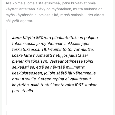
Alla kolme suomalaista etunimeä, jotka kuvaavat omia
käyttötilanteitaan. Sävy on myönteinen, mutta mukana on
myös käytännön huomioita siitä, missä ominaisuudet aidosti
näkyvät arjessa.
Jere:
Käytin 860H:ta pihalaatoituksen pohjien
tekemisessä ja myöhemmin sokkelilinjojen
tarkistuksessa. TILT-toiminto toi varmuutta,
koska laite huomautti heti, jos jalusta sai
pienenkin tönäisyn. Vastaanottimessa toimi
selkeästi se, että se näyttää millimetrit
keskipisteeseen, jolloin säätö jäi vähemmälle
arvuuttelulle. Sateen ropina ei vaikuttanut
käyttöön, mikä tuntui luontevalta IP67-luokan
perusteella.