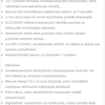
TILT-toiminto ilmoittaa mittauskorkeuden muutoksista, mikä
vähentää huomaamattomia virheitä.
Manual-tila mahdollistaa kallistukset sekä X- ja Y-akselilla.
Li-Ion-akun jopa 55 tunnin käyttöaika yhdellä latauksella.
DLD100GR-millimetrivastaanotin näyttää suunnan ja
etäisyyden keskilinjaan selkeästi.
Vastaanotin toimii sekä punaisen että vihreän säteen
pyörivien laserien kanssa.
Levelfix Connect -sovelluksella laitetta voi ohjata ja ohjeet saa
suoraan puhelimeen.
Rekisteröimällä takuun voi pidentää 7 vuoteen.
Miinukset
Sovellustoiminnot edellyttävät yhteensopivaa Android- tai
iOS-laitetta ja yhteyden muodostamista.
Manual-tilassa TILT on pois käytöstä, joten käyttäjältä
vaaditaan tarkkuutta kallistuksia tehdessä.
Pitkä takuu vaatii rekisteröinnin kuukauden sisällä
ostopäivästä.
Digitaalinen vastaanotin tuo tarkkuutta, mutta samalla lisää