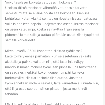
Voiko tasolaser korvata vatupassin kokonaan?
Useissa töissä tasolaser vähentää vatupassin tarvetta
selvästi, mutta se ei aina poista sitä kokonaan. Pienissä
kohteissa, kuten yksittäisen taulun ripustamisessa, vatupassi
voi olla edelleen nopein. Laajemmissa asennuksissa tasolaser
on usein kätevämpi, koska se näyttää linjan seinällä
pidemmälle matkalle ja auttaa pitämään useat kiinnityspisteet
samalla korkeudella.
Miten Levelfix 860H kannattaa sijoittaa työtilassa?
Laite toimii yleensä parhaiten, kun se asetetaan vakaalle
alustalle ja paikka valitaan niin, että laserlinja näkyy
mahdollisimman monella työalueen pinnalla. Jos tavoitteena
on saada esimerkiksi koko huoneen ympäri kulkeva
korkeusviite, sijoitus keskelle tilaa auttaa. Jos taas
työskennellään yhdellä seinällä, laite kannattaa suunnata niin,
että linja osuu suoraan siihen pintaan, jossa merkinnät
tehdään.
Miksi laserlinja ei aina näy hyvin kirkkaassa valossa?