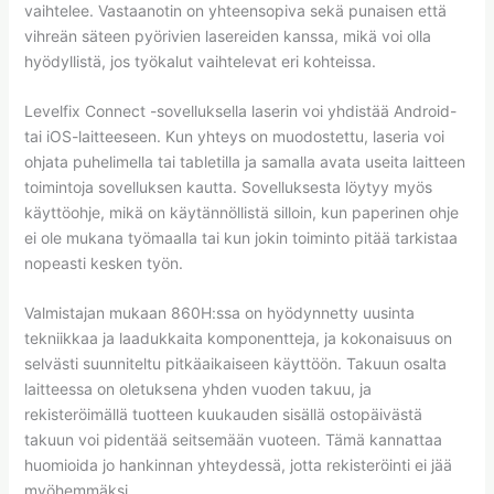
vaihtelee. Vastaanotin on yhteensopiva sekä punaisen että
vihreän säteen pyörivien lasereiden kanssa, mikä voi olla
hyödyllistä, jos työkalut vaihtelevat eri kohteissa.
Levelfix Connect -sovelluksella laserin voi yhdistää Android-
tai iOS-laitteeseen. Kun yhteys on muodostettu, laseria voi
ohjata puhelimella tai tabletilla ja samalla avata useita laitteen
toimintoja sovelluksen kautta. Sovelluksesta löytyy myös
käyttöohje, mikä on käytännöllistä silloin, kun paperinen ohje
ei ole mukana työmaalla tai kun jokin toiminto pitää tarkistaa
nopeasti kesken työn.
Valmistajan mukaan 860H:ssa on hyödynnetty uusinta
tekniikkaa ja laadukkaita komponentteja, ja kokonaisuus on
selvästi suunniteltu pitkäaikaiseen käyttöön. Takuun osalta
laitteessa on oletuksena yhden vuoden takuu, ja
rekisteröimällä tuotteen kuukauden sisällä ostopäivästä
takuun voi pidentää seitsemään vuoteen. Tämä kannattaa
huomioida jo hankinnan yhteydessä, jotta rekisteröinti ei jää
myöhemmäksi.