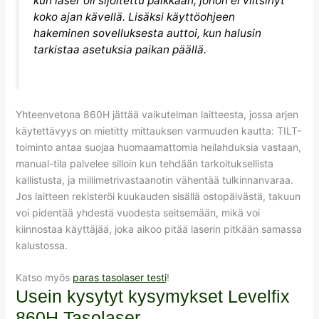
kun laser oli sijoitettu paikkaan, johon ei viitsinyt
koko ajan kävellä. Lisäksi käyttöohjeen
hakeminen sovelluksesta auttoi, kun halusin
tarkistaa asetuksia paikan päällä.
Yhteenvetona 860H jättää vaikutelman laitteesta, jossa arjen
käytettävyys on mietitty mittauksen varmuuden kautta: TILT-
toiminto antaa suojaa huomaamattomia heilahduksia vastaan,
manual-tila palvelee silloin kun tehdään tarkoituksellista
kallistusta, ja millimetrivastaanotin vähentää tulkinnanvaraa.
Jos laitteen rekisteröi kuukauden sisällä ostopäivästä, takuun
voi pidentää yhdestä vuodesta seitsemään, mikä voi
kiinnostaa käyttäjää, joka aikoo pitää laserin pitkään samassa
kalustossa.
Katso myös
paras tasolaser testi
!
Usein kysytyt kysymykset Levelfix
860H Tasolaser