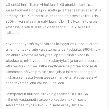
vähentää inhimillisten virheiden riskiä etenkin tilanteissa,
joissa työmaalla on paljon liikettä ja laitteet saattavat altistua
tärähdyksille. Kun tarkoitus on tehdä tietoisesti kallistuksia,
860H:n voi siirtää manual-tilaan, jolloin TILT-toiminto ei ole
käytössä ja kallistuksia voidaan tehdä X- ja Y-akselilla
hallitusti.
Käytännön työssä myös virran riittävyys vaikuttaa suoraan
siihen, tuntuuko laite vaivattomalta vai työläältä. 860H:n Li-
Ion akulla käyttöaika voi yltää jopa 55 tuntiin yhdellä
latauksella, mikä vähentää keskeytyksiä ja tarvetta seurata
jatkuvasti akun tilaa. Pitkä käyttöaika helpottaa erityisesti
useamman päivän projekteissa, joissa laite halutaan pitää
mukana samassa työpisteessä ilman, että latausjärjestelyt
pitää rakentaa joka välissä uudelleen.
Laserpaketin mukana tuleva digitaalinen DLD100GR-
millimetrivastaanotin tekee korkeuden hakemisesta
selkeämpää myös silloin, kun säde ei näy silmälle.