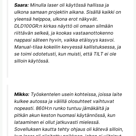
Saara:
Minulla laser oli käytössä hallissa ja
ulkona samaan projektin aikana. Sisällä kaikki on
yleensä helppoa, ulkona erot näkyvät.
DLD100GR:n kirkas näyttö oli omaan silmään
riittävän selkeä, ja kookas vastaanottokenno
nappasi säteen hyvin, vaikka etäisyys kasvoi.
Manual-tilaa kokeilin kevyessä kallistuksessa, ja
se toimi odotetusti, kun muisti, että TILT ei ole
silloin käytössä.
Mikko:
Työskentelen usein kohteissa, joissa laite
kulkee autossa ja välillä olosuhteet vaihtuvat
nopeasti. 860H:n runko tuntuu jämäkältä ja
pitkän akun keston huomasi käytännössä, kun
lataaminen ei ollut jatkuvasti mielessä.
Sovelluksen kautta tehty ohjaus oli kätevä silloin,