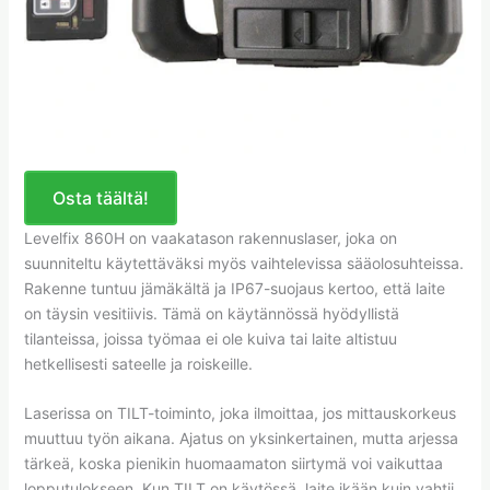
Osta täältä!
Levelfix 860H on vaakatason rakennuslaser, joka on
suunniteltu käytettäväksi myös vaihtelevissa sääolosuhteissa.
Rakenne tuntuu jämäkältä ja IP67-suojaus kertoo, että laite
on täysin vesitiivis. Tämä on käytännössä hyödyllistä
tilanteissa, joissa työmaa ei ole kuiva tai laite altistuu
hetkellisesti sateelle ja roiskeille.
Laserissa on TILT-toiminto, joka ilmoittaa, jos mittauskorkeus
muuttuu työn aikana. Ajatus on yksinkertainen, mutta arjessa
tärkeä, koska pienikin huomaamaton siirtymä voi vaikuttaa
lopputulokseen. Kun TILT on käytössä, laite ikään kuin vahtii