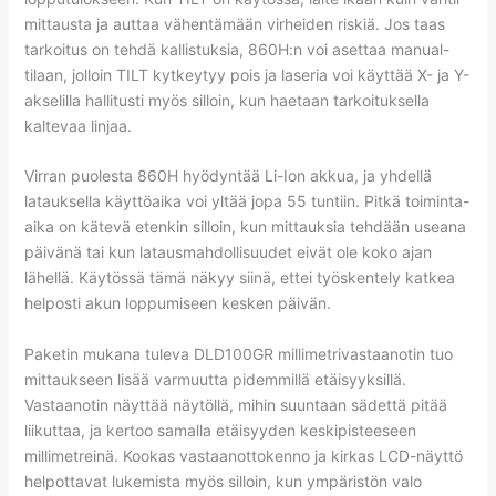
mittausta ja auttaa vähentämään virheiden riskiä. Jos taas
tarkoitus on tehdä kallistuksia, 860H:n voi asettaa manual-
tilaan, jolloin TILT kytkeytyy pois ja laseria voi käyttää X- ja Y-
akselilla hallitusti myös silloin, kun haetaan tarkoituksella
kaltevaa linjaa.
Virran puolesta 860H hyödyntää Li-Ion akkua, ja yhdellä
latauksella käyttöaika voi yltää jopa 55 tuntiin. Pitkä toiminta-
aika on kätevä etenkin silloin, kun mittauksia tehdään useana
päivänä tai kun latausmahdollisuudet eivät ole koko ajan
lähellä. Käytössä tämä näkyy siinä, ettei työskentely katkea
helposti akun loppumiseen kesken päivän.
Paketin mukana tuleva DLD100GR millimetrivastaanotin tuo
mittaukseen lisää varmuutta pidemmillä etäisyyksillä.
Vastaanotin näyttää näytöllä, mihin suuntaan sädettä pitää
liikuttaa, ja kertoo samalla etäisyyden keskipisteeseen
millimetreinä. Kookas vastaanottokenno ja kirkas LCD-näyttö
helpottavat lukemista myös silloin, kun ympäristön valo