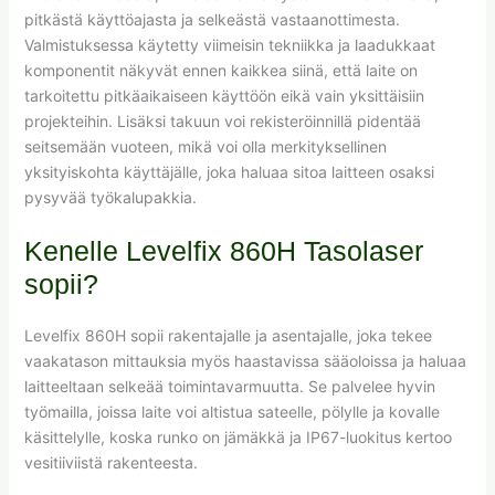
pitkästä käyttöajasta ja selkeästä vastaanottimesta.
Valmistuksessa käytetty viimeisin tekniikka ja laadukkaat
komponentit näkyvät ennen kaikkea siinä, että laite on
tarkoitettu pitkäaikaiseen käyttöön eikä vain yksittäisiin
projekteihin. Lisäksi takuun voi rekisteröinnillä pidentää
seitsemään vuoteen, mikä voi olla merkityksellinen
yksityiskohta käyttäjälle, joka haluaa sitoa laitteen osaksi
pysyvää työkalupakkia.
Kenelle Levelfix 860H Tasolaser
sopii?
Levelfix 860H sopii rakentajalle ja asentajalle, joka tekee
vaakatason mittauksia myös haastavissa sääoloissa ja haluaa
laitteeltaan selkeää toimintavarmuutta. Se palvelee hyvin
työmailla, joissa laite voi altistua sateelle, pölylle ja kovalle
käsittelylle, koska runko on jämäkkä ja IP67-luokitus kertoo
vesitiiviistä rakenteesta.