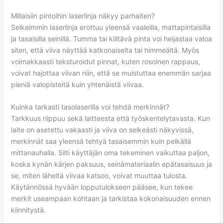
Millaisiin pintoihin laserlinja näkyy parhaiten?
Selkeimmin laserlinja erottuu yleensä vaaleilla, mattapintaisilla
ja tasaisilla seinillä. Tumma tai kiiltävä pinta voi heijastaa valoa
siten, että viiva näyttää katkonaiselta tai himmeältä. Myös
voimakkaasti teksturoidut pinnat, kuten rosoinen rappaus,
voivat hajottaa viivan niin, että se muistuttaa enemmän sarjaa
pieniä valopisteitä kuin yhtenäistä viivaa.
Kuinka tarkasti tasolaserilla voi tehdä merkinnät?
Tarkkuus riippuu sekä laitteesta että työskentelytavasta. Kun
laite on asetettu vakaasti ja viiva on selkeästi näkyvissä,
merkinnät saa yleensä tehtyä tasaisemmin kuin pelkällä
mittanauhalla. Silti käyttäjän oma tekeminen vaikuttaa paljon,
koska kynän kärjen paksuus, seinämateriaalin epätasaisuus ja
se, miten läheltä viivaa katsoo, voivat muuttaa tulosta.
Käytännössä hyvään lopputulokseen pääsee, kun tekee
merkit useampaan kohtaan ja tarkistaa kokonaisuuden ennen
kiinnitystä.