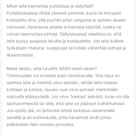
Miten laite kannattaa puhdistaa ja säilyttää?
Puhdistuksessa riittää yleensä pehmeä, kuiva tai kevyesti
kostutettu liina, jolla pyyhkii pölyt rungosta ja optisen alueen
varovasti. Hankaavia aineita ei kannata käyttää, koska ne
voivat naarmuttaa pintoja. Säilytyksessä oleellista on, että
laite pysyy suojassa iskuilta ja kosteudelta. Jos laite kulkee
työkalujen mukana, suojapussi tai kotelo vähentää kolhuja ja
likaantumista.
Mistä tiedän, että Levelfix 860H toimii oikein?
Toimivuuden voi arvioida arjen tarkistuksilla. Yksi tapa on
asettaa laite ja merkitä viiva seinään, siirtää laite toiseen
kohtaan ja katsoa, osuuko uusi viiva samaan merkintään
sopivalla etäisyydellä. Jos viiva “karkaa” selvästi, kyse voi olla
sijoitusvirheestä tai siitä, että laite on päässyt kolhiintumaan.
Jos epäily jää, on järkevää tehdä tarkistus useammalla
seinällä ja eri korkeuksilla, jotta havainnot eivät johdu
pelkästään tilan vinoista pinnoista.