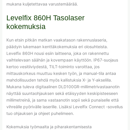
mukana kuljetettavaa varustemäärää.
Levelfix 860H Tasolaser
kokemuksia
Kun etsin pitkän matkan vaakatason rakennuslaseria,
päädyin lukemaan kenttäkokemuksia eri olosuhteista.
Levelfix 860H nousi esiin laitteena, joka on rakennettu
vaihtelevaan säähän ja kovempaan käyttöön. IP67-suojaus
kertoo vesitiiviydestä, TILT-toiminto varoittaa, jos
mittauskorkeus muuttuu kesken työn, ja manual-tila antaa
mahdollisuuden tehdä myös kallistuksia X- ja Y-akselilla.
Mukana tuleva digitaalinen DLD100GR-millimetrivastaanotin
näyttää suuntaohjauksen sekä etäisyyden keskipisteeseen
millimetreinä, ja sama vastaanotin sopii sekä punaiselle että
vihreälle pyörivälle laserille. Lisäksi Levelfix Connect -sovellus
tuo ohjauksen ja ohjeet puhelimeen.
Kokemuksia työmaalta ja piharakentamisesta