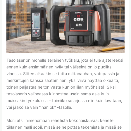
Tasolaser on monelle sellainen työkalu, jota ei tule ajatelleeksi
ennen kuin ensimmäinen hylly tai väliseinä on jo puoliksi
vinossa. Sitten alkaakin se tuttu mittanauhan, vatupassin ja
merkintöjen kanssa säätäminen: yksi viiva näyttää oikealta,
toinen paljastaa heiton vasta kun on liian myöhäistä. Siksi
tasolaserin valinnassa kiinnostaa usein sama asia kuin
muissakin työkaluissa – toimiiko se arjessa niin kuin luvataan,
vai jääkö se vain “ihan ok” -tasolle.
Moni etsii nimenomaan rehellistä kokonaiskuvaa: kenelle
tällainen malli sopii, missä se helpottaa tekemistä ja missä se