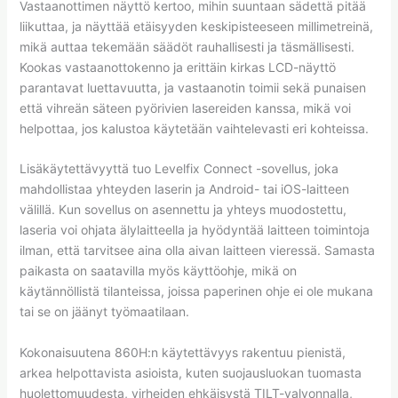
Vastaanottimen näyttö kertoo, mihin suuntaan sädettä pitää
liikuttaa, ja näyttää etäisyyden keskipisteeseen millimetreinä,
mikä auttaa tekemään säädöt rauhallisesti ja täsmällisesti.
Kookas vastaanottokenno ja erittäin kirkas LCD-näyttö
parantavat luettavuutta, ja vastaanotin toimii sekä punaisen
että vihreän säteen pyörivien lasereiden kanssa, mikä voi
helpottaa, jos kalustoa käytetään vaihtelevasti eri kohteissa.
Lisäkäytettävyyttä tuo Levelfix Connect -sovellus, joka
mahdollistaa yhteyden laserin ja Android- tai iOS-laitteen
välillä. Kun sovellus on asennettu ja yhteys muodostettu,
laseria voi ohjata älylaitteella ja hyödyntää laitteen toimintoja
ilman, että tarvitsee aina olla aivan laitteen vieressä. Samasta
paikasta on saatavilla myös käyttöohje, mikä on
käytännöllistä tilanteissa, joissa paperinen ohje ei ole mukana
tai se on jäänyt työmaatilaan.
Kokonaisuutena 860H:n käytettävyys rakentuu pienistä,
arkea helpottavista asioista, kuten suojausluokan tuomasta
huolettomuudesta, virheiden ehkäisystä TILT-valvonnalla,