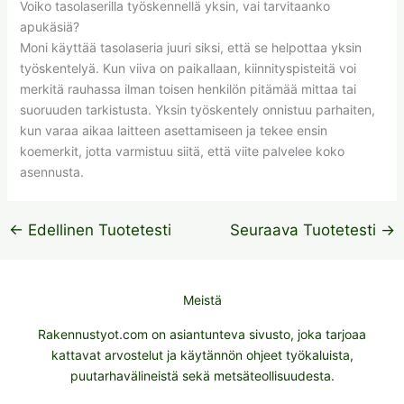
Voiko tasolaserilla työskennellä yksin, vai tarvitaanko
apukäsiä?
Moni käyttää tasolaseria juuri siksi, että se helpottaa yksin
työskentelyä. Kun viiva on paikallaan, kiinnityspisteitä voi
merkitä rauhassa ilman toisen henkilön pitämää mittaa tai
suoruuden tarkistusta. Yksin työskentely onnistuu parhaiten,
kun varaa aikaa laitteen asettamiseen ja tekee ensin
koemerkit, jotta varmistuu siitä, että viite palvelee koko
asennusta.
←
Edellinen Tuotetesti
Seuraava Tuotetesti
→
Meistä
Rakennustyot.com on asiantunteva sivusto, joka tarjoaa
kattavat arvostelut ja käytännön ohjeet työkaluista,
puutarhavälineistä sekä metsäteollisuudesta.