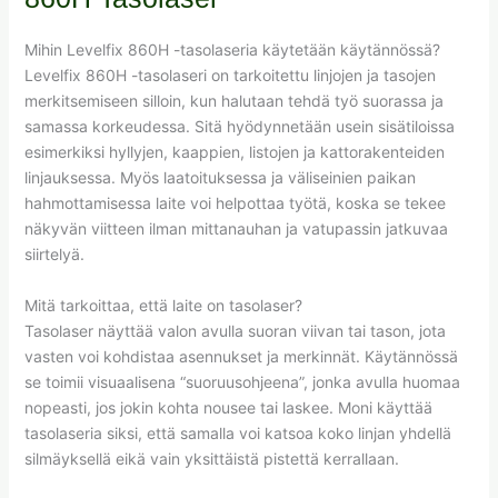
Mihin Levelfix 860H -tasolaseria käytetään käytännössä?
Levelfix 860H -tasolaseri on tarkoitettu linjojen ja tasojen
merkitsemiseen silloin, kun halutaan tehdä työ suorassa ja
samassa korkeudessa. Sitä hyödynnetään usein sisätiloissa
esimerkiksi hyllyjen, kaappien, listojen ja kattorakenteiden
linjauksessa. Myös laatoituksessa ja väliseinien paikan
hahmottamisessa laite voi helpottaa työtä, koska se tekee
näkyvän viitteen ilman mittanauhan ja vatupassin jatkuvaa
siirtelyä.
Mitä tarkoittaa, että laite on tasolaser?
Tasolaser näyttää valon avulla suoran viivan tai tason, jota
vasten voi kohdistaa asennukset ja merkinnät. Käytännössä
se toimii visuaalisena “suoruusohjeena”, jonka avulla huomaa
nopeasti, jos jokin kohta nousee tai laskee. Moni käyttää
tasolaseria siksi, että samalla voi katsoa koko linjan yhdellä
silmäyksellä eikä vain yksittäistä pistettä kerrallaan.