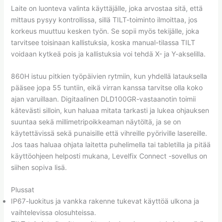
Laite on luonteva valinta käyttäjälle, joka arvostaa sitä, että
mittaus pysyy kontrollissa, sillä TILT-toiminto ilmoittaa, jos
korkeus muuttuu kesken työn. Se sopii myös tekijälle, joka
tarvitsee toisinaan kallistuksia, koska manual-tilassa TILT
voidaan kytkeä pois ja kallistuksia voi tehdä X- ja Y-akselilla.
860H istuu pitkien työpäivien rytmiin, kun yhdellä latauksella
pääsee jopa 55 tuntiin, eikä virran kanssa tarvitse olla koko
ajan varuillaan. Digitaalinen DLD100GR-vastaanotin toimii
kätevästi silloin, kun haluaa mitata tarkasti ja lukea ohjauksen
suuntaa sekä millimetripoikkeaman näytöltä, ja se on
käytettävissä sekä punaisille että vihreille pyöriville lasereille.
Jos taas haluaa ohjata laitetta puhelimella tai tabletilla ja pitää
käyttöohjeen helposti mukana, Levelfix Connect -sovellus on
siihen sopiva lisä.
Plussat
IP67-luokitus ja vankka rakenne tukevat käyttöä ulkona ja
vaihtelevissa olosuhteissa.