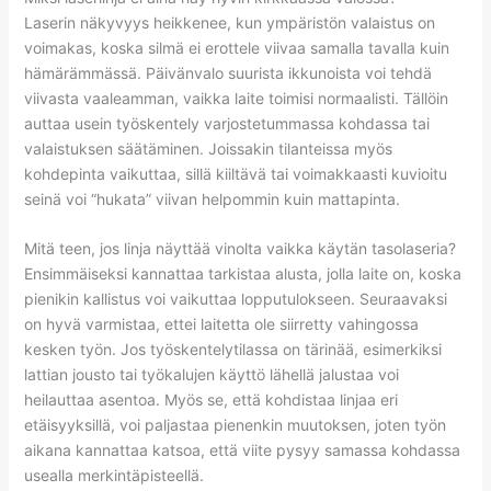
Laserin näkyvyys heikkenee, kun ympäristön valaistus on
voimakas, koska silmä ei erottele viivaa samalla tavalla kuin
hämärämmässä. Päivänvalo suurista ikkunoista voi tehdä
viivasta vaaleamman, vaikka laite toimisi normaalisti. Tällöin
auttaa usein työskentely varjostetummassa kohdassa tai
valaistuksen säätäminen. Joissakin tilanteissa myös
kohdepinta vaikuttaa, sillä kiiltävä tai voimakkaasti kuvioitu
seinä voi “hukata” viivan helpommin kuin mattapinta.
Mitä teen, jos linja näyttää vinolta vaikka käytän tasolaseria?
Ensimmäiseksi kannattaa tarkistaa alusta, jolla laite on, koska
pienikin kallistus voi vaikuttaa lopputulokseen. Seuraavaksi
on hyvä varmistaa, ettei laitetta ole siirretty vahingossa
kesken työn. Jos työskentelytilassa on tärinää, esimerkiksi
lattian jousto tai työkalujen käyttö lähellä jalustaa voi
heilauttaa asentoa. Myös se, että kohdistaa linjaa eri
etäisyyksillä, voi paljastaa pienenkin muutoksen, joten työn
aikana kannattaa katsoa, että viite pysyy samassa kohdassa
usealla merkintäpisteellä.