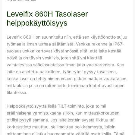
Levelfix 860H Tasolaser
helppokäyttöisyys
Levelfix 860H on suunniteltu niin, että sen käyttöönotto sujuu
työmaalla ilman turhaa säätämistä. Vankka rakenne ja IP67-
suojausluokka kertovat käytännössä siitä, että laite kestää
pölyä ja on täysin vesitiivis, joten sitä voi käyttää
vaihtelevissa sääolosuhteissa ilman jatkuvaa varomista. Kun
laite on asetettu paikoilleen, työn rytmi pysyy tasaisena,
koska laser on tehty nimenomaan pitkän matkan vaakatason
mittauksiin ja se on rakennettu toimimaan luotettavasti arjen
tilanteissa.
Helppokäyttöisyyttä lisää TILT-toiminto, joka toimii
eräänlaisena varmistuksena silloin, kun mittauskorkeuden
pitäisi pysyä samana. Jos laite jostain syystä liikkuu tai
korkeustieto muuttuu, se ilmoittaa poikkeamasta, jolloin
mittaaminen ei jatku huomaamatta väärillä asetuksilla. Tämä