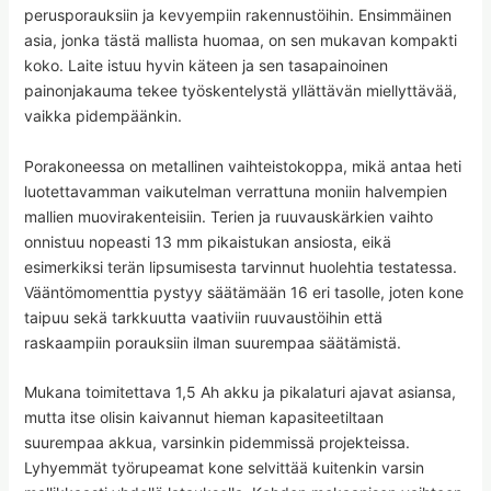
perusporauksiin ja kevyempiin rakennustöihin. Ensimmäinen
asia, jonka tästä mallista huomaa, on sen mukavan kompakti
koko. Laite istuu hyvin käteen ja sen tasapainoinen
painonjakauma tekee työskentelystä yllättävän miellyttävää,
vaikka pidempäänkin.
Porakoneessa on metallinen vaihteistokoppa, mikä antaa heti
luotettavamman vaikutelman verrattuna moniin halvempien
mallien muovirakenteisiin. Terien ja ruuvauskärkien vaihto
onnistuu nopeasti 13 mm pikaistukan ansiosta, eikä
esimerkiksi terän lipsumisesta tarvinnut huolehtia testatessa.
Vääntömomenttia pystyy säätämään 16 eri tasolle, joten kone
taipuu sekä tarkkuutta vaativiin ruuvaustöihin että
raskaampiin porauksiin ilman suurempaa säätämistä.
Mukana toimitettava 1,5 Ah akku ja pikalaturi ajavat asiansa,
mutta itse olisin kaivannut hieman kapasiteetiltaan
suurempaa akkua, varsinkin pidemmissä projekteissa.
Lyhyemmät työrupeamat kone selvittää kuitenkin varsin