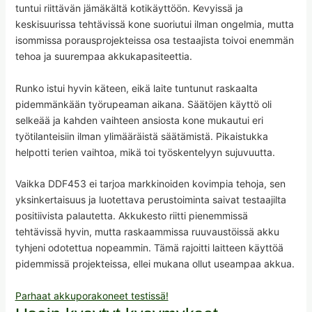
tuntui riittävän jämäkältä kotikäyttöön. Kevyissä ja
keskisuurissa tehtävissä kone suoriutui ilman ongelmia, mutta
isommissa porausprojekteissa osa testaajista toivoi enemmän
tehoa ja suurempaa akkukapasiteettia.
Runko istui hyvin käteen, eikä laite tuntunut raskaalta
pidemmänkään työrupeaman aikana. Säätöjen käyttö oli
selkeää ja kahden vaihteen ansiosta kone mukautui eri
työtilanteisiin ilman ylimääräistä säätämistä. Pikaistukka
helpotti terien vaihtoa, mikä toi työskentelyyn sujuvuutta.
Vaikka DDF453 ei tarjoa markkinoiden kovimpia tehoja, sen
yksinkertaisuus ja luotettava perustoiminta saivat testaajilta
positiivista palautetta. Akkukesto riitti pienemmissä
tehtävissä hyvin, mutta raskaammissa ruuvaustöissä akku
tyhjeni odotettua nopeammin. Tämä rajoitti laitteen käyttöä
pidemmissä projekteissa, ellei mukana ollut useampaa akkua.
Parhaat akkuporakoneet testissä!