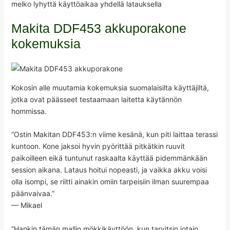
melko lyhyttä käyttöaikaa yhdellä latauksella
Makita DDF453 akkuporakone
kokemuksia
Kokosin alle muutamia kokemuksia suomalaisilta käyttäjiltä,
jotka ovat päässeet testaamaan laitetta käytännön
hommissa.
”Ostin Makitan DDF453:n viime kesänä, kun piti laittaa terassi
kuntoon. Kone jaksoi hyvin pyörittää pitkätkin ruuvit
paikoilleen eikä tuntunut raskaalta käyttää pidemmänkään
session aikana. Lataus hoitui nopeasti, ja vaikka akku voisi
olla isompi, se riitti ainakin omiin tarpeisiin ilman suurempaa
päänvaivaa.”
— Mikael
”Hankin tämän mallin mökkikäyttöön, kun tarvitsin jotain