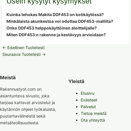
Usein kysytyt kysymykset
Kuinka tehokas Makita DDF453 on kotikäytössä?
Minkälaista akunkestoa voi odottaa DDF453-mallilta?
Onko DDF453 helppokäyttöinen aloittelijalle?
Miten DDF453:n rakenne ja kestävyys arvioidaan?
←
Edellinen Tuotetesti
Seuraava Tuotetesti
→
Meistä
Yleistä
Rakennustyot.com on
Etusivu
asiantunteva sivusto, joka
Evästeet
tarjoaa kattavat arvostelut ja
Palvelut
käytännön ohjeet työkaluista,
Tietoa meistä
puutarhavälineistä sekä
Ota yhteyttä
metsäteollisuudesta.