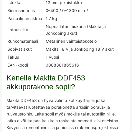
Istukka
13 mm pikaistukka
Kierrosnopeus
0–400 / 0–1300 min⁻¹
Paino ilman akkua
1,7 kg
Nopea laturi mukana (Makita ja
Latausaika
Jönköping akut)
Runkomateriaali
Metallinen vaihteistokotelo
Sopivat akut
Makita 18 V ja Jönköping 18 V akut
Takuu
1 vuosi
EAN-koodi
0088381865616
Kenelle Makita DDF453
akkuporakone sopii?
Makita DDF453 on hyvä valinta kotikäyttäjille, jotka
tarvitsevat luotettavaa porakonetta arkisiin poraus- ja
ruuvaustöihin. Laite sopii myös mökille tai autotalliin niille,
jotka eivät kaipaa kaikkein raskainta ammattilaiskoneistoa.
Kevyessä remontoinnissa ja pienissä rakennusprojekteissa