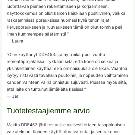
luotettavaa pieneen rakentamiseen ja korjaamiseen.
Käyttökokemus on ollut kaiken kaikkiaan positiivinen, vaikka
raskaammissa porauksissa huomasi kyllä tehon rajat.
Perusporaukseen ja ruuvaukseen tämä on ollut toimiva peli
ilman kummempaa säätämistä.”
— Laura
”Olen käyttänyt DDF453:sta nyt reilut puoli vuotta
remonttiprojektissa. Tykkään siitä, että kone on selkeä ja
yksinkertainen käyttää, eikä ominaisuuksia ole liikaa. Vääntöä
löytyy riittävästi tavallisiin puutöihin, ja nopeuden vaihtaminen
kahden vaihteen välillä onnistuu sujuvasti. Plussaa myös siitä,
että laite on tuntunut jämäkältä käsissä.”
— Jari
Tuotetestaajiemme arvio
Makita DDF453 jätti testaajille yleisesti ottaen tasapainoisen
vaikutelman. Koneen käyttö oli vaivatonta, ja sen rakenne