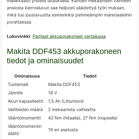
mallikkaasti yhdellä latauksella. Kahden mekaanisen vaihteen
ansiosta kierrosluvun saa helposti säädettyä työn mukaan,
mikä tuo joustavuutta esimerkiksi pehmeämpiin materiaaleihin
porattaessa.
Lukuvinkki
:
Parhaat akkuporakoneet vertailussa
Makita DDF453 akkuporakoneen
tiedot ja ominaisuudet
Ominaisuus
Tiedot
Tuotemalli
Makita DDF453
Jännite
18 V
Akun kapasiteetti
1,5 Ah (Litiumioni)
Vaihteiden määrä
2 mekaanista vaihdetta
Vääntömomentti
42 Nm (hitaalla), 27 Nm (nopealla)
Vääntömomentin
16 eri asetusta
säätö