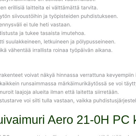
 erillisiä laitteita ei välttämättä tarvita.
äytön siivoustöihin ja työpisteiden puhdistukseen.
ennysväli ei tule heti vastaan.
stusta ja tukee tasaista imutehoa.
i suulakkeineen, letkuineen ja pölypusseineen.
ikä vähentää irrallista roinaa työpäivän aikana.
 rakenteet voivat näkyä hinnassa verrattuna kevyempiin 
a kaikkein runsaimmassa märkäimurikäytössä se voi täytt
muroit laajoja alueita ilman että laitetta siirretään.
starve voi silti tulla vastaan, vaikka puhdistusjärjeste
 kuivaimuri Aero 21-0H PC