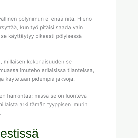
allinen pölynimuri ei enää riitä. Hieno
rsyttää, kun työ pitäisi saada vain
 se käyttäytyy oikeasti pölyisessä
ä, millaisen kokonaisuuden se
assa imuteho erilaisissa tilanteissa,
 ja käytetään pidempiä jaksoja.
nnen hankintaa: missä se on luonteva
millaista arki tämän tyyppisen imurin
.
testissä