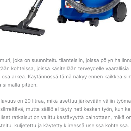
ri, joka on suunniteltu tilanteisiin, joissa pölyn hallinn
ään kohteissa, joissa käsitellään terveydelle vaarallisia 
an osa arkea. Käytännössä tämä näkyy ennen kaikkea siin
 silmällä pitäen.
ilavuus on 20 litraa, mikä asettuu järkevään väliin työma
siirreltävä, mutta säiliö ei täyty heti kesken työn, kun 
liset ratkaisut on valittu kestävyyttä painottaen, mikä 
teltu, kuljetettu ja käytetty kiireessä useissa kohteissa.