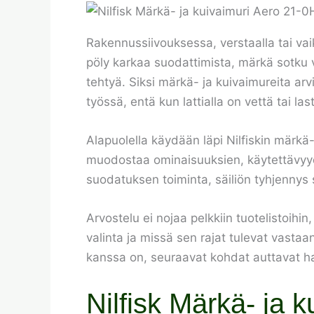
Rakennussiivouksessa, verstaalla tai vaik
pöly karkaa suodattimista, märkä sotku va
tehtyä. Siksi märkä- ja kuivaimureita ar
työssä, entä kun lattialla on vettä tai las
Alapuolella käydään läpi Nilfiskin märkä
muodostaa ominaisuuksien, käytettävyyd
suodatuksen toiminta, säiliön tyhjennys s
Arvostelu ei nojaa pelkkiin tuotelistoihi
valinta ja missä sen rajat tulevat vastaan
kanssa on, seuraavat kohdat auttavat 
Nilfisk Märkä- ja 