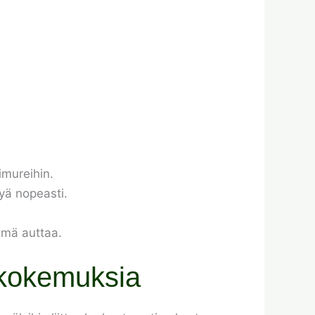
imureihin.
yä nopeasti.
lmä auttaa.
 kokemuksia