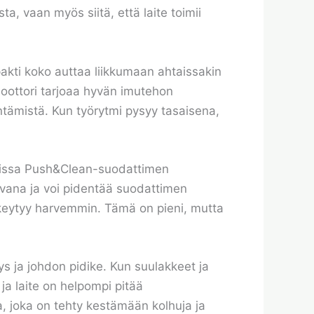
ta, vaan myös siitä, että laite toimii
akti koko auttaa liikkumaan ahtaissakin
 moottori tarjoaa hyvän imutehon
entämistä. Kun työrytmi pysyy tasaisena,
llissa Push&Clean-suodattimen
ivana ja voi pidentää suodattimen
keytyy harvemmin. Tämä on pieni, mutta
ys ja johdon pidike. Kun suulakkeet ja
ja laite on helpompi pitää
ta, joka on tehty kestämään kolhuja ja