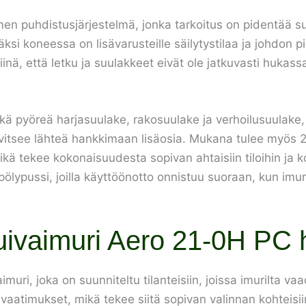
n puhdistusjärjestelmä, jonka tarkoitus on pidentää su
i koneessa on lisävarusteille säilytystilaa ja johdon pid
iinä, että letku ja suulakkeet eivät ole jatkuvasti hukas
kä pyöreä harjasuulake, rakosuulake ja verhoilusuulake, 
rvitsee lähteä hankkimaan lisäosia. Mukana tulee myös 
ä tekee kokonaisuudesta sopivan ahtaisiin tiloihin ja ko
 pölypussi, joilla käyttöönotto onnistuu suoraan, kun im
kuivaimuri Aero 21-0H PC 
muri, joka on suunniteltu tilanteisiin, joissa imurilta v
aatimukset, mikä tekee siitä sopivan valinnan kohteisiin, 