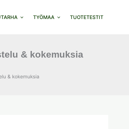
UTARHA
TYÖMAA
TUOTETESTIT
ostelu & kokemuksia
telu & kokemuksia