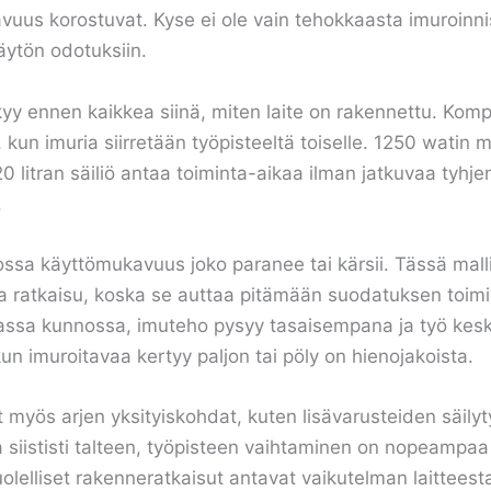
tavuus korostuvat. Kyse ei ole vain tehokkaasta imuroinnis
äytön odotuksiin.
y ennen kaikkea siinä, miten laite on rakennettu. Komp
n, kun imuria siirretään työpisteeltä toiselle. 1250 watin
0 litran säiliö antaa toiminta-aikaa ilman jatkuvaa tyhj
.
jossa käyttömukavuus joko paranee tai kärsii. Tässä ma
a ratkaisu, koska se auttaa pitämään suodatuksen toim
assa kunnossa, imuteho pysyy tasaisempana ja työ kes
kun imuroitavaa kertyy paljon tai pöly on hienojakoista.
myös arjen yksityiskohdat, kuten lisävarusteiden säilyt
siististi talteen, työpisteen vaihtaminen on nopeampaa 
uolelliset rakenneratkaisut antavat vaikutelman laittees