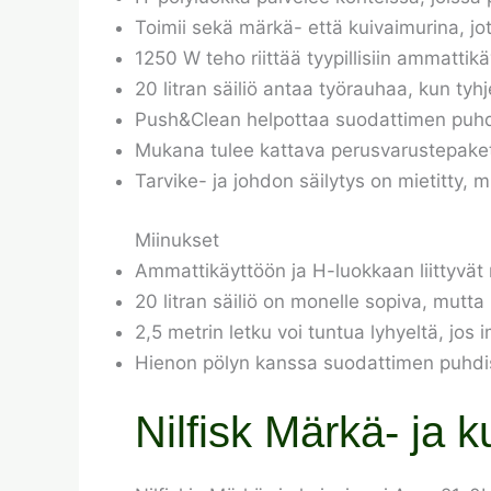
Toimii sekä märkä- että kuivaimurina, joten
1250 W teho riittää tyypillisiin ammattik
20 litran säiliö antaa työrauhaa, kun tyhj
Push&Clean helpottaa suodattimen puhdi
Mukana tulee kattava perusvarustepakett
Tarvike- ja johdon säilytys on mietitty, m
Miinukset
Ammattikäyttöön ja H-luokkaan liittyvät
20 litran säiliö on monelle sopiva, mutt
2,5 metrin letku voi tuntua lyhyeltä, jos i
Hienon pölyn kanssa suodattimen puhdistu
Nilfisk Märkä- ja