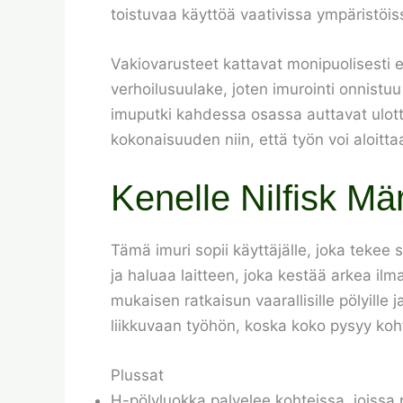
toistuvaa käyttöä vaativissa ympäristöis
Vakiovarusteet kattavat monipuolisesti er
verhoilusuulake, joten imurointi onnistuu
imuputki kahdessa osassa auttavat ulottu
kokonaisuuden niin, että työn voi aloitta
Kenelle Nilfisk Mä
Tämä imuri sopii käyttäjälle, joka tekee 
ja haluaa laitteen, joka kestää arkea il
mukaisen ratkaisun vaarallisille pölyille
liikkuvaan työhön, koska koko pysyy kohtu
Plussat
H-pölyluokka palvelee kohteissa, joissa 