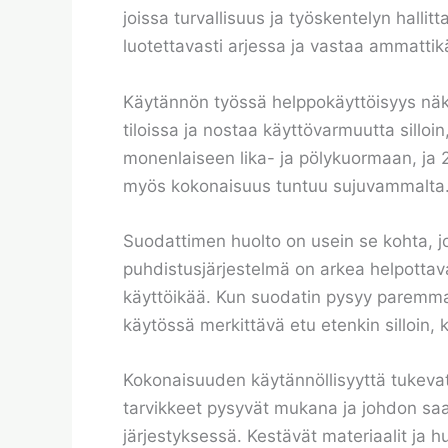
joissa turvallisuus ja työskentelyn hallit
luotettavasti arjessa ja vastaa ammattik
Käytännön työssä helppokäyttöisyys näky
tiloissa ja nostaa käyttövarmuutta silloi
monenlaiseen lika- ja pölykuormaan, ja 2
myös kokonaisuus tuntuu sujuvammalta
Suodattimen huolto on usein se kohta, 
puhdistusjärjestelmä on arkea helpottav
käyttöikää. Kun suodatin pysyy paremm
käytössä merkittävä etu etenkin silloin, 
Kokonaisuuden käytännöllisyyttä tukevat 
tarvikkeet pysyvät mukana ja johdon saa 
järjestyksessä. Kestävät materiaalit ja h