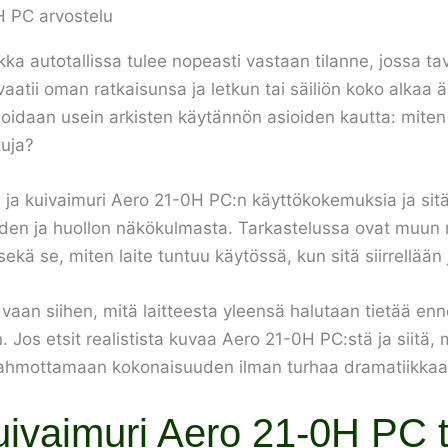
ka autotallissa tulee nopeasti vastaan tilanne, jossa tav
atii oman ratkaisunsa ja letkun tai säiliön koko alkaa ä
vioidaan usein arkisten käytännön asioiden kautta: miten
tuja?
- ja kuivaimuri Aero 21-0H PC:n käyttökokemuksia ja sit
en ja huollon näkökulmasta. Tarkastelussa ovat muun mu
ekä se, miten laite tuntuu käytössä, kun sitä siirrellään
n, vaan siihen, mitä laitteesta yleensä halutaan tietää e
. Jos etsit realistista kuvaa Aero 21-0H PC:stä ja siitä, 
hahmottamaan kokonaisuuden ilman turhaa dramatiikkaa
kuivaimuri Aero 21-0H PC 