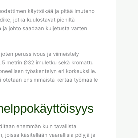
odattimen käyttöikää ja pitää imuteho
ike, jotka kuulostavat pieniltä
sa ja johto saadaan kuljetusta varten
joten perussiivous ja viimeistely
2,5 metrin Ø32 imuletku sekä kromattu
neellisen työskentelyn eri korkeuksille.
uri otetaan ensimmäistä kertaa työmaalle
helppokäyttöisyys
aaditaan enemmän kuin tavallista
joissa käsitellään vaarallisia pölyjä ja