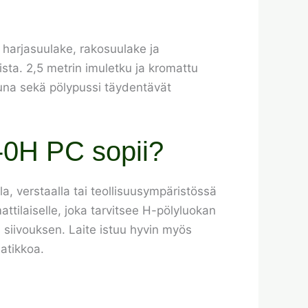
ä harjasuulake, rakosuulake ja
eista. 2,5 metrin imuletku ja kromattu
uuna sekä pölypussi täydentävät
1-0H PC sopii?
la, verstaalla tai teollisuusympäristössä
ttilaiselle, joka tarvitsee H-pölyluokan
n siivouksen. Laite istuu hyvin myös
aatikkoa.