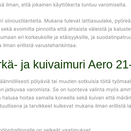
sä ilman, että jokainen käyttökerta tuntuu varomiselta.
i siivoustilanteita. Mukana tulevat lattiasuulake, pyöre
 sekä avoimilta pinnoilta että ahtaista väleistä ja kalust
maan eri korkeuksille ja etäisyyksille, ja suodatinpatr
a ilman erillistä varustehankintaa.
rkä- ja kuivaimuri Aero 2
säännöllisesti pölyäviä tai muuten sotkuisia töitä työmaal
man jatkuvaa varomista. Se on luonteva valinta myös amma
 ja haluaa hoitaa samalla koneella sekä kuivan että märä
ullisena ja tarvikkeet kulkevat mukana ilman erillistä l
pölynhallinnalle on selkeät vaatimukset.