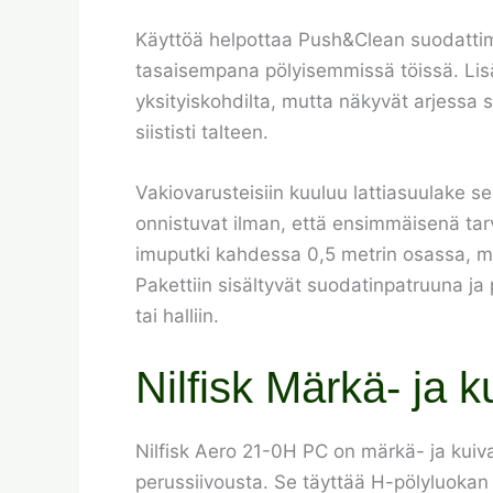
Käyttöä helpottaa Push&Clean suodattime
tasaisempana pölyisemmissä töissä. Lisäks
yksityiskohdilta, mutta näkyvät arjessa s
siististi talteen.
Vakiovarusteisiin kuuluu lattiasuulake se
onnistuvat ilman, että ensimmäisenä ta
imuputki kahdessa 0,5 metrin osassa, mik
Pakettiin sisältyvät suodatinpatruuna ja
tai halliin.
Nilfisk Märkä- ja 
Nilfisk Aero 21-0H PC on märkä- ja kuivai
perussiivousta. Se täyttää H-pölyluokan v