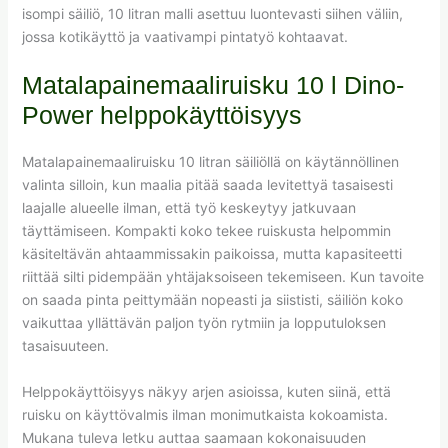
isompi säiliö, 10 litran malli asettuu luontevasti siihen väliin,
jossa kotikäyttö ja vaativampi pintatyö kohtaavat.
Matalapainemaaliruisku 10 l Dino-
Power helppokäyttöisyys
Matalapainemaaliruisku 10 litran säiliöllä on käytännöllinen
valinta silloin, kun maalia pitää saada levitettyä tasaisesti
laajalle alueelle ilman, että työ keskeytyy jatkuvaan
täyttämiseen. Kompakti koko tekee ruiskusta helpommin
käsiteltävän ahtaammissakin paikoissa, mutta kapasiteetti
riittää silti pidempään yhtäjaksoiseen tekemiseen. Kun tavoite
on saada pinta peittymään nopeasti ja siististi, säiliön koko
vaikuttaa yllättävän paljon työn rytmiin ja lopputuloksen
tasaisuuteen.
Helppokäyttöisyys näkyy arjen asioissa, kuten siinä, että
ruisku on käyttövalmis ilman monimutkaista kokoamista.
Mukana tuleva letku auttaa saamaan kokonaisuuden