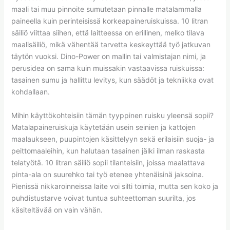
maali tai muu pinnoite sumutetaan pinnalle matalammalla
paineella kuin perinteisissä korkeapaineruiskuissa. 10 litran
säiliö viittaa siihen, että laitteessa on erillinen, melko tilava
maalisäiliö, mikä vähentää tarvetta keskeyttää työ jatkuvan
täytön vuoksi. Dino-Power on mallin tai valmistajan nimi, ja
perusidea on sama kuin muissakin vastaavissa ruiskuissa:
tasainen sumu ja hallittu levitys, kun säädöt ja tekniikka ovat
kohdallaan.
Mihin käyttökohteisiin tämän tyyppinen ruisku yleensä sopii?
Matalapaineruiskuja käytetään usein seinien ja kattojen
maalaukseen, puupintojen käsittelyyn sekä erilaisiin suoja- ja
peittomaaleihin, kun halutaan tasainen jälki ilman raskasta
telatyötä. 10 litran säiliö sopii tilanteisiin, joissa maalattava
pinta-ala on suurehko tai työ etenee yhtenäisinä jaksoina.
Pienissä nikkaroinneissa laite voi silti toimia, mutta sen koko ja
puhdistustarve voivat tuntua suhteettoman suurilta, jos
käsiteltävää on vain vähän.