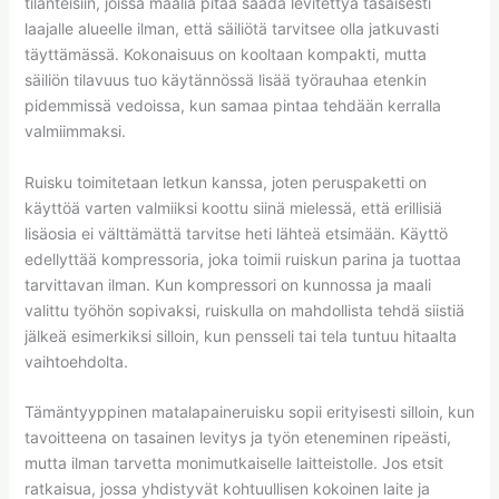
tilanteisiin, joissa maalia pitää saada levitettyä tasaisesti
laajalle alueelle ilman, että säiliötä tarvitsee olla jatkuvasti
täyttämässä. Kokonaisuus on kooltaan kompakti, mutta
säiliön tilavuus tuo käytännössä lisää työrauhaa etenkin
pidemmissä vedoissa, kun samaa pintaa tehdään kerralla
valmiimmaksi.
Ruisku toimitetaan letkun kanssa, joten peruspaketti on
käyttöä varten valmiiksi koottu siinä mielessä, että erillisiä
lisäosia ei välttämättä tarvitse heti lähteä etsimään. Käyttö
edellyttää kompressoria, joka toimii ruiskun parina ja tuottaa
tarvittavan ilman. Kun kompressori on kunnossa ja maali
valittu työhön sopivaksi, ruiskulla on mahdollista tehdä siistiä
jälkeä esimerkiksi silloin, kun pensseli tai tela tuntuu hitaalta
vaihtoehdolta.
Tämäntyyppinen matalapaineruisku sopii erityisesti silloin, kun
tavoitteena on tasainen levitys ja työn eteneminen ripeästi,
mutta ilman tarvetta monimutkaiselle laitteistolle. Jos etsit
ratkaisua, jossa yhdistyvät kohtuullisen kokoinen laite ja