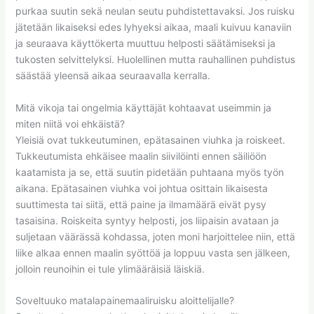
purkaa suutin sekä neulan seutu puhdistettavaksi. Jos ruisku
jätetään likaiseksi edes lyhyeksi aikaa, maali kuivuu kanaviin
ja seuraava käyttökerta muuttuu helposti säätämiseksi ja
tukosten selvittelyksi. Huolellinen mutta rauhallinen puhdistus
säästää yleensä aikaa seuraavalla kerralla.
Mitä vikoja tai ongelmia käyttäjät kohtaavat useimmin ja
miten niitä voi ehkäistä?
Yleisiä ovat tukkeutuminen, epätasainen viuhka ja roiskeet.
Tukkeutumista ehkäisee maalin siivilöinti ennen säiliöön
kaatamista ja se, että suutin pidetään puhtaana myös työn
aikana. Epätasainen viuhka voi johtua osittain likaisesta
suuttimesta tai siitä, että paine ja ilmamäärä eivät pysy
tasaisina. Roiskeita syntyy helposti, jos liipaisin avataan ja
suljetaan väärässä kohdassa, joten moni harjoittelee niin, että
liike alkaa ennen maalin syöttöä ja loppuu vasta sen jälkeen,
jolloin reunoihin ei tule ylimääräisiä läiskiä.
Soveltuuko matalapainemaaliruisku aloittelijalle?