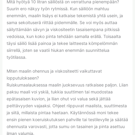
Mitä hyötyä 10 litran säiliöstä on verrattuna pienempään?
Suurin ero näkyy työn rytmissä. Kun säiliöön mahtuu
enemmän, maalin lisäys ei katkaise tekemistä yhtä usein, ja
sama sekoituserä riittää pidemmälle. Se voi myös auttaa
säilyttämään sävyn ja viskositeetin tasaisempana pitkissä
vedoissa, kun koko pinta tehdään samalla erällä. Toisaalta
täysi säiliö lisää painoa ja tekee laitteesta kömpelömmän
siirrellä, joten se vaatii hiukan enemmän suunnittelua
työtilassa.
Miten maalin ohennus ja viskositeetti vaikuttavat
lopputulokseen?
Ruiskumaalauksessa maalin juoksevuus ratkaisee paljon. Liian
paksu maali voi yskiä, tukkia suuttimen tai muodostaa
epätasaisen kuvion, ja liian ohut voi valua sekä jättää
peittävyyden vajaaksi. Ohjeet riippuvat maalista, suuttimesta
ja siitä, millaista pintaa haetaan. Käytännössä moni tekee
ensin pienen koeruiskutuksen pahville tai testilevylle ja säätää
ohennusta varovasti, jotta sumu on tasainen ja pinta asettuu
ilman valumia.