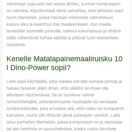
toimimaan sujuvasti heti alusta lähtien, kunhan kompressori
on valmiina. Käytännössä tämä tarkoittaa, että laitteisto sopii
hyvin tilanteisiin, joissa halutaan minimoida valmisteluun
kuluva aika ja keskittyä itse maalaamiseen. Kun maalia
levitetään isommille pinnoille, toimiva kokonaisuus ja riittävä
säiliö vähentävät turhaa säätöä ja pitävät työn etenemisen
tasaisena.
Kenelle Matalapainemaaliruisku 10
l Dino-Power sopii?
Laite sopii käyttäjälle, joka maalaa kerralla isompia pintoja ja
haluaa tasaisen jäljen ilman, että säiliötä tarvitsee olla
alituiseen täyttämässä. Se on luonteva valinta
remonttitekijälle, piharakennusten huoltajalle tai verstaalla
työskentelevälle, joka arvostaa sitä, että ruisku on kompaktin
kokoinen, mutta silti riittävän järeä pidempiin vetoihin. Laite
istuu parhaiten tilanteisiin, joissa kompressori on jo olemassa
tai sen hankinta on suunnitelmissa, koska ruisku tarvitsee