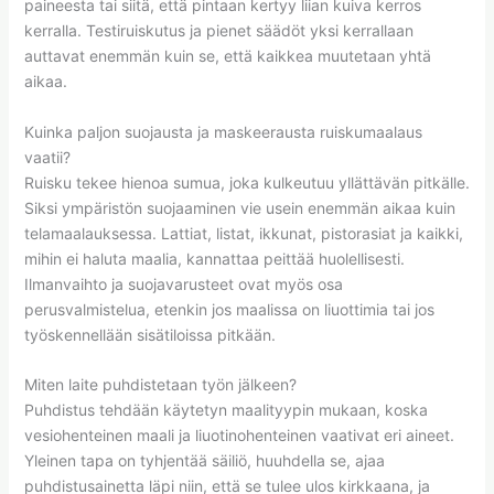
paineesta tai siitä, että pintaan kertyy liian kuiva kerros
kerralla. Testiruiskutus ja pienet säädöt yksi kerrallaan
auttavat enemmän kuin se, että kaikkea muutetaan yhtä
aikaa.
Kuinka paljon suojausta ja maskeerausta ruiskumaalaus
vaatii?
Ruisku tekee hienoa sumua, joka kulkeutuu yllättävän pitkälle.
Siksi ympäristön suojaaminen vie usein enemmän aikaa kuin
telamaalauksessa. Lattiat, listat, ikkunat, pistorasiat ja kaikki,
mihin ei haluta maalia, kannattaa peittää huolellisesti.
Ilmanvaihto ja suojavarusteet ovat myös osa
perusvalmistelua, etenkin jos maalissa on liuottimia tai jos
työskennellään sisätiloissa pitkään.
Miten laite puhdistetaan työn jälkeen?
Puhdistus tehdään käytetyn maalityypin mukaan, koska
vesiohenteinen maali ja liuotinohenteinen vaativat eri aineet.
Yleinen tapa on tyhjentää säiliö, huuhdella se, ajaa
puhdistusainetta läpi niin, että se tulee ulos kirkkaana, ja