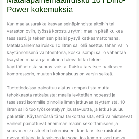
Power kokemuksia
Kun maalausurakka kasvaa seinäpinnoista aitoihin tai
varaston oviin, työssä korostuu rytmi: maalin pitää kulkea
tasaisesti, ja tekemisen pitäisi pysyä katkeamattomana.
Matalapainemaaliruisku 10 litran säiliöllä asettuu tähän väliin
käytännöllisenä vaihtoehtona, koska isompi säiliö vähentää
lisäysten määrää ja mukana tuleva letku tekee
käyttöönotosta suoraviivaista. Ruisku tarvitsee parikseen
kompressorin, muuten kokonaisuus on varsin selkeä.
Tuotetiedoissa painottuu ajatus kompaktista mutta
tehokkaasta ratkaisusta: maalia levitetään nopeasti ja
tasaisesti isommille pinnoille ilman jatkuvaa täyttämistä. 10
litran säiliö tuo työskentelyyn joustavuutta, ja letku kuuluu
pakettiin. Käytännössä tämä tarkoittaa sitä, että valmistelevat
vaiheet painottuvat enemmän maalin sekoittamiseen ja
sopivan viskositeetin hakemiseen, kun taas itse ruiskutus
pysyy pitkänä ja tasaisena jaksona, jos kompressori pysyy