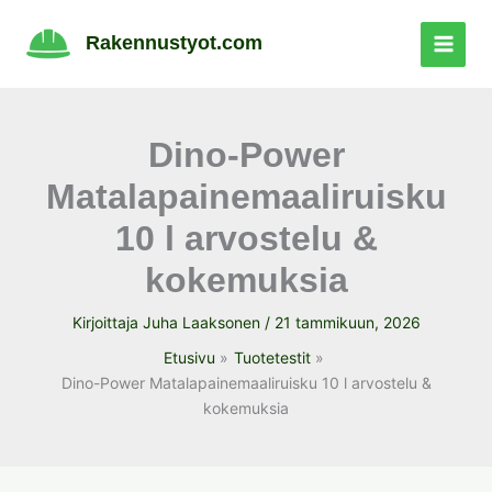
Siirry
sisältöön
Rakennustyot.com
Dino-Power
Matalapainemaaliruisku
10 l arvostelu &
kokemuksia
Kirjoittaja
Juha Laaksonen
/
21 tammikuun, 2026
Etusivu
Tuotetestit
Dino-Power Matalapainemaaliruisku 10 l arvostelu &
kokemuksia