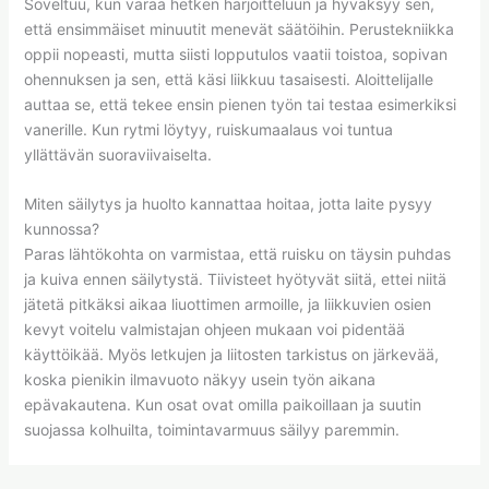
Soveltuu, kun varaa hetken harjoitteluun ja hyväksyy sen,
että ensimmäiset minuutit menevät säätöihin. Perustekniikka
oppii nopeasti, mutta siisti lopputulos vaatii toistoa, sopivan
ohennuksen ja sen, että käsi liikkuu tasaisesti. Aloittelijalle
auttaa se, että tekee ensin pienen työn tai testaa esimerkiksi
vanerille. Kun rytmi löytyy, ruiskumaalaus voi tuntua
yllättävän suoraviivaiselta.
Miten säilytys ja huolto kannattaa hoitaa, jotta laite pysyy
kunnossa?
Paras lähtökohta on varmistaa, että ruisku on täysin puhdas
ja kuiva ennen säilytystä. Tiivisteet hyötyvät siitä, ettei niitä
jätetä pitkäksi aikaa liuottimen armoille, ja liikkuvien osien
kevyt voitelu valmistajan ohjeen mukaan voi pidentää
käyttöikää. Myös letkujen ja liitosten tarkistus on järkevää,
koska pienikin ilmavuoto näkyy usein työn aikana
epävakautena. Kun osat ovat omilla paikoillaan ja suutin
suojassa kolhuilta, toimintavarmuus säilyy paremmin.