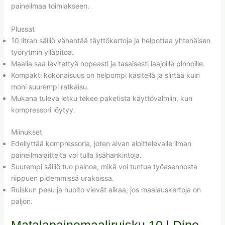
paineilmaa toimiakseen.
Plussat
10 litran säiliö vähentää täyttökertoja ja helpottaa yhtenäisen
työrytmin ylläpitoa.
Maalia saa levitettyä nopeasti ja tasaisesti laajoille pinnoille.
Kompakti kokonaisuus on helpompi käsitellä ja siirtää kuin
moni suurempi ratkaisu.
Mukana tuleva letku tekee paketista käyttövalmiin, kun
kompressori löytyy.
Miinukset
Edellyttää kompressoria, joten aivan aloittelevalle ilman
paineilmalaitteita voi tulla lisähankintoja.
Suurempi säiliö tuo painoa, mikä voi tuntua työasennosta
riippuen pidemmissä urakoissa.
Ruiskun pesu ja huolto vievät aikaa, jos maalauskertoja on
paljon.
Matalapainemaaliruisku 10 l Dino-