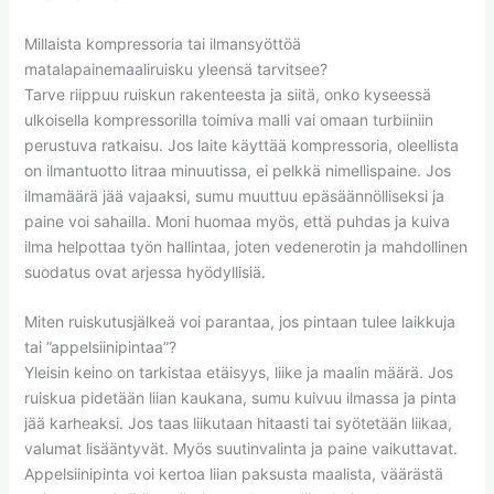
Millaista kompressoria tai ilmansyöttöä
matalapainemaaliruisku yleensä tarvitsee?
Tarve riippuu ruiskun rakenteesta ja siitä, onko kyseessä
ulkoisella kompressorilla toimiva malli vai omaan turbiiniin
perustuva ratkaisu. Jos laite käyttää kompressoria, oleellista
on ilmantuotto litraa minuutissa, ei pelkkä nimellispaine. Jos
ilmamäärä jää vajaaksi, sumu muuttuu epäsäännölliseksi ja
paine voi sahailla. Moni huomaa myös, että puhdas ja kuiva
ilma helpottaa työn hallintaa, joten vedenerotin ja mahdollinen
suodatus ovat arjessa hyödyllisiä.
Miten ruiskutusjälkeä voi parantaa, jos pintaan tulee laikkuja
tai ”appelsiinipintaa”?
Yleisin keino on tarkistaa etäisyys, liike ja maalin määrä. Jos
ruiskua pidetään liian kaukana, sumu kuivuu ilmassa ja pinta
jää karheaksi. Jos taas liikutaan hitaasti tai syötetään liikaa,
valumat lisääntyvät. Myös suutinvalinta ja paine vaikuttavat.
Appelsiinipinta voi kertoa liian paksusta maalista, väärästä