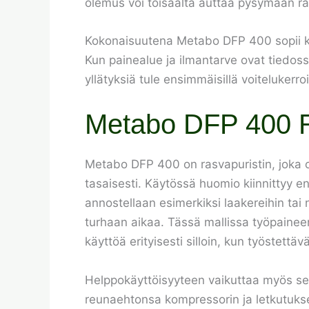
olemus voi toisaalta auttaa pysymään rau
Kokonaisuutena Metabo DFP 400 sopii käy
Kun painealue ja ilmantarve ovat tiedos
yllätyksiä tule ensimmäisillä voitelukerroi
Metabo DFP 400 Ra
Metabo DFP 400 on rasvapuristin, joka on 
tasaisesti. Käytössä huomio kiinnittyy en
annostellaan esimerkiksi laakereihin tai n
turhaan aikaa. Tässä mallissa työpainee
käyttöä erityisesti silloin, kun työstettäv
Helppokäyttöisyyteen vaikuttaa myös se, m
reunaehtonsa kompressorin ja letkutukse