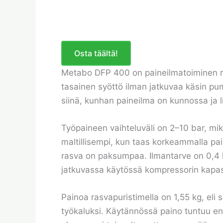
Osta täältä!
Metabo DFP 400 on paineilmatoiminen rasv
tasainen syöttö ilman jatkuvaa käsin pum
siinä, kunhan paineilma on kunnossa ja liit
Työpaineen vaihteluväli on 2–10 bar, mik
maltillisempi, kun taas korkeammalla pain
rasva on paksumpaa. Ilmantarve on 0,4 l
jatkuvassa käytössä kompressorin kapasi
Painoa rasvapuristimella on 1,55 kg, el
työkaluksi. Käytännössä paino tuntuu eni