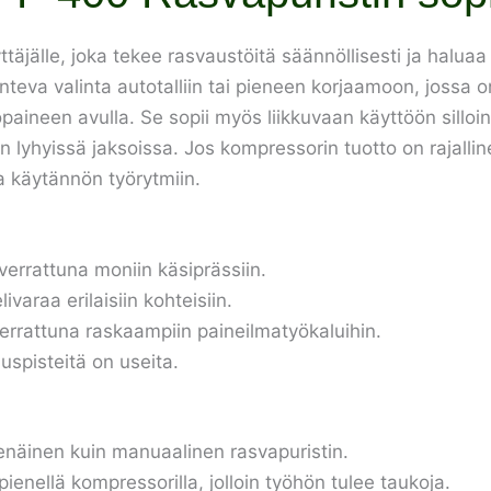
äjälle, joka tekee rasvaustöitä säännöllisesti ja halua
uonteva valinta autotalliin tai pieneen korjaamoon, jossa
paineen avulla. Se sopii myös liikkuvaan käyttöön silloin
n lyhyissä jaksoissa. Jos kompressorin tuotto on rajalline
 käytännön työrytmiin.
errattuna moniin käsiprässiin.
araa erilaisiin kohteisiin.
verrattuna raskaampiin paineilmatyökaluihin.
uspisteitä on useita.
tsenäinen kuin manuaalinen rasvapuristin.
pienellä kompressorilla, jolloin työhön tulee taukoja.