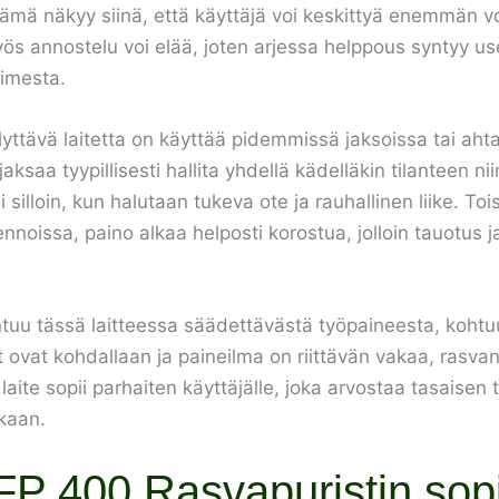
mä näkyy siinä, että käyttäjä voi keskittyä enemmän vo
myös annostelu voi elää, joten arjessa helppous syntyy us
timesta.
lyttävä laitetta on käyttää pidemmissä jaksoissa tai aht
jaksaa tyypillisesti hallita yhdellä kädelläkin tilanteen n
silloin, kun halutaan tukeva ote ja rauhallinen liike. Tois
nnoissa, paino alkaa helposti korostua, jolloin tauotus 
uu tässä laitteessa säädettävästä työpaineesta, kohtuu
 ovat kohdallaan ja paineilma on riittävän vakaa, rasvan
aite sopii parhaiten käyttäjälle, joka arvostaa tasaisen
kaan.
P 400 Rasvapuristin sopi