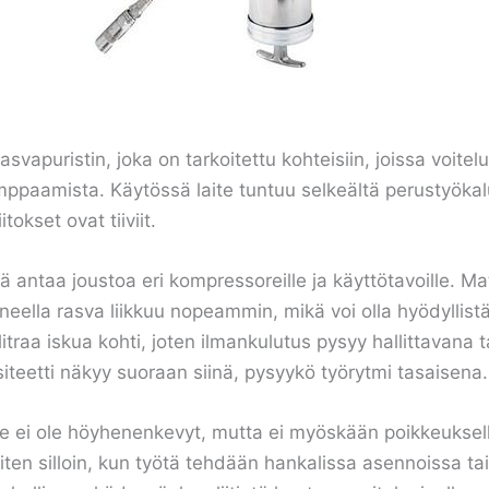
apuristin, joka on tarkoitettu kohteisiin, joissa voitel
ppaamista. Käytössä laite tuntuu selkeältä perustyökalu
okset ovat tiiviit.
ä antaa joustoa eri kompressoreille ja käyttötavoille. M
eella rasva liikkuu nopeammin, mikä voi olla hyödyllistä s
itraa iskua kohti, joten ilmankulutus pysyy hallittavan
teetti näkyy suoraan siinä, pysyykö työrytmi tasaisena.
i se ei ole höyhenenkevyt, mutta ei myöskään poikkeuksel
ten silloin, kun työtä tehdään hankalissa asennoissa tai