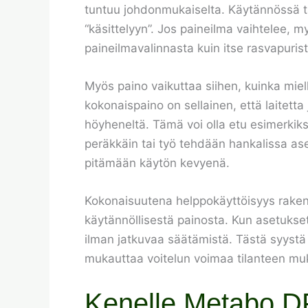
tuntuu johdonmukaiselta. Käytännössä tä
“käsittelyyn”. Jos paineilma vaihtelee, 
paineilmavalinnasta kuin itse rasvapuris
Myös paino vaikuttaa siihen, kuinka miel
kokonaispaino on sellainen, että laitetta 
höyheneltä. Tämä voi olla etu esimerkiksi 
peräkkäin tai työ tehdään hankalissa ase
pitämään käytön kevyenä.
Kokonaisuutena helppokäyttöisyys rakent
käytännöllisestä painosta. Kun asetukset
ilman jatkuvaa säätämistä. Tästä syystä l
mukauttaa voitelun voimaa tilanteen mu
Kenelle Metabo DF