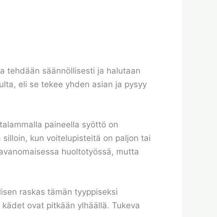
ua tehdään säännöllisesti ja halutaan
lta, eli se tekee yhden asian ja pysyy
atalammalla paineella syöttö on
illoin, kun voitelupisteitä on paljon tai
a tavanomaisessa huoltotyössä, mutta
lisen raskas tämän tyyppiseksi
 kädet ovat pitkään ylhäällä. Tukeva