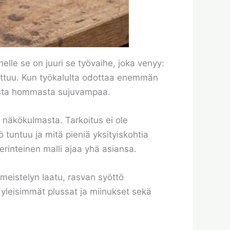
nelle se on juuri se työvaihe, joka venyy:
sattuu. Kun työkalulta odottaa enemmän
masta hommasta sujuvampaa.
näkökulmasta. Tarkoitus ei ole
ö tuntuu ja mitä pieniä yksityiskohtia
erinteinen malli ajaa yhä asiansa.
imeistelyn laatu, rasvan syöttö
 yleisimmät plussat ja miinukset sekä