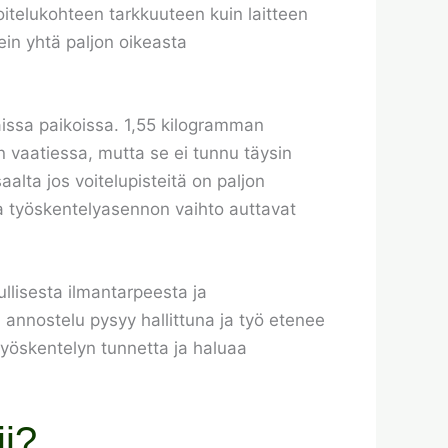
itelukohteen tarkkuuteen kuin laitteen
ein yhtä paljon oikeasta
aissa paikoissa. 1,55 kilogramman
iin vaatiessa, mutta se ei tunnu täysin
aalta jos voitelupisteitä on paljon
ja työskentelyasennon vaihto auttavat
llisesta ilmantarpeesta ja
 annostelu pysyy hallittuna ja työ etenee
 työskentelyn tunnetta ja haluaa
i?