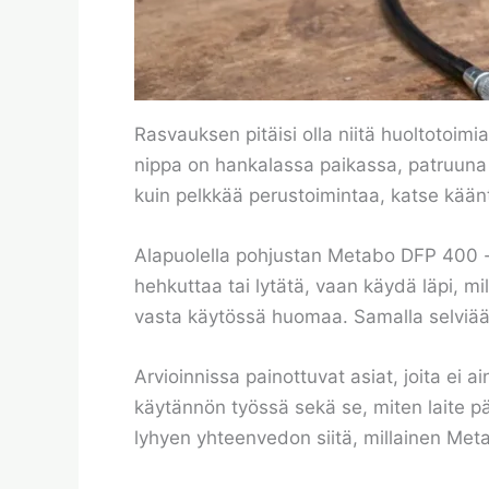
Rasvauksen pitäisi olla niitä huoltotoimia
nippa on hankalassa paikassa, patruuna 
kuin pelkkää perustoimintaa, katse kään
Alapuolella pohjustan Metabo DFP 400 -r
hehkuttaa tai lytätä, vaan käydä läpi, mil
vasta käytössä huomaa. Samalla selviää, k
Arvioinnissa painottuvat asiat, joita ei 
käytännön työssä sekä se, miten laite p
lyhyen yhteenvedon siitä, millainen Me