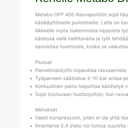
Metabo DFP 400 Rasvapuristin sopii käytt
käsikäyttöiselle puristimelle. Laite on l
liikkeelle myös tiukemmista nippoista työ
kädessä vielä hallittavalta ja työt tehdää
kannattaa huomioida, koska se vaikuttaa
Plussat
Paineilmakäyttö nopeuttaa rasvaamista v
Työpaineen säätöalue 2–10 bar antaa peliv
Kohtuullinen paino helpottaa käsittelyä 
Sopii toistuvaan huoltotyöhön, kun rasva
Miinukset
Vaatii kompressorin, joten ei ole yhtä i
Ilmantarve 0,4 l/isku voi tuntua suurelta 