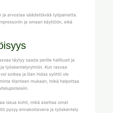
 ja arvostaa säädettävää työpainetta.
ompressoriin ja omaan käyttöön, eikä
öisyys
vaa täytyy saada perille hallitusti ja
n ja työskentelyrytmiin. Kun rasvaa
voi sotkea ja liian hidas syöttö vie
minta tilanteen mukaan, mikä helpottaa
itelupisteisiin.
traa iskua kohti, mikä asettaa omat
ttö pysyy ennakoitavana ja työskentely