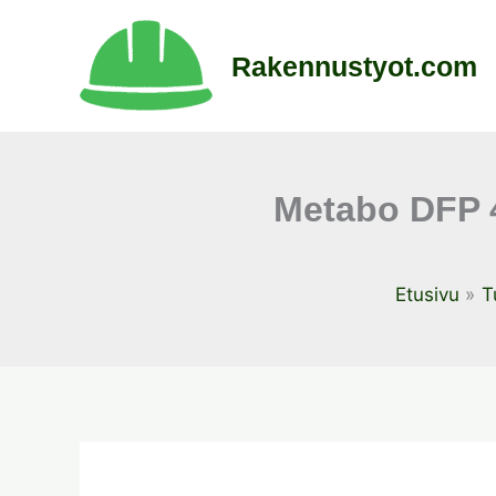
Siirry
sisältöön
Rakennustyot.com
Metabo DFP 4
Etusivu
T