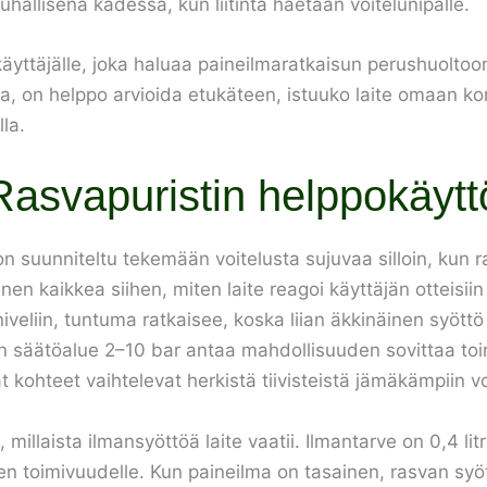
hallisena kädessä, kun liitintä haetaan voitelunipalle.
ttäjälle, joka haluaa paineilmaratkaisun perushuoltoon
sa, on helppo arvioida etukäteen, istuuko laite omaan k
lla.
svapuristin helppokäytt
suunniteltu tekemään voitelusta sujuvaa silloin, kun ras
nen kaikkea siihen, miten laite reagoi käyttäjän otteisii
iveliin, tuntuma ratkaisee, koska liian äkkinäinen syöttö 
n säätöalue 2–10 bar antaa mahdollisuuden sovittaa toi
ät kohteet vaihtelevat herkistä tiivisteistä jämäkämpiin vo
illaista ilmansyöttöä laite vaatii. Ilmantarve on 0,4 li
n toimivuudelle. Kun paineilma on tasainen, rasvan syö