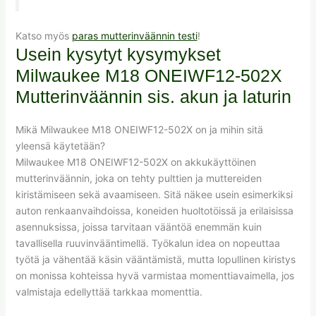
Katso myös
paras mutterinväännin testi
!
Usein kysytyt kysymykset
Milwaukee M18 ONEIWF12-502X
Mutterinväännin sis. akun ja laturin
Mikä Milwaukee M18 ONEIWF12-502X on ja mihin sitä
yleensä käytetään?
Milwaukee M18 ONEIWF12-502X on akkukäyttöinen
mutterinväännin, joka on tehty pulttien ja muttereiden
kiristämiseen sekä avaamiseen. Sitä näkee usein esimerkiksi
auton renkaanvaihdoissa, koneiden huoltotöissä ja erilaisissa
asennuksissa, joissa tarvitaan vääntöä enemmän kuin
tavallisella ruuvinvääntimellä. Työkalun idea on nopeuttaa
työtä ja vähentää käsin vääntämistä, mutta lopullinen kiristys
on monissa kohteissa hyvä varmistaa momenttiavaimella, jos
valmistaja edellyttää tarkkaa momenttia.