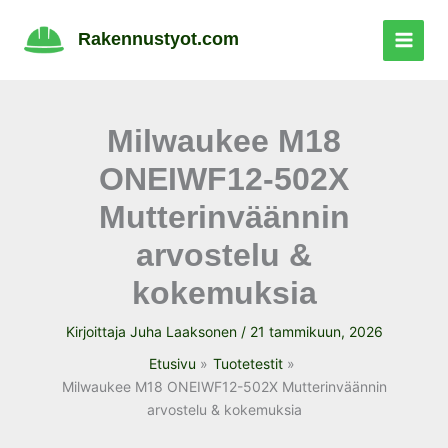
Siirry
sisältöön
Rakennustyot.com
Milwaukee M18
ONEIWF12-502X
Mutterinväännin
arvostelu &
kokemuksia
Kirjoittaja
Juha Laaksonen
/
21 tammikuun, 2026
Etusivu
Tuotetestit
Milwaukee M18 ONEIWF12-502X Mutterinväännin
arvostelu & kokemuksia