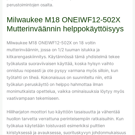
perustoimintojen osalta.
Milwaukee M18 ONEIWF12-502X
Mutterinväännin helppokäyttöisyys
Milwaukee M18 ONEIWF12-502X on 18 voltin
mutterinväännin, jossa on 1/2 tuuman istukka ja
kitkarengaskiinnitys. Käytännössä tämä yhdistelmä tekee
työkalusta suoraviivaisen käyttää, koska hylsyn vaihto
onnistuu nopeasti ja ote pysyy varmana myös silloin, kun
työtahti on tiheä. Kokonaisuus on suunniteltu niin, että
työkalun peruskäyttö on helppo hahmottaa ilman
monimutkaista opettelua, vaikka ominaisuuksia löytyy myös
vaativampaan tekemiseen.
Hiiliharjaton moottori tuo käyttöön tasaisuutta ja vähentää
huollon tarvetta verrattuna perinteisempiin ratkaisuihin. Kun
työkalua käytetään toistuvasti esimerkiksi pulttien
kiristyksessä ja avauksessa, suorituskyvyn johdonmukaisuus