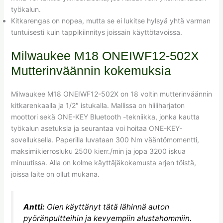
työkalun.
Kitkarengas on nopea, mutta se ei lukitse hylsyä yhtä varman
tuntuisesti kuin tappikiinnitys joissain käyttötavoissa.
Milwaukee M18 ONEIWF12-502X
Mutterinväännin kokemuksia
Milwaukee M18 ONEIWF12-502X on 18 voltin mutterinväännin
kitkarenkaalla ja 1/2″ istukalla. Mallissa on hiiliharjaton
moottori sekä ONE-KEY Bluetooth -tekniikka, jonka kautta
työkalun asetuksia ja seurantaa voi hoitaa ONE-KEY-
sovelluksella. Paperilla luvataan 300 Nm vääntömomentti,
maksimikierrosluku 2500 kierr./min ja jopa 3200 iskua
minuutissa. Alla on kolme käyttäjäkokemusta arjen töistä,
joissa laite on ollut mukana.
Antti:
Olen käyttänyt tätä lähinnä auton
pyöränpultteihin ja kevyempiin alustahommiin.