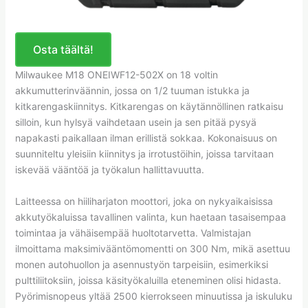
Osta täältä!
Milwaukee M18 ONEIWF12-502X on 18 voltin
akkumutterinväännin, jossa on 1/2 tuuman istukka ja
kitkarengaskiinnitys. Kitkarengas on käytännöllinen ratkaisu
silloin, kun hylsyä vaihdetaan usein ja sen pitää pysyä
napakasti paikallaan ilman erillistä sokkaa. Kokonaisuus on
suunniteltu yleisiin kiinnitys ja irrotustöihin, joissa tarvitaan
iskevää vääntöä ja työkalun hallittavuutta.
Laitteessa on hiiliharjaton moottori, joka on nykyaikaisissa
akkutyökaluissa tavallinen valinta, kun haetaan tasaisempaa
toimintaa ja vähäisempää huoltotarvetta. Valmistajan
ilmoittama maksimivääntömomentti on 300 Nm, mikä asettuu
monen autohuollon ja asennustyön tarpeisiin, esimerkiksi
pulttiliitoksiin, joissa käsityökaluilla eteneminen olisi hidasta.
Pyörimisnopeus yltää 2500 kierrokseen minuutissa ja iskuluku