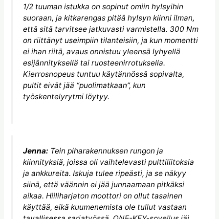
1/2 tuuman istukka on sopinut omiin hylsyihin
suoraan, ja kitkarengas pitää hylsyn kiinni ilman,
että sitä tarvitsee jatkuvasti varmistella. 300 Nm
on riittänyt useimpiin tilanteisiin, ja kun momentti
ei ihan riitä, avaus onnistuu yleensä lyhyellä
esijännityksellä tai ruosteenirrotuksella.
Kierrosnopeus tuntuu käytännössä sopivalta,
pultit eivät jää “puolimatkaan”, kun
työskentelyrytmi löytyy.
Jenna:
Tein piharakennuksen rungon ja
kiinnityksiä, joissa oli vaihtelevasti pulttiliitoksia
ja ankkureita. Iskuja tulee ripeästi, ja se näkyy
siinä, että väännin ei jää junnaamaan pitkäksi
aikaa. Hiiliharjaton moottori on ollut tasainen
käyttää, eikä kuumenemista ole tullut vastaan
tavallisessa sarjatyössä. ONE-KEY-sovellus jäi