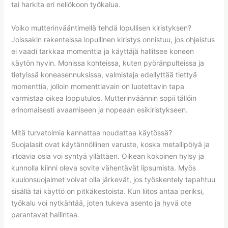
tai harkita eri neliökoon työkalua.
Voiko mutterinvääntimellä tehdä lopullisen kiristyksen?
Joissakin rakenteissa lopullinen kiristys onnistuu, jos ohjeistus
ei vaadi tarkkaa momenttia ja käyttäjä hallitsee koneen
käytön hyvin. Monissa kohteissa, kuten pyöränpulteissa ja
tietyissä koneasennuksissa, valmistaja edellyttää tiettyä
momenttia, jolloin momenttiavain on luotettavin tapa
varmistaa oikea lopputulos. Mutterinväännin sopii tällöin
erinomaisesti avaamiseen ja nopeaan esikiristykseen.
Mitä turvatoimia kannattaa noudattaa käytössä?
Suojalasit ovat käytännöllinen varuste, koska metallipölyä ja
irtoavia osia voi syntyä yllättäen. Oikean kokoinen hylsy ja
kunnolla kiinni oleva sovite vähentävät lipsumista. Myös
kuulonsuojaimet voivat olla järkevät, jos työskentely tapahtuu
sisällä tai käyttö on pitkäkestoista. Kun liitos antaa periksi,
työkalu voi nytkähtää, joten tukeva asento ja hyvä ote
parantavat hallintaa.