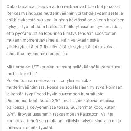
Onko tämä malli sopiva auton renkaanvaihtoon kotipihassa?
Renkaanvaihdossa mutterinväännin voi tehdä avaamisesta ja
esikiristyksestä sujuvaa, kunhan käytössä on oikean kokoinen
hylsy ja työ tehdään hallitusti. Kotikäytössä on hyvä muistaa,
että pyöränpulttien lopullinen kiristys tehdään suositusten
mukaan momenttiavaimella. Näin vältytään sekä
ylikiristykseltä että liian löysältä kiristykseltä, jotka voivat
aiheuttaa myöhemmin ongelmia.
Mitä eroa on 1/2″ (puolen tuuman) neliöväännöllä verrattuna
muihin kokoihin?
Puolen tuuman neliöväännin on yleinen koko
mutterinvääntimissä, koska se sopii laajaan hylsyvalikoimaan
ja kestää tyypillisesti hyvin suurempaa kuormitusta.
Pienemmät koot, kuten 3/8″, ovat usein käteviä ahtaissa
paikoissa ja kevyemmissä töissä. Suuremmat koot, kuten
3/4″, liittyvät useammin raskaampaan kalustoon. Valinta
kannattaa tehdä sen mukaan, millaisia hylsyjä sinulla jo on ja
millaisia kohteita työstät.