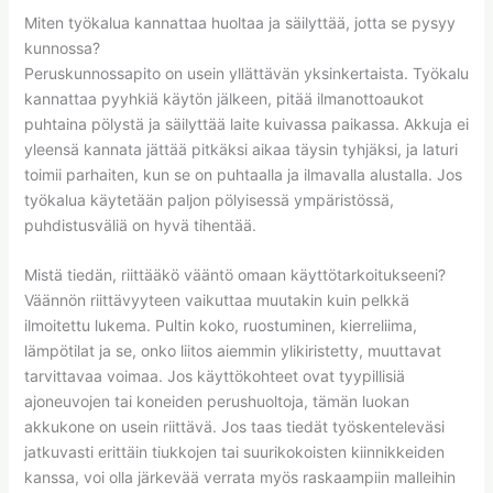
Miten työkalua kannattaa huoltaa ja säilyttää, jotta se pysyy
kunnossa?
Peruskunnossapito on usein yllättävän yksinkertaista. Työkalu
kannattaa pyyhkiä käytön jälkeen, pitää ilmanottoaukot
puhtaina pölystä ja säilyttää laite kuivassa paikassa. Akkuja ei
yleensä kannata jättää pitkäksi aikaa täysin tyhjäksi, ja laturi
toimii parhaiten, kun se on puhtaalla ja ilmavalla alustalla. Jos
työkalua käytetään paljon pölyisessä ympäristössä,
puhdistusväliä on hyvä tihentää.
Mistä tiedän, riittääkö vääntö omaan käyttötarkoitukseeni?
Väännön riittävyyteen vaikuttaa muutakin kuin pelkkä
ilmoitettu lukema. Pultin koko, ruostuminen, kierreliima,
lämpötilat ja se, onko liitos aiemmin ylikiristetty, muuttavat
tarvittavaa voimaa. Jos käyttökohteet ovat tyypillisiä
ajoneuvojen tai koneiden perushuoltoja, tämän luokan
akkukone on usein riittävä. Jos taas tiedät työskenteleväsi
jatkuvasti erittäin tiukkojen tai suurikokoisten kiinnikkeiden
kanssa, voi olla järkevää verrata myös raskaampiin malleihin