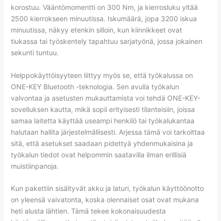
korostuu. Vääntömomentti on 300 Nm, ja kierrosluku yltää
2500 kierrokseen minuutissa. Iskumäärä, jopa 3200 iskua
minuutissa, näkyy etenkin silloin, kun kiinnikkeet ovat
tiukassa tai työskentely tapahtuu sarjatyönä, jossa jokainen
sekunti tuntuu.
Helppokäyttöisyyteen liittyy myös se, että työkalussa on
ONE-KEY Bluetooth -teknologia. Sen avulla työkalun
valvontaa ja asetusten mukauttamista voi tehdä ONE-KEY-
sovelluksen kautta, mikä sopii erityisesti tilanteisiin, joissa
samaa laitetta käyttää useampi henkilö tai työkalukantaa
halutaan hallita järjestelmällisesti. Arjessa tämä voi tarkoittaa
sitä, että asetukset saadaan pidettyä yhdenmukaisina ja
työkalun tiedot ovat helpommin saatavilla ilman erillisiä
muistiinpanoja.
Kun pakettiin sisältyvät akku ja laturi, työkalun käyttöönotto
on yleensä vaivatonta, koska olennaiset osat ovat mukana
heti alusta lähtien. Tämä tekee kokonaisuudesta