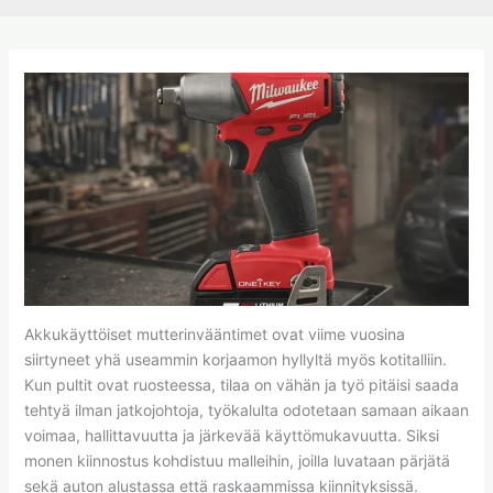
Akkukäyttöiset mutterinvääntimet ovat viime vuosina
siirtyneet yhä useammin korjaamon hyllyltä myös kotitalliin.
Kun pultit ovat ruosteessa, tilaa on vähän ja työ pitäisi saada
tehtyä ilman jatkojohtoja, työkalulta odotetaan samaan aikaan
voimaa, hallittavuutta ja järkevää käyttömukavuutta. Siksi
monen kiinnostus kohdistuu malleihin, joilla luvataan pärjätä
sekä auton alustassa että raskaammissa kiinnityksissä.