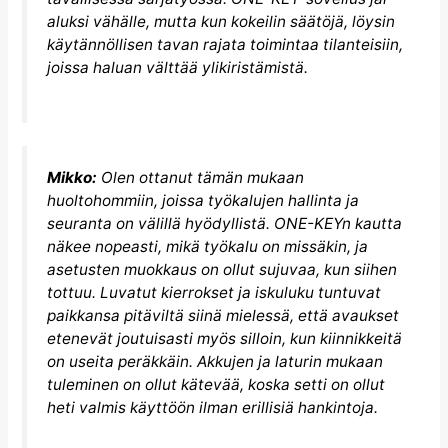
aluksi vähälle, mutta kun kokeilin säätöjä, löysin
käytännöllisen tavan rajata toimintaa tilanteisiin,
joissa haluan välttää ylikiristämistä.
Mikko:
Olen ottanut tämän mukaan
huoltohommiin, joissa työkalujen hallinta ja
seuranta on välillä hyödyllistä. ONE-KEYn kautta
näkee nopeasti, mikä työkalu on missäkin, ja
asetusten muokkaus on ollut sujuvaa, kun siihen
tottuu. Luvatut kierrokset ja iskuluku tuntuvat
paikkansa pitäviltä siinä mielessä, että avaukset
etenevät joutuisasti myös silloin, kun kiinnikkeitä
on useita peräkkäin. Akkujen ja laturin mukaan
tuleminen on ollut kätevää, koska setti on ollut
heti valmis käyttöön ilman erillisiä hankintoja.