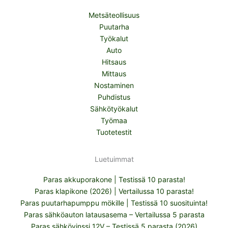
Metsäteollisuus
Puutarha
Työkalut
Auto
Hitsaus
Mittaus
Nostaminen
Puhdistus
Sähkötyökalut
Työmaa
Tuotetestit
Luetuimmat
Paras akkuporakone | Testissä 10 parasta!
Paras klapikone (2026) | Vertailussa 10 parasta!
Paras puutarhapumppu mökille | Testissä 10 suosituinta!
Paras sähköauton latausasema – Vertailussa 5 parasta
Paras sähkövinssi 12V – Testissä 5 parasta (2026)