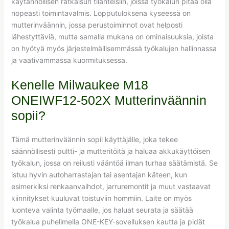
käytännöllisen ratkaisun tilanteisiin, joissa työkalun pitää olla
nopeasti toimintavalmis. Lopputuloksena kyseessä on
mutterinväännin, jossa perustoiminnot ovat helposti
lähestyttäviä, mutta samalla mukana on ominaisuuksia, joista
on hyötyä myös järjestelmällisemmässä työkalujen hallinnassa
ja vaativammassa kuormituksessa.
Kenelle Milwaukee M18
ONEIWF12-502X Mutterinväännin
sopii?
Tämä mutterinväännin sopii käyttäjälle, joka tekee
säännöllisesti pultti- ja mutteritöitä ja haluaa akkukäyttöisen
työkalun, jossa on reilusti vääntöä ilman turhaa säätämistä. Se
istuu hyvin autoharrastajan tai asentajan käteen, kun
esimerkiksi renkaanvaihdot, jarruremontit ja muut vastaavat
kiinnitykset kuuluvat toistuviin hommiin. Laite on myös
luonteva valinta työmaalle, jos haluat seurata ja säätää
työkalua puhelimella ONE-KEY-sovelluksen kautta ja pidät