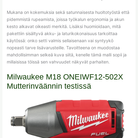
Mukana on kokemuksia sekä satunnaisesta huoltotyöstä että
pidemmistä rupeamista, joissa työkalun ergonomia ja akun
kesto alkavat oikeasti merkitä. Lisäksi huomioidaan, mitä
pakettiin sisältyvä akku- ja laturikokonaisuus tarkoittaa
käytössä: onko setti valmis sellaisenaan vai syntyykö
nopeasti tarve lisävarusteille. Tavoitteena on muodostaa
mahdollisimman selkeä kuva siitä, kenelle tämä malli sopii ja
millaisissa töissä sen vahvuudet näkyvät parhaiten.
Milwaukee M18 ONEIWF12-502X
Mutterinväännin testissä