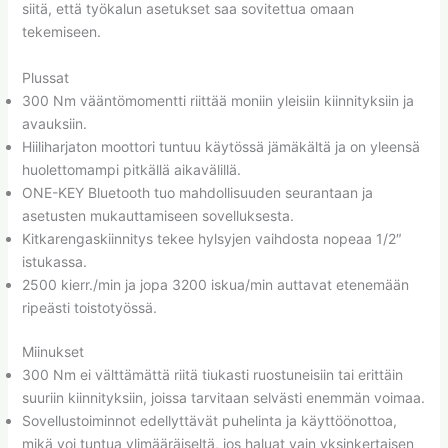
siitä, että työkalun asetukset saa sovitettua omaan
tekemiseen.
Plussat
300 Nm vääntömomentti riittää moniin yleisiin kiinnityksiin ja
avauksiin.
Hiiliharjaton moottori tuntuu käytössä jämäkältä ja on yleensä
huolettomampi pitkällä aikavälillä.
ONE-KEY Bluetooth tuo mahdollisuuden seurantaan ja
asetusten mukauttamiseen sovelluksesta.
Kitkarengaskiinnitys tekee hylsyjen vaihdosta nopeaa 1/2″
istukassa.
2500 kierr./min ja jopa 3200 iskua/min auttavat etenemään
ripeästi toistotyössä.
Miinukset
300 Nm ei välttämättä riitä tiukasti ruostuneisiin tai erittäin
suuriin kiinnityksiin, joissa tarvitaan selvästi enemmän voimaa.
Sovellustoiminnot edellyttävät puhelinta ja käyttöönottoa,
mikä voi tuntua ylimääräiseltä, jos haluat vain yksinkertaisen