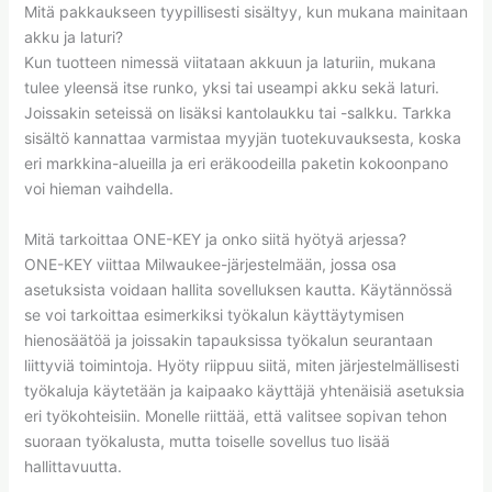
Mitä pakkaukseen tyypillisesti sisältyy, kun mukana mainitaan
akku ja laturi?
Kun tuotteen nimessä viitataan akkuun ja laturiin, mukana
tulee yleensä itse runko, yksi tai useampi akku sekä laturi.
Joissakin seteissä on lisäksi kantolaukku tai -salkku. Tarkka
sisältö kannattaa varmistaa myyjän tuotekuvauksesta, koska
eri markkina-alueilla ja eri eräkoodeilla paketin kokoonpano
voi hieman vaihdella.
Mitä tarkoittaa ONE-KEY ja onko siitä hyötyä arjessa?
ONE-KEY viittaa Milwaukee-järjestelmään, jossa osa
asetuksista voidaan hallita sovelluksen kautta. Käytännössä
se voi tarkoittaa esimerkiksi työkalun käyttäytymisen
hienosäätöä ja joissakin tapauksissa työkalun seurantaan
liittyviä toimintoja. Hyöty riippuu siitä, miten järjestelmällisesti
työkaluja käytetään ja kaipaako käyttäjä yhtenäisiä asetuksia
eri työkohteisiin. Monelle riittää, että valitsee sopivan tehon
suoraan työkalusta, mutta toiselle sovellus tuo lisää
hallittavuutta.