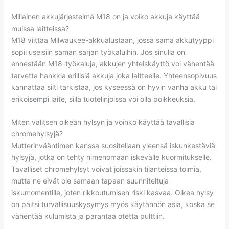
Millainen akkujärjestelmä M18 on ja voiko akkuja käyttää
muissa laitteissa?
M18 viittaa Milwaukee-akkualustaan, jossa sama akkutyyppi
sopii useisiin saman sarjan työkaluihin. Jos sinulla on
ennestään M18-työkaluja, akkujen yhteiskäyttö voi vähentää
tarvetta hankkia erillisiä akkuja joka laitteelle. Yhteensopivuus
kannattaa silti tarkistaa, jos kyseessä on hyvin vanha akku tai
erikoisempi laite, sillä tuotelinjoissa voi olla poikkeuksia.
Miten valitsen oikean hylsyn ja voinko käyttää tavallisia
chromehylsyjä?
Mutterinvääntimen kanssa suositellaan yleensä iskunkestäviä
hylsyjä, jotka on tehty nimenomaan iskevälle kuormitukselle.
Tavalliset chromehylsyt voivat joissakin tilanteissa toimia,
mutta ne eivät ole samaan tapaan suunniteltuja
iskumomentille, joten rikkoutumisen riski kasvaa. Oikea hylsy
on paitsi turvallisuuskysymys myös käytännön asia, koska se
vähentää kulumista ja parantaa otetta pulttiin.