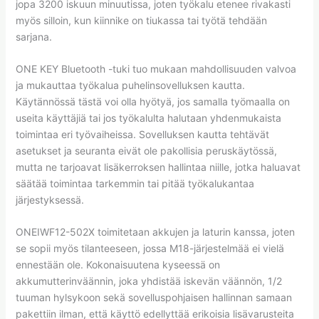
jopa 3200 iskuun minuutissa, joten työkalu etenee rivakasti
myös silloin, kun kiinnike on tiukassa tai työtä tehdään
sarjana.
ONE KEY Bluetooth -tuki tuo mukaan mahdollisuuden valvoa
ja mukauttaa työkalua puhelinsovelluksen kautta.
Käytännössä tästä voi olla hyötyä, jos samalla työmaalla on
useita käyttäjiä tai jos työkalulta halutaan yhdenmukaista
toimintaa eri työvaiheissa. Sovelluksen kautta tehtävät
asetukset ja seuranta eivät ole pakollisia peruskäytössä,
mutta ne tarjoavat lisäkerroksen hallintaa niille, jotka haluavat
säätää toimintaa tarkemmin tai pitää työkalukantaa
järjestyksessä.
ONEIWF12-502X toimitetaan akkujen ja laturin kanssa, joten
se sopii myös tilanteeseen, jossa M18-järjestelmää ei vielä
ennestään ole. Kokonaisuutena kyseessä on
akkumutterinväännin, joka yhdistää iskevän väännön, 1/2
tuuman hylsykoon sekä sovelluspohjaisen hallinnan samaan
pakettiin ilman, että käyttö edellyttää erikoisia lisävarusteita