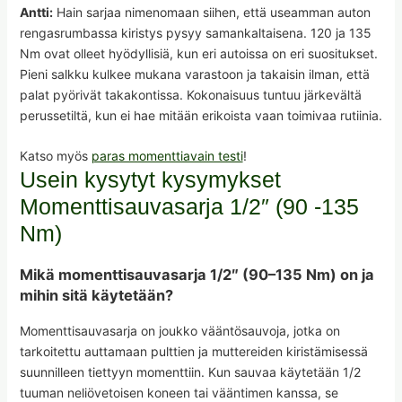
Antti:
Hain sarjaa nimenomaan siihen, että useamman auton
rengasrumbassa kiristys pysyy samankaltaisena. 120 ja 135
Nm ovat olleet hyödyllisiä, kun eri autoissa on eri suositukset.
Pieni salkku kulkee mukana varastoon ja takaisin ilman, että
palat pyörivät takakontissa. Kokonaisuus tuntuu järkevältä
perussetiltä, kun ei hae mitään erikoista vaan toimivaa rutiinia.
Katso myös
paras momenttiavain testi
!
Usein kysytyt kysymykset
Momenttisauvasarja 1/2″ (90 -135
Nm)
Mikä momenttisauvasarja 1/2″ (90–135 Nm) on ja
mihin sitä käytetään?
Momenttisauvasarja on joukko vääntösauvoja, jotka on
tarkoitettu auttamaan pulttien ja muttereiden kiristämisessä
suunnilleen tiettyyn momenttiin. Kun sauvaa käytetään 1/2
tuuman neliövetoisen koneen tai vääntimen kanssa, se