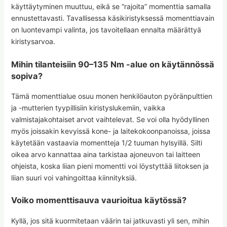
käyttäytyminen muuttuu, eikä se “rajoita” momenttia samalla
ennustettavasti. Tavallisessa käsikiristyksessä momenttiavain
on luontevampi valinta, jos tavoitellaan ennalta määrättyä
kiristysarvoa.
Mihin tilanteisiin 90–135 Nm -alue on käytännössä
sopiva?
Tämä momenttialue osuu monen henkilöauton pyöränpulttien
ja -mutterien tyypillisiin kiristyslukemiin, vaikka
valmistajakohtaiset arvot vaihtelevat. Se voi olla hyödyllinen
myös joissakin kevyissä kone- ja laitekokoonpanoissa, joissa
käytetään vastaavia momentteja 1/2 tuuman hylsyillä. Silti
oikea arvo kannattaa aina tarkistaa ajoneuvon tai laitteen
ohjeista, koska liian pieni momentti voi löystyttää liitoksen ja
liian suuri voi vahingoittaa kiinnityksiä.
Voiko momenttisauva vaurioitua käytössä?
Kyllä, jos sitä kuormitetaan väärin tai jatkuvasti yli sen, mihin