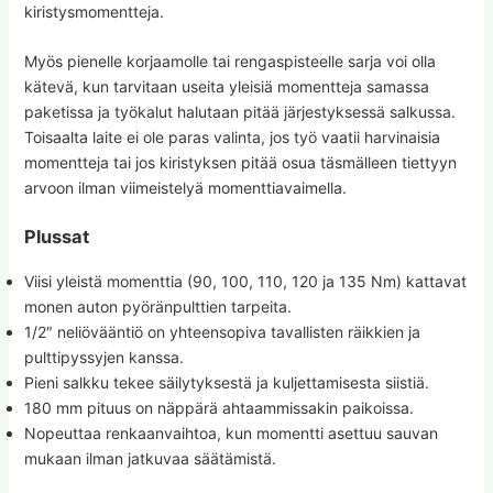
kiristysmomentteja.
Myös pienelle korjaamolle tai rengaspisteelle sarja voi olla
kätevä, kun tarvitaan useita yleisiä momentteja samassa
paketissa ja työkalut halutaan pitää järjestyksessä salkussa.
Toisaalta laite ei ole paras valinta, jos työ vaatii harvinaisia
momentteja tai jos kiristyksen pitää osua täsmälleen tiettyyn
arvoon ilman viimeistelyä momenttiavaimella.
Plussat
Viisi yleistä momenttia (90, 100, 110, 120 ja 135 Nm) kattavat
monen auton pyöränpulttien tarpeita.
1/2″ neliövääntiö on yhteensopiva tavallisten räikkien ja
pulttipyssyjen kanssa.
Pieni salkku tekee säilytyksestä ja kuljettamisesta siistiä.
180 mm pituus on näppärä ahtaammissakin paikoissa.
Nopeuttaa renkaanvaihtoa, kun momentti asettuu sauvan
mukaan ilman jatkuvaa säätämistä.