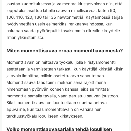
joustaa kuormituksessa ja vaimentaa kiristysvoimaa niin, että
lopputulos asettuu lähelle sauvan nimellisarvoa, kuten 90,
100, 110, 120, 130 tai 135 newtonmetriä. Käytännössä sarjaa
hyödynnetään usein esimerkiksi renkaanvaihdossa, kun
halutaan saada pyöränpultit tasaisemmin oikealle kireydelle
ilman ylikiristämistä.
Miten momenttisauva eroaa momenttiavaimesta?
Momenttiavain on mittaava työkalu, jolla kiristysmomentti
asetetaan ja varmistetaan tarkasti, kun käyttäjä kiristää käsin
ja avain ilmoittaa, milloin asetettu arvo saavutetaan.
Momenttisauva taas toimii mekaanisena rajoittimena
nimenomaan pyörivän koneen kanssa, eikä se “mittaa”
momenttia samalla tavalla, vaan perustuu sauvan joustoon.
Siksi momenttisauva on luonteeltaan suuntaa antava
apuväline, kun taas momenttiavain on varsinainen
tarkkuustyökalu lopulliseen kiristykseen.
Voiko momenttisauvasarjalla tehdä lopullisen