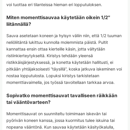
voi tuottaa eri tilanteissa hieman eri lopputuloksen.
Miten momenttisauvaa käytetään oikein 1/2″
liitännällä?
Sauva asetetaan koneen ja hylsyn väliin niin, että 1/2 tuuman
neliöliitäntä lukittuu kunnolla molemmista päistä. Pultit
kannattaa ensin ottaa kierteille käsin, jotta vältytään
ristiinkierteytykseltä. Kiristys tehdään yleensä
ristikkäisjärjestyksessä, ja konetta käytetään hallitusti, ei
pitkään yhtäjaksoisesti “täysillä”, koska jatkuva iskeminen voi
nostaa lopputulosta. Lopuksi kiristys tarkistetaan
momenttiavaimella, jos työssä tavoitellaan tarkkaa arvoa.
Sopivatko momenttisauvat tavalliseen räikkään
tai vääntövarteen?
Momenttisauvat on suunniteltu toimimaan iskevän tai
pyörivän koneen kanssa, jossa kuormitus tulee iskuina tai
nopeana vääntönä. Kun sauvaa käytetään käsityökalulla,