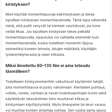
kiristyksen?
Moni käyttää momenttisauvoja esikiristykseen ja tekee
lopullisen kiristyksen momenttiavaimella. Tämä tapa vähentää
riskiä, että pultit venyvät tai kierteet vaurioituvat, jos kone
vetää liikaa. Jos lopullisen kiristyksen tekee pelkällä
momenttisauvalla, lopputulos voi vaihdella enemmän kuin
momenttiavaimella, koska todellinen momentti riippuu
esimerkiksi koneen tehosta, iskujen määrästä, käyttäjän
työskentelytavasta ja osien kitkasta.
Miksi ilmoitettu 90–135 Nm ei aina toteudu
täsmälleen?
Todelliseen kiristysmomenttiin vaikuttavat käytännön tekijät,
joita momenttisauva ei pysty vakioimaan. Kierteiden puhtaus,
voitelu, ruoste, vanteen ja navan kosketuspintojen kunto sekä
käytettävän iskeväntimen teho muuttavat kitkaa ja
kiristymisen käyttäytymistä. Myös ilmanpaine tai akun varaus
voi muuttaa koneen antamaa voimaa. Sen vuoksi sama sauva