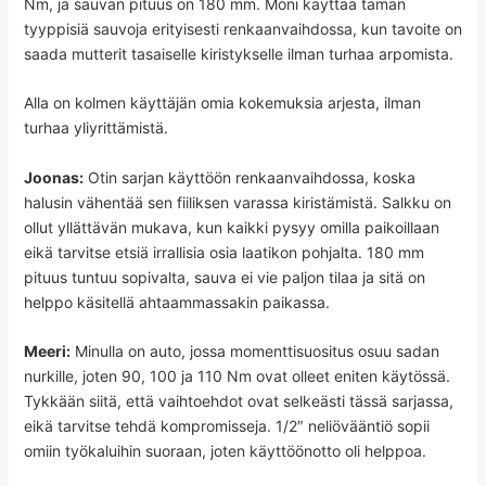
Nm, ja sauvan pituus on 180 mm. Moni käyttää tämän
tyyppisiä sauvoja erityisesti renkaanvaihdossa, kun tavoite on
saada mutterit tasaiselle kiristykselle ilman turhaa arpomista.
Alla on kolmen käyttäjän omia kokemuksia arjesta, ilman
turhaa yliyrittämistä.
Joonas:
Otin sarjan käyttöön renkaanvaihdossa, koska
halusin vähentää sen fiiliksen varassa kiristämistä. Salkku on
ollut yllättävän mukava, kun kaikki pysyy omilla paikoillaan
eikä tarvitse etsiä irrallisia osia laatikon pohjalta. 180 mm
pituus tuntuu sopivalta, sauva ei vie paljon tilaa ja sitä on
helppo käsitellä ahtaammassakin paikassa.
Meeri:
Minulla on auto, jossa momenttisuositus osuu sadan
nurkille, joten 90, 100 ja 110 Nm ovat olleet eniten käytössä.
Tykkään siitä, että vaihtoehdot ovat selkeästi tässä sarjassa,
eikä tarvitse tehdä kompromisseja. 1/2″ neliövääntiö sopii
omiin työkaluihin suoraan, joten käyttöönotto oli helppoa.