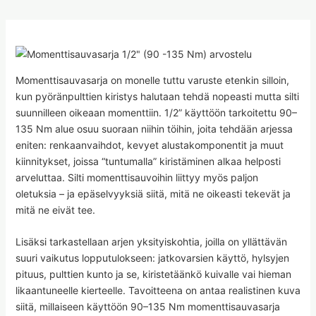
Momenttisauvasarja on monelle tuttu varuste etenkin silloin,
kun pyöränpulttien kiristys halutaan tehdä nopeasti mutta silti
suunnilleen oikeaan momenttiin. 1/2” käyttöön tarkoitettu 90–
135 Nm alue osuu suoraan niihin töihin, joita tehdään arjessa
eniten: renkaanvaihdot, kevyet alustakomponentit ja muut
kiinnitykset, joissa “tuntumalla” kiristäminen alkaa helposti
arveluttaa. Silti momenttisauvoihin liittyy myös paljon
oletuksia – ja epäselvyyksiä siitä, mitä ne oikeasti tekevät ja
mitä ne eivät tee.
Lisäksi tarkastellaan arjen yksityiskohtia, joilla on yllättävän
suuri vaikutus lopputulokseen: jatkovarsien käyttö, hylsyjen
pituus, pulttien kunto ja se, kiristetäänkö kuivalle vai hieman
likaantuneelle kierteelle. Tavoitteena on antaa realistinen kuva
siitä, millaiseen käyttöön 90–135 Nm momenttisauvasarja