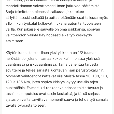
mahdollisimman vaivattomasti ilman jatkuvaa säätämistä.
Sarja toimitetaan pienessä salkussa, joka tekee
säilyttämisestä selkeää ja auttaa pitämään osat tallessa myös
silloin, kun työkalut kulkevat mukana auton tai työpisteen
välillä. Kun jokaiselle sauvalle on oma paikkansa, sopivan
vaihtoehdon valinta käy nopeasti eikä työ keskeydy
etsimiseen.
Käytön kannalta oleellinen yksityiskohta on 1/2 tuuman
neliövääntiö, joka on samaa kokoa kuin monissa yleisissä
vääntimissä ja iskuvääntimissä. Tämä vähentää tarvetta
sovitteille ja tekee sarjasta luontevan lisän perustyökaluihin.
Momenttivaihtoehdot kattavat viisi yleistä tasoa 90, 100, 110,
120 ja 135 Nm, joten sopiva kiristys löytyy useisiin arjen
huoltotöihin. Esimerkiksi renkaanvaihdossa toistettavuus ja
tasainen lopputulos ovat usein keskeisiä, ja tässä sarjassa
ajatus on valita tarvittava momenttisauva ja tehdä työ samalla
tavalla pyörästä toiseen.