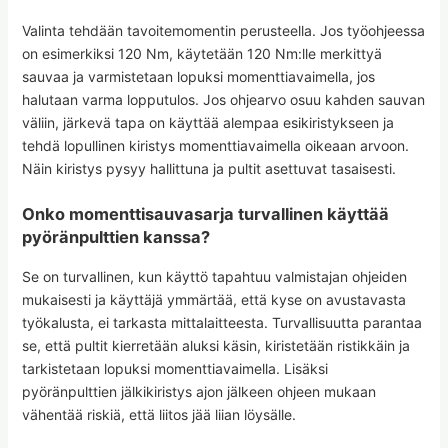
Valinta tehdään tavoitemomentin perusteella. Jos työohjeessa
on esimerkiksi 120 Nm, käytetään 120 Nm:lle merkittyä
sauvaa ja varmistetaan lopuksi momenttiavaimella, jos
halutaan varma lopputulos. Jos ohjearvo osuu kahden sauvan
väliin, järkevä tapa on käyttää alempaa esikiristykseen ja
tehdä lopullinen kiristys momenttiavaimella oikeaan arvoon.
Näin kiristys pysyy hallittuna ja pultit asettuvat tasaisesti.
Onko momenttisauvasarja turvallinen käyttää
pyöränpulttien kanssa?
Se on turvallinen, kun käyttö tapahtuu valmistajan ohjeiden
mukaisesti ja käyttäjä ymmärtää, että kyse on avustavasta
työkalusta, ei tarkasta mittalaitteesta. Turvallisuutta parantaa
se, että pultit kierretään aluksi käsin, kiristetään ristikkäin ja
tarkistetaan lopuksi momenttiavaimella. Lisäksi
pyöränpulttien jälkikiristys ajon jälkeen ohjeen mukaan
vähentää riskiä, että liitos jää liian löysälle.