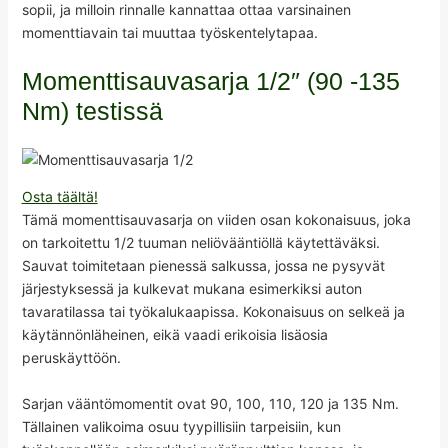
sopii, ja milloin rinnalle kannattaa ottaa varsinainen
momenttiavain tai muuttaa työskentelytapaa.
Momenttisauvasarja 1/2″ (90 -135
Nm) testissä
Osta täältä!
Tämä momenttisauvasarja on viiden osan kokonaisuus, joka
on tarkoitettu 1/2 tuuman neliövääntiöllä käytettäväksi.
Sauvat toimitetaan pienessä salkussa, jossa ne pysyvät
järjestyksessä ja kulkevat mukana esimerkiksi auton
tavaratilassa tai työkalukaapissa. Kokonaisuus on selkeä ja
käytännönläheinen, eikä vaadi erikoisia lisäosia
peruskäyttöön.
Sarjan vääntömomentit ovat 90, 100, 110, 120 ja 135 Nm.
Tällainen valikoima osuu tyypillisiin tarpeisiin, kun