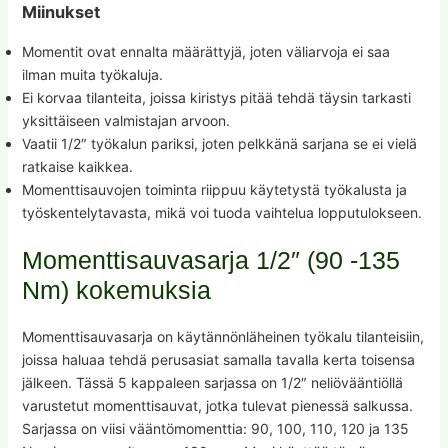
Miinukset
Momentit ovat ennalta määrättyjä, joten väliarvoja ei saa
ilman muita työkaluja.
Ei korvaa tilanteita, joissa kiristys pitää tehdä täysin tarkasti
yksittäiseen valmistajan arvoon.
Vaatii 1/2″ työkalun pariksi, joten pelkkänä sarjana se ei vielä
ratkaise kaikkea.
Momenttisauvojen toiminta riippuu käytetystä työkalusta ja
työskentelytavasta, mikä voi tuoda vaihtelua lopputulokseen.
Momenttisauvasarja 1/2″ (90 -135
Nm) kokemuksia
Momenttisauvasarja on käytännönläheinen työkalu tilanteisiin,
joissa haluaa tehdä perusasiat samalla tavalla kerta toisensa
jälkeen. Tässä 5 kappaleen sarjassa on 1/2″ neliövääntiöllä
varustetut momenttisauvat, jotka tulevat pienessä salkussa.
Sarjassa on viisi vääntömomenttia: 90, 100, 110, 120 ja 135