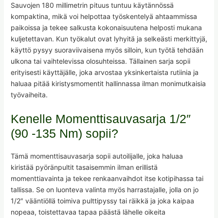
Sauvojen 180 millimetrin pituus tuntuu käytännössä
kompaktina, mikä voi helpottaa työskentelyä ahtaammissa
paikoissa ja tekee salkusta kokonaisuutena helposti mukana
kuljetettavan. Kun työkalut ovat lyhyitä ja selkeästi merkittyjä,
käyttö pysyy suoraviivaisena myös silloin, kun työtä tehdään
ulkona tai vaihtelevissa olosuhteissa. Tällainen sarja sopii
erityisesti käyttäjälle, joka arvostaa yksinkertaista rutiinia ja
haluaa pitää kiristysmomentit hallinnassa ilman monimutkaisia
työvaiheita.
Kenelle Momenttisauvasarja 1/2″
(90 -135 Nm) sopii?
Tämä momenttisauvasarja sopii autoilijalle, joka haluaa
kiristää pyöränpultit tasaisemmin ilman erillistä
momenttiavainta ja tekee renkaanvaihdot itse kotipihassa tai
tallissa. Se on luonteva valinta myös harrastajalle, jolla on jo
1/2″ vääntiöllä toimiva pulttipyssy tai räikkä ja joka kaipaa
nopeaa, toistettavaa tapaa päästä lähelle oikeita