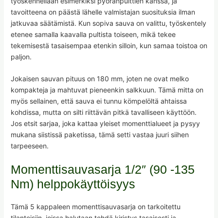
työskennellään esimerkiksi pyöränpulttien kanssa, ja
tavoitteena on päästä lähelle valmistajan suosituksia ilman
jatkuvaa säätämistä. Kun sopiva sauva on valittu, työskentely
etenee samalla kaavalla pultista toiseen, mikä tekee
tekemisestä tasaisempaa etenkin silloin, kun samaa toistoa on
paljon.
Jokaisen sauvan pituus on 180 mm, joten ne ovat melko
kompakteja ja mahtuvat pieneenkin salkkuun. Tämä mitta on
myös sellainen, että sauva ei tunnu kömpelöltä ahtaissa
kohdissa, mutta on silti riittävän pitkä tavalliseen käyttöön.
Jos etsit sarjaa, joka kattaa yleiset momenttialueet ja pysyy
mukana siistissä paketissa, tämä setti vastaa juuri siihen
tarpeeseen.
Momenttisauvasarja 1/2″ (90 -135
Nm) helppokäyttöisyys
Tämä 5 kappaleen momenttisauvasarja on tarkoitettu
tilanteisiin, joissa halutaan tehdä kiristys tasaisesti ja