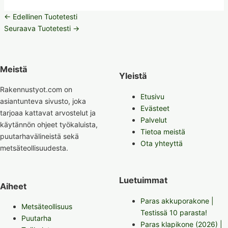
←
Edellinen Tuotetesti
Seuraava Tuotetesti
→
Meistä
Yleistä
Rakennustyot.com on
Etusivu
asiantunteva sivusto, joka
Evästeet
tarjoaa kattavat arvostelut ja
Palvelut
käytännön ohjeet työkaluista,
Tietoa meistä
puutarhavälineistä sekä
Ota yhteyttä
metsäteollisuudesta.
Luetuimmat
Aiheet
Paras akkuporakone |
Metsäteollisuus
Testissä 10 parasta!
Puutarha
Paras klapikone (2026) |