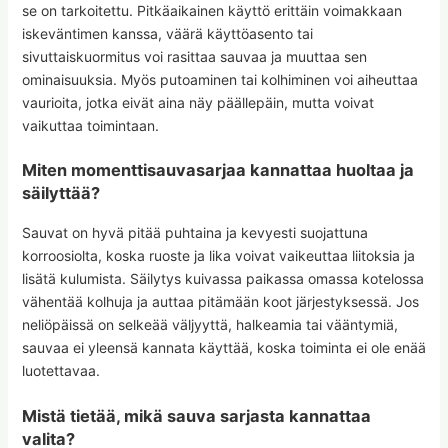
se on tarkoitettu. Pitkäaikainen käyttö erittäin voimakkaan
iskeväntimen kanssa, väärä käyttöasento tai
sivuttaiskuormitus voi rasittaa sauvaa ja muuttaa sen
ominaisuuksia. Myös putoaminen tai kolhiminen voi aiheuttaa
vaurioita, jotka eivät aina näy päällepäin, mutta voivat
vaikuttaa toimintaan.
Miten momenttisauvasarjaa kannattaa huoltaa ja
säilyttää?
Sauvat on hyvä pitää puhtaina ja kevyesti suojattuna
korroosiolta, koska ruoste ja lika voivat vaikeuttaa liitoksia ja
lisätä kulumista. Säilytys kuivassa paikassa omassa kotelossa
vähentää kolhuja ja auttaa pitämään koot järjestyksessä. Jos
neliöpäissä on selkeää väljyyttä, halkeamia tai vääntymiä,
sauvaa ei yleensä kannata käyttää, koska toiminta ei ole enää
luotettavaa.
Mistä tietää, mikä sauva sarjasta kannattaa
valita?