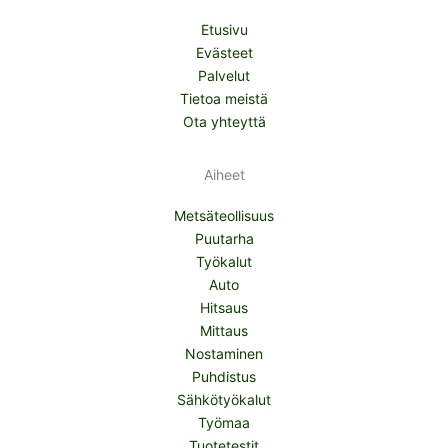
Etusivu
Evästeet
Palvelut
Tietoa meistä
Ota yhteyttä
Aiheet
Metsäteollisuus
Puutarha
Työkalut
Auto
Hitsaus
Mittaus
Nostaminen
Puhdistus
Sähkötyökalut
Työmaa
Tuotetestit