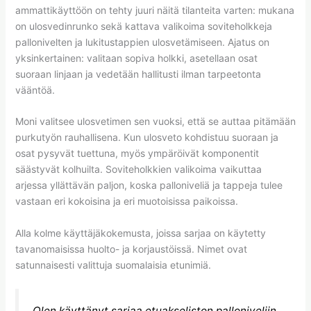
ammattikäyttöön on tehty juuri näitä tilanteita varten: mukana
on ulosvedinrunko sekä kattava valikoima soviteholkkeja
pallonivelten ja lukitustappien ulosvetämiseen. Ajatus on
yksinkertainen: valitaan sopiva holkki, asetellaan osat
suoraan linjaan ja vedetään hallitusti ilman tarpeetonta
vääntöä.
Moni valitsee ulosvetimen sen vuoksi, että se auttaa pitämään
purkutyön rauhallisena. Kun ulosveto kohdistuu suoraan ja
osat pysyvät tuettuna, myös ympäröivät komponentit
säästyvät kolhuilta. Soviteholkkien valikoima vaikuttaa
arjessa yllättävän paljon, koska palloniveliä ja tappeja tulee
vastaan eri kokoisina ja eri muotoisissa paikoissa.
Alla kolme käyttäjäkokemusta, joissa sarjaa on käytetty
tavanomaisissa huolto- ja korjaustöissä. Nimet ovat
satunnaisesti valittuja suomalaisia etunimiä.
Olen käyttänyt sarjaa etuakseliston palloniveliin