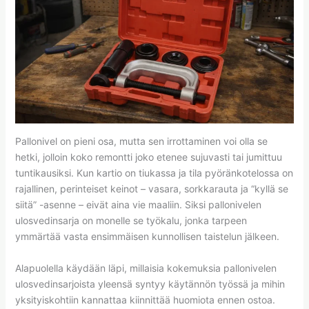
Pallonivel on pieni osa, mutta sen irrottaminen voi olla se
hetki, jolloin koko remontti joko etenee sujuvasti tai jumittuu
tuntikausiksi. Kun kartio on tiukassa ja tila pyöränkotelossa on
rajallinen, perinteiset keinot – vasara, sorkkarauta ja “kyllä se
siitä” -asenne – eivät aina vie maaliin. Siksi pallonivelen
ulosvedinsarja on monelle se työkalu, jonka tarpeen
ymmärtää vasta ensimmäisen kunnollisen taistelun jälkeen.
Alapuolella käydään läpi, millaisia kokemuksia pallonivelen
ulosvedinsarjoista yleensä syntyy käytännön työssä ja mihin
yksityiskohtiin kannattaa kiinnittää huomiota ennen ostoa.