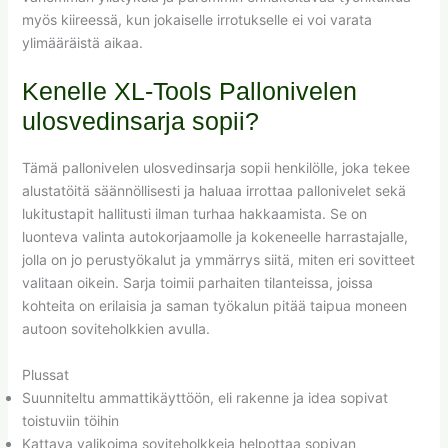
myös kiireessä, kun jokaiselle irrotukselle ei voi varata
ylimääräistä aikaa.
Kenelle XL-Tools Pallonivelen
ulosvedinsarja sopii?
Tämä pallonivelen ulosvedinsarja sopii henkilölle, joka tekee
alustatöitä säännöllisesti ja haluaa irrottaa pallonivelet sekä
lukitustapit hallitusti ilman turhaa hakkaamista. Se on
luonteva valinta autokorjaamolle ja kokeneelle harrastajalle,
jolla on jo perustyökalut ja ymmärrys siitä, miten eri sovitteet
valitaan oikein. Sarja toimii parhaiten tilanteissa, joissa
kohteita on erilaisia ja saman työkalun pitää taipua moneen
autoon soviteholkkien avulla.
Plussat
Suunniteltu ammattikäyttöön, eli rakenne ja idea sopivat
toistuviin töihin
Kattava valikoima soviteholkkeja helpottaa sopivan