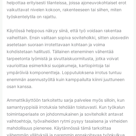
helpottaa erityisesti tilanteissa, joissa ajoneuvokohtaiset erot
vaikuttavat nivelen kokoon, rakenteeseen tai siihen, miten
työskentelytila on rajattu.
Käytössä helppous näkyy siinä, että työ voidaan rakentaa
vaiheittain. Ensin valitaan sopiva soviteholkki, sitten ulosvedin
asetetaan suoraan irrotettavaan kohtaan ja voima
kohdistetaan hallitusti. Tällainen eteneminen vähentää
tarpeetonta lyömistä ja sivuttaiskuormitusta, jotka voivat
vaurioittaa esimerkiksi suojakumeja, kartiopintoja tai
ympäröiviä komponentteja. Lopputuloksena irrotus tuntuu
enemmän asennustyöltä kuin kamppailulta kiinni juuttuneen
osan kanssa.
Ammattikäyttöön tarkoitettu sarja palvelee myös silloin, kun
samantyyppisiä irrotuksia tehdään toistuvasti. Kun työkalun
toimintaperiaate on johdonmukainen ja soviteholkit antavat
vaihtoehtoja, työvaiheiden rytmi pysyy tasaisena ja virheiden
mahdollisuus pienenee. Käytännössä tämä tarkoittaa
vähemmän yllätyksiä ja paremmin ennakoitavaa työnkulkua