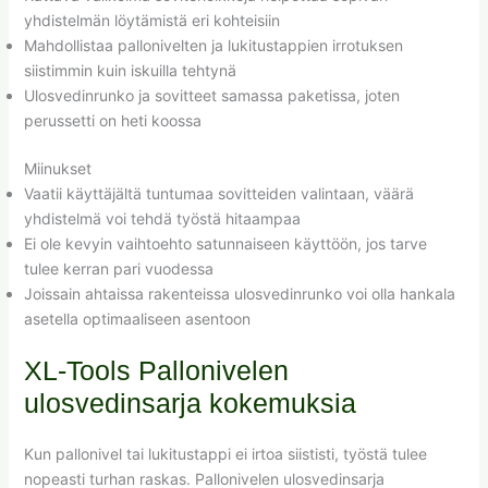
yhdistelmän löytämistä eri kohteisiin
Mahdollistaa pallonivelten ja lukitustappien irrotuksen
siistimmin kuin iskuilla tehtynä
Ulosvedinrunko ja sovitteet samassa paketissa, joten
perussetti on heti koossa
Miinukset
Vaatii käyttäjältä tuntumaa sovitteiden valintaan, väärä
yhdistelmä voi tehdä työstä hitaampaa
Ei ole kevyin vaihtoehto satunnaiseen käyttöön, jos tarve
tulee kerran pari vuodessa
Joissain ahtaissa rakenteissa ulosvedinrunko voi olla hankala
asetella optimaaliseen asentoon
XL-Tools Pallonivelen
ulosvedinsarja kokemuksia
Kun pallonivel tai lukitustappi ei irtoa siististi, työstä tulee
nopeasti turhan raskas. Pallonivelen ulosvedinsarja