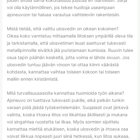
joiden avulla sama kokonaisuus joustaa eri tilanteisiin. Sarja
voi olla käytännöllinen, jos tekee huoltoja useampaan
ajoneuvoon tai haluaa varautua vaihteleviin rakenteisiin.
Mistä tietää, että valittu ulosvedin on oikean kokoinen?
Oikea koko varmistuu mittaamalla liitoksen ympärillä oleva tila
ja tarkistamalla, että ulosvetimen leuat asettuvat tukevasti
metallipinnoille eivätkä jää puristamaan kumiosia. Ruuvin tulee
osua tapin päähän keskeltä, jotta voima ei lähde sivuun. Jos
ulosvedin tuntuu jäävän vinoon tai ottaa kiinni väärästä
kohdasta, kannattaa vaihtaa toiseen kokoon tai toiseen
malliin ennen kiristämistä.
Mitä turvallisuusasioita kannattaa huomioida työn aikana?
Ajoneuvo on tuettava tukevasti pukille, eikä pelkän tunkin
varaan pidä jäädä työskentelemään. Suojalasit ovat järkevä
valinta, koska irtoava liitos voi liikahtaa äkillisesti ja mukana
voi singahtaa ruostetta tai likaa. Myös sormien sijoittelu
kannattaa miettiä etukäteen, koska ulosvedin ja irtoava osa
voivat liikkua nopeasti juuri siinä hetkessä, kun liitos aukeaa.