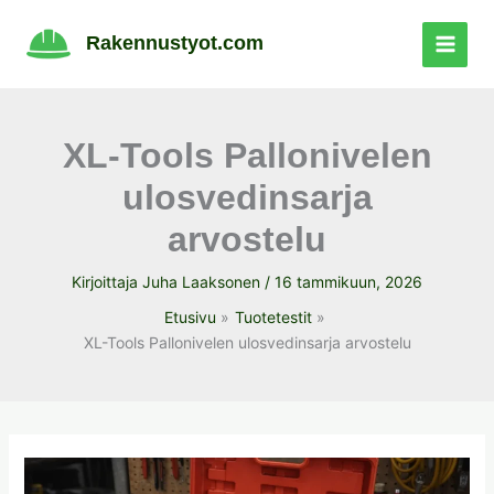
Siirry
sisältöön
Rakennustyot.com
XL-Tools Pallonivelen
ulosvedinsarja
arvostelu
Kirjoittaja
Juha Laaksonen
/
16 tammikuun, 2026
Etusivu
Tuotetestit
XL-Tools Pallonivelen ulosvedinsarja arvostelu