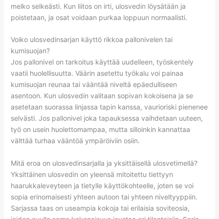
melko selkeästi. Kun liitos on irti, ulosvedin löysätään ja
poistetaan, ja osat voidaan purkaa loppuun normaalisti.
Voiko ulosvedinsarjan käyttö rikkoa pallonivelen tai
kumisuojan?
Jos pallonivel on tarkoitus käyttää uudelleen, työskentely
vaatii huolellisuutta. Väärin asetettu työkalu voi painaa
kumisuojan reunaa tai vääntää niveltä epäedulliseen
asentoon. Kun ulosvedin valitaan sopivan kokoisena ja se
asetetaan suorassa linjassa tapin kanssa, vaurioriski pienenee
selvästi. Jos pallonivel joka tapauksessa vaihdetaan uuteen,
työ on usein huolettomampaa, mutta silloinkin kannattaa
välttää turhaa vääntöä ympäröiviin osiin.
Mitä eroa on ulosvedinsarjalla ja yksittäisellä ulosvetimellä?
Yksittäinen ulosvedin on yleensä mitoitettu tiettyyn
haarukkaleveyteen ja tietylle käyttökohteelle, joten se voi
sopia erinomaisesti yhteen autoon tai yhteen niveltyyppiin.
Sarjassa taas on useampia kokoja tai erilaisia soviteosia,