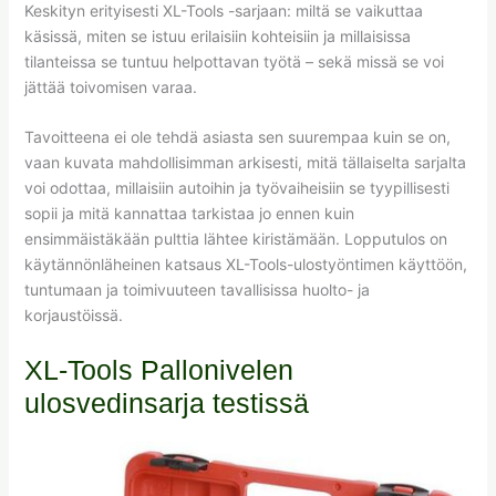
Keskityn erityisesti XL-Tools -sarjaan: miltä se vaikuttaa
käsissä, miten se istuu erilaisiin kohteisiin ja millaisissa
tilanteissa se tuntuu helpottavan työtä – sekä missä se voi
jättää toivomisen varaa.
Tavoitteena ei ole tehdä asiasta sen suurempaa kuin se on,
vaan kuvata mahdollisimman arkisesti, mitä tällaiselta sarjalta
voi odottaa, millaisiin autoihin ja työvaiheisiin se tyypillisesti
sopii ja mitä kannattaa tarkistaa jo ennen kuin
ensimmäistäkään pulttia lähtee kiristämään. Lopputulos on
käytännönläheinen katsaus XL-Tools-ulostyöntimen käyttöön,
tuntumaan ja toimivuuteen tavallisissa huolto- ja
korjaustöissä.
XL-Tools Pallonivelen
ulosvedinsarja testissä