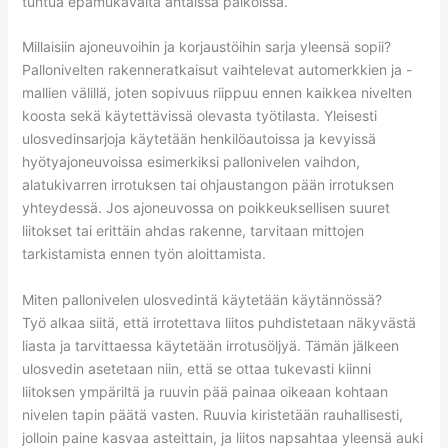
tuntua epämukavalta ahtaissa paikoissa.
Millaisiin ajoneuvoihin ja korjaustöihin sarja yleensä sopii?
Pallonivelten rakenneratkaisut vaihtelevat automerkkien ja -
mallien välillä, joten sopivuus riippuu ennen kaikkea nivelten
koosta sekä käytettävissä olevasta työtilasta. Yleisesti
ulosvedinsarjoja käytetään henkilöautoissa ja kevyissä
hyötyajoneuvoissa esimerkiksi pallonivelen vaihdon,
alatukivarren irrotuksen tai ohjaustangon pään irrotuksen
yhteydessä. Jos ajoneuvossa on poikkeuksellisen suuret
liitokset tai erittäin ahdas rakenne, tarvitaan mittojen
tarkistamista ennen työn aloittamista.
Miten pallonivelen ulosvedintä käytetään käytännössä?
Työ alkaa siitä, että irrotettava liitos puhdistetaan näkyvästä
liasta ja tarvittaessa käytetään irrotusöljyä. Tämän jälkeen
ulosvedin asetetaan niin, että se ottaa tukevasti kiinni
liitoksen ympäriltä ja ruuvin pää painaa oikeaan kohtaan
nivelen tapin päätä vasten. Ruuvia kiristetään rauhallisesti,
jolloin paine kasvaa asteittain, ja liitos napsahtaa yleensä auki