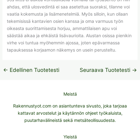
ahdas, että ulosvedintä ei saa asetettua suoraksi, tilanne voi
vaatia kokemusta ja lisämenetelmiä. Myös silloin, kun ollaan
tekemisissä kantavien osien kanssa ja oma varmuus työn
oikeasta suorittamisesta horjuu, ammattilaisen apu voi
säästää aikaa ja ehkäistä lisävaurioita. Alustan osissa pienikin
virhe voi tuntua myöhemmin ajossa, joten epävarmassa
tapauksessa korjaamon näkemys on usein perusteltu.
←
Edellinen Tuotetesti
Seuraava Tuotetesti
→
Meistä
Rakennustyot.com on asiantunteva sivusto, joka tarjoaa
kattavat arvostelut ja käytännön ohjeet työkaluista,
puutarhavälineistä sekä metsäteollisuudesta.
Yleistä