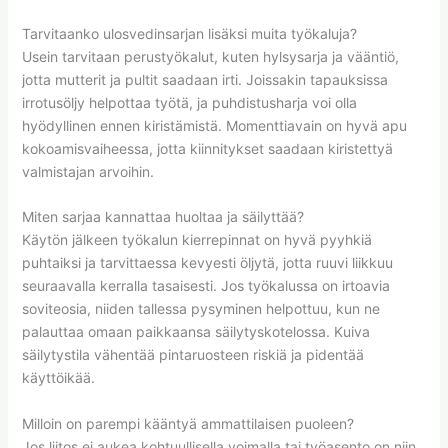
Tarvitaanko ulosvedinsarjan lisäksi muita työkaluja?
Usein tarvitaan perustyökalut, kuten hylsysarja ja vääntiö,
jotta mutterit ja pultit saadaan irti. Joissakin tapauksissa
irrotusöljy helpottaa työtä, ja puhdistusharja voi olla
hyödyllinen ennen kiristämistä. Momenttiavain on hyvä apu
kokoamisvaiheessa, jotta kiinnitykset saadaan kiristettyä
valmistajan arvoihin.
Miten sarjaa kannattaa huoltaa ja säilyttää?
Käytön jälkeen työkalun kierrepinnat on hyvä pyyhkiä
puhtaiksi ja tarvittaessa kevyesti öljytä, jotta ruuvi liikkuu
seuraavalla kerralla tasaisesti. Jos työkalussa on irtoavia
soviteosia, niiden tallessa pysyminen helpottuu, kun ne
palauttaa omaan paikkaansa säilytyskotelossa. Kuiva
säilytystila vähentää pintaruosteen riskiä ja pidentää
käyttöikää.
Milloin on parempi kääntyä ammattilaisen puoleen?
Jos liitos ei aukea kohtuullisella voimalla tai työasento on niin