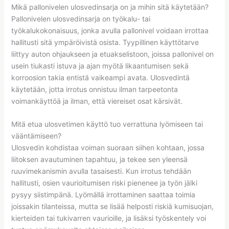
Mikä pallonivelen ulosvedinsarja on ja mihin sitä käytetään?
Pallonivelen ulosvedinsarja on työkalu- tai
työkalukokonaisuus, jonka avulla pallonivel voidaan irrottaa
hallitusti sitä ympäröivistä osista. Tyypillinen käyttötarve
liittyy auton ohjaukseen ja etuakselistoon, joissa pallonivel on
usein tiukasti istuva ja ajan myötä likaantumisen sekä
korroosion takia entistä vaikeampi avata. Ulosvedintä
käytetään, jotta irrotus onnistuu ilman tarpeetonta
voimankäyttöä ja ilman, että viereiset osat kärsivät.
Mitä etua ulosvetimen käyttö tuo verrattuna lyömiseen tai
vääntämiseen?
Ulosvedin kohdistaa voiman suoraan siihen kohtaan, jossa
liitoksen avautuminen tapahtuu, ja tekee sen yleensä
ruuvimekanismin avulla tasaisesti. Kun irrotus tehdään
hallitusti, osien vaurioitumisen riski pienenee ja työn jälki
pysyy siistimpänä. Lyömällä irrottaminen saattaa toimia
joissakin tilanteissa, mutta se lisää helposti riskiä kumisuojan,
kierteiden tai tukivarren vaurioille, ja lisäksi työskentely voi