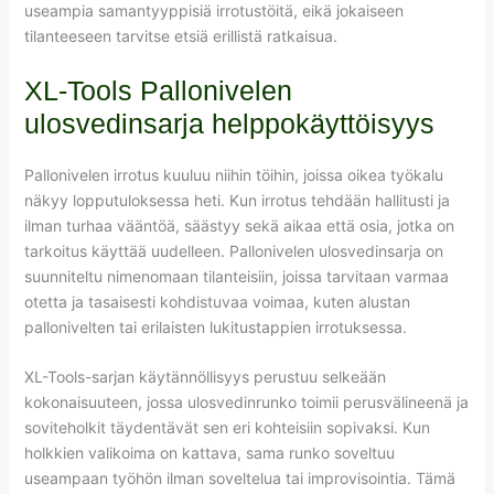
useampia samantyyppisiä irrotustöitä, eikä jokaiseen
tilanteeseen tarvitse etsiä erillistä ratkaisua.
XL-Tools Pallonivelen
ulosvedinsarja helppokäyttöisyys
Pallonivelen irrotus kuuluu niihin töihin, joissa oikea työkalu
näkyy lopputuloksessa heti. Kun irrotus tehdään hallitusti ja
ilman turhaa vääntöä, säästyy sekä aikaa että osia, jotka on
tarkoitus käyttää uudelleen. Pallonivelen ulosvedinsarja on
suunniteltu nimenomaan tilanteisiin, joissa tarvitaan varmaa
otetta ja tasaisesti kohdistuvaa voimaa, kuten alustan
pallonivelten tai erilaisten lukitustappien irrotuksessa.
XL-Tools-sarjan käytännöllisyys perustuu selkeään
kokonaisuuteen, jossa ulosvedinrunko toimii perusvälineenä ja
soviteholkit täydentävät sen eri kohteisiin sopivaksi. Kun
holkkien valikoima on kattava, sama runko soveltuu
useampaan työhön ilman soveltelua tai improvisointia. Tämä