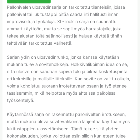
Pallonivelen ulosvedinsarja on tarkoitettu tilanteisiin, joissa
pallonivel tai lukitustappi pitää saada irti hallitusti ilman
improvisoituja työkaluja. XL-Toolsin sarja on suunnattu
ammattikäyttöön, mutta se sopii myös harrastajalle, joka
tekee alustan töitä säännöllisesti ja haluaa käyttää tähän
tehtävään tarkoitettua välinettä.
Sarjan ydin on ulosvedinrunko, jonka kanssa käytetään
mukana tulevia soviteholkkeja. Holkkivalikoiman idea on se,
että ulosvetoon saadaan sopiva tuki ja oikea kosketuspinta
eri kokoisille ja mallisille liitoksille. Kun sovite on valittu oikein,
voima kohdistuu suoraan irrotettavaan osaan ja työ etenee
tasaisemmin, mikä helpottaa myös ahtaissa paikoissa
työskentelyä.
Käytännössä sarja on rakennettu pallonivelten irrotukseen,
mutta mukana oleva sovitevalikoima laajentaa käyttöä myös
lukitustappien ulosvetämiseen. Tämä tekee siitä yhden
kokonaisuuden, jonka voi ottaa esiin silloin kun eteen tulee