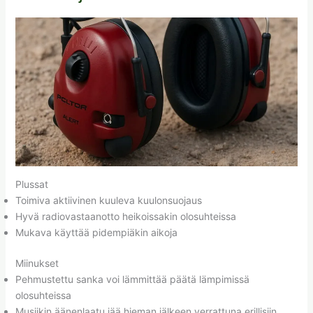
Plussat
Toimiva aktiivinen kuuleva kuulonsuojaus
Hyvä radiovastaanotto heikoissakin olosuhteissa
Mukava käyttää pidempiäkin aikoja
Miinukset
Pehmustettu sanka voi lämmittää päätä lämpimissä
olosuhteissa
Musiikin äänenlaatu jää hieman jälkeen verrattuna erillisiin