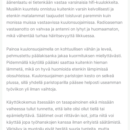
äänenlaatu ei tietenkään vastaa varsinaisia hifi-kuulokkeita.
Musiikin kuuntelu onnistuu kuitenkin varsin kelvollisesti ja
etenkin matalammat taajuudet toistuvat paremmin kuin
monissa muissa vastaavissa kuulonsuojaimissa. Radioaseman
vastaanotto on vahvaa ja antenni on lyhyt ja huomaamaton,
mikä vähentää turhaa häiritsevyyttä liikkuessa.
Painoa kuulonsuojaimella on kohtuullisen vähän ja leveä,
pehmustettu päälakisanka jakaa kuormituksen miellyttävästi.
Pidemmällä käytöllä päälaki saattaa kuitenkin hieman
lämmetä, mikä on hyvä huomioida etenkin lämpimissä
olosuhteissa. Kuulonsuojaimen paristojen kesto on selkeä
plussa, sillä yhdellä paristoparilla pääsee helposti useamman
työviikon yli ilman vaihtoja.
Käyttökokemus itsessään on tasapainoinen eikä missään
vaiheessa tullut tunnetta, että laite olisi ollut tiellä tai
epämiellyttävä. Säätimet ovat riittävän isot, jotta niitä voi
käyttää jopa työhanskojen kanssa ilman erityistä säätämistä.
Värisävy ja muotoilu eivät herätä suuria tunteita, mutta