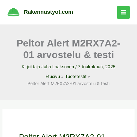
Siirry
sisältöön
Rakennustyot.com
Peltor Alert M2RX7A2-
01 arvostelu & testi
Kirjoittaja
Juha Laaksonen
/
7 toukokuun, 2025
Etusivu
Tuotetestit
Peltor Alert M2RX7A2-01 arvostelu & testi
Peltor Alert M2RX7A2-01