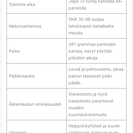
Jopa 70 tuntia kahdella AA-
Toiminta-aika
paristolla.
SNR 30 dB suojaa
Melunvaimennus
tehokkaasti haitalliselta
melulta.
361 grammaa paristojen
Paino
kanssa, kevyt käyttää
pitkiäkin aikoja.
Leveä ja pehmustettu, jakaa
Päälakisanka
painon tasaisesti pään
päälle.
Stereotoisto ja hyvä
bassotoisto parantavat
Äänenlaadun ominaisuudet
musiikin
kuuntelukokemusta.
Helppokäyttöiset ja suuret
Ohjaimet
säätönupit, toimivat myös