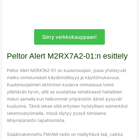
Siirry verkkokauppaan!
Peltor Alert M2RX7A2-01:n esittely
Peltor Alert M2RX7A2-01 on kuulonsuojain, jossa yhdistyvät
melko onnistuneesti käytännöllisyys ja käyttömukavuus.
Kuulonsuojaimen aktiivinen kuuleva ominaisuus toimii
yllättävän hyvin, sillä se suodattaa tehokkaasti haitallisen
melun samalla kun heikommat ympäristön äänet pysyvät
kuuluvina. Tämä tekee siitä erityisen hyödyllisen esimerkiksi
rakennustyömailla, missä täytyy pysyä tietoisena
lähiympäristön tapahtumista.
Sisäänrakennettu FM/AM-radio on miellyttävä lisä, vaikka