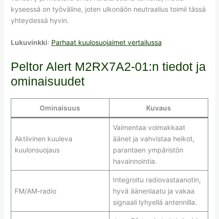
kyseessä on työväline, joten ulkonäön neutraalius toimii tässä
yhteydessä hyvin.
Lukuvinkki
:
Parhaat kuulosuojaimet vertailussa
Peltor Alert M2RX7A2-01:n tiedot ja
ominaisuudet
Ominaisuus
Kuvaus
Vaimentaa voimakkaat
Aktiivinen kuuleva
äänet ja vahvistaa heikot,
kuulonsuojaus
parantaen ympäristön
havainnointia.
Integroitu radiovastaanotin,
FM/AM-radio
hyvä äänenlaatu ja vakaa
signaali lyhyellä antennilla.