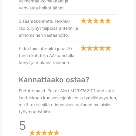
vaimentaa voimakkaat ja
vahvistaa heikot äänet.
Sisäänrakennettu FM/AM-
radio, lyhyt taipuisa antenni ja
erinomainen vastaanotto.
Pitkä toiminta-aika jopa 70
tuntia kahdella AA-paristolla,
kevyt ja mukava rakenne.
Kannattaako ostaa?
Ehdottomasti. Peltor Alert M2RX7A2-01 yhdistää
laadukkaan kuulonsuojauksen ja työviihtyvyyden,
mikä tekee siitä erinomaisen valinnan meluisiin
työympäristöihin.
5