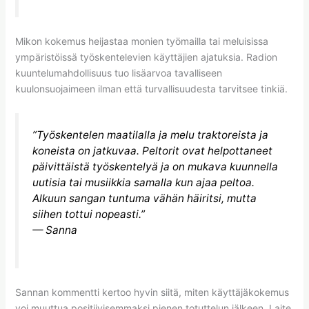
Mikon kokemus heijastaa monien työmailla tai meluisissa
ympäristöissä työskentelevien käyttäjien ajatuksia. Radion
kuuntelumahdollisuus tuo lisäarvoa tavalliseen
kuulonsuojaimeen ilman että turvallisuudesta tarvitsee tinkiä.
”Työskentelen maatilalla ja melu traktoreista ja
koneista on jatkuvaa. Peltorit ovat helpottaneet
päivittäistä työskentelyä ja on mukava kuunnella
uutisia tai musiikkia samalla kun ajaa peltoa.
Alkuun sangan tuntuma vähän häiritsi, mutta
siihen tottui nopeasti.”
— Sanna
Sannan kommentti kertoo hyvin siitä, miten käyttäjäkokemus
voi muuttua positiivisemmaksi pienen totuttelun jälkeen. Laite