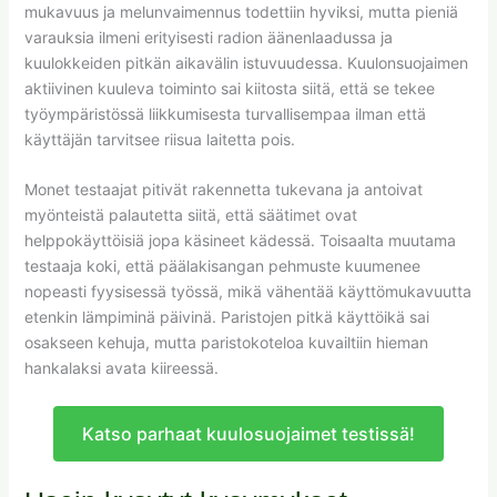
mukavuus ja melunvaimennus todettiin hyviksi, mutta pieniä
varauksia ilmeni erityisesti radion äänenlaadussa ja
kuulokkeiden pitkän aikavälin istuvuudessa. Kuulonsuojaimen
aktiivinen kuuleva toiminto sai kiitosta siitä, että se tekee
työympäristössä liikkumisesta turvallisempaa ilman että
käyttäjän tarvitsee riisua laitetta pois.
Monet testaajat pitivät rakennetta tukevana ja antoivat
myönteistä palautetta siitä, että säätimet ovat
helppokäyttöisiä jopa käsineet kädessä. Toisaalta muutama
testaaja koki, että päälakisangan pehmuste kuumenee
nopeasti fyysisessä työssä, mikä vähentää käyttömukavuutta
etenkin lämpiminä päivinä. Paristojen pitkä käyttöikä sai
osakseen kehuja, mutta paristokoteloa kuvailtiin hieman
hankalaksi avata kiireessä.
Katso parhaat kuulosuojaimet testissä!