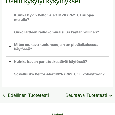
Usein kysytyt kysymykset
Kuinka hyvin Peltor Alert M2RX7A2-01 suojaa
melulta?
Onko laitteen radio-ominaisuus käytännöllinen?
Miten mukava kuulonsuojain on pitkäaikaisessa
käytössä?
Kuinka kauan paristot kestävät käytössä?
Soveltuuko Peltor Alert M2RX7A2-01 ulkokäyttöön?
←
Edellinen Tuotetesti
Seuraava Tuotetesti
→
Meistä