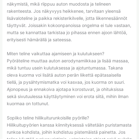
näkymistä, mikä riippuu auton muodosta ja telineen
rakenteesta. Jos näkyvyys heikkenee, tarvitaan yleensä
lisävaloteline ja paikka rekisterikilvelle, jotta liikennesäännöt
täyttyvät. Joissakin kokoonpanoissa ongelma ei tule vastaan,
mutta se kannattaa tarkistaa jo pihassa ennen ajoon lähtöä,
erityisesti hämärällä ja sateessa.
Miten teline vaikuttaa ajamiseen ja kulutukseen?
Pyöräteline muuttaa auton aerodynamiikkaa ja lisää massaa,
mikä tuntuu usein kulutuksessa ja ajotuntumassa. Takana
oleva kuorma voi lisätä auton perän liikettä epätasaisella
tiellä, ja pysähtymismatka voi kasvaa, jos kuorma on suuri.
Ajonopeus ja ennakoiva ajotapa korostuvat, ja ohituksissa
sekä sivutuulessa käyttäytyminen voi erota siitä, mihin ilman
kuormaa on tottunut.
Sopiiko teline hiilikuiturunkoisille pyörille?
Hiilikuitupyörien kanssa kiinnityksessä vältetään puristamasta
runkoa kohdista, joihin kohdistuu pistemäistä painetta. Jos