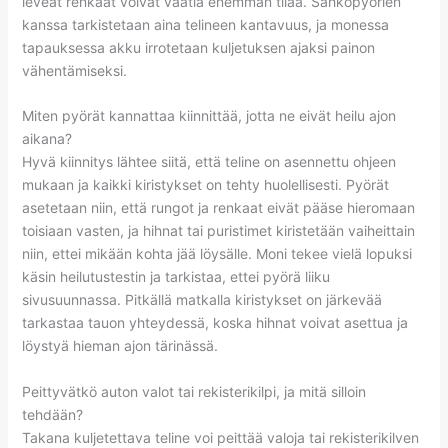
leveät renkaat voivat vaatia enemmän tilaa. Sähköpyörien
kanssa tarkistetaan aina telineen kantavuus, ja monessa
tapauksessa akku irrotetaan kuljetuksen ajaksi painon
vähentämiseksi.
Miten pyörät kannattaa kiinnittää, jotta ne eivät heilu ajon
aikana?
Hyvä kiinnitys lähtee siitä, että teline on asennettu ohjeen
mukaan ja kaikki kiristykset on tehty huolellisesti. Pyörät
asetetaan niin, että rungot ja renkaat eivät pääse hieromaan
toisiaan vasten, ja hihnat tai puristimet kiristetään vaiheittain
niin, ettei mikään kohta jää löysälle. Moni tekee vielä lopuksi
käsin heilutustestin ja tarkistaa, ettei pyörä liiku
sivusuunnassa. Pitkällä matkalla kiristykset on järkevää
tarkastaa tauon yhteydessä, koska hihnat voivat asettua ja
löystyä hieman ajon tärinässä.
Peittyvätkö auton valot tai rekisterikilpi, ja mitä silloin
tehdään?
Takana kuljetettava teline voi peittää valoja tai rekisterikilven