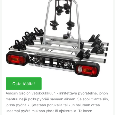
Osta täältä!
Amosin Giro on vetokoukkuun kiinnitettävä pyöräteline, johon
mahtuu neljä polkupyörää samaan aikaan. Se sopii tilanteisiin,
joissa pyöriä kuljetetaan porukalla tai kun halutaan ottaa
useampi pyörä mukaan yhdellä ajokerralla. Telineen