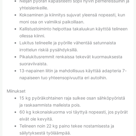
Neljän pyörän kapasiteetti sopii hyvin perhereissuihin ja
yhteislenkeille.
Kokoaminen ja kiinnitys sujuvat yleensä nopeasti, kun
moni osa on valmiiksi paikoillaan.
Kallistustoiminto helpottaa takaluukun käyttöä telineen
ollessa kiinni.
Lukitus telineelle ja pyörille vähentää satunnaista
irrottelun riskiä pysähdyksillä.
Pikalukitusremmit renkaissa tekevät kuormauksesta
suoraviivaista.
13-napainen liitin ja mahdollisuus käyttää adapteria 7-
napaiseen tuo yhteensopivuutta eri autoihin.
Miinukset
15 kg pyöräkohtainen raja sulkee osan sähköpyöristä
ja raskaammista malleista pois.
60 kg kokonaiskuorma voi täyttyä nopeasti, jos pyörät
eivät ole kevyitä.
Telineen noin 22 kg paino tekee nostamisesta ja
säilytyksestä työläämpää.