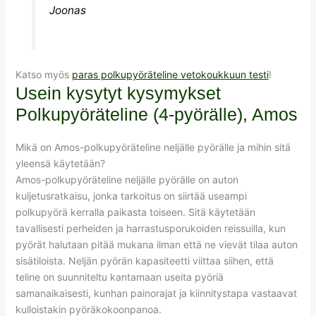
Joonas
Katso myös
paras polkupyöräteline vetokoukkuun testi
!
Usein kysytyt kysymykset
Polkupyöräteline (4-pyörälle), Amos
Mikä on Amos-polkupyöräteline neljälle pyörälle ja mihin sitä
yleensä käytetään?
Amos-polkupyöräteline neljälle pyörälle on auton
kuljetusratkaisu, jonka tarkoitus on siirtää useampi
polkupyörä kerralla paikasta toiseen. Sitä käytetään
tavallisesti perheiden ja harrastusporukoiden reissuilla, kun
pyörät halutaan pitää mukana ilman että ne vievät tilaa auton
sisätiloista. Neljän pyörän kapasiteetti viittaa siihen, että
teline on suunniteltu kantamaan useita pyöriä
samanaikaisesti, kunhan painorajat ja kiinnitystapa vastaavat
kulloistakin pyöräkokoonpanoa.