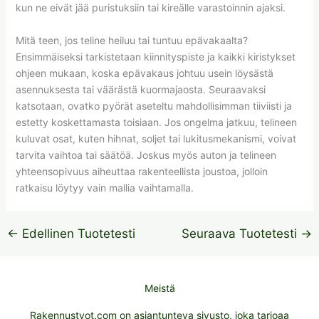
kun ne eivät jää puristuksiin tai kireälle varastoinnin ajaksi.
Mitä teen, jos teline heiluu tai tuntuu epävakaalta?
Ensimmäiseksi tarkistetaan kiinnityspiste ja kaikki kiristykset
ohjeen mukaan, koska epävakaus johtuu usein löysästä
asennuksesta tai väärästä kuormajaosta. Seuraavaksi
katsotaan, ovatko pyörät aseteltu mahdollisimman tiiviisti ja
estetty koskettamasta toisiaan. Jos ongelma jatkuu, telineen
kuluvat osat, kuten hihnat, soljet tai lukitusmekanismi, voivat
tarvita vaihtoa tai säätöä. Joskus myös auton ja telineen
yhteensopivuus aiheuttaa rakenteellista joustoa, jolloin
ratkaisu löytyy vain mallia vaihtamalla.
←
Edellinen Tuotetesti
Seuraava Tuotetesti
→
Meistä
Rakennustyot.com on asiantunteva sivusto, joka tarjoaa