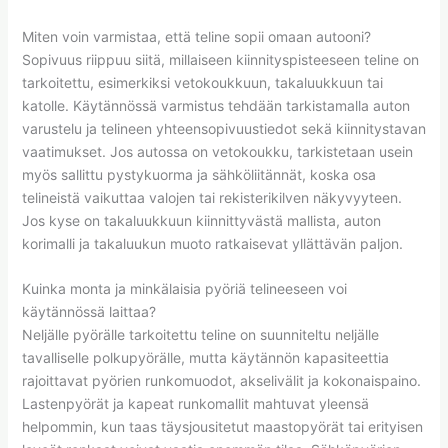
Miten voin varmistaa, että teline sopii omaan autooni?
Sopivuus riippuu siitä, millaiseen kiinnityspisteeseen teline on
tarkoitettu, esimerkiksi vetokoukkuun, takaluukkuun tai
katolle. Käytännössä varmistus tehdään tarkistamalla auton
varustelu ja telineen yhteensopivuustiedot sekä kiinnitystavan
vaatimukset. Jos autossa on vetokoukku, tarkistetaan usein
myös sallittu pystykuorma ja sähköliitännät, koska osa
telineistä vaikuttaa valojen tai rekisterikilven näkyvyyteen.
Jos kyse on takaluukkuun kiinnittyvästä mallista, auton
korimalli ja takaluukun muoto ratkaisevat yllättävän paljon.
Kuinka monta ja minkälaisia pyöriä telineeseen voi
käytännössä laittaa?
Neljälle pyörälle tarkoitettu teline on suunniteltu neljälle
tavalliselle polkupyörälle, mutta käytännön kapasiteettia
rajoittavat pyörien runkomuodot, akselivälit ja kokonaispaino.
Lastenpyörät ja kapeat runkomallit mahtuvat yleensä
helpommin, kun taas täysjousitetut maastopyörät tai erityisen