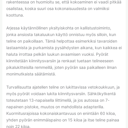
rakenteessa on huomioitu se, että kokoaminen ei vaadi pitkää
osalistaa, koska suuri osa kokonaisuudesta on valmiiksi
koottuna.
Arjessa käytännöllinen yksityiskohta on kallistustoiminto,
jonka ansiosta takaluukun käyttö onnistuu myös silloin, kun
teline on paikoillaan. Tämä helpottaa esimerkiksi tavaroiden
lastaamista ja purkamista pysähdysten aikana, kun kaikkea ei
haluta irrottaa pelkän luukun avaamisen vuoksi. Pyörät
kiinnitetään kiinnitysvarsiin ja renkaat tuetaan telineeseen
pikalukitteisilla remmeillä, joten pyörän saa paikalleen ilman
monimutkaista säätämistä.
Turvallisuutta ajatellen teline on lukittavissa vetokoukkuun, ja
myös pyörät voidaan lukita kiinnitysvarsiin. Sähkökytkentä
toteutetaan 13-napaisella liittimellä, ja jos autossa on 7-
napainen pistoke, muutos on mahdollista adapterilla.
Kuormitusrajoissa kokonaiskantavuus on enintään 60 kiloa,
yhden pyörän enimmäispaino on 15 kiloa ja itse teline painaa
noin 22 kiloa.