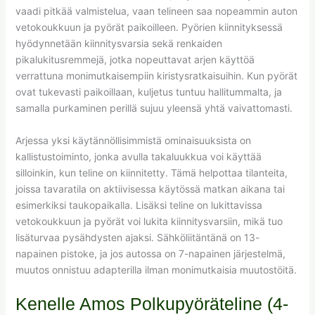
vaadi pitkää valmistelua, vaan telineen saa nopeammin auton
vetokoukkuun ja pyörät paikoilleen. Pyörien kiinnityksessä
hyödynnetään kiinnitysvarsia sekä renkaiden
pikalukitusremmejä, jotka nopeuttavat arjen käyttöä
verrattuna monimutkaisempiin kiristysratkaisuihin. Kun pyörät
ovat tukevasti paikoillaan, kuljetus tuntuu hallitummalta, ja
samalla purkaminen perillä sujuu yleensä yhtä vaivattomasti.
Arjessa yksi käytännöllisimmistä ominaisuuksista on
kallistustoiminto, jonka avulla takaluukkua voi käyttää
silloinkin, kun teline on kiinnitetty. Tämä helpottaa tilanteita,
joissa tavaratila on aktiivisessa käytössä matkan aikana tai
esimerkiksi taukopaikalla. Lisäksi teline on lukittavissa
vetokoukkuun ja pyörät voi lukita kiinnitysvarsiin, mikä tuo
lisäturvaa pysähdysten ajaksi. Sähköliitäntänä on 13-
napainen pistoke, ja jos autossa on 7-napainen järjestelmä,
muutos onnistuu adapterilla ilman monimutkaisia muutostöitä.
Kenelle Amos Polkupyöräteline (4-