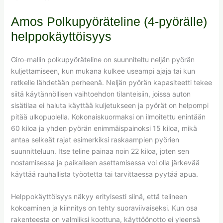
Amos Polkupyöräteline (4-pyörälle)
helppokäyttöisyys
Giro-mallin polkupyöräteline on suunniteltu neljän pyörän
kuljettamiseen, kun mukana kulkee useampi ajaja tai kun
retkelle lähdetään perheenä. Neljän pyörän kapasiteetti tekee
siitä käytännöllisen vaihtoehdon tilanteisiin, joissa auton
sisätilaa ei haluta käyttää kuljetukseen ja pyörät on helpompi
pitää ulkopuolella. Kokonaiskuormaksi on ilmoitettu enintään
60 kiloa ja yhden pyörän enimmäispainoksi 15 kiloa, mikä
antaa selkeät rajat esimerkiksi raskaampien pyörien
suunnitteluun. Itse teline painaa noin 22 kiloa, joten sen
nostamisessa ja paikalleen asettamisessa voi olla järkevää
käyttää rauhallista työotetta tai tarvittaessa pyytää apua.
Helppokäyttöisyys näkyy erityisesti siinä, että telineen
kokoaminen ja kiinnitys on tehty suoraviivaiseksi. Kun osa
rakenteesta on valmiiksi koottuna, käyttöönotto ei yleensä