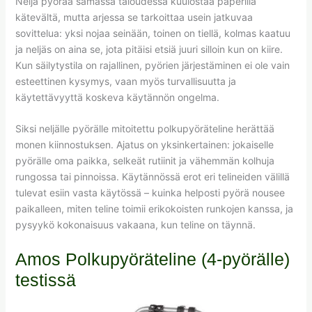
Neljä pyörää samassa taloudessa kuulostaa paperilla
kätevältä, mutta arjessa se tarkoittaa usein jatkuvaa
sovittelua: yksi nojaa seinään, toinen on tiellä, kolmas kaatuu
ja neljäs on aina se, jota pitäisi etsiä juuri silloin kun on kiire.
Kun säilytystila on rajallinen, pyörien järjestäminen ei ole vain
esteettinen kysymys, vaan myös turvallisuutta ja
käytettävyyttä koskeva käytännön ongelma.
Siksi neljälle pyörälle mitoitettu polkupyöräteline herättää
monen kiinnostuksen. Ajatus on yksinkertainen: jokaiselle
pyörälle oma paikka, selkeät rutiinit ja vähemmän kolhuja
rungossa tai pinnoissa. Käytännössä erot eri telineiden välillä
tulevat esiin vasta käytössä – kuinka helposti pyörä nousee
paikalleen, miten teline toimii erikokoisten runkojen kanssa, ja
pysyykö kokonaisuus vakaana, kun teline on täynnä.
Amos Polkupyöräteline (4-pyörälle)
testissä