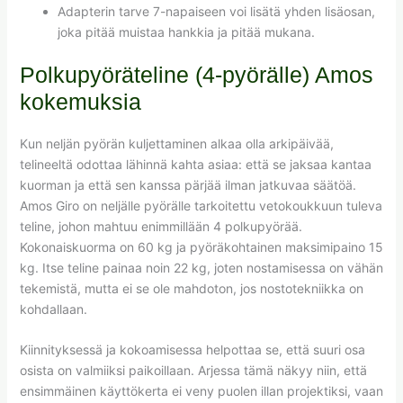
Adapterin tarve 7-napaiseen voi lisätä yhden lisäosan,
joka pitää muistaa hankkia ja pitää mukana.
Polkupyöräteline (4-pyörälle) Amos
kokemuksia
Kun neljän pyörän kuljettaminen alkaa olla arkipäivää,
telineeltä odottaa lähinnä kahta asiaa: että se jaksaa kantaa
kuorman ja että sen kanssa pärjää ilman jatkuvaa säätöä.
Amos Giro on neljälle pyörälle tarkoitettu vetokoukkuun tuleva
teline, johon mahtuu enimmillään 4 polkupyörää.
Kokonaiskuorma on 60 kg ja pyöräkohtainen maksimipaino 15
kg. Itse teline painaa noin 22 kg, joten nostamisessa on vähän
tekemistä, mutta ei se ole mahdoton, jos nostotekniikka on
kohdallaan.
Kiinnityksessä ja kokoamisessa helpottaa se, että suuri osa
osista on valmiiksi paikoillaan. Arjessa tämä näkyy niin, että
ensimmäinen käyttökerta ei veny puolen illan projektiksi, vaan