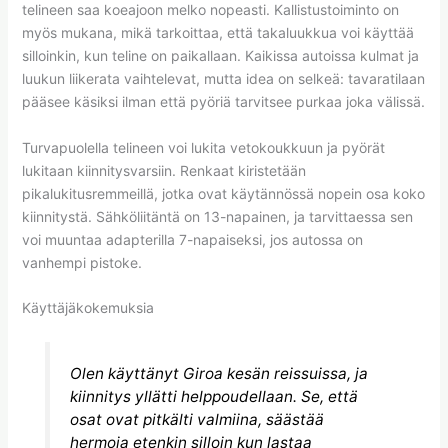
telineen saa koeajoon melko nopeasti. Kallistustoiminto on
myös mukana, mikä tarkoittaa, että takaluukkua voi käyttää
silloinkin, kun teline on paikallaan. Kaikissa autoissa kulmat ja
luukun liikerata vaihtelevat, mutta idea on selkeä: tavaratilaan
pääsee käsiksi ilman että pyöriä tarvitsee purkaa joka välissä.
Turvapuolella telineen voi lukita vetokoukkuun ja pyörät
lukitaan kiinnitysvarsiin. Renkaat kiristetään
pikalukitusremmeillä, jotka ovat käytännössä nopein osa koko
kiinnitystä. Sähköliitäntä on 13-napainen, ja tarvittaessa sen
voi muuntaa adapterilla 7-napaiseksi, jos autossa on
vanhempi pistoke.
Käyttäjäkokemuksia
Olen käyttänyt Giroa kesän reissuissa, ja
kiinnitys yllätti helppoudellaan. Se, että
osat ovat pitkälti valmiina, säästää
hermoja etenkin silloin kun lastaa