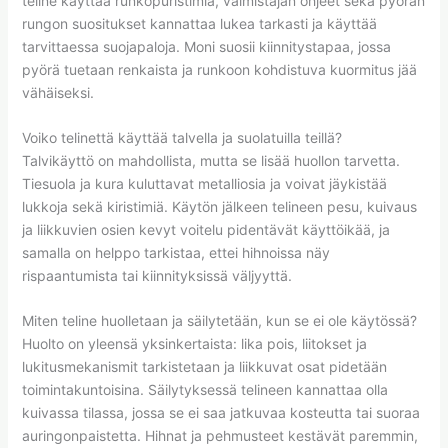
teline käyttää runkopuristimia, valmistajan ohjeet sekä pyörän
rungon suositukset kannattaa lukea tarkasti ja käyttää
tarvittaessa suojapaloja. Moni suosii kiinnitystapaa, jossa
pyörä tuetaan renkaista ja runkoon kohdistuva kuormitus jää
vähäiseksi.
Voiko telinettä käyttää talvella ja suolatuilla teillä?
Talvikäyttö on mahdollista, mutta se lisää huollon tarvetta.
Tiesuola ja kura kuluttavat metalliosia ja voivat jäykistää
lukkoja sekä kiristimiä. Käytön jälkeen telineen pesu, kuivaus
ja liikkuvien osien kevyt voitelu pidentävät käyttöikää, ja
samalla on helppo tarkistaa, ettei hihnoissa näy
rispaantumista tai kiinnityksissä väljyyttä.
Miten teline huolletaan ja säilytetään, kun se ei ole käytössä?
Huolto on yleensä yksinkertaista: lika pois, liitokset ja
lukitusmekanismit tarkistetaan ja liikkuvat osat pidetään
toimintakuntoisina. Säilytyksessä telineen kannattaa olla
kuivassa tilassa, jossa se ei saa jatkuvaa kosteutta tai suoraa
auringonpaistetta. Hihnat ja pehmusteet kestävät paremmin,