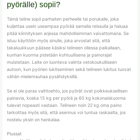
pyörälle) sopii?
Tämä teline sopii parhaiten perheelle tai porukalle, joka
kuljettaa usein useampaa pyörää samalla reissulla ja haluaa
pitää kiinnityksen arjessa mahdollisimman vaivattomana. Se
istuu käyttöön myös sinulle, joka arvostat sitä, että
takaluukkuun pääsee käsiksi telineen ollessa paikallaan,
kunhan kuorma pidetään kohtuullisena ja painorajat
muistetaan. Laite on luonteva valinta vetokoukulliseen
autoon, kun pyörien lukitseminen sekä telineen lukitus tuovat
vähän mielenrauhaa pysähdyksillä.
Se ei ole paras vaihtoehto, jos pyörät ovat poikkeuksellisen
painavia, koska 15 kg per pyörä ja 60 kg kokonaiskuorma
tulevat nopeasti vastaan. Telineen noin 22 kg oma paino
tarkoittaa myös sitä, että asennus voi tuntua raskaalta, jos
nostelu yksin on hankalaa.
Plussat