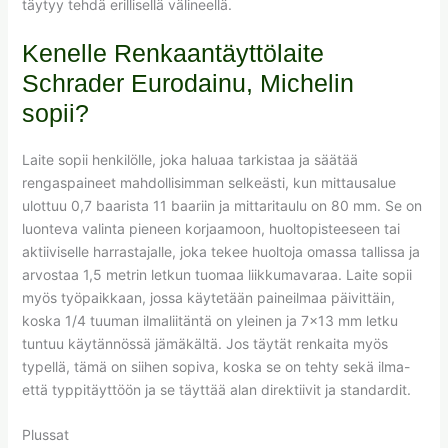
täytyy tehdä erillisellä välineellä.
Kenelle Renkaantäyttölaite
Schrader Eurodainu, Michelin
sopii?
Laite sopii henkilölle, joka haluaa tarkistaa ja säätää
rengaspaineet mahdollisimman selkeästi, kun mittausalue
ulottuu 0,7 baarista 11 baariin ja mittaritaulu on 80 mm. Se on
luonteva valinta pieneen korjaamoon, huoltopisteeseen tai
aktiiviselle harrastajalle, joka tekee huoltoja omassa tallissa ja
arvostaa 1,5 metrin letkun tuomaa liikkumavaraa. Laite sopii
myös työpaikkaan, jossa käytetään paineilmaa päivittäin,
koska 1/4 tuuman ilmaliitäntä on yleinen ja 7×13 mm letku
tuntuu käytännössä jämäkältä. Jos täytät renkaita myös
typellä, tämä on siihen sopiva, koska se on tehty sekä ilma-
että typpitäyttöön ja se täyttää alan direktiivit ja standardit.
Plussat