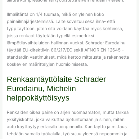
Ilmaliitäntä on 1/4 tuumaa, mikä on yleinen koko
paineilmajärjestelmissä. Laite soveltuu sekä ilma- että
typpitäyttöön, joten sitä voidaan käyttää myös kohteissa,
joissa renkaat täytetään typellä esimerkiksi
lämpötilavaihteluiden hallinnan vuoksi. Schrader Eurodainu
täyttää EU-direktiivin 86/217/EC sekä AFNOR EN 12645 -
standardin vaatimukset, mikä kertoo mittausta ja rakennetta
koskevien määrittelyjen huomioimisesta.
Renkaantäyttölaite Schrader
Eurodainu, Michelin
helppokäyttöisyys
Renkaiden oikea paine on arjen huomaamaton, mutta tärkeä
yksityiskohta, joka vaikuttaa ajotuntumaan ja siihen, miten
auto käyttäytyy erilaisilla tienpinnoilla. Kun täyttö ja mittaus
tehdään samalla työkalulla, työ sujuu yleensä nopeammin ja