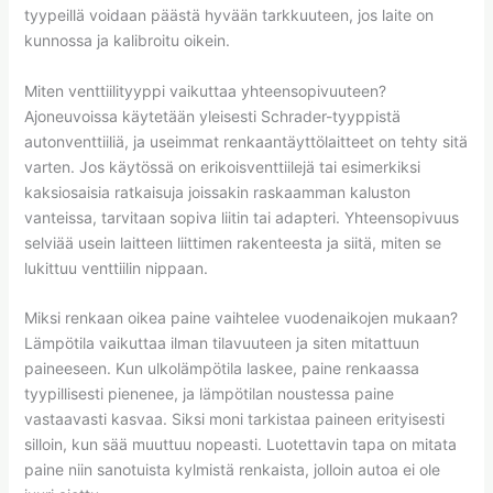
tyypeillä voidaan päästä hyvään tarkkuuteen, jos laite on
kunnossa ja kalibroitu oikein.
Miten venttiilityyppi vaikuttaa yhteensopivuuteen?
Ajoneuvoissa käytetään yleisesti Schrader-tyyppistä
autonventtiiliä, ja useimmat renkaantäyttölaitteet on tehty sitä
varten. Jos käytössä on erikoisventtiilejä tai esimerkiksi
kaksiosaisia ratkaisuja joissakin raskaamman kaluston
vanteissa, tarvitaan sopiva liitin tai adapteri. Yhteensopivuus
selviää usein laitteen liittimen rakenteesta ja siitä, miten se
lukittuu venttiilin nippaan.
Miksi renkaan oikea paine vaihtelee vuodenaikojen mukaan?
Lämpötila vaikuttaa ilman tilavuuteen ja siten mitattuun
paineeseen. Kun ulkolämpötila laskee, paine renkaassa
tyypillisesti pienenee, ja lämpötilan noustessa paine
vastaavasti kasvaa. Siksi moni tarkistaa paineen erityisesti
silloin, kun sää muuttuu nopeasti. Luotettavin tapa on mitata
paine niin sanotuista kylmistä renkaista, jolloin autoa ei ole