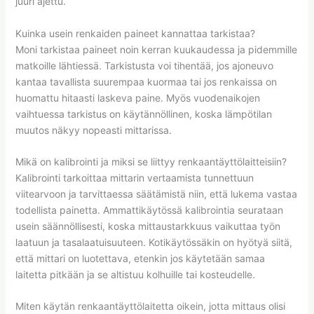
juuri ajettu.
Kuinka usein renkaiden paineet kannattaa tarkistaa?
Moni tarkistaa paineet noin kerran kuukaudessa ja pidemmille
matkoille lähtiessä. Tarkistusta voi tihentää, jos ajoneuvo
kantaa tavallista suurempaa kuormaa tai jos renkaissa on
huomattu hitaasti laskeva paine. Myös vuodenaikojen
vaihtuessa tarkistus on käytännöllinen, koska lämpötilan
muutos näkyy nopeasti mittarissa.
Mikä on kalibrointi ja miksi se liittyy renkaantäyttölaitteisiin?
Kalibrointi tarkoittaa mittarin vertaamista tunnettuun
viitearvoon ja tarvittaessa säätämistä niin, että lukema vastaa
todellista painetta. Ammattikäytössä kalibrointia seurataan
usein säännöllisesti, koska mittaustarkkuus vaikuttaa työn
laatuun ja tasalaatuisuuteen. Kotikäytössäkin on hyötyä siitä,
että mittari on luotettava, etenkin jos käytetään samaa
laitetta pitkään ja se altistuu kolhuille tai kosteudelle.
Miten käytän renkaantäyttölaitetta oikein, jotta mittaus olisi