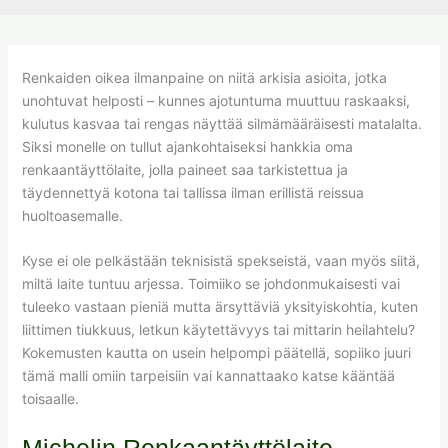
Renkaiden oikea ilmanpaine on niitä arkisia asioita, jotka
unohtuvat helposti – kunnes ajotuntuma muuttuu raskaaksi,
kulutus kasvaa tai rengas näyttää silmämääräisesti matalalta.
Siksi monelle on tullut ajankohtaiseksi hankkia oma
renkaantäyttölaite, jolla paineet saa tarkistettua ja
täydennettyä kotona tai tallissa ilman erillistä reissua
huoltoasemalle.
Kyse ei ole pelkästään teknisistä spekseistä, vaan myös siitä,
miltä laite tuntuu arjessa. Toimiiko se johdonmukaisesti vai
tuleeko vastaan pieniä mutta ärsyttäviä yksityiskohtia, kuten
liittimen tiukkuus, letkun käytettävyys tai mittarin heilahtelu?
Kokemusten kautta on usein helpompi päätellä, sopiiko juuri
tämä malli omiin tarpeisiin vai kannattaako katse kääntää
toisaalle.
Michelin Renkaantäyttölaite