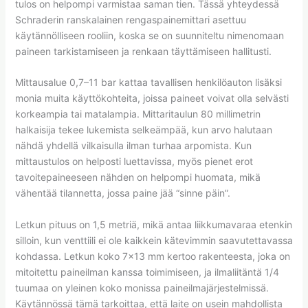
tulos on helpompi varmistaa saman tien. Tässä yhteydessä
Schraderin ranskalainen rengaspainemittari asettuu
käytännölliseen rooliin, koska se on suunniteltu nimenomaan
paineen tarkistamiseen ja renkaan täyttämiseen hallitusti.
Mittausalue 0,7–11 bar kattaa tavallisen henkilöauton lisäksi
monia muita käyttökohteita, joissa paineet voivat olla selvästi
korkeampia tai matalampia. Mittaritaulun 80 millimetrin
halkaisija tekee lukemista selkeämpää, kun arvo halutaan
nähdä yhdellä vilkaisulla ilman turhaa arpomista. Kun
mittaustulos on helposti luettavissa, myös pienet erot
tavoitepaineeseen nähden on helpompi huomata, mikä
vähentää tilannetta, jossa paine jää “sinne päin”.
Letkun pituus on 1,5 metriä, mikä antaa liikkumavaraa etenkin
silloin, kun venttiili ei ole kaikkein kätevimmin saavutettavassa
kohdassa. Letkun koko 7×13 mm kertoo rakenteesta, joka on
mitoitettu paineilman kanssa toimimiseen, ja ilmaliitäntä 1/4
tuumaa on yleinen koko monissa paineilmajärjestelmissä.
Käytännössä tämä tarkoittaa, että laite on usein mahdollista