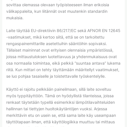
sovittaa olemassa olevaan työpisteeseen ilman erikoisia
välikappaleita, kun liitännät ovat muutenkin standardin
mukaisia.
Laite täyttää EU-direktiivin 86/217/EC sekä AFNOR EN 12645
-vaatimukset, mikä kertoo siitä, että se on tarkoitettu
rengaspainemittarille asetettuihin sääntöihin sopivaksi.
Tällaiset maininnat ovat erityisen olennaisia ympäristöissä,
joissa mittaustuloksen luotettavuus ja yhdenmukaisuus ovat
osa normaalia toimintaa, eikä pelkkä “suuntaa antava” lukema
riitä. Kun mittari on tehty täyttämään määritellyt vaatimukset,
se luo pohjaa tasaiselle ja toistettavalle työskentelylle.
Käyttö ei rajoitu pelkkään paineilmaan, sillä laite soveltuu
myös typpitäyttöön. Tämä on hyödyllistä tilanteissa, joissa
renkaat täytetään typellä esimerkiksi lämpötilavaihteluiden
hallinnan tai tiettyjen huoltokäytäntöjen vuoksi. Arjessa
merkittävin etu on usein se, että sama laite käy useampaan
täyttötapaan ilman, että käyttölogiikka muuttuu tai mittaus