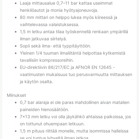
Laaja mittausalue 0,7–11 bar kattaa useimmat
henkilöautot ja monia hyötyajoneuvoja.
80 mm mittari on helppo lukea myös kiireessä ja
vaihtelevassa valaistuksessa.
1,5 m letku antaa tilaa työskennellä renkaan ympärillä
ilman jatkuvaa siirtelyä.
Sopii sekä ilma- että typpitäyttöön.
Yleinen 1/4 tuuman ilmaliitäntä helpottaa kytkemistä
tavallisiin kompressoreihin.
EU-direktiivin 86/217/EC ja AFNOR EN 12645 -
vaatimusten mukaisuus tuo perusvarmuutta mittauksen
ja käytön osalta.
Miinukset
0,7 bar alaraja ei ole paras mahdollinen aivan matalien
paineiden hienosäätöön.
7×13 mm letku voi olla jäykähkö ahtaissa paikoissa, jos
on tottunut ohuempaan letkuun.
1,5 m pituus riittää monelle, mutta isommissa halleissa
se voi tuntua lyhyeltä ilman jatkoa.