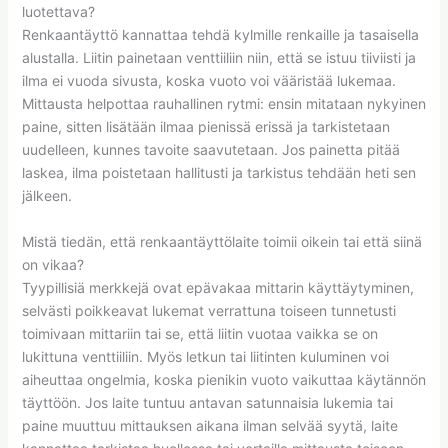
luotettava?
Renkaantäyttö kannattaa tehdä kylmille renkaille ja tasaisella
alustalla. Liitin painetaan venttiiliin niin, että se istuu tiiviisti ja
ilma ei vuoda sivusta, koska vuoto voi vääristää lukemaa.
Mittausta helpottaa rauhallinen rytmi: ensin mitataan nykyinen
paine, sitten lisätään ilmaa pienissä erissä ja tarkistetaan
uudelleen, kunnes tavoite saavutetaan. Jos painetta pitää
laskea, ilma poistetaan hallitusti ja tarkistus tehdään heti sen
jälkeen.
Mistä tiedän, että renkaantäyttölaite toimii oikein tai että siinä
on vikaa?
Tyypillisiä merkkejä ovat epävakaa mittarin käyttäytyminen,
selvästi poikkeavat lukemat verrattuna toiseen tunnetusti
toimivaan mittariin tai se, että liitin vuotaa vaikka se on
lukittuna venttiiliin. Myös letkun tai liitinten kuluminen voi
aiheuttaa ongelmia, koska pienikin vuoto vaikuttaa käytännön
täyttöön. Jos laite tuntuu antavan satunnaisia lukemia tai
paine muuttuu mittauksen aikana ilman selvää syytä, laite