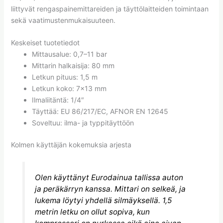
liittyvät rengaspainemittareiden ja täyttölaitteiden toimintaan
sekä vaatimustenmukaisuuteen.
Keskeiset tuotetiedot
Mittausalue: 0,7–11 bar
Mittarin halkaisija: 80 mm
Letkun pituus: 1,5 m
Letkun koko: 7×13 mm
Ilmaliitäntä: 1/4″
Täyttää: EU 86/217/EC, AFNOR EN 12645
Soveltuu: ilma- ja typpitäyttöön
Kolmen käyttäjän kokemuksia arjesta
Olen käyttänyt Eurodainua tallissa auton
ja peräkärryn kanssa. Mittari on selkeä, ja
lukema löytyi yhdellä silmäyksellä. 1,5
metrin letku on ollut sopiva, kun