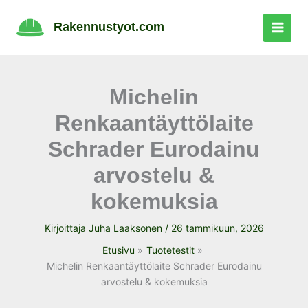
Siirry
sisältöön
Rakennustyot.com
Michelin
Renkaantäyttölaite
Schrader Eurodainu
arvostelu &
kokemuksia
Kirjoittaja
Juha Laaksonen
/
26 tammikuun, 2026
Etusivu
Tuotetestit
Michelin Renkaantäyttölaite Schrader Eurodainu
arvostelu & kokemuksia