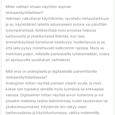
Miten valitsen omaan käyttöön sopivan
renkaantäyttölaitteen?
Valintaan vaikuttavat käyttökohde, tavoiteltu mittaustarkkuus
ja se, käytetäänkö laitetta satunnaisesti kotona vai päivittäin
työympäristössä. Kotikäytössä moni arvostaa helppoa
luettavuutta ja yksinkertaista liitäntää, kun taas
ammattikäytössä korostuvat kestävyys, huollettavuus ja se,
että laite pysyy toistettavasti kalibroinnin rajoissa. Myös se
merkitsee paljon, millaisilla painealueilla työskennellään, koska
eri ajoneuvoilla suositukset vaihtelevat.
Mitä eroa on analogisella ja digitaalisella painemittarilla
renkaantäyttölaitteessa?
Analoginen mittari näyttää paineen viisarin avulla, ja moni
kokee sen nopeaksi silmäillä myös kylmässä tai kirkkaassa
valossa. Digitaalinen mittari näyttää arvon numerona ja voi
joissakin malleissa tarjota lisätoimintoja, kuten taustavalon tai
yksikkömuunnokset. Käytännön ero näkyy usein
luettavuudessa ja käyttötuntumassa, vaikka molemmilla