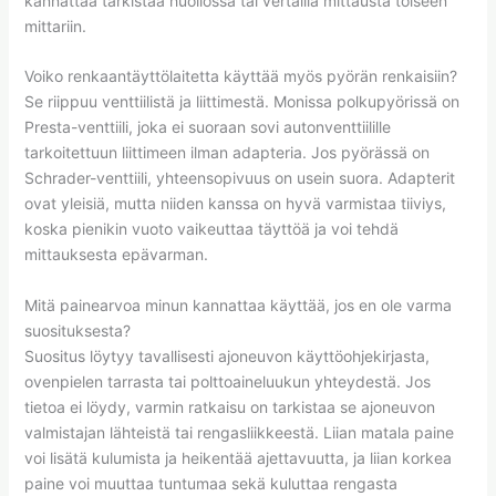
kannattaa tarkistaa huollossa tai vertailla mittausta toiseen
mittariin.
Voiko renkaantäyttölaitetta käyttää myös pyörän renkaisiin?
Se riippuu venttiilistä ja liittimestä. Monissa polkupyörissä on
Presta-venttiili, joka ei suoraan sovi autonventtiilille
tarkoitettuun liittimeen ilman adapteria. Jos pyörässä on
Schrader-venttiili, yhteensopivuus on usein suora. Adapterit
ovat yleisiä, mutta niiden kanssa on hyvä varmistaa tiiviys,
koska pienikin vuoto vaikeuttaa täyttöä ja voi tehdä
mittauksesta epävarman.
Mitä painearvoa minun kannattaa käyttää, jos en ole varma
suosituksesta?
Suositus löytyy tavallisesti ajoneuvon käyttöohjekirjasta,
ovenpielen tarrasta tai polttoaineluukun yhteydestä. Jos
tietoa ei löydy, varmin ratkaisu on tarkistaa se ajoneuvon
valmistajan lähteistä tai rengasliikkeestä. Liian matala paine
voi lisätä kulumista ja heikentää ajettavuutta, ja liian korkea
paine voi muuttaa tuntumaa sekä kuluttaa rengasta