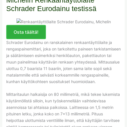
Schrader Eurodainu testissä
Osta täältä!
Schrader Eurodainu on ranskalainen renkaantäyttölaite ja
rengaspainemittari, joka on tarkoitettu paineen tarkistamiseen
ja säätämiseen esimerkiksi henkilöauton, pakettiauton tai
muun paineilmaa käyttävän renkaan yhteydessä. Mittausalue
ulottuu 0,7 baarista 11 baariin, joten sama laite sopii sekä
matalammille että selvästi korkeammille rengaspaineille,
kunhan käyttökohteen suositukset huomioidaan.
Mittaritaulun halkaisija on 80 millimetriä, mikä tekee lukemista
käytännöllistä silloin, kun työskennellään vaihtelevissa
asennoissa tai ahtaissa paikoissa. Laitteessa on 1,5 metrin
pituinen letku, jonka koko on 7×13 millimetriä. Pituus
helpottaa ulottumista venttiilille ilman, että käyttäjän tarvitsee
siirtää kompressoria tai työpistettä aivan renkaan viereen.