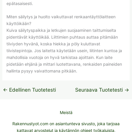
epätasaisesti.
Miten säilytys ja huolto vaikuttavat renkaantäyttölaitteen
käyttöikään?
Kuiva säilytyspaikka ja letkujen suojaaminen taittumiselta
pidentävät käyttöikää. Liittimien puhtaus auttaa pitämään
tiiviyden hyvänä, koska hiekka ja pöly kuluttavat
tiivistepintoja. Jos laitetta käytetään usein, liitinten kuntoa ja
mahdollisia vuotoja on hyvä tarkistaa ajoittain. Kun laite
pidetään ehjänä ja mittari luotettavana, renkaiden paineiden
hallinta pysyy vaivattomana pitkään.
←
Edellinen Tuotetesti
Seuraava Tuotetesti
→
Meistä
Rakennustyot.com on asiantunteva sivusto, joka tarjoaa
kattavat arvostelut ja käytännön ohjeet työkaluista,