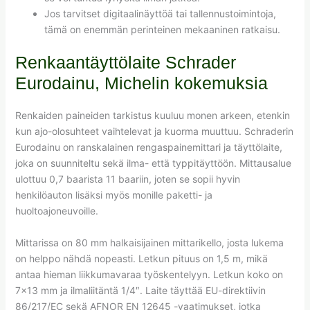
Jos tarvitset digitaalinäyttöä tai tallennustoimintoja,
tämä on enemmän perinteinen mekaaninen ratkaisu.
Renkaantäyttölaite Schrader
Eurodainu, Michelin kokemuksia
Renkaiden paineiden tarkistus kuuluu monen arkeen, etenkin
kun ajo-olosuhteet vaihtelevat ja kuorma muuttuu. Schraderin
Eurodainu on ranskalainen rengaspainemittari ja täyttölaite,
joka on suunniteltu sekä ilma- että typpitäyttöön. Mittausalue
ulottuu 0,7 baarista 11 baariin, joten se sopii hyvin
henkilöauton lisäksi myös monille paketti- ja
huoltoajoneuvoille.
Mittarissa on 80 mm halkaisijainen mittarikello, josta lukema
on helppo nähdä nopeasti. Letkun pituus on 1,5 m, mikä
antaa hieman liikkumavaraa työskentelyyn. Letkun koko on
7×13 mm ja ilmaliitäntä 1/4″. Laite täyttää EU-direktiivin
86/217/EC sekä AFNOR EN 12645 -vaatimukset, jotka