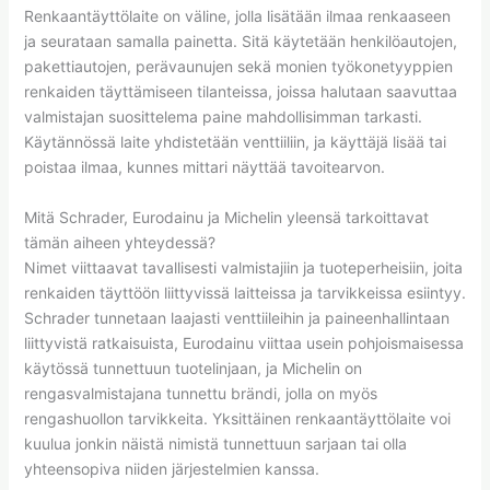
Renkaantäyttölaite on väline, jolla lisätään ilmaa renkaaseen
ja seurataan samalla painetta. Sitä käytetään henkilöautojen,
pakettiautojen, perävaunujen sekä monien työkonetyyppien
renkaiden täyttämiseen tilanteissa, joissa halutaan saavuttaa
valmistajan suosittelema paine mahdollisimman tarkasti.
Käytännössä laite yhdistetään venttiiliin, ja käyttäjä lisää tai
poistaa ilmaa, kunnes mittari näyttää tavoitearvon.
Mitä Schrader, Eurodainu ja Michelin yleensä tarkoittavat
tämän aiheen yhteydessä?
Nimet viittaavat tavallisesti valmistajiin ja tuoteperheisiin, joita
renkaiden täyttöön liittyvissä laitteissa ja tarvikkeissa esiintyy.
Schrader tunnetaan laajasti venttiileihin ja paineenhallintaan
liittyvistä ratkaisuista, Eurodainu viittaa usein pohjoismaisessa
käytössä tunnettuun tuotelinjaan, ja Michelin on
rengasvalmistajana tunnettu brändi, jolla on myös
rengashuollon tarvikkeita. Yksittäinen renkaantäyttölaite voi
kuulua jonkin näistä nimistä tunnettuun sarjaan tai olla
yhteensopiva niiden järjestelmien kanssa.