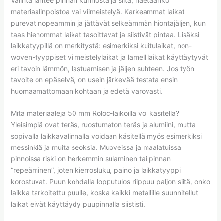
Valinta lähtee pinnan kunnosta ja siitä, haetaanko
materiaalinpoistoa vai viimeistelyä. Karkeammat laikat
purevat nopeammin ja jättävät selkeämmän hiontajäljen, kun
taas hienommat laikat tasoittavat ja siistivät pintaa. Lisäksi
laikkatyypillä on merkitystä: esimerkiksi kuitulaikat, non-
woven-tyyppiset viimeistelylaikat ja lamellilaikat käyttäytyvät
eri tavoin lämmön, lastuamisen ja jäljen suhteen. Jos työn
tavoite on epäselvä, on usein järkevää testata ensin
huomaamattomaan kohtaan ja edetä varovasti.
Mitä materiaaleja 50 mm Roloc-laikoilla voi käsitellä?
Yleisimpiä ovat teräs, ruostumaton teräs ja alumiini, mutta
sopivalla laikkavalinnalla voidaan käsitellä myös esimerkiksi
messinkiä ja muita seoksia. Muoveissa ja maalatuissa
pinnoissa riski on herkemmin sulaminen tai pinnan
“repeäminen”, joten kierrosluku, paino ja laikkatyyppi
korostuvat. Puun kohdalla lopputulos riippuu paljon siitä, onko
laikka tarkoitettu puulle, koska kaikki metallille suunnitellut
laikat eivät käyttäydy puupinnalla siististi.