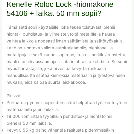
Kenelle Roloc Lock -hiomakone
54106 + laikat 50 mm sopii?
Tämä setti sopii käyttäjälle, joka tekee toistuvasti pieniä
hionta-, puhdistus- ja viimeistelytöitä metallille ja haluaa
vaihtaa laikkoja nopeasti ilman säätämistä ja säätötyökaluja.
Laite on luonteva valinta autokorjaamolle, pienkone- ja
metallipajalle sekä kunnossapitoon, kun esimerkiksi ruostetta,
maalia tai hitsaussaumoja siistitään ahtaista kohdista. Se sopii
myös harrastajalle, joka arvostaa kevyttä runkoa ja
mahdollisuutta säätää kierroksia materiaalin ja työstövaiheen
mukaan, eikä kaipaa suurta laikkakokoa.
Plussat
Portaaton pyörimisnopeuden säätö helpottaa työskentelyä eri
materiaaleilla ja eri laikoilla.
18 000 rpm riittää tyypillisiin puhdistus- ja hiontatöihin
pienellä 50 mm laikalla.
Kevyt 0,55 kg paino vähentää rasitusta pidemmissäkin