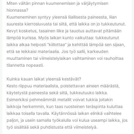
Miten vältän pinnan kuumenemisen ja värjäytymisen
hionnassa?
Kuumeneminen syntyy yleensä liiallisesta paineesta, liian
suuresta kierrosluvusta tai siitä, että laikka on jo tukkeutunut.
Kevyt kosketus, tasainen liike ja tauotus auttavat pitämään
lämpöä kurissa. Myös laikan kunto vaikuttaa: tukkeutunut
laikka alkaa helposti “kiillottaa” ja kehittää lämpöä sen sijaan,
että se leikkaisi materiaalia. Jos työ sallii, karkeuden
muuttaminen tai viimeistelylaikan vaihtaminen voi rauhoittaa
tilannetta nopeasti.
Kuinka kauan laikat yleensä kestävät?
Kesto riippuu materiaalista, poistettavan aineen määrästä,
käytetystä paineesta sekä siitä, tukkeutuuko laikka.
Esimerkiksi pehmeämmät metallit voivat tukkia joitakin
laikkoja herkemmin, kun taas ruosteinen teräspinta kuluttaa
laikkaa toisella tavalla. Käytännössä laikan elinikä vaihtelee
paljon, ja usein samalla työkalulla voi kulua useampi laikka, jos
työ sisältää sekä puhdistusta että viimeistelyä.