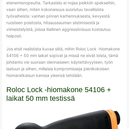
etenemisnopeutta. Tarkastelu ei nojaa pelkkiin spekseihin,
vaan siihen, miten kokonaisuus suoriutuu tavallisista
työvaiheista: vanhan pinnan karhennuksesta, kevyestä
ruosteen poistosta, hitsaussauman siistimisestä ja
viimeistelyistä, joissa liiallinen aggressiivisuus kostautuu
helposti.
Jos etsit realistista kuvaa siitä, mihin Roloc Lock -hiomakone
54106 + 50 mm laikat sopivat ja missä ne eivät loista, tämä
johdanto vie suoraan olennaiseen: käytettävyyteen, työn
laatuun ja siihen, millaisia kompromisseja pienikokoisen
hiomaratkaisun kanssa yleensä tehdään.
Roloc Lock -hiomakone 54106 +
laikat 50 mm testissä