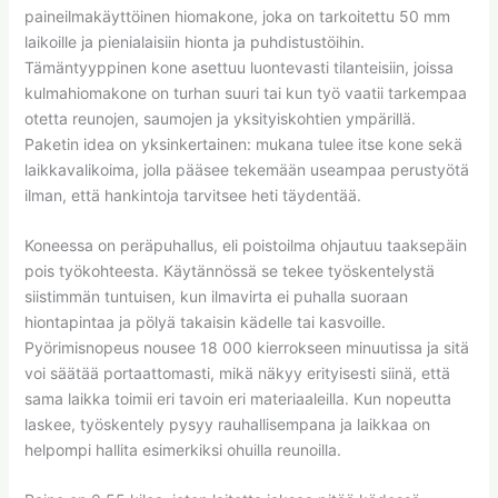
paineilmakäyttöinen hiomakone, joka on tarkoitettu 50 mm
laikoille ja pienialaisiin hionta ja puhdistustöihin.
Tämäntyyppinen kone asettuu luontevasti tilanteisiin, joissa
kulmahiomakone on turhan suuri tai kun työ vaatii tarkempaa
otetta reunojen, saumojen ja yksityiskohtien ympärillä.
Paketin idea on yksinkertainen: mukana tulee itse kone sekä
laikkavalikoima, jolla pääsee tekemään useampaa perustyötä
ilman, että hankintoja tarvitsee heti täydentää.
Koneessa on peräpuhallus, eli poistoilma ohjautuu taaksepäin
pois työkohteesta. Käytännössä se tekee työskentelystä
siistimmän tuntuisen, kun ilmavirta ei puhalla suoraan
hiontapintaa ja pölyä takaisin kädelle tai kasvoille.
Pyörimisnopeus nousee 18 000 kierrokseen minuutissa ja sitä
voi säätää portaattomasti, mikä näkyy erityisesti siinä, että
sama laikka toimii eri tavoin eri materiaaleilla. Kun nopeutta
laskee, työskentely pysyy rauhallisempana ja laikkaa on
helpompi hallita esimerkiksi ohuilla reunoilla.