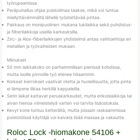
työrupeamissa.
Peräpuhallus ohjaa poistoilmaa taakse, mikä voi tuntua
miellyttävämmältä lähellä työstettävää pintaa.
Pakkaus on monipuolinen: mukana tukilaikka sekä puhdistus-
ja fiiberilaikkoja useilla karkeuksilla.
Zirc- ja Alox-fiiberilaikkojen yhdistelmä antaa vaihtoehtoja eri
metallien ja työvaiheiden mukaan.
Miinukset
50 mm laikkakoko on parhaimmillaan pienissä kohdissa,
mutta isoille pinnoille työ etenee hitaammin.
Korkeat kierrokset vaativat otetta ja huolellisuutta, jotta pinta
ei lämpene liikaa herkillä kappaleilla.
Setin laikat kattavat peruskarkeudet, mutta erikoislaikkoja tai
aivan hienoa viimeistelyä varten voi tarvita lisäostoksia.
Kevyt kone tuntuu ketterältä, mutta joissain raskaammissa
poistotöissä käyttäjä voi kaivata lisää massaa ja vakautta.
Roloc Lock -hiomakone 54106 +