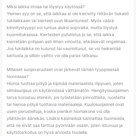
Miksi laikka irtoaa tai löystyy käytössä?
Yleinen syy on se, että laikkaa ei ole kierretty riittävän tiukasti
tukilaikkaan tai kierteet ovat likaantuneet. Myös väärä
kiinnitystyyppi voi tuntua aluksi sopivalta, mutta löystyä
kuormituksessa. Kierteiden puhdistus ja se, että laikka
kierretään pohjaan asti ilman vinoutta, ehkäisevät ongelmaa.
Jos tukilaikka on kulunut tai vaurioitunut, se voi heikentää
lukitusta ja silloin vaihto voi olla paras ratkaisu.
Millaiset suojavarusteet ovat järkevät tämän tyyppisessä
hionnassa?
Hionta tuottaa pölyä ja kipinää materiaalista riippuen, joten
silmäsuojaus on käytännössä välttämätön. Hengityssuojaimen
tarve korostuu etenkin, jos työstetään pinnoitteita, ruostetta
tai hienoa pölyä tuottavia materiaaleja. Kuulosuojaimet ovat
usein perusteltuja, koska pienikin hiomakone voi olla
yllättävän äänekäs. Lisäksi käsineissä kannattaa huomioida,
että ne eivät saa tarttua pyörivään osaan, joten istuvuus ja
käyttötarkoitus on hyvä arvioida huolella.