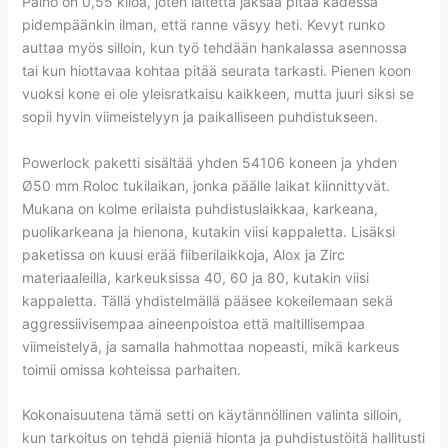
Paino on 0,55 kiloa, joten laitetta jaksaa pitää kädessä
pidempäänkin ilman, että ranne väsyy heti. Kevyt runko
auttaa myös silloin, kun työ tehdään hankalassa asennossa
tai kun hiottavaa kohtaa pitää seurata tarkasti. Pienen koon
vuoksi kone ei ole yleisratkaisu kaikkeen, mutta juuri siksi se
sopii hyvin viimeistelyyn ja paikalliseen puhdistukseen.
Powerlock paketti sisältää yhden 54106 koneen ja yhden
Ø50 mm Roloc tukilaikan, jonka päälle laikat kiinnittyvät.
Mukana on kolme erilaista puhdistuslaikkaa, karkeana,
puolikarkeana ja hienona, kutakin viisi kappaletta. Lisäksi
paketissa on kuusi erää fiiberilaikkoja, Alox ja Zirc
materiaaleilla, karkeuksissa 40, 60 ja 80, kutakin viisi
kappaletta. Tällä yhdistelmällä pääsee kokeilemaan sekä
aggressiivisempaa aineenpoistoa että maltillisempaa
viimeistelyä, ja samalla hahmottaa nopeasti, mikä karkeus
toimii omissa kohteissa parhaiten.
Kokonaisuutena tämä setti on käytännöllinen valinta silloin,
kun tarkoitus on tehdä pieniä hionta ja puhdistustöitä hallitusti