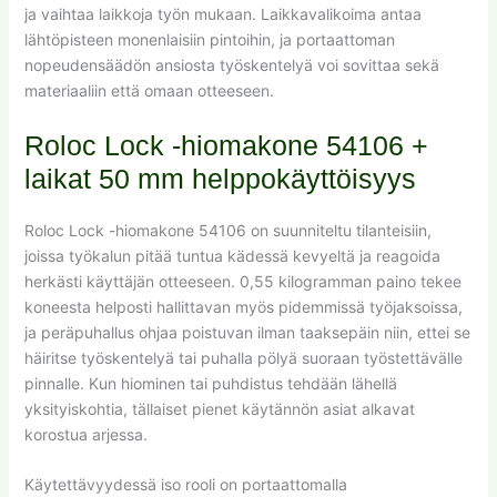
ja vaihtaa laikkoja työn mukaan. Laikkavalikoima antaa
lähtöpisteen monenlaisiin pintoihin, ja portaattoman
nopeudensäädön ansiosta työskentelyä voi sovittaa sekä
materiaaliin että omaan otteeseen.
Roloc Lock -hiomakone 54106 +
laikat 50 mm helppokäyttöisyys
Roloc Lock -hiomakone 54106 on suunniteltu tilanteisiin,
joissa työkalun pitää tuntua kädessä kevyeltä ja reagoida
herkästi käyttäjän otteeseen. 0,55 kilogramman paino tekee
koneesta helposti hallittavan myös pidemmissä työjaksoissa,
ja peräpuhallus ohjaa poistuvan ilman taaksepäin niin, ettei se
häiritse työskentelyä tai puhalla pölyä suoraan työstettävälle
pinnalle. Kun hiominen tai puhdistus tehdään lähellä
yksityiskohtia, tällaiset pienet käytännön asiat alkavat
korostua arjessa.
Käytettävyydessä iso rooli on portaattomalla