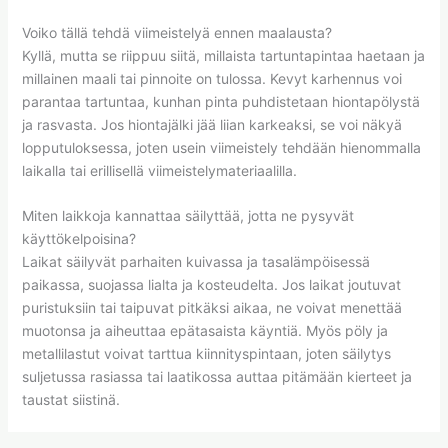
Voiko tällä tehdä viimeistelyä ennen maalausta?
Kyllä, mutta se riippuu siitä, millaista tartuntapintaa haetaan ja
millainen maali tai pinnoite on tulossa. Kevyt karhennus voi
parantaa tartuntaa, kunhan pinta puhdistetaan hiontapölystä
ja rasvasta. Jos hiontajälki jää liian karkeaksi, se voi näkyä
lopputuloksessa, joten usein viimeistely tehdään hienommalla
laikalla tai erillisellä viimeistelymateriaalilla.
Miten laikkoja kannattaa säilyttää, jotta ne pysyvät
käyttökelpoisina?
Laikat säilyvät parhaiten kuivassa ja tasalämpöisessä
paikassa, suojassa lialta ja kosteudelta. Jos laikat joutuvat
puristuksiin tai taipuvat pitkäksi aikaa, ne voivat menettää
muotonsa ja aiheuttaa epätasaista käyntiä. Myös pöly ja
metallilastut voivat tarttua kiinnityspintaan, joten säilytys
suljetussa rasiassa tai laatikossa auttaa pitämään kierteet ja
taustat siistinä.