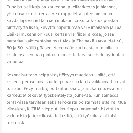
Puhdistuslaikkoja on karkeana, puolikarkeana ja hienona,
yhteensä kolme kertaa viisi kappaletta, joten pinnan voi
käydä läpi vaiheittain sen mukaan, onko tarkoitus poistaa
pinttynyttä likaa, kevyttä hapettumaa vai viimeistellä jälkeä.
Lisäksi mukana on kuusi kertaa viisi fiiberilaikkaa, joissa
materiaalivaihtoehtoina ovat Alox ja Zirc sekä karkeudet 40,
60 ja 80. Näillä pääsee etenemään karkeasta muotoilusta
kohti tasaisempaa pintaa ilman, että tarvitsee heti täydentää
varastoa.
Kokonaisuutena helppokäyttöisyys muodostuu siitä, että
koneen perusominaisuudet ja paketin laikkavalikoima tukevat
toisiaan. Kevyt runko, portaaton säätö ja mukana tulevat eri
karkeudet tekevät työskentelystä jouhevaa, kun samassa
tehtävässä tarvitaan sekä tehokasta poistamista että hallittua
viimeistelyä. Tällöin lopputulos riippuu enemmän käyttäjän
valinnoista ja tekniikasta kuin siitä, että työkalu rajoittaisi
tekemistä.