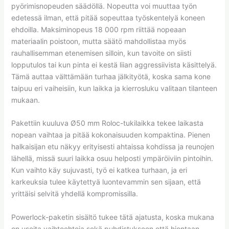
pyörimisnopeuden säädöllä. Nopeutta voi muuttaa työn
edetessä ilman, että pitää sopeuttaa työskentelyä koneen
ehdoilla. Maksiminopeus 18 000 rpm riittää nopeaan
materiaalin poistoon, mutta säätö mahdollistaa myös
rauhallisemman etenemisen silloin, kun tavoite on siisti
lopputulos tai kun pinta ei kestä liian aggressiivista käsittelyä.
Tämä auttaa välttämään turhaa jälkityötä, koska sama kone
taipuu eri vaiheisiin, kun laikka ja kierrosluku valitaan tilanteen
mukaan.
Pakettiin kuuluva Ø50 mm Roloc-tukilaikka tekee laikasta
nopean vaihtaa ja pitää kokonaisuuden kompaktina. Pienen
halkaisijan etu näkyy erityisesti ahtaissa kohdissa ja reunojen
lähellä, missä suuri laikka osuu helposti ympäröiviin pintoihin.
Kun vaihto käy sujuvasti, työ ei katkea turhaan, ja eri
karkeuksia tulee käytettyä luontevammin sen sijaan, että
yrittäisi selvitä yhdellä kompromissilla.
Powerlock-paketin sisältö tukee tätä ajatusta, koska mukana
on useita vaihtoehtoja sekä puhdistukseen että hiontaan.