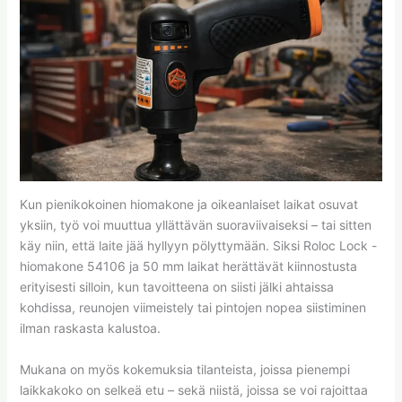
Kun pienikokoinen hiomakone ja oikeanlaiset laikat osuvat
yksiin, työ voi muuttua yllättävän suoraviivaiseksi – tai sitten
käy niin, että laite jää hyllyyn pölyttymään. Siksi Roloc Lock -
hiomakone 54106 ja 50 mm laikat herättävät kiinnostusta
erityisesti silloin, kun tavoitteena on siisti jälki ahtaissa
kohdissa, reunojen viimeistely tai pintojen nopea siistiminen
ilman raskasta kalustoa.
Mukana on myös kokemuksia tilanteista, joissa pienempi
laikkakoko on selkeä etu – sekä niistä, joissa se voi rajoittaa