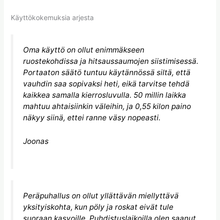
Käyttökokemuksia arjesta
Oma käyttö on ollut enimmäkseen
ruostekohdissa ja hitsaussaumojen siistimisessä.
Portaaton säätö tuntuu käytännössä siltä, että
vauhdin saa sopivaksi heti, eikä tarvitse tehdä
kaikkea samalla kierrosluvulla. 50 millin laikka
mahtuu ahtaisiinkin väleihin, ja 0,55 kilon paino
näkyy siinä, ettei ranne väsy nopeasti.
Joonas
Peräpuhallus on ollut yllättävän miellyttävä
yksityiskohta, kun pöly ja roskat eivät tule
suoraan kasvoille. Puhdistuslaikoilla olen saanut