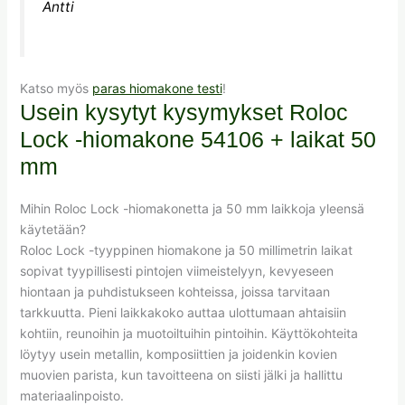
Antti
Katso myös
paras hiomakone testi
!
Usein kysytyt kysymykset Roloc
Lock -hiomakone 54106 + laikat 50
mm
Mihin Roloc Lock -hiomakonetta ja 50 mm laikkojа yleensä
käytetään?
Roloc Lock -tyyppinen hiomakone ja 50 millimetrin laikat
sopivat tyypillisesti pintojen viimeistelyyn, kevyeseen
hiontaan ja puhdistukseen kohteissa, joissa tarvitaan
tarkkuutta. Pieni laikkakoko auttaa ulottumaan ahtaisiin
kohtiin, reunoihin ja muotoiltuihin pintoihin. Käyttökohteita
löytyy usein metallin, komposiittien ja joidenkin kovien
muovien parista, kun tavoitteena on siisti jälki ja hallittu
materiaalinpoisto.