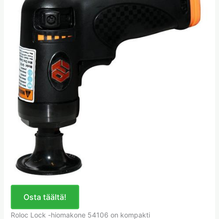
Osta täältä!
Roloc Lock -hiomakone 54106 on kompakti