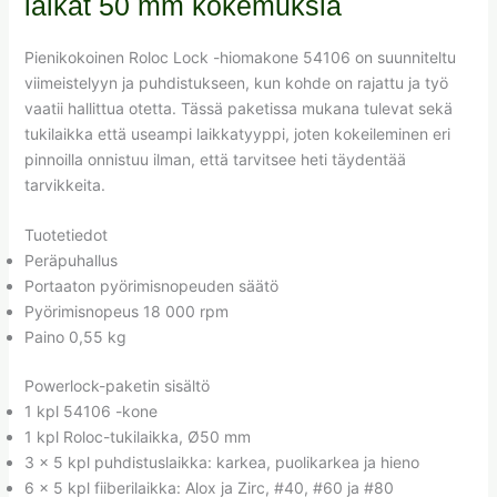
laikat 50 mm kokemuksia
Pienikokoinen Roloc Lock -hiomakone 54106 on suunniteltu
viimeistelyyn ja puhdistukseen, kun kohde on rajattu ja työ
vaatii hallittua otetta. Tässä paketissa mukana tulevat sekä
tukilaikka että useampi laikkatyyppi, joten kokeileminen eri
pinnoilla onnistuu ilman, että tarvitsee heti täydentää
tarvikkeita.
Tuotetiedot
Peräpuhallus
Portaaton pyörimisnopeuden säätö
Pyörimisnopeus 18 000 rpm
Paino 0,55 kg
Powerlock-paketin sisältö
1 kpl 54106 -kone
1 kpl Roloc-tukilaikka, Ø50 mm
3 x 5 kpl puhdistuslaikka: karkea, puolikarkea ja hieno
6 x 5 kpl fiiberilaikka: Alox ja Zirc, #40, #60 ja #80