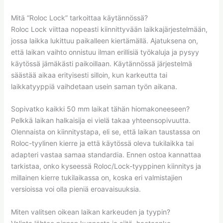
Mitä “Roloc Lock” tarkoittaa käytännössä?
Roloc Lock viittaa nopeasti kiinnittyvään laikkajärjestelmään,
jossa laikka lukittuu paikalleen kiertämällä. Ajatuksena on,
että laikan vaihto onnistuu ilman erillisiä työkaluja ja pysyy
käytössä jämäkästi paikoillaan. Käytännössä järjestelmä
säästää aikaa erityisesti silloin, kun karkeutta tai
laikkatyyppiä vaihdetaan usein saman työn aikana.
Sopivatko kaikki 50 mm laikat tähän hiomakoneeseen?
Pelkkä laikan halkaisija ei vielä takaa yhteensopivuutta.
Olennaista on kiinnitystapa, eli se, että laikan taustassa on
Roloc-tyylinen kierre ja että käytössä oleva tukilaikka tai
adapteri vastaa samaa standardia. Ennen ostoa kannattaa
tarkistaa, onko kyseessä Roloc/Lock-tyyppinen kiinnitys ja
millainen kierre tukilaikassa on, koska eri valmistajien
versioissa voi olla pieniä eroavaisuuksia.
Miten valitsen oikean laikan karkeuden ja tyypin?