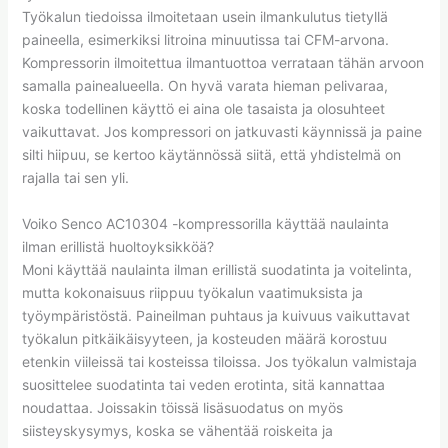
Työkalun tiedoissa ilmoitetaan usein ilmankulutus tietyllä
paineella, esimerkiksi litroina minuutissa tai CFM-arvona.
Kompressorin ilmoitettua ilmantuottoa verrataan tähän arvoon
samalla painealueella. On hyvä varata hieman pelivaraa,
koska todellinen käyttö ei aina ole tasaista ja olosuhteet
vaikuttavat. Jos kompressori on jatkuvasti käynnissä ja paine
silti hiipuu, se kertoo käytännössä siitä, että yhdistelmä on
rajalla tai sen yli.
Voiko Senco AC10304 -kompressorilla käyttää naulainta
ilman erillistä huoltoyksikköä?
Moni käyttää naulainta ilman erillistä suodatinta ja voitelinta,
mutta kokonaisuus riippuu työkalun vaatimuksista ja
työympäristöstä. Paineilman puhtaus ja kuivuus vaikuttavat
työkalun pitkäikäisyyteen, ja kosteuden määrä korostuu
etenkin viileissä tai kosteissa tiloissa. Jos työkalun valmistaja
suosittelee suodatinta tai veden erotinta, sitä kannattaa
noudattaa. Joissakin töissä lisäsuodatus on myös
siisteyskysymys, koska se vähentää roiskeita ja