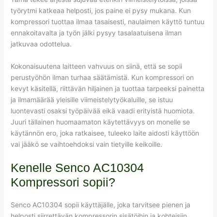
työrytmi katkeaa helposti, jos paine ei pysy mukana. Kun
kompressori tuottaa ilmaa tasaisesti, naulaimen käyttö tuntuu
ennakoitavalta ja työn jälki pysyy tasalaatuisena ilman
jatkuvaa odottelua.
Kokonaisuutena laitteen vahvuus on siinä, että se sopii
perustyöhön ilman turhaa säätämistä. Kun kompressori on
kevyt käsitellä, riittävän hiljainen ja tuottaa tarpeeksi painetta
ja ilmamäärää yleisille viimeistelytyökaluille, se istuu
luontevasti osaksi työpäivää eikä vaadi erityistä huomiota.
Juuri tällainen huomaamaton käytettävyys on monelle se
käytännön ero, joka ratkaisee, tuleeko laite aidosti käyttöön
vai jääkö se vaihtoehdoksi vain tietyille keikoille.
Kenelle Senco AC10304
Kompressori sopii?
Senco AC10304 sopii käyttäjälle, joka tarvitsee pienen ja
helposti siirrettävän kompressorin sisätöihin ja kohteisiin,