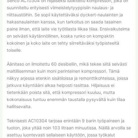
Senco AC10304 on hiljaiseksi luokiteltu kompressori, joka on
suunniteltu erityisesti viimeistelytyyppisiin naulaus- ja
niittaustöihin. Se sopii käytettäväksi dyckert-naulainten ja
hakasnaulainten kanssa, kun tarkoitus on saada tasainen
paine ilman, että laite vie työtilasta liikaa tilaa. Ensivaikutelma
on selvästi käytännöllinen, koska runko on kompaktin
kokoinen ja koko laite on tehty siirreltäväksi työpisteeltä
toiselle.
Äänitaso on ilmoitettu 60 desibeliin, mikä tekee siitä selvästi
maltillisemman kuin moni perinteinen kompressori. Tämä
näkyy arjessa etenkin sisätiloissa ja remonttikohteissa, joissa
jatkuva käyntiääni alkaa helposti rasittaa. Hiljaisuus ei
tietenkään poista sitä, että kompressori kuuluu, mutta
kokonaisuus tuntuu enemmän taustalla pysyvältä kuin tilaa
hallitsevalta.
Teknisesti AC10304 tarjoaa enintään 9 barin työpaineen ja
tuoton, joka yltää noin 103 litraan minuutissa. Näillä arvoilla se
asettuu luontevasti sellaiseen käyttöön, jossa työkalut