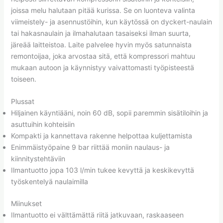
joissa melu halutaan pitää kurissa. Se on luonteva valinta
viimeistely- ja asennustöihin, kun käytössä on dyckert-naulain
tai hakasnaulain ja ilmahalutaan tasaiseksi ilman suurta,
järeää laitteistoa. Laite palvelee hyvin myös satunnaista
remontoijaa, joka arvostaa sitä, että kompressori mahtuu
mukaan autoon ja käynnistyy vaivattomasti työpisteestä
toiseen.
Plussat
Hiljainen käyntiääni, noin 60 dB, sopii paremmin sisätiloihin ja
asuttuihin kohteisiin
Kompakti ja kannettava rakenne helpottaa kuljettamista
Enimmäistyöpaine 9 bar riittää moniin naulaus- ja
kiinnitystehtäviin
Ilmantuotto jopa 103 l/min tukee kevyttä ja keskikevyttä
työskentelyä naulaimilla
Miinukset
Ilmantuotto ei välttämättä riitä jatkuvaan, raskaaseen