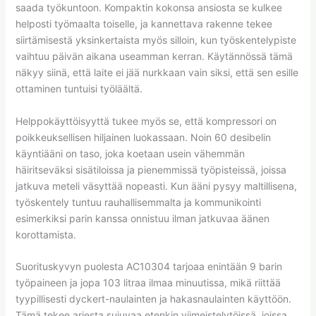
saada työkuntoon. Kompaktin kokonsa ansiosta se kulkee
helposti työmaalta toiselle, ja kannettava rakenne tekee
siirtämisestä yksinkertaista myös silloin, kun työskentelypiste
vaihtuu päivän aikana useamman kerran. Käytännössä tämä
näkyy siinä, että laite ei jää nurkkaan vain siksi, että sen esille
ottaminen tuntuisi työläältä.
Helppokäyttöisyyttä tukee myös se, että kompressori on
poikkeuksellisen hiljainen luokassaan. Noin 60 desibelin
käyntiääni on taso, joka koetaan usein vähemmän
häiritseväksi sisätiloissa ja pienemmissä työpisteissä, joissa
jatkuva meteli väsyttää nopeasti. Kun ääni pysyy maltillisena,
työskentely tuntuu rauhallisemmalta ja kommunikointi
esimerkiksi parin kanssa onnistuu ilman jatkuvaa äänen
korottamista.
Suorituskyvyn puolesta AC10304 tarjoaa enintään 9 barin
työpaineen ja jopa 103 litraa ilmaa minuutissa, mikä riittää
tyypillisesti dyckert-naulainten ja hakasnaulainten käyttöön.
Tämä tekee arjesta sujuvaa etenkin viimeistelytöissä, joissa