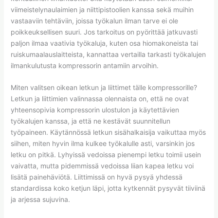
viimeistelynaulaimien ja niittipistoolien kanssa sekä muihin
vastaaviin tehtäviin, joissa työkalun ilman tarve ei ole
poikkeuksellisen suuri. Jos tarkoitus on pyörittää jatkuvasti
paljon ilmaa vaativia työkaluja, kuten osa hiomakoneista tai
ruiskumaalauslaitteista, kannattaa vertailla tarkasti työkalujen
ilmankulutusta kompressorin antamiin arvoihin.
Miten valitsen oikean letkun ja liittimet tälle kompressorille?
Letkun ja liittimien valinnassa olennaista on, että ne ovat
yhteensopivia kompressorin ulostulon ja käytettävien
työkalujen kanssa, ja että ne kestävät suunnitellun
työpaineen. Käytännössä letkun sisähalkaisija vaikuttaa myös
siihen, miten hyvin ilma kulkee työkalulle asti, varsinkin jos
letku on pitkä. Lyhyissä vedoissa pienempi letku toimii usein
vaivatta, mutta pidemmissä vedoissa liian kapea letku voi
lisätä painehäviötä. Liittimissä on hyvä pysyä yhdessä
standardissa koko ketjun läpi, jotta kytkennät pysyvät tiiviinä
ja arjessa sujuvina.