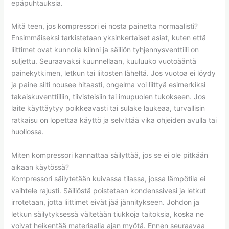
epäpuhtauksia.
Mitä teen, jos kompressori ei nosta painetta normaalisti?
Ensimmäiseksi tarkistetaan yksinkertaiset asiat, kuten että
liittimet ovat kunnolla kiinni ja säiliön tyhjennysventtiili on
suljettu. Seuraavaksi kuunnellaan, kuuluuko vuotoääntä
painekytkimen, letkun tai liitosten läheltä. Jos vuotoa ei löydy
ja paine silti nousee hitaasti, ongelma voi liittyä esimerkiksi
takaiskuventtiiliin, tiivisteisiin tai imupuolen tukokseen. Jos
laite käyttäytyy poikkeavasti tai sulake laukeaa, turvallisin
ratkaisu on lopettaa käyttö ja selvittää vika ohjeiden avulla tai
huollossa.
Miten kompressori kannattaa säilyttää, jos se ei ole pitkään
aikaan käytössä?
Kompressori säilytetään kuivassa tilassa, jossa lämpötila ei
vaihtele rajusti. Säiliöstä poistetaan kondenssivesi ja letkut
irrotetaan, jotta liittimet eivät jää jännitykseen. Johdon ja
letkun säilytyksessä vältetään tiukkoja taitoksia, koska ne
voivat heikentää materiaalia ajan myötä. Ennen seuraavaa