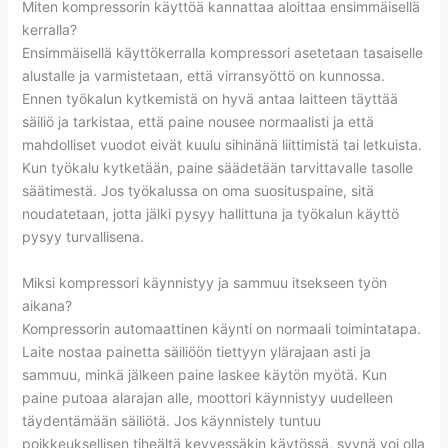
Miten kompressorin käyttöä kannattaa aloittaa ensimmäisellä
kerralla?
Ensimmäisellä käyttökerralla kompressori asetetaan tasaiselle
alustalle ja varmistetaan, että virransyöttö on kunnossa.
Ennen työkalun kytkemistä on hyvä antaa laitteen täyttää
säiliö ja tarkistaa, että paine nousee normaalisti ja että
mahdolliset vuodot eivät kuulu sihinänä liittimistä tai letkuista.
Kun työkalu kytketään, paine säädetään tarvittavalle tasolle
säätimestä. Jos työkalussa on oma suosituspaine, sitä
noudatetaan, jotta jälki pysyy hallittuna ja työkalun käyttö
pysyy turvallisena.
Miksi kompressori käynnistyy ja sammuu itsekseen työn
aikana?
Kompressorin automaattinen käynti on normaali toimintatapa.
Laite nostaa painetta säiliöön tiettyyn ylärajaan asti ja
sammuu, minkä jälkeen paine laskee käytön myötä. Kun
paine putoaa alarajan alle, moottori käynnistyy uudelleen
täydentämään säiliötä. Jos käynnistely tuntuu
poikkeuksellisen tiheältä kevyessäkin käytössä, syynä voi olla