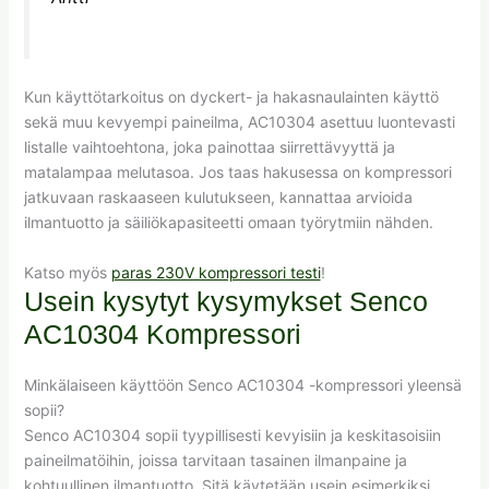
Kun käyttötarkoitus on dyckert- ja hakasnaulainten käyttö
sekä muu kevyempi paineilma, AC10304 asettuu luontevasti
listalle vaihtoehtona, joka painottaa siirrettävyyttä ja
matalampaa melutasoa. Jos taas hakusessa on kompressori
jatkuvaan raskaaseen kulutukseen, kannattaa arvioida
ilmantuotto ja säiliökapasiteetti omaan työrytmiin nähden.
Katso myös
paras 230V kompressori testi
!
Usein kysytyt kysymykset Senco
AC10304 Kompressori
Minkälaiseen käyttöön Senco AC10304 -kompressori yleensä
sopii?
Senco AC10304 sopii tyypillisesti kevyisiin ja keskitasoisiin
paineilmatöihin, joissa tarvitaan tasainen ilmanpaine ja
kohtuullinen ilmantuotto. Sitä käytetään usein esimerkiksi