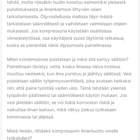
tehdä, mutta niissäkin huolto koostuu esimerkiksi yleisestä
puhdistuksesta ja ilmankiertoon liittyvien osien
tarkistamisesta. Öljyvoidellussa mallissa öljyn määrä
tarkistetaan säännöllisesti ja vaihdetaan valmistajan ohjeen
mukaisesti. Jos kompressoria käytetään sisätiloissa
viimeistelytöissä, osa käyttäjistä suosii öljytöntä ratkaisua,
koska se pienentää riskiä öljysumusta paineilmassa.
Miten kondenssivesi poistetaan ja miksi sitä kertyy säiliöön?
Paineilmaan tiivistyy vettä, koska ilmassa oleva kosteus
muuttuu nesteeksi, kun ilma puristuu ja jäähtyy säiliössä. Vesi
poistetaan säiliön tyhjennysventtiilistä, joka avataan hetkeksi
niin, että paine työntää veden ulos. Tämä tehdään yleensä
työpäivän päätteeksi tai säännöllisesti käytön mukaan. Jos
vesi jätetään säiliöön, se voi lisätä korroosion riskiä ja
vaikuttaa ilman laatuun, mikä näkyy joskus työkalujen
toiminnassa tai jäljessä.
Mistä tiedän, riittääkö kompressorin ilmantuotto omalle
työkalulleni?