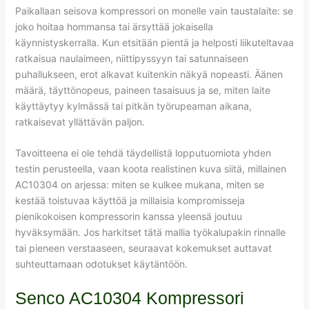
Paikallaan seisova kompressori on monelle vain taustalaite: se
joko hoitaa hommansa tai ärsyttää jokaisella
käynnistyskerralla. Kun etsitään pientä ja helposti liikuteltavaa
ratkaisua naulaimeen, niittipyssyyn tai satunnaiseen
puhallukseen, erot alkavat kuitenkin näkyä nopeasti. Äänen
määrä, täyttönopeus, paineen tasaisuus ja se, miten laite
käyttäytyy kylmässä tai pitkän työrupeaman aikana,
ratkaisevat yllättävän paljon.
Tavoitteena ei ole tehdä täydellistä lopputuomiota yhden
testin perusteella, vaan koota realistinen kuva siitä, millainen
AC10304 on arjessa: miten se kulkee mukana, miten se
kestää toistuvaa käyttöä ja millaisia kompromisseja
pienikokoisen kompressorin kanssa yleensä joutuu
hyväksymään. Jos harkitset tätä mallia työkalupakin rinnalle
tai pieneen verstaaseen, seuraavat kokemukset auttavat
suhteuttamaan odotukset käytäntöön.
Senco AC10304 Kompressori