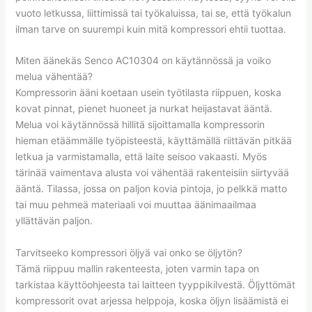
vuoto letkussa, liittimissä tai työkaluissa, tai se, että työkalun
ilman tarve on suurempi kuin mitä kompressori ehtii tuottaa.
Miten äänekäs Senco AC10304 on käytännössä ja voiko
melua vähentää?
Kompressorin ääni koetaan usein työtilasta riippuen, koska
kovat pinnat, pienet huoneet ja nurkat heijastavat ääntä.
Melua voi käytännössä hillitä sijoittamalla kompressorin
hieman etäämmälle työpisteestä, käyttämällä riittävän pitkää
letkua ja varmistamalla, että laite seisoo vakaasti. Myös
tärinää vaimentava alusta voi vähentää rakenteisiin siirtyvää
ääntä. Tilassa, jossa on paljon kovia pintoja, jo pelkkä matto
tai muu pehmeä materiaali voi muuttaa äänimaailmaa
yllättävän paljon.
Tarvitseeko kompressori öljyä vai onko se öljytön?
Tämä riippuu mallin rakenteesta, joten varmin tapa on
tarkistaa käyttöohjeesta tai laitteen tyyppikilvestä. Öljyttömät
kompressorit ovat arjessa helppoja, koska öljyn lisäämistä ei