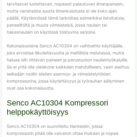
tarvitsevat luotettavan, nopeasti palautuvan ilmanpaineen,
mutta varsinaista suurta ilmankulutusta ei ole koko ajan
päällä. Käytännössä tämä tarkoittaa esimerkiksi listoituksia,
paneelitöitä ja muuta viimeistelyä, jossa naulain tai
hakasnaulain on käytössä toistuvina sarjoina.
Kokonaisuutena Senco AC10304 on vaihtoehto käyttäjälle,
joka arvostaa liikuteltavuutta ja maltillista melutasoa, mutta
haluaa silti riittävän paineen ja perustuoton naulaintyökaluille.
Se ei yritä olla yleiskone kaikkeen mahdolliseen, vaan asettuu
selkeään rooliin siistien asennus- ja viimeistelytöiden
kompressorina, jossa käytettävyys ja työrauhan säilyminen
ovat osa kokonaisuutta.
Senco AC10304 Kompressori
helppokäyttöisyys
Senco AC10304 on suunniteltu tilanteisiin, joissa
kompressorin pitää olla vaivaton ottaa mukaan ja nopea