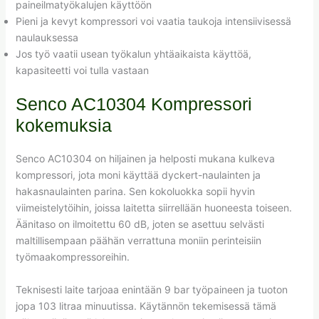
paineilmatyökalujen käyttöön
Pieni ja kevyt kompressori voi vaatia taukoja intensiivisessä
naulauksessa
Jos työ vaatii usean työkalun yhtäaikaista käyttöä,
kapasiteetti voi tulla vastaan
Senco AC10304 Kompressori
kokemuksia
Senco AC10304 on hiljainen ja helposti mukana kulkeva
kompressori, jota moni käyttää dyckert-naulainten ja
hakasnaulainten parina. Sen kokoluokka sopii hyvin
viimeistelytöihin, joissa laitetta siirrellään huoneesta toiseen.
Äänitaso on ilmoitettu 60 dB, joten se asettuu selvästi
maltillisempaan päähän verrattuna moniin perinteisiin
työmaakompressoreihin.
Teknisesti laite tarjoaa enintään 9 bar työpaineen ja tuoton
jopa 103 litraa minuutissa. Käytännön tekemisessä tämä