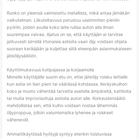
Runko on yleensä valmistettu metallista, mikä antaa jämäkän
vaikutelman. Liikuteltavuus perustuu useimmiten pieniin
pyöriin, joiden avulla koko laite rullaa auton alla ilman
suurempaa vaivaa. Ajatus on se, että käyttäjän ei tarvitse
jatkuvasti siirrellä irtonaisia astioita vaan öljy voidaan ohjata
suoraan kerääjään ja kuljettaa siitä eteenpäin asianmukaiseen
jäteöljysäiliöön.
Käyttömukavuus kotipajassa ja korjaamolla
Monelle käyttäjälle suurin etu on, ettei jäteöljy roisku lattialle
kun astia on liian pieni tai väärässä kohdassa. Keräyskulhon
koko ja muoto vähentää tarvetta asetella ämpäreitä, kattiloita
tai muita improvisoituja astioita auton alle. Korkeudensäätö
mahdollistaa sen, että kulho voidaan nostaa lähemmäs
öljyproppua, jolloin valumismatka lyhenee ja roiskeet
vähenevät.
Ammattikäytössä hyötyjä syntyy etenkin toistuvissa