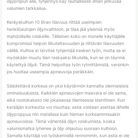
öljypropun alle, tyhjennys käy rauhallisesti ilman jatkuvaa
valumien tarkkailua.
Keräyskulhon 10 litran tilavuus riittää useimpien
henkilöautojen öljynvaihtoon, ja tilaa jää yleensä myös
mahdollisille roiskeille. Tällainen koko on monelle käyttäjälle
kompromissi helpon liikuteltavuuden ja riittävän tilavuuden
välillä. Kulhoa ei tarvitse tyhjentää kesken työn, mutta se ei
myöskään muutu liian raskaaksi liikutella, kun se on täynnä
käytettyä öljyä. Tämä helpottaa työn rytmittämistä, varsinkin
jos huoltaa useampia ajoneuvoja peräkkäin.
Säädettävä korkeus on yksi käytännön kannalta olennaisista
ominaisuuksista. Kaikkien ajoneuvojen maavara ei ole sama,
eikä nostokalusto ole jokaisessa tilanteessa identtinen. Kun
kerääjän korkeutta voi muuttaa, astia voidaan asettaa lähelle
öljyproppua niin matalissa kuin hieman korkeammissakin
ajoneuvoissa. Tämä vähentää öljyn roiskumista, koska
valumismatka lyhenee ja öljy ohjautuu suoraan kulhoon.
Samalla käyttäjä voi työskennellä rennommin, kun astia ei ole