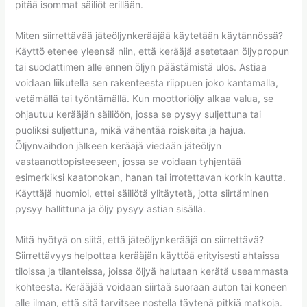
pitää isommat säiliöt erillään.
Miten siirrettävää jäteöljynkerääjää käytetään käytännössä?
Käyttö etenee yleensä niin, että kerääjä asetetaan öljypropun
tai suodattimen alle ennen öljyn päästämistä ulos. Astiaa
voidaan liikutella sen rakenteesta riippuen joko kantamalla,
vetämällä tai työntämällä. Kun moottoriöljy alkaa valua, se
ohjautuu kerääjän säiliöön, jossa se pysyy suljettuna tai
puoliksi suljettuna, mikä vähentää roiskeita ja hajua.
Öljynvaihdon jälkeen kerääjä viedään jäteöljyn
vastaanottopisteeseen, jossa se voidaan tyhjentää
esimerkiksi kaatonokan, hanan tai irrotettavan korkin kautta.
Käyttäjä huomioi, ettei säiliötä ylitäytetä, jotta siirtäminen
pysyy hallittuna ja öljy pysyy astian sisällä.
Mitä hyötyä on siitä, että jäteöljynkerääjä on siirrettävä?
Siirrettävyys helpottaa kerääjän käyttöä erityisesti ahtaissa
tiloissa ja tilanteissa, joissa öljyä halutaan kerätä useammasta
kohteesta. Kerääjää voidaan siirtää suoraan auton tai koneen
alle ilman, että sitä tarvitsee nostella täytenä pitkiä matkoja.