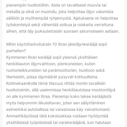
pienempiin huoltotöihin. Astia on tavallisesti muovia tai
metallia ja siinä on muotoilu, joka helpottaa öljyn valumista
säiliöön ja myöhempää tyhjennystä. Ajatuksena on helpottaa
työskentelyä sekä vähentää sotkua ja roiskeita verrattuna
siihen, että öljy juoksutettaisiin suoraan satunnaiseen astiaan.
Mihin käyttötarkoituksiin 10 litran jäteöljynkerääjä sopii
parhaiten?
Kymmenen litran kerääjä sopii yleensä yksittäisen
henkilöauton öljynvaihtoon, pienkoneiden, kuten
ruohonleikkureiden tai perämoottorien, huoltoon sekä
tilanteisiin, joissa öljymäärät pysyvät kohtuullisina.
Kotimekaanikolle tämä tilavuus riittää moniin tavallisiin
huoltotoimiin, sillä useimmissa henkilöautoissa moottoriöljyä
on alle kymmenen litraa. Pienempi koko tekee kerääjästä
myös helpommin liikuteltavan, joten sen säilyttäminen
esimerkiksi autotallissa tai varastossa käy vaivattomasti.
Ammattikäytössä tätä kokoluokkaa voidaan hyödyntää
yksittäisissä työpisteissä tai varakerääjänä, kun halutaan