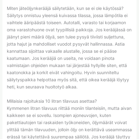
Miten jäteöljynkerääjä säilytetään, kun se ei ole käytössä?
Säilytys onnistuu yleensä kuivassa tilassa, jossa lämpötila ei
vaihtele ääripäästä toiseen. Autotalli, varasto tai korjaamon
oma varastohuone ovat tyypillisiä paikkoja. Jos kerääjässä on
jäänyt pieni määrä öljyä, sen tulee pysyä tiiviisti suljettuna,
jotta hajut ja mahdolliset vuodot pysyvät hallinnassa. Astia
kannattaa sijoittaa vakaalle alustalle, jossa se ei pääse
kaatumaan. Jos kerääjiä on useita, ne voidaan pinota
valmistajan ohjeiden mukaan tai järjestää hyllyille siten, että
kaatonokka ja korkit eivät vahingoitu. Hyvin suunniteltu
säilytyspaikka helpottaa myös sitä, että oikea kerääjä löytyy
heti, kun seuraava huoltotyö alkaa.
Millaisia rajoituksia 10 litran tilavuus asettaa?
Kymmenen litran tilavuus riittää moniin tilanteisiin, mutta aivan
kaikkeen se ei sovellu. Isompien ajoneuvojen, kuten
pakettiautojen tai raskaiden työkoneiden, öljymäärät voivat
ylittää tämän tilavuuden, jolloin öljy on kerättävä useammassa
erässä tai käytettävä suurempaa säiliötä. Jos kerääjä täyttyy