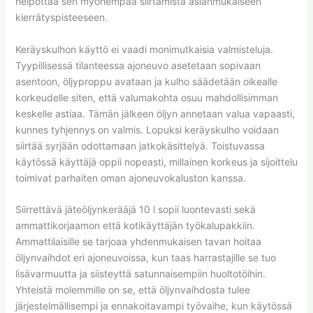
helpottaa sen myöhempää siirtämistä asianmukaiseen
kierrätyspisteeseen.
Keräyskulhon käyttö ei vaadi monimutkaisia valmisteluja.
Tyypillisessä tilanteessa ajoneuvo asetetaan sopivaan
asentoon, öljyproppu avataan ja kulho säädetään oikealle
korkeudelle siten, että valumakohta osuu mahdollisimman
keskelle astiaa. Tämän jälkeen öljyn annetaan valua vapaasti,
kunnes tyhjennys on valmis. Lopuksi keräyskulho voidaan
siirtää syrjään odottamaan jatkokäsittelyä. Toistuvassa
käytössä käyttäjä oppii nopeasti, millainen korkeus ja sijoittelu
toimivat parhaiten oman ajoneuvokaluston kanssa.
Siirrettävä jäteöljynkerääjä 10 l sopii luontevasti sekä
ammattikorjaamon että kotikäyttäjän työkalupakkiin.
Ammattilaisille se tarjoaa yhdenmukaisen tavan hoitaa
öljynvaihdot eri ajoneuvoissa, kun taas harrastajille se tuo
lisävarmuutta ja siisteyttä satunnaisempiin huoltotöihin.
Yhteistä molemmille on se, että öljynvaihdosta tulee
järjestelmällisempi ja ennakoitavampi työvaihe, kun käytössä