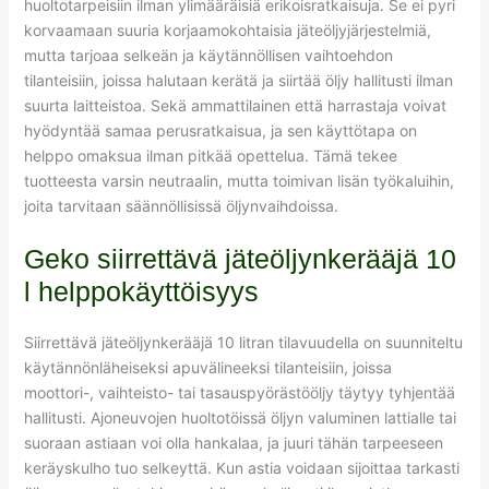
huoltotarpeisiin ilman ylimääräisiä erikoisratkaisuja. Se ei pyri
korvaamaan suuria korjaamokohtaisia jäteöljyjärjestelmiä,
mutta tarjoaa selkeän ja käytännöllisen vaihtoehdon
tilanteisiin, joissa halutaan kerätä ja siirtää öljy hallitusti ilman
suurta laitteistoa. Sekä ammattilainen että harrastaja voivat
hyödyntää samaa perusratkaisua, ja sen käyttötapa on
helppo omaksua ilman pitkää opettelua. Tämä tekee
tuotteesta varsin neutraalin, mutta toimivan lisän työkaluihin,
joita tarvitaan säännöllisissä öljynvaihdoissa.
Geko siirrettävä jäteöljynkerääjä 10
l helppokäyttöisyys
Siirrettävä jäteöljynkerääjä 10 litran tilavuudella on suunniteltu
käytännönläheiseksi apuvälineeksi tilanteisiin, joissa
moottori-, vaihteisto- tai tasauspyörästööljy täytyy tyhjentää
hallitusti. Ajoneuvojen huoltotöissä öljyn valuminen lattialle tai
suoraan astiaan voi olla hankalaa, ja juuri tähän tarpeeseen
keräyskulho tuo selkeyttä. Kun astia voidaan sijoittaa tarkasti