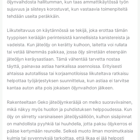
öljynvaihdosta hallitumman, kun taas ammattikäytössä työn
sujuvuus ja siisteys korostuvat, kun vastaavia toimenpiteitä
tehdään useita peräkkäin.
Liikuteltavuus on käytännössä se tekijä, joka erottaa tämän
tyyppisen kerääjän perinteisistä kannellisista kanistereista ja
vadeista. Kun jäteöljy on kerätty kulhoon, laitetta voi rullata
tai vetää lähemmäs paikkaa, jossa öljy siirretään eteenpäin
jäteöljyn keräysastiaan. Tämä vähentää tarvetta nostaa
täyttä, painavaa astiaa hankalissa asennoissa. Erityisesti
ahtaissa autotallissa tai korjaamotiloissa liikuteltava ratkaisu
helpottaa työjärjestyksen suunnittelua, kun astiaa ei tarvitse
kantaa auton alta pois jokaisen öljynvaihdon jälkeen.
Rakenteeltaan Geko jäteöljynkerääjä on melko suoraviivainen,
mikä näkyy myös huollon ja puhdistuksen helppoudessa. Kun
öljy on siirretty varsinaiseen jäteöljysäiliöön, kulhon sisäpinnat
on mahdollista pyyhkiä tai huuhdella, jotta paksu öljykerros ei
pääse kertymään reunoille. Selkeä muoto ilman monimutkaisia
kulmia tai syvennyksiä tarkoittaa, että likaa ei jää helposti