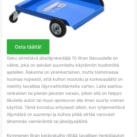
Osta täältä!
Geko siirrettävä jäteöljynkerääjä 10 litran tilavuudella on
väline, joka on selvästi suunniteltu käytännön huoltotöitä
ajatellen. Rakenne on yksinkertainen, mutta toiminnassa
huomaa nopeasti, että kulhon muotoilu ja korkeussäätö on
mietitty tavallisia öljynvaihtotilanteita varten. Laite asettuu
renkaiden tai pienen jalustan varaan, jolloin sitä on helppo
liikutella auton tai muun ajoneuvon alla ilman suurta voiman
käyttöä. Tämä korostuu erityisesti silloin, kun tyhjennettävä
öljymäärä on suurempi ja kulhoa pitää siirtää varovasti
lähemmäs viemäröintiä tai jäteöljysäiliötä.
Kymmenen litran keräyskulho riittää tavallisen henkilöauton