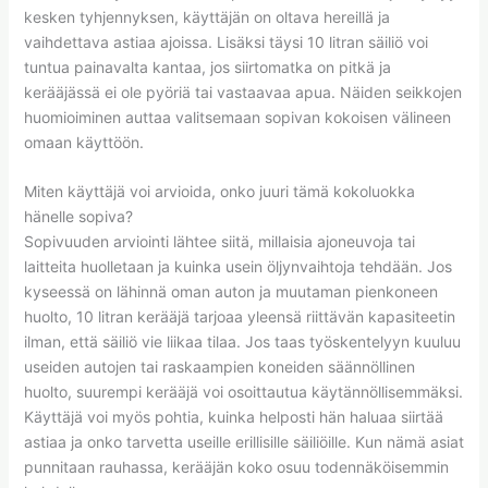
kesken tyhjennyksen, käyttäjän on oltava hereillä ja
vaihdettava astiaa ajoissa. Lisäksi täysi 10 litran säiliö voi
tuntua painavalta kantaa, jos siirtomatka on pitkä ja
kerääjässä ei ole pyöriä tai vastaavaa apua. Näiden seikkojen
huomioiminen auttaa valitsemaan sopivan kokoisen välineen
omaan käyttöön.
Miten käyttäjä voi arvioida, onko juuri tämä kokoluokka
hänelle sopiva?
Sopivuuden arviointi lähtee siitä, millaisia ajoneuvoja tai
laitteita huolletaan ja kuinka usein öljynvaihtoja tehdään. Jos
kyseessä on lähinnä oman auton ja muutaman pienkoneen
huolto, 10 litran kerääjä tarjoaa yleensä riittävän kapasiteetin
ilman, että säiliö vie liikaa tilaa. Jos taas työskentelyyn kuuluu
useiden autojen tai raskaampien koneiden säännöllinen
huolto, suurempi kerääjä voi osoittautua käytännöllisemmäksi.
Käyttäjä voi myös pohtia, kuinka helposti hän haluaa siirtää
astiaa ja onko tarvetta useille erillisille säiliöille. Kun nämä asiat
punnitaan rauhassa, kerääjän koko osuu todennäköisemmin