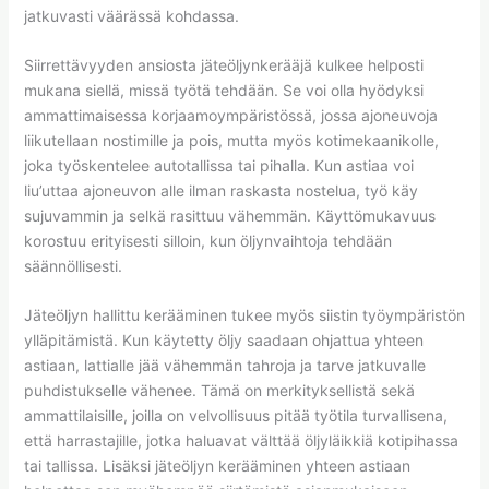
jatkuvasti väärässä kohdassa.
Siirrettävyyden ansiosta jäteöljynkerääjä kulkee helposti
mukana siellä, missä työtä tehdään. Se voi olla hyödyksi
ammattimaisessa korjaamoympäristössä, jossa ajoneuvoja
liikutellaan nostimille ja pois, mutta myös kotimekaanikolle,
joka työskentelee autotallissa tai pihalla. Kun astiaa voi
liu’uttaa ajoneuvon alle ilman raskasta nostelua, työ käy
sujuvammin ja selkä rasittuu vähemmän. Käyttömukavuus
korostuu erityisesti silloin, kun öljynvaihtoja tehdään
säännöllisesti.
Jäteöljyn hallittu kerääminen tukee myös siistin työympäristön
ylläpitämistä. Kun käytetty öljy saadaan ohjattua yhteen
astiaan, lattialle jää vähemmän tahroja ja tarve jatkuvalle
puhdistukselle vähenee. Tämä on merkityksellistä sekä
ammattilaisille, joilla on velvollisuus pitää työtila turvallisena,
että harrastajille, jotka haluavat välttää öljyläikkiä kotipihassa
tai tallissa. Lisäksi jäteöljyn kerääminen yhteen astiaan