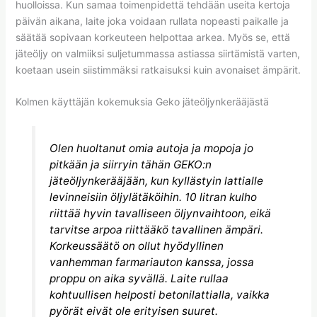
huolloissa. Kun samaa toimenpidettä tehdään useita kertoja
päivän aikana, laite joka voidaan rullata nopeasti paikalle ja
säätää sopivaan korkeuteen helpottaa arkea. Myös se, että
jäteöljy on valmiiksi suljetummassa astiassa siirtämistä varten,
koetaan usein siistimmäksi ratkaisuksi kuin avonaiset ämpärit.
Kolmen käyttäjän kokemuksia Geko jäteöljynkerääjästä
Olen huoltanut omia autoja ja mopoja jo
pitkään ja siirryin tähän GEKO:n
jäteöljynkerääjään, kun kyllästyin lattialle
levinneisiin öljylätäköihin. 10 litran kulho
riittää hyvin tavalliseen öljynvaihtoon, eikä
tarvitse arpoa riittääkö tavallinen ämpäri.
Korkeussäätö on ollut hyödyllinen
vanhemman farmariauton kanssa, jossa
proppu on aika syvällä. Laite rullaa
kohtuullisen helposti betonilattialla, vaikka
pyörät eivät ole erityisen suuret.