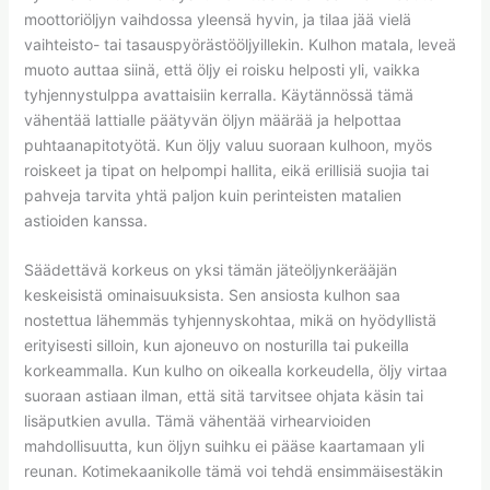
moottoriöljyn vaihdossa yleensä hyvin, ja tilaa jää vielä
vaihteisto- tai tasauspyörästööljyillekin. Kulhon matala, leveä
muoto auttaa siinä, että öljy ei roisku helposti yli, vaikka
tyhjennystulppa avattaisiin kerralla. Käytännössä tämä
vähentää lattialle päätyvän öljyn määrää ja helpottaa
puhtaanapitotyötä. Kun öljy valuu suoraan kulhoon, myös
roiskeet ja tipat on helpompi hallita, eikä erillisiä suojia tai
pahveja tarvita yhtä paljon kuin perinteisten matalien
astioiden kanssa.
Säädettävä korkeus on yksi tämän jäteöljynkerääjän
keskeisistä ominaisuuksista. Sen ansiosta kulhon saa
nostettua lähemmäs tyhjennyskohtaa, mikä on hyödyllistä
erityisesti silloin, kun ajoneuvo on nosturilla tai pukeilla
korkeammalla. Kun kulho on oikealla korkeudella, öljy virtaa
suoraan astiaan ilman, että sitä tarvitsee ohjata käsin tai
lisäputkien avulla. Tämä vähentää virhearvioiden
mahdollisuutta, kun öljyn suihku ei pääse kaartamaan yli
reunan. Kotimekaanikolle tämä voi tehdä ensimmäisestäkin