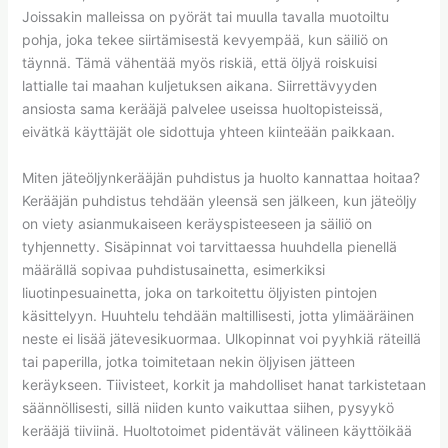
Joissakin malleissa on pyörät tai muulla tavalla muotoiltu
pohja, joka tekee siirtämisestä kevyempää, kun säiliö on
täynnä. Tämä vähentää myös riskiä, että öljyä roiskuisi
lattialle tai maahan kuljetuksen aikana. Siirrettävyyden
ansiosta sama kerääjä palvelee useissa huoltopisteissä,
eivätkä käyttäjät ole sidottuja yhteen kiinteään paikkaan.
Miten jäteöljynkerääjän puhdistus ja huolto kannattaa hoitaa?
Kerääjän puhdistus tehdään yleensä sen jälkeen, kun jäteöljy
on viety asianmukaiseen keräyspisteeseen ja säiliö on
tyhjennetty. Sisäpinnat voi tarvittaessa huuhdella pienellä
määrällä sopivaa puhdistusainetta, esimerkiksi
liuotinpesuainetta, joka on tarkoitettu öljyisten pintojen
käsittelyyn. Huuhtelu tehdään maltillisesti, jotta ylimääräinen
neste ei lisää jätevesikuormaa. Ulkopinnat voi pyyhkiä räteillä
tai paperilla, jotka toimitetaan nekin öljyisen jätteen
keräykseen. Tiivisteet, korkit ja mahdolliset hanat tarkistetaan
säännöllisesti, sillä niiden kunto vaikuttaa siihen, pysyykö
kerääjä tiiviinä. Huoltotoimet pidentävät välineen käyttöikää