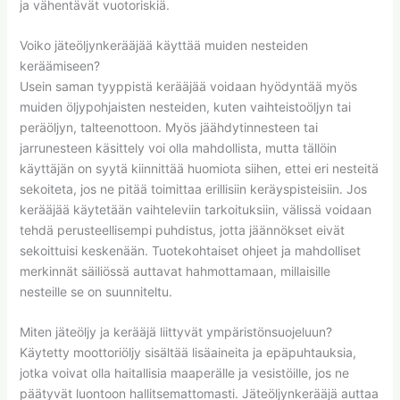
ja vähentävät vuotoriskiä.
Voiko jäteöljynkerääjää käyttää muiden nesteiden
keräämiseen?
Usein saman tyyppistä kerääjää voidaan hyödyntää myös
muiden öljypohjaisten nesteiden, kuten vaihteistoöljyn tai
peräöljyn, talteenottoon. Myös jäähdytinnesteen tai
jarrunesteen käsittely voi olla mahdollista, mutta tällöin
käyttäjän on syytä kiinnittää huomiota siihen, ettei eri nesteitä
sekoiteta, jos ne pitää toimittaa erillisiin keräyspisteisiin. Jos
kerääjää käytetään vaihteleviin tarkoituksiin, välissä voidaan
tehdä perusteellisempi puhdistus, jotta jäännökset eivät
sekoittuisi keskenään. Tuotekohtaiset ohjeet ja mahdolliset
merkinnät säiliössä auttavat hahmottamaan, millaisille
nesteille se on suunniteltu.
Miten jäteöljy ja kerääjä liittyvät ympäristönsuojeluun?
Käytetty moottoriöljy sisältää lisäaineita ja epäpuhtauksia,
jotka voivat olla haitallisia maaperälle ja vesistöille, jos ne
päätyvät luontoon hallitsemattomasti. Jäteöljynkerääjä auttaa