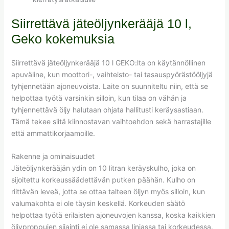
Siirrettävä jäteöljynkerääjä 10 l,
Geko kokemuksia
Siirrettävä jäteöljynkerääjä 10 l GEKO:lta on käytännöllinen
apuväline, kun moottori-, vaihteisto- tai tasauspyörästööljyjä
tyhjennetään ajoneuvoista. Laite on suunniteltu niin, että se
helpottaa työtä varsinkin silloin, kun tilaa on vähän ja
tyhjennettävä öljy halutaan ohjata hallitusti keräysastiaan.
Tämä tekee siitä kiinnostavan vaihtoehdon sekä harrastajille
että ammattikorjaamoille.
Rakenne ja ominaisuudet
Jäteöljynkerääjän ydin on 10 litran keräyskulho, joka on
sijoitettu korkeussäädettävän putken päähän. Kulho on
riittävän leveä, jotta se ottaa talteen öljyn myös silloin, kun
valumakohta ei ole täysin keskellä. Korkeuden säätö
helpottaa työtä erilaisten ajoneuvojen kanssa, koska kaikkien
öljyproppujen sijainti ei ole samassa linjassa tai korkeudessa.