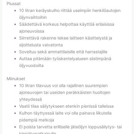
Plussat
10 litran keräyskulho riittää useimpiin henkilöautojen
öljynvaihtoihin
Säädettävä korkeus helpottaa käyttöä erilaisissa
ajoneuvoissa
Siirrettävä rakenne tekee laitteen käsittelystä ja
sijoittelusta vaivatonta
Soveltuu sekä ammattilaisille että harrastajille
Auttaa pitämään työskentelyalueen siistimpänä
öljyvuodoilta
Miinukset
10 litran tilavuus voi olla rajallinen suurempien
ajoneuvojen tai useiden peräkkäisten huoltojen
yhteydessä
Vaatii tilaa säilytykseen etenkin pienissä talleissa
Kulhon täyttyessä laite voi olla painava liikutella
pidempiä matkoja
Ei poista tarvetta erilliselle jäteöljyn loppusäilytys- tai
kierrätysratkaisulle