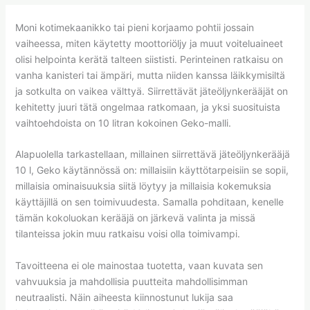
Moni kotimekaanikko tai pieni korjaamo pohtii jossain
vaiheessa, miten käytetty moottoriöljy ja muut voiteluaineet
olisi helpointa kerätä talteen siististi. Perinteinen ratkaisu on
vanha kanisteri tai ämpäri, mutta niiden kanssa läikkymisiltä
ja sotkulta on vaikea välttyä. Siirrettävät jäteöljynkerääjät on
kehitetty juuri tätä ongelmaa ratkomaan, ja yksi suosituista
vaihtoehdoista on 10 litran kokoinen Geko-malli.
Alapuolella tarkastellaan, millainen siirrettävä jäteöljynkerääjä
10 l, Geko käytännössä on: millaisiin käyttötarpeisiin se sopii,
millaisia ominaisuuksia siitä löytyy ja millaisia kokemuksia
käyttäjillä on sen toimivuudesta. Samalla pohditaan, kenelle
tämän kokoluokan kerääjä on järkevä valinta ja missä
tilanteissa jokin muu ratkaisu voisi olla toimivampi.
Tavoitteena ei ole mainostaa tuotetta, vaan kuvata sen
vahvuuksia ja mahdollisia puutteita mahdollisimman
neutraalisti. Näin aiheesta kiinnostunut lukija saa