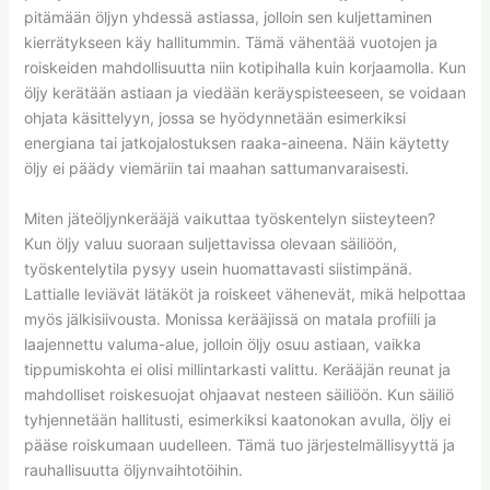
pitämään öljyn yhdessä astiassa, jolloin sen kuljettaminen
kierrätykseen käy hallitummin. Tämä vähentää vuotojen ja
roiskeiden mahdollisuutta niin kotipihalla kuin korjaamolla. Kun
öljy kerätään astiaan ja viedään keräyspisteeseen, se voidaan
ohjata käsittelyyn, jossa se hyödynnetään esimerkiksi
energiana tai jatkojalostuksen raaka-aineena. Näin käytetty
öljy ei päädy viemäriin tai maahan sattumanvaraisesti.
Miten jäteöljynkerääjä vaikuttaa työskentelyn siisteyteen?
Kun öljy valuu suoraan suljettavissa olevaan säiliöön,
työskentelytila pysyy usein huomattavasti siistimpänä.
Lattialle leviävät lätäköt ja roiskeet vähenevät, mikä helpottaa
myös jälkisiivousta. Monissa kerääjissä on matala profiili ja
laajennettu valuma-alue, jolloin öljy osuu astiaan, vaikka
tippumiskohta ei olisi millintarkasti valittu. Kerääjän reunat ja
mahdolliset roiskesuojat ohjaavat nesteen säiliöön. Kun säiliö
tyhjennetään hallitusti, esimerkiksi kaatonokan avulla, öljy ei
pääse roiskumaan uudelleen. Tämä tuo järjestelmällisyyttä ja
rauhallisuutta öljynvaihtotöihin.