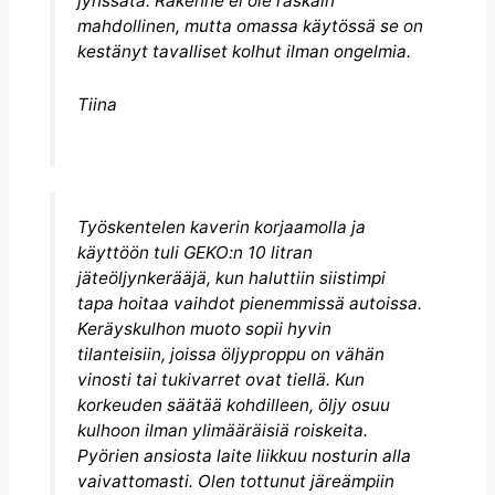
jynssätä. Rakenne ei ole raskain
mahdollinen, mutta omassa käytössä se on
kestänyt tavalliset kolhut ilman ongelmia.
Tiina
Työskentelen kaverin korjaamolla ja
käyttöön tuli GEKO:n 10 litran
jäteöljynkerääjä, kun haluttiin siistimpi
tapa hoitaa vaihdot pienemmissä autoissa.
Keräyskulhon muoto sopii hyvin
tilanteisiin, joissa öljyproppu on vähän
vinosti tai tukivarret ovat tiellä. Kun
korkeuden säätää kohdilleen, öljy osuu
kulhoon ilman ylimääräisiä roiskeita.
Pyörien ansiosta laite liikkuu nosturin alla
vaivattomasti. Olen tottunut järeämpiin