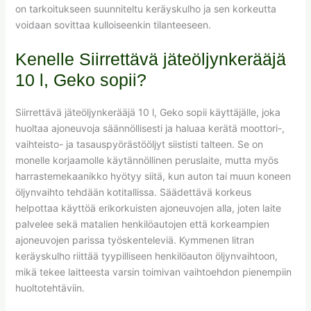
on tarkoitukseen suunniteltu keräyskulho ja sen korkeutta
voidaan sovittaa kulloiseenkin tilanteeseen.
Kenelle Siirrettävä jäteöljynkerääjä
10 l, Geko sopii?
Siirrettävä jäteöljynkerääjä 10 l, Geko sopii käyttäjälle, joka
huoltaa ajoneuvoja säännöllisesti ja haluaa kerätä moottori-,
vaihteisto- ja tasauspyörästööljyt siististi talteen. Se on
monelle korjaamolle käytännöllinen peruslaite, mutta myös
harrastemekaanikko hyötyy siitä, kun auton tai muun koneen
öljynvaihto tehdään kotitallissa. Säädettävä korkeus
helpottaa käyttöä erikorkuisten ajoneuvojen alla, joten laite
palvelee sekä matalien henkilöautojen että korkeampien
ajoneuvojen parissa työskenteleviä. Kymmenen litran
keräyskulho riittää tyypilliseen henkilöauton öljynvaihtoon,
mikä tekee laitteesta varsin toimivan vaihtoehdon pienempiin
huoltotehtäviin.