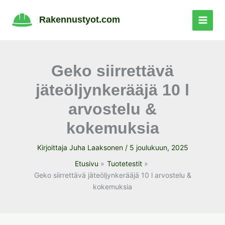
Siirry
sisältöön
Rakennustyot.com
Geko siirrettävä
jäteöljynkerääjä 10 l
arvostelu &
kokemuksia
Kirjoittaja
Juha Laaksonen
/
5 joulukuun, 2025
Etusivu
Tuotetestit
Geko siirrettävä jäteöljynkerääjä 10 l arvostelu &
kokemuksia