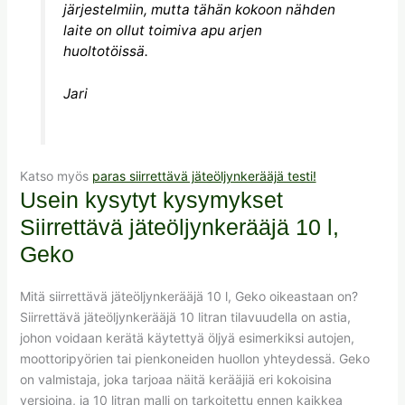
järjestelmiin, mutta tähän kokoon nähden
laite on ollut toimiva apu arjen
huoltotöissä.
Jari
Katso myös
paras siirrettävä jäteöljynkerääjä testi!
Usein kysytyt kysymykset
Siirrettävä jäteöljynkerääjä 10 l,
Geko
Mitä siirrettävä jäteöljynkerääjä 10 l, Geko oikeastaan on?
Siirrettävä jäteöljynkerääjä 10 litran tilavuudella on astia,
johon voidaan kerätä käytettyä öljyä esimerkiksi autojen,
moottoripyörien tai pienkoneiden huollon yhteydessä. Geko
on valmistaja, joka tarjoaa näitä kerääjiä eri kokoisina
versioina, ja 10 litran malli on tarkoitettu ennen kaikkea