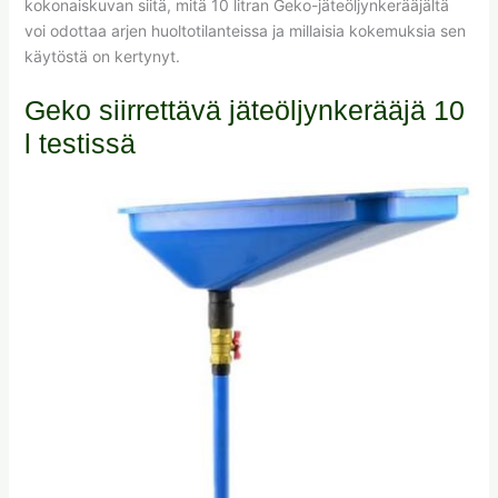
kokonaiskuvan siitä, mitä 10 litran Geko-jäteöljynkerääjältä
voi odottaa arjen huoltotilanteissa ja millaisia kokemuksia sen
käytöstä on kertynyt.
Geko siirrettävä jäteöljynkerääjä 10
l testissä