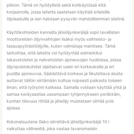
piiloon. Tämä on hyödyllistä sekä kotikäytössä että
korjaamolla, jossa laitetta saatetaan käyttää erilaisille
öljylaaduille ja sen halutaan pysyvän mahdollisimman siistinä.
Käyttökohteiden kannalta jäteöljynkerääjä sopii tavallisten
moottoreiden öljynvaihtojen lisäksi myös vaihteisto- ja
tasauspyörästööljyille, kuten valmistaja mainitsee. Tämä
tarkoittaa, että laitetta voi hyödyntää esimerkiksi
takavetoisten ja nelivetoisten ajoneuvojen huolloissa, joissa
öljynpoistokohdat sijaitsevat usein eri korkeuksilla ja eri
puolilla ajoneuvoa. Säädettävä korkeus ja liikuteltava alusta
auttavat tällöin siirtämään kulhoa nopeasti paikasta toiseen
ilman, että työrytmi katkeaa. Samalla voidaan käyttää yhtä ja
samaa keräysastiaa useampaan tyhjennykseen peräkkäin,
kunhan tilavuus riittää ja jäteöljy muistetaan siirtää pois
ajoissa.
Kokonaisuutena Geko siirrettävä jäteöljynkerääjä 10 l
vaikuttaa välineeltä, joka vastaa tavanomaisiin