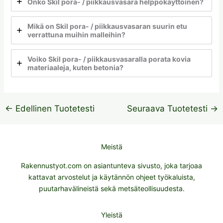
Onko Skil pora- / piikkausvasara helppokäyttöinen?
Mikä on Skil pora- / piikkausvasaran suurin etu
verrattuna muihin malleihin?
Voiko Skil pora- / piikkausvasaralla porata kovia
materiaaleja, kuten betonia?
←
Edellinen Tuotetesti
Seuraava Tuotetesti
→
Meistä
Rakennustyot.com on asiantunteva sivusto, joka tarjoaa
kattavat arvostelut ja käytännön ohjeet työkaluista,
puutarhavälineistä sekä metsäteollisuudesta.
Yleistä