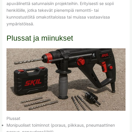
apuvälinettä satunnaisiin projekteihin. Erityisesti se sopii
henkilöille, jotka tekevät pienempiä remontti- tai
kunnostustöitä omakotitaloissa tai muissa vastaavissa
ympäristöissä.
Plussat ja miinukset
Plussat
Monipuoliset toiminnot (poraus, piikkaus, pneumaattinen
poraus, nopeudensäätö)