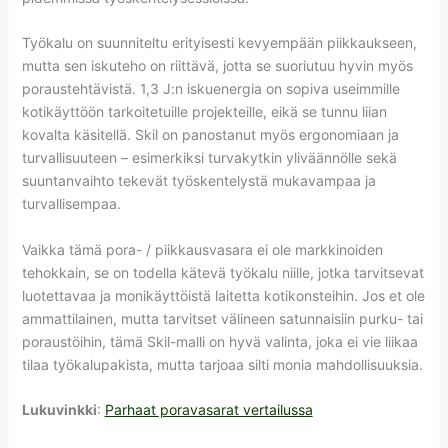
Työkalu on suunniteltu erityisesti kevyempään piikkaukseen,
mutta sen iskuteho on riittävä, jotta se suoriutuu hyvin myös
poraustehtävistä. 1,3 J:n iskuenergia on sopiva useimmille
kotikäyttöön tarkoitetuille projekteille, eikä se tunnu liian
kovalta käsitellä. Skil on panostanut myös ergonomiaan ja
turvallisuuteen – esimerkiksi turvakytkin yliväännölle sekä
suuntanvaihto tekevät työskentelystä mukavampaa ja
turvallisempaa.
Vaikka tämä pora- / piikkausvasara ei ole markkinoiden
tehokkain, se on todella kätevä työkalu niille, jotka tarvitsevat
luotettavaa ja monikäyttöistä laitetta kotikonsteihin. Jos et ole
ammattilainen, mutta tarvitset välineen satunnaisiin purku- tai
poraustöihin, tämä Skil-malli on hyvä valinta, joka ei vie liikaa
tilaa työkalupakista, mutta tarjoaa silti monia mahdollisuuksia.
Lukuvinkki
:
Parhaat poravasarat vertailussa