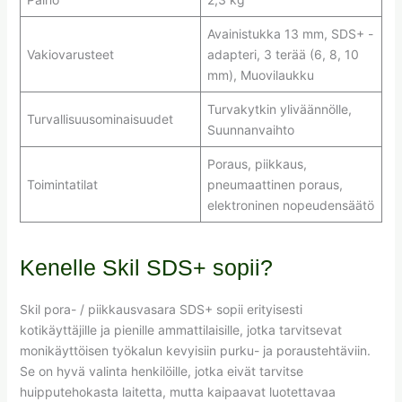
Avainistukka 13 mm, SDS+ -
Vakiovarusteet
adapteri, 3 terää (6, 8, 10
mm), Muovilaukku
Turvakytkin yliväännölle,
Turvallisuusominaisuudet
Suunnanvaihto
Poraus, piikkaus,
Toimintatilat
pneumaattinen poraus,
elektroninen nopeudensäätö
Kenelle Skil SDS+ sopii?
Skil pora- / piikkausvasara SDS+ sopii erityisesti
kotikäyttäjille ja pienille ammattilaisille, jotka tarvitsevat
monikäyttöisen työkalun kevyisiin purku- ja poraustehtäviin.
Se on hyvä valinta henkilöille, jotka eivät tarvitse
huipputehokasta laitetta, mutta kaipaavat luotettavaa