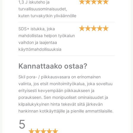
1,3 J iskuteho ja
turvallisuusominaisuudet,
kuten turvakytkin yliväännölle
SDS+ istukka, joka
mahdollistaa helpon työkalun
vaihdon ja laajentaa
käyttömahdollisuuksia
Kannattaako ostaa?
Skil pora- / piikkausvasara on erinomainen
valinta, jos etsit monitoimityökalua, joka soveltuu
erityisesti kevyempään piikkaukseen ja
poraukseen. Sen monipuoliset ominaisuudet ja
kilpailukykyinen hinta tekevät siitä järkevän
hankinnan kotikäyttäjille ja pienille ammattilaisille.
5