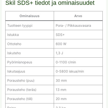
Skil SDS+ tiedot ja ominaisuudet
Ominaisuus
Arvo
Tuotteen tyyppi
Pora- / Piikkausvasara
Istukka
SDS+
Ottoteho
600 W
Iskuteho
1,3 J
Pyörimisnopeus
0-1100 r/min
Iskutaajuus
0-5800 iskua/min
Porausteho (puu)
30 mm
Porausteho (teräs)
13 mm
Porausteho (tiili)
20 mm
Paino
2,3 kg