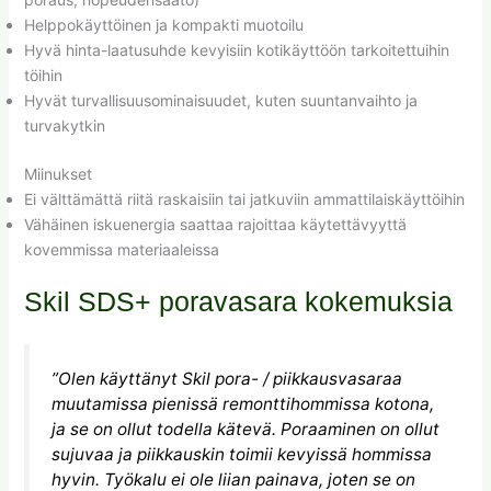
Helppokäyttöinen ja kompakti muotoilu
Hyvä hinta-laatusuhde kevyisiin kotikäyttöön tarkoitettuihin
töihin
Hyvät turvallisuusominaisuudet, kuten suuntanvaihto ja
turvakytkin
Miinukset
Ei välttämättä riitä raskaisiin tai jatkuviin ammattilaiskäyttöihin
Vähäinen iskuenergia saattaa rajoittaa käytettävyyttä
kovemmissa materiaaleissa
Skil SDS+ poravasara kokemuksia
”Olen käyttänyt Skil pora- / piikkausvasaraa
muutamissa pienissä remonttihommissa kotona,
ja se on ollut todella kätevä. Poraaminen on ollut
sujuvaa ja piikkauskin toimii kevyissä hommissa
hyvin. Työkalu ei ole liian painava, joten se on