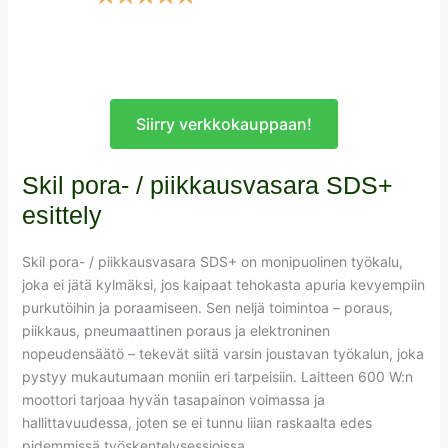
Siirry verkkokauppaan!
Skil pora- / piikkausvasara SDS+
esittely
Skil pora- / piikkausvasara SDS+ on monipuolinen työkalu,
joka ei jätä kylmäksi, jos kaipaat tehokasta apuria kevyempiin
purkutöihin ja poraamiseen. Sen neljä toimintoa – poraus,
piikkaus, pneumaattinen poraus ja elektroninen
nopeudensäätö – tekevät siitä varsin joustavan työkalun, joka
pystyy mukautumaan moniin eri tarpeisiin. Laitteen 600 W:n
moottori tarjoaa hyvän tasapainon voimassa ja
hallittavuudessa, joten se ei tunnu liian raskaalta edes
pidemmissä työskentelysessioissa.