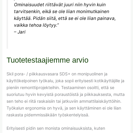
Ominaisuudet riittävät juuri niin hyvin kuin
tarvitsenkin, eikä se ole liian monimutkainen
käyttää. Pidän siitä, että se ei ole liian painava,
vaikka tehoa löytyy.”
– Jari
Tuotetestaajiemme arvio
Skil pora- / piikkausvasara SDS+ on monipuolinen ja
käyttökelpoinen työkalu, joka sopii erityisesti kotikäyttäjille ja
pieniin remonttiprojekteihin. Testaaminen osoitti, että se
suoriutuu hyvin kevyistä poraustöistä ja piikkauksesta, mutta
sen teho ei riitä raskaisiin tai jatkuviin ammattilaiskäyttöihin.
Työkalun ergonomia on hyvä, ja sen käyttäminen ei ole liian
raskasta pidemmissäkään työskentelyissä.
Erityisesti pidin sen monista ominaisuuksista, kuten