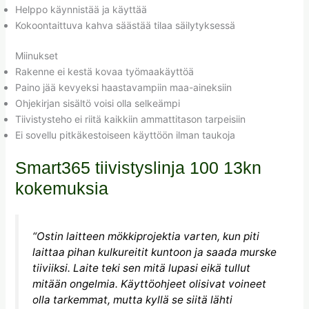
Helppo käynnistää ja käyttää
Kokoontaittuva kahva säästää tilaa säilytyksessä
Miinukset
Rakenne ei kestä kovaa työmaakäyttöä
Paino jää kevyeksi haastavampiin maa-aineksiin
Ohjekirjan sisältö voisi olla selkeämpi
Tiivistysteho ei riitä kaikkiin ammattitason tarpeisiin
Ei sovellu pitkäkestoiseen käyttöön ilman taukoja
Smart365 tiivistyslinja 100 13kn
kokemuksia
“Ostin laitteen mökkiprojektia varten, kun piti
laittaa pihan kulkureitit kuntoon ja saada murske
tiiviiksi. Laite teki sen mitä lupasi eikä tullut
mitään ongelmia. Käyttöohjeet olisivat voineet
olla tarkemmat, mutta kyllä se siitä lähti