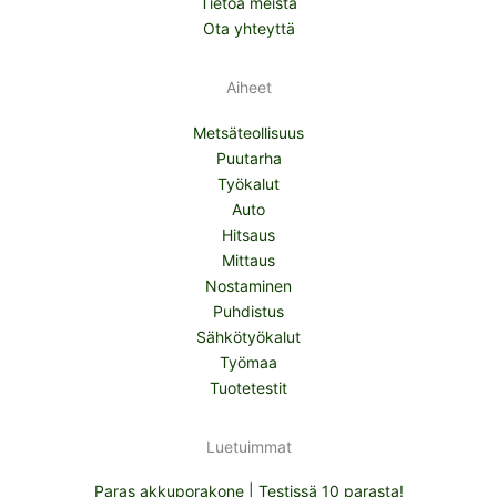
Tietoa meistä
Ota yhteyttä
Aiheet
Metsäteollisuus
Puutarha
Työkalut
Auto
Hitsaus
Mittaus
Nostaminen
Puhdistus
Sähkötyökalut
Työmaa
Tuotetestit
Luetuimmat
Paras akkuporakone | Testissä 10 parasta!