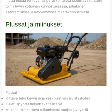
mutta hoitaa tehtävänsä peruskohteissa luotettavasti. Laite
toimii hyvin kotipihan kunnostuksessa, pihakivien
asentamisessa ja kevyemmissä maarakennustöissä.
Plussat ja miinukset
Plussat
Riittävä teho kevyisiin ja keskivaativiin tiivistystöihin
Kuljetuspyörät helpottavat siirtelyä
Mukana toimitettava silikonimatta suojaa kiveyksiä