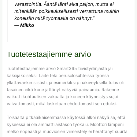
varastointia. Ääntä lähti aika paljon, mutta ei
mitenkään poikkeuksellisesti verrattuna muihin
koneisiin mitä työmaalla on nähnyt.”
—
Mikko
Tuotetestaajiemme arvio
Tuotetestaajiemme arvio Smart365 tiivistyslinjasta jäi
kaksijakoiseksi. Laite teki perusolosuhteissa työnsä
yllättävänkin siististi, ja esimerkiksi pihakiveyksellä tulos oli
tasainen eikä kone jättänyt näkyviä painaumia. Rakenne
vaikutti kohtuullisen vakaalta ja koneen käynnistys sujui
vaivattomasti, mikä lasketaan ehdottomasti sen eduksi.
Toisaalta pitkäaikaisemmassa käytössä alkoi näkyä se, että
kyseessä ei ole ammattilaistason työkalu. Moottori lämpeni
melko nopeasti ja muoviosien viimeistely ei herättänyt suurta