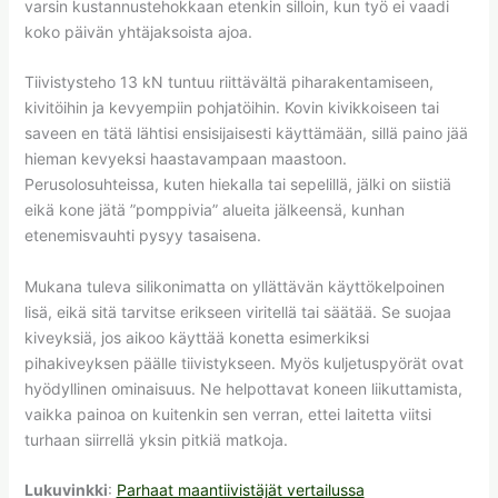
varsin kustannustehokkaan etenkin silloin, kun työ ei vaadi
koko päivän yhtäjaksoista ajoa.
Tiivistysteho 13 kN tuntuu riittävältä piharakentamiseen,
kivitöihin ja kevyempiin pohjatöihin. Kovin kivikkoiseen tai
saveen en tätä lähtisi ensisijaisesti käyttämään, sillä paino jää
hieman kevyeksi haastavampaan maastoon.
Perusolosuhteissa, kuten hiekalla tai sepelillä, jälki on siistiä
eikä kone jätä ”pomppivia” alueita jälkeensä, kunhan
etenemisvauhti pysyy tasaisena.
Mukana tuleva silikonimatta on yllättävän käyttökelpoinen
lisä, eikä sitä tarvitse erikseen viritellä tai säätää. Se suojaa
kiveyksiä, jos aikoo käyttää konetta esimerkiksi
pihakiveyksen päälle tiivistykseen. Myös kuljetuspyörät ovat
hyödyllinen ominaisuus. Ne helpottavat koneen liikuttamista,
vaikka painoa on kuitenkin sen verran, ettei laitetta viitsi
turhaan siirrellä yksin pitkiä matkoja.
Lukuvinkki
:
Parhaat maantiivistäjät vertailussa