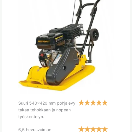
Suuri 540×420 mm pohjalevy
takaa tehokkaan ja nopean
työskentelyn.
6,5 hevosvoiman