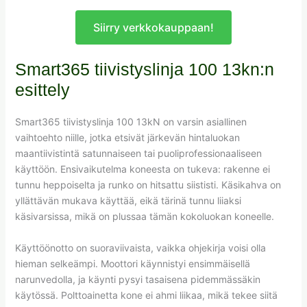
Siirry verkkokauppaan!
Smart365 tiivistyslinja 100 13kn:n
esittely
Smart365 tiivistyslinja 100 13kN on varsin asiallinen
vaihtoehto niille, jotka etsivät järkevän hintaluokan
maantiivistintä satunnaiseen tai puoliprofessionaaliseen
käyttöön. Ensivaikutelma koneesta on tukeva: rakenne ei
tunnu heppoiselta ja runko on hitsattu siististi. Käsikahva on
yllättävän mukava käyttää, eikä tärinä tunnu liiaksi
käsivarsissa, mikä on plussaa tämän kokoluokan koneelle.
Käyttöönotto on suoraviivaista, vaikka ohjekirja voisi olla
hieman selkeämpi. Moottori käynnistyi ensimmäisellä
narunvedolla, ja käynti pysyi tasaisena pidemmässäkin
käytössä. Polttoainetta kone ei ahmi liikaa, mikä tekee siitä