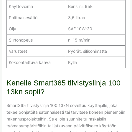
Käyttövoima
Bensiini, 95E
Polttoainesäiliö
3,6 litraa
Öljy
SAE 10W-30
Siirtonopeus
n. 15 m/min
Varusteet
Pyörät, silikonimatta
Kokoontaittuva kahva
Kyllä
Kenelle Smart365 tiivistyslinja 100
13kn sopii?
Smart365 tiivistyslinja 100 13kN soveltuu käyttäjälle, joka
tekee pohjatöitä satunnaisesti tai tarvitsee koneen pienempiin
rakennusprojekteihin. Se ei ole suunniteltu raskaisiin
työmaaympäristöihin tai jatkuvaan päivittäiseen käyttöön,