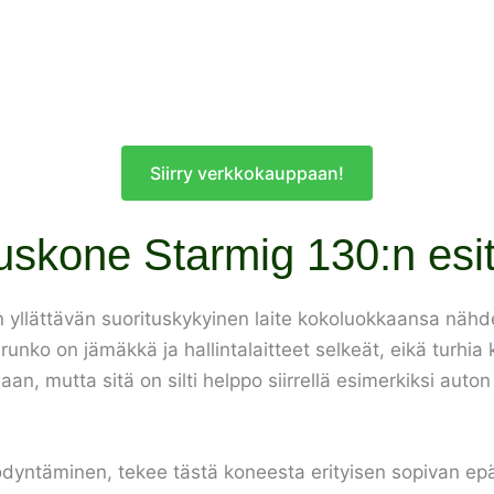
Siirry verkkokauppaan!
uskone Starmig 130:n esit
yllättävän suorituskykyinen laite kokoluokkaansa nähd
 runko on jämäkkä ja hallintalaitteet selkeät, eikä turhia k
aan, mutta sitä on silti helppo siirrellä esimerkiksi auto
ödyntäminen, tekee tästä koneesta erityisen sopivan epä