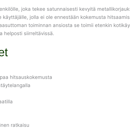
nkilölle, joka tekee satunnaisesti kevyitä metallikorjauk
lle käyttäjälle, jolla ei ole ennestään kokemusta hitsaam
uttoman toiminnan ansiosta se toimii etenkin kotikäytös
a helposti siirreltävissä.
et
mpaa hitsauskokemusta
ntäytelangalla
atilla
inen ratkaisu