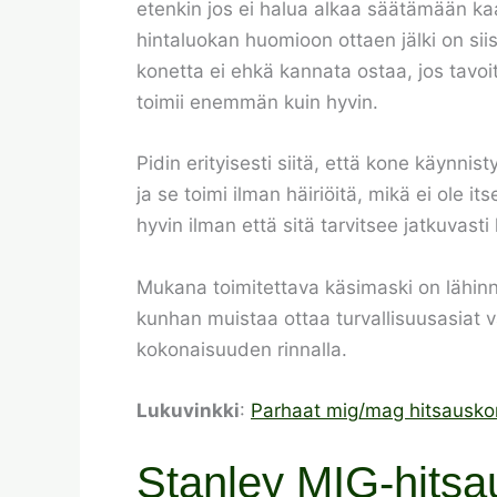
etenkin jos ei halua alkaa säätämään kaas
hintaluokan huomioon ottaen jälki on siis
konetta ei ehkä kannata ostaa, jos tavoi
toimii enemmän kuin hyvin.
Pidin erityisesti siitä, että kone käynni
ja se toimi ilman häiriöitä, mikä ei ole i
hyvin ilman että sitä tarvitsee jatkuvasti
Mukana toimitettava käsimaski on lähinnä 
kunhan muistaa ottaa turvallisuusasiat 
kokonaisuuden rinnalla.
Lukuvinkki
:
Parhaat mig/mag hitsauskon
Stanley MIG-hitsa