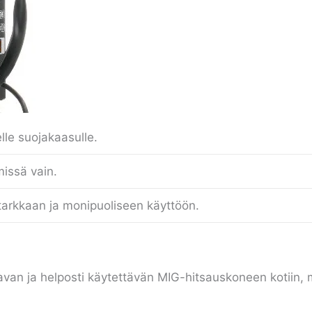
elle suojakaasulle.
missä vain.
tarkkaan ja monipuoliseen käyttöön.
ettavan ja helposti käytettävän MIG-hitsauskoneen kotiin, m