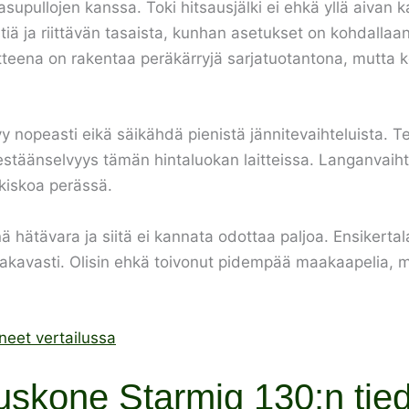
upullojen kanssa. Toki hitsausjälki ei ehkä yllä aivan ka
tiä ja riittävän tasaista, kunhan asetukset on kohdallaan
tteena on rakentaa peräkärryjä sarjatuotantona, mutta k
styy nopeasti eikä säikähdä pienistä jännitevaihteluista. 
tsestäänselvyys tämän hintaluokan laitteissa. Langanvaihto
 kiskoa perässä.
hätävara ja siitä ei kannata odottaa paljoa. Ensikertalai
vakavasti. Olisin ehkä toivonut pidempää maakaapelia, m
eet vertailussa
uskone Starmig 130:n tied