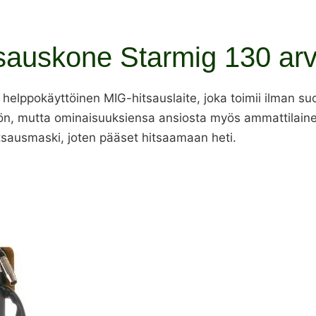
sauskone Starmig 130 ar
helppokäyttöinen MIG-hitsauslaite, joka toimii ilman su
öön, mutta ominaisuuksiensa ansiosta myös ammattilainen s
tsausmaski, joten pääset hitsaamaan heti.