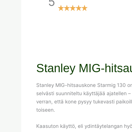
5
Stanley MIG-hitsa
Stanley MIG-hitsauskone Starmig 130 on 
selvästi suunniteltu käyttäjää ajatellen –
verran, että kone pysyy tukevasti paikoill
toiseen.
Kaasuton käyttö, eli ydintäytelangan hy