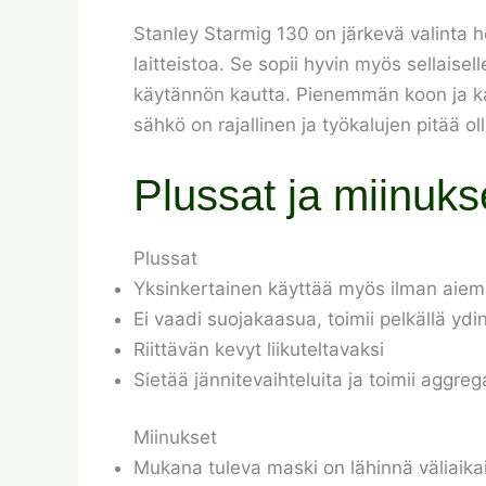
Stanley Starmig 130 on järkevä valinta he
laitteistoa. Se sopii hyvin myös sellaise
käytännön kautta. Pienemmän koon ja kaas
sähkö on rajallinen ja työkalujen pitää oll
Plussat ja miinuks
Plussat
Yksinkertainen käyttää myös ilman aie
Ei vaadi suojakaasua, toimii pelkällä ydi
Riittävän kevyt liikuteltavaksi
Sietää jännitevaihteluita ja toimii aggrega
Miinukset
Mukana tuleva maski on lähinnä väliaika