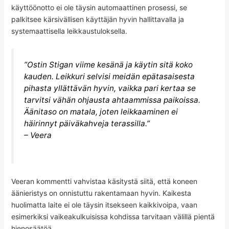
käyttöönotto ei ole täysin automaattinen prosessi, se
palkitsee kärsivällisen käyttäjän hyvin hallittavalla ja
systemaattisella leikkaustuloksella.
”Ostin Stigan viime kesänä ja käytin sitä koko
kauden. Leikkuri selvisi meidän epätasaisesta
pihasta yllättävän hyvin, vaikka pari kertaa se
tarvitsi vähän ohjausta ahtaammissa paikoissa.
Äänitaso on matala, joten leikkaaminen ei
häirinnyt päiväkahveja terassilla.”
– Veera
Veeran kommentti vahvistaa käsitystä siitä, että koneen
äänieristys on onnistuttu rakentamaan hyvin. Kaikesta
huolimatta laite ei ole täysin itsekseen kaikkivoipa, vaan
esimerkiksi vaikeakulkuisissa kohdissa tarvitaan välillä pientä
hienosäätöä.