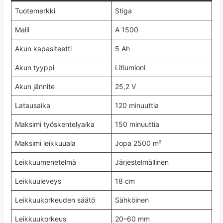
Tuotemerkki
Stiga
Malli
A 1500
Akun kapasiteetti
5 Ah
Akun tyyppi
Litiumioni
Akun jännite
25,2 V
Latausaika
120 minuuttia
Maksimi työskentelyaika
150 minuuttia
Maksimi leikkuuala
Jopa 2500 m²
Leikkuumenetelmä
Järjestelmällinen
Leikkuuleveys
18 cm
Leikkuukorkeuden säätö
Sähköinen
Leikkuukorkeus
20–60 mm