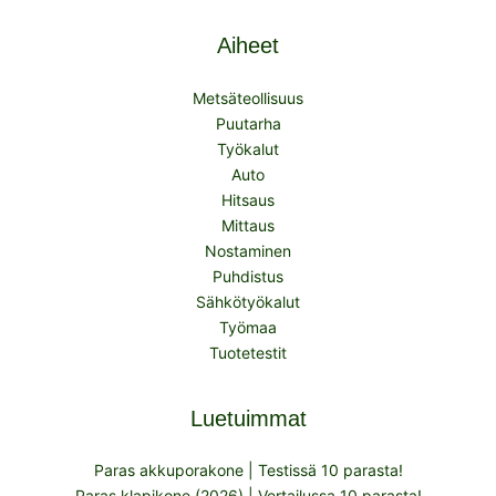
Aiheet
Metsäteollisuus
Puutarha
Työkalut
Auto
Hitsaus
Mittaus
Nostaminen
Puhdistus
Sähkötyökalut
Työmaa
Tuotetestit
Luetuimmat
Paras akkuporakone | Testissä 10 parasta!
Paras klapikone (2026) | Vertailussa 10 parasta!