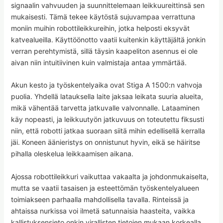
signaalin vahvuuden ja suunnittelemaan leikkuureittinsä sen
mukaisesti. Tämä tekee käytöstä sujuvampaa verrattuna
moniin muihin robottileikkureihin, jotka helposti eksyvät
katvealueilla. Käyttöönotto vaatii kuitenkin käyttäjältä jonkin
verran perehtymistä, sillä täysin kaapeliton asennus ei ole
aivan niin intuitiivinen kuin valmistaja antaa ymmärtää.
Akun kesto ja työskentelyaika ovat Stiga A 1500:n vahvoja
puolia. Yhdellä latauksella laite jaksaa leikata suuria alueita,
mikä vähentää tarvetta jatkuvalle valvonnalle. Lataaminen
käy nopeasti, ja leikkuutyön jatkuvuus on toteutettu fiksusti
niin, että robotti jatkaa suoraan siitä mihin edellisellä kerralla
jäi. Koneen äänieristys on onnistunut hyvin, eikä se häiritse
pihalla oleskelua leikkaamisen aikana.
Ajossa robottileikkuri vaikuttaa vakaalta ja johdonmukaiselta,
mutta se vaatii tasaisen ja esteettömän työskentelyalueen
toimiakseen parhaalla mahdollisella tavalla. Rinteissä ja
ahtaissa nurkissa voi ilmetä satunnaisia haasteita, vaikka
kallistuksensieto onkin virallisten tietojen mukaan korkealla