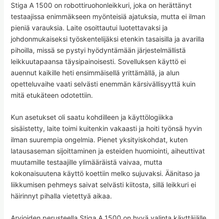
Stiga A 1500 on robottiruohonleikkuri, joka on herättänyt
testaajissa enimmäkseen myönteisiä ajatuksia, mutta ei ilman
pieniä varauksia. Laite osoittautui luotettavaksi ja
johdonmukaiseksi työskentelijäksi etenkin tasaisilla ja avarilla
pihoilla, missä se pystyi hyödyntämään järjestelmällistä
leikkuutapaansa täysipainoisesti. Sovelluksen käyttö ei
auennut kaikille heti ensimmäisellä yrittämällä, ja alun
opetteluvaihe vaati selvästi enemmän kärsivällisyyttä kuin
mitä etukäteen odotettiin.
Kun asetukset oli saatu kohdilleen ja käyttölogiikka
sisäistetty, laite toimi kuitenkin vakaasti ja hoiti työnsä hyvin
ilman suurempia ongelmia. Pienet yksityiskohdat, kuten
latausaseman sijoittaminen ja esteiden huomiointi, aiheuttivat
muutamille testaajille ylimääräistä vaivaa, mutta
kokonaisuutena käyttö koettiin melko sujuvaksi. Äänitaso ja
liikkumisen pehmeys saivat selvästi kiitosta, sillä leikkuri ei
häirinnyt pihalla vietettyä aikaa.
Arvioiden perusteella Stiga A 1500 on hyvä valinta käyttäjälle,