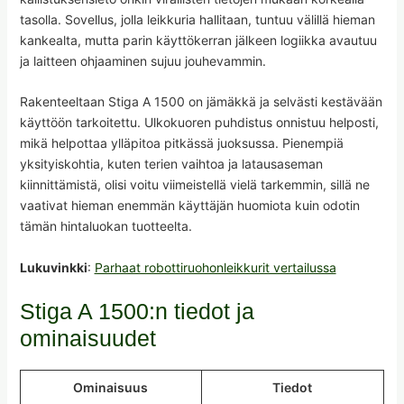
tasolla. Sovellus, jolla leikkuria hallitaan, tuntuu välillä hieman
kankealta, mutta parin käyttökerran jälkeen logiikka avautuu
ja laitteen ohjaaminen sujuu jouhevammin.
Rakenteeltaan Stiga A 1500 on jämäkkä ja selvästi kestävään
käyttöön tarkoitettu. Ulkokuoren puhdistus onnistuu helposti,
mikä helpottaa ylläpitoa pitkässä juoksussa. Pienempiä
yksityiskohtia, kuten terien vaihtoa ja latausaseman
kiinnittämistä, olisi voitu viimeistellä vielä tarkemmin, sillä ne
vaativat hieman enemmän käyttäjän huomiota kuin odotin
tämän hintaluokan tuotteelta.
Lukuvinkki
:
Parhaat robottiruohonleikkurit vertailussa
Stiga A 1500:n tiedot ja
ominaisuudet
Ominaisuus
Tiedot