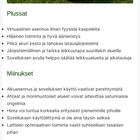
Plussat
Virtuaalinen asennus ilman fyysisiä kaapeleita
Hiljainen toiminta ja hyvä äänieristys
Pitkä akun kesto ja tehokas latausjärjestelmä
Järjestelmällinen ja tarkka leikkuutapa suurillakin alueilla
Sovelluksen avulla helppo säätää leikkuualueita ja aikatauluja
Miinukset
Alkuasennus ja sovelluksen käyttö vaativat perehtymistä
Ahtaat ja monimuotoiset alueet voivat aiheuttaa satunnaisia
ongelmia
Hinta voi tuntua korkealta erityisesti pienemmille pihoille
Sovelluksen käyttöliittymä ei ole aina täysin selkeä
Laitteen optimaalinen toiminta vaatii suhteellisen tasaisen
pihan