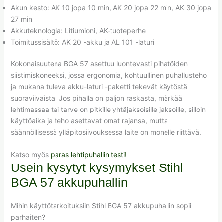
Akun kesto: AK 10 jopa 10 min, AK 20 jopa 22 min, AK 30 jopa
27 min
Akkuteknologia: Litiumioni, AK-tuoteperhe
Toimitussisältö: AK 20 -akku ja AL 101 -laturi
Kokonaisuutena BGA 57 asettuu luontevasti pihatöiden
siistimiskoneeksi, jossa ergonomia, kohtuullinen puhallusteho
ja mukana tuleva akku-laturi -paketti tekevät käytöstä
suoraviivaista. Jos pihalla on paljon raskasta, märkää
lehtimassaa tai tarve on pitkille yhtäjaksoisille jaksoille, silloin
käyttöaika ja teho asettavat omat rajansa, mutta
säännöllisessä ylläpitosiivouksessa laite on monelle riittävä.
Katso myös
paras lehtipuhallin testi!
Usein kysytyt kysymykset Stihl
BGA 57 akkupuhallin
Mihin käyttötarkoituksiin Stihl BGA 57 akkupuhallin sopii
parhaiten?