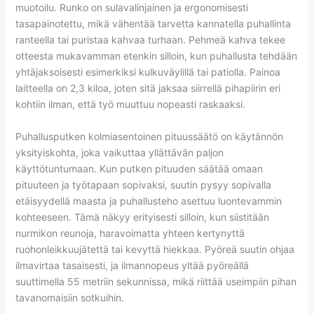
muotoilu. Runko on sulavalinjainen ja ergonomisesti
tasapainotettu, mikä vähentää tarvetta kannatella puhallinta
ranteella tai puristaa kahvaa turhaan. Pehmeä kahva tekee
otteesta mukavamman etenkin silloin, kun puhallusta tehdään
yhtäjaksoisesti esimerkiksi kulkuväylillä tai patiolla. Painoa
laitteella on 2,3 kiloa, joten sitä jaksaa siirrellä pihapiirin eri
kohtiin ilman, että työ muuttuu nopeasti raskaaksi.
Puhallusputken kolmiasentoinen pituussäätö on käytännön
yksityiskohta, joka vaikuttaa yllättävän paljon
käyttötuntumaan. Kun putken pituuden säätää omaan
pituuteen ja työtapaan sopivaksi, suutin pysyy sopivalla
etäisyydellä maasta ja puhallusteho asettuu luontevammin
kohteeseen. Tämä näkyy erityisesti silloin, kun siistitään
nurmikon reunoja, haravoimatta yhteen kertynyttä
ruohonleikkuujätettä tai kevyttä hiekkaa. Pyöreä suutin ohjaa
ilmavirtaa tasaisesti, ja ilmannopeus yltää pyöreällä
suuttimella 55 metriin sekunnissa, mikä riittää useimpiin pihan
tavanomaisiin sotkuihin.