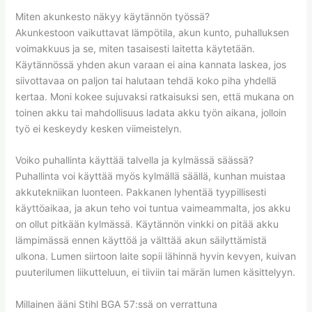
Miten akunkesto näkyy käytännön työssä?
Akunkestoon vaikuttavat lämpötila, akun kunto, puhalluksen
voimakkuus ja se, miten tasaisesti laitetta käytetään.
Käytännössä yhden akun varaan ei aina kannata laskea, jos
siivottavaa on paljon tai halutaan tehdä koko piha yhdellä
kertaa. Moni kokee sujuvaksi ratkaisuksi sen, että mukana on
toinen akku tai mahdollisuus ladata akku työn aikana, jolloin
työ ei keskeydy kesken viimeistelyn.
Voiko puhallinta käyttää talvella ja kylmässä säässä?
Puhallinta voi käyttää myös kylmällä säällä, kunhan muistaa
akkutekniikan luonteen. Pakkanen lyhentää tyypillisesti
käyttöaikaa, ja akun teho voi tuntua vaimeammalta, jos akku
on ollut pitkään kylmässä. Käytännön vinkki on pitää akku
lämpimässä ennen käyttöä ja välttää akun säilyttämistä
ulkona. Lumen siirtoon laite sopii lähinnä hyvin kevyen, kuivan
puuterilumen liikutteluun, ei tiiviin tai märän lumen käsittelyyn.
Millainen ääni Stihl BGA 57:ssä on verrattuna