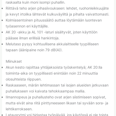
raskaalta kuin moni isompi puhallin.
Riittävä teho arjen pihasiivoukseen: lehdet, ruohonleikkuujäte
ja kevyt irtolika lähtevät kulkuväyliltä ja pihalta vaivattomasti.
Kolmiasentoinen pituussäätö auttaa löytämään luontevan
työasennon eri käyttäjille.
AK 20 -akku ja AL 101 -laturi sisältyvät, joten käyttöön
pääsee ilman erillisiä hankintoja.
Melutaso pysyy kohtuullisena akkulaitteelle tyypilliseen
tapaan (äänipaine noin 79 dB(A)).
Miinukset
Akun kesto rajoittaa yhtäjaksoista työskentelyä; AK 20:lla
toiminta-aika on tyypillisesti enintään noin 22 minuuttia
olosuhteista riippuen.
Raskaaseen, märän lehtimassan tai isojen alueiden jatkuvaan
puhallukseen voi kaivata tehokkaampaa mallia.
Ilmannopeus ja puhallusteho ovat arjen siistimiseen sopivat,
mutta eivät aina riitä pinttyneeseen likaan tai syvään sora- ja
lehtikerrokseen.
Latausrytmi voi hidastaa työpäivää, jos käytössä ei ole toista