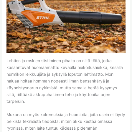
Lehtien ja roskien siistiminen pihalta on niitä töitä, jotka
kasaantuvat huomaamatta: keväällä hiekoitushiekka, kesällä
nurmikon leikkuujäte ja syksyllä loputon lehtimatto. Moni
haluaa hoitaa homman nopeasti ilman bensankäryä ja
käynnistysnarun nykimistä, mutta samalla herää kysymys
siitä, riittääkö akkupuhaltimen teho ja käyttöaika arjen
tarpeisiin.
Mukana on myös kokemuksia ja huomioita, joita usein ei löydy
pelkistä teknisistä tiedoista: miten akku kestää omassa
rytmissä, miten laite tuntuu kädessä pidemmän