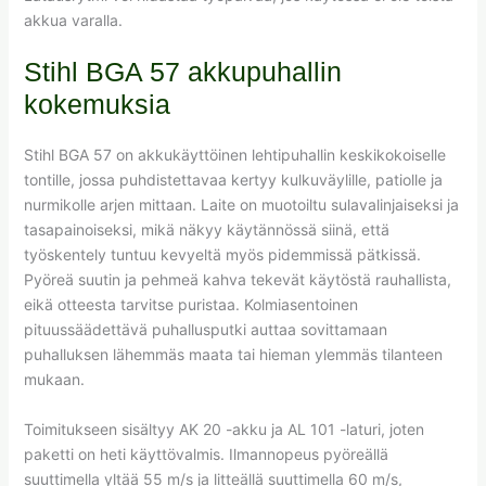
akkua varalla.
Stihl BGA 57 akkupuhallin
kokemuksia
Stihl BGA 57 on akkukäyttöinen lehtipuhallin keskikokoiselle
tontille, jossa puhdistettavaa kertyy kulkuväylille, patiolle ja
nurmikolle arjen mittaan. Laite on muotoiltu sulavalinjaiseksi ja
tasapainoiseksi, mikä näkyy käytännössä siinä, että
työskentely tuntuu kevyeltä myös pidemmissä pätkissä.
Pyöreä suutin ja pehmeä kahva tekevät käytöstä rauhallista,
eikä otteesta tarvitse puristaa. Kolmiasentoinen
pituussäädettävä puhallusputki auttaa sovittamaan
puhalluksen lähemmäs maata tai hieman ylemmäs tilanteen
mukaan.
Toimitukseen sisältyy AK 20 -akku ja AL 101 -laturi, joten
paketti on heti käyttövalmis. Ilmannopeus pyöreällä
suuttimella yltää 55 m/s ja litteällä suuttimella 60 m/s,