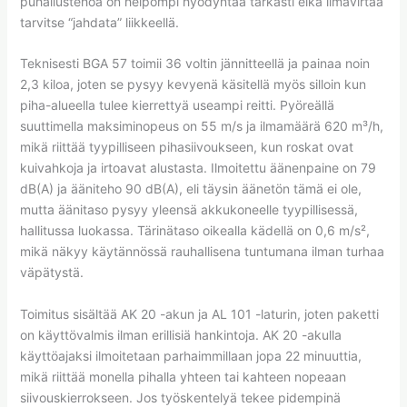
puhallustehoa on helpompi hyödyntää tarkasti eikä ilmavirtaa
tarvitse “jahdata” liikkeellä.
Teknisesti BGA 57 toimii 36 voltin jännitteellä ja painaa noin
2,3 kiloa, joten se pysyy kevyenä käsitellä myös silloin kun
piha-alueella tulee kierrettyä useampi reitti. Pyöreällä
suuttimella maksiminopeus on 55 m/s ja ilmamäärä 620 m³/h,
mikä riittää tyypilliseen pihasiivoukseen, kun roskat ovat
kuivahkoja ja irtoavat alustasta. Ilmoitettu äänenpaine on 79
dB(A) ja ääniteho 90 dB(A), eli täysin äänetön tämä ei ole,
mutta äänitaso pysyy yleensä akkukoneelle tyypillisessä,
hallitussa luokassa. Tärinätaso oikealla kädellä on 0,6 m/s²,
mikä näkyy käytännössä rauhallisena tuntumana ilman turhaa
väpätystä.
Toimitus sisältää AK 20 -akun ja AL 101 -laturin, joten paketti
on käyttövalmis ilman erillisiä hankintoja. AK 20 -akulla
käyttöajaksi ilmoitetaan parhaimmillaan jopa 22 minuuttia,
mikä riittää monella pihalla yhteen tai kahteen nopeaan
siivouskierrokseen. Jos työskentelyä tekee pidempinä