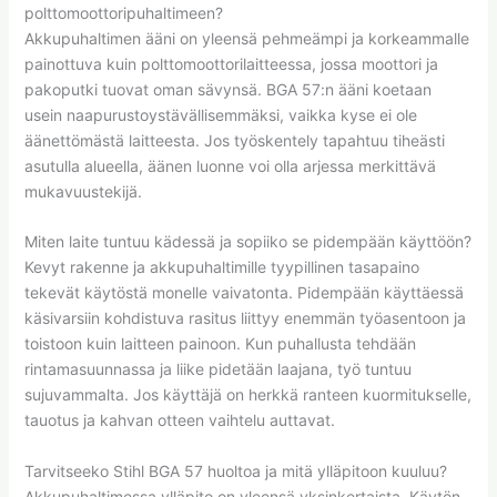
polttomoottoripuhaltimeen?
Akkupuhaltimen ääni on yleensä pehmeämpi ja korkeammalle
painottuva kuin polttomoottorilaitteessa, jossa moottori ja
pakoputki tuovat oman sävynsä. BGA 57:n ääni koetaan
usein naapurustoystävällisemmäksi, vaikka kyse ei ole
äänettömästä laitteesta. Jos työskentely tapahtuu tiheästi
asutulla alueella, äänen luonne voi olla arjessa merkittävä
mukavuustekijä.
Miten laite tuntuu kädessä ja sopiiko se pidempään käyttöön?
Kevyt rakenne ja akkupuhaltimille tyypillinen tasapaino
tekevät käytöstä monelle vaivatonta. Pidempään käyttäessä
käsivarsiin kohdistuva rasitus liittyy enemmän työasentoon ja
toistoon kuin laitteen painoon. Kun puhallusta tehdään
rintamasuunnassa ja liike pidetään laajana, työ tuntuu
sujuvammalta. Jos käyttäjä on herkkä ranteen kuormitukselle,
tauotus ja kahvan otteen vaihtelu auttavat.
Tarvitseeko Stihl BGA 57 huoltoa ja mitä ylläpitoon kuuluu?
Akkupuhaltimessa ylläpito on yleensä yksinkertaista. Käytön