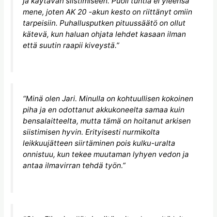
ja käytävän siistimiseen. Puoli tuntia ei yleensä
mene, joten AK 20 -akun kesto on riittänyt omiin
tarpeisiin. Puhallusputken pituussäätö on ollut
kätevä, kun haluan ohjata lehdet kasaan ilman
että suutin raapii kiveystä.”
“Minä olen Jari. Minulla on kohtuullisen kokoinen
piha ja en odottanut akkukoneelta samaa kuin
bensalaitteelta, mutta tämä on hoitanut arkisen
siistimisen hyvin. Erityisesti nurmikolta
leikkuujätteen siirtäminen pois kulku-uralta
onnistuu, kun tekee muutaman lyhyen vedon ja
antaa ilmavirran tehdä työn.”