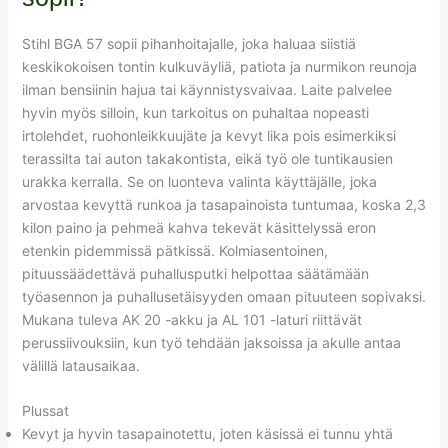
Stihl BGA 57 sopii pihanhoitajalle, joka haluaa siistiä
keskikokoisen tontin kulkuväyliä, patiota ja nurmikon reunoja
ilman bensiinin hajua tai käynnistysvaivaa. Laite palvelee
hyvin myös silloin, kun tarkoitus on puhaltaa nopeasti
irtolehdet, ruohonleikkuujäte ja kevyt lika pois esimerkiksi
terassilta tai auton takakontista, eikä työ ole tuntikausien
urakka kerralla. Se on luonteva valinta käyttäjälle, joka
arvostaa kevyttä runkoa ja tasapainoista tuntumaa, koska 2,3
kilon paino ja pehmeä kahva tekevät käsittelyssä eron
etenkin pidemmissä pätkissä. Kolmiasentoinen,
pituussäädettävä puhallusputki helpottaa säätämään
työasennon ja puhallusetäisyyden omaan pituuteen sopivaksi.
Mukana tuleva AK 20 -akku ja AL 101 -laturi riittävät
perussiivouksiin, kun työ tehdään jaksoissa ja akulle antaa
välillä latausaikaa.
Plussat
Kevyt ja hyvin tasapainotettu, joten käsissä ei tunnu yhtä