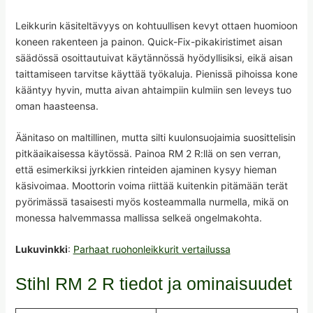
Leikkurin käsiteltävyys on kohtuullisen kevyt ottaen huomioon
koneen rakenteen ja painon. Quick-Fix-pikakiristimet aisan
säädössä osoittautuivat käytännössä hyödyllisiksi, eikä aisan
taittamiseen tarvitse käyttää työkaluja. Pienissä pihoissa kone
kääntyy hyvin, mutta aivan ahtaimpiin kulmiin sen leveys tuo
oman haasteensa.
Äänitaso on maltillinen, mutta silti kuulonsuojaimia suosittelisin
pitkäaikaisessa käytössä. Painoa RM 2 R:llä on sen verran,
että esimerkiksi jyrkkien rinteiden ajaminen kysyy hieman
käsivoimaa. Moottorin voima riittää kuitenkin pitämään terät
pyörimässä tasaisesti myös kosteammalla nurmella, mikä on
monessa halvemmassa mallissa selkeä ongelmakohta.
Lukuvinkki
:
Parhaat ruohonleikkurit vertailussa
Stihl RM 2 R tiedot ja ominaisuudet