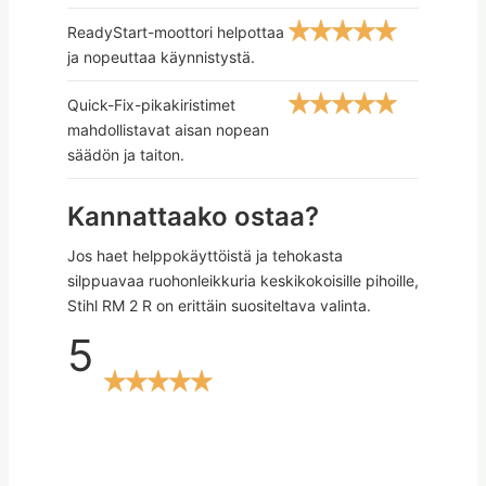
ReadyStart-moottori helpottaa
ja nopeuttaa käynnistystä.
Quick-Fix-pikakiristimet
mahdollistavat aisan nopean
säädön ja taiton.
Kannattaako ostaa?
Jos haet helppokäyttöistä ja tehokasta
silppuavaa ruohonleikkuria keskikokoisille pihoille,
Stihl RM 2 R on erittäin suositeltava valinta.
5