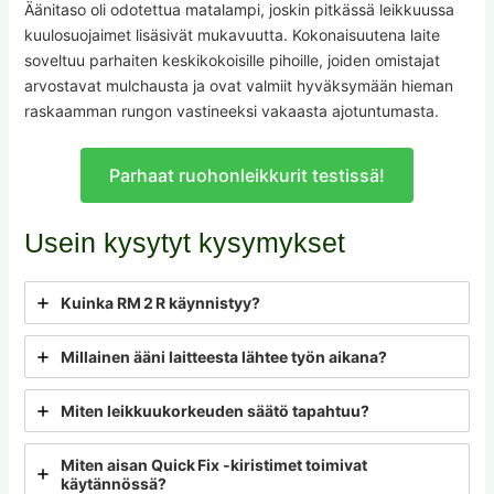
Äänitaso oli odotettua matalampi, joskin pitkässä leikkuussa
kuulosuojaimet lisäsivät mukavuutta. Kokonaisuutena laite
soveltuu parhaiten keskikokoisille pihoille, joiden omistajat
arvostavat mulchausta ja ovat valmiit hyväksymään hieman
raskaamman rungon vastineeksi vakaasta ajotuntumasta.
Parhaat ruohonleikkurit testissä!
Usein kysytyt kysymykset
Kuinka RM 2 R käynnistyy?
Millainen ääni laitteesta lähtee työn aikana?
Miten leikkuukorkeuden säätö tapahtuu?
Miten aisan Quick Fix ‑kiristimet toimivat
käytännössä?