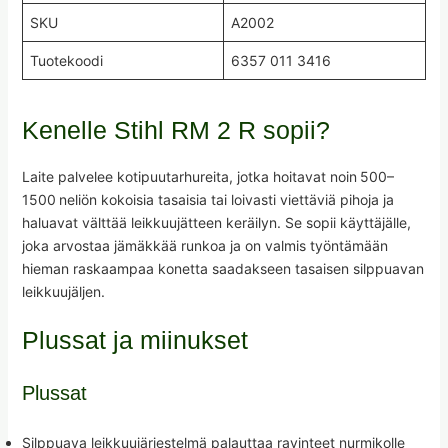
SKU
A2002
Tuotekoodi
6357 011 3416
Kenelle Stihl RM 2 R sopii?
Laite palvelee kotipuutarhureita, jotka hoitavat noin 500–
1500 neliön kokoisia tasaisia tai loivasti viettäviä pihoja ja
haluavat välttää leikkuujätteen keräilyn. Se sopii käyttäjälle,
joka arvostaa jämäkkää runkoa ja on valmis työntämään
hieman raskaampaa konetta saadakseen tasaisen silppuavan
leikkuujäljen.
Plussat ja miinukset
Plussat
Silppuava leikkuujärjestelmä palauttaa ravinteet nurmikolle