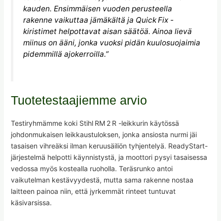
kauden. Ensimmäisen vuoden perusteella
rakenne vaikuttaa jämäkältä ja Quick Fix -
kiristimet helpottavat aisan säätöä. Ainoa lievä
miinus on ääni, jonka vuoksi pidän kuulosuojaimia
pidemmillä ajokerroilla.”
Tuotetestaajiemme arvio
Testiryhmämme koki Stihl RM 2 R -leikkurin käytössä
johdonmukaisen leikkaustuloksen, jonka ansiosta nurmi jäi
tasaisen vihreäksi ilman keruusäiliön tyhjentelyä. ReadyStart-
järjestelmä helpotti käynnistystä, ja moottori pysyi tasaisessa
vedossa myös kostealla ruoholla. Teräsrunko antoi
vaikutelman kestävyydestä, mutta sama rakenne nostaa
laitteen painoa niin, että jyrkemmät rinteet tuntuvat
käsivarsissa.