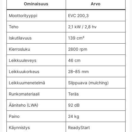
Ominaisuus
Arvo
Moottorityyppi
EVC 200,3
Teho
2,1 kW / 2,8 hv
Iskutilavuus
139 cm³
Kierrosluku
2800 rpm
Leikkuuleveys
46 cm
Leikkuukorkeus
28–85 mm
Leikkuumenetelmä
Silppuava (mulching)
Runkomateriaali
Teräs
Ääniteho (LWA)
92 dB
Paino
24 kg
Käynnistys
ReadyStart