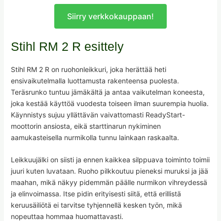
Siirry verkkokauppaan!
Stihl RM 2 R esittely
Stihl RM 2 R on ruohonleikkuri, joka herättää heti
ensivaikutelmalla luottamusta rakenteensa puolesta.
Teräsrunko tuntuu jämäkältä ja antaa vaikutelman koneesta,
joka kestää käyttöä vuodesta toiseen ilman suurempia huolia.
Käynnistys sujuu yllättävän vaivattomasti ReadyStart-
moottorin ansiosta, eikä starttinarun nykiminen
aamukasteisella nurmikolla tunnu lainkaan raskaalta.
Leikkuujälki on siisti ja ennen kaikkea silppuava toiminto toimii
juuri kuten luvataan. Ruoho pilkkoutuu pieneksi muruksi ja jää
maahan, mikä näkyy pidemmän päälle nurmikon vihreydessä
ja elinvoimassa. Itse pidin erityisesti siitä, että erillistä
keruusäiliötä ei tarvitse tyhjennellä kesken työn, mikä
nopeuttaa hommaa huomattavasti.