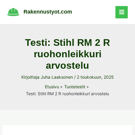
Siirry
sisältöön
Rakennustyot.com
Testi: Stihl RM 2 R
ruohonleikkuri
arvostelu
Kirjoittaja
Juha Laaksonen
/
2 toukokuun, 2025
Etusivu
Tuotetestit
Testi: Stihl RM 2 R ruohonleikkuri arvostelu