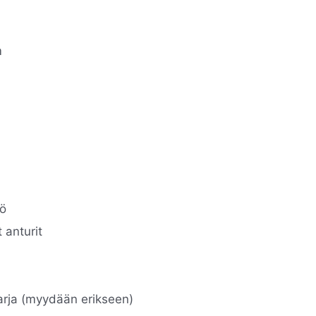
m
ö
 anturit
rja (myydään erikseen)