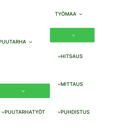
TYÖMAA
PUUTARHA
HITSAUS
MITTAUS
PUUTARHATYÖT
PUHDISTUS