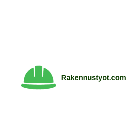
Siirry
sisältöön
Rakennustyot.com