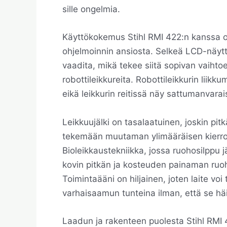
sille ongelmia.
Käyttökokemus Stihl RMI 422:n kanssa on 
ohjelmoinnin ansiosta. Selkeä LCD-näyttö
vaadita, mikä tekee siitä sopivan vaihtoe
robottileikkureita. Robottileikkurin liikku
eikä leikkurin reitissä näy sattumanvar
Leikkuujälki on tasalaatuinen, joskin pi
tekemään muutaman ylimääräisen kierrok
Bioleikkaustekniikka, jossa ruohosilppu 
kovin pitkän ja kosteuden painaman ruo
Toimintaääni on hiljainen, joten laite v
varhaisaamun tunteina ilman, että se hä
Laadun ja rakenteen puolesta Stihl RMI