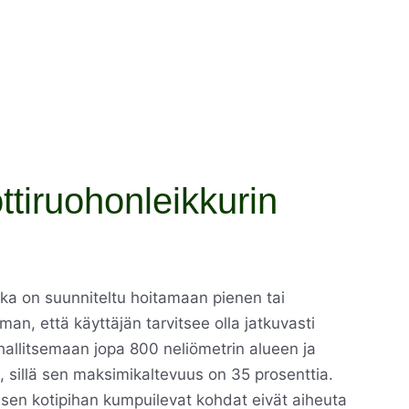
ttiruohonleikkurin
joka on suunniteltu hoitamaan pienen tai
an, että käyttäjän tarvitsee olla jatkuvasti
hallitsemaan jopa 800 neliömetrin alueen ja
tä, sillä sen maksimikaltevuus on 35 prosenttia.
isen kotipihan kumpuilevat kohdat eivät aiheuta