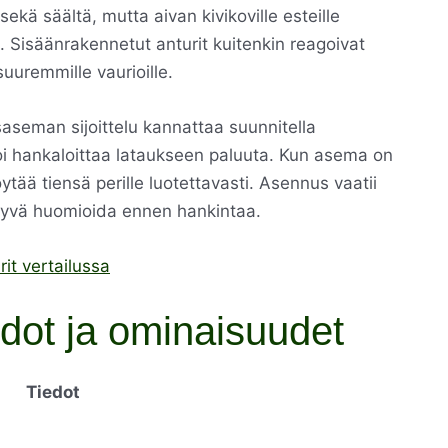
sekä säältä, mutta aivan kivikoville esteille
. Sisäänrakennetut anturit kuitenkin reagoivat
suuremmille vaurioille.
aseman sijoittelu kannattaa suunnitella
voi hankaloittaa lataukseen paluuta. Kun asema on
löytää tiensä perille luotettavasti. Asennus vaatii
n hyvä huomioida ennen hankintaa.
it vertailussa
edot ja ominaisuudet
Tiedot