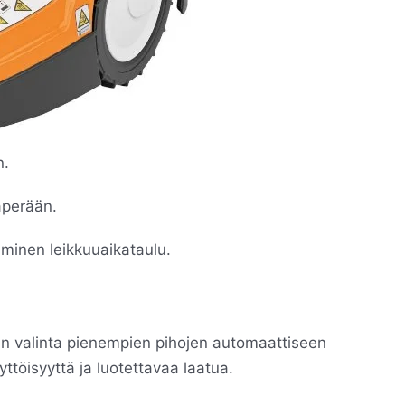
n.
aperään.
minen leikkuuaikataulu.
en valinta pienempien pihojen automaattiseen
ttöisyyttä ja luotettavaa laatua.