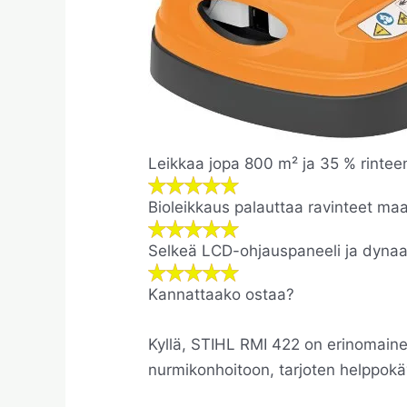
Leikkaa jopa 800 m² ja 35 % rintee
Bioleikkaus palauttaa ravinteet ma
Selkeä LCD-ohjauspaneeli ja dynaa
Kannattaako ostaa?
Kyllä, STIHL RMI 422 on erinomain
nurmikonhoitoon, tarjoten helppokäy