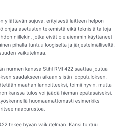
yllättävän sujuva, erityisesti laitteen helpon
 ohjaa asetusten tekemistä eikä teknisiä taitoja
hdon niillekin, jotka eivät ole aiemmin käyttäneet
minen pihalla tuntuu loogiselta ja järjestelmälliseltä,
aisuuden vaikutelmaa.
tkän nurmen kanssa Stihl RMI 422 saattaa joutua
sen saadakseen aikaan siistin lopputuloksen.
jätetään maahan lannoitteeksi, toimii hyvin, mutta
hon kanssa tulos voi jäädä hieman epätasaiseksi.
oi työskennellä huomaamattomasti esimerkiksi
iritsee naapurustoa.
 422 tekee hyvän vaikutelman. Kansi tuntuu