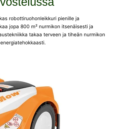
rvostelussa
s robottiruohonleikkuri pienille ja
ikkaa jopa 800 m² nurmikon itsenäisesti ja
kkaustekniikka takaa terveen ja tiheän nurmikon
ja energiatehokkaasti.