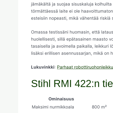
jämäkältä ja suojaa sisuskaluja kolhuilta 
törmättäessä laite ei ole haavoittumaton
esteisiin nopeasti, mikä vähentää riskiä 
Omassa testissäni huomasin, että lataus
huolellisesti, sillä epätasainen maasto 
tasaisella ja avoimella paikalla, leikkuri 
lisäksi erillisen asennussarjan, mikä o
Lukuvinkki
:
Parhaat robottiruohonleikkur
Stihl RMI 422:n ti
Ominaisuus
Maksimi nurmikkoala
800 m²