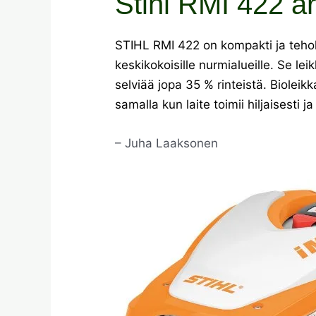
Stihl RMI 422 a
STIHL RMI 422 on kompakti ja tehoka
keskikokoisille nurmialueille. Se le
selviää jopa 35 % rinteistä. Biolei
samalla kun laite toimii hiljaisesti 
– Juha Laaksonen