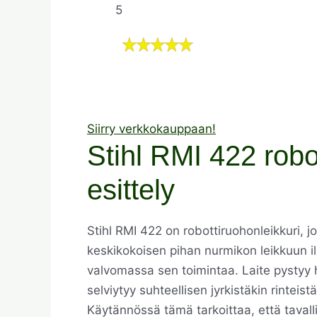
5
Siirry verkkokauppaan!
Stihl RMI 422 robo
esittely
Stihl RMI 422 on robottiruohonleikkuri, 
keskikokoisen pihan nurmikon leikkuun ilm
valvomassa sen toimintaa. Laite pystyy 
selviytyy suhteellisen jyrkistäkin rinteis
Käytännössä tämä tarkoittaa, että tavall