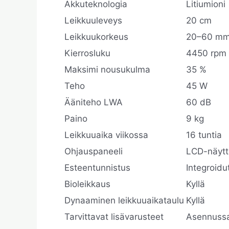
Akkuteknologia
Litiumioni
Leikkuuleveys
20 cm
Leikkuukorkeus
20–60 m
Kierrosluku
4450 rpm
Maksimi nousukulma
35 %
Teho
45 W
Ääniteho LWA
60 dB
Paino
9 kg
Leikkuuaika viikossa
16 tuntia
Ohjauspaneeli
LCD-näytt
Esteentunnistus
Integroidut
Bioleikkaus
Kyllä
Dynaaminen leikkuuaikataulu
Kyllä
Tarvittavat lisävarusteet
Asennussa