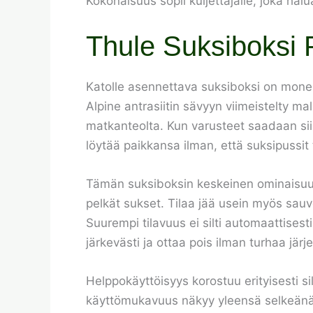
Kokonaisuus sopii kuljettajalle, joka haluaa
Thule Suksiboksi P
Katolle asennettava suksiboksi on monelle
Alpine antrasiitin sävyyn viimeistelty ma
matkanteolta. Kun varusteet saadaan siis
löytää paikkansa ilman, että suksipussit t
Tämän suksiboksin keskeinen ominaisuus
pelkät sukset. Tilaa jää usein myös sauv
Suurempi tilavuus ei silti automaattises
järkevästi ja ottaa pois ilman turhaa järj
Helppokäyttöisyys korostuu erityisesti si
käyttömukavuus näkyy yleensä selkeänä to