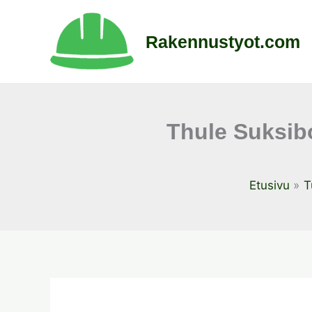
Siirry
sisältöön
Rakennustyot.com
Thule Suksibo
Etusivu
T