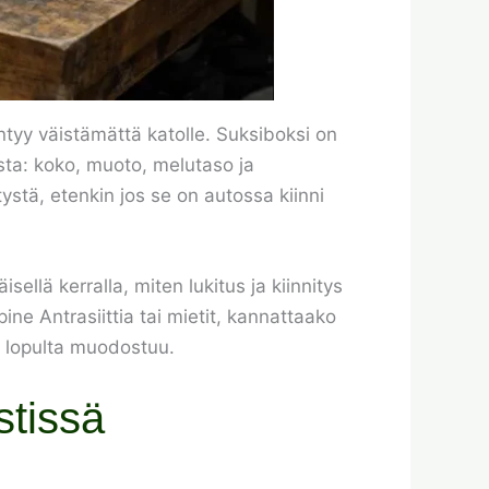
tyy väistämättä katolle. Suksiboksi on
ista: koko, muoto, melutaso ja
tystä, etenkin jos se on autossa kiinni
lä kerralla, miten lukitus ja kiinnitys
pine Antrasiittia tai mietit, kannattaako
ä lopulta muodostuu.
stissä