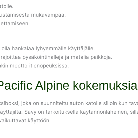
tolle.
atkustamisesta mukavampaa.
ljettamiseen.
olla hankalaa lyhyemmälle käyttäjälle.
ajoittaa pysäköintihalleja ja matalia paikkoja.
nkin moottoritienopeuksissa.
Pacific Alpine kokemuksia
uksiboksi, joka on suunniteltu auton katolle silloin kun tav
käyttäjiltä. Sävy on tarkoituksella käytännönläheinen, s
vaikuttavat käyttöön.