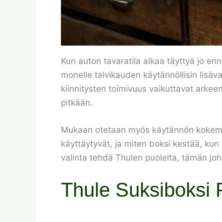
Kun auton tavaratila alkaa täyttyä jo e
monelle talvikauden käytännöllisin lisäva
kiinnitysten toimivuus vaikuttavat arkeen
pitkään.
Mukaan otetaan myös käytännön kokemuksia
käyttäytyvät, ja miten boksi kestää, kun s
valinta tehdä Thulen puolelta, tämän jo
Thule Suksiboksi Pa