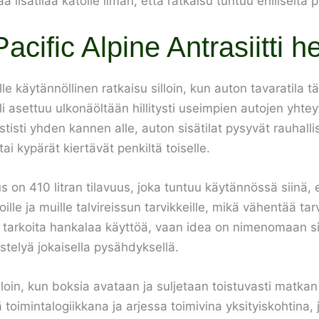
 lisätilaa katolle ilman, että ratkaisu tuntuu erilliseltä p
acific Alpine Antrasiitti 
 käytännöllinen ratkaisu silloin, kun auton tavaratila t
lli asettuu ulkonäöltään hillitysti useimpien autojen yhte
tisti yhden kannen alle, auton sisätilat pysyvät rauhal
ai kypärät kiertävät penkiltä toiselle.
 on 410 litran tilavuus, joka tuntuu käytännössä siin
oille ja muille talvireissun tarvikkeille, mikä vähentää 
ti tarkoita hankalaa käyttöä, vaan idea on nimenomaan sii
estelyä jokaisella pysähdyksellä.
lloin, kun boksia avataan ja suljetaan toistuvasti matka
imintalogiikkana ja arjessa toimivina yksityiskohtina, 