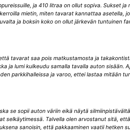
oppureissuille, ja 410 litraa on ollut sopiva. Sukset ja
 kerroilla mietin, miten tavarat kannattaa asetella, 
juvalta ja boksin koko on ollut järkevän tuntuinen fa
 että tavarat saa pois matkustamosta ja takakontist
ekka ja lumi kulkeudu samalla tavalla auton sisään.
en parkkihalleissa ja varoo, ettei lastaa mitään tur
ska se sopii auton väriin eikä näytä silmiinpistävältä
t selkäytimessä. Talvella olen arvostanut sitä, että
inuksena sanoisin, että pakkaaminen vaatii hetken s