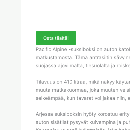
Osta täältä!
Pacific Alpine -suksiboksi on auton katolle
matkustamosta. Tämä antrasiitin sävyinen
suojassa ajoviimalta, tiesuolalta ja roisk
Tilavuus on 410 litraa, mikä näkyy käytä
muuta matkakuormaa, joka muuten veisi ta
selkeämpää, kun tavarat voi jakaa niin, e
Arjessa suksiboksin hyöty korostuu erityi
auton sisätilat pysyvät kuivempina ja puh