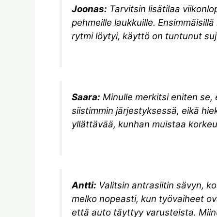
Joonas:
Tarvitsin lisätilaa viikonl
pehmeille laukkuille. Ensimmäisillä
rytmi löytyi, käyttö on tuntunut su
Saara:
Minulle merkitsi eniten se,
siistimmin järjestyksessä, eikä hi
yllättävää, kunhan muistaa korkeud
Antti:
Valitsin antrasiitin sävyn, ko
melko nopeasti, kun työvaiheet ova
että auto täyttyy varusteista. Mi