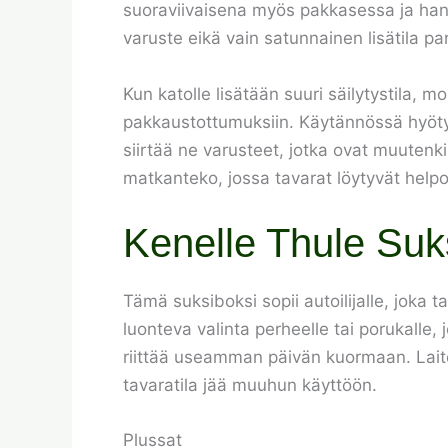
suoraviivaisena myös pakkasessa ja han
varuste eikä vain satunnainen lisätila par
Kun katolle lisätään suuri säilytystila, 
pakkaustottumuksiin. Käytännössä hyöty syn
siirtää ne varusteet, jotka ovat muutenki
matkanteko, jossa tavarat löytyvät help
Kenelle Thule Suksi
Tämä suksiboksi sopii autoilijalle, joka t
luonteva valinta perheelle tai porukalle, 
riittää useamman päivän kuormaan. Laite 
tavaratila jää muuhun käyttöön.
Plussat