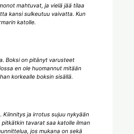
 monot mahtuvat, ja vielä jää tilaa
jotta kansi sulkeutuu vaivatta. Kun
rmarin katolle.
a. Boksi on pitänyt varusteet
 Ajossa en ole huomannut mitään
han korkealle boksin sisällä.
. Kiinnitys ja irrotus sujuu nykyään
 pitkätkin tavarat saa katolle ilman
uunnittelua, jos mukana on sekä