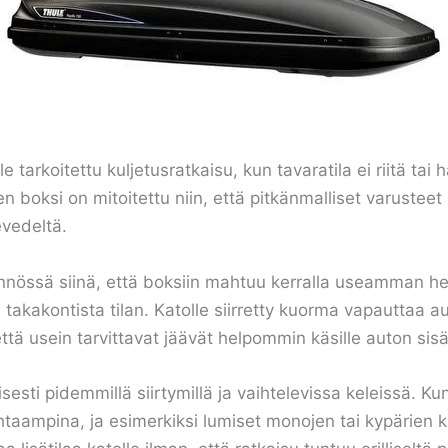
 tarkoitettu kuljetusratkaisu, kun tavaratila ei riitä tai 
 boksi on mitoitettu niin, että pitkänmalliset varusteet
evedeltä.
nnössä siinä, että boksiin mahtuu kerralla useamman henk
kakontista tilan. Katolle siirretty kuorma vapauttaa au
ttä usein tarvittavat jäävät helpommin käsille auton sisä
sesti pidemmillä siirtymillä ja vaihtelevissa keleissä. K
taampina, ja esimerkiksi lumiset monojen tai kypärien ka