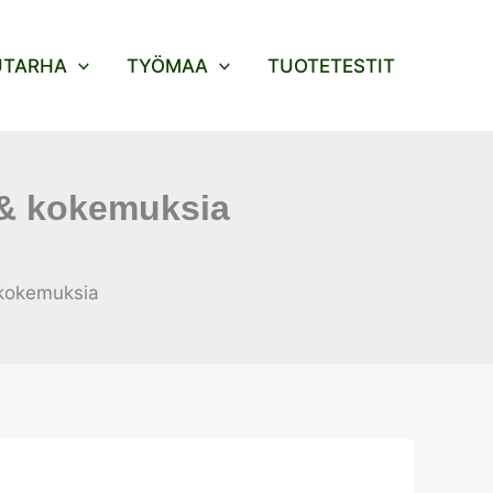
UTARHA
TYÖMAA
TUOTETESTIT
u & kokemuksia
 kokemuksia