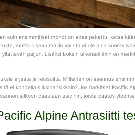
nnen kuin ensimmäiset monot on edes pakattu, katse kään
ruste, mutta oikean mallin valinta ei ole aina suoraviiva
 yllättävän paljon. Lisäksi boksin ulkonäölläkin on merki
 arjesta ja reissuilta. Millainen on asennus ensimmäisel
itä ei kohdella silkkihansikkain? Jos harkitset Pacific Al
hdannon jälkeen päästään asioihin, joista päätös yleens
cific Alpine Antrasiitti te