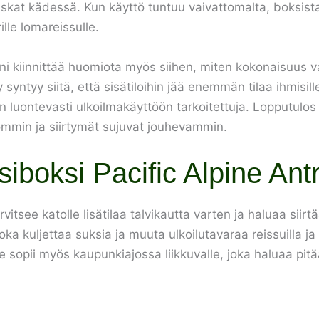
skat kädessä. Kun käyttö tuntuu vaivattomalta, boksist
ille lomareissulle.
moni kiinnittää huomiota myös siihen, miten kokonaisuus 
tyy siitä, että sisätiloihin jää enemmän tilaa ihmisille 
n luontevasti ulkoilmakäyttöön tarkoitettuja. Lopputulos
ommin ja siirtymät sujuvat jouhevammin.
boksi Pacific Alpine Antra
arvitsee katolle lisätilaa talvikautta varten ja haluaa si
joka kuljettaa suksia ja muuta ulkoilutavaraa reissuilla ja 
sopii myös kaupunkiajossa liikkuvalle, joka haluaa pitää