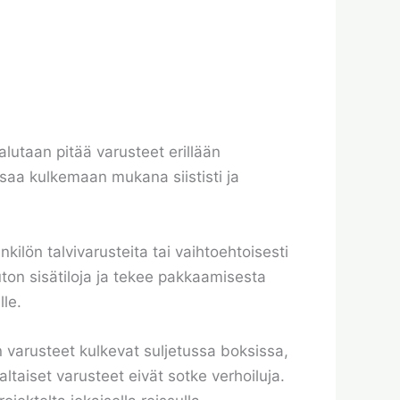
halutaan pitää varusteet erillään
 saa kulkemaan mukana siististi ja
ilön talvivarusteita tai vaihtoehtoisesti
ton sisätiloja ja tekee pakkaamisesta
lle.
un varusteet kulkevat suljetussa boksissa,
ltaiset varusteet eivät sotke verhoiluja.