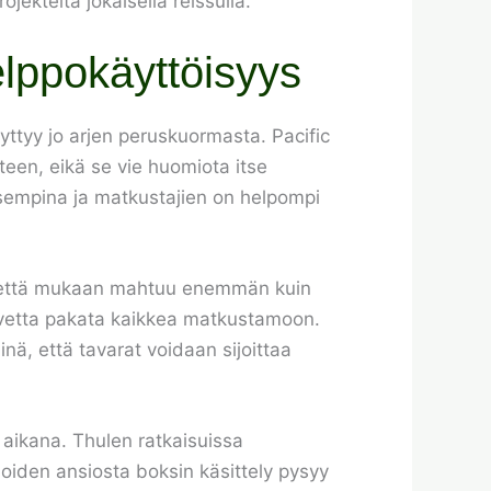
rojektelta jokaisella reissulla.
helppokäyttöisyys
äyttyy jo arjen peruskuormasta. Pacific
yteen, eikä se vie huomiota itse
lisempina ja matkustajien on helpompi
ä, että mukaan mahtuu enemmän kuin
tarvetta pakata kaikkea matkustamoon.
nä, että tavarat voidaan sijoittaa
n aikana. Thulen ratkaisuissa
joiden ansiosta boksin käsittely pysyy