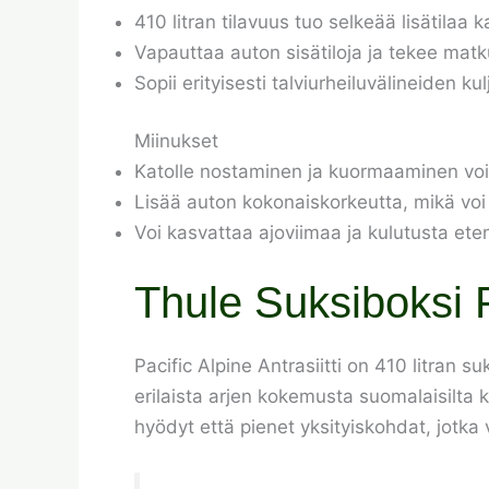
410 litran tilavuus tuo selkeää lisätilaa ka
Vapauttaa auton sisätiloja ja tekee m
Sopii erityisesti talviurheiluvälineiden ku
Miinukset
Katolle nostaminen ja kuormaaminen voi 
Lisää auton kokonaiskorkeutta, mikä voi r
Voi kasvattaa ajoviimaa ja kulutusta ete
Thule Suksiboksi 
Pacific Alpine Antrasiitti on 410 litran s
erilaista arjen kokemusta suomalaisilta 
hyödyt että pienet yksityiskohdat, jotka 