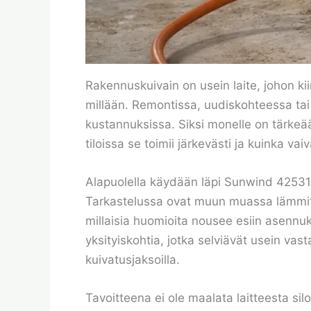
Rakennuskuivain on usein laite, johon ki
millään. Remontissa, uudiskohteessa tai 
kustannuksissa. Siksi monelle on tärkeää
tiloissa se toimii järkevästi ja kuinka vai
Alapuolella käydään läpi Sunwind 4253
Tarkastelussa ovat muun muassa lämmitys
millaisia huomioita nousee esiin asennu
yksityiskohtia, jotka selviävät usein vast
kuivatusjaksoilla.
Tavoitteena ei ole maalata laitteesta si