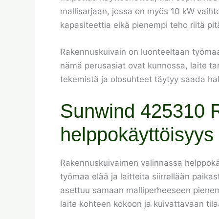
mallisarjaan, jossa on myös 10 kW vaiht
kapasiteettia eikä pienempi teho riitä p
Rakennuskuivain on luonteeltaan työmaalai
nämä perusasiat ovat kunnossa, laite tar
tekemistä ja olosuhteet täytyy saada hal
Sunwind 425310 R
helppokäyttöisyys
Rakennuskuivaimen valinnassa helppokäyttö
työmaa elää ja laitteita siirrellään pa
asettuu samaan malliperheeseen pienem
laite kohteen kokoon ja kuivattavaan tila