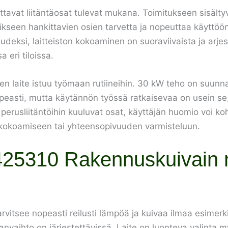
ittavat liitäntäosat tulevat mukana. Toimitukseen sisält
ikseen hankittavien osien tarvetta ja nopeuttaa käyttöö
eksi, laitteiston kokoaminen on suoraviivaista ja arjess
 eri tiloissa.
n laite istuu työmaan rutiineihin. 30 kW teho on suunnatt
peasti, mutta käytännön työssä ratkaisevaa on usein se
perusliitäntöihin kuuluvat osat, käyttäjän huomio voi koh
 kokoamiseen tai yhteensopivuuden varmisteluun.
425310 Rakennuskuivain
arvitsee nopeasti reilusti lämpöä ja kuivaa ilmaa esimer
anvaihto on järjestettävissä. Laite on luonteva valinta myö