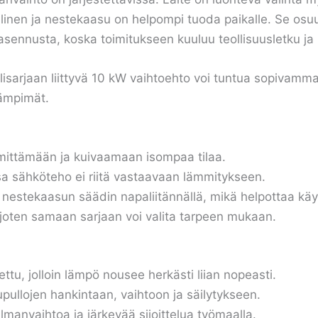
linen ja nestekaasu on helpompi tuoda paikalle. Se osuu
ennusta, koska toimitukseen kuuluu teollisuusletku ja 
sarjaan liittyvä 10 kW vaihtoehto voi tuntua sopivammal
lämpimät.
mmittämään ja kuivaamaan isompaa tilaa.
ssa sähköteho ei riitä vastaavaan lämmitykseen.
 nestekaasun säädin napaliitännällä, mikä helpottaa käy
 joten samaan sarjaan voi valita tarpeen mukaan.
tettu, jolloin lämpö nousee herkästi liian nopeasti.
pullojen hankintaan, vaihtoon ja säilytykseen.
lmanvaihtoa ja järkevää sijoittelua työmaalla.