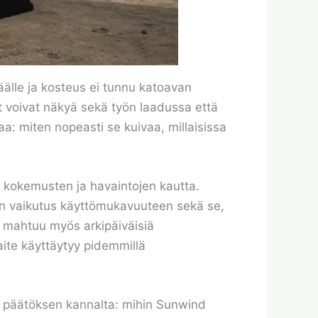
äälle ja kosteus ei tunnu katoavan
et voivat näkyä sekä työn laadussa että
aa: miten nopeasti se kuivaa, millaisissa
kokemusten ja havaintojen kautta.
tön vaikutus käyttömukavuuteen sekä se,
n mahtuu myös arkipäiväisiä
laite käyttäytyy pidemmillä
ta päätöksen kannalta: mihin Sunwind