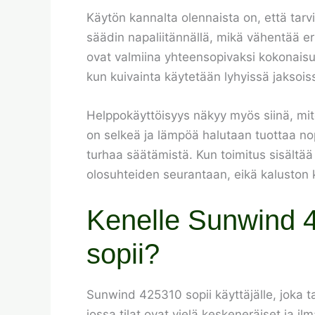
Käytön kannalta olennaista on, että tarv
säädin napaliitännällä, mikä vähentää er
ovat valmiina yhteensopivaksi kokonaisuud
kun kuivainta käytetään lyhyissä jaksoissa
Helppokäyttöisyys näkyy myös siinä, mite
on selkeä ja lämpöä halutaan tuottaa no
turhaa säätämistä. Kun toimitus sisältää 
olosuhteiden seurantaan, eikä kaluston
Kenelle Sunwind 
sopii?
Sunwind 425310 sopii käyttäjälle, joka t
jossa tilat ovat vielä keskeneräiset ja ilm