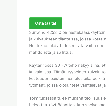
Osta täältä!
Sunwind 425310 on nestekaasukäyttöinen 
ja kuivaukseen tilanteissa, joissa kosteu
Nestekaasukäyttö tekee siitä vaihtoehdon
mahdollista ja sallittua.
Käytännössä 30 kW teho näkyy siinä, et
kuivaimissa. Tämän tyyppinen kuivain toi
kosteuden poistuminen ulos eikä pelkkä l
työmaat, joissa olosuhteet vaihtelevat ja
Toimituksessa tulee mukana teollisuuslet
helpottaa käyttöönottoa, kun sopiva kaas