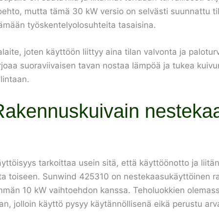
oehto, mutta tämä 30 kW versio on selvästi suunnattu ti
itämään työskentelyolosuhteita tasaisina.
te, joten käyttöön liittyy aina tilan valvonta ja paloturv
joaa suoraviivaisen tavan nostaa lämpöä ja tukea kuivum
lintaan.
akennuskuivain nesteka
isyys tarkoittaa usein sitä, että käyttöönotto ja liitän
ikasta toiseen. Sunwind 425310 on nestekaasukäyttöinen 
män 10 kW vaihtoehdon kanssa. Teholuokkien olemassa
an, jolloin käyttö pysyy käytännöllisenä eikä perustu arv