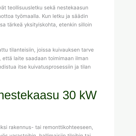
yvät teollisuusletku sekä nestekaasun
nottoa työmaalla. Kun letku ja säädin
a tärkeä yksityiskohta, etenkin silloin
u tilanteisiin, joissa kuivauksen tarve
, että laite saadaan toimimaan ilman
distua itse kuivatusprosessiin ja tilan
 nestekaasu 30 kW
kiksi rakennus- tai remonttikohteeseen,
s varastoihin, hallimaisiin tiloihin tai