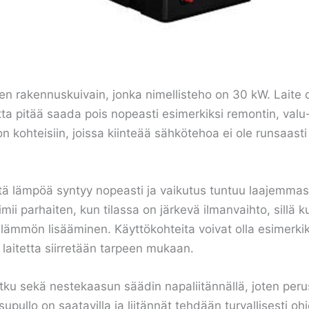
rakennuskuivain, jonka nimellisteho on 30 kW. Laite o
tta pitää saada pois nopeasti esimerkiksi remontin, valu-
 kohteisiin, joissa kiinteää sähkötehoa ei ole runsaasti
tä lämpöä syntyy nopeasti ja vaikutus tuntuu laajemmas
mii parhaiten, kun tilassa on järkevä ilmanvaihto, sillä
ämmön lisääminen. Käyttökohteita voivat olla esimerkiksi
 laitetta siirretään tarpeen mukaan.
ku sekä nestekaasun säädin napaliitännällä, joten perusli
upullo on saatavilla ja liitännät tehdään turvallisesti 