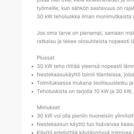
työmaille, kun sähkön saatavuus on rajal
30 kW teholuokka ilman monimutkaista as
Jos oma tarve on pienempi, samaan malli
ratkaisu ja tekee olosuhteista nopeasti 
Plussat
30 kW teho riittää yleensä nopeasti lä
Nestekaasukäyttö toimii tilanteissa, joi
Toimituksessa mukana teollisuusletku ja
Teholuokista on tarjolla 10 kW ja 30 kW,
Miinukset
30 kW voi olla pieniin huoneisiin ylimitoi
Nestekaasun käyttö tuo lisävaivaa kaasu
Käyttö edellyttää käytännössä toimivaa i