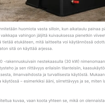
innitetään huomiota vasta silloin, kun aikataulu painaa p
vaikkapa vahingon jäljiltä kuivauksessa pienetkin viive
 tietää etukäteen, mitä laitteelta voi käytännössä odott
vaton sitä on käyttää arjessa.
10 -rakennuskuivain nestekaasulla (30 kW) nimenomaan 
teho ja sen riittävyys erilaisiin tilanteisiin, kaasukäy
ksesta, ilmanvaihdosta ja turvallisesta käytöstä. Mukaa
a käytössä – esimerkiksi ääni, siirrettävyys ja se, miten 
loiteltua kuvaa, vaan koota yhteen se, mikä on olennais