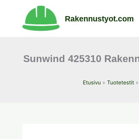
Siirry
sisältöön
Rakennustyot.com
Sunwind 425310 Rakenn
Etusivu
Tuotetestit