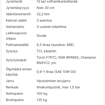
Jyrsinterät
12 kpl volframikarbiditerää
Jyrsintäsyvyys
Noin 30 cm
Vääntömomentti
32,2 Nm
Kahvan säätö
3 asentoa
Voimansiirto
3-urainen kiilahihna
Leikkuupurun
Sivulle
ohjaus
Polttoainesäiliö
6,5 litraa (suositus: 98E)
Sytytys
TCI, kärjetön
Torch F7RTC, NGK BPR6ES, Champion
Sytytystulpat
RN9YCC ym.
Öljymäärä ennen
0,9–1 litraa (SAE 10W-30)
käyttöä
Jarru
Viputoiminen levyjarru
Renkaat
Ilmakumipyörät, max 1,5 bar
Nettopaino
100 kg
Bruttopaino
125 kg