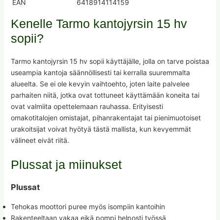
EAN
6418914114159
Kenelle Tarmo kantojyrsin 15 hv
sopii?
Tarmo kantojyrsin 15 hv sopii käyttäjälle, jolla on tarve poistaa
useampia kantoja säännöllisesti tai kerralla suuremmalta
alueelta. Se ei ole kevyin vaihtoehto, joten laite palvelee
parhaiten niitä, jotka ovat tottuneet käyttämään koneita tai
ovat valmiita opettelemaan rauhassa. Erityisesti
omakotitalojen omistajat, pihanrakentajat tai pienimuotoiset
urakoitsijat voivat hyötyä tästä mallista, kun kevyemmät
välineet eivät riitä.
Plussat ja miinukset
Plussat
Tehokas moottori puree myös isompiin kantoihin
Rakenteeltaan vakaa eikä pompi helposti työssä