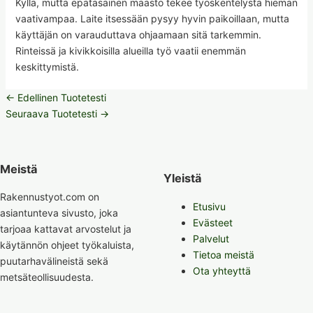
Kyllä, mutta epätasainen maasto tekee työskentelystä hieman
vaativampaa. Laite itsessään pysyy hyvin paikoillaan, mutta
käyttäjän on varauduttava ohjaamaan sitä tarkemmin.
Rinteissä ja kivikkoisilla alueilla työ vaatii enemmän
keskittymistä.
←
Edellinen Tuotetesti
Seuraava Tuotetesti
→
Meistä
Yleistä
Rakennustyot.com on
Etusivu
asiantunteva sivusto, joka
Evästeet
tarjoaa kattavat arvostelut ja
Palvelut
käytännön ohjeet työkaluista,
Tietoa meistä
puutarhavälineistä sekä
Ota yhteyttä
metsäteollisuudesta.