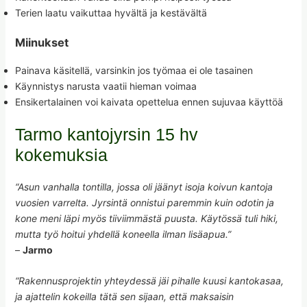
Terien laatu vaikuttaa hyvältä ja kestävältä
Miinukset
Painava käsitellä, varsinkin jos työmaa ei ole tasainen
Käynnistys narusta vaatii hieman voimaa
Ensikertalainen voi kaivata opettelua ennen sujuvaa käyttöä
Tarmo kantojyrsin 15 hv
kokemuksia
“Asun vanhalla tontilla, jossa oli jäänyt isoja koivun kantoja
vuosien varrelta. Jyrsintä onnistui paremmin kuin odotin ja
kone meni läpi myös tiiviimmästä puusta. Käytössä tuli hiki,
mutta työ hoitui yhdellä koneella ilman lisäapua.”
–
Jarmo
“Rakennusprojektin yhteydessä jäi pihalle kuusi kantokasaa,
ja ajattelin kokeilla tätä sen sijaan, että maksaisin