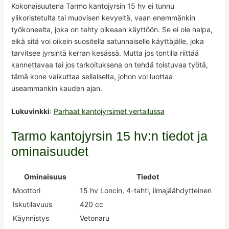
Kokonaisuutena Tarmo kantojyrsin 15 hv ei tunnu
ylikoristetulta tai muovisen kevyeltä, vaan enemmänkin
työkoneelta, joka on tehty oikeaan käyttöön. Se ei ole halpa,
eikä sitä voi oikein suositella satunnaiselle käyttäjälle, joka
tarvitsee jyrsintä kerran kesässä. Mutta jos tontilla riittää
kannettavaa tai jos tarkoituksena on tehdä toistuvaa työtä,
tämä kone vaikuttaa sellaiselta, johon voi luottaa
useammankin kauden ajan.
Lukuvinkki
:
Parhaat kantojyrsimet vertailussa
Tarmo kantojyrsin 15 hv:n tiedot ja
ominaisuudet
Ominaisuus
Tiedot
Moottori
15 hv Loncin, 4-tahti, ilmajäähdytteinen
Iskutilavuus
420 cc
Käynnistys
Vetonaru