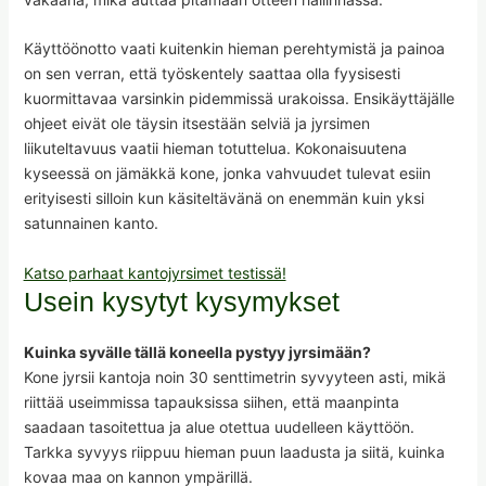
Käyttöönotto vaati kuitenkin hieman perehtymistä ja painoa
on sen verran, että työskentely saattaa olla fyysisesti
kuormittavaa varsinkin pidemmissä urakoissa. Ensikäyttäjälle
ohjeet eivät ole täysin itsestään selviä ja jyrsimen
liikuteltavuus vaatii hieman totuttelua. Kokonaisuutena
kyseessä on jämäkkä kone, jonka vahvuudet tulevat esiin
erityisesti silloin kun käsiteltävänä on enemmän kuin yksi
satunnainen kanto.
Katso parhaat kantojyrsimet testissä!
Usein kysytyt kysymykset
Kuinka syvälle tällä koneella pystyy jyrsimään?
Kone jyrsii kantoja noin 30 senttimetrin syvyyteen asti, mikä
riittää useimmissa tapauksissa siihen, että maanpinta
saadaan tasoitettua ja alue otettua uudelleen käyttöön.
Tarkka syvyys riippuu hieman puun laadusta ja siitä, kuinka
kovaa maa on kannon ympärillä.