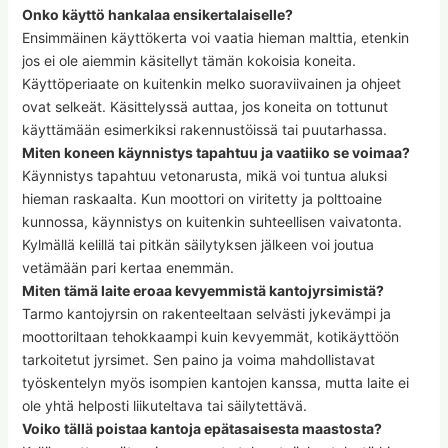
Onko käyttö hankalaa ensikertalaiselle?
Ensimmäinen käyttökerta voi vaatia hieman malttia, etenkin
jos ei ole aiemmin käsitellyt tämän kokoisia koneita.
Käyttöperiaate on kuitenkin melko suoraviivainen ja ohjeet
ovat selkeät. Käsittelyssä auttaa, jos koneita on tottunut
käyttämään esimerkiksi rakennustöissä tai puutarhassa.
Miten koneen käynnistys tapahtuu ja vaatiiko se voimaa?
Käynnistys tapahtuu vetonarusta, mikä voi tuntua aluksi
hieman raskaalta. Kun moottori on viritetty ja polttoaine
kunnossa, käynnistys on kuitenkin suhteellisen vaivatonta.
Kylmällä kelillä tai pitkän säilytyksen jälkeen voi joutua
vetämään pari kertaa enemmän.
Miten tämä laite eroaa kevyemmistä kantojyrsimistä?
Tarmo kantojyrsin on rakenteeltaan selvästi jykevämpi ja
moottoriltaan tehokkaampi kuin kevyemmät, kotikäyttöön
tarkoitetut jyrsimet. Sen paino ja voima mahdollistavat
työskentelyn myös isompien kantojen kanssa, mutta laite ei
ole yhtä helposti liikuteltava tai säilytettävä.
Voiko tällä poistaa kantoja epätasaisesta maastosta?