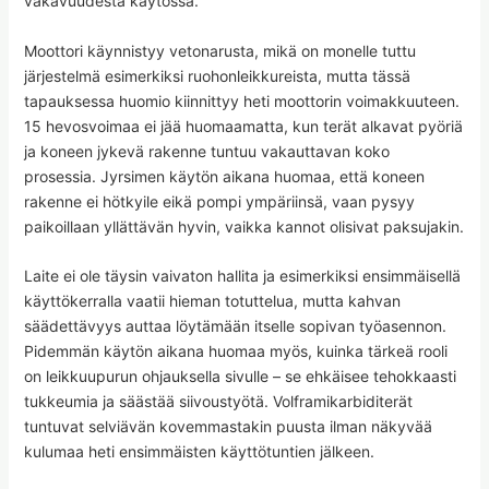
vakavuudesta käytössä.
Moottori käynnistyy vetonarusta, mikä on monelle tuttu
järjestelmä esimerkiksi ruohonleikkureista, mutta tässä
tapauksessa huomio kiinnittyy heti moottorin voimakkuuteen.
15 hevosvoimaa ei jää huomaamatta, kun terät alkavat pyöriä
ja koneen jykevä rakenne tuntuu vakauttavan koko
prosessia. Jyrsimen käytön aikana huomaa, että koneen
rakenne ei hötkyile eikä pompi ympäriinsä, vaan pysyy
paikoillaan yllättävän hyvin, vaikka kannot olisivat paksujakin.
Laite ei ole täysin vaivaton hallita ja esimerkiksi ensimmäisellä
käyttökerralla vaatii hieman totuttelua, mutta kahvan
säädettävyys auttaa löytämään itselle sopivan työasennon.
Pidemmän käytön aikana huomaa myös, kuinka tärkeä rooli
on leikkuupurun ohjauksella sivulle – se ehkäisee tehokkaasti
tukkeumia ja säästää siivoustyötä. Volframikarbiditerät
tuntuvat selviävän kovemmastakin puusta ilman näkyvää
kulumaa heti ensimmäisten käyttötuntien jälkeen.