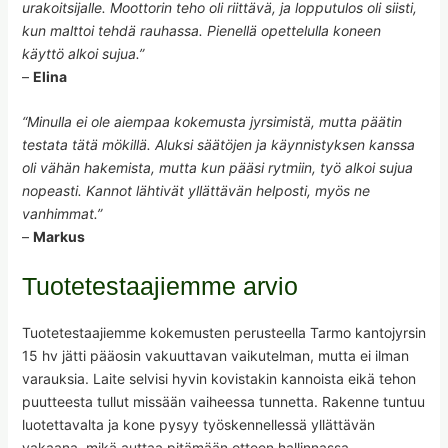
urakoitsijalle. Moottorin teho oli riittävä, ja lopputulos oli siisti,
kun malttoi tehdä rauhassa. Pienellä opettelulla koneen
käyttö alkoi sujua.”
–
Elina
“Minulla ei ole aiempaa kokemusta jyrsimistä, mutta päätin
testata tätä mökillä. Aluksi säätöjen ja käynnistyksen kanssa
oli vähän hakemista, mutta kun pääsi rytmiin, työ alkoi sujua
nopeasti. Kannot lähtivät yllättävän helposti, myös ne
vanhimmat.”
–
Markus
Tuotetestaajiemme arvio
Tuotetestaajiemme kokemusten perusteella Tarmo kantojyrsin
15 hv jätti pääosin vakuuttavan vaikutelman, mutta ei ilman
varauksia. Laite selvisi hyvin kovistakin kannoista eikä tehon
puutteesta tullut missään vaiheessa tunnetta. Rakenne tuntuu
luotettavalta ja kone pysyy työskennellessä yllättävän
vakaana, mikä auttaa pitämään otteen hallinnassa.