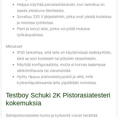
Helppo käyttää perustarkistuksiin, kun tarkoitus on
saada yleiskuva tilanteesta.
Soveltuu 230 V järjestelmiin, jotka ovat yleisiä kodeissa
ja monissa työtiloissa.
Pieni ja kevyt laite, jonka voi pitää mukana
työkalupakissa.
Miinukset
IP20 tarkoittaa, että laite on käytännössä sisäkäyttöön,
eikä se sovi kosteisiin tai pölyisiin olosuhteisiin.
Näyttää konfiguraatiota, mutta ei korvaa laajempaa
sähkömittausta tai vianetsintää.
Hyöty riippuu pistorasiatyypistä ja siitä, mitä
kytkentäpoikkeamia laite ylipäätään tunnistaa.
Testboy Schuki 2K Pistorasiatesteri
kokemuksia
Seinäpistorasioiden kunto ja kytkentä voivat herättää