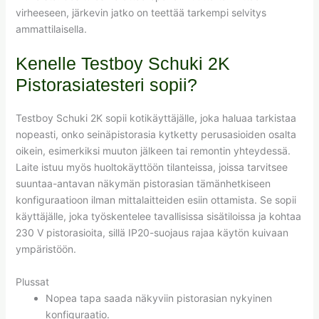
virheeseen, järkevin jatko on teettää tarkempi selvitys
ammattilaisella.
Kenelle Testboy Schuki 2K
Pistorasiatesteri sopii?
Testboy Schuki 2K sopii kotikäyttäjälle, joka haluaa tarkistaa
nopeasti, onko seinäpistorasia kytketty perusasioiden osalta
oikein, esimerkiksi muuton jälkeen tai remontin yhteydessä.
Laite istuu myös huoltokäyttöön tilanteissa, joissa tarvitsee
suuntaa-antavan näkymän pistorasian tämänhetkiseen
konfiguraatioon ilman mittalaitteiden esiin ottamista. Se sopii
käyttäjälle, joka työskentelee tavallisissa sisätiloissa ja kohtaa
230 V pistorasioita, sillä IP20-suojaus rajaa käytön kuivaan
ympäristöön.
Plussat
Nopea tapa saada näkyviin pistorasian nykyinen
konfiguraatio.