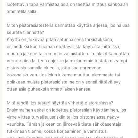
luotettavin tapa varmistaa asia on teettää mittaus sähköalan
ammattilaisella.
Miten pistorasiatesteriä kannattaa käyttää arjessa, jos haluaa
seurata tilannetta?
Käyttö on järkevää pitää satunnaisena tarkistuksena,
esimerkiksi kun huomaa epätavallista käytöstä laitteissa,
muuton jälkeen tai remontin valmistuttua. Tulokset kannattaa
verrata aina laitteen ohjeisiin ja mieluummin testata useampi
pistorasia samalla alueella, jotta saa paremman
kokonaiskuvan. Jos jokin lukema muuttuu aiemmasta tai
poikkeaa muista pistorasioista, se on yleensä riittävä syy
ottaa asia puheeksi ammattilaisen kanssa.
Mitä tehdä, jos testeri näyttää virhettä pistorasiassa?
Ensimmäinen askel on lopettaa pistorasian käyttäminen, jos
virhe viittaa turvallisuusriskiin tai jos pistorasiassa näkyy
vaurioita. Tämän jälkeen on järkevää tilata sähköasentaja
tutkimaan tilanne, koska korjaaminen ja varmistus