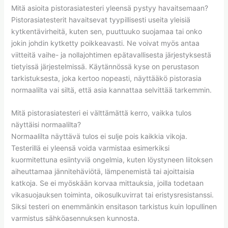
Mitä asioita pistorasiatesteri yleensä pystyy havaitsemaan?
Pistorasiatesterit havaitsevat tyypillisesti useita yleisiä
kytkentävirheitä, kuten sen, puuttuuko suojamaa tai onko
jokin johdin kytketty poikkeavasti. Ne voivat myös antaa
viitteitä vaihe- ja nollajohtimen epätavallisesta järjestyksestä
tietyissä järjestelmissä. Käytännössä kyse on perustason
tarkistuksesta, joka kertoo nopeasti, näyttääkö pistorasia
normaalilta vai siltä, että asia kannattaa selvittää tarkemmin.
Mitä pistorasiatesteri ei välttämättä kerro, vaikka tulos
näyttäisi normaalilta?
Normaalilta näyttävä tulos ei sulje pois kaikkia vikoja.
Testerillä ei yleensä voida varmistaa esimerkiksi
kuormitettuna esiintyviä ongelmia, kuten löystyneen liitoksen
aiheuttamaa jännitehäviötä, lämpenemistä tai ajoittaisia
katkoja. Se ei myöskään korvaa mittauksia, joilla todetaan
vikasuojauksen toiminta, oikosulkuvirrat tai eristysresistanssi.
Siksi testeri on enemmänkin ensitason tarkistus kuin lopullinen
varmistus sähköasennuksen kunnosta.