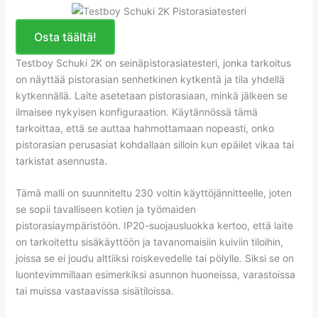
Osta täältä!
Testboy Schuki 2K on seinäpistorasiatesteri, jonka tarkoitus
on näyttää pistorasian senhetkinen kytkentä ja tila yhdellä
kytkennällä. Laite asetetaan pistorasiaan, minkä jälkeen se
ilmaisee nykyisen konfiguraation. Käytännössä tämä
tarkoittaa, että se auttaa hahmottamaan nopeasti, onko
pistorasian perusasiat kohdallaan silloin kun epäilet vikaa tai
tarkistat asennusta.
Tämä malli on suunniteltu 230 voltin käyttöjännitteelle, joten
se sopii tavalliseen kotien ja työmaiden
pistorasiaympäristöön. IP20-suojausluokka kertoo, että laite
on tarkoitettu sisäkäyttöön ja tavanomaisiin kuiviin tiloihin,
joissa se ei joudu alttiiksi roiskevedelle tai pölylle. Siksi se on
luontevimmillaan esimerkiksi asunnon huoneissa, varastoissa
tai muissa vastaavissa sisätiloissa.