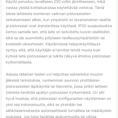
Käyttö perustuu tavalliseen 230 voltin jännitteeseen, mikä
vastaa yleistä kotitalouksissa käytettävää verkkoa. Tämä
tekee laitteesta luontevan valinnan pistorasioiden
tarkistamiseen silloin, kun ympäristö on tavanomainen sisätila
ja pistorasiat ovat standardissa käytössä. IP20-suojausluokka
kertoo samalla sen, että laite on tarkoitettu kuiviin sisätiloihin
eikä se ole suunniteltu pölyiseen teollisuusympäristöön tai
kosteisiin olosuhteisiin. Käytännössä helppokäyttöisyys
syntyy siitä, että käyttäjän ei tarvitse tehdä muuta kuin
kytkeä laite pistorasiaan ja tulkita näkyvä ilmoitus pistorasian
kytkentätilasta.
Arjessa tällainen testeri voi helpottaa esimerkiksi muuton
jälkeisiä tarkistuksia, vanhemman asunnon yksittäisten
pistorasioiden läpikäyntiä tai tilannetta, jossa jonkin laitteen
toiminta herättää epäilyn pistorasian kytkennästä. On silti
hyvä muistaa, että pistorasian konfiguraation näyttäminen on
yksi osa kokonaisuutta, eikä se yksinään tee
sähköasennuksesta automaattisesti turvallista tai määräysten
mukaista. Jos tulos herättää epävarmuutta tai viittaa