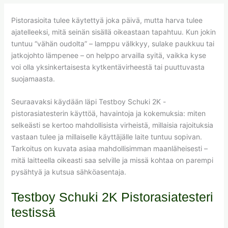
Pistorasioita tulee käytettyä joka päivä, mutta harva tulee
ajatelleeksi, mitä seinän sisällä oikeastaan tapahtuu. Kun jokin
tuntuu “vähän oudolta” – lamppu välkkyy, sulake paukkuu tai
jatkojohto lämpenee – on helppo arvailla syitä, vaikka kyse
voi olla yksinkertaisesta kytkentävirheestä tai puuttuvasta
suojamaasta.
Seuraavaksi käydään läpi Testboy Schuki 2K -
pistorasiatesterin käyttöä, havaintoja ja kokemuksia: miten
selkeästi se kertoo mahdollisista virheistä, millaisia rajoituksia
vastaan tulee ja millaiselle käyttäjälle laite tuntuu sopivan.
Tarkoitus on kuvata asiaa mahdollisimman maanläheisesti –
mitä laitteella oikeasti saa selville ja missä kohtaa on parempi
pysähtyä ja kutsua sähköasentaja.
Testboy Schuki 2K Pistorasiatesteri
testissä