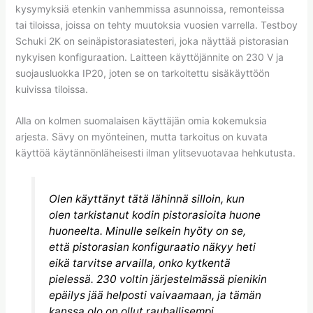
kysymyksiä etenkin vanhemmissa asunnoissa, remonteissa
tai tiloissa, joissa on tehty muutoksia vuosien varrella. Testboy
Schuki 2K on seinäpistorasiatesteri, joka näyttää pistorasian
nykyisen konfiguraation. Laitteen käyttöjännite on 230 V ja
suojausluokka IP20, joten se on tarkoitettu sisäkäyttöön
kuivissa tiloissa.
Alla on kolmen suomalaisen käyttäjän omia kokemuksia
arjesta. Sävy on myönteinen, mutta tarkoitus on kuvata
käyttöä käytännönläheisesti ilman ylitsevuotavaa hehkutusta.
Olen käyttänyt tätä lähinnä silloin, kun
olen tarkistanut kodin pistorasioita huone
huoneelta. Minulle selkein hyöty on se,
että pistorasian konfiguraatio näkyy heti
eikä tarvitse arvailla, onko kytkentä
pielessä. 230 voltin järjestelmässä pienikin
epäilys jää helposti vaivaamaan, ja tämän
kanssa olo on ollut rauhallisempi.