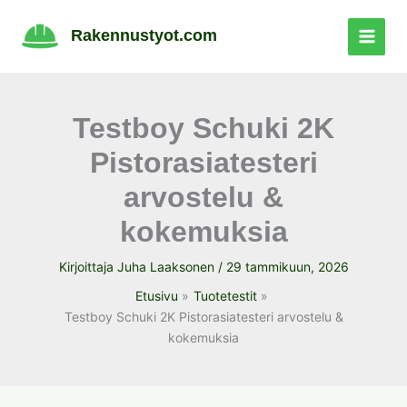
Siirry
sisältöön
Rakennustyot.com
Testboy Schuki 2K
Pistorasiatesteri
arvostelu &
kokemuksia
Kirjoittaja
Juha Laaksonen
/
29 tammikuun, 2026
Etusivu
Tuotetestit
Testboy Schuki 2K Pistorasiatesteri arvostelu &
kokemuksia