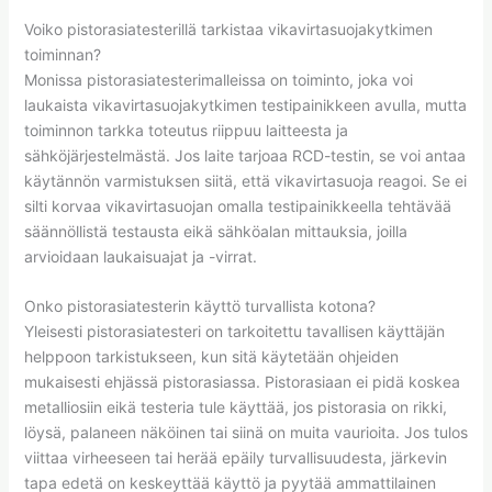
Voiko pistorasiatesterillä tarkistaa vikavirtasuojakytkimen
toiminnan?
Monissa pistorasiatesterimalleissa on toiminto, joka voi
laukaista vikavirtasuojakytkimen testipainikkeen avulla, mutta
toiminnon tarkka toteutus riippuu laitteesta ja
sähköjärjestelmästä. Jos laite tarjoaa RCD-testin, se voi antaa
käytännön varmistuksen siitä, että vikavirtasuoja reagoi. Se ei
silti korvaa vikavirtasuojan omalla testipainikkeella tehtävää
säännöllistä testausta eikä sähköalan mittauksia, joilla
arvioidaan laukaisuajat ja -virrat.
Onko pistorasiatesterin käyttö turvallista kotona?
Yleisesti pistorasiatesteri on tarkoitettu tavallisen käyttäjän
helppoon tarkistukseen, kun sitä käytetään ohjeiden
mukaisesti ehjässä pistorasiassa. Pistorasiaan ei pidä koskea
metalliosiin eikä testeria tule käyttää, jos pistorasia on rikki,
löysä, palaneen näköinen tai siinä on muita vaurioita. Jos tulos
viittaa virheeseen tai herää epäily turvallisuudesta, järkevin
tapa edetä on keskeyttää käyttö ja pyytää ammattilainen