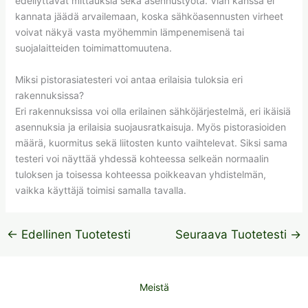
edellyttävät mittauksia sekä asennustyötä. Vian kanssa ei
kannata jäädä arvailemaan, koska sähköasennusten virheet
voivat näkyä vasta myöhemmin lämpenemisenä tai
suojalaitteiden toimimattomuutena.
Miksi pistorasiatesteri voi antaa erilaisia tuloksia eri
rakennuksissa?
Eri rakennuksissa voi olla erilainen sähköjärjestelmä, eri ikäisiä
asennuksia ja erilaisia suojausratkaisuja. Myös pistorasioiden
määrä, kuormitus sekä liitosten kunto vaihtelevat. Siksi sama
testeri voi näyttää yhdessä kohteessa selkeän normaalin
tuloksen ja toisessa kohteessa poikkeavan yhdistelmän,
vaikka käyttäjä toimisi samalla tavalla.
←
Edellinen Tuotetesti
Seuraava Tuotetesti
→
Meistä