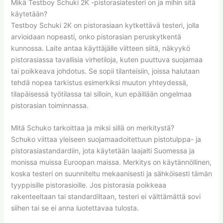
Mikä Testboy Schuki 2K -pistorasiatesteri on ja mihin sitä
käytetään?
Testboy Schuki 2K on pistorasiaan kytkettävä testeri, jolla
arvioidaan nopeasti, onko pistorasian peruskytkentä
kunnossa. Laite antaa käyttäjälle viitteen siitä, näkyykö
pistorasiassa tavallisia virhetiloja, kuten puuttuva suojamaa
tai poikkeava johdotus. Se sopii tilanteisiin, joissa halutaan
tehdä nopea tarkistus esimerkiksi muuton yhteydessä,
tilapäisessä työtilassa tai silloin, kun epäillään ongelmaa
pistorasian toiminnassa.
Mitä Schuko tarkoittaa ja miksi sillä on merkitystä?
Schuko viittaa yleiseen suojamaadoitettuun pistotulppa- ja
pistorasiastandardiin, jota käytetään laajalti Suomessa ja
monissa muissa Euroopan maissa. Merkitys on käytännöllinen,
koska testeri on suunniteltu mekaanisesti ja sähköisesti tämän
tyyppisille pistorasioille. Jos pistorasia poikkeaa
rakenteeltaan tai standardiltaan, testeri ei välttämättä sovi
siihen tai se ei anna luotettavaa tulosta.