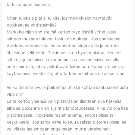
tarkistamaan asennus.
Miten tuloksia pitäisi tulkita, jos merkkivalot näyttävät
poikkeavaa yhdistelmää?
Merkkivalojen yhdistelmä kertoo tyypillisistä virhetiloista
laitteen mukana tulevan taulukon mukaan. Jos yhdistelmä
poikkeaa normaalista, se kannattaa kirjata ylös ja verrata
ohjekirjan selitteisiin. Tulkinnassa on hyvä muistaa, että eri
sähköjärjestelmissä ja vanhemmissa asennuksissa voi olla
erityispiirteitä, jotka vaikuttavat lukemaan. Epäselvä tulos on
käytännössä viesti siitä, että tarkempi mittaus on aiheellinen.
Voiko testerin avulla paikantaa, missä kohtaa sähköasennusta
vika on?
Laite kertoo yleensä vain pistorasian tilanteen sillä hetkellä,
eikä se paikanna vian sijaintia johdotuksessa. Vika voi olla itse
pistorasiassa, liitoksissa rasian takana, jakorasioissa tai
keskuksella. Jos sama virhe toistuu useissa pistorasioissa, se
voi viitata laajempaan ongelmaan, mutta varsinainen