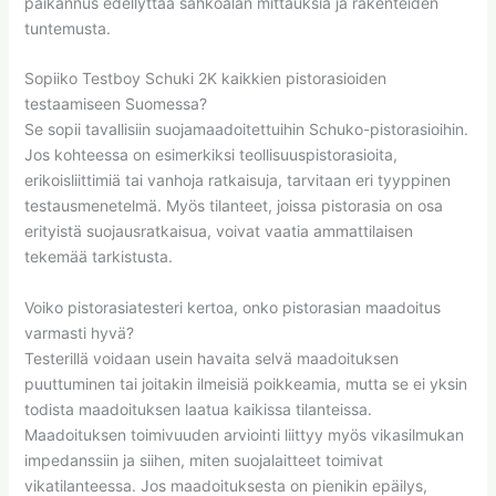
paikannus edellyttää sähköalan mittauksia ja rakenteiden
tuntemusta.
Sopiiko Testboy Schuki 2K kaikkien pistorasioiden
testaamiseen Suomessa?
Se sopii tavallisiin suojamaadoitettuihin Schuko-pistorasioihin.
Jos kohteessa on esimerkiksi teollisuuspistorasioita,
erikoisliittimiä tai vanhoja ratkaisuja, tarvitaan eri tyyppinen
testausmenetelmä. Myös tilanteet, joissa pistorasia on osa
erityistä suojausratkaisua, voivat vaatia ammattilaisen
tekemää tarkistusta.
Voiko pistorasiatesteri kertoa, onko pistorasian maadoitus
varmasti hyvä?
Testerillä voidaan usein havaita selvä maadoituksen
puuttuminen tai joitakin ilmeisiä poikkeamia, mutta se ei yksin
todista maadoituksen laatua kaikissa tilanteissa.
Maadoituksen toimivuuden arviointi liittyy myös vikasilmukan
impedanssiin ja siihen, miten suojalaitteet toimivat
vikatilanteessa. Jos maadoituksesta on pienikin epäilys,