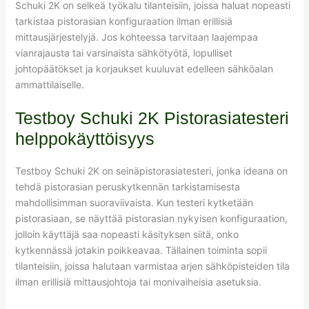
Schuki 2K on selkeä työkalu tilanteisiin, joissa haluat nopeasti
tarkistaa pistorasian konfiguraation ilman erillisiä
mittausjärjestelyjä. Jos kohteessa tarvitaan laajempaa
vianrajausta tai varsinaista sähkötyötä, lopulliset
johtopäätökset ja korjaukset kuuluvat edelleen sähköalan
ammattilaiselle.
Testboy Schuki 2K Pistorasiatesteri
helppokäyttöisyys
Testboy Schuki 2K on seinäpistorasiatesteri, jonka ideana on
tehdä pistorasian peruskytkennän tarkistamisesta
mahdollisimman suoraviivaista. Kun testeri kytketään
pistorasiaan, se näyttää pistorasian nykyisen konfiguraation,
jolloin käyttäjä saa nopeasti käsityksen siitä, onko
kytkennässä jotakin poikkeavaa. Tällainen toiminta sopii
tilanteisiin, joissa halutaan varmistaa arjen sähköpisteiden tila
ilman erillisiä mittausjohtoja tai monivaiheisia asetuksia.