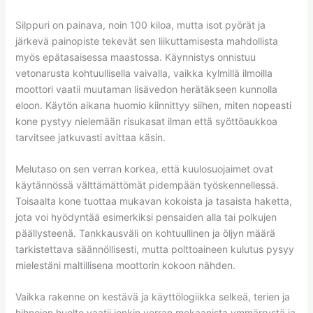
Silppuri on painava, noin 100 kiloa, mutta isot pyörät ja
järkevä painopiste tekevät sen liikuttamisesta mahdollista
myös epätasaisessa maastossa. Käynnistys onnistuu
vetonarusta kohtuullisella vaivalla, vaikka kylmillä ilmoilla
moottori vaatii muutaman lisävedon herätäkseen kunnolla
eloon. Käytön aikana huomio kiinnittyy siihen, miten nopeasti
kone pystyy nielemään risukasat ilman että syöttöaukkoa
tarvitsee jatkuvasti avittaa käsin.
Melutaso on sen verran korkea, että kuulosuojaimet ovat
käytännössä välttämättömät pidempään työskennellessä.
Toisaalta kone tuottaa mukavan kokoista ja tasaista haketta,
jota voi hyödyntää esimerkiksi pensaiden alla tai polkujen
päällysteenä. Tankkausväli on kohtuullinen ja öljyn määrä
tarkistettava säännöllisesti, mutta polttoaineen kulutus pysyy
mielestäni maltillisena moottorin kokoon nähden.
Vaikka rakenne on kestävä ja käyttölogiikka selkeä, terien ja
hihnojen huolto vaatii jonkin verran mekaanista ymmärrystä ja