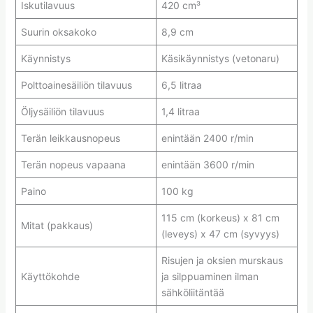
Iskutilavuus
420 cm³
Suurin oksakoko
8,9 cm
Käynnistys
Käsikäynnistys (vetonaru)
Polttoainesäiliön tilavuus
6,5 litraa
Öljysäiliön tilavuus
1,4 litraa
Terän leikkausnopeus
enintään 2400 r/min
Terän nopeus vapaana
enintään 3600 r/min
Paino
100 kg
115 cm (korkeus) x 81 cm
Mitat (pakkaus)
(leveys) x 47 cm (syvyys)
Risujen ja oksien murskaus
Käyttökohde
ja silppuaminen ilman
sähköliitäntää