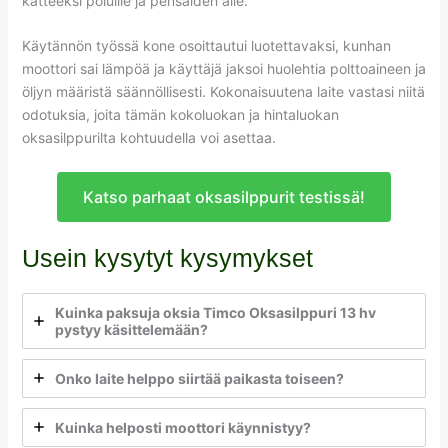
katteeksi poluille ja pensaiden alle.
Käytännön työssä kone osoittautui luotettavaksi, kunhan
moottori sai lämpöä ja käyttäjä jaksoi huolehtia polttoaineen ja
öljyn määristä säännöllisesti. Kokonaisuutena laite vastasi niitä
odotuksia, joita tämän kokoluokan ja hintaluokan
oksasilppurilta kohtuudella voi asettaa.
Katso parhaat oksasilppurit testissä!
Usein kysytyt kysymykset
Kuinka paksuja oksia Timco Oksasilppuri 13 hv
pystyy käsittelemään?
Onko laite helppo siirtää paikasta toiseen?
Kuinka helposti moottori käynnistyy?