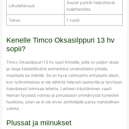
Suuret pyörät helpottavat
Liikuteltavuus
kuljettamista
Takuu
1 vuosi
Kenelle Timco Oksasilppuri 13 hv
sopii?
Timco Oksasilppuri 13 hv sopii ihmisille, joilla on paljon oksia
ja risuja käsiteltävänä esimerkiksi omakotitalon pihalla,
maatilalla tai mökillä. Se on hyvä vaihtoehto erityisesti silloin,
kun työkohteessa ei ole sähköä helposti saatavilla ja tarvitaan
itsenäisesti toimivaa laitetta. Laitteen käyttäminen vaatii
hieman fyysistä voimaa ja perustason ymmärrystä koneiden
huollosta, joten se ei ole aivan aloittelijalle paras mahdollinen
valinta.
Plussat ja miinukset