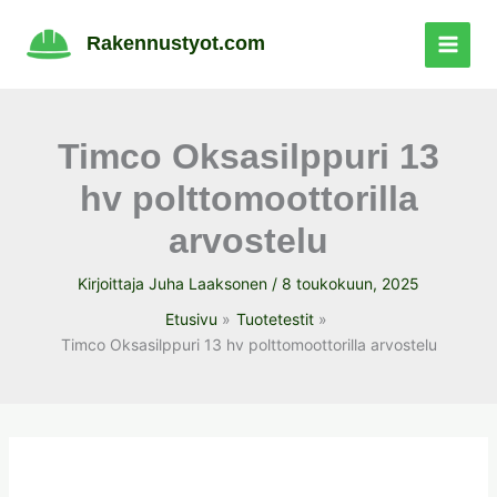
Siirry
sisältöön
Rakennustyot.com
Timco Oksasilppuri 13
hv polttomoottorilla
arvostelu
Kirjoittaja
Juha Laaksonen
/
8 toukokuun, 2025
Etusivu
Tuotetestit
Timco Oksasilppuri 13 hv polttomoottorilla arvostelu