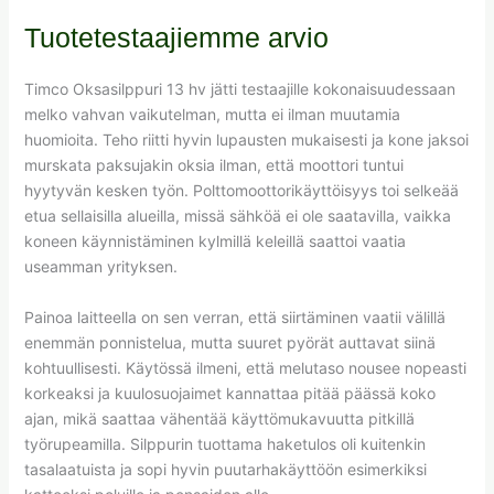
Tuotetestaajiemme arvio
Timco Oksasilppuri 13 hv jätti testaajille kokonaisuudessaan
melko vahvan vaikutelman, mutta ei ilman muutamia
huomioita. Teho riitti hyvin lupausten mukaisesti ja kone jaksoi
murskata paksujakin oksia ilman, että moottori tuntui
hyytyvän kesken työn. Polttomoottorikäyttöisyys toi selkeää
etua sellaisilla alueilla, missä sähköä ei ole saatavilla, vaikka
koneen käynnistäminen kylmillä keleillä saattoi vaatia
useamman yrityksen.
Painoa laitteella on sen verran, että siirtäminen vaatii välillä
enemmän ponnistelua, mutta suuret pyörät auttavat siinä
kohtuullisesti. Käytössä ilmeni, että melutaso nousee nopeasti
korkeaksi ja kuulosuojaimet kannattaa pitää päässä koko
ajan, mikä saattaa vähentää käyttömukavuutta pitkillä
työrupeamilla. Silppurin tuottama haketulos oli kuitenkin
tasalaatuista ja sopi hyvin puutarhakäyttöön esimerkiksi