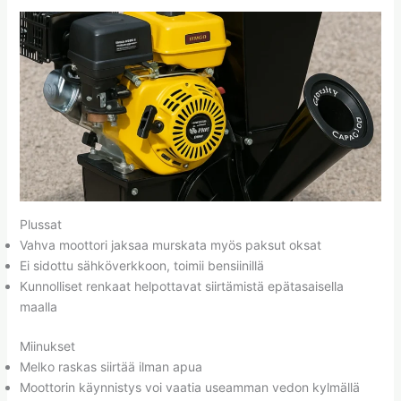
Plussat
Vahva moottori jaksaa murskata myös paksut oksat
Ei sidottu sähköverkkoon, toimii bensiinillä
Kunnolliset renkaat helpottavat siirtämistä epätasaisella
maalla
Miinukset
Melko raskas siirtää ilman apua
Moottorin käynnistys voi vaatia useamman vedon kylmällä