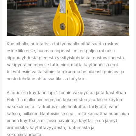
Kun pihalla, autotallissa tai työmaalla pitää saada raskas
esine liikkeelle, huomaa nopeasti, miten paljon ratkaisu
riippuu yhdestä pienestä yksityiskohdasta: nostovälineestä.
Väkipyörä on monelle tuttu nimi, mutta käytännössä erot
tulevat esiin vasta silloin, kun kuorma on oikeasti painava ja
nosto tehdään ahtaassa tilassa tai yksin.
Alapuolella käydään läpi 1 tonnin väkipyörää ja tarkastellaan
Hakliftin mallia nimenomaan kokemusten ja arkisen käytön
näkökulmasta. Tarkoitus ei ole hehkuttaa tai lytätä, vaan
katsoa, millaisiin tilanteisiin se sopii, mitä kannattaa huomioida
ennen käyttöä ja millaisia havaintoja käyttäjille on jäänyt
esimerkiksi käytettävyydestä, tuntumasta ja
kokonaislaadusta.