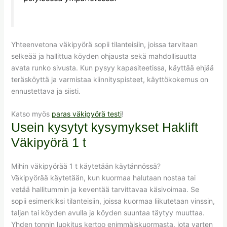
Yhteenvetona väkipyörä sopii tilanteisiin, joissa tarvitaan
selkeää ja hallittua köyden ohjausta sekä mahdollisuutta
avata runko sivusta. Kun pysyy kapasiteetissa, käyttää ehjää
teräsköyttä ja varmistaa kiinnityspisteet, käyttökokemus on
ennustettava ja siisti.
Katso myös
paras väkipyörä testi
!
Usein kysytyt kysymykset Haklift
Väkipyörä 1 t
Mihin väkipyörää 1 t käytetään käytännössä?
Väkipyörää käytetään, kun kuormaa halutaan nostaa tai
vetää hallitummin ja keventää tarvittavaa käsivoimaa. Se
sopii esimerkiksi tilanteisiin, joissa kuormaa liikutetaan vinssin,
taljan tai köyden avulla ja köyden suuntaa täytyy muuttaa.
Yhden tonnin luokitus kertoo enimmäiskuormasta, jota varten