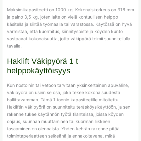
Maksimikapasiteetti on 1000 kg. Kokonaiskorkeus on 316 mm
ja paino 3,5 kg, joten laite on vielä kohtuullisen helppo
käsitellä ja siirtää työmaalla tai varastossa. Käytössä on hyvä
varmistaa, että kuormitus, kiinnityspiste ja köyden kunto
vastaavat kokonaisuutta, jotta väkipyörä toimii suunnitellulla
tavalla.
Haklift Väkipyörä 1 t
helppokäyttöisyys
Kun nostoihin tai vetoon tarvitaan yksinkertainen apuväline,
väkipyörä on usein se osa, joka tekee kokonaisuudesta
hallittavamman. Tämä 1 tonnin kapasiteetille mitoitettu
Hakliftin väkipyörä on suunniteltu teräsköysikäyttöön, ja sen
rakenne tukee käytännön työtä tilanteissa, joissa köyden
ohjaus, suunnan muuttaminen tai kuorman liikkeen
tasaaminen on olennaista. Yhden kehrän rakenne pitää
toimintaperiaatteen selkeänä ja ennakoitavana, mikä