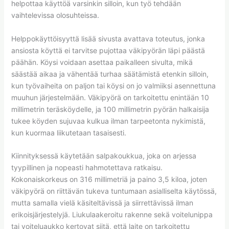
helpottaa käyttöä varsinkin silloin, kun työ tehdään
vaihtelevissa olosuhteissa.
Helppokäyttöisyyttä lisää sivusta avattava toteutus, jonka
ansiosta köyttä ei tarvitse pujottaa väkipyörän läpi päästä
päähän. Köysi voidaan asettaa paikalleen sivulta, mikä
säästää aikaa ja vähentää turhaa säätämistä etenkin silloin,
kun työvaiheita on paljon tai köysi on jo valmiiksi asennettuna
muuhun järjestelmään. Väkipyörä on tarkoitettu enintään 10
millimetrin teräsköydelle, ja 100 millimetrin pyörän halkaisija
tukee köyden sujuvaa kulkua ilman tarpeetonta nykimistä,
kun kuormaa liikutetaan tasaisesti.
Kiinnityksessä käytetään salpakoukkua, joka on arjessa
tyypillinen ja nopeasti hahmotettava ratkaisu.
Kokonaiskorkeus on 316 millimetriä ja paino 3,5 kiloa, joten
väkipyörä on riittävän tukeva tuntumaan asialliselta käytössä,
mutta samalla vielä käsiteltävissä ja siirrettävissä ilman
erikoisjärjestelyjä. Liukulaakeroitu rakenne sekä voitelunippa
tai voiteluaukko kertovat siitä, että laite on tarkoitettu