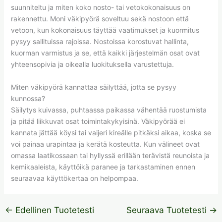
suunniteltu ja miten koko nosto- tai vetokokonaisuus on
rakennettu. Moni väkipyörä soveltuu sekä nostoon että
vetoon, kun kokonaisuus täyttää vaatimukset ja kuormitus
pysyy sallituissa rajoissa. Nostoissa korostuvat hallinta,
kuorman varmistus ja se, että kaikki järjestelmän osat ovat
yhteensopivia ja oikealla luokituksella varustettuja.
Miten väkipyörä kannattaa säilyttää, jotta se pysyy
kunnossa?
Säilytys kuivassa, puhtaassa paikassa vähentää ruostumista
ja pitää liikkuvat osat toimintakykyisinä. Väkipyörää ei
kannata jättää köysi tai vaijeri kireälle pitkäksi aikaa, koska se
voi painaa urapintaa ja kerätä kosteutta. Kun välineet ovat
omassa laatikossaan tai hyllyssä erillään terävistä reunoista ja
kemikaaleista, käyttöikä paranee ja tarkastaminen ennen
seuraavaa käyttökertaa on helpompaa.
←
Edellinen Tuotetesti
Seuraava Tuotetesti
→