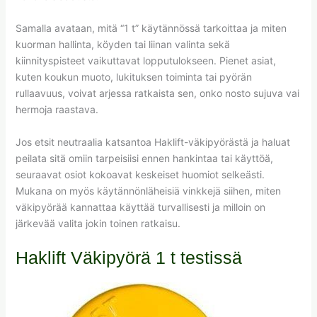
Samalla avataan, mitä “1 t” käytännössä tarkoittaa ja miten
kuorman hallinta, köyden tai liinan valinta sekä
kiinnityspisteet vaikuttavat lopputulokseen. Pienet asiat,
kuten koukun muoto, lukituksen toiminta tai pyörän
rullaavuus, voivat arjessa ratkaista sen, onko nosto sujuva vai
hermoja raastava.
Jos etsit neutraalia katsantoa Haklift-väkipyörästä ja haluat
peilata sitä omiin tarpeisiisi ennen hankintaa tai käyttöä,
seuraavat osiot kokoavat keskeiset huomiot selkeästi.
Mukana on myös käytännönläheisiä vinkkejä siihen, miten
väkipyörää kannattaa käyttää turvallisesti ja milloin on
järkevää valita jokin toinen ratkaisu.
Haklift Väkipyörä 1 t testissä