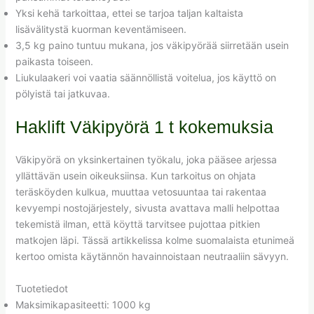
Yksi kehä tarkoittaa, ettei se tarjoa taljan kaltaista
lisävälitystä kuorman keventämiseen.
3,5 kg paino tuntuu mukana, jos väkipyörää siirretään usein
paikasta toiseen.
Liukulaakeri voi vaatia säännöllistä voitelua, jos käyttö on
pölyistä tai jatkuvaa.
Haklift Väkipyörä 1 t kokemuksia
Väkipyörä on yksinkertainen työkalu, joka pääsee arjessa
yllättävän usein oikeuksiinsa. Kun tarkoitus on ohjata
teräsköyden kulkua, muuttaa vetosuuntaa tai rakentaa
kevyempi nostojärjestely, sivusta avattava malli helpottaa
tekemistä ilman, että köyttä tarvitsee pujottaa pitkien
matkojen läpi. Tässä artikkelissa kolme suomalaista etunimeä
kertoo omista käytännön havainnoistaan neutraaliin sävyyn.
Tuotetiedot
Maksimikapasiteetti: 1000 kg