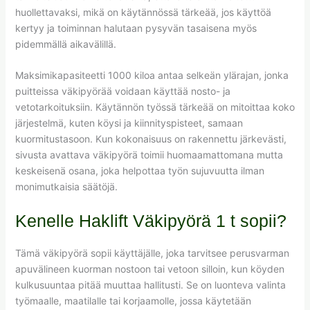
huollettavaksi, mikä on käytännössä tärkeää, jos käyttöä
kertyy ja toiminnan halutaan pysyvän tasaisena myös
pidemmällä aikavälillä.
Maksimikapasiteetti 1000 kiloa antaa selkeän ylärajan, jonka
puitteissa väkipyörää voidaan käyttää nosto- ja
vetotarkoituksiin. Käytännön työssä tärkeää on mitoittaa koko
järjestelmä, kuten köysi ja kiinnityspisteet, samaan
kuormitustasoon. Kun kokonaisuus on rakennettu järkevästi,
sivusta avattava väkipyörä toimii huomaamattomana mutta
keskeisenä osana, joka helpottaa työn sujuvuutta ilman
monimutkaisia säätöjä.
Kenelle Haklift Väkipyörä 1 t sopii?
Tämä väkipyörä sopii käyttäjälle, joka tarvitsee perusvarman
apuvälineen kuorman nostoon tai vetoon silloin, kun köyden
kulkusuuntaa pitää muuttaa hallitusti. Se on luonteva valinta
työmaalle, maatilalle tai korjaamolle, jossa käytetään