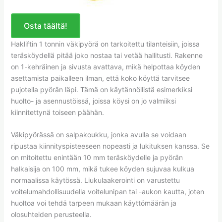
Osta täältä!
Hakliftin 1 tonnin väkipyörä on tarkoitettu tilanteisiin, joissa
teräsköydellä pitää joko nostaa tai vetää hallitusti. Rakenne
on 1-kehräinen ja sivusta avattava, mikä helpottaa köyden
asettamista paikalleen ilman, että koko köyttä tarvitsee
pujotella pyörän läpi. Tämä on käytännöllistä esimerkiksi
huolto- ja asennustöissä, joissa köysi on jo valmiiksi
kiinnitettynä toiseen päähän.
Väkipyörässä on salpakoukku, jonka avulla se voidaan
ripustaa kiinnityspisteeseen nopeasti ja lukituksen kanssa. Se
on mitoitettu enintään 10 mm teräsköydelle ja pyörän
halkaisija on 100 mm, mikä tukee köyden sujuvaa kulkua
normaalissa käytössä. Liukulaakerointi on varustettu
voitelumahdollisuudella voitelunipan tai -aukon kautta, joten
huoltoa voi tehdä tarpeen mukaan käyttömäärän ja
olosuhteiden perusteella.