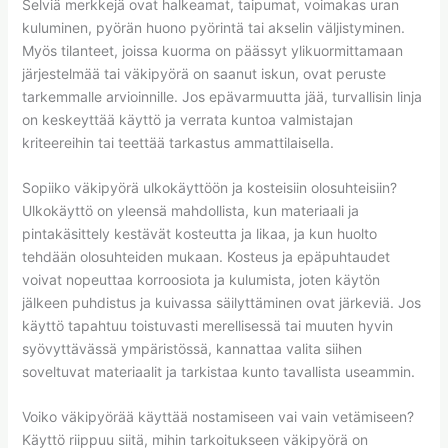
Selviä merkkejä ovat halkeamat, taipumat, voimakas uran
kuluminen, pyörän huono pyörintä tai akselin väljistyminen.
Myös tilanteet, joissa kuorma on päässyt ylikuormittamaan
järjestelmää tai väkipyörä on saanut iskun, ovat peruste
tarkemmalle arvioinnille. Jos epävarmuutta jää, turvallisin linja
on keskeyttää käyttö ja verrata kuntoa valmistajan
kriteereihin tai teettää tarkastus ammattilaisella.
Sopiiko väkipyörä ulkokäyttöön ja kosteisiin olosuhteisiin?
Ulkokäyttö on yleensä mahdollista, kun materiaali ja
pintakäsittely kestävät kosteutta ja likaa, ja kun huolto
tehdään olosuhteiden mukaan. Kosteus ja epäpuhtaudet
voivat nopeuttaa korroosiota ja kulumista, joten käytön
jälkeen puhdistus ja kuivassa säilyttäminen ovat järkeviä. Jos
käyttö tapahtuu toistuvasti merellisessä tai muuten hyvin
syövyttävässä ympäristössä, kannattaa valita siihen
soveltuvat materiaalit ja tarkistaa kunto tavallista useammin.
Voiko väkipyörää käyttää nostamiseen vai vain vetämiseen?
Käyttö riippuu siitä, mihin tarkoitukseen väkipyörä on