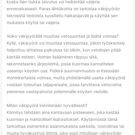
koska liian tiukka taivutus voi heikentää vaijeria
ennenaikaisesti. Paras lähtökohta on tarkistaa väkipyörän
teknisistä tiedoista suositeltu halkaisijaväli ja käyttää sen
mukaista köyttä tai vaijeria.
Voiko väkipyörällä muuttaa vetosuuntaa ja lisätä voimaa?
Kyllä, väkipyörä voi muuttaa vetosuuntaa, jolloin työskentely
helpottuu ahtaissa paikoissa tai silloin, kun vetolinjan pitää
kiertää esteen. Voiman lisääminen riippuu siitä,
rakennetaanko järjestelmä, jossa kuormaa kannattelee
useampi köyden osa. Pelkkä suunnanmuutos ei itsessään
moninkertaista voimaa, mutta yhdistämällä useita väkipyöriä
voidaan toteuttaa taljaperiaate, jossa tarvittava vetovoima
pienenee vastapainona pidemmälle köyden vedolle.
Miten väkipyörä kiinnitetään turvallisesti?
Kiinnitys tehdään aina kantavaan pisteeseen, joka kestää
kuorman ja mahdolliset lisärasitukset. Käytännössä tämä
tarkoittaa esimerkiksi asianmukaista sakkelia, nostoliinaa tai
muuta hyväksyttyä liitintä, joka sopii mitoiltaan väkipyörän