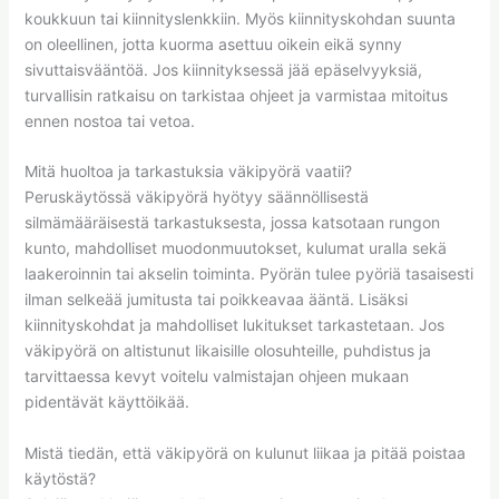
koukkuun tai kiinnityslenkkiin. Myös kiinnityskohdan suunta
on oleellinen, jotta kuorma asettuu oikein eikä synny
sivuttaisvääntöä. Jos kiinnityksessä jää epäselvyyksiä,
turvallisin ratkaisu on tarkistaa ohjeet ja varmistaa mitoitus
ennen nostoa tai vetoa.
Mitä huoltoa ja tarkastuksia väkipyörä vaatii?
Peruskäytössä väkipyörä hyötyy säännöllisestä
silmämääräisestä tarkastuksesta, jossa katsotaan rungon
kunto, mahdolliset muodonmuutokset, kulumat uralla sekä
laakeroinnin tai akselin toiminta. Pyörän tulee pyöriä tasaisesti
ilman selkeää jumitusta tai poikkeavaa ääntä. Lisäksi
kiinnityskohdat ja mahdolliset lukitukset tarkastetaan. Jos
väkipyörä on altistunut likaisille olosuhteille, puhdistus ja
tarvittaessa kevyt voitelu valmistajan ohjeen mukaan
pidentävät käyttöikää.
Mistä tiedän, että väkipyörä on kulunut liikaa ja pitää poistaa
käytöstä?