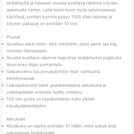
teräsköyttä ja halutaan sivusta avattava rakenne köyden
asennusta varten. Laite toimii hyvin myös satunnaisessa
käytössä, kunhan kuorma pysyy 1000 kilon rajoissa ja
köyden paksuus on enintään 10 mm.
Plussat
Soveltuu sekä nosto- että vetotöihin, joten sama osa käy
moneen tilanteeseen.
Sivusta avattava rakenne helpottaa teräsköyden pujotusta
ilman koko linjan purkamista.
Salpakoukku tuo peruskäyttöön lisää varmuutta
kiinnityksessä.
Liukulaakerointi toimii yksinkertaisena ratkaisuna ja
voitelupisteen ansiosta huolto onnistuu.
100 mm pyörä on käytännöllinen koko yleisiin
köysityöskentelyihin.
Miinukset
Köysikoko on rajattu enintään 10 milliin, mikä sulkee pois
paksummat teräsköydet.