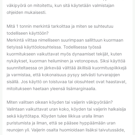
väkipyörä on mitoitettu, kun sitä käytetään valmistajan
ohjeiden mukaisesti.
Mitä 1 tonnin merkintä tarkoittaa ja miten se suhteutuu
todelliseen käyttöön?
Merkintä viittaa nimelliseen suurimpaan sallittuun kuormaan
tietyissä käyttöolosuhteissa. Todellisessa työssä
kuormitukseen vaikuttavat myös dynaamiset tekijät, kuten
nykäykset, kuorman heiluminen ja vetonopeus. Siksi käyttöä
suunniteltaessa on järkevää välttää äkillisiä kuormituspiikkejä
ja varmistaa, että kokonaisuus pysyy selvästi turvarajojen
sisällä. Jos käyttö on toistuvaa tai olosuhteet ovat haastavat,
mitoitukseen haetaan yleensä lisämarginaalia.
Miten valitsen oikean köyden tai vaijerin väkipyörään?
Valintaan vaikuttavat uran koko, köyden tai vaijerin halkaisija
sekä käyttötapa. Köyden tulee liikkua uralla ilman
puristumista ja ilman, että se pääsee hyppäämään uran
reunojen yli. Vaijerin osalta huomioidaan lisäksi taivutussäde,