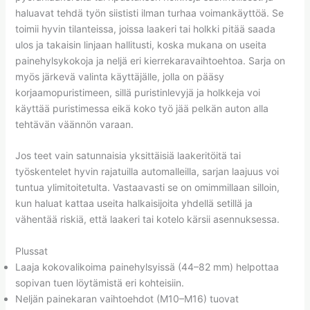
haluavat tehdä työn siististi ilman turhaa voimankäyttöä. Se
toimii hyvin tilanteissa, joissa laakeri tai holkki pitää saada
ulos ja takaisin linjaan hallitusti, koska mukana on useita
painehylsykokoja ja neljä eri kierrekaravaihtoehtoa. Sarja on
myös järkevä valinta käyttäjälle, jolla on pääsy
korjaamopuristimeen, sillä puristinlevyjä ja holkkeja voi
käyttää puristimessa eikä koko työ jää pelkän auton alla
tehtävän väännön varaan.
Jos teet vain satunnaisia yksittäisiä laakeritöitä tai
työskentelet hyvin rajatuilla automalleilla, sarjan laajuus voi
tuntua ylimitoitetulta. Vastaavasti se on omimmillaan silloin,
kun haluat kattaa useita halkaisijoita yhdellä setillä ja
vähentää riskiä, että laakeri tai kotelo kärsii asennuksessa.
Plussat
Laaja kokovalikoima painehylsyissä (44–82 mm) helpottaa
sopivan tuen löytämistä eri kohteisiin.
Neljän painekaran vaihtoehdot (M10–M16) tuovat