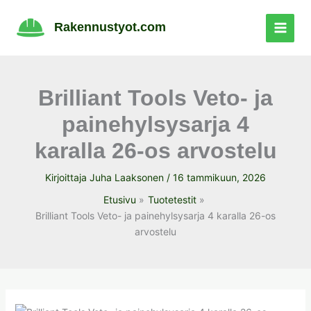
Siirry
sisältöön
Rakennustyot.com
Brilliant Tools Veto- ja
painehylsysarja 4
karalla 26-os arvostelu
Kirjoittaja
Juha Laaksonen
/
16 tammikuun, 2026
Etusivu
Tuotetestit
Brilliant Tools Veto- ja painehylsysarja 4 karalla 26-os
arvostelu