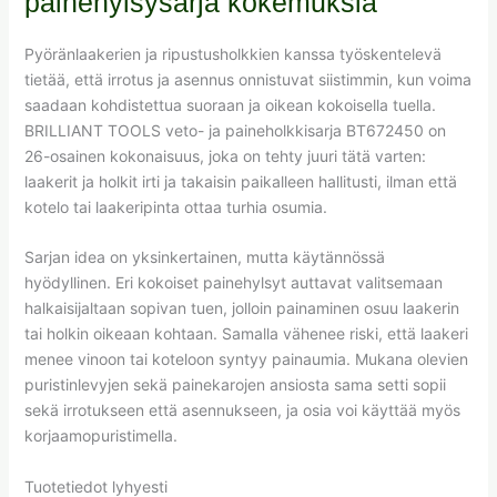
painehylsysarja kokemuksia
Pyöränlaakerien ja ripustusholkkien kanssa työskentelevä
tietää, että irrotus ja asennus onnistuvat siistimmin, kun voima
saadaan kohdistettua suoraan ja oikean kokoisella tuella.
BRILLIANT TOOLS veto- ja paineholkkisarja BT672450 on
26-osainen kokonaisuus, joka on tehty juuri tätä varten:
laakerit ja holkit irti ja takaisin paikalleen hallitusti, ilman että
kotelo tai laakeripinta ottaa turhia osumia.
Sarjan idea on yksinkertainen, mutta käytännössä
hyödyllinen. Eri kokoiset painehylsyt auttavat valitsemaan
halkaisijaltaan sopivan tuen, jolloin painaminen osuu laakerin
tai holkin oikeaan kohtaan. Samalla vähenee riski, että laakeri
menee vinoon tai koteloon syntyy painaumia. Mukana olevien
puristinlevyjen sekä painekarojen ansiosta sama setti sopii
sekä irrotukseen että asennukseen, ja osia voi käyttää myös
korjaamopuristimella.
Tuotetiedot lyhyesti