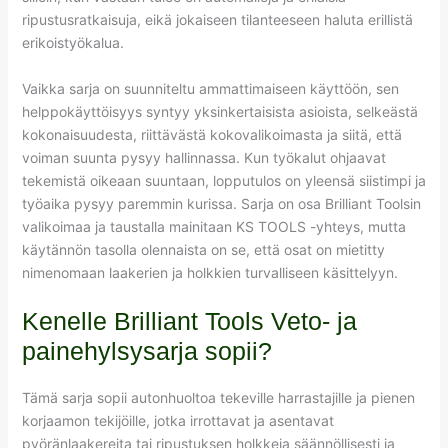
ripustusratkaisuja, eikä jokaiseen tilanteeseen haluta erillistä
erikoistyökalua.
Vaikka sarja on suunniteltu ammattimaiseen käyttöön, sen
helppokäyttöisyys syntyy yksinkertaisista asioista, selkeästä
kokonaisuudesta, riittävästä kokovalikoimasta ja siitä, että
voiman suunta pysyy hallinnassa. Kun työkalut ohjaavat
tekemistä oikeaan suuntaan, lopputulos on yleensä siistimpi ja
työaika pysyy paremmin kurissa. Sarja on osa Brilliant Toolsin
valikoimaa ja taustalla mainitaan KS TOOLS -yhteys, mutta
käytännön tasolla olennaista on se, että osat on mietitty
nimenomaan laakerien ja holkkien turvalliseen käsittelyyn.
Kenelle Brilliant Tools Veto- ja
painehylsysarja sopii?
Tämä sarja sopii autonhuoltoa tekeville harrastajille ja pienen
korjaamon tekijöille, jotka irrottavat ja asentavat
pyöränlaakereita tai ripustuksen holkkeja säännöllisesti ja