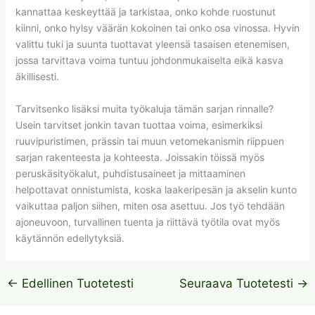
kannattaa keskeyttää ja tarkistaa, onko kohde ruostunut
kiinni, onko hylsy väärän kokoinen tai onko osa vinossa. Hyvin
valittu tuki ja suunta tuottavat yleensä tasaisen etenemisen,
jossa tarvittava voima tuntuu johdonmukaiselta eikä kasva
äkillisesti.
Tarvitsenko lisäksi muita työkaluja tämän sarjan rinnalle?
Usein tarvitset jonkin tavan tuottaa voima, esimerkiksi
ruuvipuristimen, prässin tai muun vetomekanismin riippuen
sarjan rakenteesta ja kohteesta. Joissakin töissä myös
peruskäsityökalut, puhdistusaineet ja mittaaminen
helpottavat onnistumista, koska laakeripesän ja akselin kunto
vaikuttaa paljon siihen, miten osa asettuu. Jos työ tehdään
ajoneuvoon, turvallinen tuenta ja riittävä työtila ovat myös
käytännön edellytyksiä.
←
Edellinen Tuotetesti
Seuraava Tuotetesti
→