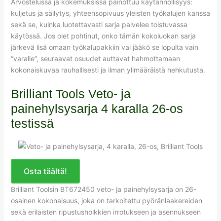
Arvostelussa ja kokemuksissa painottuu käytännöllisyys:
kuljetus ja säilytys, yhteensopivuus yleisten työkalujen kanssa
sekä se, kuinka luotettavasti sarja palvelee toistuvassa
käytössä. Jos olet pohtinut, onko tämän kokoluokan sarja
järkevä lisä omaan työkalupakkiin vai jääkö se lopulta vain
“varalle”, seuraavat osuudet auttavat hahmottamaan
kokonaiskuvaa rauhallisesti ja ilman ylimääräistä hehkutusta.
Brilliant Tools Veto- ja
painehylsysarja 4 karalla 26-os
testissä
Osta täältä!
Brilliant Toolsin BT672450 veto- ja painehylsysarja on 26-
osainen kokonaisuus, joka on tarkoitettu pyöränlaakereiden
sekä erilaisten ripustusholkkien irrotukseen ja asennukseen