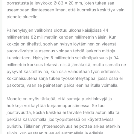
porrastusta ja levykoko Ø 83 x 20 mm, joten tukea saa
useampaan tilanteeseen ilman, että kuormitus keskittyy vain
pienelle alueelle.
Painehylsyjen valikoima ulottuu ulkohalkaisijoissa 44
millimetristä 82 millimetriin kahden millimetrin välein. Kun
kokoja on tiheästi, sopivan hylsyn löytäminen on yleensä
suoraviivaista ja asennus voidaan tehdä laakerin mittoja
kunnioittaen. Hylsyjen 5 millimetrin seinämäpaksuus ja 94
millimetrin korkeus tekevät niistä jämäköitä, mutta samalla ne
pysyvät käsiteltävinä, kun osia vaihdetaan työn edetessä.
Kokonaisuutena sarja tukee työskentelytapaa, jossa osaa ei
pakoteta, vaan se painetaan paikalleen hallitulla voimalla.
Monelle on myös tärkeää, että samoja puristinlevyjä ja
holkkeja voi käyttää korjaamopuristimessa. Se tuo
joustavuutta, koska kaikkea ei tarvitse tehdä auton alla tai
pelkällä käsivoimalla, jos työpisteessä on käytettävissä
puristin. Tällainen yhteensopivuus helpottaa arkea etenkin
silloin, kun vastaan tulee eri automalleja ja erilaisia