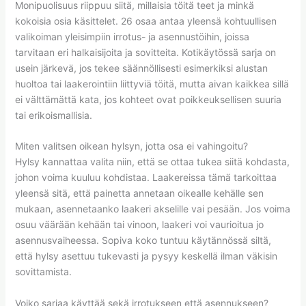
Monipuolisuus riippuu siitä, millaisia töitä teet ja minkä
kokoisia osia käsittelet. 26 osaa antaa yleensä kohtuullisen
valikoiman yleisimpiin irrotus- ja asennustöihin, joissa
tarvitaan eri halkaisijoita ja sovitteita. Kotikäytössä sarja on
usein järkevä, jos tekee säännöllisesti esimerkiksi alustan
huoltoa tai laakerointiin liittyviä töitä, mutta aivan kaikkea sillä
ei välttämättä kata, jos kohteet ovat poikkeuksellisen suuria
tai erikoismallisia.
Miten valitsen oikean hylsyn, jotta osa ei vahingoitu?
Hylsy kannattaa valita niin, että se ottaa tukea siitä kohdasta,
johon voima kuuluu kohdistaa. Laakereissa tämä tarkoittaa
yleensä sitä, että painetta annetaan oikealle kehälle sen
mukaan, asennetaanko laakeri akselille vai pesään. Jos voima
osuu väärään kehään tai vinoon, laakeri voi vaurioitua jo
asennusvaiheessa. Sopiva koko tuntuu käytännössä siltä,
että hylsy asettuu tukevasti ja pysyy keskellä ilman väkisin
sovittamista.
Voiko sarjaa käyttää sekä irrotukseen että asennukseen?