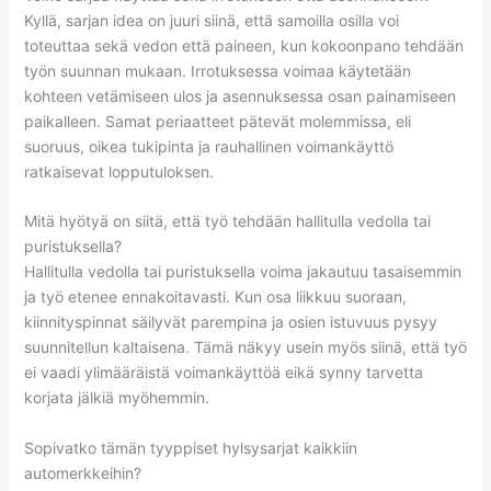
Kyllä, sarjan idea on juuri siinä, että samoilla osilla voi
toteuttaa sekä vedon että paineen, kun kokoonpano tehdään
työn suunnan mukaan. Irrotuksessa voimaa käytetään
kohteen vetämiseen ulos ja asennuksessa osan painamiseen
paikalleen. Samat periaatteet pätevät molemmissa, eli
suoruus, oikea tukipinta ja rauhallinen voimankäyttö
ratkaisevat lopputuloksen.
Mitä hyötyä on siitä, että työ tehdään hallitulla vedolla tai
puristuksella?
Hallitulla vedolla tai puristuksella voima jakautuu tasaisemmin
ja työ etenee ennakoitavasti. Kun osa liikkuu suoraan,
kiinnityspinnat säilyvät parempina ja osien istuvuus pysyy
suunnitellun kaltaisena. Tämä näkyy usein myös siinä, että työ
ei vaadi ylimääräistä voimankäyttöä eikä synny tarvetta
korjata jälkiä myöhemmin.
Sopivatko tämän tyyppiset hylsysarjat kaikkiin
automerkkeihin?