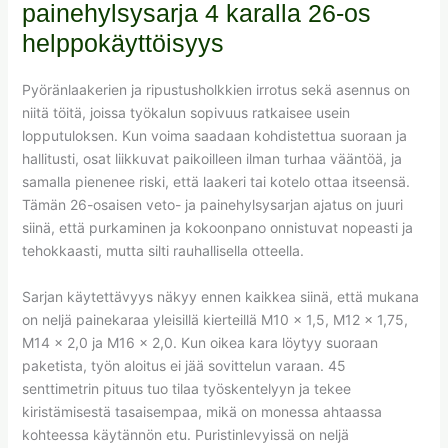
painehylsysarja 4 karalla 26-os
helppokäyttöisyys
Pyöränlaakerien ja ripustusholkkien irrotus sekä asennus on
niitä töitä, joissa työkalun sopivuus ratkaisee usein
lopputuloksen. Kun voima saadaan kohdistettua suoraan ja
hallitusti, osat liikkuvat paikoilleen ilman turhaa vääntöä, ja
samalla pienenee riski, että laakeri tai kotelo ottaa itseensä.
Tämän 26-osaisen veto- ja painehylsysarjan ajatus on juuri
siinä, että purkaminen ja kokoonpano onnistuvat nopeasti ja
tehokkaasti, mutta silti rauhallisella otteella.
Sarjan käytettävyys näkyy ennen kaikkea siinä, että mukana
on neljä painekaraa yleisillä kierteillä M10 x 1,5, M12 x 1,75,
M14 x 2,0 ja M16 x 2,0. Kun oikea kara löytyy suoraan
paketista, työn aloitus ei jää sovittelun varaan. 45
senttimetrin pituus tuo tilaa työskentelyyn ja tekee
kiristämisestä tasaisempaa, mikä on monessa ahtaassa
kohteessa käytännön etu. Puristinlevyissä on neljä