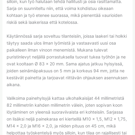
silloin, kun työ halutaan tehdä hallitusti ja osia rasittamatta.
Sarja on suunniteltu niin, että voima kohdistuu oikeaan
kohtaan ja työ etenee suorassa, mikä pienentää vaurioiden
riskiä sekä laakerissa että kotelossa.
Käytännössä sarja soveltuu tilanteisiin, joissa laakeri tai holkki
täytyy saada ulos ilman lyömistä ja vastaavasti uusi osa
paikalleen ilman vinoon menemistä. Mukana tulevat
puristinlevyt neljällä porrastuksella tuovat tukea työhön ja ne
ovat kooltaan Ø 83 x 20 mm. Sama ajatus jatkuu hylsyissä,
joiden seinämäpaksuus on 5 mm ja korkeus 94 mm, jotta ne
kestävät painetta ja tarjoavat riittävän ohjauksen asennuksen
aikana.
Valikoima painehylsyjä kattaa ulkohalkaisijat 44 millimetristä
82 millimetriin kahden millimetrin välein, joten sopivan koon
löytäminen on yleensä suoraviivaista eri kohteisiin. Sarjassa
on lisäksi neljä painekaraa eri kierteillä M10 x 1,5, M12 x 1,75,
M14 x 2,0 ja M16 x 2,0, ja niiden pituus on 45 cm, mikä
helpottaa työskentelyä myös silloin, kun tilaa on rajallisesti tai