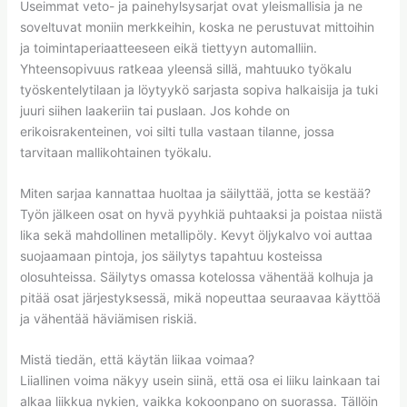
Useimmat veto- ja painehylsysarjat ovat yleismallisia ja ne
soveltuvat moniin merkkeihin, koska ne perustuvat mittoihin
ja toimintaperiaatteeseen eikä tiettyyn automalliin.
Yhteensopivuus ratkeaa yleensä sillä, mahtuuko työkalu
työskentelytilaan ja löytyykö sarjasta sopiva halkaisija ja tuki
juuri siihen laakeriin tai puslaan. Jos kohde on
erikoisrakenteinen, voi silti tulla vastaan tilanne, jossa
tarvitaan mallikohtainen työkalu.
Miten sarjaa kannattaa huoltaa ja säilyttää, jotta se kestää?
Työn jälkeen osat on hyvä pyyhkiä puhtaaksi ja poistaa niistä
lika sekä mahdollinen metallipöly. Kevyt öljykalvo voi auttaa
suojaamaan pintoja, jos säilytys tapahtuu kosteissa
olosuhteissa. Säilytys omassa kotelossa vähentää kolhuja ja
pitää osat järjestyksessä, mikä nopeuttaa seuraavaa käyttöä
ja vähentää häviämisen riskiä.
Mistä tiedän, että käytän liikaa voimaa?
Liiallinen voima näkyy usein siinä, että osa ei liiku lainkaan tai
alkaa liikkua nykien, vaikka kokoonpano on suorassa. Tällöin