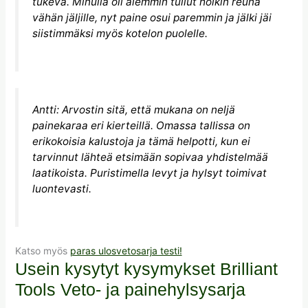
tukeva. Minulla oli aiemmin tullut holkin reuna
vähän jäljille, nyt paine osui paremmin ja jälki jäi
siistimmäksi myös kotelon puolelle.
Antti: Arvostin sitä, että mukana on neljä
painekaraa eri kierteillä. Omassa tallissa on
erikokoisia kalustoja ja tämä helpotti, kun ei
tarvinnut lähteä etsimään sopivaa yhdistelmää
laatikoista. Puristimella levyt ja hylsyt toimivat
luontevasti.
Katso myös
paras ulosvetosarja testi!
Usein kysytyt kysymykset Brilliant
Tools Veto- ja painehylsysarja