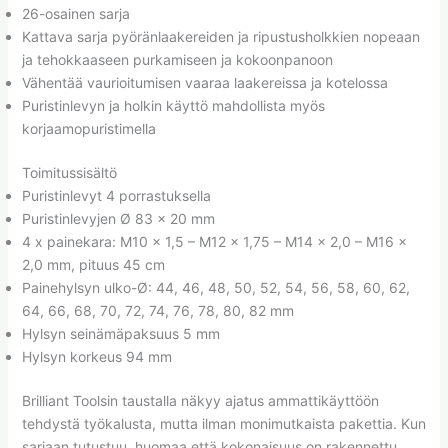
26-osainen sarja
Kattava sarja pyöränlaakereiden ja ripustusholkkien nopeaan
ja tehokkaaseen purkamiseen ja kokoonpanoon
Vähentää vaurioitumisen vaaraa laakereissa ja kotelossa
Puristinlevyn ja holkin käyttö mahdollista myös
korjaamopuristimella
Toimitussisältö
Puristinlevyt 4 porrastuksella
Puristinlevyjen Ø 83 x 20 mm
4 x painekara: M10 x 1,5 – M12 x 1,75 – M14 x 2,0 – M16 x
2,0 mm, pituus 45 cm
Painehylsyn ulko-Ø: 44, 46, 48, 50, 52, 54, 56, 58, 60, 62,
64, 66, 68, 70, 72, 74, 76, 78, 80, 82 mm
Hylsyn seinämäpaksuus 5 mm
Hylsyn korkeus 94 mm
Brilliant Toolsin taustalla näkyy ajatus ammattikäyttöön
tehdystä työkalusta, mutta ilman monimutkaista pakettia. Kun
sarjaan tutustuu, huomaa että kokonaisuus on rakennettu