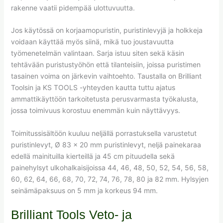
rakenne vaatii pidempää ulottuvuutta.
Jos käytössä on korjaamopuristin, puristinlevyjä ja holkkeja
voidaan käyttää myös siinä, mikä tuo joustavuutta
työmenetelmän valintaan. Sarja istuu siten sekä käsin
tehtävään puristustyöhön että tilanteisiin, joissa puristimen
tasainen voima on järkevin vaihtoehto. Taustalla on Brilliant
Toolsin ja KS TOOLS -yhteyden kautta tuttu ajatus
ammattikäyttöön tarkoitetusta perusvarmasta työkalusta,
jossa toimivuus korostuu enemmän kuin näyttävyys.
Toimitussisältöön kuuluu neljällä porrastuksella varustetut
puristinlevyt, Ø 83 x 20 mm puristinlevyt, neljä painekaraa
edellä mainituilla kierteillä ja 45 cm pituudella sekä
painehylsyt ulkohalkaisijoissa 44, 46, 48, 50, 52, 54, 56, 58,
60, 62, 64, 66, 68, 70, 72, 74, 76, 78, 80 ja 82 mm. Hylsyjen
seinämäpaksuus on 5 mm ja korkeus 94 mm.
Brilliant Tools Veto- ja