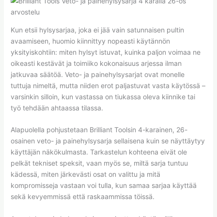
Kun etsii hylsysarjaa, joka ei jää vain satunnaisen pultin
avaamiseen, huomio kiinnittyy nopeasti käytännön
yksityiskohtiin: miten hylsyt istuvat, kuinka paljon voimaa ne
oikeasti kestävät ja toimiiko kokonaisuus arjessa ilman
jatkuvaa säätöä. Veto- ja painehylsysarjat ovat monelle
tuttuja nimeltä, mutta niiden erot paljastuvat vasta käytössä –
varsinkin silloin, kun vastassa on tiukassa oleva kiinnike tai
työ tehdään ahtaassa tilassa.
Alapuolella pohjustetaan Brilliant Toolsin 4-karainen, 26-
osainen veto- ja painehylsysarja sellaisena kuin se näyttäytyy
käyttäjän näkökulmasta. Tarkastelun kohteena eivät ole
pelkät tekniset speksit, vaan myös se, miltä sarja tuntuu
kädessä, miten järkevästi osat on valittu ja mitä
kompromisseja vastaan voi tulla, kun samaa sarjaa käyttää
sekä kevyemmissä että raskaammissa töissä.