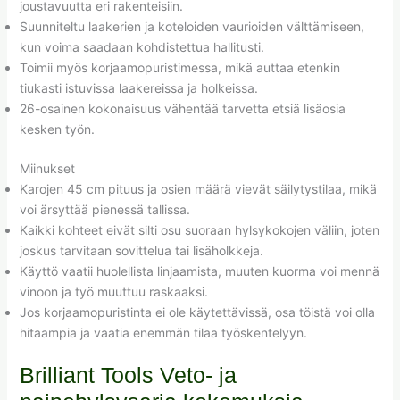
joustavuutta eri rakenteisiin.
Suunniteltu laakerien ja koteloiden vaurioiden välttämiseen,
kun voima saadaan kohdistettua hallitusti.
Toimii myös korjaamopuristimessa, mikä auttaa etenkin
tiukasti istuvissa laakereissa ja holkeissa.
26-osainen kokonaisuus vähentää tarvetta etsiä lisäosia
kesken työn.
Miinukset
Karojen 45 cm pituus ja osien määrä vievät säilytystilaa, mikä
voi ärsyttää pienessä tallissa.
Kaikki kohteet eivät silti osu suoraan hylsykokojen väliin, joten
joskus tarvitaan sovittelua tai lisäholkkeja.
Käyttö vaatii huolellista linjaamista, muuten kuorma voi mennä
vinoon ja työ muuttuu raskaaksi.
Jos korjaamopuristinta ei ole käytettävissä, osa töistä voi olla
hitaampia ja vaatia enemmän tilaa työskentelyyn.
Brilliant Tools Veto- ja