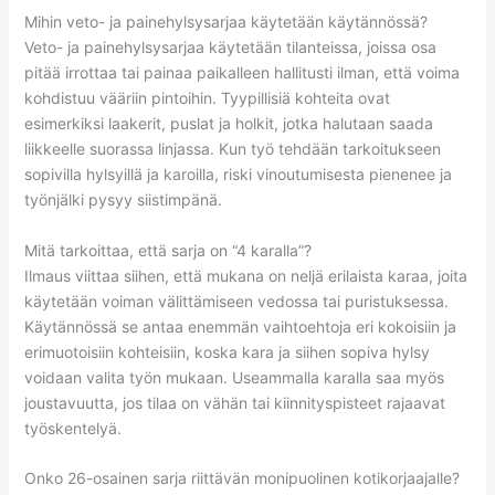
Mihin veto- ja painehylsysarjaa käytetään käytännössä?
Veto- ja painehylsysarjaa käytetään tilanteissa, joissa osa
pitää irrottaa tai painaa paikalleen hallitusti ilman, että voima
kohdistuu vääriin pintoihin. Tyypillisiä kohteita ovat
esimerkiksi laakerit, puslat ja holkit, jotka halutaan saada
liikkeelle suorassa linjassa. Kun työ tehdään tarkoitukseen
sopivilla hylsyillä ja karoilla, riski vinoutumisesta pienenee ja
työnjälki pysyy siistimpänä.
Mitä tarkoittaa, että sarja on “4 karalla”?
Ilmaus viittaa siihen, että mukana on neljä erilaista karaa, joita
käytetään voiman välittämiseen vedossa tai puristuksessa.
Käytännössä se antaa enemmän vaihtoehtoja eri kokoisiin ja
erimuotoisiin kohteisiin, koska kara ja siihen sopiva hylsy
voidaan valita työn mukaan. Useammalla karalla saa myös
joustavuutta, jos tilaa on vähän tai kiinnityspisteet rajaavat
työskentelyä.
Onko 26-osainen sarja riittävän monipuolinen kotikorjaajalle?