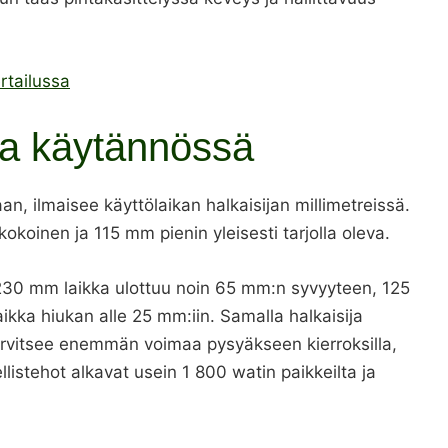
rtailussa
a käytännössä
, ilmaisee käyttölaikan halkaisijan millimetreissä.
oinen ja 115 mm pienin yleisesti tarjolla oleva.
 230 mm laikka ulottuu noin 65 mm:n syvyyteen, 125
ikka hiukan alle 25 mm:iin. Samalla halkaisija
tarvitsee enemmän voimaa pysyäkseen kierroksilla,
listehot alkavat usein 1 800 watin paikkeilta ja