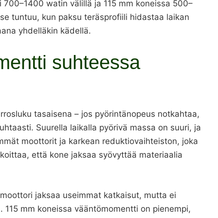
ti 700–1400 watin välillä ja 115 mm koneissa 500–
se tuntuu, kun paksu teräsprofiili hidastaa laikan
aana yhdelläkin kädellä.
mentti suhteessa
rrosluku tasaisena – jos pyörintänopeus notkahtaa,
uhtaasti. Suurella laikalla pyörivä massa on suuri, ja
mmät moottorit ja karkean reduktiovaihteiston, joka
oittaa, että kone jaksaa syövyttää materiaalia
moottori jaksaa useimmat katkaisut, mutta ei
ssä. 115 mm koneissa vääntömomentti on pienempi,