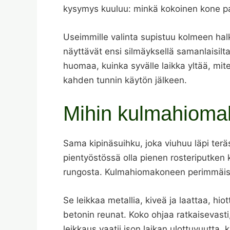
kysymys kuuluu: minkä kokoinen kone pa
Useimmille valinta supistuu kolmeen ha
näyttävät ensi silmäyksellä samanlaisilt
huomaa, kuinka syvälle laikka yltää, mit
kahden tunnin käytön jälkeen.
Mihin kulmahioma
Sama kipinäsuihku, joka viuhuu läpi terä
pientyöstössä olla pienen rosteriputken
rungosta. Kulmahiomakoneen perimmäiset
Se leikkaa metallia, kiveä ja laattaa, hio
betonin reunat. Koko ohjaa ratkaisevasti
leikkaus vaatii ison laikan ulottuvuutta, 