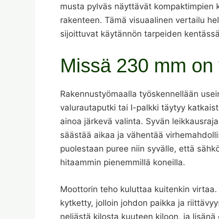
musta pylväs näyttävät kompaktimpien ko
rakenteen. Tämä visuaalinen vertailu h
sijoittuvat käytännön tarpeiden kentässä
Missä 230 mm on y
Rakennustyömaalla työskennellään usein
valurautaputki tai I-palkki täytyy katka
ainoa järkevä valinta. Syvän leikkausraj
säästää aikaa ja vähentää virhemahdollis
puolestaan puree niin syvälle, että säh
hitaammin pienemmillä koneilla.
Moottorin teho kuluttaa kuitenkin virtaa
kytketty, jolloin johdon paikka ja riittä
neljästä kilosta kuuteen kiloon, ja lisänä