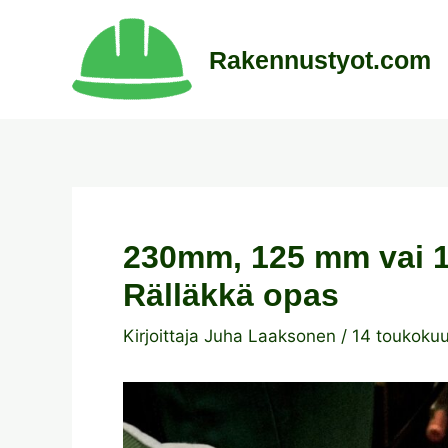
Siirry
sisältöön
Rakennustyot.com
230mm, 125 mm vai
Rälläkkä opas
Kirjoittaja
Juha Laaksonen
/
14 toukoku