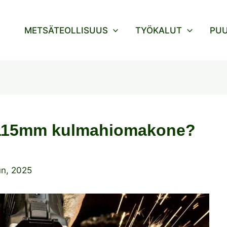
METSÄTEOLLISUUS
TYÖKALUT
PU
 115mm kulmahiomakone?
un, 2025