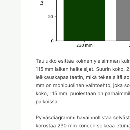
Taulukko esittää kolmen yleisimmän k
115 mm laikan halkaisijat. Suurin koko,
leikkauskapasiteetin, mikä tekee siitä so
mm on monipuolinen vaihtoehto, joka sov
koko, 115 mm, puolestaan on parhaimmill
paikoissa.
Pylväsdiagrammi havainnollistaa selvästi 
korostaa 230 mm koneen selkeää etumat