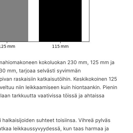
ulmahiomakoneen kokoluokan 230 mm, 125 mm ja
 230 mm, tarjoaa selvästi syvimmän
pivan raskaisiin katkaisutöihin. Keskikokoinen 125
eltuu niin leikkaamiseen kuin hiontaankin. Pienin
aan tarkkuutta vaativissa töissä ja ahtaissa
halkaisijoiden suhteet toisiinsa. Vihreä pylväs
kaa leikkaussyvyydessä, kun taas harmaa ja