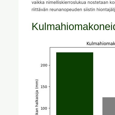
vaikka nimelliskierroslukua nostetaan kor
riittävän reunanopeuden siistin hiontajä
Kulmahiomakoneid