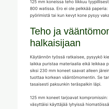
125 mm koneissa teho liikkuu tyypillises
800 watissa. Ero ei ole pelkkää paperia: 
pyörimistä tai kun kevyt kone pysyy vak
Teho ja vääntömo
halkaisijaan
Käytännön työssä ratkaisee, pysyykö kie
laikka puristaa materiaalia eikä leikkaa p
siksi 230 mm koneet saavat alleen järei
tuottaa korkean vääntömomentin. Se tark
tasaisesti paksunkin teräspalkin läpi.
125 mm koneet tarjoavat kompromissin: 
väsyttäisi käyttäjää lyhyissä hiomatöi