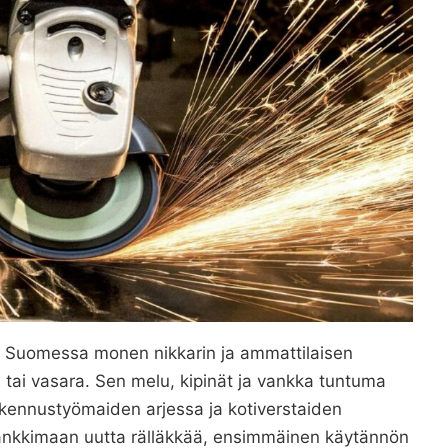
e Suomessa monen nikkarin ja ammattilaisen
tai vasara. Sen melu, kipinät ja vankka tuntuma
rakennustyömaiden arjessa ja kotiverstaiden
hankkimaan uutta rälläkkää, ensimmäinen käytännön