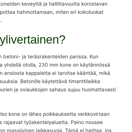
neiden keveyttä ja hallittavuutta korostavan
elpottaa hahmottamaan, miten eri kokoluokat
.
livertainen?
 betoni- ja teräsrakenteiden parissa. Kun
ista yhdellä otolla, 230 mm kone on käytännössä
an ansiosta kappaletta ei tarvitse kääntää, mikä
uuksia. Betonille käytettävä timanttilaikka
köurien ja oviaukkojen sahaus sujuu huomattavasti
. Iso kone on lähes poikkeuksetta verkkovirtaan
vyys rajaavat työskentelyaluetta. Paino nousee
 on massiivinen laikkasuoja. Tämä ei haittaa, jos