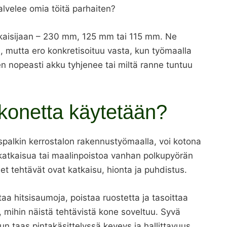
lvelee omia töitä parhaiten?
lkaisijaan – 230 mm, 125 mm tai 115 mm. Ne
a, mutta ero konkretisoituu vasta, kun työmaalla
en nopeasti akku tyhjenee tai miltä ranne tuntuu
konetta käytetään?
spalkin kerrostalon rakennustyömaalla, voi kotona
 katkaisua tai maalinpoistoa vanhan polkupyörän
 tehtävät ovat katkaisu, hionta ja puhdistus.
ttaa hitsisaumoja, poistaa ruostetta ja tasoittaa
, mihin näistä tehtävistä kone soveltuu. Syvä
kun taas pintakäsittelyssä keveys ja hallittavuus