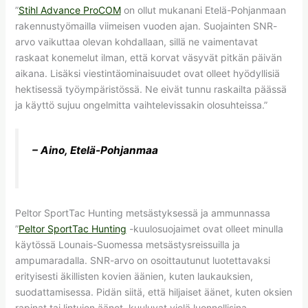
”
Stihl Advance ProCOM
on ollut mukanani Etelä-Pohjanmaan
rakennustyömailla viimeisen vuoden ajan. Suojainten SNR-
arvo vaikuttaa olevan kohdallaan, sillä ne vaimentavat
raskaat konemelut ilman, että korvat väsyvät pitkän päivän
aikana. Lisäksi viestintäominaisuudet ovat olleet hyödyllisiä
hektisessä työympäristössä. Ne eivät tunnu raskailta päässä
ja käyttö sujuu ongelmitta vaihtelevissakin olosuhteissa.”
– Aino, Etelä-Pohjanmaa
Peltor SportTac Hunting metsästyksessä ja ammunnassa
”
Peltor SportTac Hunting
-kuulosuojaimet ovat olleet minulla
käytössä Lounais-Suomessa metsästysreissuilla ja
ampumaradalla. SNR-arvo on osoittautunut luotettavaksi
erityisesti äkillisten kovien äänien, kuten laukauksien,
suodattamisessa. Pidän siitä, että hiljaiset äänet, kuten oksien
rapinat tai lintujen äänet, kuuluvat vielä luonnollisina.