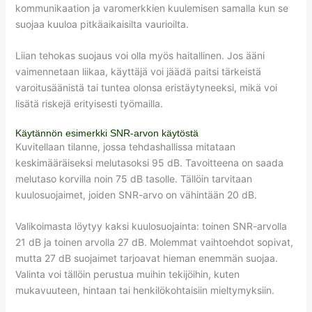
kommunikaation ja varomerkkien kuulemisen samalla kun se
suojaa kuuloa pitkäaikaisilta vaurioilta.
Liian tehokas suojaus voi olla myös haitallinen. Jos ääni
vaimennetaan liikaa, käyttäjä voi jäädä paitsi tärkeistä
varoitusäänistä tai tuntea olonsa eristäytyneeksi, mikä voi
lisätä riskejä erityisesti työmailla.
Käytännön esimerkki SNR-arvon käytöstä
Kuvitellaan tilanne, jossa tehdashallissa mitataan
keskimääräiseksi melutasoksi 95 dB. Tavoitteena on saada
melutaso korvilla noin 75 dB tasolle. Tällöin tarvitaan
kuulosuojaimet, joiden SNR-arvo on vähintään 20 dB.
Valikoimasta löytyy kaksi kuulosuojainta: toinen SNR-arvolla
21 dB ja toinen arvolla 27 dB. Molemmat vaihtoehdot sopivat,
mutta 27 dB suojaimet tarjoavat hieman enemmän suojaa.
Valinta voi tällöin perustua muihin tekijöihin, kuten
mukavuuteen, hintaan tai henkilökohtaisiin mieltymyksiin.