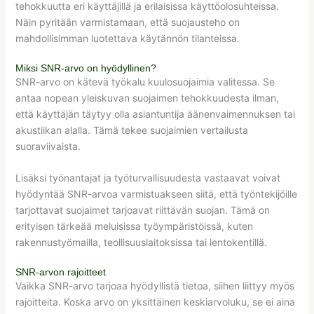
tehokkuutta eri käyttäjillä ja erilaisissa käyttöolosuhteissa.
Näin pyritään varmistamaan, että suojausteho on
mahdollisimman luotettava käytännön tilanteissa.
Miksi SNR-arvo on hyödyllinen?
SNR-arvo on kätevä työkalu kuulosuojaimia valitessa. Se
antaa nopean yleiskuvan suojaimen tehokkuudesta ilman,
että käyttäjän täytyy olla asiantuntija äänenvaimennuksen tai
akustiikan alalla. Tämä tekee suojaimien vertailusta
suoraviivaista.
Lisäksi työnantajat ja työturvallisuudesta vastaavat voivat
hyödyntää SNR-arvoa varmistuakseen siitä, että työntekijöille
tarjottavat suojaimet tarjoavat riittävän suojan. Tämä on
erityisen tärkeää meluisissa työympäristöissä, kuten
rakennustyömailla, teollisuuslaitoksissa tai lentokentillä.
SNR-arvon rajoitteet
Vaikka SNR-arvo tarjoaa hyödyllistä tietoa, siihen liittyy myös
rajoitteita. Koska arvo on yksittäinen keskiarvoluku, se ei aina