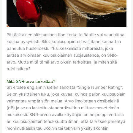
Pitkäaikainen altistuminen liian korkeille äänille voi vaurioittaa
kuuloa pysyvästi. Siksi kuulosuojainten valintaan kannattaa
paneutua huolellisesti. Yksi keskeisistä mittareista, joka
auttaa arvioimaan kuulosuojaimen suojaustehoa, on SNR-
arvo. Mutta mitä tämä arvo oikein tarkoittaa, ja miten sitä
tulisi tulkita?
Mitä SNR-arvo tarkoittaa?
SNR tulee englannin kielen sanoista ”Single Number Rating”.
Se on yksittäinen luku, joka kuvaa, kuinka paljon kuulosuojain
vaimentaa ympäristön melua. Arvo ilmoitetaan desibeleinä
(dB) ja se on laskettu standardisoidun mittausmenetelmän
mukaisesti. SNR-arvon avulla käyttäjän on helpompi vertailla
eri kuulosuojainten tehokkuutta ilman, että tarvitsee perehtyä
monimutkaisiin taulukoihin tai teknisiin yksityiskohtiin.