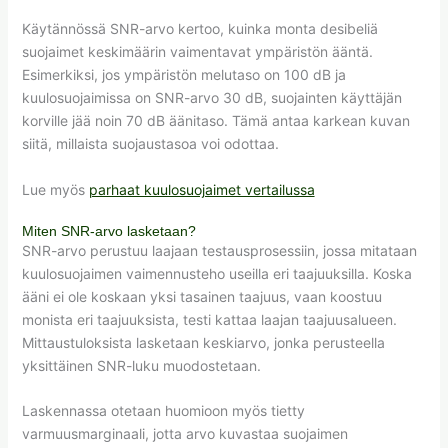
Käytännössä SNR-arvo kertoo, kuinka monta desibeliä
suojaimet keskimäärin vaimentavat ympäristön ääntä.
Esimerkiksi, jos ympäristön melutaso on 100 dB ja
kuulosuojaimissa on SNR-arvo 30 dB, suojainten käyttäjän
korville jää noin 70 dB äänitaso. Tämä antaa karkean kuvan
siitä, millaista suojaustasoa voi odottaa.
Lue myös
parhaat kuulosuojaimet vertailussa
Miten SNR-arvo lasketaan?
SNR-arvo perustuu laajaan testausprosessiin, jossa mitataan
kuulosuojaimen vaimennusteho useilla eri taajuuksilla. Koska
ääni ei ole koskaan yksi tasainen taajuus, vaan koostuu
monista eri taajuuksista, testi kattaa laajan taajuusalueen.
Mittaustuloksista lasketaan keskiarvo, jonka perusteella
yksittäinen SNR-luku muodostetaan.
Laskennassa otetaan huomioon myös tietty
varmuusmarginaali, jotta arvo kuvastaa suojaimen