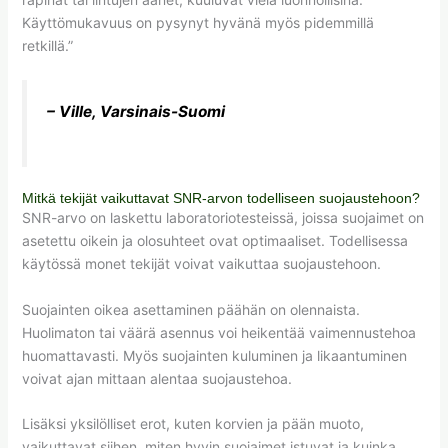
Käyttömukavuus on pysynyt hyvänä myös pidemmillä
retkillä.”
– Ville, Varsinais-Suomi
Mitkä tekijät vaikuttavat SNR-arvon todelliseen suojaustehoon?
SNR-arvo on laskettu laboratoriotesteissä, joissa suojaimet on
asetettu oikein ja olosuhteet ovat optimaaliset. Todellisessa
käytössä monet tekijät voivat vaikuttaa suojaustehoon.
Suojainten oikea asettaminen päähän on olennaista.
Huolimaton tai väärä asennus voi heikentää vaimennustehoa
huomattavasti. Myös suojainten kuluminen ja likaantuminen
voivat ajan mittaan alentaa suojaustehoa.
Lisäksi yksilölliset erot, kuten korvien ja pään muoto,
vaikuttavat siihen, miten hyvin suojaimet istuvat ja kuinka