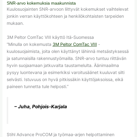
SNR-arvo kokemuksia maakunnista
Kuulosuojainten SNR-arvoon liittyvät kokemukset vaihtelevat
jonkin verran käyttökohteen ja henkilökohtaisten tarpeiden
mukaan.
3M Peltor ComTac VIII käyttö Itä-Suomessa
”Minulla on kokemusta
3M Peltor ComTac VIII
-
kuulosuojaimista, joita olen käyttänyt lähinnä metsästyksessä
ja satunnaisilla rakennustyömailla. SNR-arvo tuntuu riittävän
hyvin suojaamaan jatkuvalta taustamelulta. Äänimaailma
pysyy luontevana ja esimerkiksi varoitusäänet kuuluvat silti
selvästi. Istuvuus on hyvä pitkissäkin käyttöjaksoissa, eikä
paineen tunnetta tule helposti.”
– Juha, Pohjois-Karjala
Stihl Advance ProCOM ja työmaa-arjen helpottaminen