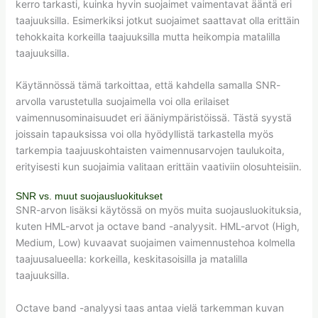
kerro tarkasti, kuinka hyvin suojaimet vaimentavat ääntä eri
taajuuksilla. Esimerkiksi jotkut suojaimet saattavat olla erittäin
tehokkaita korkeilla taajuuksilla mutta heikompia matalilla
taajuuksilla.
Käytännössä tämä tarkoittaa, että kahdella samalla SNR-
arvolla varustetulla suojaimella voi olla erilaiset
vaimennusominaisuudet eri ääniympäristöissä. Tästä syystä
joissain tapauksissa voi olla hyödyllistä tarkastella myös
tarkempia taajuuskohtaisten vaimennusarvojen taulukoita,
erityisesti kun suojaimia valitaan erittäin vaativiin olosuhteisiin.
SNR vs. muut suojausluokitukset
SNR-arvon lisäksi käytössä on myös muita suojausluokituksia,
kuten HML-arvot ja octave band -analyysit. HML-arvot (High,
Medium, Low) kuvaavat suojaimen vaimennustehoa kolmella
taajuusalueella: korkeilla, keskitasoisilla ja matalilla
taajuuksilla.
Octave band -analyysi taas antaa vielä tarkemman kuvan