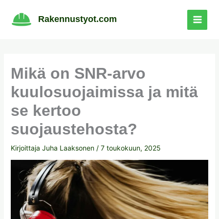
Siirry
sisältöön
Rakennustyot.com
Mikä on SNR-arvo
kuulosuojaimissa ja mitä
se kertoo
suojaustehosta?
Kirjoittaja
Juha Laaksonen
/
7 toukokuun, 2025