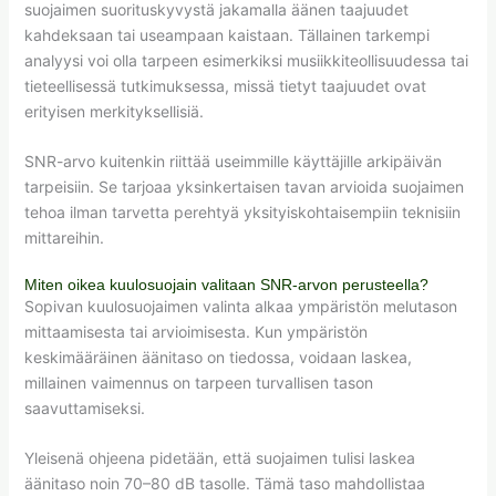
suojaimen suorituskyvystä jakamalla äänen taajuudet
kahdeksaan tai useampaan kaistaan. Tällainen tarkempi
analyysi voi olla tarpeen esimerkiksi musiikkiteollisuudessa tai
tieteellisessä tutkimuksessa, missä tietyt taajuudet ovat
erityisen merkityksellisiä.
SNR-arvo kuitenkin riittää useimmille käyttäjille arkipäivän
tarpeisiin. Se tarjoaa yksinkertaisen tavan arvioida suojaimen
tehoa ilman tarvetta perehtyä yksityiskohtaisempiin teknisiin
mittareihin.
Miten oikea kuulosuojain valitaan SNR-arvon perusteella?
Sopivan kuulosuojaimen valinta alkaa ympäristön melutason
mittaamisesta tai arvioimisesta. Kun ympäristön
keskimääräinen äänitaso on tiedossa, voidaan laskea,
millainen vaimennus on tarpeen turvallisen tason
saavuttamiseksi.
Yleisenä ohjeena pidetään, että suojaimen tulisi laskea
äänitaso noin 70–80 dB tasolle. Tämä taso mahdollistaa