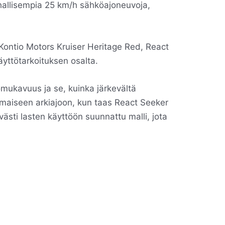
hallisempia 25 km/h sähköajoneuvoja,
 Kontio Motors Kruiser Heritage Red, React
yttötarkoituksen osalta.
tömukavuus ja se, kuinka järkevältä
maiseen arkiajoon, kun taas React Seeker
sti lasten käyttöön suunnattu malli, jota