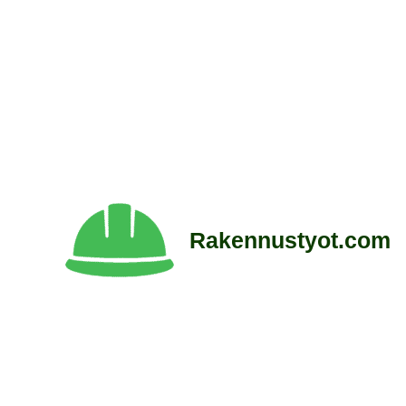
Siirry
sisältöön
Rakennustyot.com