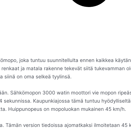
kömopo, joka tuntuu suunnitellulta ennen kaikkea käytä
t renkaat ja matala rakenne tekevät siitä tukevamman 
a siinä on oma selkeä tyylinsä.
ään. Sähkömopon 3000 watin moottori vie mopon ripeästi l
 sekunnissa. Kaupunkiajossa tämä tuntuu hyödylliseltä
atta. Huippunopeus on mopoluokan mukainen 45 km/h.
a. Tämän version tiedoissa ajomatkaksi ilmoitetaan 45 ki