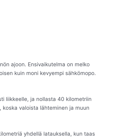
nnön ajoon. Ensivaikutelma on melko
oloisen kuin moni kevyempi sähkömopo.
iikkeelle, ja nollasta 40 kilometriin
, koska valoista lähteminen ja muun
lometriä yhdellä latauksella, kun taas