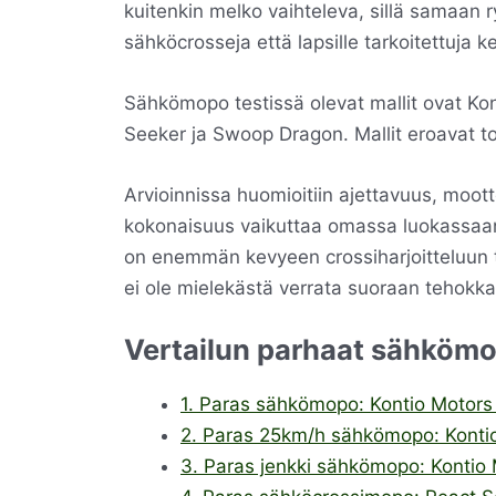
kuitenkin melko vaihteleva, sillä samaa
sähköcrosseja että lapsille tarkoitettuja k
Sähkömopo testissä olevat mallit ovat Kon
Seeker ja Swoop Dragon. Mallit eroavat to
Arvioinnissa huomioitiin ajettavuus, moott
kokonaisuus vaikuttaa omassa luokassaan
on enemmän kevyeen crossiharjoitteluun t
ei ole mielekästä verrata suoraan tehokk
Vertailun parhaat sähkömo
1. Paras sähkömopo: Kontio Motors
2. Paras 25km/h sähkömopo: Kontio
3. Paras jenkki sähkömopo: Kontio 