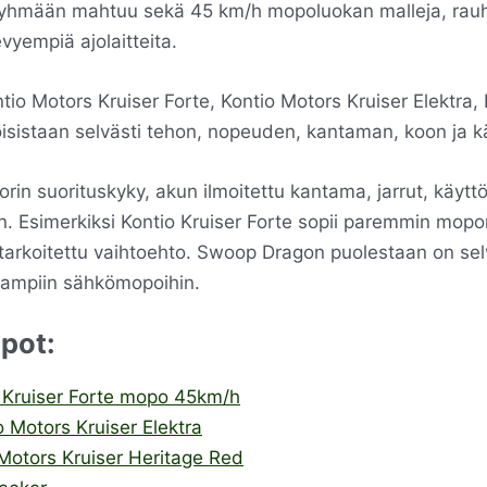
n ryhmään mahtuu sekä 45 km/h mopoluokan malleja, rau
evyempiä ajolaitteita.
tio Motors Kruiser Forte, Kontio Motors Kruiser Elektra,
isistaan selvästi tehon, nopeuden, kantaman, koon ja kä
orin suorituskyky, akun ilmoitettu kantama, jarrut, käyt
. Esimerkiksi Kontio Kruiser Forte sopii paremmin mopo
arkoitettu vaihtoehto. Swoop Dragon puolestaan on selvä
aampiin sähkömopoihin.
pot:
 Kruiser Forte mopo 45km/h
 Motors Kruiser Elektra
Motors Kruiser Heritage Red