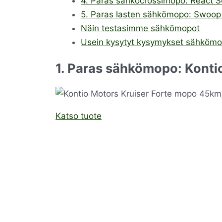
4. Paras sähköcrossimopo: React S
5. Paras lasten sähkömopo: Swoop
Näin testasimme sähkömopot
Usein kysytyt kysymykset sähkömo
1. Paras sähkömopo: Konti
Katso tuote