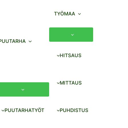
TYÖMAA
PUUTARHA
HITSAUS
MITTAUS
PUUTARHATYÖT
PUHDISTUS