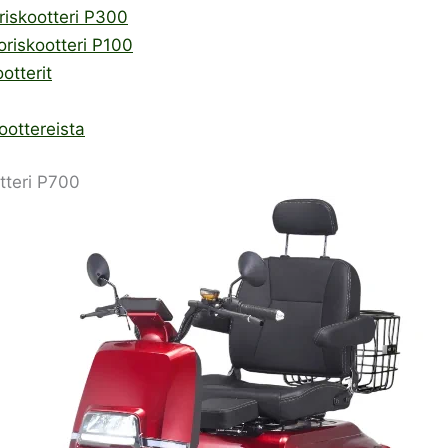
oriskootteri P300
oriskootteri P100
otterit
oottereista
otteri P700