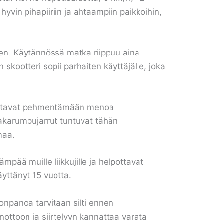
vin pihapiiriin ja ahtaampiin paikkoihin,
een. Käytännössä matka riippuu aina
skootteri sopii parhaiten käyttäjälle, joka
auttavat pehmentämään menoa
takarumpujarrut tuntuvat tähän
maa.
mpää muille liikkujille ja helpottavat
yttänyt 15 vuotta.
onpanoa tarvitaan silti ennen
ottoon ja siirtelyyn kannattaa varata