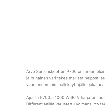
Arvo Senioriskootteri P700 on järeän oloi
ja punainen väri tekee mallista helposti er
vaan ennemmin malli käyttäjälle, joka arv
Ajossa P700:n 1000 W 60 V harjaton moottor
Differentiaalilla varustettu voimansiirto 