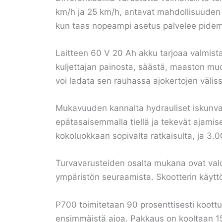
km/h ja 25 km/h, antavat mahdollisuuden v
kun taas nopeampi asetus palvelee pidemmill
Laitteen 60 V 20 Ah akku tarjoaa valmist
kuljettajan painosta, säästä, maaston muod
voi ladata sen rauhassa ajokertojen väliss
Mukavuuden kannalta hydrauliset iskunva
epätasaisemmalla tiellä ja tekevät ajami
kokoluokkaan sopivalta ratkaisulta, ja 3
Turvavarusteiden osalta mukana ovat valot, 
ympäristön seuraamista. Skootterin käyttö
P700 toimitetaan 90 prosenttisesti koottun
ensimmäistä ajoa. Pakkaus on kooltaan 15