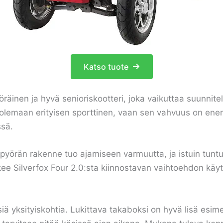
Katso tuote
öräinen ja hyvä senioriskootteri, joka vaikuttaa suunnit
pyri olemaan erityisen sporttinen, vaan sen vahvuus on 
ssä.
yörän rakenne tuo ajamiseen varmuutta, ja istuin tuntu
kee Silverfox Four 2.0:sta kiinnostavan vaihtoehdon käytt
siä yksityiskohtia. Lukittava takaboksi on hyvä lisä esime