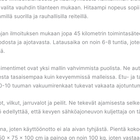
alita vauhdin tilanteen mukaan. Hitaampi nopeus sopii hy
ä suorilla ja rauhallisilla reiteillä.
ajan ilmoituksen mukaan jopa 45 kilometrin toimintasät
osta ja ajotavasta. Latausaika on noin 6-8 tuntia, joten 
ä.
imentimet ovat yksi mallin vahvimmista puolista. Ne 
sesta tasaisempaa kuin kevyemmissä malleissa. Etu- ja 
.00-10 tuuman vakuumirenkaat tukevat vakaata ajotuntu
vilkut, jarruvalot ja peilit. Ne tekevät ajamisesta selkeä
 edellyttää, että kevyen sähköajoneuvon kuljettaja on tä
a, joten käyttöönotto ei ala aivan tyhjästä. Pientä koko
0 x 75 x 100 cm ja painoa on noin 100 kg, joten vastaan