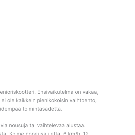
enioriskootteri. Ensivaikutelma on vakaa,
 ei ole kaikkein pienikokoisin vaihtoehto,
 pidempää toimintasädettä.
via nousuja tai vaihtelevaa alustaa.
oista. Kolme nopeusaluetta, 6 km/h, 12