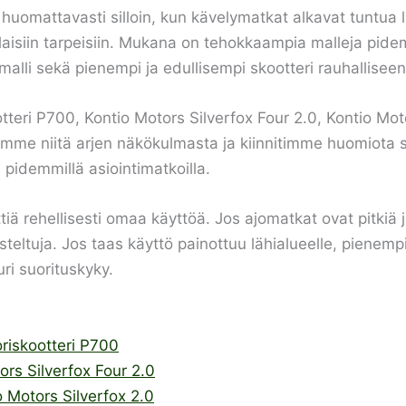
huomattavasti silloin, kun kävelymatkat alkavat tuntua li
ilaisiin tarpeisiin. Mukana on tehokkaampia malleja pide
lli sekä pienempi ja edullisempi skootteri rauhalliseen 
teri P700, Kontio Motors Silverfox Four 2.0, Kontio Moto
imme niitä arjen näkökulmasta ja kiinnitimme huomiota si
a pidemmillä asiointimatkoilla.
tiä rehellisesti omaa käyttöä. Jos ajomatkat ovat pitkiä 
steltuja. Jos taas käyttö painottuu lähialueelle, pienempi
ri suorituskyky.
oriskootteri P700
ors Silverfox Four 2.0
o Motors Silverfox 2.0