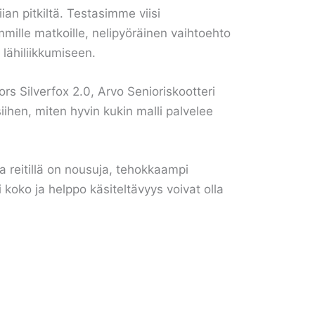
ian pitkiltä. Testasimme viisi
mmille matkoille, nelipyöräinen vaihtoehto
lähiliikkumiseen.
rs Silverfox 2.0, Arvo Senioriskootteri
ihen, miten hyvin kukin malli palvelee
ja reitillä on nousuja, tehokkaampi
 koko ja helppo käsiteltävyys voivat olla