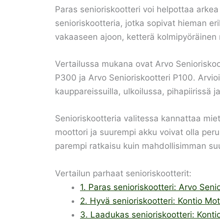
Paras senioriskootteri voi helpottaa arkea 
senioriskootteria, jotka sopivat hieman er
vakaaseen ajoon, ketterä kolmipyöräinen ma
Vertailussa mukana ovat Arvo Senioriskoot
P300 ja Arvo Senioriskootteri P100. Arvio
kauppareissuilla, ulkoilussa, pihapiirissä j
Senioriskootteria valitessa kannattaa miet
moottori ja suurempi akku voivat olla peru
parempi ratkaisu kuin mahdollisimman suu
Vertailun parhaat senioriskootterit:
1. Paras senioriskootteri: Arvo Seni
2. Hyvä senioriskootteri: Kontio Mot
3. Laadukas senioriskootteri: Konti