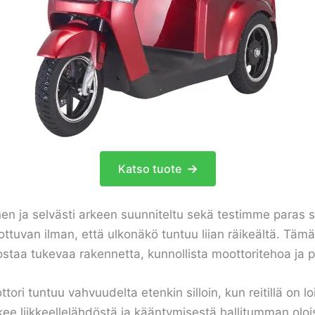
Katso tuote
nen ja selvästi arkeen suunniteltu sekä testimme paras s
ottuvan ilman, että ulkonäkö tuntuu liian räikeältä. Tämä
ostaa tukevaa rakennetta, kunnollista moottoritehoa ja
i tuntuu vahvuudelta etenkin silloin, kun reitillä on loi
tekee liikkeellelähdöstä ja kääntymisestä hallitumman ol