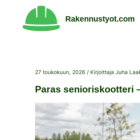
Siirry
sisältöön
Rakennustyot.com
27 toukokuun, 2026
/ Kirjoittaja
Juha Laa
Paras senioriskootteri 