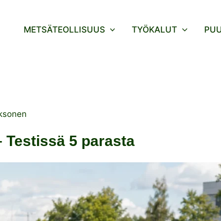
METSÄTEOLLISUUS
TYÖKALUT
PU
ksonen
– Testissä 5 parasta