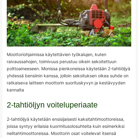
Moottoriohjaimissa käytettävien työkalujen, kuten
raivaussahojen, toimivuus perustuu oikein sekoitettuun
polttoaineeseen. Monissa pienkoneissa käytetään 2-tahtiöljyä
yhdessä bensiinin kanssa, jolloin sekoituksen oikea suhde on
ratkaiseva laitteen moottorin suorituskyvyn ja kestävyyden
kannalta
2-tahtiöljyn voiteluperiaate
2-tahtiöljyä käytetään ensisijaisesti kaksitahtimoottoreissa,
joissa syntyy erilaisia kuormitusolosuhteita kuin esimerkiksi
nelitahtimoottoreissa. Moottorin osat voitelevat itsensä