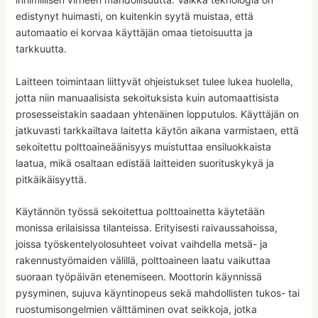
edistynyt huimasti, on kuitenkin syytä muistaa, että
automaatio ei korvaa käyttäjän omaa tietoisuutta ja
tarkkuutta.
Laitteen toimintaan liittyvät ohjeistukset tulee lukea huolella,
jotta niin manuaalisista sekoituksista kuin automaattisista
prosesseistakin saadaan yhtenäinen lopputulos. Käyttäjän on
jatkuvasti tarkkailtava laitetta käytön aikana varmistaen, että
sekoitettu polttoaineäänisyys muistuttaa ensiluokkaista
laatua, mikä osaltaan edistää laitteiden suorituskykyä ja
pitkäikäisyyttä.
Käytännön työssä sekoitettua polttoainetta käytetään
monissa erilaisissa tilanteissa. Erityisesti raivaussahoissa,
joissa työskentelyolosuhteet voivat vaihdella metsä- ja
rakennustyömaiden välillä, polttoaineen laatu vaikuttaa
suoraan työpäivän etenemiseen. Moottorin käynnissä
pysyminen, sujuva käyntinopeus sekä mahdollisten tukos- tai
ruostumisongelmien välttäminen ovat seikkoja, jotka