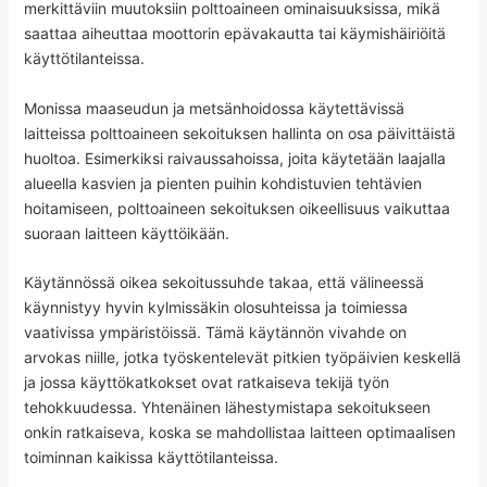
merkittäviin muutoksiin polttoaineen ominaisuuksissa, mikä
saattaa aiheuttaa moottorin epävakautta tai käymishäiriöitä
käyttötilanteissa.
Monissa maaseudun ja metsänhoidossa käytettävissä
laitteissa polttoaineen sekoituksen hallinta on osa päivittäistä
huoltoa. Esimerkiksi raivaussahoissa, joita käytetään laajalla
alueella kasvien ja pienten puihin kohdistuvien tehtävien
hoitamiseen, polttoaineen sekoituksen oikeellisuus vaikuttaa
suoraan laitteen käyttöikään.
Käytännössä oikea sekoitussuhde takaa, että välineessä
käynnistyy hyvin kylmissäkin olosuhteissa ja toimiessa
vaativissa ympäristöissä. Tämä käytännön vivahde on
arvokas niille, jotka työskentelevät pitkien työpäivien keskellä
ja jossa käyttökatkokset ovat ratkaiseva tekijä työn
tehokkuudessa. Yhtenäinen lähestymistapa sekoitukseen
onkin ratkaiseva, koska se mahdollistaa laitteen optimaalisen
toiminnan kaikissa käyttötilanteissa.