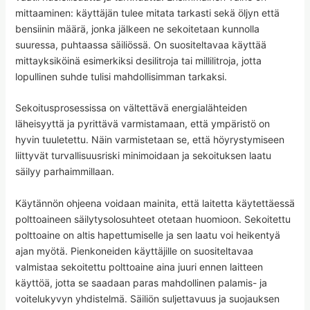
mittaaminen: käyttäjän tulee mitata tarkasti sekä öljyn että
bensiinin määrä, jonka jälkeen ne sekoitetaan kunnolla
suuressa, puhtaassa säiliössä. On suositeltavaa käyttää
mittayksiköinä esimerkiksi desilitroja tai millilitroja, jotta
lopullinen suhde tulisi mahdollisimman tarkaksi.
Sekoitusprosessissa on vältettävä energialähteiden
läheisyyttä ja pyrittävä varmistamaan, että ympäristö on
hyvin tuuletettu. Näin varmistetaan se, että höyrystymiseen
liittyvät turvallisuusriski minimoidaan ja sekoituksen laatu
säilyy parhaimmillaan.
Käytännön ohjeena voidaan mainita, että laitetta käytettäessä
polttoaineen säilytysolosuhteet otetaan huomioon. Sekoitettu
polttoaine on altis hapettumiselle ja sen laatu voi heikentyä
ajan myötä. Pienkoneiden käyttäjille on suositeltavaa
valmistaa sekoitettu polttoaine aina juuri ennen laitteen
käyttöä, jotta se saadaan paras mahdollinen palamis- ja
voitelukyvyn yhdistelmä. Säiliön suljettavuus ja suojauksen