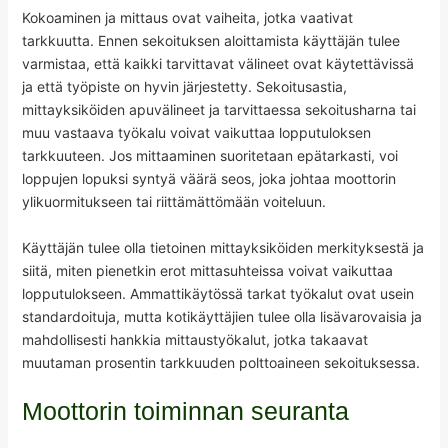
Kokoaminen ja mittaus ovat vaiheita, jotka vaativat
tarkkuutta. Ennen sekoituksen aloittamista käyttäjän tulee
varmistaa, että kaikki tarvittavat välineet ovat käytettävissä
ja että työpiste on hyvin järjestetty. Sekoitusastia,
mittayksiköiden apuvälineet ja tarvittaessa sekoitusharna tai
muu vastaava työkalu voivat vaikuttaa lopputuloksen
tarkkuuteen. Jos mittaaminen suoritetaan epätarkasti, voi
loppujen lopuksi syntyä väärä seos, joka johtaa moottorin
ylikuormitukseen tai riittämättömään voiteluun.
Käyttäjän tulee olla tietoinen mittayksiköiden merkityksestä ja
siitä, miten pienetkin erot mittasuhteissa voivat vaikuttaa
lopputulokseen. Ammattikäytössä tarkat työkalut ovat usein
standardoituja, mutta kotikäyttäjien tulee olla lisävarovaisia ja
mahdollisesti hankkia mittaustyökalut, jotka takaavat
muutaman prosentin tarkkuuden polttoaineen sekoituksessa.
Moottorin toiminnan seuranta