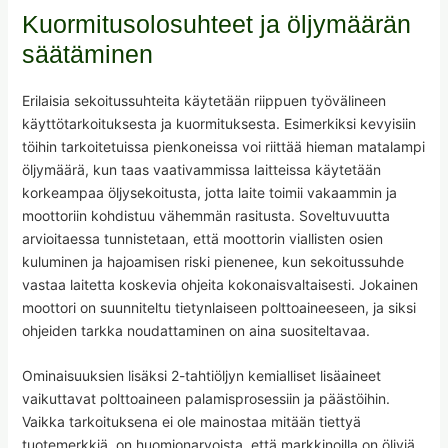
Kuormitusolosuhteet ja öljymäärän
säätäminen
Erilaisia sekoitussuhteita käytetään riippuen työvälineen
käyttötarkoituksesta ja kuormituksesta. Esimerkiksi kevyisiin
töihin tarkoitetuissa pienkoneissa voi riittää hieman matalampi
öljymäärä, kun taas vaativammissa laitteissa käytetään
korkeampaa öljysekoitusta, jotta laite toimii vakaammin ja
moottoriin kohdistuu vähemmän rasitusta. Soveltuvuutta
arvioitaessa tunnistetaan, että moottorin viallisten osien
kuluminen ja hajoamisen riski pienenee, kun sekoitussuhde
vastaa laitetta koskevia ohjeita kokonaisvaltaisesti. Jokainen
moottori on suunniteltu tietynlaiseen polttoaineeseen, ja siksi
ohjeiden tarkka noudattaminen on aina suositeltavaa.
Ominaisuuksien lisäksi 2-tahtiöljyn kemialliset lisäaineet
vaikuttavat polttoaineen palamisprosessiin ja päästöihin.
Vaikka tarkoituksena ei ole mainostaa mitään tiettyä
tuotemerkkiä, on huomionarvoista, että markkinoilla on öljyjä,