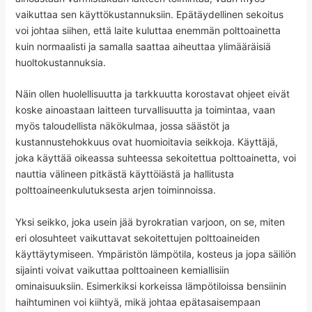
vaikuttaa sen käyttökustannuksiin. Epätäydellinen sekoitus
voi johtaa siihen, että laite kuluttaa enemmän polttoainetta
kuin normaalisti ja samalla saattaa aiheuttaa ylimääräisiä
huoltokustannuksia.
Näin ollen huolellisuutta ja tarkkuutta korostavat ohjeet eivät
koske ainoastaan laitteen turvallisuutta ja toimintaa, vaan
myös taloudellista näkökulmaa, jossa säästöt ja
kustannustehokkuus ovat huomioitavia seikkoja. Käyttäjä,
joka käyttää oikeassa suhteessa sekoitettua polttoainetta, voi
nauttia välineen pitkästä käyttöiästä ja hallitusta
polttoaineenkulutuksesta arjen toiminnoissa.
Yksi seikko, joka usein jää byrokratian varjoon, on se, miten
eri olosuhteet vaikuttavat sekoitettujen polttoaineiden
käyttäytymiseen. Ympäristön lämpötila, kosteus ja jopa säiliön
sijainti voivat vaikuttaa polttoaineen kemiallisiin
ominaisuuksiin. Esimerkiksi korkeissa lämpötiloissa bensiinin
haihtuminen voi kiihtyä, mikä johtaa epätasaisempaan