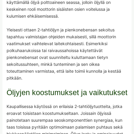
käyttämällä öljyä polttoaineen seassa, jolloin öljyllä on
keskeinen rooli moottorin sisäisten osien voitelussa ja
kulumisen ehkäisemisessä.
Yleisesti ottaen 2-tahtiöljyn ja pienkonebensan sekoitus
tapahtuu valmistajan ohjeiden mukaisesti, sillä moottorin
vaatimukset vaihtelevat laitekohtaisesti. Esimerkiksi
polkuhaarukoissa tai raivaussahoissa käytettävät
pienkonebensat ovat suunniteltu kuluttamaan tietyn
sekoitussuhteen, minkä tunteminen ja sen oikea
toteuttaminen varmistaa, että laite toimii kunnolla ja kestää
pitkään.
Öljyjen koostumukset ja vaikutukset
Kaupallisessa käytössä on erilaisia 2-tahtiöljytuotteita, jotka
eroavat toisistaan koostumukseltaan. Joissain öljyissä
painotetaan suurempaa seoskomponenttien synergiaa, kun
taas toisissa pyritään optimoimaan palamisen puhtaus sekä
hiukkaspäästöjen minimoiminen. Öljyn laatu ja ominaisuudet