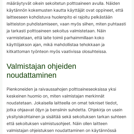
määräytyvät oikein sekoitetun polttoaineen avulla. Näiden
käytännön kokemusten kautta käyttäjät ovat oppineet, että
laitteeseen kohdistuva huolenpito ei rajoitu pelkästään
laitteiston puhdistamiseen, vaan myös siihen, miten puhtaasti
ja tarkasti polttoaineen sekoitus valmistetaan. Näin
varmistetaan, että laite toimii parhaimmillaan koko
käyttöjakson ajan, mikä mahdollistaa tehokkaan ja
kitkattoman työnteon myös vaativissa olosuhteissa.
Valmistajan ohjeiden
noudattaminen
Pienkoneiden ja raivaussahojen polttoaineseoksissa yksi
keskeinen huomio on, miten valmistajan merkinnät
noudatetaan. Jokaisella laitteella on omat tekniset tiedot,
jotka ohjaavat öljyn ja bensiinin suhdetta. Ohjekirja on usein
yksityiskohtainen ja sisältää sekä sekoituksen tarkan suhteen
että sekoituksen valmistusohjeet. Näin ollen laitteen
valmistajan ohjeistuksen noudattaminen on käytännössä