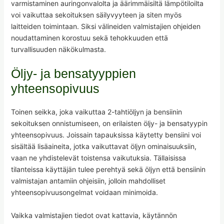
varmistaminen auringonvalolta ja äärimmäisiltä lämpötiloilta
voi vaikuttaa sekoituksen säilyvyyteen ja siten myös
laitteiden toimintaan. Siksi välineiden valmistajien ohjeiden
noudattaminen korostuu sekä tehokkuuden että
turvallisuuden näkökulmasta.
Öljy- ja bensatyyppien
yhteensopivuus
Toinen seikka, joka vaikuttaa 2-tahtiöljyn ja bensiinin
sekoituksen onnistumiseen, on erilaisten öljy- ja bensatyypin
yhteensopivuus. Joissain tapauksissa käytetty bensiini voi
sisältää lisäaineita, jotka vaikuttavat öljyn ominaisuuksiin,
vaan ne yhdistelevät toistensa vaikutuksia. Tällaisissa
tilanteissa käyttäjän tulee perehtyä sekä öljyn että bensiinin
valmistajan antamiin ohjeisiin, jolloin mahdolliset
yhteensopivuusongelmat voidaan minimoida.
Vaikka valmistajien tiedot ovat kattavia, käytännön