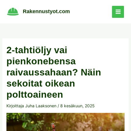
Siirry
sisältöön
Rakennustyot.com
2-tahtiöljy vai
pienkonebensa
raivaussahaan? Näin
sekoitat oikean
polttoaineen
Kirjoittaja
Juha Laaksonen
/
8 kesäkuun, 2025