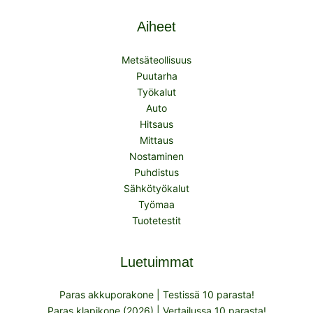
Aiheet
Metsäteollisuus
Puutarha
Työkalut
Auto
Hitsaus
Mittaus
Nostaminen
Puhdistus
Sähkötyökalut
Työmaa
Tuotetestit
Luetuimmat
Paras akkuporakone | Testissä 10 parasta!
Paras klapikone (2026) | Vertailussa 10 parasta!