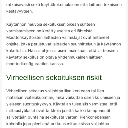
ratkaisevasti sekä käyttökokemukseen että laitteen tekniseen
kestävyyteen.
Käytännön neuvoja sekoituksen oikean suhteen
varmistamiseen on kerätty useista eri lähteistä.
Moottorikäyttöisten laitteiden valmistajat ovat antaneet
ohjeita, jotka perustuvat laitteiden suunnitteluun ja käytännön
kokeiluihin. Näissä ohjeissa usein mainitaan, että laitteeseen
käytetty sekoitus on oltava yhdenmukainen laitteen
moottorikonfiguraation kanssa.
Virheellisen sekoituksen riskit
Virheellinen sekoitus voi johtaa liian korkeaan tai liian
matalaan voitelukuorman, mikä vaikuttaa osien kulumiseen ja
yleiseen suorituskykyyn. Käyttäjän tulee siis varmistaa, että
mittaustyökalut ovat tarkkoja ja että kaikki komponentit
säilytetään puhtaina sekoitusta varten. Pienkonebensan
kohdalla jopa pieni epätarkkuus mittauksissa voi johtaa