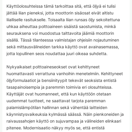
Käyttöolosuhteissa tämä tarkoittaa sitä, että öljyä ei tulisi
jättää liian pieneksi, jotta moottorin sisäosat eivät altistu
liialliselle rasitukselle. Toisaalta liian runsas öljy sekoitettuna
uhkaa aiheuttaa polttoaineen sisäistä saostumista, minkä
seurauksena voi muodostua talttavoita jäämiä moottorin
sisällä. Tässä tilanteessa valmistajan ohjeisiin nojautuminen
sekä mittausvälineiden tarkka käyttö ovat avainasemassa,
jotta lopullinen seos noudattaa juuri oikeaa suhdetta.
Nykyaikaiset polttoaineseokset ovat kehittyneet
huomattavasti verrattuna vanhoihin menetelmiin. Kehittyneet
öljyformulaatiot ja bensiinityypit tekevät seoksista entistä
tasapainoisempia ja paremmin toimivia eri olosuhteissa.
Käyttäjät ovat huomanneet, että kun käyttöön otetaan
uudemmat tuotteet, ne saattavat tarjota paremman
palamislämpötilan hallinnan sekä vähentää laitteiden
käynnistysvaikeuksia kylmässä säässä. Näin pienkoneiden ja
raivaussahojen käyttö on sujuvampaa ja välineiden elinkaari
pitenee. Modernisaatio näkyy myös se, että entistä