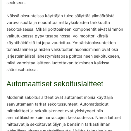
seokseen.
Näissä olosuhteissa käyttäjän tulee säilyttää ylimääräistä
varovaisuutta ja noudattaa mittayksiköiden tarkkuutta
sekoituksessa. Mikäli polttoaineen komponentit eivät lämmön
vaikutuksessa pysy tasapainossa, voi moottori kärsiä
käyntihäiriöistä tai jopa vaurioitua. Ympäristöolosuhteiden
tunnistaminen ja niiden vaikutusten huomioiminen ovat osa
järjestelmällistä lähestymistapaa polttoaineen sekoitukseen,
mikä varmistaa laitteen luotettavan toiminnan kaikissa
sääolosuhteissa.
Automaattiset sekoituslaitteet
Modernit sekoituslaitteet ovat auttaneet monia käyttäjiä
saavuttamaan tarkat sekoitussuhteet. Automatisoidut
mittalaitteet ja sekoituskoneet ovat yleistyneet niin
ammattilaisten kuin harrastajien keskuudessa. Nämä laitteet
mittaavat ja sekoittavat öljyn ja bensiinin tarkasti ilman
inhimillisen virheen mahdollisuutta. Vaikka teknologia on