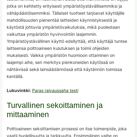
jotka on kehitetty erityisesti ympäristöystävällisemmiksi ja
vähäpäästöisemmiksi. Tällaiset tuotteet tarjoavat käyttäjille
mahdollisuuden pienentää laitteiden käynnistyksestä ja
käytöstä johtuvia ympäristövaikutuksia, mikä puolestaan
vaikuttaa ympäristön hyvinvointiin laajemmin.
Ympäristöystävällinen käyttö edellyttää, että käyttäjä tuntee
laitteensa polttoaineen kulutuksen ja toimii ohjeiden
mukaisesti. Vaikka ympäristön huomioon ottaminen on
laajempi aihe, sen merkitys pienkoneiden käytössä on
nähtävissä sekä lainsäädännössä että käytännön toimissa
kentällä.
Lukuvinkki:
Paras raivaussaha testi
Turvallinen sekoittaminen ja
mittaaminen
Polttoaineen sekoittamisen prosessi on itse toimenpide, joka
vaatii huolellisuutta ja tarkkuutta. Ensimmäinen vaihe on