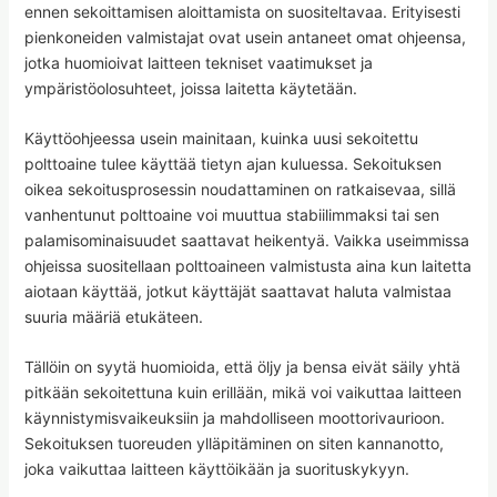
ennen sekoittamisen aloittamista on suositeltavaa. Erityisesti
pienkoneiden valmistajat ovat usein antaneet omat ohjeensa,
jotka huomioivat laitteen tekniset vaatimukset ja
ympäristöolosuhteet, joissa laitetta käytetään.
Käyttöohjeessa usein mainitaan, kuinka uusi sekoitettu
polttoaine tulee käyttää tietyn ajan kuluessa. Sekoituksen
oikea sekoitusprosessin noudattaminen on ratkaisevaa, sillä
vanhentunut polttoaine voi muuttua stabiilimmaksi tai sen
palamisominaisuudet saattavat heikentyä. Vaikka useimmissa
ohjeissa suositellaan polttoaineen valmistusta aina kun laitetta
aiotaan käyttää, jotkut käyttäjät saattavat haluta valmistaa
suuria määriä etukäteen.
Tällöin on syytä huomioida, että öljy ja bensa eivät säily yhtä
pitkään sekoitettuna kuin erillään, mikä voi vaikuttaa laitteen
käynnistymisvaikeuksiin ja mahdolliseen moottorivaurioon.
Sekoituksen tuoreuden ylläpitäminen on siten kannanotto,
joka vaikuttaa laitteen käyttöikään ja suorituskykyyn.