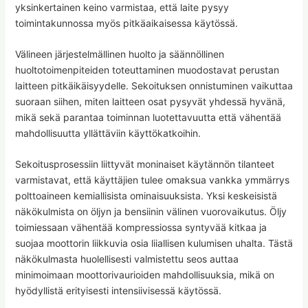
yksinkertainen keino varmistaa, että laite pysyy
toimintakunnossa myös pitkäaikaisessa käytössä.
Välineen järjestelmällinen huolto ja säännöllinen
huoltotoimenpiteiden toteuttaminen muodostavat perustan
laitteen pitkäikäisyydelle. Sekoituksen onnistuminen vaikuttaa
suoraan siihen, miten laitteen osat pysyvät yhdessä hyvänä,
mikä sekä parantaa toiminnan luotettavuutta että vähentää
mahdollisuutta yllättäviin käyttökatkoihin.
Sekoitusprosessiin liittyvät moninaiset käytännön tilanteet
varmistavat, että käyttäjien tulee omaksua vankka ymmärrys
polttoaineen kemiallisista ominaisuuksista. Yksi keskeisistä
näkökulmista on öljyn ja bensiinin välinen vuorovaikutus. Öljy
toimiessaan vähentää kompressiossa syntyvää kitkaa ja
suojaa moottorin liikkuvia osia liiallisen kulumisen uhalta. Tästä
näkökulmasta huolellisesti valmistettu seos auttaa
minimoimaan moottorivaurioiden mahdollisuuksia, mikä on
hyödyllistä erityisesti intensiivisessä käytössä.