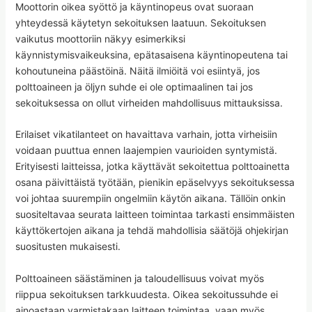
Moottorin oikea syöttö ja käyntinopeus ovat suoraan
yhteydessä käytetyn sekoituksen laatuun. Sekoituksen
vaikutus moottoriin näkyy esimerkiksi
käynnistymisvaikeuksina, epätasaisena käyntinopeutena tai
kohoutuneina päästöinä. Näitä ilmiöitä voi esiintyä, jos
polttoaineen ja öljyn suhde ei ole optimaalinen tai jos
sekoituksessa on ollut virheiden mahdollisuus mittauksissa.
Erilaiset vikatilanteet on havaittava varhain, jotta virheisiin
voidaan puuttua ennen laajempien vaurioiden syntymistä.
Erityisesti laitteissa, jotka käyttävät sekoitettua polttoainetta
osana päivittäistä työtään, pienikin epäselvyys sekoituksessa
voi johtaa suurempiin ongelmiin käytön aikana. Tällöin onkin
suositeltavaa seurata laitteen toimintaa tarkasti ensimmäisten
käyttökertojen aikana ja tehdä mahdollisia säätöjä ohjekirjan
suositusten mukaisesti.
Polttoaineen säästäminen ja taloudellisuus voivat myös
riippua sekoituksen tarkkuudesta. Oikea sekoitussuhde ei
ainoastaan varmistakaan laitteen toimintaa, vaan myös