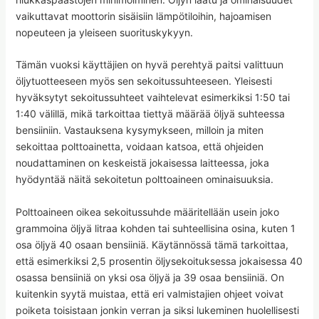
vaikuttavat moottorin sisäisiin lämpötiloihin, hajoamisen
nopeuteen ja yleiseen suorituskykyyn.
Tämän vuoksi käyttäjien on hyvä perehtyä paitsi valittuun
öljytuotteeseen myös sen sekoitussuhteeseen. Yleisesti
hyväksytyt sekoitussuhteet vaihtelevat esimerkiksi 1:50 tai
1:40 välillä, mikä tarkoittaa tiettyä määrää öljyä suhteessa
bensiiniin. Vastauksena kysymykseen, milloin ja miten
sekoittaa polttoainetta, voidaan katsoa, että ohjeiden
noudattaminen on keskeistä jokaisessa laitteessa, joka
hyödyntää näitä sekoitetun polttoaineen ominaisuuksia.
Polttoaineen oikea sekoitussuhde määritellään usein joko
grammoina öljyä litraa kohden tai suhteellisina osina, kuten 1
osa öljyä 40 osaan bensiiniä. Käytännössä tämä tarkoittaa,
että esimerkiksi 2,5 prosentin öljysekoituksessa jokaisessa 40
osassa bensiiniä on yksi osa öljyä ja 39 osaa bensiiniä. On
kuitenkin syytä muistaa, että eri valmistajien ohjeet voivat
poiketa toisistaan jonkin verran ja siksi lukeminen huolellisesti