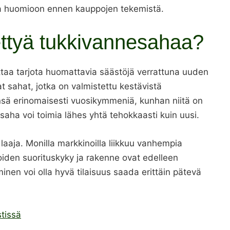
ottaa huomioon ennen kauppojen tekemistä.
ettyä tukkivannesahaa?
taa tarjota huomattavia säästöjä verrattuna uuden
t sahat, jotka on valmistettu kestävistä
änsä erinomaisesti vuosikymmeniä, kunhan niitä on
saha voi toimia lähes yhtä tehokkaasti kuin uusi.
laaja. Monilla markkinoilla liikkuu vanhempia
joiden suorituskyky ja rakenne ovat edelleen
minen voi olla hyvä tilaisuus saada erittäin pätevä
tissä