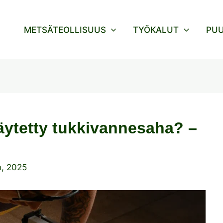
METSÄTEOLLISUUS
TYÖKALUT
PU
äytetty tukkivannesaha? –
n, 2025