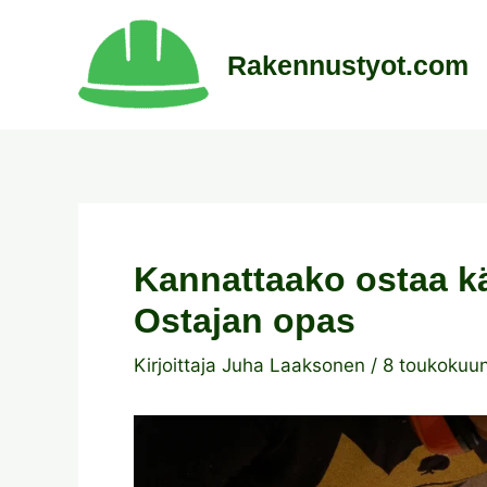
Siirry
sisältöön
Rakennustyot.com
Kannattaako ostaa k
Ostajan opas
Kirjoittaja
Juha Laaksonen
/
8 toukokuu