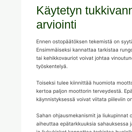
Käytetyn tukkiva
arviointi
Ennen ostopäätöksen tekemistä on syytä 
Ensimmäiseksi kannattaa tarkistaa rungo
tai kehikkovauriot voivat johtaa vinout
työskentelyä.
Toiseksi tulee kiinnittää huomiota moott
kertoa paljon moottorin terveydestä. Epä
käynnistyksessä voivat viitata piileviin on
Sahan ohjausmekanismit ja liukupinnat o
aiheuttaa epätarkkuuksia sahauksessa ja 
ja liukukiskot kannattaa tarkistaa huolell