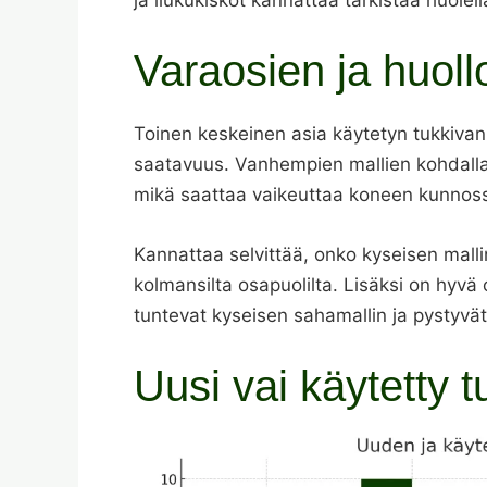
Varaosien ja huol
Toinen keskeinen asia käytetyn tukkiva
saatavuus. Vanhempien mallien kohdalla 
mikä saattaa vaikeuttaa koneen kunnossap
Kannattaa selvittää, onko kyseisen mallin
kolmansilta osapuolilta. Lisäksi on hyvä o
tuntevat kyseisen sahamallin ja pystyvä
Uusi vai käytetty