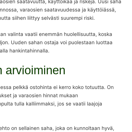
aosien saatavuutta, käyttöikää ja riskejä. Uusi saha
nnossa, varaosien saatavuudessa ja käyttöiässä,
ta siihen liittyy selvästi suurempi riski.
an valinta vaatii enemmän huolellisuutta, koska
aljon. Uuden sahan ostaja voi puolestaan luottaa
la hankintahinnalla.
n arvioiminen
essa pelkkä ostohinta ei kerro koko totuutta. On
ukset ja varaosien hinnat mukaan
lta tulla kalliimmaksi, jos se vaatii laajoja
ehto on sellainen saha, joka on kunnoltaan hyvä,