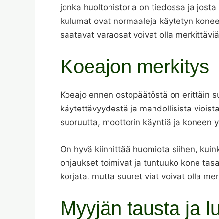
jonka huoltohistoria on tiedossa ja josta 
kulumat ovat normaaleja käytetyn koneen
saatavat varaosat voivat olla merkittäviä r
Koeajon merkitys
Koeajo ennen ostopäätöstä on erittäin 
käytettävyydestä ja mahdollisista vioist
suoruutta, moottorin käyntiä ja koneen y
On hyvä kiinnittää huomiota siihen, kuink
ohjaukset toimivat ja tuntuuko kone tas
korjata, mutta suuret viat voivat olla 
Myyjän tausta ja l