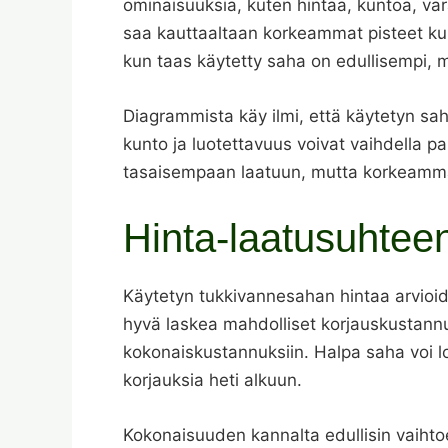
ominaisuuksia, kuten hintaa, kuntoa, var
saa kauttaaltaan korkeammat pisteet ku
kun taas käytetty saha on edullisempi, mut
Diagrammista käy ilmi, että käytetyn sah
kunto ja luotettavuus voivat vaihdella p
tasaisempaan laatuun, mutta korkeammal
Hinta-laatusuhtee
Käytetyn tukkivannesahan hintaa arvioid
hyvä laskea mahdolliset korjauskustann
kokonaiskustannuksiin. Halpa saha voi lopu
korjauksia heti alkuun.
Kokonaisuuden kannalta edullisin vaihto