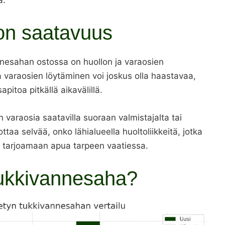
lon saatavuus
nnesahan ostossa on huollon ja varaosien
varaosien löytäminen voi joskus olla haastavaa,
itoa pitkällä aikavälillä.
 varaosia saatavilla suoraan valmistajalta tai
ttaa selvää, onko lähialueella huoltoliikkeitä, jotka
t tarjoamaan apua tarpeen vaatiessa.
 tukkivannesaha?