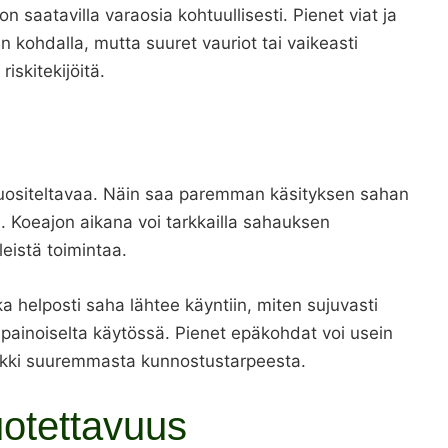
on saatavilla varaosia kohtuullisesti. Pienet viat ja
 kohdalla, mutta suuret vauriot tai vaikeasti
iskitekijöitä.
suositeltavaa. Näin saa paremman käsityksen sahan
a. Koeajon aikana voi tarkkailla sahauksen
leistä toimintaa.
a helposti saha lähtee käyntiin, miten sujuvasti
apainoiselta käytössä. Pienet epäkohdat voi usein
merkki suuremmasta kunnostustarpeesta.
uotettavuus