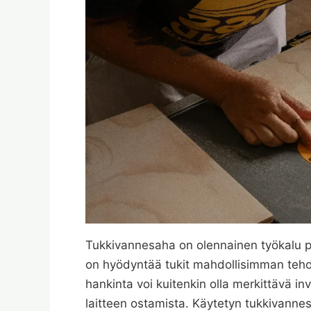
Tukkivannesaha on olennainen työkalu pu
on hyödyntää tukit mahdollisimman teho
hankinta voi kuitenkin olla merkittävä i
laitteen ostamista. Käytetyn tukkivannes