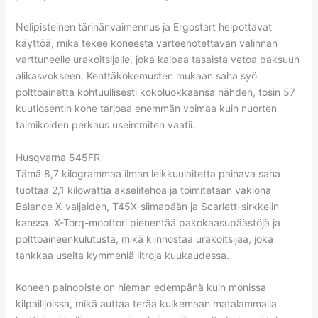
Nelipisteinen tärinänvaimennus ja Ergostart helpottavat
käyttöä, mikä tekee koneesta varteenotettavan valinnan
varttuneelle urakoitsijalle, joka kaipaa tasaista vetoa paksuun
alikasvokseen. Kenttäkokemusten mukaan saha syö
polttoainetta kohtuullisesti kokoluokkaansa nähden, tosin 57
kuutiosentin kone tarjoaa enemmän voimaa kuin nuorten
taimikoiden perkaus useimmiten vaatii.
Husqvarna 545FR
Tämä 8,7 kilogrammaa ilman leikkuulaitetta painava saha
tuottaa 2,1 kilowattia akselitehoa ja toimitetaan vakiona
Balance X-valjaiden, T45X-siimapään ja Scarlett-sirkkelin
kanssa. X-Torq-moottori pienentää pakokaasupäästöjä ja
polttoaineenkulutusta, mikä kiinnostaa urakoitsijaa, joka
tankkaa useita kymmeniä litroja kuukaudessa.
Koneen painopiste on hieman edempänä kuin monissa
kilpailijoissa, mikä auttaa terää kulkemaan matalammalla