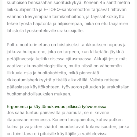
kuutioisen bensasahan suorituskykyä. Koneen 45 senttimetrin
leikkuuläpimitta ja E-TORQ-sähkömoottori tarjoavat riittävän
väännön kevyempään taimikonhoitoon, ja täyssähkökäyttö
tekee työstä hajutonta ja hiljaisempaa, mikä on etu taajamien
lähistöllä työskenteleville urakoitsijoille.
Polttomoottorin etuna on toistaiseksi tankkauksen nopeus ja
jatkuva huipputeho, joka on tarpeen, kun kitketään jäykkiä
petäjänvesoja kelirikkoisessa ojitusmaassa. Akkujärjestelmät
vaativat akunvaihtologistiikan, mutta niissä on vähemmän
liikkuvia osia ja huoltokohteita, mikä pienentää
rikkoutumisherkkyyttä pitkällä aikavälillä. Valinta ratkeaa
pääasiassa käyttökohteen, työvuoron pituuden ja urakoitsijan
huoltomahdollisuuksien mukaan.
Ergonomia ja käyttömukavuus pitkissä työvuoroissa
Jos saha tuntuu painavalta jo aamulla, se ei kevene
iltapäivään mennessä. Koneen tasapainotus, kahvaputken
kulma ja valjaiden säädöt muodostavat kokonaisuuden, jonka
on toimittava eri pituisille käyttäjille ja vaihtelevissa