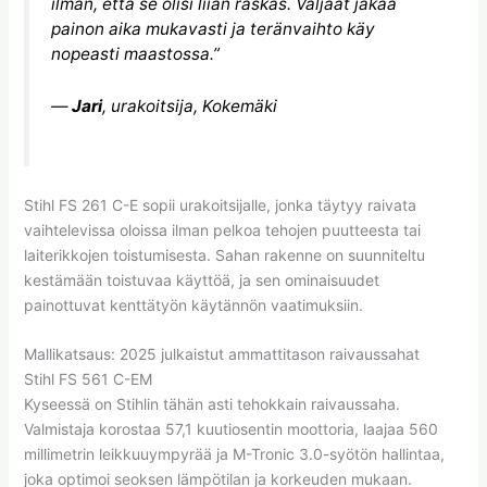
ilman, että se olisi liian raskas. Valjaat jakaa
painon aika mukavasti ja teränvaihto käy
nopeasti maastossa.”
—
Jari
, urakoitsija, Kokemäki
Stihl FS 261 C-E sopii urakoitsijalle, jonka täytyy raivata
vaihtelevissa oloissa ilman pelkoa tehojen puutteesta tai
laiterikkojen toistumisesta. Sahan rakenne on suunniteltu
kestämään toistuvaa käyttöä, ja sen ominaisuudet
painottuvat kenttätyön käytännön vaatimuksiin.
Mallikatsaus: 2025 julkaistut ammattitason raivaussahat
Stihl FS 561 C-EM
Kyseessä on Stihlin tähän asti tehokkain raivaussaha.
Valmistaja korostaa 57,1 kuutiosentin moottoria, laajaa 560
millimetrin leikkuuympyrää ja M-Tronic 3.0-syötön hallintaa,
joka optimoi seoksen lämpötilan ja korkeuden mukaan.