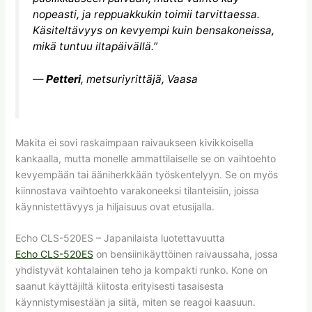
nopeasti, ja reppuakkukin toimii tarvittaessa.
Käsiteltävyys on kevyempi kuin bensakoneissa,
mikä tuntuu iltapäivällä.”
—
Petteri
, metsuriyrittäjä, Vaasa
Makita ei sovi raskaimpaan raivaukseen kivikkoisella
kankaalla, mutta monelle ammattilaiselle se on vaihtoehto
kevyempään tai ääniherkkään työskentelyyn. Se on myös
kiinnostava vaihtoehto varakoneeksi tilanteisiin, joissa
käynnistettävyys ja hiljaisuus ovat etusijalla.
Echo CLS-520ES – Japanilaista luotettavuutta
Echo CLS-520ES
on bensiinikäyttöinen raivaussaha, jossa
yhdistyvät kohtalainen teho ja kompakti runko. Kone on
saanut käyttäjiltä kiitosta erityisesti tasaisesta
käynnistymisestään ja siitä, miten se reagoi kaasuun.