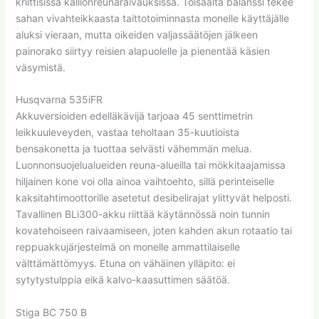
kriittisissä kallionreunaraivauksissa. Toisaalta balanssi tekee
sahan vivahteikkaasta taittotoiminnasta monelle käyttäjälle
aluksi vieraan, mutta oikeiden valjassäätöjen jälkeen
painorako siirtyy reisien alapuolelle ja pienentää käsien
väsymistä.
Husqvarna 535iFR
Akkuversioiden edelläkävijä tarjoaa 45 senttimetrin
leikkuuleveyden, vastaa teholtaan 35-kuutioista
bensakonetta ja tuottaa selvästi vähemmän melua.
Luonnonsuojelualueiden reuna-alueilla tai mökkitaajamissa
hiljainen kone voi olla ainoa vaihtoehto, sillä perinteiselle
kaksitahtimoottorille asetetut desibelirajat ylittyvät helposti.
Tavallinen BLi300-akku riittää käytännössä noin tunnin
kovatehoiseen raivaamiseen, joten kahden akun rotaatio tai
reppuakkujärjestelmä on monelle ammattilaiselle
välttämättömyys. Etuna on vähäinen ylläpito: ei
sytytystulppia eikä kalvo-kaasuttimen säätöä.
Stiga BC 750 B