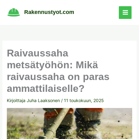
Siirry
sisältöön
Rakennustyot.com
Raivaussaha
metsätyöhön: Mikä
raivaussaha on paras
ammattilaiselle?
Kirjoittaja
Juha Laaksonen
/
11 toukokuun, 2025