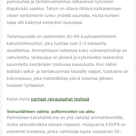
painosuhde ja tärinänvaimennus ratkaisevat työvireen
iltapäivään saakka. Tehon on oltava riittävä katkaisemaan
viiden senttimetrin runko yhdellä osumalla, mutta koneen
tulee silti kääntyä ketterästi risukoissa.
Tehontaustalla on useimmiten 45–60 kuutiosenttimetrin
kaksitahtimoottori, joka tuottaa noin 2–3 kilowattia
akselitehoa. Ammattitason laitteissa koko voimansiirtolinja on
vahvistettu, teräsuojus on jämerä ja kytkinkellon laakerointi
suunniteltu kestämään toistuvaa kaasutusta. Kun näihin
lisätään selkä- ja hartiakuormaa tasasille valjaat, tuloksena on
kokonaisuus, joka mahdollistaa päivä toisensa jälkeen
tasaisen työlaadun.
Katso myös
parhaat raivaussahat testissä
Voimanlähteen valinta: polttomoottori vai akku
Perinteinen kaksitahtikone on yhä valtalaji ammattikentällä,
mutta akkutekniikka etenee nopeasti. Husqvarna 535iFR on
esimerkki koneesta, jonka valmistaja lupaa vastaavan 35-