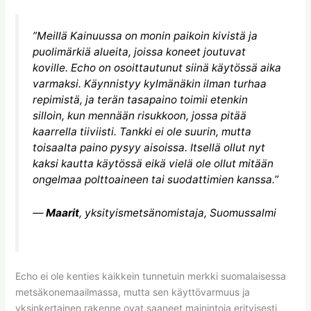
”Meillä Kainuussa on monin paikoin kivistä ja
puolimärkiä alueita, joissa koneet joutuvat
koville. Echo on osoittautunut siinä käytössä aika
varmaksi. Käynnistyy kylmänäkin ilman turhaa
repimistä, ja terän tasapaino toimii etenkin
silloin, kun mennään risukkoon, jossa pitää
kaarrella tiiviisti. Tankki ei ole suurin, mutta
toisaalta paino pysyy aisoissa. Itsellä ollut nyt
kaksi kautta käytössä eikä vielä ole ollut mitään
ongelmaa polttoaineen tai suodattimien kanssa.”
—
Maarit
, yksityismetsänomistaja, Suomussalmi
Echo ei ole kenties kaikkein tunnetuin merkki suomalaisessa
metsäkonemaailmassa, mutta sen käyttövarmuus ja
yksinkertainen rakenne ovat saaneet mainintoja erityisesti