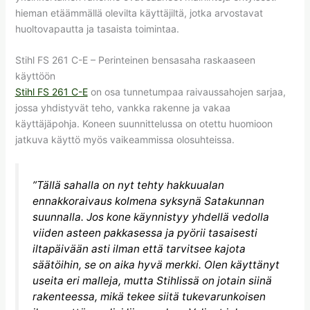
hieman etäämmällä olevilta käyttäjiltä, jotka arvostavat
huoltovapautta ja tasaista toimintaa.
Stihl FS 261 C-E – Perinteinen bensasaha raskaaseen
käyttöön
Stihl FS 261 C-E
on osa tunnetumpaa raivaussahojen sarjaa,
jossa yhdistyvät teho, vankka rakenne ja vakaa
käyttäjäpohja. Koneen suunnittelussa on otettu huomioon
jatkuva käyttö myös vaikeammissa olosuhteissa.
”Tällä sahalla on nyt tehty hakkuualan
ennakkoraivaus kolmena syksynä Satakunnan
suunnalla. Jos kone käynnistyy yhdellä vedolla
viiden asteen pakkasessa ja pyörii tasaisesti
iltapäivään asti ilman että tarvitsee kajota
säätöihin, se on aika hyvä merkki. Olen käyttänyt
useita eri malleja, mutta Stihlissä on jotain siinä
rakenteessa, mikä tekee siitä tukevarunkoisen