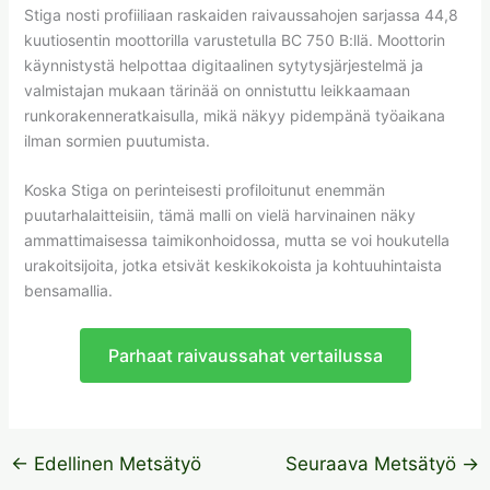
Stiga nosti profiiliaan raskaiden raivaussahojen sarjassa 44,8
kuutiosentin moottorilla varustetulla BC 750 B:llä. Moottorin
käynnistystä helpottaa digitaalinen sytytysjärjestelmä ja
valmistajan mukaan tärinää on onnistuttu leikkaamaan
runkorakenneratkaisulla, mikä näkyy pidempänä työaikana
ilman sormien puutumista.
Koska Stiga on perinteisesti profiloitunut enemmän
puutarhalaitteisiin, tämä malli on vielä harvinainen näky
ammattimaisessa taimikonhoidossa, mutta se voi houkutella
urakoitsijoita, jotka etsivät keskikokoista ja kohtuuhintaista
bensamallia.
Parhaat raivaussahat vertailussa
←
Edellinen Metsätyö
Seuraava Metsätyö
→