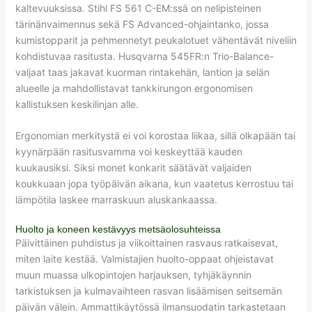
kaltevuuksissa. Stihl FS 561 C-EM:ssä on nelipisteinen
tärinänvaimennus sekä FS Advanced-ohjaintanko, jossa
kumistopparit ja pehmennetyt peukalotuet vähentävät niveliin
kohdistuvaa rasitusta. Husqvarna 545FR:n Trio-Balance-
valjaat taas jakavat kuorman rintakehän, lantion ja selän
alueelle ja mahdollistavat tankkirungon ergonomisen
kallistuksen keskilinjan alle.
Ergonomian merkitystä ei voi korostaa liikaa, sillä olkapään tai
kyynärpään rasitusvamma voi keskeyttää kauden
kuukausiksi. Siksi monet konkarit säätävät valjaiden
koukkuaan jopa työpäivän aikana, kun vaatetus kerrostuu tai
lämpötila laskee marraskuun aluskankaassa.
Huolto ja koneen kestävyys metsäolosuhteissa
Päivittäinen puhdistus ja viikoittainen rasvaus ratkaisevat,
miten laite kestää. Valmistajien huolto-oppaat ohjeistavat
muun muassa ulkopintojen harjauksen, tyhjäkäynnin
tarkistuksen ja kulmavaihteen rasvan lisäämisen seitsemän
päivän välein. Ammattikäytössä ilmansuodatin tarkastetaan