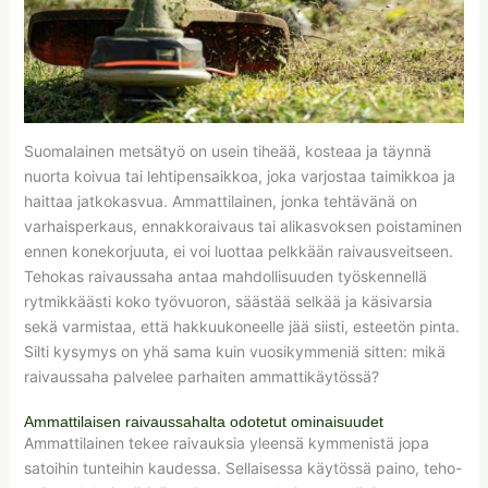
Suomalainen metsätyö on usein tiheää, kosteaa ja täynnä
nuorta koivua tai lehtipensaikkoa, joka varjostaa taimikkoa ja
haittaa jatkokasvua. Ammattilainen, jonka tehtävänä on
varhaisperkaus, ennakkoraivaus tai alikasvoksen poistaminen
ennen konekorjuuta, ei voi luottaa pelkkään raivausveitseen.
Tehokas raivaussaha antaa mahdollisuuden työskennellä
rytmikkäästi koko työvuoron, säästää selkää ja käsivarsia
sekä varmistaa, että hakkuukoneelle jää siisti, esteetön pinta.
Silti kysymys on yhä sama kuin vuosikymmeniä sitten: mikä
raivaussaha palvelee parhaiten ammattikäytössä?
Ammattilaisen raivaussahalta odotetut ominaisuudet
Ammattilainen tekee raivauksia yleensä kymmenistä jopa
satoihin tunteihin kaudessa. Sellaisessa käytössä paino, teho-