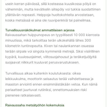
usein kerran päivässä, sillä kosteassa kuusikossa pölyä on
vähemmän, mutta kevätkelin siitepöly voi tukkia suodattimen
yllättävän nopeasti. Helppoja huoltokohteita arvostetaan,
koska metsässä ei aina ole ruuvipenkkiä tai paineilmaa.
Turvallisuusnäkökulmat ammattilaisen arjessa
Raivaussahan huippunopeus on tyypillisesti 10 000 kierrosta
minuutissa, mikä tarkoittaa terän ulkokehällä lähes 300
kilometrin tuntinopeutta. Kiven tai naulankannan osuessa
terään sirpale voi singota kymmeniä metrejä. Siksi visiirillinen
kypärä, kuulosuojaimet, viiltosuojahousut ja teräketjuöljyltä
suojaavat nilkkurit kuuluvat perusvarustukseen.
Turvallisuus alkaa kuitenkin koulutuksesta: oikea
leikkuukulma, moottorin seisautus terää vaihdettaessa ja
maaston arviointi ennen ensimmäistäkään vetoa. Kun nämä
periaatteet juurtuvat rutiiniksi, onnettomuuksien riski
pienenee ratkaisevasti.
Raivaussaha metsätyöhön kokemuksia