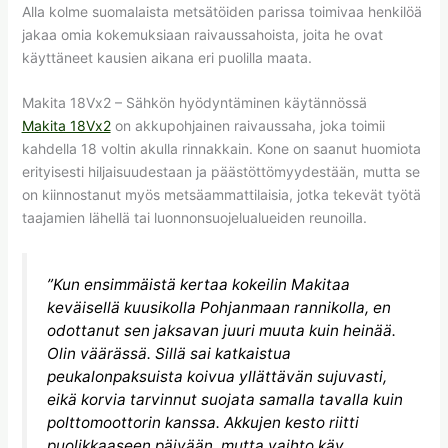
Alla kolme suomalaista metsätöiden parissa toimivaa henkilöä
jakaa omia kokemuksiaan raivaussahoista, joita he ovat
käyttäneet kausien aikana eri puolilla maata.
Makita 18Vx2 – Sähkön hyödyntäminen käytännössä
Makita 18Vx2
on akkupohjainen raivaussaha, joka toimii
kahdella 18 voltin akulla rinnakkain. Kone on saanut huomiota
erityisesti hiljaisuudestaan ja päästöttömyydestään, mutta se
on kiinnostanut myös metsäammattilaisia, jotka tekevät työtä
taajamien lähellä tai luonnonsuojelualueiden reunoilla.
”Kun ensimmäistä kertaa kokeilin Makitaa
keväisellä kuusikolla Pohjanmaan rannikolla, en
odottanut sen jaksavan juuri muuta kuin heinää.
Olin väärässä. Sillä sai katkaistua
peukalonpaksuista koivua yllättävän sujuvasti,
eikä korvia tarvinnut suojata samalla tavalla kuin
polttomoottorin kanssa. Akkujen kesto riitti
puolikkaaseen päivään, mutta vaihto käy