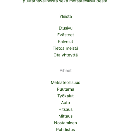
puutarhavälineistä sekä metsäteollisuudesta.
Yleistä
Etusivu
Evästeet
Palvelut
Tietoa meistä
Ota yhteyttä
Aiheet
Metsäteollisuus
Puutarha
Työkalut
Auto
Hitsaus
Mittaus
Nostaminen
Puhdistus