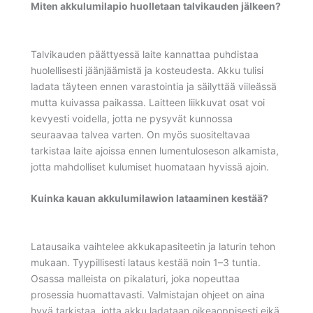
Miten akkulumilapio huolletaan talvikauden jälkeen?
Talvikauden päättyessä laite kannattaa puhdistaa
huolellisesti jäänjäämistä ja kosteudesta. Akku tulisi
ladata täyteen ennen varastointia ja säilyttää viileässä
mutta kuivassa paikassa. Laitteen liikkuvat osat voi
kevyesti voidella, jotta ne pysyvät kunnossa
seuraavaa talvea varten. On myös suositeltavaa
tarkistaa laite ajoissa ennen lumentuloseson alkamista,
jotta mahdolliset kulumiset huomataan hyvissä ajoin.
Kuinka kauan akkulumilawion lataaminen kestää?
Latausaika vaihtelee akkukapasiteetin ja laturin tehon
mukaan. Tyypillisesti lataus kestää noin 1–3 tuntia.
Osassa malleista on pikalaturi, joka nopeuttaa
prosessia huomattavasti. Valmistajan ohjeet on aina
hyvä tarkistaa, jotta akku ladataan oikeaoppisesti eikä