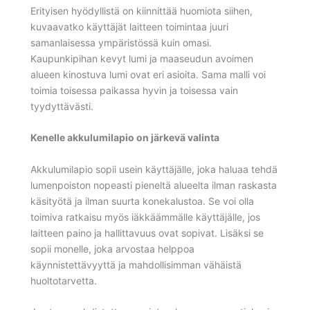
Erityisen hyödyllistä on kiinnittää huomiota siihen,
kuvaavatko käyttäjät laitteen toimintaa juuri
samanlaisessa ympäristössä kuin omasi.
Kaupunkipihan kevyt lumi ja maaseudun avoimen
alueen kinostuva lumi ovat eri asioita. Sama malli voi
toimia toisessa paikassa hyvin ja toisessa vain
tyydyttävästi.
Kenelle akkulumilapio on järkevä valinta
Akkulumilapio sopii usein käyttäjälle, joka haluaa tehdä
lumenpoiston nopeasti pieneltä alueelta ilman raskasta
käsityötä ja ilman suurta konekalustoa. Se voi olla
toimiva ratkaisu myös iäkkäämmälle käyttäjälle, jos
laitteen paino ja hallittavuus ovat sopivat. Lisäksi se
sopii monelle, joka arvostaa helppoa
käynnistettävyyttä ja mahdollisimman vähäistä
huoltotarvetta.