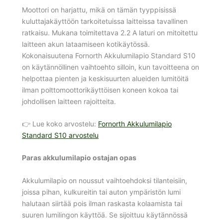
Moottori on harjattu, mikä on tämän tyyppisissä
kuluttajakäyttöön tarkoitetuissa laitteissa tavallinen
ratkaisu. Mukana toimitettava 2.2 A laturi on mitoitettu
laitteen akun lataamiseen kotikäytössä.
Kokonaisuutena Fornorth Akkulumilapio Standard S10
on käytännöllinen vaihtoehto silloin, kun tavoitteena on
helpottaa pienten ja keskisuurten alueiden lumitöitä
ilman polttomoottorikäyttöisen koneen kokoa tai
johdollisen laitteen rajoitteita.
👉 Lue koko arvostelu:
Fornorth Akkulumilapio
Standard S10 arvostelu
Paras akkulumilapio ostajan opas
Akkulumilapio on noussut vaihtoehdoksi tilanteisiin,
joissa pihan, kulkureitin tai auton ympäristön lumi
halutaan siirtää pois ilman raskasta kolaamista tai
suuren lumilingon käyttöä. Se sijoittuu käytännössä