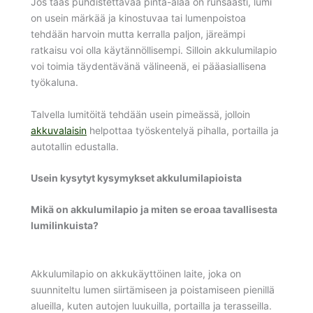
Jos taas puhdistettavaa pinta-alaa on runsaasti, lumi
on usein märkää ja kinostuvaa tai lumenpoistoa
tehdään harvoin mutta kerralla paljon, järeämpi
ratkaisu voi olla käytännöllisempi. Silloin akkulumilapio
voi toimia täydentävänä välineenä, ei pääasiallisena
työkaluna.
Talvella lumitöitä tehdään usein pimeässä, jolloin
akkuvalaisin
helpottaa työskentelyä pihalla, portailla ja
autotallin edustalla.
Usein kysytyt kysymykset akkulumilapioista
Mikä on akkulumilapio ja miten se eroaa tavallisesta
lumilinkuista?
Akkulumilapio on akkukäyttöinen laite, joka on
suunniteltu lumen siirtämiseen ja poistamiseen pienillä
alueilla, kuten autojen luukuilla, portailla ja terasseilla.