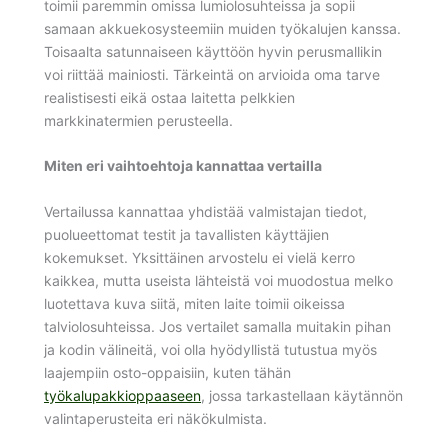
toimii paremmin omissa lumiolosuhteissa ja sopii
samaan akkuekosysteemiin muiden työkalujen kanssa.
Toisaalta satunnaiseen käyttöön hyvin perusmallikin
voi riittää mainiosti. Tärkeintä on arvioida oma tarve
realistisesti eikä ostaa laitetta pelkkien
markkinatermien perusteella.
Miten eri vaihtoehtoja kannattaa vertailla
Vertailussa kannattaa yhdistää valmistajan tiedot,
puolueettomat testit ja tavallisten käyttäjien
kokemukset. Yksittäinen arvostelu ei vielä kerro
kaikkea, mutta useista lähteistä voi muodostua melko
luotettava kuva siitä, miten laite toimii oikeissa
talviolosuhteissa. Jos vertailet samalla muitakin pihan
ja kodin välineitä, voi olla hyödyllistä tutustua myös
laajempiin osto-oppaisiin, kuten tähän
työkalupakkioppaaseen
, jossa tarkastellaan käytännön
valintaperusteita eri näkökulmista.