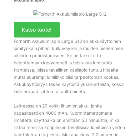
Katso tuote!
Fornorth Akkulumilapio Large S12 on akkukäyttöinen
lumityökalu pihan, kulkuväylien ja muiden pienempien
alueiden puhdistamiseen. Se on tarkoitettu
helpottamaan kevyempää ja toistuvaa lumityötä
tilanteissa, joissa tavallinen käsilapio tuntuu hitaalta
mutta suurempi lumilinko olisi tarpeettoman kookas.
Akkukäyttöisyys tekee käytöstä yksinkertaista, koska
laite ei vaadi johtoa tai polttoainetta.
Laitteessa on 20 voltin litiumioniakku, jonka
kapasiteetti on 4000 mAh. Kuormittamattomana
ilmoitettu käyttöaika on enintään 50 minuuttia, mikä
riittää monissa kotipihojen tavallisissa lumitöissä yhden
käyttökerran tarpeisiin. Mukana oleva 2,2 ampeerin