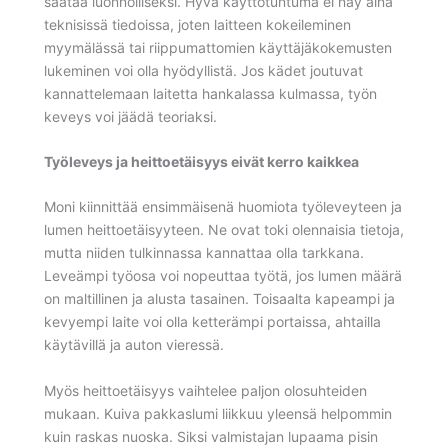
säätää luonnolliseksi. Hyvä käyttötuntuma ei näy aina
teknisissä tiedoissa, joten laitteen kokeileminen
myymälässä tai riippumattomien käyttäjäkokemusten
lukeminen voi olla hyödyllistä. Jos kädet joutuvat
kannattelemaan laitetta hankalassa kulmassa, työn
keveys voi jäädä teoriaksi.
Työleveys ja heittoetäisyys eivät kerro kaikkea
Moni kiinnittää ensimmäisenä huomiota työleveyteen ja
lumen heittoetäisyyteen. Ne ovat toki olennaisia tietoja,
mutta niiden tulkinnassa kannattaa olla tarkkana.
Leveämpi työosa voi nopeuttaa työtä, jos lumen määrä
on maltillinen ja alusta tasainen. Toisaalta kapeampi ja
kevyempi laite voi olla ketterämpi portaissa, ahtailla
käytävillä ja auton vieressä.
Myös heittoetäisyys vaihtelee paljon olosuhteiden
mukaan. Kuiva pakkaslumi liikkuu yleensä helpommin
kuin raskas nuoska. Siksi valmistajan lupaama pisin