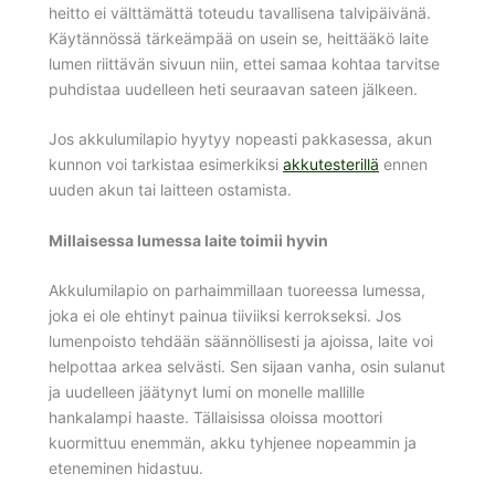
heitto ei välttämättä toteudu tavallisena talvipäivänä.
Käytännössä tärkeämpää on usein se, heittääkö laite
lumen riittävän sivuun niin, ettei samaa kohtaa tarvitse
puhdistaa uudelleen heti seuraavan sateen jälkeen.
Jos akkulumilapio hyytyy nopeasti pakkasessa, akun
kunnon voi tarkistaa esimerkiksi
akkutesterillä
ennen
uuden akun tai laitteen ostamista.
Millaisessa lumessa laite toimii hyvin
Akkulumilapio on parhaimmillaan tuoreessa lumessa,
joka ei ole ehtinyt painua tiiviiksi kerrokseksi. Jos
lumenpoisto tehdään säännöllisesti ja ajoissa, laite voi
helpottaa arkea selvästi. Sen sijaan vanha, osin sulanut
ja uudelleen jäätynyt lumi on monelle mallille
hankalampi haaste. Tällaisissa oloissa moottori
kuormittuu enemmän, akku tyhjenee nopeammin ja
eteneminen hidastuu.