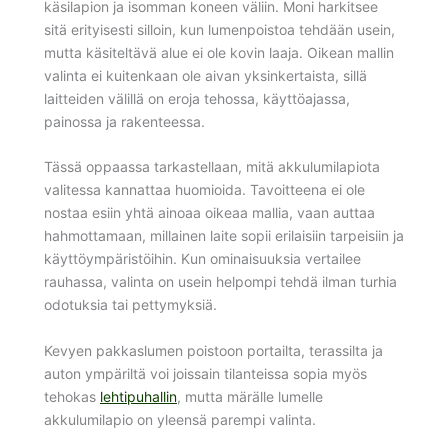
käsilapion ja isomman koneen väliin. Moni harkitsee
sitä erityisesti silloin, kun lumenpoistoa tehdään usein,
mutta käsiteltävä alue ei ole kovin laaja. Oikean mallin
valinta ei kuitenkaan ole aivan yksinkertaista, sillä
laitteiden välillä on eroja tehossa, käyttöajassa,
painossa ja rakenteessa.
Tässä oppaassa tarkastellaan, mitä akkulumilapiota
valitessa kannattaa huomioida. Tavoitteena ei ole
nostaa esiin yhtä ainoaa oikeaa mallia, vaan auttaa
hahmottamaan, millainen laite sopii erilaisiin tarpeisiin ja
käyttöympäristöihin. Kun ominaisuuksia vertailee
rauhassa, valinta on usein helpompi tehdä ilman turhia
odotuksia tai pettymyksiä.
Kevyen pakkaslumen poistoon portailta, terassilta ja
auton ympäriltä voi joissain tilanteissa sopia myös
tehokas
lehtipuhallin
, mutta märälle lumelle
akkulumilapio on yleensä parempi valinta.