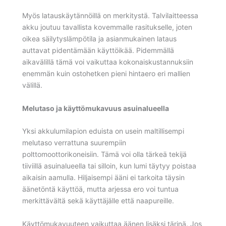
Myös latauskäytännöillä on merkitystä. Talvilaitteessa
akku joutuu tavallista kovemmalle rasitukselle, joten
oikea säilytyslämpötila ja asianmukainen lataus
auttavat pidentämään käyttöikää. Pidemmällä
aikavälillä tämä voi vaikuttaa kokonaiskustannuksiin
enemmän kuin ostohetken pieni hintaero eri mallien
välillä.
Melutaso ja käyttömukavuus asuinalueella
Yksi akkulumilapion eduista on usein maltillisempi
melutaso verrattuna suurempiin
polttomoottorikoneisiin. Tämä voi olla tärkeä tekijä
tiiviillä asuinalueella tai silloin, kun lumi täytyy poistaa
aikaisin aamulla. Hiljaisempi ääni ei tarkoita täysin
äänetöntä käyttöä, mutta arjessa ero voi tuntua
merkittävältä sekä käyttäjälle että naapureille.
Käyttömukavuuteen vaikuttaa äänen lisäksi tärinä. Jos