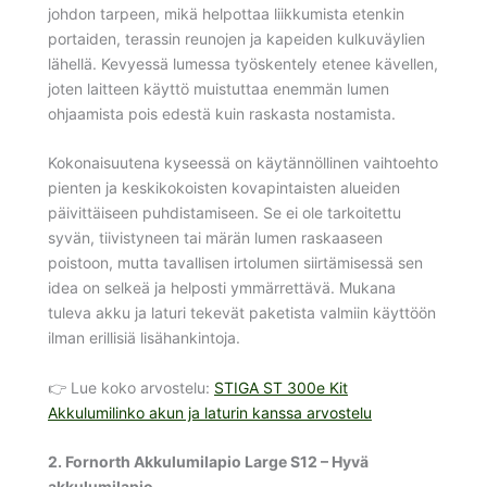
johdon tarpeen, mikä helpottaa liikkumista etenkin
portaiden, terassin reunojen ja kapeiden kulkuväylien
lähellä. Kevyessä lumessa työskentely etenee kävellen,
joten laitteen käyttö muistuttaa enemmän lumen
ohjaamista pois edestä kuin raskasta nostamista.
Kokonaisuutena kyseessä on käytännöllinen vaihtoehto
pienten ja keskikokoisten kovapintaisten alueiden
päivittäiseen puhdistamiseen. Se ei ole tarkoitettu
syvän, tiivistyneen tai märän lumen raskaaseen
poistoon, mutta tavallisen irtolumen siirtämisessä sen
idea on selkeä ja helposti ymmärrettävä. Mukana
tuleva akku ja laturi tekevät paketista valmiin käyttöön
ilman erillisiä lisähankintoja.
👉 Lue koko arvostelu:
STIGA ST 300e Kit
Akkulumilinko akun ja laturin kanssa arvostelu
2. Fornorth Akkulumilapio Large S12 – Hyvä
akkulumilapio