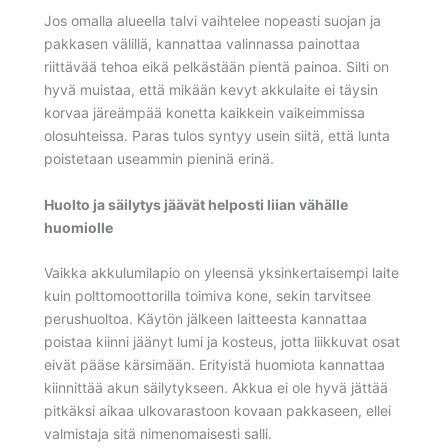
Jos omalla alueella talvi vaihtelee nopeasti suojan ja
pakkasen välillä, kannattaa valinnassa painottaa
riittävää tehoa eikä pelkästään pientä painoa. Silti on
hyvä muistaa, että mikään kevyt akkulaite ei täysin
korvaa järeämpää konetta kaikkein vaikeimmissa
olosuhteissa. Paras tulos syntyy usein siitä, että lunta
poistetaan useammin pieninä erinä.
Huolto ja säilytys jäävät helposti liian vähälle
huomiolle
Vaikka akkulumilapio on yleensä yksinkertaisempi laite
kuin polttomoottorilla toimiva kone, sekin tarvitsee
perushuoltoa. Käytön jälkeen laitteesta kannattaa
poistaa kiinni jäänyt lumi ja kosteus, jotta liikkuvat osat
eivät pääse kärsimään. Erityistä huomiota kannattaa
kiinnittää akun säilytykseen. Akkua ei ole hyvä jättää
pitkäksi aikaa ulkovarastoon kovaan pakkaseen, ellei
valmistaja sitä nimenomaisesti salli.