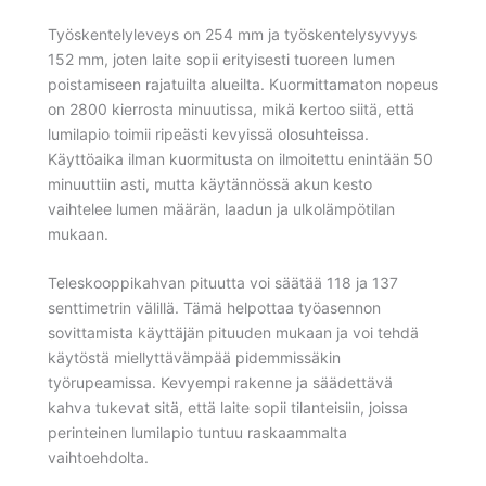
Työskentelyleveys on 254 mm ja työskentelysyvyys
152 mm, joten laite sopii erityisesti tuoreen lumen
poistamiseen rajatuilta alueilta. Kuormittamaton nopeus
on 2800 kierrosta minuutissa, mikä kertoo siitä, että
lumilapio toimii ripeästi kevyissä olosuhteissa.
Käyttöaika ilman kuormitusta on ilmoitettu enintään 50
minuuttiin asti, mutta käytännössä akun kesto
vaihtelee lumen määrän, laadun ja ulkolämpötilan
mukaan.
Teleskooppikahvan pituutta voi säätää 118 ja 137
senttimetrin välillä. Tämä helpottaa työasennon
sovittamista käyttäjän pituuden mukaan ja voi tehdä
käytöstä miellyttävämpää pidemmissäkin
työrupeamissa. Kevyempi rakenne ja säädettävä
kahva tukevat sitä, että laite sopii tilanteisiin, joissa
perinteinen lumilapio tuntuu raskaammalta
vaihtoehdolta.