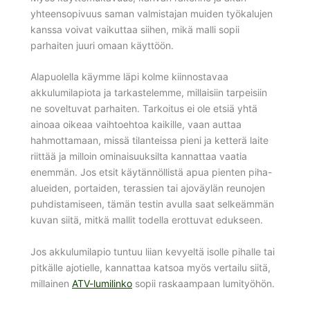
yhteensopivuus saman valmistajan muiden työkalujen
kanssa voivat vaikuttaa siihen, mikä malli sopii
parhaiten juuri omaan käyttöön.
Alapuolella käymme läpi kolme kiinnostavaa
akkulumilapiota ja tarkastelemme, millaisiin tarpeisiin
ne soveltuvat parhaiten. Tarkoitus ei ole etsiä yhtä
ainoaa oikeaa vaihtoehtoa kaikille, vaan auttaa
hahmottamaan, missä tilanteissa pieni ja ketterä laite
riittää ja milloin ominaisuuksilta kannattaa vaatia
enemmän. Jos etsit käytännöllistä apua pienten piha-
alueiden, portaiden, terassien tai ajoväylän reunojen
puhdistamiseen, tämän testin avulla saat selkeämmän
kuvan siitä, mitkä mallit todella erottuvat edukseen.
Jos akkulumilapio tuntuu liian kevyeltä isolle pihalle tai
pitkälle ajotielle, kannattaa katsoa myös vertailu siitä,
millainen
ATV-lumilinko
sopii raskaampaan lumityöhön.