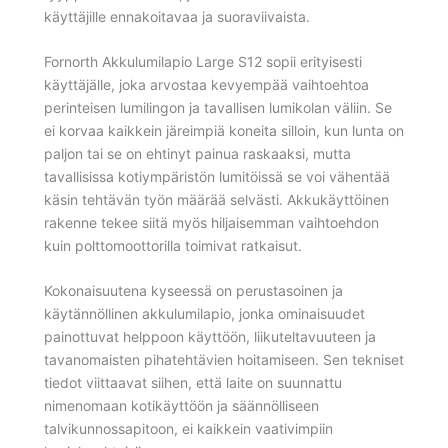
käyttäjille ennakoitavaa ja suoraviivaista.
Fornorth Akkulumilapio Large S12 sopii erityisesti
käyttäjälle, joka arvostaa kevyempää vaihtoehtoa
perinteisen lumilingon ja tavallisen lumikolan väliin. Se
ei korvaa kaikkein järeimpiä koneita silloin, kun lunta on
paljon tai se on ehtinyt painua raskaaksi, mutta
tavallisissa kotiympäristön lumitöissä se voi vähentää
käsin tehtävän työn määrää selvästi. Akkukäyttöinen
rakenne tekee siitä myös hiljaisemman vaihtoehdon
kuin polttomoottorilla toimivat ratkaisut.
Kokonaisuutena kyseessä on perustasoinen ja
käytännöllinen akkulumilapio, jonka ominaisuudet
painottuvat helppoon käyttöön, liikuteltavuuteen ja
tavanomaisten pihatehtävien hoitamiseen. Sen tekniset
tiedot viittaavat siihen, että laite on suunnattu
nimenomaan kotikäyttöön ja säännölliseen
talvikunnossapitoon, ei kaikkein vaativimpiin