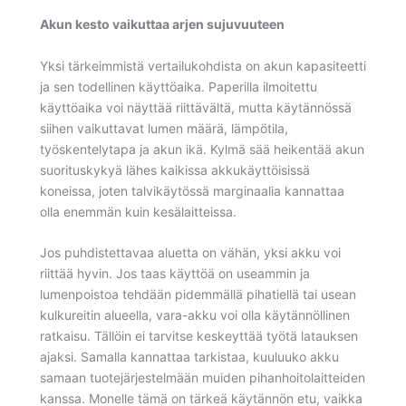
Akun kesto vaikuttaa arjen sujuvuuteen
Yksi tärkeimmistä vertailukohdista on akun kapasiteetti
ja sen todellinen käyttöaika. Paperilla ilmoitettu
käyttöaika voi näyttää riittävältä, mutta käytännössä
siihen vaikuttavat lumen määrä, lämpötila,
työskentelytapa ja akun ikä. Kylmä sää heikentää akun
suorituskykyä lähes kaikissa akkukäyttöisissä
koneissa, joten talvikäytössä marginaalia kannattaa
olla enemmän kuin kesälaitteissa.
Jos puhdistettavaa aluetta on vähän, yksi akku voi
riittää hyvin. Jos taas käyttöä on useammin ja
lumenpoistoa tehdään pidemmällä pihatiellä tai usean
kulkureitin alueella, vara-akku voi olla käytännöllinen
ratkaisu. Tällöin ei tarvitse keskeyttää työtä latauksen
ajaksi. Samalla kannattaa tarkistaa, kuuluuko akku
samaan tuotejärjestelmään muiden pihanhoitolaitteiden
kanssa. Monelle tämä on tärkeä käytännön etu, vaikka