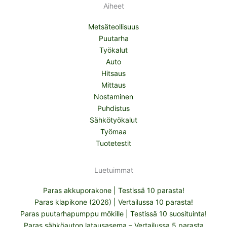
Aiheet
Metsäteollisuus
Puutarha
Työkalut
Auto
Hitsaus
Mittaus
Nostaminen
Puhdistus
Sähkötyökalut
Työmaa
Tuotetestit
Luetuimmat
Paras akkuporakone | Testissä 10 parasta!
Paras klapikone (2026) | Vertailussa 10 parasta!
Paras puutarhapumppu mökille | Testissä 10 suosituinta!
Paras sähköauton latausasema – Vertailussa 5 parasta