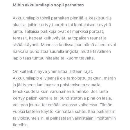
Mihin akkulumilapio sopii parhaiten
Akkulumilapio toimii parhaiten pienillä ja keskisuurilla
alueilla, joihin kertyy tuoretta tai kohtalaisen kevyttä
lunta. Tällaisia paikkoja ovat esimerkiksi portaat,
terassit, kapeat kulkuväylät, autopaikan reunat ja
sisäänkäynnit. Monessa kodissa juuri nämä alueet ovat
hankalia puhdistaa suurella lingolla, mutta tavallinen
lapio taas tuntuu hitaalta tai kuormittavalta.
On kuitenkin hyvä ymmärtää laitteen rajat.
Akkulumilapio ei yleensä ole tarkoitettu paksun, märän
ja jäätyneen lumimassan poistamiseen samalla
tehokkuudella kuin varsinainen lumilinko. Jos lunta
kertyy paljon kerralla tai puhdistettava piha on laaja,
voi työn joutua tekemään useassa vaiheessa. Tämän
vuoksi laitteen käyttö kannattaa suhteuttaa paikallisiin
talviolosuhteisiin, ei pelkästään valmistajan ilmoittamiin
tietoihin.