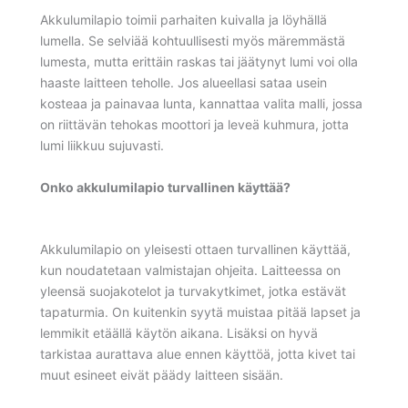
Akkulumilapio toimii parhaiten kuivalla ja löyhällä
lumella. Se selviää kohtuullisesti myös märemmästä
lumesta, mutta erittäin raskas tai jäätynyt lumi voi olla
haaste laitteen teholle. Jos alueellasi sataa usein
kosteaa ja painavaa lunta, kannattaa valita malli, jossa
on riittävän tehokas moottori ja leveä kuhmura, jotta
lumi liikkuu sujuvasti.
Onko akkulumilapio turvallinen käyttää?
Akkulumilapio on yleisesti ottaen turvallinen käyttää,
kun noudatetaan valmistajan ohjeita. Laitteessa on
yleensä suojakotelot ja turvakytkimet, jotka estävät
tapaturmia. On kuitenkin syytä muistaa pitää lapset ja
lemmikit etäällä käytön aikana. Lisäksi on hyvä
tarkistaa aurattava alue ennen käyttöä, jotta kivet tai
muut esineet eivät päädy laitteen sisään.