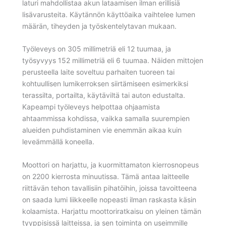
laturi mahdollistaa akun lataamisen ilman erillisiä
lisävarusteita. Käytännön käyttöaika vaihtelee lumen
määrän, tiheyden ja työskentelytavan mukaan.
Työleveys on 305 millimetriä eli 12 tuumaa, ja
työsyvyys 152 millimetriä eli 6 tuumaa. Näiden mittojen
perusteella laite soveltuu parhaiten tuoreen tai
kohtuullisen lumikerroksen siirtämiseen esimerkiksi
terassilta, portailta, käytäviltä tai auton edustalta.
Kapeampi työleveys helpottaa ohjaamista
ahtaammissa kohdissa, vaikka samalla suurempien
alueiden puhdistaminen vie enemmän aikaa kuin
leveämmällä koneella.
Moottori on harjattu, ja kuormittamaton kierrosnopeus
on 2200 kierrosta minuutissa. Tämä antaa laitteelle
riittävän tehon tavallisiin pihatöihin, joissa tavoitteena
on saada lumi liikkeelle nopeasti ilman raskasta käsin
kolaamista. Harjattu moottoriratkaisu on yleinen tämän
tyyppisissä laitteissa, ja sen toiminta on useimmille