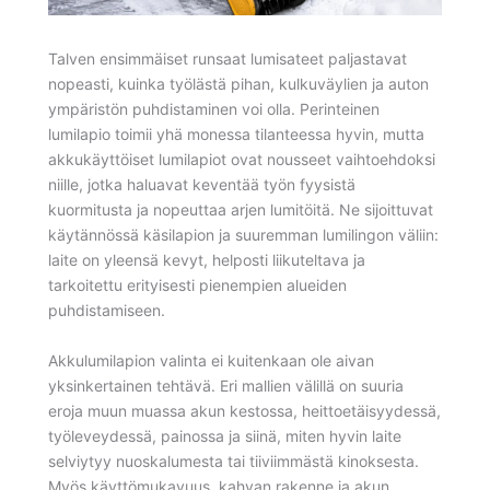
Talven ensimmäiset runsaat lumisateet paljastavat
nopeasti, kuinka työlästä pihan, kulkuväylien ja auton
ympäristön puhdistaminen voi olla. Perinteinen
lumilapio toimii yhä monessa tilanteessa hyvin, mutta
akkukäyttöiset lumilapiot ovat nousseet vaihtoehdoksi
niille, jotka haluavat keventää työn fyysistä
kuormitusta ja nopeuttaa arjen lumitöitä. Ne sijoittuvat
käytännössä käsilapion ja suuremman lumilingon väliin:
laite on yleensä kevyt, helposti liikuteltava ja
tarkoitettu erityisesti pienempien alueiden
puhdistamiseen.
Akkulumilapion valinta ei kuitenkaan ole aivan
yksinkertainen tehtävä. Eri mallien välillä on suuria
eroja muun muassa akun kestossa, heittoetäisyydessä,
työleveydessä, painossa ja siinä, miten hyvin laite
selviytyy nuoskalumesta tai tiiviimmästä kinoksesta.
Myös käyttömukavuus, kahvan rakenne ja akun