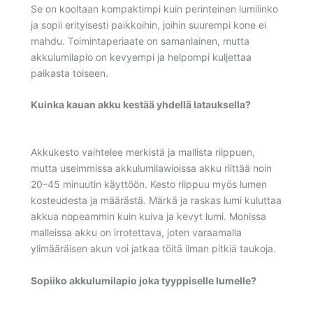
Se on kooltaan kompaktimpi kuin perinteinen lumilinko
ja sopii erityisesti paikkoihin, joihin suurempi kone ei
mahdu. Toimintaperiaate on samanlainen, mutta
akkulumilapio on kevyempi ja helpompi kuljettaa
paikasta toiseen.
Kuinka kauan akku kestää yhdellä latauksella?
Akkukesto vaihtelee merkistä ja mallista riippuen,
mutta useimmissa akkulumilawioissa akku riittää noin
20–45 minuutin käyttöön. Kesto riippuu myös lumen
kosteudesta ja määrästä. Märkä ja raskas lumi kuluttaa
akkua nopeammin kuin kuiva ja kevyt lumi. Monissa
malleissa akku on irrotettava, joten varaamalla
ylimääräisen akun voi jatkaa töitä ilman pitkiä taukoja.
Sopiiko akkulumilapio joka tyyppiselle lumelle?