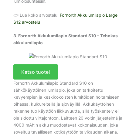
lumiolosuhteisiin.
👉 Lue koko arvostelu:
Fornorth Akkulumilapio Large
S12 arvostelu
3. Fornorth Akkulumilapio Standard S10 – Tehokas
akkulumilapio
Katso tuote!
Fornorth Akkulumilapio Standard S10 on
sähkökäyttöinen lumilapio, joka on tarkoitettu
kevyempien ja keskikokoisten lumitöiden hoitamiseen
pihassa, kulkureiteillä ja ajoväylillä. Akkukäyttöinen
rakenne tuo käyttöön liikkuvuutta, sillä työskentely ei
ole sidottu virtajohtoon. Laitteen 20 voltin järjestelmä ja
4000 mAh:n akku muodostavat kokonaisuuden, joka
soveltuu tavalliseen kotikäyttöön talvikauden aikana.