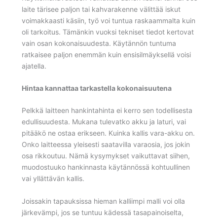
laite tärisee paljon tai kahvarakenne välittää iskut
voimakkaasti käsiin, työ voi tuntua raskaammalta kuin
oli tarkoitus. Tämänkin vuoksi tekniset tiedot kertovat
vain osan kokonaisuudesta. Käytännön tuntuma
ratkaisee paljon enemmän kuin ensisilmäyksellä voisi
ajatella.
Hintaa kannattaa tarkastella kokonaisuutena
Pelkkä laitteen hankintahinta ei kerro sen todellisesta
edullisuudesta. Mukana tulevatko akku ja laturi, vai
pitääkö ne ostaa erikseen. Kuinka kallis vara-akku on.
Onko laitteessa yleisesti saatavilla varaosia, jos jokin
osa rikkoutuu. Nämä kysymykset vaikuttavat siihen,
muodostuuko hankinnasta käytännössä kohtuullinen
vai yllättävän kallis.
Joissakin tapauksissa hieman kalliimpi malli voi olla
järkevämpi, jos se tuntuu kädessä tasapainoiselta,