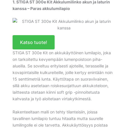
1. STIGA ST 300e Kit Akkulumilinko akun ja laturin
kanssa – Paras akkulumilapio
Katso tuote!
STIGA ST 300e Kit on akkukäyttöinen lumilapio, joka
on tarkoitettu kevyempään lumenpoistoon piha-
alueilla. Se soveltuu erityisesti ajoteille, terasseille ja
kovapintaisille kulkureiteille, joille kertyy enintään noin
15 senttimetriä lunta. Käyttötapa on suoraviivainen,
sillä akku asetetaan roiskesuojattuun akkukoteloon,
laitteesta otetaan kiinni soft grip -pinnoitetusta
kahvasta ja työ aloitetaan virtakytkimestä.
Rakenteeltaan malli on tehty tilanteisiin, joissa
tavallinen lumilapio tuntuu hitaalta mutta suurelle
lumilingolle ei ole tarvetta. Akkukäyttöisyys poistaa