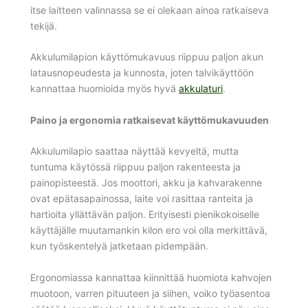
itse laitteen valinnassa se ei olekaan ainoa ratkaiseva
tekijä.
Akkulumilapion käyttömukavuus riippuu paljon akun
latausnopeudesta ja kunnosta, joten talvikäyttöön
kannattaa huomioida myös hyvä
akkulaturi
.
Paino ja ergonomia ratkaisevat käyttömukavuuden
Akkulumilapio saattaa näyttää kevyeltä, mutta
tuntuma käytössä riippuu paljon rakenteesta ja
painopisteestä. Jos moottori, akku ja kahvarakenne
ovat epätasapainossa, laite voi rasittaa ranteita ja
hartioita yllättävän paljon. Erityisesti pienikokoiselle
käyttäjälle muutamankin kilon ero voi olla merkittävä,
kun työskentelyä jatketaan pidempään.
Ergonomiassa kannattaa kiinnittää huomiota kahvojen
muotoon, varren pituuteen ja siihen, voiko työasentoa