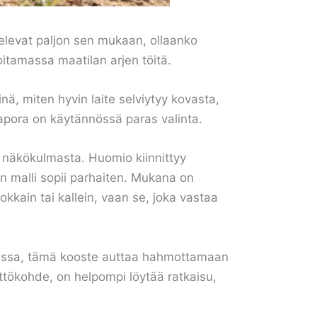
htelevat paljon sen mukaan, ollaanko
itamassa maatilan arjen töitä.
, miten hyvin laite selviytyy kovasta,
maapora on käytännössä paras valinta.
 näkökulmasta. Huomio kiinnittyy
in malli sopii parhaiten. Mukana on
hokkain tai kallein, vaan se, joka vastaa
arassa, tämä kooste auttaa hahmottamaan
yttökohde, on helpompi löytää ratkaisu,