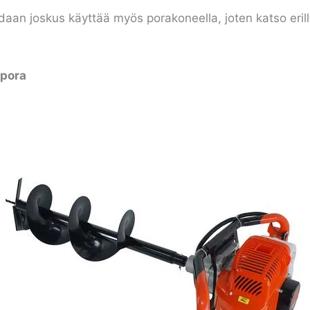
aan joskus käyttää myös porakoneella, joten katso erilli
apora