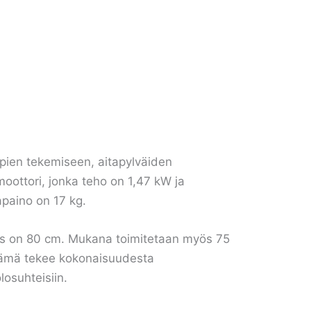
ppien tekemiseen, aitapylväiden
moottori, jonka teho on 1,47 kW ja
apaino on 17 kg.
tuus on 80 cm. Mukana toimitetaan myös 75
 Tämä tekee kokonaisuudesta
losuhteisiin.