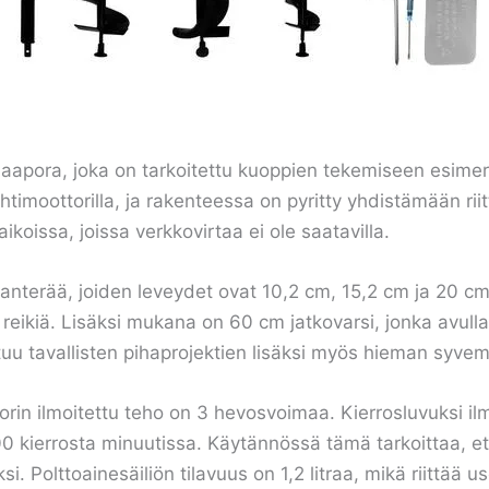
pora, joka on tarkoitettu kuoppien tekemiseen esimerki
ahtimoottorilla, ja rakenteessa on pyritty yhdistämään ri
koissa, joissa verkkovirtaa ei ole saatavilla.
anterää, joiden leveydet ovat 10,2 cm, 15,2 cm ja 20 cm
sia reikiä. Lisäksi mukana on 60 cm jatkovarsi, jonka avul
u tavallisten pihaprojektien lisäksi myös hieman syvempi
orin ilmoitettu teho on 3 hevosvoimaa. Kierrosluvuksi il
 kierrosta minuutissa. Käytännössä tämä tarkoittaa, e
si. Polttoainesäiliön tilavuus on 1,2 litraa, mikä riitt