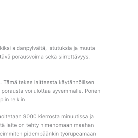
ksi aidanpylväitä, istutuksia ja muuta
ittävä porausvoima sekä siirrettävyys.
. Tämä tekee laitteesta käytännöllisen
la porausta voi ulottaa syvemmälle. Porien
in reikiin.
moitetaan 9000 kierrosta minuutissa ja
ttä laite on tehty nimenomaan maahan
ää useimmiten pidempäänkin työrupeamaan