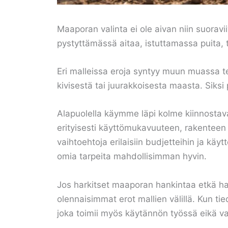
Maaporan valinta ei ole aivan niin suoravi
pystyttämässä aitaa, istuttamassa puita, 
Eri malleissa eroja syntyy muun muassa t
kivisestä tai juurakkoisesta maasta. Siksi
Alapuolella käymme läpi kolme kiinnostav
erityisesti käyttömukavuuteen, rakenteen l
vaihtoehtoja erilaisiin budjetteihin ja käyt
omia tarpeita mahdollisimman hyvin.
Jos harkitset maaporan hankintaa etkä h
olennaisimmat erot mallien välillä. Kun ti
joka toimii myös käytännön työssä eikä vai