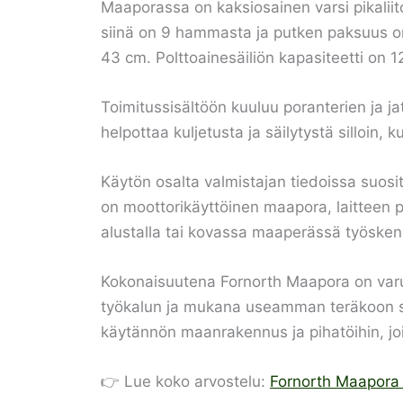
Maaporassa on kaksiosainen varsi pikaliit
siinä on 9 hammasta ja putken paksuus on
43 cm. Polttoainesäiliön kapasiteetti on 1
Toimitussisältöön kuuluu poranterien ja jat
helpottaa kuljetusta ja säilytystä silloin, k
Käytön osalta valmistajan tiedoissa suosit
on moottorikäyttöinen maapora, laitteen p
alustalla tai kovassa maaperässä työsken
Kokonaisuutena Fornorth Maapora on varus
työkalun ja mukana useamman teräkoon sekä
käytännön maanrakennus ja pihatöihin, jo
👉 Lue koko arvostelu:
Fornorth Maapora 