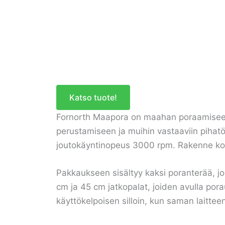
Katso tuote!
Fornorth Maapora on maahan poraamiseen t
perustamiseen ja muihin vastaaviin pihatö
joutokäyntinopeus 3000 rpm. Rakenne koost
Pakkaukseen sisältyy kaksi poranterää, j
cm ja 45 cm jatkopalat, joiden avulla p
käyttökelpoisen silloin, kun saman laitteen 