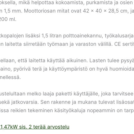
oksella, mikä helpottaa kokoamista, purkamista ja osie
 1,5 mm. Moottoriosan mitat ovat 42 × 40 × 28,5 cm, j
200 ml.
kopalojen lisäksi 1,5 litran polttoainekannu, työkalusarj
un laitetta siirretään työmaan ja varaston välillä. CE serti
ellaan, että laitetta käyttää aikuinen. Lasten tulee pysy
aino, pyörivä terä ja käyttöympäristö on hyvä huomioida 
nellessä.
telultaan melko laaja paketti käyttäjälle, joka tarvit
 jatkovarsia. Sen rakenne ja mukana tulevat lisäosat vii
issa reikien tekeminen käsityökaluja nopeammin on tar
1,47kW sis. 2 terää arvostelu