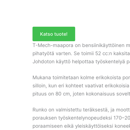
Katso tuote!
T-Mech-maapora on bensiinikäyttöinen maa
pihatyötä varten. Se toimii 52 cc:n kaksit
Johdoton käyttö helpottaa työskentelyä pai
Mukana toimitetaan kolme erikokoista por
silloin, kun eri kohteet vaativat erikokoi
pituus on 80 cm, joten kokonaisuus soveltu
Runko on valmistettu teräksestä, ja moott
porauksen työskentelynopeudeksi 170–200
poraamiseen eikä yleiskäyttöiseksi koneek