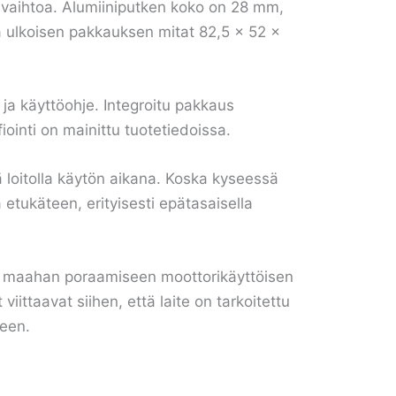
n vaihtoa. Alumiiniputken koko on 28 mm,
a ulkoisen pakkauksen mitat 82,5 × 52 ×
a ja käyttöohje. Integroitu pakkaus
fiointi on mainittu tuotetiedoissa.
ä loitolla käytön aikana. Koska kyseessä
etukäteen, erityisesti epätasaisella
see maahan poraamiseen moottorikäyttöisen
ttaavat siihen, että laite on tarkoitettu
peen.