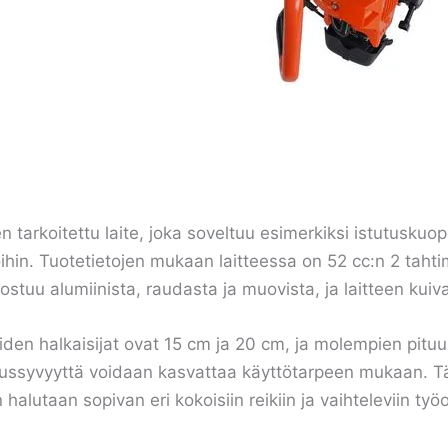
arkoitettu laite, joka soveltuu esimerkiksi istutuskuo
ihin. Tuotetietojen mukaan laitteessa on 52 cc:n 2 tahti
uu alumiinista, raudasta ja muovista, ja laitteen kuiv
oiden halkaisijat ovat 15 cm ja 20 cm, ja molempien pi
oraussyvyyttä voidaan kasvattaa käyttötarpeen mukaan.
halutaan sopivan eri kokoisiin reikiin ja vaihteleviin työo