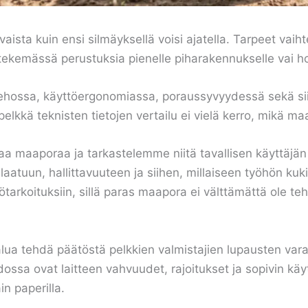
ivaista kuin ensi silmäyksellä voisi ajatella. Tarpeet vai
tekemässä perustuksia pienelle piharakennukselle vai ho
ehossa, käyttöergonomiassa, poraussyvyydessä sekä siinä
 pelkkä teknisten tietojen vertailu ei vielä kerro, mikä 
aa maaporaa ja tarkastelemme niitä tavallisen käyttäjän
aatuun, hallittavuuteen ja siihen, millaiseen työhön kuk
tötarkoituksiin, sillä paras maapora ei välttämättä ole te
alua tehdä päätöstä pelkkien valmistajien lupausten v
edossa ovat laitteen vahvuudet, rajoitukset ja sopivin kä
n paperilla.