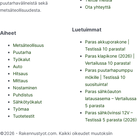
puutarhavälineistä sekä
Ota yhteyttä
metsäteollisuudesta.
Luetuimmat
Aiheet
Paras akkuporakone |
Metsäteollisuus
Testissä 10 parasta!
Puutarha
Paras klapikone (2026) |
Työkalut
Vertailussa 10 parasta!
Auto
Paras puutarhapumppu
Hitsaus
mökille | Testissä 10
Mittaus
suosituinta!
Nostaminen
Paras sähköauton
Puhdistus
latausasema – Vertailussa
Sähkötyökalut
5 parasta
Työmaa
Paras sähkövinssi 12V –
Tuotetestit
Testissä 5 parasta (2026)
©2026 - Rakennustyot.com. Kaikki oikeudet muutoksiin