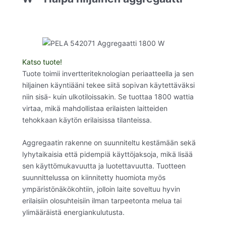
Katso tuote!
Tuote toimii invertteriteknologian periaatteella ja sen
hiljainen käyntiääni tekee siitä sopivan käytettäväksi
niin sisä- kuin ulkotiloissakin. Se tuottaa 1800 wattia
virtaa, mikä mahdollistaa erilaisten laitteiden
tehokkaan käytön erilaisissa tilanteissa.
Aggregaatin rakenne on suunniteltu kestämään sekä
lyhytaikaisia että pidempiä käyttöjaksoja, mikä lisää
sen käyttömukavuutta ja luotettavuutta. Tuotteen
suunnittelussa on kiinnitetty huomiota myös
ympäristönäkökohtiin, jolloin laite soveltuu hyvin
erilaisiin olosuhteisiin ilman tarpeetonta melua tai
ylimääräistä energiankulutusta.