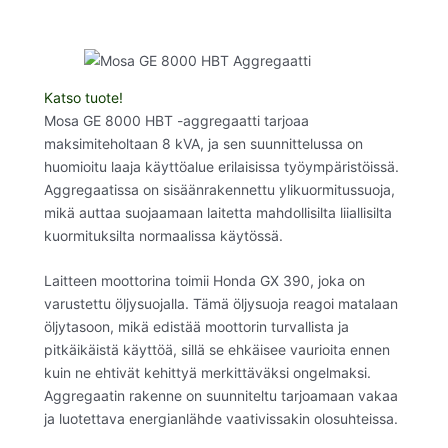
Katso tuote!
Mosa GE 8000 HBT -aggregaatti tarjoaa
maksimiteholtaan 8 kVA, ja sen suunnittelussa on
huomioitu laaja käyttöalue erilaisissa työympäristöissä.
Aggregaatissa on sisäänrakennettu ylikuormitussuoja,
mikä auttaa suojaamaan laitetta mahdollisilta liiallisilta
kuormituksilta normaalissa käytössä.
Laitteen moottorina toimii Honda GX 390, joka on
varustettu öljysuojalla. Tämä öljysuoja reagoi matalaan
öljytasoon, mikä edistää moottorin turvallista ja
pitkäikäistä käyttöä, sillä se ehkäisee vaurioita ennen
kuin ne ehtivät kehittyä merkittäväksi ongelmaksi.
Aggregaatin rakenne on suunniteltu tarjoamaan vakaa
ja luotettava energianlähde vaativissakin olosuhteissa.