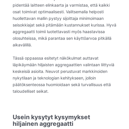
pidentää laitteen elinkaarta ja varmistaa, että kaikki
osat toimivat optimaalisesti. Valitsemalla helposti
huollettavan mallin pystyy sijoittaja minimoimaan
seisokkiajat sekä pitämään kustannukset kurissa. Hyvä
aggregaatti toimii luotettavasti myös haastavissa
olosuhteissa, mikä parantaa sen käyttöarvoa pitkällä
aikavälillä.
Tässä oppaassa esitetyt näkökulmat auttavat
läpikäymään hiljaisten aggregaattien valintaan liittyviä
keskeisiä asioita. Neuvot perustuvat markkinoiden
nykytilaan ja teknologian kehitykseen, jolloin
päätöksenteossa huomioidaan sekä turvallisuus että
taloudelliset seikat.
Usein kysytyt kysymykset
hiljainen aggregaatti