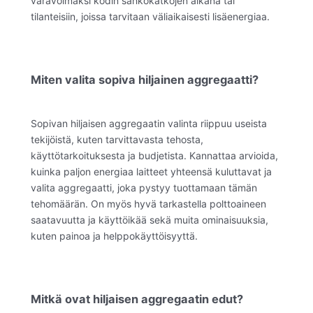
varavoimaksi kodin sähkökatkojen aikana tai
tilanteisiin, joissa tarvitaan väliaikaisesti lisäenergiaa.
Miten valita sopiva hiljainen aggregaatti?
Sopivan hiljaisen aggregaatin valinta riippuu useista
tekijöistä, kuten tarvittavasta tehosta,
käyttötarkoituksesta ja budjetista. Kannattaa arvioida,
kuinka paljon energiaa laitteet yhteensä kuluttavat ja
valita aggregaatti, joka pystyy tuottamaan tämän
tehomäärän. On myös hyvä tarkastella polttoaineen
saatavuutta ja käyttöikää sekä muita ominaisuuksia,
kuten painoa ja helppokäyttöisyyttä.
Mitkä ovat hiljaisen aggregaatin edut?