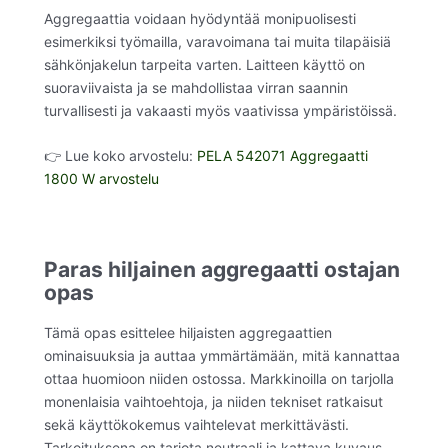
Aggregaattia voidaan hyödyntää monipuolisesti
esimerkiksi työmailla, varavoimana tai muita tilapäisiä
sähkönjakelun tarpeita varten. Laitteen käyttö on
suoraviivaista ja se mahdollistaa virran saannin
turvallisesti ja vakaasti myös vaativissa ympäristöissä.
👉 Lue koko arvostelu:
PELA 542071 Aggregaatti
1800 W arvostelu
Paras hiljainen aggregaatti ostajan
opas
Tämä opas esittelee hiljaisten aggregaattien
ominaisuuksia ja auttaa ymmärtämään, mitä kannattaa
ottaa huomioon niiden ostossa. Markkinoilla on tarjolla
monenlaisia vaihtoehtoja, ja niiden tekniset ratkaisut
sekä käyttökokemus vaihtelevat merkittävästi.
Tarkoituksena on tarjota neutraali ja kattava kuvaus,