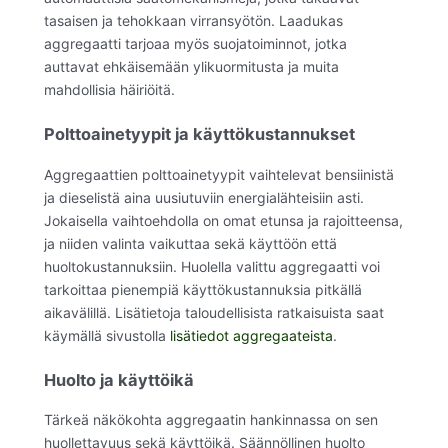
tasaisen ja tehokkaan virransyötön. Laadukas
aggregaatti tarjoaa myös suojatoiminnot, jotka
auttavat ehkäisemään ylikuormitusta ja muita
mahdollisia häiriöitä.
Polttoainetyypit ja käyttökustannukset
Aggregaattien polttoainetyypit vaihtelevat bensiinistä
ja dieselistä aina uusiutuviin energialähteisiin asti.
Jokaisella vaihtoehdolla on omat etunsa ja rajoitteensa,
ja niiden valinta vaikuttaa sekä käyttöön että
huoltokustannuksiin. Huolella valittu aggregaatti voi
tarkoittaa pienempiä käyttökustannuksia pitkällä
aikavälillä. Lisätietoja taloudellisista ratkaisuista saat
käymällä sivustolla
lisätiedot aggregaateista
.
Huolto ja käyttöikä
Tärkeä näkökohta aggregaatin hankinnassa on sen
huollettavuus sekä käyttöikä. Säännöllinen huolto