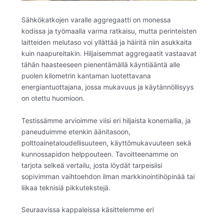
Sähkökatkojen varalle aggregaatti on monessa
kodissa ja työmaalla varma ratkaisu, mutta perinteisten
laitteiden melutaso voi yllättää ja häiritä niin asukkaita
kuin naapureitakin. Hiljaisemmat aggregaatit vastaavat
tähän haasteeseen pienentämällä käyntiääntä alle
puolen kilometrin kantaman luotettavana
energiantuottajana, jossa mukavuus ja käytännöllisyys
on otettu huomioon.
Testissämme arvioimme viisi eri hiljaista konemallia, ja
paneuduimme etenkin äänitasoon,
polttoainetaloudellisuuteen, käyttömukavuuteen sekä
kunnossapidon helppouteen. Tavoitteenamme on
tarjota selkeä vertailu, josta löydät tarpeisiisi
sopivimman vaihtoehdon ilman markkinointihöpinää tai
liikaa teknisiä pikkutekstejä.
Seuraavissa kappaleissa käsittelemme eri