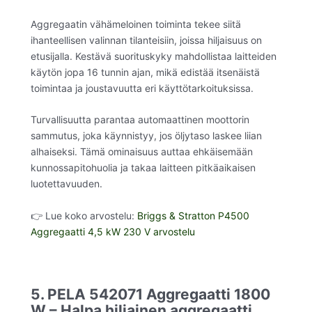
Aggregaatin vähämeloinen toiminta tekee siitä
ihanteellisen valinnan tilanteisiin, joissa hiljaisuus on
etusijalla. Kestävä suorituskyky mahdollistaa laitteiden
käytön jopa 16 tunnin ajan, mikä edistää itsenäistä
toimintaa ja joustavuutta eri käyttötarkoituksissa.
Turvallisuutta parantaa automaattinen moottorin
sammutus, joka käynnistyy, jos öljytaso laskee liian
alhaiseksi. Tämä ominaisuus auttaa ehkäisemään
kunnossapitohuolia ja takaa laitteen pitkäaikaisen
luotettavuuden.
👉 Lue koko arvostelu:
Briggs & Stratton P4500
Aggregaatti 4,5 kW 230 V arvostelu
5. PELA 542071 Aggregaatti 1800
W – Halpa hiljainen aggregaatti