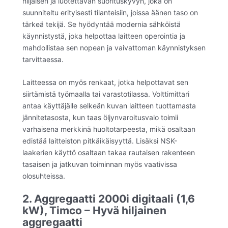
hiljaisen ja luotettavan suorituskyvyn, joka on
suunniteltu erityisesti tilanteisiin, joissa äänen taso on
tärkeä tekijä. Se hyödyntää modernia sähköistä
käynnistystä, joka helpottaa laitteen operointia ja
mahdollistaa sen nopean ja vaivattoman käynnistyksen
tarvittaessa.
Laitteessa on myös renkaat, jotka helpottavat sen
siirtämistä työmaalla tai varastotilassa. Volttimittari
antaa käyttäjälle selkeän kuvan laitteen tuottamasta
jännitetasosta, kun taas öljynvaroitusvalo toimii
varhaisena merkkinä huoltotarpeesta, mikä osaltaan
edistää laitteiston pitkäikäisyyttä. Lisäksi NSK-
laakerien käyttö osaltaan takaa rautaisen rakenteen
tasaisen ja jatkuvan toiminnan myös vaativissa
olosuhteissa.
2. Aggregaatti 2000i digitaali (1,6
kW), Timco – Hyvä hiljainen
aggregaatti