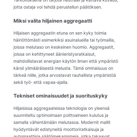
jotta ostaja voi tehdä perustellun päätöksen.
Miksi valita hiljainen aggregaatti
Hiljaisen aggregaatin etuna on sen kyky toimia
häiriöttömästi esimerkiksi asuinalueilla tai työmailla,
joissa melutaso on keskeinen huomio. Aggregaatit,
joissa on kehittyneet äänieristysratkaisut,
mahdollistavat energian käytön ilman että ympäristö
kärsii ylimääräisestä melusta. Tämä ominaisuus on
tärkeä niille, jotka arvostavat rauhallista ympäristöä
sekä työ- että vapaa-ajalla.
Tekniset ominaisuudet ja suorituskyky
Hiljaisissa aggregaateissa teknologia on yleensä
suunniteltu optimoimaan polttoaineen kulutus ja
samalla vähentämään melutasoa. Modernit mallit
hyödyntävät edistyneitä moottoriratkaisuja ja
automaattisia säätömekanismeja, jotka takaavat