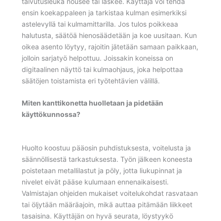
taivutusleuka nousee tai laskee. Käyttäjä voi tehdä
ensin koekappaleen ja tarkistaa kulman esimerkiksi
astelevyllä tai kulmamittarilla. Jos tulos poikkeaa
halutusta, säätöä hienosäädetään ja koe uusitaan. Kun
oikea asento löytyy, rajoitin jätetään samaan paikkaan,
jolloin sarjatyö helpottuu. Joissakin koneissa on
digitaalinen näyttö tai kulmaohjaus, joka helpottaa
säätöjen toistamista eri työtehtävien välillä.
Miten kanttikonetta huolletaan ja pidetään
käyttökunnossa?
Huolto koostuu pääosin puhdistuksesta, voitelusta ja
säännöllisestä tarkastuksesta. Työn jälkeen koneesta
poistetaan metallilastut ja pöly, jotta liukupinnat ja
nivelet eivät pääse kulumaan ennenaikaisesti.
Valmistajan ohjeiden mukaiset voitelukohdat rasvataan
tai öljytään määräajoin, mikä auttaa pitämään liikkeet
tasaisina. Käyttäjän on hyvä seurata, löystyykö