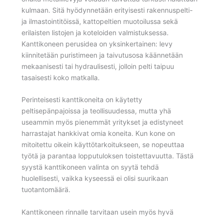
kulmaan. Sitä hyödynnetään erityisesti rakennuspelti-
ja ilmastointitöissä, kattopeltien muotoilussa sekä
erilaisten listojen ja koteloiden valmistuksessa.
Kanttikoneen perusidea on yksinkertainen: levy
kiinnitetään puristimeen ja taivutusosa käännetään
mekaanisesti tai hydraulisesti, jolloin pelti taipuu
tasaisesti koko matkalla.
Perinteisesti kanttikoneita on käytetty
peltisepänpajoissa ja teollisuudessa, mutta yhä
useammin myös pienemmät yritykset ja edistyneet
harrastajat hankkivat omia koneita. Kun kone on
mitoitettu oikein käyttötarkoitukseen, se nopeuttaa
työtä ja parantaa lopputuloksen toistettavuutta. Tästä
syystä kanttikoneen valinta on syytä tehdä
huolellisesti, vaikka kyseessä ei olisi suurikaan
tuotantomäärä.
Kanttikoneen rinnalle tarvitaan usein myös hyvä