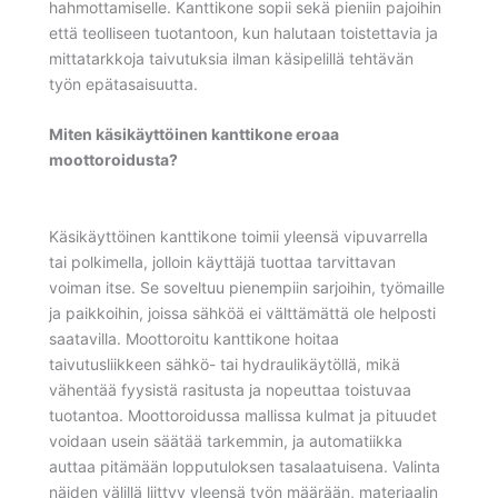
hahmottamiselle. Kanttikone sopii sekä pieniin pajoihin
että teolliseen tuotantoon, kun halutaan toistettavia ja
mittatarkkoja taivutuksia ilman käsipelillä tehtävän
työn epätasaisuutta.
Miten käsikäyttöinen kanttikone eroaa
moottoroidusta?
Käsikäyttöinen kanttikone toimii yleensä vipuvarrella
tai polkimella, jolloin käyttäjä tuottaa tarvittavan
voiman itse. Se soveltuu pienempiin sarjoihin, työmaille
ja paikkoihin, joissa sähköä ei välttämättä ole helposti
saatavilla. Moottoroitu kanttikone hoitaa
taivutusliikkeen sähkö- tai hydraulikäytöllä, mikä
vähentää fyysistä rasitusta ja nopeuttaa toistuvaa
tuotantoa. Moottoroidussa mallissa kulmat ja pituudet
voidaan usein säätää tarkemmin, ja automatiikka
auttaa pitämään lopputuloksen tasalaatuisena. Valinta
näiden välillä liittyy yleensä työn määrään, materiaalin