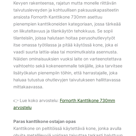
Kevyen rakenteensa, rajatun mutta monelle riittävän
taivutusleveyden ja kohtuullisen paksuuskapasiteetin
ansiosta Fornorth Kanttikone 730mm asettuu
pienempien kanttikoneiden kategoriaan, jossa tärkeää
on liikuteltavuus ja tilankäytön tehokkuus. Se sopii
tilanteisiin, joissa halutaan hoitaa perusohutlevytyöt
itse omassa työtilassa ja pitää käytössä kone, joka ei
vaadi suurta lattia-alaa tai monimutkaista asennusta.
Näiden ominaisuuksien vuoksi laite on varteenotettava
vaihtoehto sekä kokeneemmalle tekijälle, joka tarvitsee
lisätyökalun pienempiin töihin, että harrastajalle, joka
haluaa tutustua ohutlevyjen taivutukseen hallittavassa
mittakaavassa.
👉 Lue koko arvostelu:
Fornorth Kanttikone 730mm
arvostelu
Paras kanttikone ostajan opas
Kanttikone on peltitöissä käytettävä kone, jonka avulla
ohuita metallilevyjä voidaan taivuttaa tarkasti haluttuun