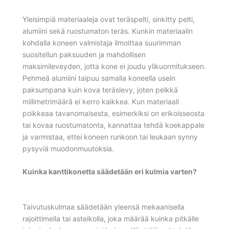
Yleisimpiä materiaaleja ovat teräspelti, sinkitty pelti,
alumiini sekä ruostumaton teräs. Kunkin materiaalin
kohdalla koneen valmistaja ilmoittaa suurimman
suositellun paksuuden ja mahdollisen
maksimileveyden, jotta kone ei joudu ylikuormitukseen.
Pehmeä alumiini taipuu samalla koneella usein
paksumpana kuin kova teräslevy, joten pelkkä
millimetrimäärä ei kerro kaikkea. Kun materiaali
poikkeaa tavanomaisesta, esimerkiksi on erikoisseosta
tai kovaa ruostumatonta, kannattaa tehdä koekappale
ja varmistaa, ettei koneen runkoon tai leukaan synny
pysyviä muodonmuutoksia.
Kuinka kanttikonetta säädetään eri kulmia varten?
Taivutuskulmaa säädetään yleensä mekaanisella
rajoittimella tai asteikolla, joka määrää kuinka pitkälle