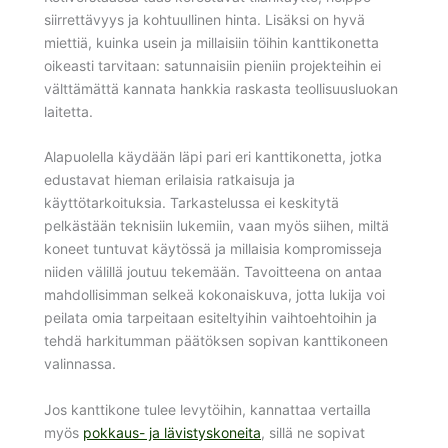
siirrettävyys ja kohtuullinen hinta. Lisäksi on hyvä
miettiä, kuinka usein ja millaisiin töihin kanttikonetta
oikeasti tarvitaan: satunnaisiin pieniin projekteihin ei
välttämättä kannata hankkia raskasta teollisuusluokan
laitetta.
Alapuolella käydään läpi pari eri kanttikonetta, jotka
edustavat hieman erilaisia ratkaisuja ja
käyttötarkoituksia. Tarkastelussa ei keskitytä
pelkästään teknisiin lukemiin, vaan myös siihen, miltä
koneet tuntuvat käytössä ja millaisia kompromisseja
niiden välillä joutuu tekemään. Tavoitteena on antaa
mahdollisimman selkeä kokonaiskuva, jotta lukija voi
peilata omia tarpeitaan esiteltyihin vaihtoehtoihin ja
tehdä harkitumman päätöksen sopivan kanttikoneen
valinnassa.
Jos kanttikone tulee levytöihin, kannattaa vertailla
myös
pokkaus- ja lävistyskoneita
, sillä ne sopivat