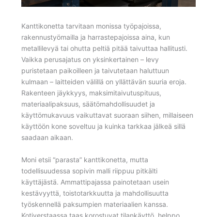
Kanttikonetta tarvitaan monissa työpajoissa,
rakennustyömailla ja harrastepajoissa aina, kun
metallilevyä tai ohutta peltiä pitää taivuttaa hallitusti.
Vaikka perusajatus on yksinkertainen – levy
puristetaan paikoilleen ja taivutetaan haluttuun
kulmaan – laitteiden välillä on yllättävän suuria eroja.
Rakenteen jäykkyys, maksimitaivutuspituus,
materiaalipaksuus, säätömahdollisuudet ja
käyttömukavuus vaikuttavat suoraan siihen, millaiseen
käyttöön kone soveltuu ja kuinka tarkkaa jälkeä sillä
saadaan aikaan.
Moni etsii “parasta” kanttikonetta, mutta
todellisuudessa sopivin malli riippuu pitkälti
käyttäjästä. Ammattipajassa painotetaan usein
kestävyyttä, toistotarkkuutta ja mahdollisuutta
työskennellä paksumpien materiaalien kanssa.
Kotiverstaassa taas korostuvat tilankäyttö, helppo