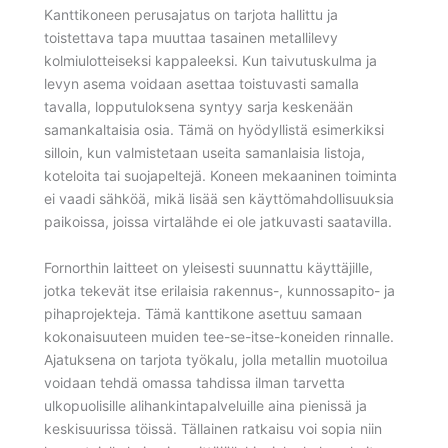
Kanttikoneen perusajatus on tarjota hallittu ja
toistettava tapa muuttaa tasainen metallilevy
kolmiulotteiseksi kappaleeksi. Kun taivutuskulma ja
levyn asema voidaan asettaa toistuvasti samalla
tavalla, lopputuloksena syntyy sarja keskenään
samankaltaisia osia. Tämä on hyödyllistä esimerkiksi
silloin, kun valmistetaan useita samanlaisia listoja,
koteloita tai suojapeltejä. Koneen mekaaninen toiminta
ei vaadi sähköä, mikä lisää sen käyttömahdollisuuksia
paikoissa, joissa virtalähde ei ole jatkuvasti saatavilla.
Fornorthin laitteet on yleisesti suunnattu käyttäjille,
jotka tekevät itse erilaisia rakennus-, kunnossapito- ja
pihaprojekteja. Tämä kanttikone asettuu samaan
kokonaisuuteen muiden tee-se-itse-koneiden rinnalle.
Ajatuksena on tarjota työkalu, jolla metallin muotoilua
voidaan tehdä omassa tahdissa ilman tarvetta
ulkopuolisille alihankintapalveluille aina pienissä ja
keskisuurissa töissä. Tällainen ratkaisu voi sopia niin