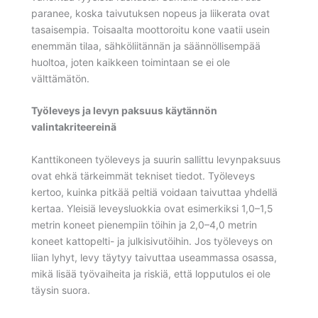
paranee, koska taivutuksen nopeus ja liikerata ovat
tasaisempia. Toisaalta moottoroitu kone vaatii usein
enemmän tilaa, sähköliitännän ja säännöllisempää
huoltoa, joten kaikkeen toimintaan se ei ole
välttämätön.
Työleveys ja levyn paksuus käytännön
valintakriteereinä
Kanttikoneen työleveys ja suurin sallittu levynpaksuus
ovat ehkä tärkeimmät tekniset tiedot. Työleveys
kertoo, kuinka pitkää peltiä voidaan taivuttaa yhdellä
kertaa. Yleisiä leveysluokkia ovat esimerkiksi 1,0–1,5
metrin koneet pienempiin töihin ja 2,0–4,0 metrin
koneet kattopelti- ja julkisivutöihin. Jos työleveys on
liian lyhyt, levy täytyy taivuttaa useammassa osassa,
mikä lisää työvaiheita ja riskiä, että lopputulos ei ole
täysin suora.