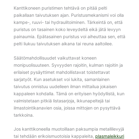
Kanttikoneen puristimen tehtävä on pitää pelti
paikallaan taivutuksen ajan. Puristusmekanismi voi olla
kampe-, ruuvi- tai hydraulitoiminen. Tärkeintä on, että
puristus on tasainen koko leveydeltä eikä jätä levyyn
painaumia. Epätasainen puristus voi aiheuttaa sen, että
pelti liukuu taivutuksen aikana tai reuna aaltoilee.
Säätömahdollisuudet vaikuttavat koneen
monipuolisuuteen. Syvyyden rajoitin, kulman rajoitin ja
erilaiset pysäyttimet mahdollistavat toistettavat
sarjatyöt. Kun asetukset voi lukita, samanlainen
taivutus onnistuu uudelleen ilman mittailua jokaisen
kappaleen kohdalla. Tämä on erityisen hyödyllistä, kun
valmistetaan pitkiä listasarjoja, ikkunapeltejä tai
ilmastointikanavien osia, joissa mittojen on pysyttävä
tarkkoina.
Jos kanttikoneella muotoillaan paksumpia metallilevyjä
tai tehdään erikoismuotoisia kappaleita,
plasmaleikkuri