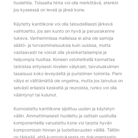
huolehtia. Toisaalta hinta voi olla merkittävä, etenkin
jos kyseessä on leveä ja järeä kone.
Käytetty kanttikone voi olla taloudellisesti järkevä
vaihtoehto, jos sen kunto on hyvä ja perusrakenne
tukeva. Vanhemmissa malleissa ei aina ole samoja
säätö- ja turvaominaisuuksia kuin uusissa, mutta
vastaavasti ne voivat olla yksinkertaisempia ja
helpompia huoltaa. Koneen ostohetkellä kannattaa
tarkistaa erityisesti nivelien välykset, taivutuskulman
tasaisuus koko leveydeltä ja puristimen toiminta. Pieni
välys ei välttämättä ole ongelma, mutta jos taivutus on
selvästi erilaista keskeltä ja reunoista, runko voi olla
vääntynyt tai kulunut.
Kunnostettu kanttikone sijoittuu uuden ja käytetyn
väliin. Ammattimaisesti huollettu ja osittain uusituilla
komponenteilla varustettu kone voi tarjota hyvän
kompromissin hinnan ja luotettavuuden välillä. Tällöin
on tärkeää, että kunnostuksesta on dokumentaatio,