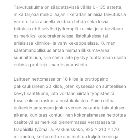
Taivutuskulma on säädettävissä välillä 0–135 astetta,
mikä tarjoaa melko laajan liikeradan erilaisia taivutuksia
varten. Tällä alueella voidaan tehdä sekä loivia
taitoksia että selvästi jyrkempiä kulmia, joita tarvitaan
esimerkiksi kotelorakenteissa, listoituksissa tai
erilaisissa kiinnike- ja vahvikekappaleissa. Kulman
säätömahdollisuus antaa hieman liikkumavaraa
suunnitteluun, sillä sama laite pystyy tuottamaan useita
erilaisia profiileja ilman lisävarusteita.
Laitteen nettomassa on 18 kiloa ja bruttopaino
pakkauksineen 20 kiloa, joten kyseessä on suhteellisen
kevyt kanttikone, jota voidaan siirtää työpisteeltä
toiselle ilman raskasta nostokalustoa. Paino riittää
kuitenkin antamaan jonkin verran vakautta taivutuksen
aikana, kun taas kohtuullinen kokonaismassa helpottaa
käsittelyä esimerkiksi pienemmässä verstaassa tai
tilapäisillä työmailla. Pakkauskoko, 925 x 210 x 170
millimetriä, kertoo että kone mahtuu kuljetukseen ja