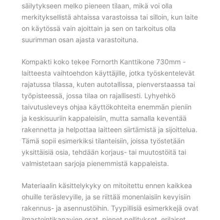
säilytykseen melko pieneen tilaan, mikä voi olla
merkityksellistä ahtaissa varastoissa tai silloin, kun laite
on käytössä vain ajoittain ja sen on tarkoitus olla
suurimman osan ajasta varastoituna.
Kompakti koko tekee Fornorth Kanttikone 730mm -
laitteesta vaihtoehdon käyttäjille, jotka työskentelevät
rajatussa tilassa, kuten autotallissa, pienverstaassa tai
työpisteessä, jossa tilaa on rajallisesti. Lyhyehkö
taivutusleveys ohjaa käyttökohteita enemmän pieniin
ja keskisuuriin kappaleisiin, mutta samalla keventää
rakennetta ja helpottaa laitteen siirtämistä ja sijoittelua.
Tämä sopii esimerkiksi tilanteisiin, joissa työstetään
yksittäisiä osia, tehdään korjaus- tai muutostöitä tai
valmistetaan sarjoja pienemmistä kappaleista.
Materiaalin käsittelykyky on mitoitettu ennen kaikkea
ohuille teräslevyille, ja se riittää monenlaisiin kevyisiin
rakennus- ja asennustöihin. Tyypillisiä esimerkkejä ovat
ilmastointikanavien osat, pienet pellitykset, erilaiset