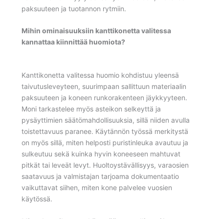
paksuuteen ja tuotannon rytmiin.
Mihin ominaisuuksiin kanttikonetta valitessa
kannattaa kiinnittää huomiota?
Kanttikonetta valitessa huomio kohdistuu yleensä
taivutusleveyteen, suurimpaan sallittuun materiaalin
paksuuteen ja koneen runkorakenteen jäykkyyteen.
Moni tarkastelee myös asteikon selkeyttä ja
pysäyttimien säätömahdollisuuksia, sillä niiden avulla
toistettavuus paranee. Käytännön työssä merkitystä
on myös sillä, miten helposti puristinleuka avautuu ja
sulkeutuu sekä kuinka hyvin koneeseen mahtuvat
pitkät tai leveät levyt. Huoltoystävällisyys, varaosien
saatavuus ja valmistajan tarjoama dokumentaatio
vaikuttavat siihen, miten kone palvelee vuosien
käytössä.