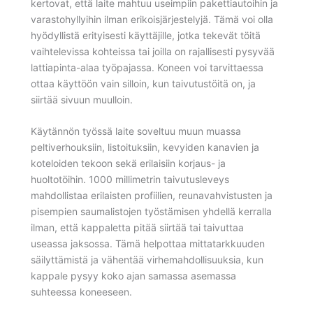
kertovat, että laite mahtuu useimpiin pakettiautoihin ja
varastohyllyihin ilman erikoisjärjestelyjä. Tämä voi olla
hyödyllistä erityisesti käyttäjille, jotka tekevät töitä
vaihtelevissa kohteissa tai joilla on rajallisesti pysyvää
lattiapinta-alaa työpajassa. Koneen voi tarvittaessa
ottaa käyttöön vain silloin, kun taivutustöitä on, ja
siirtää sivuun muulloin.
Käytännön työssä laite soveltuu muun muassa
peltiverhouksiin, listoituksiin, kevyiden kanavien ja
koteloiden tekoon sekä erilaisiin korjaus- ja
huoltotöihin. 1000 millimetrin taivutusleveys
mahdollistaa erilaisten profiilien, reunavahvistusten ja
pisempien saumalistojen työstämisen yhdellä kerralla
ilman, että kappaletta pitää siirtää tai taivuttaa
useassa jaksossa. Tämä helpottaa mittatarkkuuden
säilyttämistä ja vähentää virhemahdollisuuksia, kun
kappale pysyy koko ajan samassa asemassa
suhteessa koneeseen.