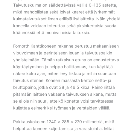
Taivutuskulma on säädettävissä välillä 0–135 astetta,
mikä mahdollistaa sekä loivat kaaret että jyrkemmät
kulmataivutukset ilman erillisiä lisälaitteita. Näin yhdellä
koneella voidaan toteuttaa sekä yksinkertaisia suoria
käännöksiä että monivaiheisia taitoksia.
Fornorth Kanttikoneen rakenne perustuu mekaaniseen
vipuvoimaan ja perinteiseen leuan ja taivutuspalkin
yhdistelmään. Tämän ratkaisun etuna on ennustettava
käyttäytyminen ja helppo hallittavuus, kun käyttäjä
näkee koko ajan, miten levy liikkuu ja mihin suuntaan
taivutus etenee. Koneen massasta kertoo netto- ja
bruttopaino, jotka ovat 38 ja 46,5 kiloa. Paino riittää
pitämään laitteen vakaana taivutuksen aikana, mutta
se ei ole niin suuri, etteikö konetta voisi tarvittaessa
kuljettaa esimerkiksi työmaan ja verstaiden välillä.
Pakkauskoko on 1240 x 285 x 270 millimetriä, mikä
helpottaa koneen kuljettamista ja varastointia. Mitat