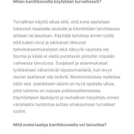
Miten kanttikonetta käytetään turvallisesti?
Turvallinen käyttö alkaa siitä, että kone asetetaan
tukevasti tasaiselle alustalle ja kiinnitetään tarvittaessa
lattiaan tai jalustaan. Käyttäjä tarkistaa ennen työtä,
että kaikki vivut ja lukitukset liikkuvat
tarkoituksenmukaisesti eikä näkyviä vaurioita ole.
Sormia ja käsiä ei viedä puristaviin pintoihin missään
vaiheessa taivutusta. Suojalasit ja asianmukaiset
työkäsineet vähentävät tapaturmariskiä, kun levyn
reunat saattavat olla teräviä. Moottoroiduissa malleissa
hätä-seis -painikkeen sijainti on hyvä opetella ulkoa,
jotta toiminta on nopeaa poikkeustilanteessa.
Käyttöohjeen läpikäynti ja rauhallinen harjoittelu ennen
varsinaista tuotantoa auttaa omaksumaan turvalliset
rutiinit.
Mitä materiaaleja kanttikoneella voi taivuttaa?