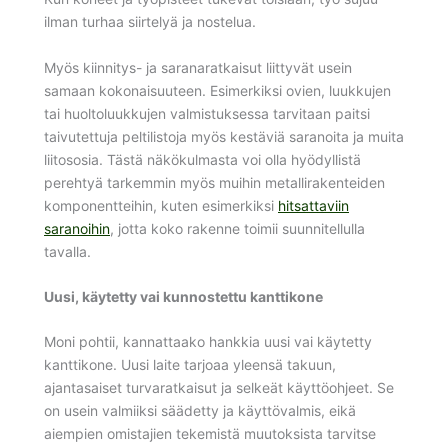
ilman turhaa siirtelyä ja nostelua.
Myös kiinnitys- ja saranaratkaisut liittyvät usein
samaan kokonaisuuteen. Esimerkiksi ovien, luukkujen
tai huoltoluukkujen valmistuksessa tarvitaan paitsi
taivutettuja peltilistoja myös kestäviä saranoita ja muita
liitososia. Tästä näkökulmasta voi olla hyödyllistä
perehtyä tarkemmin myös muihin metallirakenteiden
komponentteihin, kuten esimerkiksi
hitsattaviin
saranoihin
, jotta koko rakenne toimii suunnitellulla
tavalla.
Uusi, käytetty vai kunnostettu kanttikone
Moni pohtii, kannattaako hankkia uusi vai käytetty
kanttikone. Uusi laite tarjoaa yleensä takuun,
ajantasaiset turvaratkaisut ja selkeät käyttöohjeet. Se
on usein valmiiksi säädetty ja käyttövalmis, eikä
aiempien omistajien tekemistä muutoksista tarvitse