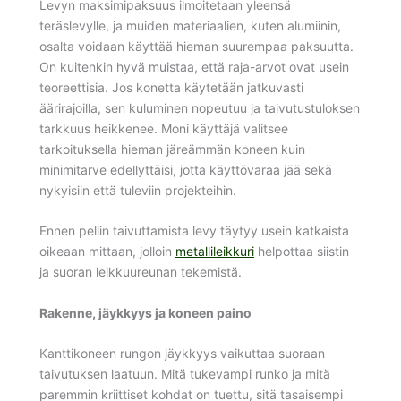
Levyn maksimipaksuus ilmoitetaan yleensä
teräslevylle, ja muiden materiaalien, kuten alumiinin,
osalta voidaan käyttää hieman suurempaa paksuutta.
On kuitenkin hyvä muistaa, että raja-arvot ovat usein
teoreettisia. Jos konetta käytetään jatkuvasti
äärirajoilla, sen kuluminen nopeutuu ja taivutustuloksen
tarkkuus heikkenee. Moni käyttäjä valitsee
tarkoituksella hieman järeämmän koneen kuin
minimitarve edellyttäisi, jotta käyttövaraa jää sekä
nykyisiin että tuleviin projekteihin.
Ennen pellin taivuttamista levy täytyy usein katkaista
oikeaan mittaan, jolloin
metallileikkuri
helpottaa siistin
ja suoran leikkuureunan tekemistä.
Rakenne, jäykkyys ja koneen paino
Kanttikoneen rungon jäykkyys vaikuttaa suoraan
taivutuksen laatuun. Mitä tukevampi runko ja mitä
paremmin kriittiset kohdat on tuettu, sitä tasaisempi