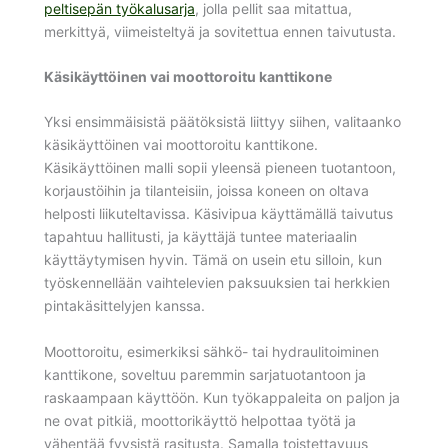
peltisepän työkalusarja
, jolla pellit saa mitattua,
merkittyä, viimeisteltyä ja sovitettua ennen taivutusta.
Käsikäyttöinen vai moottoroitu kanttikone
Yksi ensimmäisistä päätöksistä liittyy siihen, valitaanko
käsikäyttöinen vai moottoroitu kanttikone.
Käsikäyttöinen malli sopii yleensä pieneen tuotantoon,
korjaustöihin ja tilanteisiin, joissa koneen on oltava
helposti liikuteltavissa. Käsivipua käyttämällä taivutus
tapahtuu hallitusti, ja käyttäjä tuntee materiaalin
käyttäytymisen hyvin. Tämä on usein etu silloin, kun
työskennellään vaihtelevien paksuuksien tai herkkien
pintakäsittelyjen kanssa.
Moottoroitu, esimerkiksi sähkö- tai hydraulitoiminen
kanttikone, soveltuu paremmin sarjatuotantoon ja
raskaampaan käyttöön. Kun työkappaleita on paljon ja
ne ovat pitkiä, moottorikäyttö helpottaa työtä ja
vähentää fyysistä rasitusta. Samalla toistettavuus