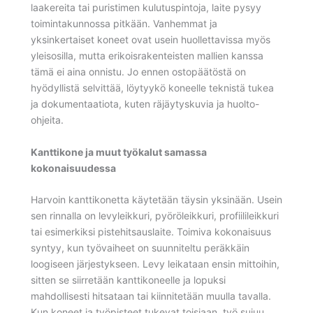
laakereita tai puristimen kulutuspintoja, laite pysyy
toimintakunnossa pitkään. Vanhemmat ja
yksinkertaiset koneet ovat usein huollettavissa myös
yleisosilla, mutta erikoisrakenteisten mallien kanssa
tämä ei aina onnistu. Jo ennen ostopäätöstä on
hyödyllistä selvittää, löytyykö koneelle teknistä tukea
ja dokumentaatiota, kuten räjäytyskuvia ja huolto-
ohjeita.
Kanttikone ja muut työkalut samassa
kokonaisuudessa
Harvoin kanttikonetta käytetään täysin yksinään. Usein
sen rinnalla on levyleikkuri, pyöröleikkuri, profiilileikkuri
tai esimerkiksi pistehitsauslaite. Toimiva kokonaisuus
syntyy, kun työvaiheet on suunniteltu peräkkäin
loogiseen järjestykseen. Levy leikataan ensin mittoihin,
sitten se siirretään kanttikoneelle ja lopuksi
mahdollisesti hitsataan tai kiinnitetään muulla tavalla.
Kun koneet ja työpisteet tukevat toisiaan, työ sujuu