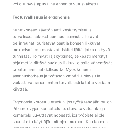
voi olla hyvä apuväline ennen taivutusvaihetta.
Työturvallisuus ja ergonomia
Kanttikoneen käyttö vaatii keskittymistä ja
turvallisuusnäkökohtien huomioimista. Terävät
pellinreunat, puristavat osat ja koneen liikkuvat
mekanismit muodostavat riskitekijöitä, jotka on hyvä
tunnistaa. Toimivat rajakytkimet, selkeästi merkityt
ohjaimet ja riittävä suojaus liikkuville osille vähentävät
tapaturmien mahdollisuutta. Myös koneen
asennuskorkeus ja työtason ympärillä oleva tila
vaikuttavat siihen, miten turvallisesti laitetta voidaan
käyttää.
Ergonomia korostuu etenkin, jos työtä tehdään paljon.
Pitkien levyjen kannattelu, toistuva taivutusliike ja
kumartelu uuvuttavat nopeasti, jos työpiste ei ole
suunniteltu käyttäjän mittojen mukaan. Kun koneen