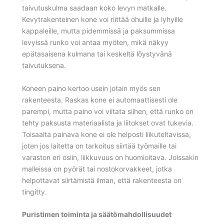
taivutuskulma saadaan koko levyn matkalle.
Kevytrakenteinen kone voi riittää ohuille ja lyhyille
kappaleille, mutta pidemmissä ja paksummissa
levyissä runko voi antaa myöten, mikä näkyy
epätasaisena kulmana tai keskeltä löystyvänä
taivutuksena.
Koneen paino kertoo usein jotain myös sen
rakenteesta. Raskas kone ei automaattisesti ole
parempi, mutta paino voi viitata siihen, että runko on
tehty paksusta materiaalista ja liitokset ovat tukevia.
Toisaalta painava kone ei ole helposti liikuteltavissa,
joten jos laitetta on tarkoitus siirtää työmaille tai
varaston eri osiin, liikkuvuus on huomioitava. Joissakin
malleissa on pyörät tai nostokorvakkeet, jotka
helpottavat siirtämistä ilman, että rakenteesta on
tingitty.
Puristimen toiminta ja säätömahdollisuudet