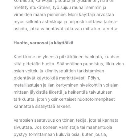
korkeutta, kahvojen pituutta ja työskentelytilaa on
mietitty etukäteen, työ sujuu rauhallisemmin ja
virheiden määrä pienenee. Moni käyttäjä arvostaa
myös selkeitä asteikkoja ja helposti luettavia kulma-
asteita, jotka vähentävät jatkuvaa mittailun tarvetta.
Huolto, varaosat ja käyttöikä
Kanttikone on yleensä pitkäikäinen hankinta, kunhan
siitä pidetään huolta. Säännöllinen puhdistus, liikkuvien
osien voitelu ja kiinnityspulttien tarkistaminen
pidentävät käyttöikää merkittävästi. Pölyn,
metallilastujen ja lian kertyminen nivelkohtiin voi ajan
mittaan jäykistää liikettä ja heikentää taivutuksen
tarkkuutta, joten yksinkertaiset huoltotoimenpiteet
kannattaa sisällyttää arkeen.
Varaosien saatavuus on toinen tekijä, jota ei kannata
sivuuttaa. Jos koneen valmistaja tai maahantuoja
pystyy toimittamaan kuluvia osia, kuten jousia,