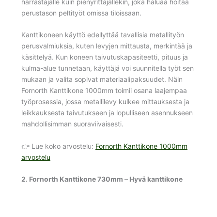
harrastajalle kuin pienyrittäjällekin, joka haluaa hoitaa
perustason peltityöt omissa tiloissaan.
Kanttikoneen käyttö edellyttää tavallisia metallityön
perusvalmiuksia, kuten levyjen mittausta, merkintää ja
käsittelyä. Kun koneen taivutuskapasiteetti, pituus ja
kulma-alue tunnetaan, käyttäjä voi suunnitella työt sen
mukaan ja valita sopivat materiaalipaksuudet. Näin
Fornorth Kanttikone 1000mm toimii osana laajempaa
työprosessia, jossa metallilevy kulkee mittauksesta ja
leikkauksesta taivutukseen ja lopulliseen asennukseen
mahdollisimman suoraviivaisesti.
👉 Lue koko arvostelu:
Fornorth Kanttikone 1000mm
arvostelu
2. Fornorth Kanttikone 730mm – Hyvä kanttikone