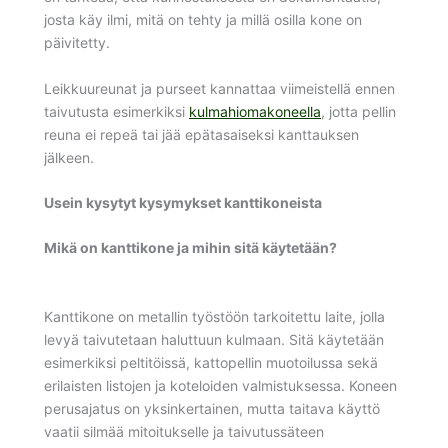
josta käy ilmi, mitä on tehty ja millä osilla kone on
päivitetty.
Leikkuureunat ja purseet kannattaa viimeistellä ennen
taivutusta esimerkiksi
kulmahiomakoneella
, jotta pellin
reuna ei repeä tai jää epätasaiseksi kanttauksen
jälkeen.
Usein kysytyt kysymykset kanttikoneista
Mikä on kanttikone ja mihin sitä käytetään?
Kanttikone on metallin työstöön tarkoitettu laite, jolla
levyä taivutetaan haluttuun kulmaan. Sitä käytetään
esimerkiksi peltitöissä, kattopellin muotoilussa sekä
erilaisten listojen ja koteloiden valmistuksessa. Koneen
perusajatus on yksinkertainen, mutta taitava käyttö
vaatii silmää mitoitukselle ja taivutussäteen