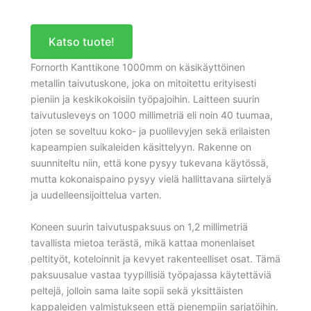
Katso tuote!
Fornorth Kanttikone 1000mm on käsikäyttöinen
metallin taivutuskone, joka on mitoitettu erityisesti
pieniin ja keskikokoisiin työpajoihin. Laitteen suurin
taivutusleveys on 1000 millimetriä eli noin 40 tuumaa,
joten se soveltuu koko- ja puolilevyjen sekä erilaisten
kapeampien suikaleiden käsittelyyn. Rakenne on
suunniteltu niin, että kone pysyy tukevana käytössä,
mutta kokonaispaino pysyy vielä hallittavana siirtelyä
ja uudelleensijoittelua varten.
Koneen suurin taivutuspaksuus on 1,2 millimetriä
tavallista mietoa terästä, mikä kattaa monenlaiset
peltityöt, koteloinnit ja kevyet rakenteelliset osat. Tämä
paksuusalue vastaa tyypillisiä työpajassa käytettäviä
peltejä, jolloin sama laite sopii sekä yksittäisten
kappaleiden valmistukseen että pienempiin sarjatöihin.