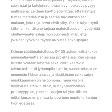
suojalistat ja koteloinnit, joissa levyn paksuus pysyy
maltillisena. Laitteen käyttö edellyttää, että käyttäjä
tuntee materiaalinsa ja säätää taivutuksen sen
mukaan, jotta raja-arvot eivät ylity. Oikein käytettynä
tällainen kanttikone tarjoaa mahdollisuuden hyödyntää
ohutlevymateriaaleja monipuolisesti ilman, että
jokainen työvaihe täytyy ulkoistaa erikoispajalle.
Kulman säätömahdollisuus 0–135 asteen välillä tukee
muunneltavuutta erilaisissa projekteissa. Kun samaa
laitetta voidaan käyttää sekä loiviin kaareviin
taivutuksiin että jyrkempiin kulmiin, suunnittelussa on
enemmän liikkumavaraa ja yksittäisten ratkaisujen
muokkaaminen on helpompaa. Tämä voi olla
hyödyllistä etenkin silloin, kun työskennellään
prototyyppien, pienten sarjojen tai yksittäisten
mittatilausosien parissa ja lopullinen muoto tarkentuu
työn edetessä.