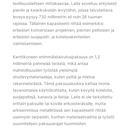
teollisuuslaitteen mittakaavaa. Laite soveltuu erityisesti
pieniin ja keskikokoisiin levytöihin, joissa taivutettava
leveys pysyy 730 millimetrin eli noin 28 tuuman
rajoissa. Tällainen kapasiteetti riittää esimerkiksi
erilaisten kotiverstaan projektien, pienten peltiosien ja
erilaisten suojapelti- ja kotelorakenteiden
valmistamiseen.
Kanttikoneen enimmäistaivutuspaksuus on 1,2
millimetriä pehmeää terästä, mikä antaa
mahdollisuuden työstää yleisimpiä
ohutlevymateriaaleja, kuten peltiä ja mietoa
rakenneterästä. Tämä paksuusluokka kattaa monia
tavanomaisia käyttökohteita, kuten kevyitä koteloita,
suojapeltejä, kanavia ja listoja. Laite ei ole tarkoitettu
erittäin paksuille tai koville erikoisteräksille, mutta
arkisemmissa metallitöissä sen kapasiteetti riittää
useimpiin tarpeisiin, kunhan materiaalivalinta ja työstö
suunnitellaan paksuusrajat huomioiden.