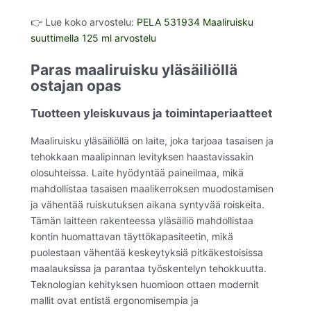
👉 Lue koko arvostelu:
PELA 531934 Maaliruisku
suuttimella 125 ml arvostelu
Paras maaliruisku yläsäiliöllä
ostajan opas
Tuotteen yleiskuvaus ja toimintaperiaatteet
Maaliruisku yläsäiliöllä on laite, joka tarjoaa tasaisen ja
tehokkaan maalipinnan levityksen haastavissakin
olosuhteissa. Laite hyödyntää paineilmaa, mikä
mahdollistaa tasaisen maalikerroksen muodostamisen
ja vähentää ruiskutuksen aikana syntyvää roiskeita.
Tämän laitteen rakenteessa yläsäiliö mahdollistaa
kontin huomattavan täyttökapasiteetin, mikä
puolestaan vähentää keskeytyksiä pitkäkestoisissa
maalauksissa ja parantaa työskentelyn tehokkuutta.
Teknologian kehityksen huomioon ottaen modernit
mallit ovat entistä ergonomisempia ja