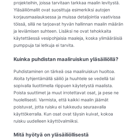
projekteihin, joissa tarvitaan tarkkaa maalin levitystä.
Yläsäiliömallit ovat suosittuja esimerkiksi autojen
korjausmaalauksessa ja muissa detaljointia vaativissa
töissä, sillä ne tarjoavat hyvän hallinnan maalin määrän
ja leviämisen suhteen. Lisäksi ne ovat tehokkaita
käytettäessä vesipohjaisia maaleja, koska ylimääräisiä
pumppuja tai letkuja ei tarvita.
Kuinka puhdistan maaliruiskun yläsäiliöllä?
Puhdistaminen on tärkeä osa maaliruiskun huoltoa.
Aloita tyhjentämällä säiliö ja huuhtele se vedellä tai
sopivalla liuottimella riippuen käytetystä maalista.
Poista suuttimet ja muut irrotettavat osat, ja pese ne
huolellisesti. Varmista, että kaikki maalin jäämät
poistuvat, jotta ruisku ei tukkeudu seuraavalla
käyttökerralla. Kun osat ovat täysin kuivat, kokoa
ruisku uudelleen käyttövalmiiksi.
Mitä hyötyä on yläsäiliöllisestä