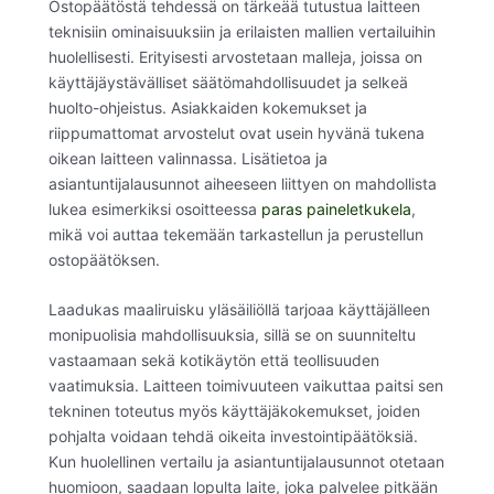
Ostopäätöstä tehdessä on tärkeää tutustua laitteen
teknisiin ominaisuuksiin ja erilaisten mallien vertailuihin
huolellisesti. Erityisesti arvostetaan malleja, joissa on
käyttäjäystävälliset säätömahdollisuudet ja selkeä
huolto-ohjeistus. Asiakkaiden kokemukset ja
riippumattomat arvostelut ovat usein hyvänä tukena
oikean laitteen valinnassa. Lisätietoa ja
asiantuntijalausunnot aiheeseen liittyen on mahdollista
lukea esimerkiksi osoitteessa
paras paineletkukela
,
mikä voi auttaa tekemään tarkastellun ja perustellun
ostopäätöksen.
Laadukas maaliruisku yläsäiliöllä tarjoaa käyttäjälleen
monipuolisia mahdollisuuksia, sillä se on suunniteltu
vastaamaan sekä kotikäytön että teollisuuden
vaatimuksia. Laitteen toimivuuteen vaikuttaa paitsi sen
tekninen toteutus myös käyttäjäkokemukset, joiden
pohjalta voidaan tehdä oikeita investointipäätöksiä.
Kun huolellinen vertailu ja asiantuntijalausunnot otetaan
huomioon, saadaan lopulta laite, joka palvelee pitkään