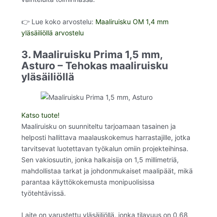
👉 Lue koko arvostelu:
Maaliruisku OM 1,4 mm
yläsäiliöllä arvostelu
3. Maaliruisku Prima 1,5 mm,
Asturo – Tehokas maaliruisku
yläsäiliöllä
Katso tuote!
Maaliruisku on suunniteltu tarjoamaan tasainen ja
helposti hallittava maalauskokemus harrastajille, jotka
tarvitsevat luotettavan työkalun omiin projekteihinsa.
Sen vakiosuutin, jonka halkaisija on 1,5 millimetriä,
mahdollistaa tarkat ja johdonmukaiset maalipäät, mikä
parantaa käyttökokemusta monipuolisissa
työtehtävissä.
Laite on varustettu yläsäiliöllä, jonka tilavuus on 0,68