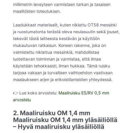
millimetrin leveyteen varmistaen tarkan ja tasaisen
maalitöiden toteutuksen.
Laadukkaat materiaalit, kuten niklattu OT58 messinki
ja ruostumatonta terästä oleva neulasuutin sekä jouset,
tekevät tästä laitteesta kestävän ja käyttöön
mukautuvan ratkaisun. Koneen rakenne, joka on
valmistettu niklattua messinkiä, mahdollistaa
luotettavan toiminnan ja varmistaa, että ilmaa
käytetään tehokkaasti, ilman hukkaa. Tämä ruisku
tarjoaa vakaan ja turvallisen vaihtoehdon vaativaan
maalaukseen arjen ja erikoistilanteiden yhteydessä.
👉 Lue koko arvostelu:
Maaliruisku ES/RV 0,5 mm
arvostelu
2. Maaliruisku OM 1,4 mm
Maaliruisku OM 1,4 mm yläsäiliöllä
– Hyvä maaliruisku yläsäiliöllä