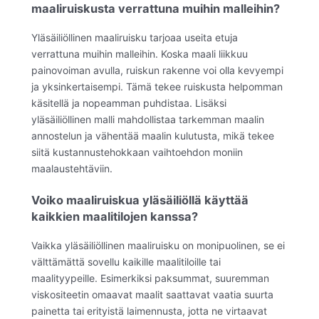
maaliruiskusta verrattuna muihin malleihin?
Yläsäiliöllinen maaliruisku tarjoaa useita etuja
verrattuna muihin malleihin. Koska maali liikkuu
painovoiman avulla, ruiskun rakenne voi olla kevyempi
ja yksinkertaisempi. Tämä tekee ruiskusta helpomman
käsitellä ja nopeamman puhdistaa. Lisäksi
yläsäiliöllinen malli mahdollistaa tarkemman maalin
annostelun ja vähentää maalin kulutusta, mikä tekee
siitä kustannustehokkaan vaihtoehdon moniin
maalaustehtäviin.
Voiko maaliruiskua yläsäiliöllä käyttää
kaikkien maalitilojen kanssa?
Vaikka yläsäiliöllinen maaliruisku on monipuolinen, se ei
välttämättä sovellu kaikille maalitiloille tai
maalityypeille. Esimerkiksi paksummat, suuremman
viskositeetin omaavat maalit saattavat vaatia suurta
painetta tai erityistä laimennusta, jotta ne virtaavat