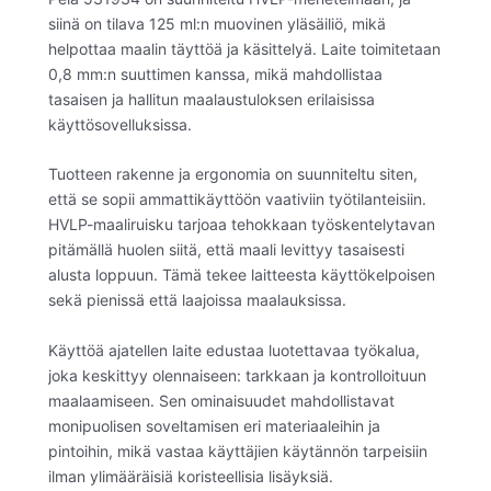
siinä on tilava 125 ml:n muovinen yläsäiliö, mikä
helpottaa maalin täyttöä ja käsittelyä. Laite toimitetaan
0,8 mm:n suuttimen kanssa, mikä mahdollistaa
tasaisen ja hallitun maalaustuloksen erilaisissa
käyttösovelluksissa.
Tuotteen rakenne ja ergonomia on suunniteltu siten,
että se sopii ammattikäyttöön vaativiin työtilanteisiin.
HVLP-maaliruisku tarjoaa tehokkaan työskentelytavan
pitämällä huolen siitä, että maali levittyy tasaisesti
alusta loppuun. Tämä tekee laitteesta käyttökelpoisen
sekä pienissä että laajoissa maalauksissa.
Käyttöä ajatellen laite edustaa luotettavaa työkalua,
joka keskittyy olennaiseen: tarkkaan ja kontrolloituun
maalaamiseen. Sen ominaisuudet mahdollistavat
monipuolisen soveltamisen eri materiaaleihin ja
pintoihin, mikä vastaa käyttäjien käytännön tarpeisiin
ilman ylimääräisiä koristeellisia lisäyksiä.