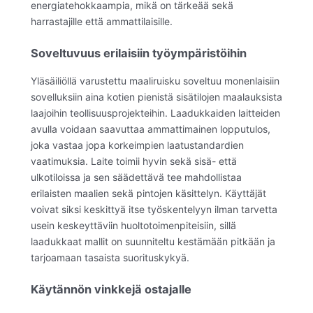
energiatehokkaampia, mikä on tärkeää sekä
harrastajille että ammattilaisille.
Soveltuvuus erilaisiin työympäristöihin
Yläsäiliöllä varustettu maaliruisku soveltuu monenlaisiin
sovelluksiin aina kotien pienistä sisätilojen maalauksista
laajoihin teollisuusprojekteihin. Laadukkaiden laitteiden
avulla voidaan saavuttaa ammattimainen lopputulos,
joka vastaa jopa korkeimpien laatustandardien
vaatimuksia. Laite toimii hyvin sekä sisä- että
ulkotiloissa ja sen säädettävä tee mahdollistaa
erilaisten maalien sekä pintojen käsittelyn. Käyttäjät
voivat siksi keskittyä itse työskentelyyn ilman tarvetta
usein keskeyttäviin huoltotoimenpiteisiin, sillä
laadukkaat mallit on suunniteltu kestämään pitkään ja
tarjoamaan tasaista suorituskykyä.
Käytännön vinkkejä ostajalle