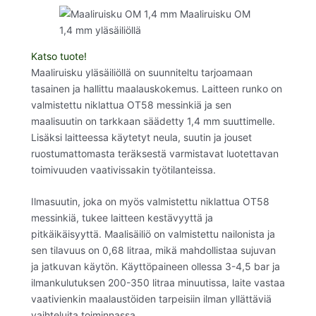
Katso tuote!
Maaliruisku yläsäiliöllä on suunniteltu tarjoamaan
tasainen ja hallittu maalauskokemus. Laitteen runko on
valmistettu niklattua OT58 messinkiä ja sen
maalisuutin on tarkkaan säädetty 1,4 mm suuttimelle.
Lisäksi laitteessa käytetyt neula, suutin ja jouset
ruostumattomasta teräksestä varmistavat luotettavan
toimivuuden vaativissakin työtilanteissa.
Ilmasuutin, joka on myös valmistettu niklattua OT58
messinkiä, tukee laitteen kestävyyttä ja
pitkäikäisyyttä. Maalisäiliö on valmistettu nailonista ja
sen tilavuus on 0,68 litraa, mikä mahdollistaa sujuvan
ja jatkuvan käytön. Käyttöpaineen ollessa 3-4,5 bar ja
ilmankulutuksen 200-350 litraa minuutissa, laite vastaa
vaativienkin maalaustöiden tarpeisiin ilman yllättäviä
vaihteluita toiminnassa.