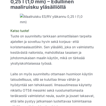
0,25 l (1,0 mm) – Edullinen
maaliruisku yläsäiliöllä
Katso tuote!
Tuote on suunniteltu tarkkaan ammattilaisen tarpeita
ajatellen ja soveltuu hyvin sekä korjaus- että
koristemaalaustöihin. Sen yläsäiliö, joka on valmistettu
kestävästä nailonista, mahdollistaa tasaisen ja
johdonmukaisen maalin käytön, mikä on tärkeää
yksityiskohtaisessa työssä.
Laite on myös suunniteltu ottamaan huomioon käytön
taloudellisuus, sillä se kuluttaa ilmaa vähän ja
hyödyntää sen tehokkaasti. Ilmasuutimessa käytetty
niklattu OT58 messinki sekä ruostumattomasta
teräksestä valmistetut neula, suutin ja jouset takaavat,
että laite pystyy jatkamaan luotettavaa toimintaansa