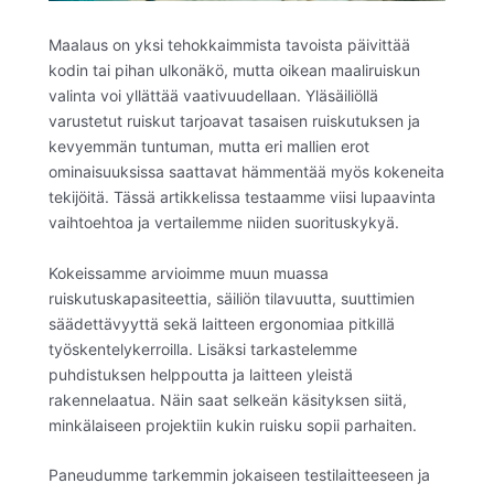
Maalaus on yksi tehokkaimmista tavoista päivittää
kodin tai pihan ulkonäkö, mutta oikean maaliruiskun
valinta voi yllättää vaativuudellaan. Yläsäiliöllä
varustetut ruiskut tarjoavat tasaisen ruiskutuksen ja
kevyemmän tuntuman, mutta eri mallien erot
ominaisuuksissa saattavat hämmentää myös kokeneita
tekijöitä. Tässä artikkelissa testaamme viisi lupaavinta
vaihtoehtoa ja vertailemme niiden suorituskykyä.
Kokeissamme arvioimme muun muassa
ruiskutuskapasiteettia, säiliön tilavuutta, suuttimien
säädettävyyttä sekä laitteen ergonomiaa pitkillä
työskentelykerroilla. Lisäksi tarkastelemme
puhdistuksen helppoutta ja laitteen yleistä
rakennelaatua. Näin saat selkeän käsityksen siitä,
minkälaiseen projektiin kukin ruisku sopii parhaiten.
Paneudumme tarkemmin jokaiseen testilaitteeseen ja