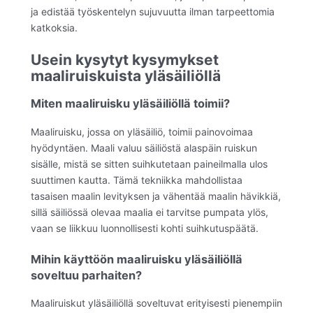
ja edistää työskentelyn sujuvuutta ilman tarpeettomia
katkoksia.
Usein kysytyt kysymykset
maaliruiskuista yläsäiliöllä
Miten maaliruisku yläsäiliöllä toimii?
Maaliruisku, jossa on yläsäiliö, toimii painovoimaa
hyödyntäen. Maali valuu säiliöstä alaspäin ruiskun
sisälle, mistä se sitten suihkutetaan paineilmalla ulos
suuttimen kautta. Tämä tekniikka mahdollistaa
tasaisen maalin levityksen ja vähentää maalin hävikkiä,
sillä säiliössä olevaa maalia ei tarvitse pumpata ylös,
vaan se liikkuu luonnollisesti kohti suihkutuspäätä.
Mihin käyttöön maaliruisku yläsäiliöllä
soveltuu parhaiten?
Maaliruiskut yläsäiliöllä soveltuvat erityisesti pienempiin