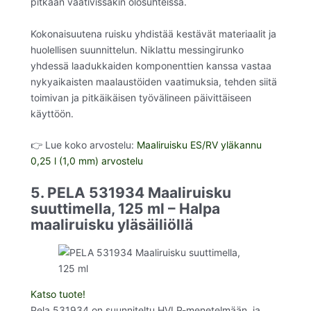
pitkään vaativissakin olosuhteissa.
Kokonaisuutena ruisku yhdistää kestävät materiaalit ja
huolellisen suunnittelun. Niklattu messingirunko
yhdessä laadukkaiden komponenttien kanssa vastaa
nykyaikaisten maalaustöiden vaatimuksia, tehden siitä
toimivan ja pitkäikäisen työvälineen päivittäiseen
käyttöön.
👉 Lue koko arvostelu:
Maaliruisku ES/RV yläkannu
0,25 l (1,0 mm) arvostelu
5. PELA 531934 Maaliruisku
suuttimella, 125 ml – Halpa
maaliruisku yläsäiliöllä
Katso tuote!
Pela 531934 on suunniteltu HVLP-menetelmään, ja