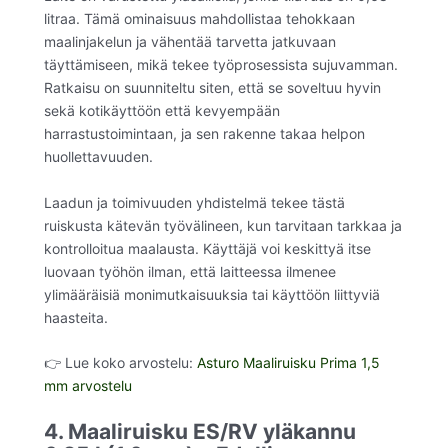
litraa. Tämä ominaisuus mahdollistaa tehokkaan
maalinjakelun ja vähentää tarvetta jatkuvaan
täyttämiseen, mikä tekee työprosessista sujuvamman.
Ratkaisu on suunniteltu siten, että se soveltuu hyvin
sekä kotikäyttöön että kevyempään
harrastustoimintaan, ja sen rakenne takaa helpon
huollettavuuden.
Laadun ja toimivuuden yhdistelmä tekee tästä
ruiskusta kätevän työvälineen, kun tarvitaan tarkkaa ja
kontrolloitua maalausta. Käyttäjä voi keskittyä itse
luovaan työhön ilman, että laitteessa ilmenee
ylimääräisiä monimutkaisuuksia tai käyttöön liittyviä
haasteita.
👉 Lue koko arvostelu:
Asturo Maaliruisku Prima 1,5
mm arvostelu
4. Maaliruisku ES/RV yläkannu