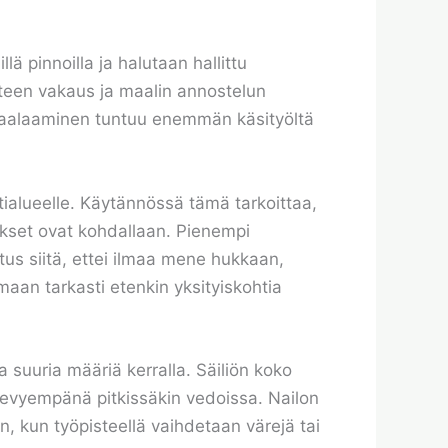
ä pinnoilla ja halutaan hallittu
otteen vakaus ja maalin annostelun
maalaaminen tuntuu enemmän käsityöltä
tialueelle. Käytännössä tämä tarkoittaa,
tukset ovat kohdallaan. Pienempi
us siitä, ettei ilmaa mene hukkaan,
emaan tarkasti etenkin yksityiskohtia
ta suuria määriä kerralla. Säiliön koko
en kevyempänä pitkissäkin vedoissa. Nailon
n, kun työpisteellä vaihdetaan värejä tai