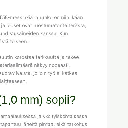
OT58-messinkiä ja runko on niin ikään
 ja jouset ovat ruostumatonta terästä,
puhdistusaineiden kanssa. Kun
östä toiseen.
suutin korostaa tarkkuutta ja tekee
materiaalimäärä näkyy nopeasti.
oraviivaista, jolloin työ ei katkea
 laitteeseen.
(1,0 mm) sopii?
ikkamaalauksessa ja yksityiskohtaisessa
 tapahtuu läheltä pintaa, eikä tarkoitus