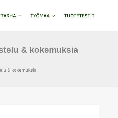
UTARHA
TYÖMAA
TUOTETESTIT
ostelu & kokemuksia
telu & kokemuksia