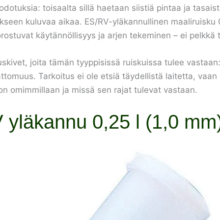
dotuksia: toisaalta sillä haetaan siistiä pintaa ja tasais
seen kuluvaa aikaa. ES/RV-yläkannullinen maaliruisku 0,2
korostuvat käytännöllisyys ja arjen tekeminen – ei pelkk
uskivet, joita tämän tyyppisissä ruiskuissa tulee vastaa
omuus. Tarkoitus ei ole etsiä täydellistä laitetta, vaan 
 on omimmillaan ja missä sen rajat tulevat vastaan.
 yläkannu 0,25 l (1,0 mm)