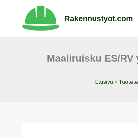
Siirry
sisältöön
Rakennustyot.com
Maaliruisku ES/RV 
Etusivu
Tuotete