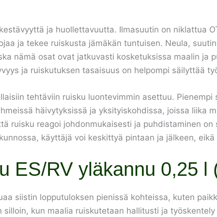
kestävyyttä ja huollettavuutta. Ilmasuutin on niklattua 
ojaa ja tekee ruiskusta jämäkän tuntuisen. Neula, suutin
ska nämä osat ovat jatkuvasti kosketuksissa maalin ja 
vyys ja ruiskutuksen tasaisuus on helpompi säilyttää ty
llaisiin tehtäviin ruisku luontevimmin asettuu. Pienempi 
hmeissä häivytyksissä ja yksityiskohdissa, joissa liika 
ttä ruisku reagoi johdonmukaisesti ja puhdistaminen on su
 kunnossa, käyttäjä voi keskittyä pintaan ja jälkeen, eikä
ku ES/RV yläkannu 0,25 l 
aluaa siistin lopputuloksen pienissä kohteissa, kuten pa
silloin, kun maalia ruiskutetaan hallitusti ja työskentely