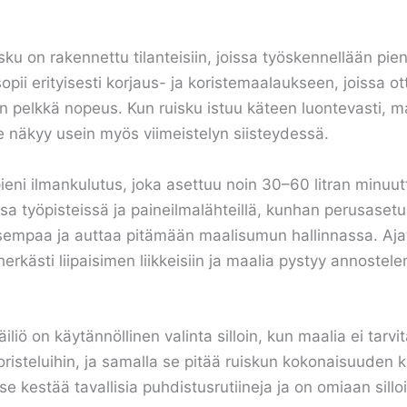
 on rakennettu tilanteisiin, joissa työskennellään pienill
opii erityisesti korjaus- ja koristemaalaukseen, joissa 
 pelkkä nopeus. Kun ruisku istuu käteen luontevasti, 
se näkyy usein myös viimeistelyn siisteydessä.
ieni ilmankulutus, joka asettuu noin 30–60 litran minuut
issa työpisteissä ja paineilmalähteillä, kunhan perusase
isempaa ja auttaa pitämään maalisumun hallinnassa. Ajat
herkästi liipaisimen liikkeisiin ja maalia pystyy annostel
iliö on käytännöllinen valinta silloin, kun maalia ei tarvi
iin koristeluihin, ja samalla se pitää ruiskun kokonaisuud
e kestää tavallisia puhdistusrutiineja ja on omiaan silloi