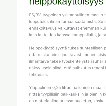
helppokäyttöisyys
ES/RV-tyyppinen yläkannullinen maaliruisku
lopputulos ilman turhaa säätämistä. Se s
ennakoitavuus vaikuttavat enemmän kuin
kuin laitteiden kanssa kamppailulta, ja 
Helppokäyttöisyyttä tukee suhteellisen p
että ruisku toimii joustavasti monenlais
ilmantarve tekee työskentelystä rauhall
näkyy usein siinä, että suihkutus reagoi 
tehdessä.
Yläpuolinen 0,25 litran nailoninen maalisä
riittää tyypillisiin paikkauksiin ja pien
on materiaalina arjessa huoleton, koska s