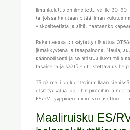
Ilmankulutus on ilmoitettu välille 30–60 l
tai joissa halutaan pitää ilman kulutus m
viskositeetista ja siitä, haetaanko kap
Rakenteessa on käytetty niklattua OT58
jämäkkyytenä ja tasapainona. Neula, suu
säännöllisesti ja se altistuu liuottimill
tasaisena ja säätöjen toistettavuus help
Tämä malli on luontevimmillaan pienissä m
etsit työkalua laajoihin pintoihin ja nope
ES/RV-tyyppinen miniruisku asettuu luon
Maaliruisku ES/RV