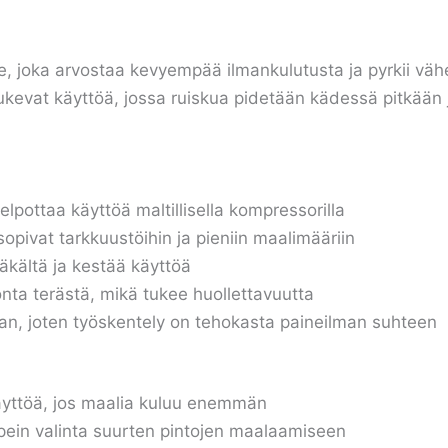
lle, joka arvostaa kevyempää ilmankulutusta ja pyrkii v
ukevat käyttöä, jossa ruiskua pidetään kädessä pitkää
elpottaa käyttöä maltillisella kompressorilla
ö sopivat tarkkuustöihin ja pieniin maalimääriin
äkältä ja kestää käyttöä
nta terästä, mikä tukee huollettavuutta
n, joten työskentely on tehokasta paineilman suhteen
täyttöä, jos maalia kuluu enemmän
opein valinta suurten pintojen maalaamiseen