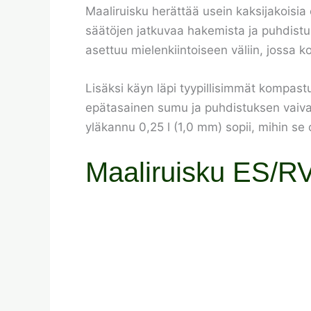
Maaliruisku herättää usein kaksijakoisia o
säätöjen jatkuvaa hakemista ja puhdistuk
asettuu mielenkiintoiseen väliin, jossa 
Lisäksi käyn läpi tyypillisimmät kompast
epätasainen sumu ja puhdistuksen vaivatt
yläkannu 0,25 l (1,0 mm) sopii, mihin se
Maaliruisku ES/RV