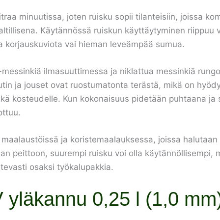
itraa minuutissa, joten ruisku sopii tilanteisiin, joissa ko
altillisena. Käytännössä ruiskun käyttäytyminen riippuu 
eaa korjauskuviota vai hieman leveämpää sumua.
-messinkiä ilmasuuttimessa ja niklattua messinkiä rung
tin ja jouset ovat ruostumatonta terästä, mikä on hyödyl
e sekä kosteudelle. Kun kokonaisuus pidetään puhtaana ja s
ottuu.
aalaustöissä ja koristemaalauksessa, joissa halutaan siis
aan peittoon, suurempi ruisku voi olla käytännöllisempi, m
tevasti osaksi työkalupakkia.
 yläkannu 0,25 l (1,0 mm