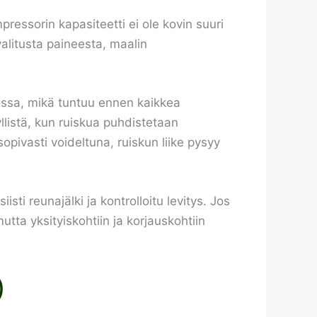
mpressorin kapasiteetti ei ole kovin suuri
valitusta paineesta, maalin
ossa, mikä tuntuu ennen kaikkea
listä, kun ruiskua puhdistetaan
opivasti voideltuna, ruiskun liike pysyy
ti reunajälki ja kontrolloitu levitys. Jos
utta yksityiskohtiin ja korjauskohtiin
)