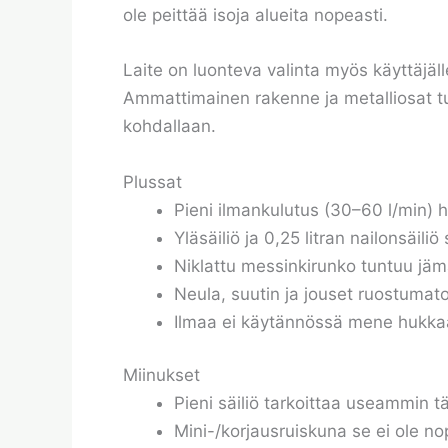
ole peittää isoja alueita nopeasti.
Laite on luonteva valinta myös käyttäjä
Ammattimainen rakenne ja metalliosat t
kohdallaan.
Plussat
Pieni ilmankulutus (30–60 l/min) h
Yläsäiliö ja 0,25 litran nailonsäili
Niklattu messinkirunko tuntuu jäm
Neula, suutin ja jouset ruostumato
Ilmaa ei käytännössä mene hukkaa
Miinukset
Pieni säiliö tarkoittaa useammin 
Mini-/korjausruiskuna se ei ole n