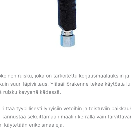
oinen ruisku, joka on tarkoitettu korjausmaalauksiin ja 
in suuri läpivirtaus. Yläsäiliörakenne tekee käytöstä lu
tää ruisku kevyenä kädessä.
iittää tyypillisesti lyhyisiin vetoihin ja toistuviin paikkauk
s kannustaa sekoittamaan maalin kerralla vain tarvittav
ai käytetään erikoismaaleja.