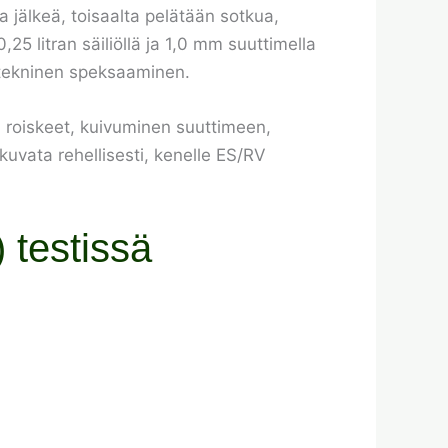
ta jälkeä, toisaalta pelätään sotkua,
5 litran säiliöllä ja 1,0 mm suuttimella
ä tekninen speksaaminen.
n: roiskeet, kuivuminen suuttimeen,
kuvata rehellisesti, kenelle ES/RV
 testissä