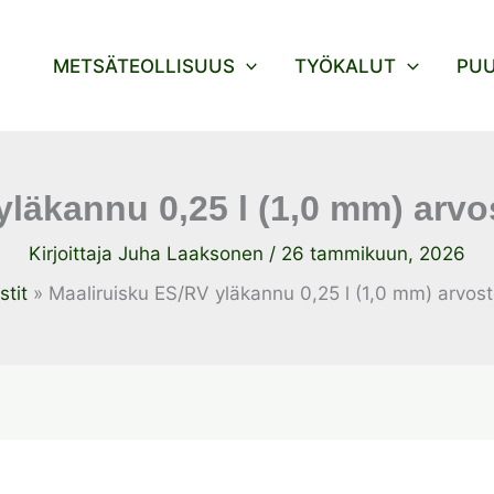
METSÄTEOLLISUUS
TYÖKALUT
PU
yläkannu 0,25 l (1,0 mm) arv
Kirjoittaja
Juha Laaksonen
/
26 tammikuun, 2026
stit
Maaliruisku ES/RV yläkannu 0,25 l (1,0 mm) arvos