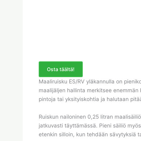
Osta täältä!
Maaliruisku ES/RV yläkannulla on pienikok
maalijäljen hallinta merkitsee enemmän ku
pintoja tai yksityiskohtia ja halutaan pi
Ruiskun nailoninen 0,25 litran maalisäiliö r
jatkuvasti täyttämässä. Pieni säiliö myö
etenkin silloin, kun tehdään sävytyksiä t