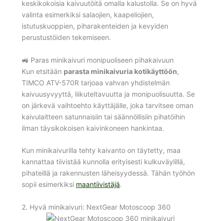
keskikokoisia kaivuutöitä omalla kalustolla. Se on hyvä
valinta esimerkiksi salaojien, kaapeliojien,
istutuskuoppien, piharakenteiden ja kevyiden
perustustöiden tekemiseen.
🚜 Paras minikaivuri monipuoliseen pihakaivuun
Kun etsitään
parasta minikaivuria kotikäyttöön
,
TIMCO ATV-570R tarjoaa vahvan yhdistelmän
kaivuusyvyyttä, liikuteltavuutta ja monipuolisuutta. Se
on järkevä vaihtoehto käyttäjälle, joka tarvitsee oman
kaivulaitteen satunnaisiin tai säännöllisiin pihatöihin
ilman täysikokoisen kaivinkoneen hankintaa.
Kun minikaivurilla tehty kaivanto on täytetty, maa
kannattaa tiivistää kunnolla erityisesti kulkuväylillä,
pihateillä ja rakennusten läheisyydessä. Tähän työhön
sopii esimerkiksi
maantiivistäjä
.
2. Hyvä minikaivuri: NextGear Motoscoop 360