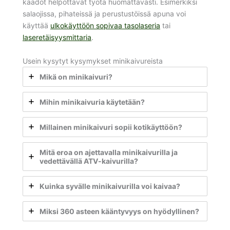
kaadot helpottavat työtä huomattavasti. Esimerkiksi
salaojissa, pihateissä ja perustustöissä apuna voi
käyttää
ulkokäyttöön sopivaa tasolaseria
tai
laseretäisyysmittaria
.
Usein kysytyt kysymykset minikaivureista
Mikä on minikaivuri?
Mihin minikaivuria käytetään?
Millainen minikaivuri sopii kotikäyttöön?
Mitä eroa on ajettavalla minikaivurilla ja
vedettävällä ATV-kaivurilla?
Kuinka syvälle minikaivurilla voi kaivaa?
Miksi 360 asteen kääntyvyys on hyödyllinen?