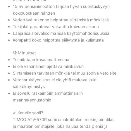
15 hv bensiinimoottori tarjoaa hyvän suorituskyvyn
kokoluokkaan nähden
Vedettävä rakenne helpottaa siirtämistä mönkijällä
Tukijalat parantavat vakautta kaivuun aikana
Laaja lisälaitevalikoima lisää käyttömahdollisuuksia
Kompakti koko helpottaa säilytystä ja kuljetusta
👎 Miinukset
Toimitetaan kasaamattomana
Ei ole varsinainen ajettava minikaivuri
Siirtämiseen tarvitaan mönkijä tai muu sopiva vetolaite
Vetonarukäynnistys ei ole yhtä mukava kuin
sähkökäynnistys
Ei sovellu raskaimpiin ammattimaisiin
maanrakennustöihin
✔ Kenelle sopii?
TIMCO ATV-570R sopii omakotitalon, mökin, pientilan
ja maatilan omistajalle, joka haluaa tehdä pieniä ja