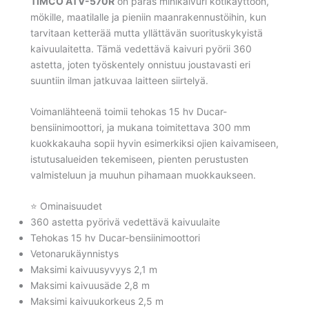
TIMCO ATV-570R
on paras minikaivuri kotikäyttöön,
mökille, maatilalle ja pieniin maanrakennustöihin, kun
tarvitaan ketterää mutta yllättävän suorituskykyistä
kaivuulaitetta. Tämä vedettävä kaivuri pyörii 360
astetta, joten työskentely onnistuu joustavasti eri
suuntiin ilman jatkuvaa laitteen siirtelyä.
Voimanlähteenä toimii tehokas 15 hv Ducar-
bensiinimoottori, ja mukana toimitettava 300 mm
kuokkakauha sopii hyvin esimerkiksi ojien kaivamiseen,
istutusalueiden tekemiseen, pienten perustusten
valmisteluun ja muuhun pihamaan muokkaukseen.
⭐ Ominaisuudet
360 astetta pyörivä vedettävä kaivuulaite
Tehokas 15 hv Ducar-bensiinimoottori
Vetonarukäynnistys
Maksimi kaivuusyvyys 2,1 m
Maksimi kaivuusäde 2,8 m
Maksimi kaivuukorkeus 2,5 m