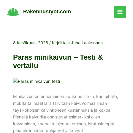
Siirry
sisältöön
Rakennustyot.com
8 kesäkuun, 2026
/ Kirjoittaja
Juha Laaksonen
Paras minikaivuri – Testi &
vertailu
Minikaivuri on erinomainen apukone silloin, kun pihalla,
mökillä tai maatilalla tarvitaan kaivuvoimaa ilman
täysikokoisen kaivinkoneen kustannuksia ja kokoa.
Pienellä kaivurilla onnistuvat esimerkiksi ojien
kaivaminen, kaapelilinjojen tekeminen, istutuskuopat,
piharakenteiden pohjatyöt ja kevyet