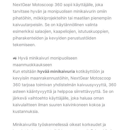
NextGear Motoscoop 360 sopii käyttäjälle, joka
tarvitsee hyvän ja monipuolisen minikaivurin omiin
pihatöihin, mökkiprojekteihin tai maatilan pienempiin
kaivuutarpeisiin. Se on käytännöllinen valinta
esimerkiksi salaojien, kaapeliojien, istutuskuoppien,
piharakenteiden ja kevyiden perustustöiden
tekemiseen.
🚜 Hyvä minikaivuri monipuoliseen
maanmuokkaukseen
Kun etsitään
hyvää minikaivuria
kotikäyttöön ja
kevyisiin maanrakennustöihin, NextGear Motoscoop
360 tarjoaa toimivan yhdistelmän kaivuusyvyyttä, 360
asteen kääntyvyyttä ja helppoa siirrettävyyttä. Se on
järkevä vaihtoehto käyttäjälle, joka haluaa oman
kaivulaitteen ilman suuren kaivinkoneen kokoa ja
kustannuksia.
Minikaivurilla työskennellessä oikeat korkeudet ja