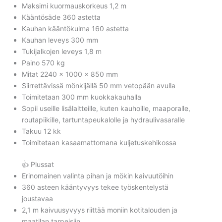
Maksimi kuormauskorkeus 1,2 m
Kääntösäde 360 astetta
Kauhan kääntökulma 160 astetta
Kauhan leveys 300 mm
Tukijalkojen leveys 1,8 m
Paino 570 kg
Mitat 2240 x 1000 x 850 mm
Siirrettävissä mönkijällä 50 mm vetopään avulla
Toimitetaan 300 mm kuokkakauhalla
Sopii useille lisälaitteille, kuten kauhoille, maaporalle,
routapiikille, tartuntapeukalolle ja hydraulivasaralle
Takuu 12 kk
Toimitetaan kasaamattomana kuljetuskehikossa
👍 Plussat
Erinomainen valinta pihan ja mökin kaivuutöihin
360 asteen kääntyvyys tekee työskentelystä
joustavaa
2,1 m kaivuusyvyys riittää moniin kotitalouden ja
maatilan tarpeisiin