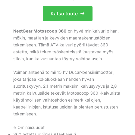
Katso tuote
NextGear Motoscoop 360
on hyvä minikaivuri pihan,
mökin, maatilan ja kevyiden maanrakennustöiden
tekemiseen. Tämä ATV-kaivuri pyörii täydet 360
astetta, mikä tekee työskentelystä joustavaa myös
silloin, kun kaivusuuntaa täytyy vaihtaa usein.
Voimanlähteenä toimii 15 hv Ducar-bensiinimoottori,
joka tarjoaa kokoluokkaan nähden hyvän
suorituskyvyn. 2,1 metrin maksimi kaivusyvyys ja 2,8
metrin kaivuusäde tekevät Motoscoop 360 -kaivurista
käytännöllisen vaihtoehdon esimerkiksi ojien,
kaapelilinjojen, istutusalueiden ja pienten perustusten
tekemiseen.
⭐ Ominaisuudet
360 astetta pyörivä ATV-kaivuri