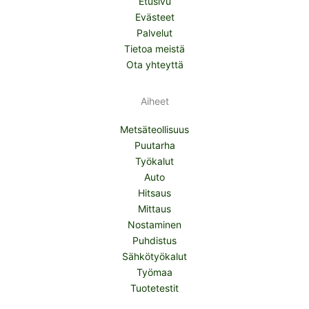
Etusivu
Evästeet
Palvelut
Tietoa meistä
Ota yhteyttä
Aiheet
Metsäteollisuus
Puutarha
Työkalut
Auto
Hitsaus
Mittaus
Nostaminen
Puhdistus
Sähkötyökalut
Työmaa
Tuotetestit