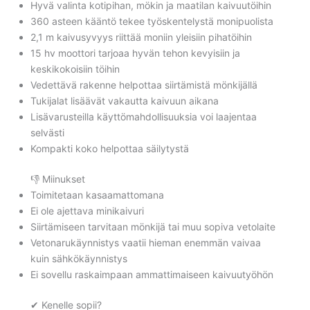
Hyvä valinta kotipihan, mökin ja maatilan kaivuutöihin
360 asteen kääntö tekee työskentelystä monipuolista
2,1 m kaivusyvyys riittää moniin yleisiin pihatöihin
15 hv moottori tarjoaa hyvän tehon kevyisiin ja
keskikokoisiin töihin
Vedettävä rakenne helpottaa siirtämistä mönkijällä
Tukijalat lisäävät vakautta kaivuun aikana
Lisävarusteilla käyttömahdollisuuksia voi laajentaa
selvästi
Kompakti koko helpottaa säilytystä
👎 Miinukset
Toimitetaan kasaamattomana
Ei ole ajettava minikaivuri
Siirtämiseen tarvitaan mönkijä tai muu sopiva vetolaite
Vetonarukäynnistys vaatii hieman enemmän vaivaa
kuin sähkökäynnistys
Ei sovellu raskaimpaan ammattimaiseen kaivuutyöhön
✔ Kenelle sopii?