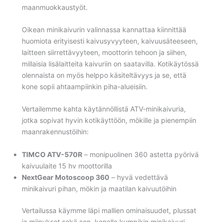
maanmuokkaustyöt.
Oikean minikaivurin valinnassa kannattaa kiinnittää
huomiota erityisesti kaivusyvyyteen, kaivuusäteeseen,
laitteen siirrettävyyteen, moottorin tehoon ja siihen,
millaisia lisälaitteita kaivuriin on saatavilla. Kotikäytössä
olennaista on myös helppo käsiteltävyys ja se, että
kone sopii ahtaampiinkin piha-alueisiin.
Vertailemme kahta käytännöllistä ATV-minikaivuria,
jotka sopivat hyvin kotikäyttöön, mökille ja pienempiin
maanrakennustöihin:
TIMCO ATV-570R
– monipuolinen 360 astetta pyörivä
kaivuulaite 15 hv moottorilla
NextGear Motoscoop 360
– hyvä vedettävä
minikaivuri pihan, mökin ja maatilan kaivuutöihin
Vertailussa käymme läpi mallien ominaisuudet, plussat
ja miinukset sekä sen, kenelle kumpikin minikaivuri