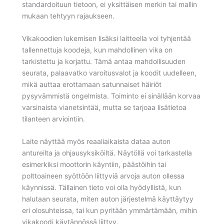
standardoituun tietoon, ei yksittäisen merkin tai mallin
mukaan tehtyyn rajaukseen.
Vikakoodien lukemisen lisäksi laitteella voi tyhjentää
tallennettuja koodeja, kun mahdollinen vika on
tarkistettu ja korjattu. Tämä antaa mahdollisuuden
seurata, palaavatko varoitusvalot ja koodit uudelleen,
mikä auttaa erottamaan satunnaiset häiriöt
pysyvämmistä ongelmista. Toiminto ei sinällään korvaa
varsinaista vianetsintää, mutta se tarjoaa lisätietoa
tilanteen arviointiin.
Laite näyttää myös reaaliaikaista dataa auton
antureilta ja ohjausyksiköiltä. Näytöllä voi tarkastella
esimerkiksi moottorin käyntiin, päästöihin tai
polttoaineen syöttöön liittyviä arvoja auton ollessa
käynnissä. Tällainen tieto voi olla hyödyllistä, kun
halutaan seurata, miten auton järjestelmä käyttäytyy
eri olosuhteissa, tai kun pyritään ymmärtämään, mihin
vikakoodi käytännössä liittyy.