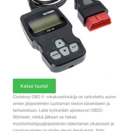
Katso tuote!
Codeboy OBD II -vikakoodinlukija on tarkoitettu auton
omien järjestelmien tuottaman tiedon lukemiseen ja
tarkasteluun. Laite kytketään ajoneuvon OBD2-
liittimeen, minkä jälkeen se hakee
moottorinohjausjärjestelmän tallentamat vikakoodit ja
varoitusvalojen taustalla olevat ilmoitukset. Näin