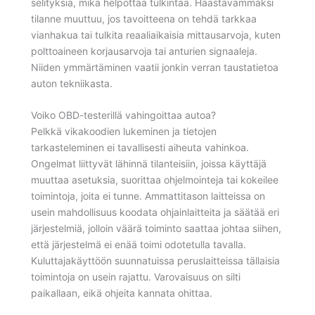
selityksiä, mikä helpottaa tulkintaa. Haastavammaksi
tilanne muuttuu, jos tavoitteena on tehdä tarkkaa
vianhakua tai tulkita reaaliaikaisia mittausarvoja, kuten
polttoaineen korjausarvoja tai anturien signaaleja.
Niiden ymmärtäminen vaatii jonkin verran taustatietoa
auton tekniikasta.
Voiko OBD-testerillä vahingoittaa autoa?
Pelkkä vikakoodien lukeminen ja tietojen
tarkasteleminen ei tavallisesti aiheuta vahinkoa.
Ongelmat liittyvät lähinnä tilanteisiin, joissa käyttäjä
muuttaa asetuksia, suorittaa ohjelmointeja tai kokeilee
toimintoja, joita ei tunne. Ammattitason laitteissa on
usein mahdollisuus koodata ohjainlaitteita ja säätää eri
järjestelmiä, jolloin väärä toiminto saattaa johtaa siihen,
että järjestelmä ei enää toimi odotetulla tavalla.
Kuluttajakäyttöön suunnatuissa peruslaitteissa tällaisia
toimintoja on usein rajattu. Varovaisuus on silti
paikallaan, eikä ohjeita kannata ohittaa.