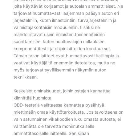
joita käyttävät korjaamot ja autoalan ammattilaiset. Ne
tarjoavat huomattavasti laajemman pääsyn auton eri
järjestelmiin, kuten ilmastointiin, turvajärjestelmiin ja
valmistajakohtaisiin moduuleihin. Lisäksi ne
mahdollistavat usein erilaisten toimenpiteiden
suorittamisen, kuten huoltovalojen nollauksen,
komponenttitestit ja ohjainlaitteiden koodaukset.
Tämän tason laitteet ovat huomattavasti kalliimpia ja
vaativat käyttäjältä enemmän tietotaitoa, mutta ne
myös tarjoavat syvällisemmän näkymän auton
tekniikkaan.
Keskeiset ominaisuudet, joihin ostajan kannattaa
kiinnittää huomiota
OBD-testeriä valittaessa kannattaa pysähtyä
miettimään omaa käyttötarkoitusta. Jos tavoitteena on
vain satunnainen vikakoodien luku omasta autosta, ei
välttämättä ole tarvetta monimutkaiselle
ammattitasoiselle laitteelle. Sen sijaan