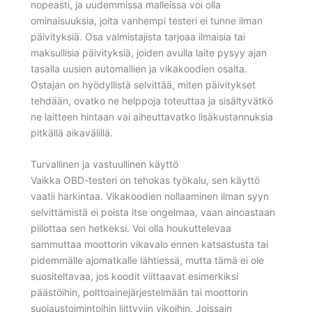
nopeasti, ja uudemmissa malleissa voi olla
ominaisuuksia, joita vanhempi testeri ei tunne ilman
päivityksiä. Osa valmistajista tarjoaa ilmaisia tai
maksullisia päivityksiä, joiden avulla laite pysyy ajan
tasalla uusien automallien ja vikakoodien osalta.
Ostajan on hyödyllistä selvittää, miten päivitykset
tehdään, ovatko ne helppoja toteuttaa ja sisältyvätkö
ne laitteen hintaan vai aiheuttavatko lisäkustannuksia
pitkällä aikavälillä.
Turvallinen ja vastuullinen käyttö
Vaikka OBD-testeri on tehokas työkalu, sen käyttö
vaatii harkintaa. Vikakoodien nollaaminen ilman syyn
selvittämistä ei poista itse ongelmaa, vaan ainoastaan
piilottaa sen hetkeksi. Voi olla houkuttelevaa
sammuttaa moottorin vikavalo ennen katsastusta tai
pidemmälle ajomatkalle lähtiessä, mutta tämä ei ole
suositeltavaa, jos koodit viittaavat esimerkiksi
päästöihin, polttoainejärjestelmään tai moottorin
suojaustoimintoihin liittyviin vikoihin. Joissain