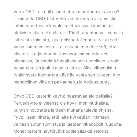
Voiko OBD-testerillä sammuttaa moottorin vikavalon?
Useimmilla OBD-testereillä voi tyhjentää vikamuistin,
jolloin moottorin vikavalo kojetaulussa sammuu, jos
aktiivista vikaa ei enää ole. Tämä tapahtuu valitsemalla
laitteesta toiminto, joka poistaa tallennetut vikakoodit.
Valon sammuminen ei kuitenkaan merkitse sitä, että
vika olisi korjaantunut. Jos ongelma on edelleen
olemassa, järjestelmä havaitsee sen uudelleen ja valo
palaa takaisin jonkin ajan kuluttua. Siksi vikamuistin
tyhjennystä kannattaa käyttää vasta sen jälkeen, kun
mahdollinen vika on paikannettu ja korjaus tehty.
Onko OBD-testerin käyttö haastavaa aloittelijalle?
Peruskäyttö ei yleensä ole kovin monimutkaista,
kunhan noudattaa laitteen mukana tulevia ohjeita.
Tyypillisesti riittää, että laite kytketään liittimeen,
valitaan auton tunnistus ja luetaan vikakoodit ruudulta.
Monet testerit näyttävät koodien lisäksi selkeitä