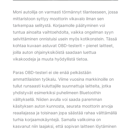
Moni autoilija on varmasti törmännyt tilanteeseen, jossa
mittaristoon syttyy moottorin vikavalo ilman sen
tarkempaa selitystä. Korjaamolle päätyminen voi
tuntua ainoalta vaihtoehdolta, vaikka ongelman syyn
selvittäminen onnistuisi usein myös kotikonstein. Tässä
kohtaa kuvaan astuvat OBD-testerit – pienet laitteet,
joilla auton ohjainyksiköistä saadaan luettua
vikakoodeja ja muuta hyödyllistä tietoa.
Paras OBD-testeri ei ole enää pelkästään
ammattilaisten työkalu. Viime vuosina markkinoille on
tullut runsaasti kuluttajille suunnattuja laitteita, jotka
yhdistyvät esimerkiksi puhelimeen Bluetoothin
välityksellä. Niiden avulla voi saada paremman
käsityksen auton kunnosta, seurata moottorin arvoja
reaaliajassa ja toisinaan jopa säästää rahaa välttämällä
turhia korjaamokäyntejä. Samalla valikoima on
kasvanut niin laajaksi, että sopivan laitteen löytäminen