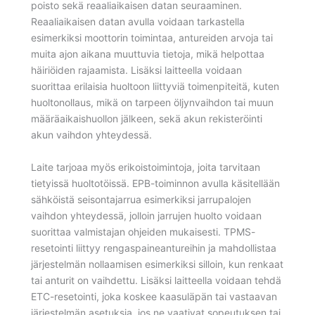
poisto sekä reaaliaikaisen datan seuraaminen.
Reaaliaikaisen datan avulla voidaan tarkastella
esimerkiksi moottorin toimintaa, antureiden arvoja tai
muita ajon aikana muuttuvia tietoja, mikä helpottaa
häiriöiden rajaamista. Lisäksi laitteella voidaan
suorittaa erilaisia huoltoon liittyviä toimenpiteitä, kuten
huoltonollaus, mikä on tarpeen öljynvaihdon tai muun
määräaikaishuollon jälkeen, sekä akun rekisteröinti
akun vaihdon yhteydessä.
Laite tarjoaa myös erikoistoimintoja, joita tarvitaan
tietyissä huoltotöissä. EPB-toiminnon avulla käsitellään
sähköistä seisontajarrua esimerkiksi jarrupalojen
vaihdon yhteydessä, jolloin jarrujen huolto voidaan
suorittaa valmistajan ohjeiden mukaisesti. TPMS-
resetointi liittyy rengaspaineantureihin ja mahdollistaa
järjestelmän nollaamisen esimerkiksi silloin, kun renkaat
tai anturit on vaihdettu. Lisäksi laitteella voidaan tehdä
ETC-resetointi, joka koskee kaasuläpän tai vastaavan
järjestelmän asetuksia, jos ne vaativat sopeutuksen tai