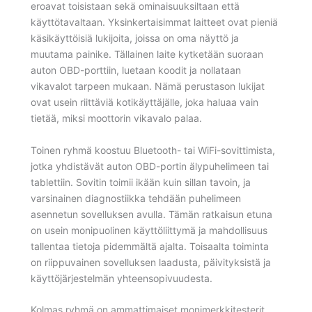
eroavat toisistaan sekä ominaisuuksiltaan että
käyttötavaltaan. Yksinkertaisimmat laitteet ovat pieniä
käsikäyttöisiä lukijoita, joissa on oma näyttö ja
muutama painike. Tällainen laite kytketään suoraan
auton OBD-porttiin, luetaan koodit ja nollataan
vikavalot tarpeen mukaan. Nämä perustason lukijat
ovat usein riittäviä kotikäyttäjälle, joka haluaa vain
tietää, miksi moottorin vikavalo palaa.
Toinen ryhmä koostuu Bluetooth- tai WiFi-sovittimista,
jotka yhdistävät auton OBD-portin älypuhelimeen tai
tablettiin. Sovitin toimii ikään kuin sillan tavoin, ja
varsinainen diagnostiikka tehdään puhelimeen
asennetun sovelluksen avulla. Tämän ratkaisun etuna
on usein monipuolinen käyttöliittymä ja mahdollisuus
tallentaa tietoja pidemmältä ajalta. Toisaalta toiminta
on riippuvainen sovelluksen laadusta, päivityksistä ja
käyttöjärjestelmän yhteensopivuudesta.
Kolmas ryhmä on ammattimaiset monimerkkitesterit,