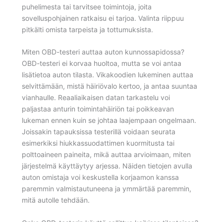
puhelimesta tai tarvitsee toimintoja, joita
sovelluspohjainen ratkaisu ei tarjoa. Valinta riippuu
pitkälti omista tarpeista ja tottumuksista.
Miten OBD-testeri auttaa auton kunnossapidossa?
OBD-testeri ei korvaa huoltoa, mutta se voi antaa
lisätietoa auton tilasta. Vikakoodien lukeminen auttaa
selvittämään, mistä häiriövalo kertoo, ja antaa suuntaa
vianhaulle. Reaaliaikaisen datan tarkastelu voi
paljastaa anturin toimintahäiriön tai poikkeavan
lukeman ennen kuin se johtaa laajempaan ongelmaan.
Joissakin tapauksissa testerillä voidaan seurata
esimerkiksi hiukkassuodattimen kuormitusta tai
polttoaineen paineita, mikä auttaa arvioimaan, miten
järjestelmä käyttäytyy arjessa. Näiden tietojen avulla
auton omistaja voi keskustella korjaamon kanssa
paremmin valmistautuneena ja ymmärtää paremmin,
mitä autolle tehdään.