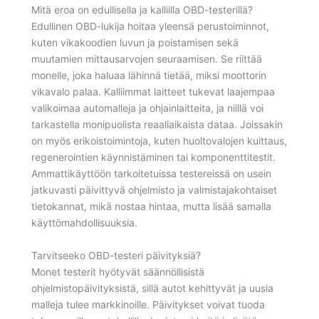
Mitä eroa on edullisella ja kalliilla OBD-testerillä?
Edullinen OBD-lukija hoitaa yleensä perustoiminnot,
kuten vikakoodien luvun ja poistamisen sekä
muutamien mittausarvojen seuraamisen. Se riittää
monelle, joka haluaa lähinnä tietää, miksi moottorin
vikavalo palaa. Kalliimmat laitteet tukevat laajempaa
valikoimaa automalleja ja ohjainlaitteita, ja niillä voi
tarkastella monipuolista reaaliaikaista dataa. Joissakin
on myös erikoistoimintoja, kuten huoltovalojen kuittaus,
regenerointien käynnistäminen tai komponenttitestit.
Ammattikäyttöön tarkoitetuissa testereissä on usein
jatkuvasti päivittyvä ohjelmisto ja valmistajakohtaiset
tietokannat, mikä nostaa hintaa, mutta lisää samalla
käyttömahdollisuuksia.
Tarvitseeko OBD-testeri päivityksiä?
Monet testerit hyötyvät säännöllisistä
ohjelmistopäivityksistä, sillä autot kehittyvät ja uusia
malleja tulee markkinoille. Päivitykset voivat tuoda