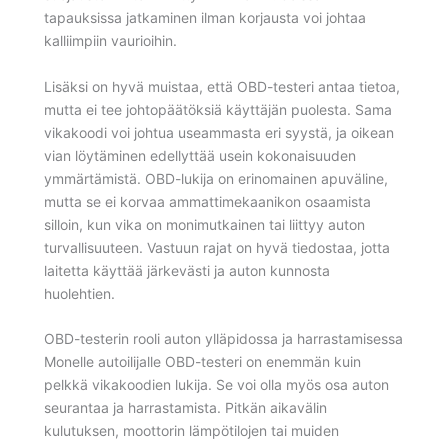
tapauksissa jatkaminen ilman korjausta voi johtaa
kalliimpiin vaurioihin.
Lisäksi on hyvä muistaa, että OBD-testeri antaa tietoa,
mutta ei tee johtopäätöksiä käyttäjän puolesta. Sama
vikakoodi voi johtua useammasta eri syystä, ja oikean
vian löytäminen edellyttää usein kokonaisuuden
ymmärtämistä. OBD-lukija on erinomainen apuväline,
mutta se ei korvaa ammattimekaanikon osaamista
silloin, kun vika on monimutkainen tai liittyy auton
turvallisuuteen. Vastuun rajat on hyvä tiedostaa, jotta
laitetta käyttää järkevästi ja auton kunnosta
huolehtien.
OBD-testerin rooli auton ylläpidossa ja harrastamisessa
Monelle autoilijalle OBD-testeri on enemmän kuin
pelkkä vikakoodien lukija. Se voi olla myös osa auton
seurantaa ja harrastamista. Pitkän aikavälin
kulutuksen, moottorin lämpötilojen tai muiden