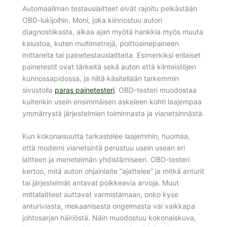
Automaailman testauslaitteet eivät rajoitu pelkästään
OBD-lukijoihin. Moni, joka kiinnostuu auton
diagnostiikasta, alkaa ajan myötä hankkia myös muuta
kalustoa, kuten multimetrejä, polttoainepaineen
mittareita tai painetestauslaitteita. Esimerkiksi erilaiset
painetestit ovat tärkeitä sekä auton että kiinteistöjen
kunnossapidossa, ja niitä käsitellään tarkemmin
sivustolla
paras painetesteri
. OBD-testeri muodostaa
kuitenkin usein ensimmäisen askeleen kohti laajempaa
ymmärrystä järjestelmien toiminnasta ja vianetsinnästä.
Kun kokonaisuutta tarkastelee laajemmin, huomaa,
että moderni vianetsintä perustuu usein usean eri
laitteen ja menetelmän yhdistämiseen. OBD-testeri
kertoo, mitä auton ohjainlaite “ajattelee” ja mitkä anturit
tai järjestelmät antavat poikkeavia arvoja. Muut
mittalaitteet auttavat varmistamaan, onko kyse
anturiviasta, mekaanisesta ongelmasta vai vaikkapa
johtosarjan häiriöstä. Näin muodostuu kokonaiskuva,