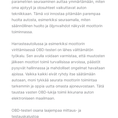
parametrien seuraaminen auttaa ymmärtämään, miten
oma ajotyyli ja olosuhteet vaikuttavat auton
tekniikkaan. Tämä voi innostaa pitämään parempaa
huolta autosta, esimerkiksi seuraamalla, miten
säännöllinen huolto ja öljynvaihdot näkyvät moottorin
toiminnassa.
Harrasteautoilussa ja esimerkiksi moottorin
virittämisessä OBD-testeri on lähes välttämätön
työkalu. Sen avulla voidaan varmistaa, että muutosten
jälkeen moottori toimii turvallisissa arvoissa, päästöt
pysyvät hallinnassa ja mahdolliset ongelmat havaitaan
ajoissa. Vaikka kaikki eivät ryhdy itse säätämään
autoaan, moni tykkää seurata moottorin toimintaa
tarkemmin ja oppia uutta omasta ajoneuvostaan. Tätä
taustaa vasten OBD-lukija toimii ikkunana auton
elektroniseen maailmaan.
OBD-testeri osana laajempaa mittaus- ja
testauskalustoa