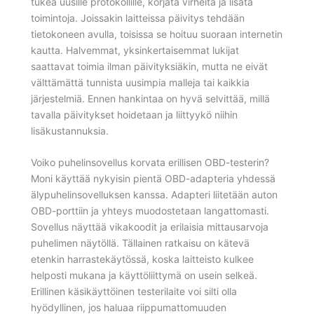
tukea uusille protokollille, korjata virheitä ja lisätä
toimintoja. Joissakin laitteissa päivitys tehdään
tietokoneen avulla, toisissa se hoituu suoraan internetin
kautta. Halvemmat, yksinkertaisemmat lukijat
saattavat toimia ilman päivityksiäkin, mutta ne eivät
välttämättä tunnista uusimpia malleja tai kaikkia
järjestelmiä. Ennen hankintaa on hyvä selvittää, millä
tavalla päivitykset hoidetaan ja liittyykö niihin
lisäkustannuksia.
Voiko puhelinsovellus korvata erillisen OBD-testerin?
Moni käyttää nykyisin pientä OBD-adapteria yhdessä
älypuhelinsovelluksen kanssa. Adapteri liitetään auton
OBD-porttiin ja yhteys muodostetaan langattomasti.
Sovellus näyttää vikakoodit ja erilaisia mittausarvoja
puhelimen näytöllä. Tällainen ratkaisu on kätevä
etenkin harrastekäytössä, koska laitteisto kulkee
helposti mukana ja käyttöliittymä on usein selkeä.
Erillinen käsikäyttöinen testerilaite voi silti olla
hyödyllinen, jos haluaa riippumattomuuden