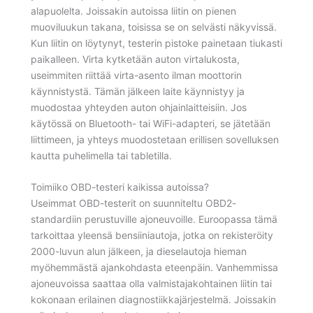
alapuolelta. Joissakin autoissa liitin on pienen
muoviluukun takana, toisissa se on selvästi näkyvissä.
Kun liitin on löytynyt, testerin pistoke painetaan tiukasti
paikalleen. Virta kytketään auton virtalukosta,
useimmiten riittää virta-asento ilman moottorin
käynnistystä. Tämän jälkeen laite käynnistyy ja
muodostaa yhteyden auton ohjainlaitteisiin. Jos
käytössä on Bluetooth- tai WiFi-adapteri, se jätetään
liittimeen, ja yhteys muodostetaan erillisen sovelluksen
kautta puhelimella tai tabletilla.
Toimiiko OBD-testeri kaikissa autoissa?
Useimmat OBD-testerit on suunniteltu OBD2-
standardiin perustuville ajoneuvoille. Euroopassa tämä
tarkoittaa yleensä bensiiniautoja, jotka on rekisteröity
2000-luvun alun jälkeen, ja dieselautoja hieman
myöhemmästä ajankohdasta eteenpäin. Vanhemmissa
ajoneuvoissa saattaa olla valmistajakohtainen liitin tai
kokonaan erilainen diagnostiikkajärjestelmä. Joissakin