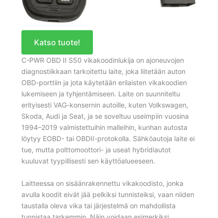
Katso tuote!
C-PWR OBD II S50 vikakoodinlukija on ajoneuvojen
diagnostiikkaan tarkoitettu laite, joka liitetään auton
OBD-porttiin ja jota käytetään erilaisten vikakoodien
lukemiseen ja tyhjentämiseen. Laite on suunniteltu
erityisesti VAG-konsernin autoille, kuten Volkswagen,
Skoda, Audi ja Seat, ja se soveltuu useimpiin vuosina
1994–2019 valmistettuihin malleihin, kunhan autosta
löytyy EOBD- tai OBDII-protokolla. Sähköautoja laite ei
tue, mutta polttomoottori- ja useat hybridiautot
kuuluvat tyypillisesti sen käyttöalueeseen.
Laitteessa on sisäänrakennettu vikakoodisto, jonka
avulla koodit eivät jää pelkiksi tunnisteiksi, vaan niiden
taustalla oleva vika tai järjestelmä on mahdollista
tunnistaa tarkemmin. Näin voidaan esimerkiksi