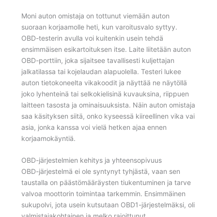
Moni auton omistaja on tottunut viemään auton
suoraan korjaamolle heti, kun varoitusvalo syttyy.
OBD-testerin avulla voi kuitenkin usein tehdä
ensimmäisen esikartoituksen itse. Laite liitetään auton
OBD-porttiin, joka sijaitsee tavallisesti kuljettajan
jalkatilassa tai kojelaudan alapuolella. Testeri lukee
auton tietokoneelta vikakoodit ja näyttää ne näytöllä
joko lyhenteinä tai selkokielisinä kuvauksina, riippuen
laitteen tasosta ja ominaisuuksista. Näin auton omistaja
saa käsityksen siitä, onko kyseessä kiireellinen vika vai
asia, jonka kanssa voi vielä hetken ajaa ennen
korjaamokäyntiä.
OBD-järjestelmien kehitys ja yhteensopivuus
OBD-järjestelmä ei ole syntynyt tyhjästä, vaan sen
taustalla on päästömääräysten tiukentuminen ja tarve
valvoa moottorin toimintaa tarkemmin. Ensimmäinen
sukupolvi, jota usein kutsutaan OBD1-järjestelmäksi, oli
valmistajakohtainen ja melko rajoittunut