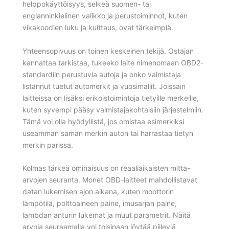
helppokäyttöisyys, selkeä suomen- tai
englanninkielinen valikko ja perustoiminnot, kuten
vikakoodien luku ja kuittaus, ovat tärkeimpiä.
Yhteensopivuus on toinen keskeinen tekijä. Ostajan
kannattaa tarkistaa, tukeeko laite nimenomaan OBD2-
standardiin perustuvia autoja ja onko valmistaja
listannut tuetut automerkit ja vuosimallit. Joissain
laitteissa on lisäksi erikoistoimintoja tietyille merkeille,
kuten syvempi pääsy valmistajakohtaisiin järjestelmiin.
Tämä voi olla hyödyllistä, jos omistaa esimerkiksi
useamman saman merkin auton tai harrastaa tietyn
merkin parissa.
Kolmas tärkeä ominaisuus on reaaliaikaisten mitta-
arvojen seuranta. Monet OBD-laitteet mahdollistavat
datan lukemisen ajon aikana, kuten moottorin
lämpötila, polttoaineen paine, imusarjan paine,
lambdan anturin lukemat ja muut parametrit. Näitä
arvoja seuraamalla voi toisinaan löytää piileviä