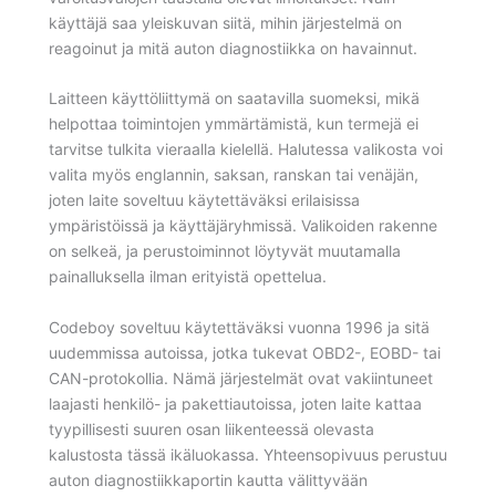
käyttäjä saa yleiskuvan siitä, mihin järjestelmä on
reagoinut ja mitä auton diagnostiikka on havainnut.
Laitteen käyttöliittymä on saatavilla suomeksi, mikä
helpottaa toimintojen ymmärtämistä, kun termejä ei
tarvitse tulkita vieraalla kielellä. Halutessa valikosta voi
valita myös englannin, saksan, ranskan tai venäjän,
joten laite soveltuu käytettäväksi erilaisissa
ympäristöissä ja käyttäjäryhmissä. Valikoiden rakenne
on selkeä, ja perustoiminnot löytyvät muutamalla
painalluksella ilman erityistä opettelua.
Codeboy soveltuu käytettäväksi vuonna 1996 ja sitä
uudemmissa autoissa, jotka tukevat OBD2-, EOBD- tai
CAN-protokollia. Nämä järjestelmät ovat vakiintuneet
laajasti henkilö- ja pakettiautoissa, joten laite kattaa
tyypillisesti suuren osan liikenteessä olevasta
kalustosta tässä ikäluokassa. Yhteensopivuus perustuu
auton diagnostiikkaportin kautta välittyvään