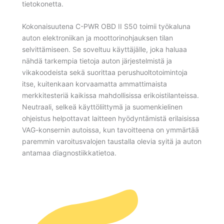
tietokonetta.
Kokonaisuutena C-PWR OBD II S50 toimii työkaluna
auton elektroniikan ja moottorinohjauksen tilan
selvittämiseen. Se soveltuu käyttäjälle, joka haluaa
nähdä tarkempia tietoja auton järjestelmistä ja
vikakoodeista sekä suorittaa perushuoltotoimintoja
itse, kuitenkaan korvaamatta ammattimaista
merkkitesteriä kaikissa mahdollisissa erikoistilanteissa.
Neutraali, selkeä käyttöliittymä ja suomenkielinen
ohjeistus helpottavat laitteen hyödyntämistä erilaisissa
VAG-konsernin autoissa, kun tavoitteena on ymmärtää
paremmin varoitusvalojen taustalla olevia syitä ja auton
antamaa diagnostiikkatietoa.