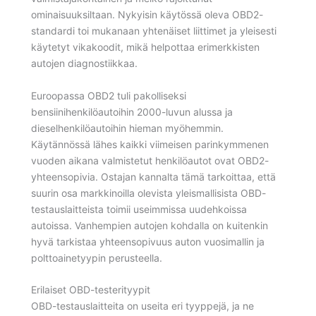
ominaisuuksiltaan. Nykyisin käytössä oleva OBD2-
standardi toi mukanaan yhtenäiset liittimet ja yleisesti
käytetyt vikakoodit, mikä helpottaa erimerkkisten
autojen diagnostiikkaa.
Euroopassa OBD2 tuli pakolliseksi
bensiinihenkilöautoihin 2000-luvun alussa ja
dieselhenkilöautoihin hieman myöhemmin.
Käytännössä lähes kaikki viimeisen parinkymmenen
vuoden aikana valmistetut henkilöautot ovat OBD2-
yhteensopivia. Ostajan kannalta tämä tarkoittaa, että
suurin osa markkinoilla olevista yleismallisista OBD-
testauslaitteista toimii useimmissa uudehkoissa
autoissa. Vanhempien autojen kohdalla on kuitenkin
hyvä tarkistaa yhteensopivuus auton vuosimallin ja
polttoainetyypin perusteella.
Erilaiset OBD-testerityypit
OBD-testauslaitteita on useita eri tyyppejä, ja ne