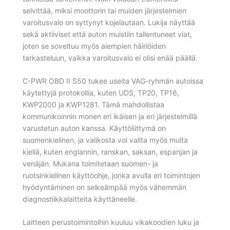
selvittää, miksi moottorin tai muiden järjestelmien
varoitusvalo on syttynyt kojelautaan. Lukija näyttää
sekä aktiiviset että auton muistiin tallentuneet viat,
joten se soveltuu myös aiempien häiriöiden
tarkasteluun, vaikka varoitusvalo ei olisi enää päällä.
C-PWR OBD II S50 tukee useita VAG-ryhmän autoissa
käytettyjä protokollia, kuten UDS, TP20, TP16,
KWP2000 ja KWP1281. Tämä mahdollistaa
kommunikoinnin monen eri ikäisen ja eri järjestelmillä
varustetun auton kanssa. Käyttöliittymä on
suomenkielinen, ja valikosta voi valita myös muita
kieliä, kuten englannin, ranskan, saksan, espanjan ja
venäjän. Mukana toimitetaan suomen- ja
ruotsinkielinen käyttöohje, jonka avulla eri toimintojen
hyödyntäminen on selkeämpää myös vähemmän
diagnostiikkalaitteita käyttäneelle.
Laitteen perustoimintoihin kuuluu vikakoodien luku ja