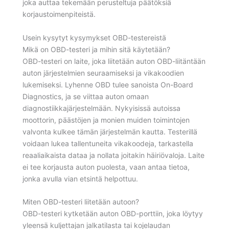
joka auttaa tekemään perusteltuja päätöksiä
korjaustoimenpiteistä.
Usein kysytyt kysymykset OBD-testereistä
Mikä on OBD-testeri ja mihin sitä käytetään?
OBD-testeri on laite, joka liitetään auton OBD-liitäntään
auton järjestelmien seuraamiseksi ja vikakoodien
lukemiseksi. Lyhenne OBD tulee sanoista On-Board
Diagnostics, ja se viittaa auton omaan
diagnostiikkajärjestelmään. Nykyisissä autoissa
moottorin, päästöjen ja monien muiden toimintojen
valvonta kulkee tämän järjestelmän kautta. Testerillä
voidaan lukea tallentuneita vikakoodeja, tarkastella
reaaliaikaista dataa ja nollata joitakin häiriövaloja. Laite
ei tee korjausta auton puolesta, vaan antaa tietoa,
jonka avulla vian etsintä helpottuu.
Miten OBD-testeri liitetään autoon?
OBD-testeri kytketään auton OBD-porttiin, joka löytyy
yleensä kuljettajan jalkatilasta tai kojelaudan