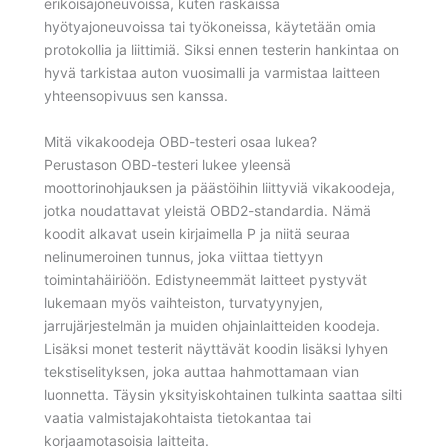
erikoisajoneuvoissa, kuten raskaissa
hyötyajoneuvoissa tai työkoneissa, käytetään omia
protokollia ja liittimiä. Siksi ennen testerin hankintaa on
hyvä tarkistaa auton vuosimalli ja varmistaa laitteen
yhteensopivuus sen kanssa.
Mitä vikakoodeja OBD-testeri osaa lukea?
Perustason OBD-testeri lukee yleensä
moottorinohjauksen ja päästöihin liittyviä vikakoodeja,
jotka noudattavat yleistä OBD2-standardia. Nämä
koodit alkavat usein kirjaimella P ja niitä seuraa
nelinumeroinen tunnus, joka viittaa tiettyyn
toimintahäiriöön. Edistyneemmät laitteet pystyvät
lukemaan myös vaihteiston, turvatyynyjen,
jarrujärjestelmän ja muiden ohjainlaitteiden koodeja.
Lisäksi monet testerit näyttävät koodin lisäksi lyhyen
tekstiselityksen, joka auttaa hahmottamaan vian
luonnetta. Täysin yksityiskohtainen tulkinta saattaa silti
vaatia valmistajakohtaista tietokantaa tai
korjaamotasoisia laitteita.