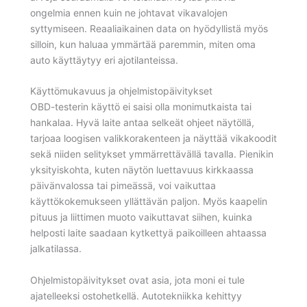
ongelmia ennen kuin ne johtavat vikavalojen
syttymiseen. Reaaliaikainen data on hyödyllistä myös
silloin, kun haluaa ymmärtää paremmin, miten oma
auto käyttäytyy eri ajotilanteissa.
Käyttömukavuus ja ohjelmistopäivitykset
OBD-testerin käyttö ei saisi olla monimutkaista tai
hankalaa. Hyvä laite antaa selkeät ohjeet näytöllä,
tarjoaa loogisen valikkorakenteen ja näyttää vikakoodit
sekä niiden selitykset ymmärrettävällä tavalla. Pienikin
yksityiskohta, kuten näytön luettavuus kirkkaassa
päivänvalossa tai pimeässä, voi vaikuttaa
käyttökokemukseen yllättävän paljon. Myös kaapelin
pituus ja liittimen muoto vaikuttavat siihen, kuinka
helposti laite saadaan kytkettyä paikoilleen ahtaassa
jalkatilassa.
Ohjelmistopäivitykset ovat asia, jota moni ei tule
ajatelleeksi ostohetkellä. Autotekniikka kehittyy