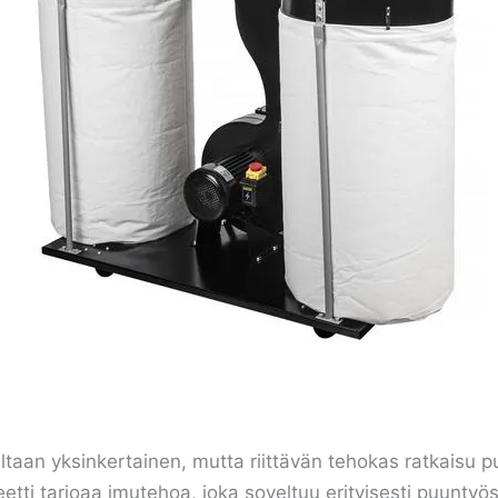
an yksinkertainen, mutta riittävän tehokas ratkaisu pu
etti tarjoaa imutehoa, joka soveltuu erityisesti puuntyös