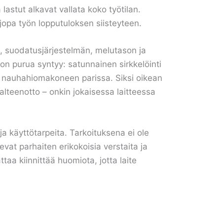
lastut alkavat vallata koko työtilan.
jopa työn lopputuloksen siisteyteen.
n, suodatusjärjestelmän, melutason ja
ljon purua syntyy: satunnainen sirkkelöinti
 ja nauhahiomakoneen parissa. Siksi oikean
talteenotto – onkin jokaisessa laitteessa
ja käyttötarpeita. Tarkoituksena ei ole
vat parhaiten erikokoisia verstaita ja
taa kiinnittää huomiota, jotta laite