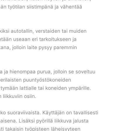
n työtilan siistimpänä ja vähentää
iksi autotallin, verstaiden tai muiden
ytetään useaan eri tarkoitukseen ja
ana, jolloin laite pysyy paremmin
 ja hienompaa purua, jolloin se soveltuu
i erilaisten puuntyöstökoneiden
ertymään lattialle tai koneiden ympärille.
iikkuviin osiin.
o suoraviivaista. Käyttäjän on tavallisesti
aisena. Lisäksi pyörillä liikkuva jalusta
sti takaisin työpisteen läheisyyteen