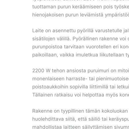
tuottaman purun keräämiseen pois työsken
hienojakoisen purun leviämistä ympäristö
Laite on asennettu pyörillä varustetulle j
sisätilojen välillä. Pyörällinen rakenne voi
purunpoistoa tarvitaan vuorotellen eri ko
paikoillaan, vaikka imuletkua liikutellaan 
2200 W tehon ansiosta puruimuri on mitoi
monenlaiseen harraste- tai pienimuotoisee
poistoaukkoihin sopivilla liittimillä tai le
Tällainen ratkaisu voi helpottaa myös kone
Rakenne on tyypillinen tämän kokoluokan pu
huolehdittava siitä, että säiliö tai keräysp
mahdollistaa laitteen säilyttämisen sivumma