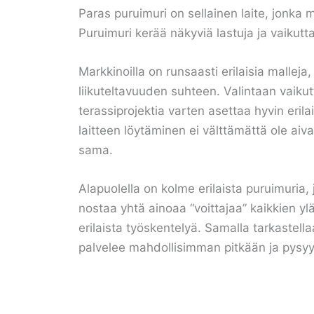
Paras puruimuri on sellainen laite, jonka 
Puruimuri kerää näkyviä lastuja ja vaikutt
Markkinoilla on runsaasti erilaisia mallej
liikuteltavuuden suhteen. Valintaan vaikutt
terassiprojektia varten asettaa hyvin eril
laitteen löytäminen ei välttämättä ole aiv
sama.
Alapuolella on kolme erilaista puruimuria,
nostaa yhtä ainoaa “voittajaa” kaikkien yl
erilaista työskentelyä. Samalla tarkastella
palvelee mahdollisimman pitkään ja pysyy