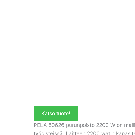
Katso tuote!
PELA 50626 purunpoisto 2200 W on mallilta
työpisteissä. Laitteen 2200 watin kapasite