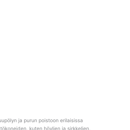
upölyn ja purun poistoon erilaisissa
tökoneiden, kuten höylien ja sirkkelien,