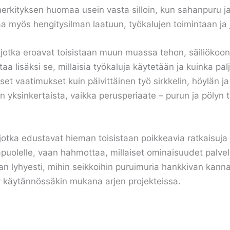
merkityksen huomaa usein vasta silloin, kun sahanpuru ja 
aa myös hengitysilman laatuun, työkalujen toimintaan ja 
a, jotka eroavat toisistaan muun muassa tehon, säiliökoo
aa lisäksi se, millaisia työkaluja käytetään ja kuinka pa
aiset vaatimukset kuin päivittäinen työ sirkkelin, höylän
an yksinkertaista, vaikka perusperiaate – purun ja pölyn 
 jotka edustavat hieman toisistaan poikkeavia ratkaisuja 
äpuolelle, vaan hahmottaa, millaiset ominaisuudet palvele
an lyhyesti, mihin seikkoihin puruimuria hankkivan kannat
 käytännössäkin mukana arjen projekteissa.