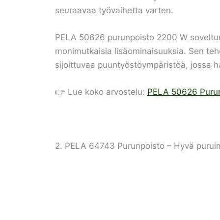
seuraavaa työvaihetta varten.
PELA 50626 purunpoisto 2200 W soveltuu ni
monimutkaisia lisäominaisuuksia. Sen teho 
sijoittuvaa puuntyöstöympäristöä, jossa h
👉 Lue koko arvostelu:
PELA 50626 Purun
2. PELA 64743 Purunpoisto – Hyvä purui