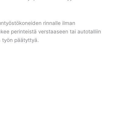
untyöstökoneiden rinnalle ilman
ee perinteistä verstaaseen tai autotalliin
 työn päätyttyä.