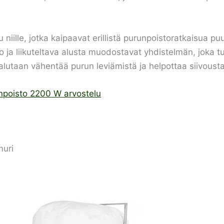
ille, jotka kaipaavat erillistä purunpoistoratkaisua pu
ja liikuteltava alusta muodostavat yhdistelmän, joka tuk
alutaan vähentää purun leviämistä ja helpottaa siivousta
poisto 2200 W arvostelu
muri