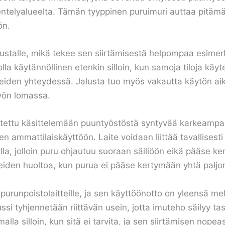
telyalueelta. Tämän tyyppinen puruimuri auttaa pitämää
ön.
alustalle, mikä tekee sen siirtämisestä helpompaa esimerk
 olla käytännöllinen etenkin silloin, kun samoja tiloja kä
neiden yhteydessä. Jalusta tuo myös vakautta käytön aik
työn lomassa.
tettu käsittelemään puuntyöstöstä syntyvää karkeampaa
n ammattilaiskäyttöön. Laite voidaan liittää tavallisest
tkuilla, jolloin puru ohjautuu suoraan säiliöön eikä pääse k
iden huoltoa, kun purua ei pääse kertymään yhtä paljon l
runpoistolaitteille, ja sen käyttöönotto on yleensä melk
ussi tyhjennetään riittävän usein, jotta imuteho säilyy tas
lla silloin, kun sitä ei tarvita, ja sen siirtämisen nopea