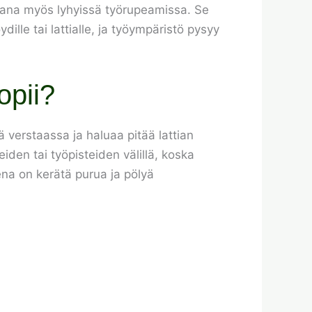
talana myös lyhyissä työrupeamissa. Se
lle tai lattialle, ja työympäristö pysyy
opii?
 verstaassa ja haluaa pitää lattian
eiden tai työpisteiden välillä, koska
eena on kerätä purua ja pölyä