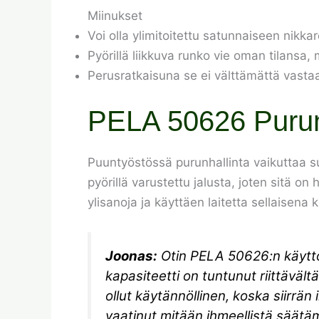
Miinukset
Voi olla ylimitoitettu satunnaiseen nikkar
Pyörillä liikkuva runko vie oman tilansa,
Perusratkaisuna se ei välttämättä vastaa
PELA 50626 Puru
Puuntyöstössä purunhallinta vaikuttaa 
pyörillä varustettu jalusta, joten sitä o
ylisanoja ja käyttäen laitetta sellaisen
Joonas:
Otin PELA 50626:n käyttö
kapasiteetti on tuntunut riittävält
ollut käytännöllinen, koska siirrän 
vaatinut mitään ihmeellistä säätäm