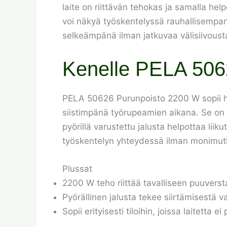
laite on riittävän tehokas ja samalla he
voi näkyä työskentelyssä rauhallisempana
selkeämpänä ilman jatkuvaa välisiivoust
Kenelle PELA 506
PELA 50626 Purunpoisto 2200 W sopii harr
siistimpänä työrupeamien aikana. Se on luo
pyörillä varustettu jalusta helpottaa lii
työskentelyn yhteydessä ilman monimut
Plussat
2200 W teho riittää tavalliseen puuvers
Pyörällinen jalusta tekee siirtämisestä va
Sopii erityisesti tiloihin, joissa laitetta