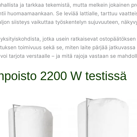
allista ja tarkkaa tekemistä, mutta melkein jokainen p
i huomaamaankaan. Se leviää lattialle, tarttuu vaatteisi
jon siisteys vaikuttaa työskentelyn sujuvuuteen, näkyvyyt
sityiskohdista, jotka usein ratkaisevat ostopäätöksen v
atuksen toimivuus sekä se, miten laite pärjää jatkuvassa
oi tarjota verstaalle – ja mitä rajoja vastaan se mahdoll
poisto 2200 W testissä