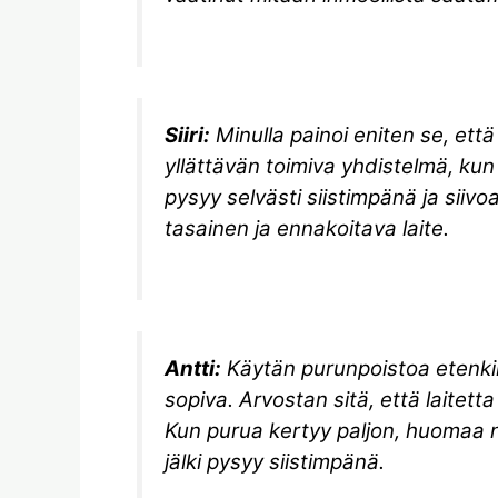
Siiri:
Minulla painoi eniten se, että
yllättävän toimiva yhdistelmä, kun
pysyy selvästi siistimpänä ja si
tasainen ja ennakoitava laite.
Antti:
Käytän purunpoistoa etenkin
sopiva. Arvostan sitä, että laitetta
Kun purua kertyy paljon, huomaa n
jälki pysyy siistimpänä.