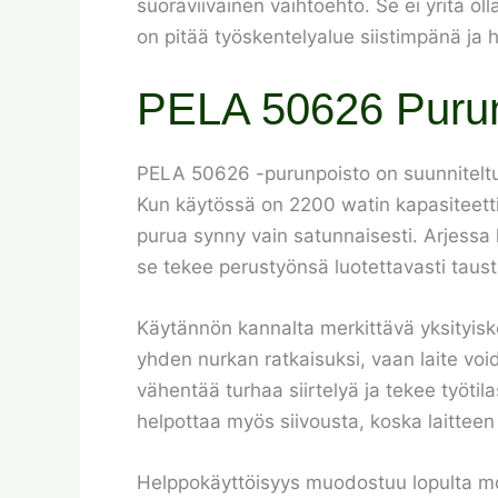
suoraviivainen vaihtoehto. Se ei yritä 
on pitää työskentelyalue siistimpänä ja h
PELA 50626 Purun
PELA 50626 -purunpoisto on suunniteltu t
Kun käytössä on 2200 watin kapasiteetti,
purua synny vain satunnaisesti. Arjessa he
se tekee perustyönsä luotettavasti taust
Käytännön kannalta merkittävä yksityiskoht
yhden nurkan ratkaisuksi, vaan laite voi
vähentää turhaa siirtelyä ja tekee työti
helpottaa myös siivousta, koska laitteen
Helppokäyttöisyys muodostuu lopulta mon