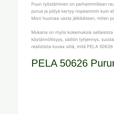
Puun työstäminen on parhaimmillaan rauh
purua ja pölyä kertyy nopeammin kuin ehti
Moni huomaa vasta jälkikäteen, miten pal
Mukana on myös kokemuksia sellaisista yk
käytännöllisyys, säiliön tyhjennys, suod
realistista kuvaa siitä, mitä PELA 50626 v
PELA 50626 Purun