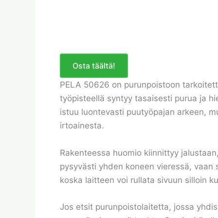
Osta täältä!
PELA 50626 on purunpoistoon tarkoitettu
työpisteellä syntyy tasaisesti purua ja hi
istuu luontevasti puutyöpajan arkeen, mut
irtoainesta.
Rakenteessa huomio kiinnittyy jalustaan, 
pysyvästi yhden koneen vieressä, vaan si
koska laitteen voi rullata sivuun silloin k
Jos etsit purunpoistolaitetta, jossa yhd