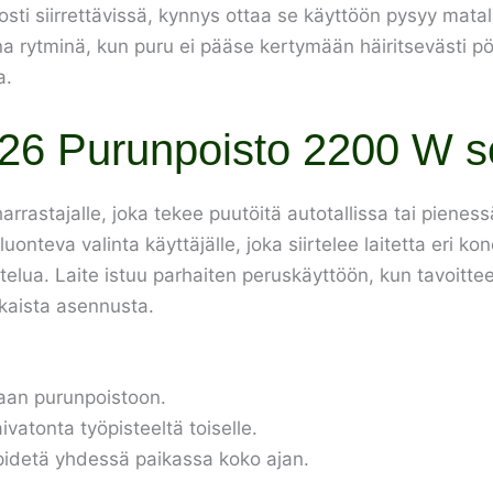
lposti siirrettävissä, kynnys ottaa se käyttöön pysyy ma
 rytminä, kun puru ei pääse kertymään häiritsevästi pöydi
a.
26 Purunpoisto 2200 W s
astajalle, joka tekee puutöitä autotallissa tai pienessä
nteva valinta käyttäjälle, joka siirtelee laitetta eri kon
kuttelua. Laite istuu parhaiten peruskäyttöön, kun tavoitt
kaista asennusta.
taan purunpoistoon.
ivatonta työpisteeltä toiselle.
 ei pidetä yhdessä paikassa koko ajan.