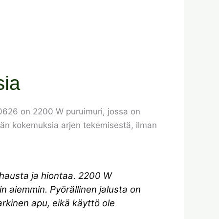
sia
50626 on 2200 W puruimuri, jossa on
ttäjän kokemuksia arjen tekemisestä, ilman
hausta ja hiontaa. 2200 W
uin aiemmin. Pyörällinen jalusta on
 arkinen apu, eikä käyttö ole