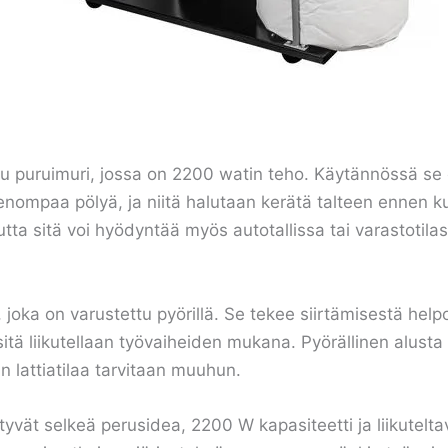
 puruimuri, jossa on 2200 watin teho. Käytännössä se on
enompaa pölyä, ja niitä halutaan kerätä talteen ennen kuin 
ta sitä voi hyödyntää myös autotallissa tai varastotilas
joka on varustettu pyörillä. Se tekee siirtämisestä helpo
tä liikutellaan työvaiheiden mukana. Pyörällinen alusta
un lattiatilaa tarvitaan muuhun.
istyvät selkeä perusidea, 2200 W kapasiteetti ja liikutel