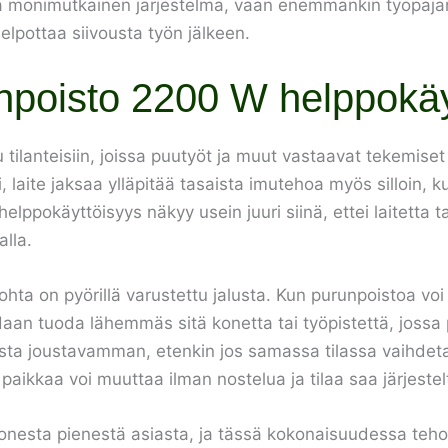
olla monimutkainen järjestelmä, vaan enemmänkin työpaja
elpottaa siivousta työn jälkeen.
poisto 2200 W helppokäy
ilanteisiin, joissa puutyöt ja muut vastaavat tekemiset 
 laite jaksaa ylläpitää tasaista imutehoa myös silloin, 
lppokäyttöisyys näkyy usein juuri siinä, ettei laitetta t
alla.
a on pyörillä varustettu jalusta. Kun purunpoistoa voi lii
daan tuoda lähemmäs sitä konetta tai työpistettä, jossa p
lasta joustavamman, etenkin jos samassa tilassa vaihdet
 paikkaa voi muuttaa ilman nostelua ja tilaa saa järjest
esta pienestä asiasta, ja tässä kokonaisuudessa teho ja