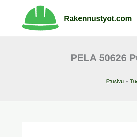
Siirry
sisältöön
Rakennustyot.com
PELA 50626 P
Etusivu
Tu