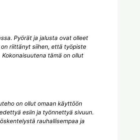
ssa. Pyörät ja jalusta ovat olleet
n riittänyt siihen, että työpiste
. Kokonaisuutena tämä on ollut
muteho on ollut omaan käyttöön
 vedettyä esiin ja työnnettyä sivuun.
yöskentelystä rauhallisempaa ja