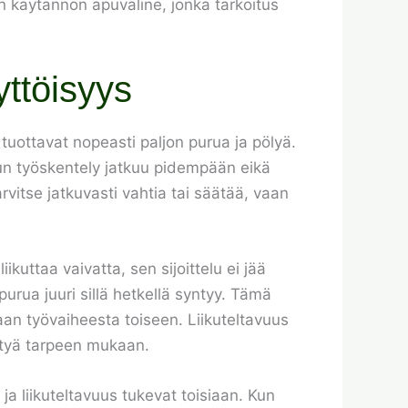
n käytännön apuväline, jonka tarkoitus
ttöisyys
tuottavat nopeasti paljon purua ja pölyä.
kun työskentely jatkuu pidempään eikä
arvitse jatkuvasti vahtia tai säätää, vaan
kuttaa vaivatta, sen sijoittelu ei jää
urua juuri sillä hetkellä syntyy. Tämä
aan työvaiheesta toiseen. Liikuteltavuus
eltyä tarpeen mukaan.
 liikuteltavuus tukevat toisiaan. Kun