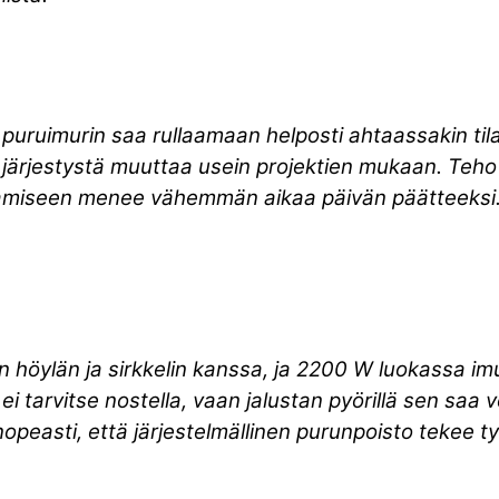
 puruimurin saa rullaamaan helposti ahtaassakin tila
 järjestystä muuttaa usein projektien mukaan. Teho o
ivoamiseen menee vähemmän aikaa päivän päätteeksi
 höylän ja sirkkelin kanssa, ja 2200 W luokassa i
 ei tarvitse nostella, vaan jalustan pyörillä sen saa
opeasti, että järjestelmällinen purunpoisto tekee t