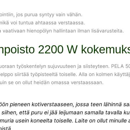
ointiin, jos purua syntyy vain vähän.
 mikä voi tuntua ahtaassa verstaassa.
 vaativaan hienopölyn hallintaan ilman lisävarusteita.
npoisto 2200 W kokemuk
suoraan työskentelyn sujuvuuteen ja siisteyteen. PELA 
n helppo siirtää työpisteeltä toiselle. Alla on kolmen käy
a kuin se on ollut heidän omassa verstaassaan.
ön pieneen kotiverstaaseen, jossa teen lähinnä sa
ä siihen, että puru ei jää leijumaan samalla tavalla k
imuria usein koneelta toiselle. Laite on ollut minulle
istä.