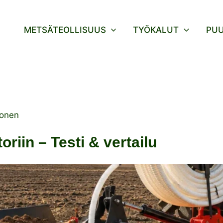
METSÄTEOLLISUUS
TYÖKALUT
PU
sonen
oriin – Testi & vertailu