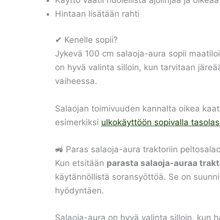
Hintaan lisätään rahti
✔ Kenelle sopii?
Jykevä 100 cm salaoja-aura sopii maatiloill
on hyvä valinta silloin, kun tarvitaan järe
vaiheessa.
Salaojan toimivuuden kannalta oikea kaato 
esimerkiksi
ulkokäyttöön sopivalla tasolase
🚜 Paras salaoja-aura traktoriin peltosala
Kun etsitään
parasta salaoja-auraa trakt
käytännöllistä soransyöttöä. Se on suunnit
hyödyntäen.
Salaoja-aura on hyvä valinta silloin, kun h