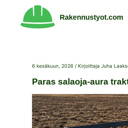
Siirry
sisältöön
Rakennustyot.com
6 kesäkuun, 2026
/ Kirjoittaja
Juha Laak
Paras salaoja-aura trakt