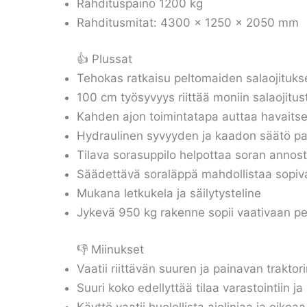
Rahdituspaino 1200 kg
Rahditusmitat: 4300 x 1250 x 2050 mm
👍 Plussat
Tehokas ratkaisu peltomaiden salaojituk
100 cm työsyvyys riittää moniin salaojitust
Kahden ajon toimintatapa auttaa havaits
Hydraulinen syvyyden ja kaadon säätö pa
Tilava sorasuppilo helpottaa soran annos
Säädettävä soraläppä mahdollistaa sopiv
Mukana letkukela ja säilytysteline
Jykevä 950 kg rakenne sopii vaativaan pe
👎 Miinukset
Vaatii riittävän suuren ja painavan traktor
Suuri koko edellyttää tilaa varastointiin j
Käyttö vaatii huolellista ajolinjaa ja oikea