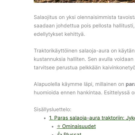
Salaojitus on yksi olennaisimmista tavoist
saadaan johdettua pois pellosta hallitus
edellytykset kehittyä.
Traktorikäyttöinen salaoja-aura on käytänn
kustannuksia halliten. Sen avulla voidaan
tarvitsee perustua pelkkään kaivinkonety
Alapuolella käymme läpi, millainen on
par
huomioida ennen hankintaa. Esittelyssä 
Sisällysluettelo:
1. Paras salaoja-aura traktoriin: J
⭐ Ominaisuudet
👍 Plussat