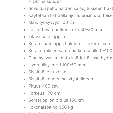
⭐ Ominaisuudet
Soveltuu peltomaiden salaojitukseen trakto
Käytetään kahdella ajolla: ensin ura, toisel
Max. työsyvyys 100 cm
Laskettavan putken koko 50–80 mm
Tilava sorasuppilo
Soran säätöläppä halutun sorakerroksen 
Sorakerroksen säätö putken päälle 0–10
Ojan syvyys ja kaato säädettävissä hydrau
Hydraulisylinteri 100/50 mm
Sisältää letkukelan
Sisältää koneen säilytystelineen
Pituus 400 cm
Korkeus 170 cm
Sorasuppilon pituus 150 cm
Kokonaispaino 950 kg