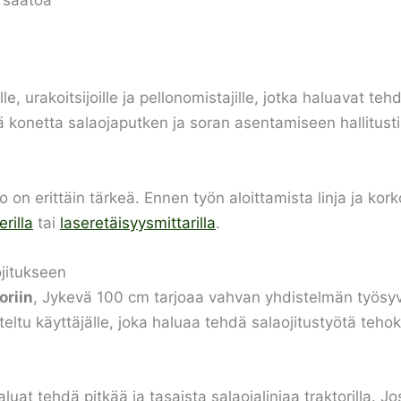
e, urakoitsijoille ja pellonomistajille, jotka haluavat teh
ää konetta salaojaputken ja soran asentamiseen hallitusti
on erittäin tärkeä. Ennen työn aloittamista linja ja kork
rilla
tai
laseretäisyysmittarilla
.
ojitukseen
oriin
, Jykevä 100 cm tarjoaa vahvan yhdistelmän työsyvy
eltu käyttäjälle, joka haluaa tehdä salaojitustyötä tehokk
aluat tehdä pitkää ja tasaista salaojalinjaa traktorilla. 