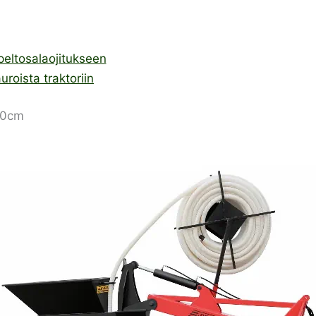
 peltosalaojitukseen
roista traktoriin
100cm