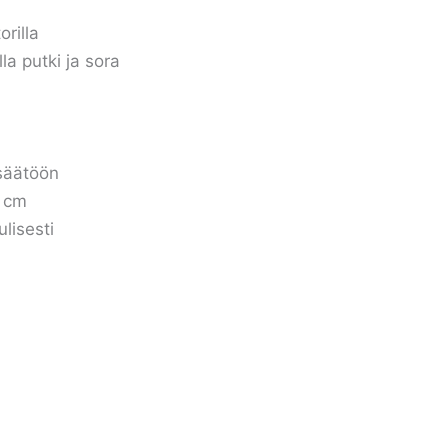
rilla
la putki ja sora
säätöön
0 cm
lisesti