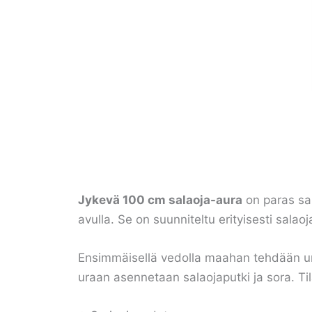
Jykevä 100 cm salaoja-aura
on paras sal
avulla. Se on suunniteltu erityisesti sala
Ensimmäisellä vedolla maahan tehdään ura, 
uraan asennetaan salaojaputki ja sora. T