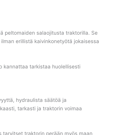
dä peltomaiden salaojitusta traktorilla. Se
 ilman erillistä kaivinkonetyötä jokaisessa
o kannattaa tarkistaa huolellisesti
yttä, hydraulista säätöä ja
aasti, tarkasti ja traktorin voimaa
Jos tarvitset traktorin perään myös maan