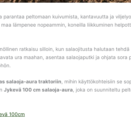
a parantaa peltomaan kuivumista, kantavuutta ja viljelyo
ti, maa lämpenee nopeammin, koneilla liikkuminen helpo
öllinen ratkaisu silloin, kun salaojitusta halutaan tehdä
 avata ura maahan, asentaa salaojaputki ja ohjata sora p
öhön.
as salaoja-aura traktoriin
, mihin käyttökohteisiin se so
on
Jykevä 100 cm salaoja-aura
, joka on suunniteltu pel
ykevä 100cm