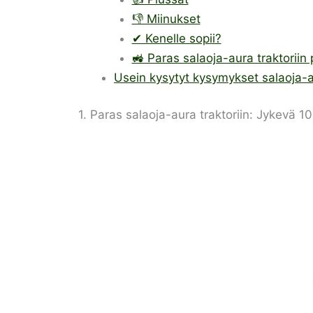
👎 Miinukset
✔ Kenelle sopii?
🚜 Paras salaoja-aura traktoriin
Usein kysytyt kysymykset salaoja-au
1. Paras salaoja-aura traktoriin: Jykevä 