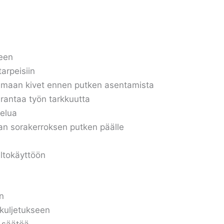
seen
arpeisiin
emaan kivet ennen putken asentamista
rantaa työn tarkkuutta
telua
an sorakerroksen putken päälle
ltokäyttöön
in
a kuljetukseen
a säätöä