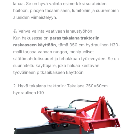
lanaa. Se on hyvä valinta esimerkiksi sorateiden
hoitoon, pihojen tasaamiseen, lumitöihin ja suurempien
alueiden viimeistelyyn.
💪 Vahva valinta vaativaan lanaustyöhön
Kun hakusessa on
paras takalana traktoriin
raskaaseen käyttöön
, tämä 350 cm hydraulinen H30-
malli tarjoaa vahvan rungon, monipuoliset
säätömahdollisuudet ja tehokkaan työleveyden. Se on
suunniteltu käyttäjälle, joka haluaa kestävän
työvälineen pitkäaikaiseen käyttöön.
2. Hyvä takalana traktoriin: Takalana 250x60cm
hydraulinen h10