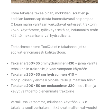
Hyvä takalana tekee pihan, mökkitien, soratien ja
kotitilan kunnossapidosta huomattavasti helpompaa.
Oikean mallin valintaan vaikuttavat erityisesti traktorin
koko, käyttötarve, työleveys sekä se, halutaanko terän
kääntö mekaanisena vai hydraulisena.
Testasimme kolme ToolOutletin takalanaa, jotka
sopivat erinomaisesti kotikäyttöön:
Takalana 350×65 cm hydraulinen H30
– järeä valinta
tehokkaalle traktorille ja vaativampaan käyttöön
Takalana 250×60 cm hydraulinen H10
–
monipuolinen yleismalli pihoille, teille ja maatilan töihin
Takalana 200×50 cm mekaaninen J20
– edullinen ja
kevyt vaihtoehto pienemmälle traktorille
Vertailussa katsomme, millaiseen käyttöön kukin
takalana sopii parhaiten, mitkä ovat mallien vahvuudet