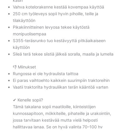
käsin
Vahva kotelorakenne kestää kovempaa käyttöä
250 cm työleveys sopii hyvin pihoille, teille ja
tilakäyttöön
Pikakiinnitteinen levyosa tekee käytöstä
monipuolisempaa
S355-teräsrunko tuo kestävyyttä pitkäaikaiseen
käyttöön
Sileä terä tekee siistiä jälkeä soralla, maalla ja lumella
👎 Miinukset
Rungossa ei ole hydraulista taittoa
Ei paras vaihtoehto kaikkein suurimpiin traktoreihin
Vaatii traktorilta hydrauliikan terän kääntöä varten
✔ Kenelle sopii?
Tämä takalana sopii maatiloille, kiinteistöjen
kunnossapitoon, mökkiteille, pihateille ja urakointiin,
jossa tarvitaan kestävää mutta vielä helposti
hallittavaa lanaa. Se on hyvä valinta 70–100 hv