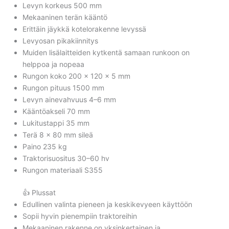
Levyn korkeus 500 mm
Mekaaninen terän kääntö
Erittäin jäykkä kotelorakenne levyssä
Levyosan pikakiinnitys
Muiden lisälaitteiden kytkentä samaan runkoon on
helppoa ja nopeaa
Rungon koko 200 x 120 x 5 mm
Rungon pituus 1500 mm
Levyn ainevahvuus 4–6 mm
Kääntöakseli 70 mm
Lukitustappi 35 mm
Terä 8 x 80 mm sileä
Paino 235 kg
Traktorisuositus 30–60 hv
Rungon materiaali S355
👍 Plussat
Edullinen valinta pieneen ja keskikevyeen käyttöön
Sopii hyvin pienempiin traktoreihin
Mekaaninen rakenne on yksinkertainen ja