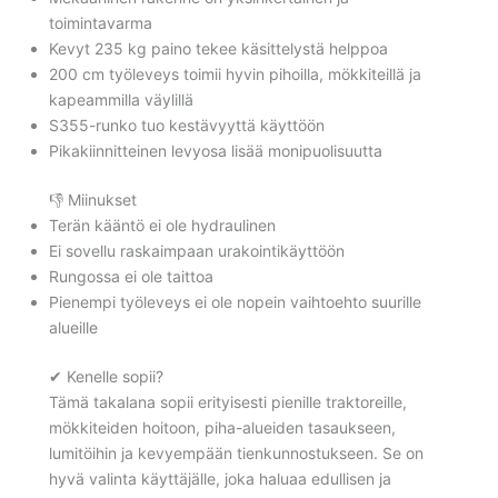
toimintavarma
Kevyt 235 kg paino tekee käsittelystä helppoa
200 cm työleveys toimii hyvin pihoilla, mökkiteillä ja
kapeammilla väylillä
S355-runko tuo kestävyyttä käyttöön
Pikakiinnitteinen levyosa lisää monipuolisuutta
👎 Miinukset
Terän kääntö ei ole hydraulinen
Ei sovellu raskaimpaan urakointikäyttöön
Rungossa ei ole taittoa
Pienempi työleveys ei ole nopein vaihtoehto suurille
alueille
✔ Kenelle sopii?
Tämä takalana sopii erityisesti pienille traktoreille,
mökkiteiden hoitoon, piha-alueiden tasaukseen,
lumitöihin ja kevyempään tienkunnostukseen. Se on
hyvä valinta käyttäjälle, joka haluaa edullisen ja