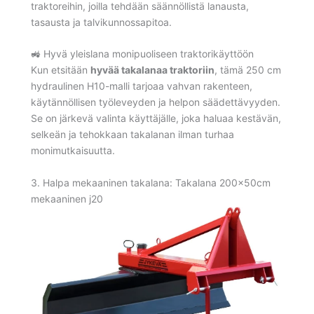
traktoreihin, joilla tehdään säännöllistä lanausta,
tasausta ja talvikunnossapitoa.
🚜 Hyvä yleislana monipuoliseen traktori­käyttöön
Kun etsitään
hyvää takalanaa traktoriin
, tämä 250 cm
hydraulinen H10-malli tarjoaa vahvan rakenteen,
käytännöllisen työleveyden ja helpon säädettävyyden.
Se on järkevä valinta käyttäjälle, joka haluaa kestävän,
selkeän ja tehokkaan takalanan ilman turhaa
monimutkaisuutta.
3. Halpa mekaaninen takalana: Takalana 200x50cm
mekaaninen j20