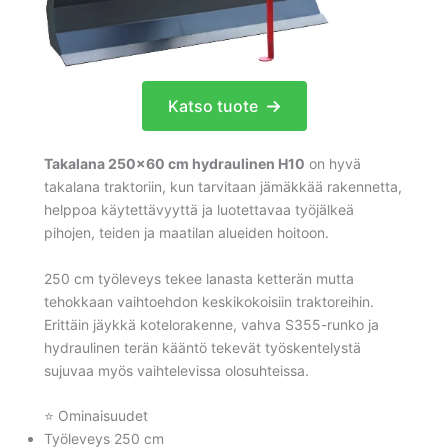
Katso tuote
Takalana 250×60 cm hydraulinen H10
on hyvä
takalana traktoriin, kun tarvitaan jämäkkää rakennetta,
helppoa käytettävyyttä ja luotettavaa työjälkeä
pihojen, teiden ja maatilan alueiden hoitoon.
250 cm työleveys tekee lanasta ketterän mutta
tehokkaan vaihtoehdon keskikokoisiin traktoreihin.
Erittäin jäykkä kotelorakenne, vahva S355-runko ja
hydraulinen terän kääntö tekevät työskentelystä
sujuvaa myös vaihtelevissa olosuhteissa.
⭐ Ominaisuudet
Työleveys 250 cm