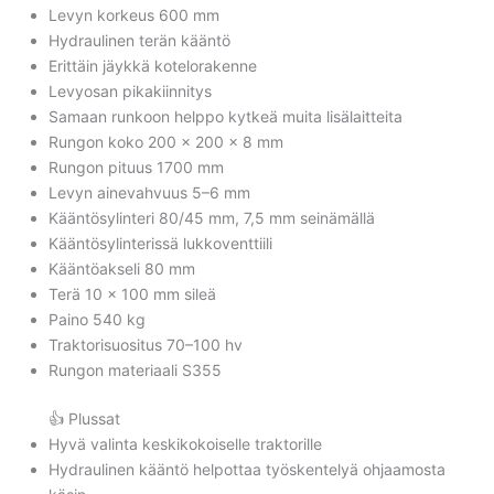
Levyn korkeus 600 mm
Hydraulinen terän kääntö
Erittäin jäykkä kotelorakenne
Levyosan pikakiinnitys
Samaan runkoon helppo kytkeä muita lisälaitteita
Rungon koko 200 x 200 x 8 mm
Rungon pituus 1700 mm
Levyn ainevahvuus 5–6 mm
Kääntösylinteri 80/45 mm, 7,5 mm seinämällä
Kääntösylinterissä lukkoventtiili
Kääntöakseli 80 mm
Terä 10 x 100 mm sileä
Paino 540 kg
Traktorisuositus 70–100 hv
Rungon materiaali S355
👍 Plussat
Hyvä valinta keskikokoiselle traktorille
Hydraulinen kääntö helpottaa työskentelyä ohjaamosta