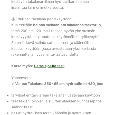
kestävän takalanan ilman hydrauliikan tuomaa
lisähintaa tai monimutkaisuutta.
💰 Edullinen takalana peruskäyttöön
Kun etsitään
halpaa mekaanista takalanaa traktoriin
,
tämä 200 cm J20-malli tarjoaa hyvän yhdistelmän
kestävyyttä, helppoutta ja käytännöllistä työleveyttä.
Se on järkevä valinta satunnaiseen ja säännölliseen
kotitilan käyttöön, jossa arvostetaan yksinkertaista
rakennetta ja hyvää hinta-laatusuhdetta.
Katso myös:
Paras ajosilta testi
Yhteenveto
✔ Valitse Takalana 350×65 cm hydraulinen H30, jos:
tarvitset erittäin järeän takalanan vaativaan käyttöön
teet teiden, pihojen ja suurten alueiden kunnossapitoa
säännöllisesti
haluat hydraulisen terän käännön ja hydraulisen