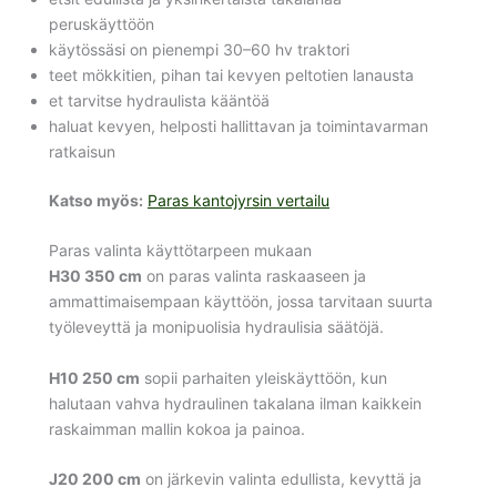
peruskäyttöön
käytössäsi on pienempi 30–60 hv traktori
teet mökkitien, pihan tai kevyen peltotien lanausta
et tarvitse hydraulista kääntöä
haluat kevyen, helposti hallittavan ja toimintavarman
ratkaisun
Katso myös:
Paras kantojyrsin vertailu
Paras valinta käyttötarpeen mukaan
H30 350 cm
on paras valinta raskaaseen ja
ammattimaisempaan käyttöön, jossa tarvitaan suurta
työleveyttä ja monipuolisia hydraulisia säätöjä.
H10 250 cm
sopii parhaiten yleiskäyttöön, kun
halutaan vahva hydraulinen takalana ilman kaikkein
raskaimman mallin kokoa ja painoa.
J20 200 cm
on järkevin valinta edullista, kevyttä ja