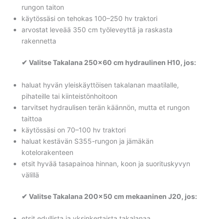
rungon taiton
käytössäsi on tehokas 100–250 hv traktori
arvostat leveää 350 cm työleveyttä ja raskasta
rakennetta
✔ Valitse Takalana 250×60 cm hydraulinen H10, jos:
haluat hyvän yleiskäyttöisen takalanan maatilalle,
pihateille tai kiinteistönhoitoon
tarvitset hydraulisen terän käännön, mutta et rungon
taittoa
käytössäsi on 70–100 hv traktori
haluat kestävän S355-rungon ja jämäkän
kotelorakenteen
etsit hyvää tasapainoa hinnan, koon ja suorituskyvyn
välillä
✔ Valitse Takalana 200×50 cm mekaaninen J20, jos:
etsit edullista ja yksinkertaista takalanaa