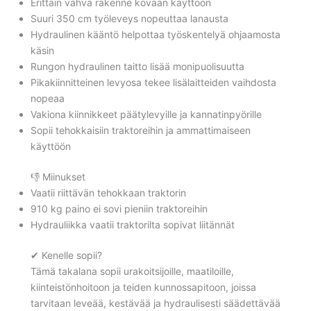
Erittäin vahva rakenne kovaan käyttöön
Suuri 350 cm työleveys nopeuttaa lanausta
Hydraulinen kääntö helpottaa työskentelyä ohjaamosta
käsin
Rungon hydraulinen taitto lisää monipuolisuutta
Pikakiinnitteinen levyosa tekee lisälaitteiden vaihdosta
nopeaa
Vakiona kiinnikkeet päätylevyille ja kannatinpyörille
Sopii tehokkaisiin traktoreihin ja ammattimaiseen
käyttöön
👎 Miinukset
Vaatii riittävän tehokkaan traktorin
910 kg paino ei sovi pieniin traktoreihin
Hydrauliikka vaatii traktorilta sopivat liitännät
✔ Kenelle sopii?
Tämä takalana sopii urakoitsijoille, maatiloille,
kiinteistönhoitoon ja teiden kunnossapitoon, joissa
tarvitaan leveää, kestävää ja hydraulisesti säädettävää