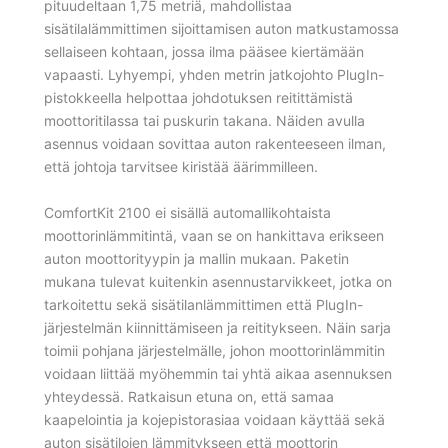
pituudeltaan 1,75 metriä, mahdollistaa
sisätilalämmittimen sijoittamisen auton matkustamossa
sellaiseen kohtaan, jossa ilma pääsee kiertämään
vapaasti. Lyhyempi, yhden metrin jatkojohto PlugIn-
pistokkeella helpottaa johdotuksen reitittämistä
moottoritilassa tai puskurin takana. Näiden avulla
asennus voidaan sovittaa auton rakenteeseen ilman,
että johtoja tarvitsee kiristää äärimmilleen.
ComfortKit 2100 ei sisällä automallikohtaista
moottorinlämmitintä, vaan se on hankittava erikseen
auton moottorityypin ja mallin mukaan. Paketin
mukana tulevat kuitenkin asennustarvikkeet, jotka on
tarkoitettu sekä sisätilanlämmittimen että PlugIn-
järjestelmän kiinnittämiseen ja reititykseen. Näin sarja
toimii pohjana järjestelmälle, johon moottorinlämmitin
voidaan liittää myöhemmin tai yhtä aikaa asennuksen
yhteydessä. Ratkaisun etuna on, että samaa
kaapelointia ja kojepistorasiaa voidaan käyttää sekä
auton sisätilojen lämmitykseen että moottorin