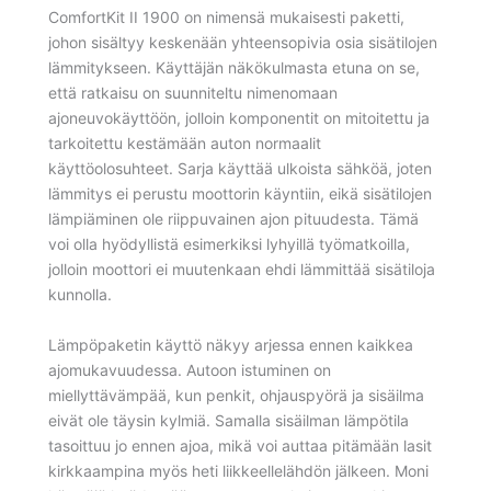
ComfortKit II 1900 on nimensä mukaisesti paketti,
johon sisältyy keskenään yhteensopivia osia sisätilojen
lämmitykseen. Käyttäjän näkökulmasta etuna on se,
että ratkaisu on suunniteltu nimenomaan
ajoneuvokäyttöön, jolloin komponentit on mitoitettu ja
tarkoitettu kestämään auton normaalit
käyttöolosuhteet. Sarja käyttää ulkoista sähköä, joten
lämmitys ei perustu moottorin käyntiin, eikä sisätilojen
lämpiäminen ole riippuvainen ajon pituudesta. Tämä
voi olla hyödyllistä esimerkiksi lyhyillä työmatkoilla,
jolloin moottori ei muutenkaan ehdi lämmittää sisätiloja
kunnolla.
Lämpöpaketin käyttö näkyy arjessa ennen kaikkea
ajomukavuudessa. Autoon istuminen on
miellyttävämpää, kun penkit, ohjauspyörä ja sisäilma
eivät ole täysin kylmiä. Samalla sisäilman lämpötila
tasoittuu jo ennen ajoa, mikä voi auttaa pitämään lasit
kirkkaampina myös heti liikkeellelähdön jälkeen. Moni