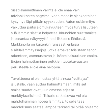
Sisätilalämmittimen valinta ei ole enää vain
talvipakkasten ongelma, vaan monelle ajankohtainen
kysymys läpi pitkän syyskauden. Auton esilämmitys
vaikuttaa paitsi ajomukavuuteen myös turvallisuuteen,
sillä lämmin sisätila helpottaa ikkunoiden sulattamista
ja parantaa näkyvyyttä heti liikkeelle lähtiessä.
Markkinoilla on kuitenkin runsaasti erilaisia
sisätilalämmityssarjoja, jotka eroavat toisistaan tehon,
rakenteen, asennustavan ja lisäominaisuuksien osalta.
Erojen hahmottaminen pelkkien tuotekuvausten
perusteella ei ole aina helppoa.
Tavoitteena ei ole nostaa yhtä ainoaa “voittajaa”
jalustalle, vaan auttaa hahmottamaan, millaiset
ominaisuudet ovat juuri omassa arjessa
merkityksellisimpiä. Toiselle ratkaisevaa voi olla
mahdollisimman nopea lämmitys, toiselle taas
mahdollisuus säätää lämpöä tarkasti tai pitää ohjaamo