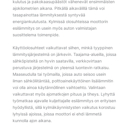
kulutus ja pakokaasupäästöt vähenevät ensimmäisten
ajokilometrien aikana. Pitkällä aikavälillä tämä voi
tasapainottaa lämmityksestä syntyvää
energiankulutusta. Kylmissä olosuhteissa moottorin
esilämmitys on usein myös auton valmistajan
suosittelema toimenpide.
Käyttöolosuhteet vaikuttavat siihen, minkä tyyppinen
lämmitysjärjestelmä on järkevin. Taajama-alueilla, joissa
sähköpisteitä on hyvin saatavilla, verkkovirtaan
perustuva järjestelmä on yleensä luontevin ratkaisu.
Maaseudulla tai työmailla, joissa auto seisoo usein
ilman sähköliitäntää, polttoainekäyttöinen lisälämmitin
voi olla ainoa käytännöllinen vaihtoehto. Valintaan
vaikuttavat myös ajomatkojen pituus ja tiheys. Lyhyttä
työmatkaa ajavalle kuljettajalle esilämmitys on erityisen
hyödyllistä, sillä kylmäkäynnistysten vaikutus korostuu
lyhyissä ajoissa, joissa moottori ei ehdi lämmetä
kunnolla ajon aikana.