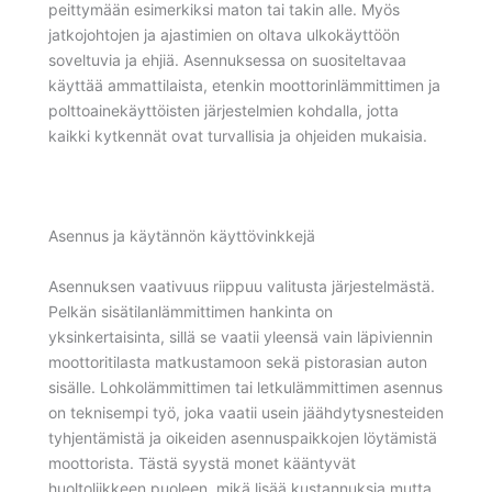
peittymään esimerkiksi maton tai takin alle. Myös
jatkojohtojen ja ajastimien on oltava ulkokäyttöön
soveltuvia ja ehjiä. Asennuksessa on suositeltavaa
käyttää ammattilaista, etenkin moottorinlämmittimen ja
polttoainekäyttöisten järjestelmien kohdalla, jotta
kaikki kytkennät ovat turvallisia ja ohjeiden mukaisia.
Asennus ja käytännön käyttövinkkejä
Asennuksen vaativuus riippuu valitusta järjestelmästä.
Pelkän sisätilanlämmittimen hankinta on
yksinkertaisinta, sillä se vaatii yleensä vain läpiviennin
moottoritilasta matkustamoon sekä pistorasian auton
sisälle. Lohkolämmittimen tai letkulämmittimen asennus
on teknisempi työ, joka vaatii usein jäähdytysnesteiden
tyhjentämistä ja oikeiden asennuspaikkojen löytämistä
moottorista. Tästä syystä monet kääntyvät
huoltoliikkeen puoleen, mikä lisää kustannuksia mutta