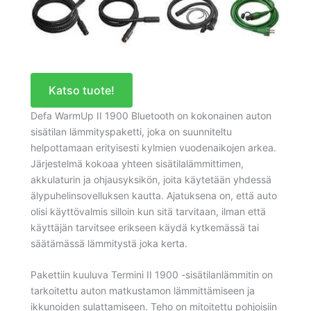
Katso tuote!
Defa WarmUp II 1900 Bluetooth on kokonainen auton
sisätilan lämmityspaketti, joka on suunniteltu
helpottamaan erityisesti kylmien vuodenaikojen arkea.
Järjestelmä kokoaa yhteen sisätilalämmittimen,
akkulaturin ja ohjausyksikön, joita käytetään yhdessä
älypuhelinsovelluksen kautta. Ajatuksena on, että auto
olisi käyttövalmis silloin kun sitä tarvitaan, ilman että
käyttäjän tarvitsee erikseen käydä kytkemässä tai
säätämässä lämmitystä joka kerta.
Pakettiin kuuluva Termini II 1900 -sisätilanlämmitin on
tarkoitettu auton matkustamon lämmittämiseen ja
ikkunoiden sulattamiseen. Teho on mitoitettu pohjoisiin