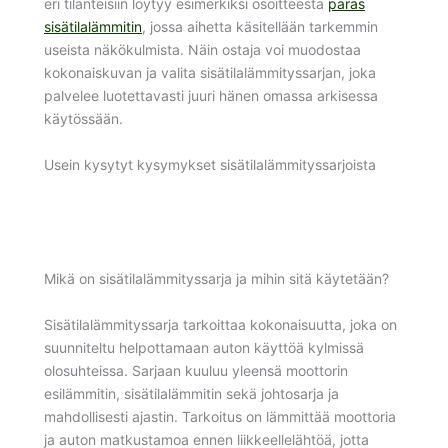
eri tilanteisiin löytyy esimerkiksi osoitteesta
paras
sisätilalämmitin
, jossa aihetta käsitellään tarkemmin
useista näkökulmista. Näin ostaja voi muodostaa
kokonaiskuvan ja valita sisätilalämmityssarjan, joka
palvelee luotettavasti juuri hänen omassa arkisessa
käytössään.
Usein kysytyt kysymykset sisätilalämmityssarjoista
Mikä on sisätilalämmityssarja ja mihin sitä käytetään?
Sisätilalämmityssarja tarkoittaa kokonaisuutta, joka on
suunniteltu helpottamaan auton käyttöä kylmissä
olosuhteissa. Sarjaan kuuluu yleensä moottorin
esilämmitin, sisätilalämmitin sekä johtosarja ja
mahdollisesti ajastin. Tarkoitus on lämmittää moottoria
ja auton matkustamoa ennen liikkeellelähtöä, jotta