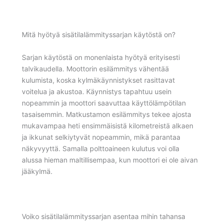
Mitä hyötyä sisätilalämmityssarjan käytöstä on?
Sarjan käytöstä on monenlaista hyötyä erityisesti
talvikaudella. Moottorin esilämmitys vähentää
kulumista, koska kylmäkäynnistykset rasittavat
voitelua ja akustoa. Käynnistys tapahtuu usein
nopeammin ja moottori saavuttaa käyttölämpötilan
tasaisemmin. Matkustamon esilämmitys tekee ajosta
mukavampaa heti ensimmäisistä kilometreistä alkaen
ja ikkunat selkiytyvät nopeammin, mikä parantaa
näkyvyyttä. Samalla polttoaineen kulutus voi olla
alussa hieman maltillisempaa, kun moottori ei ole aivan
jääkylmä.
Voiko sisätilalämmityssarjan asentaa mihin tahansa