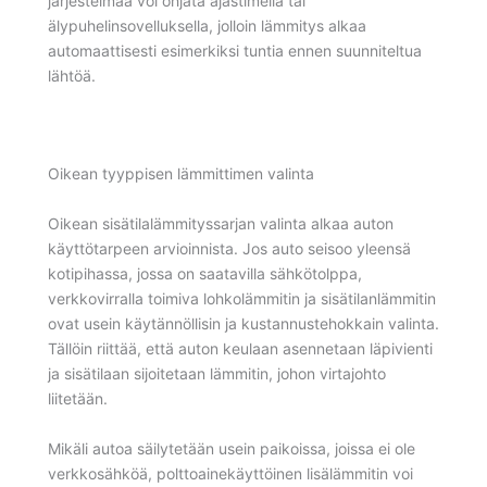
järjestelmää voi ohjata ajastimella tai
älypuhelinsovelluksella, jolloin lämmitys alkaa
automaattisesti esimerkiksi tuntia ennen suunniteltua
lähtöä.
Oikean tyyppisen lämmittimen valinta
Oikean sisätilalämmityssarjan valinta alkaa auton
käyttötarpeen arvioinnista. Jos auto seisoo yleensä
kotipihassa, jossa on saatavilla sähkötolppa,
verkkovirralla toimiva lohkolämmitin ja sisätilanlämmitin
ovat usein käytännöllisin ja kustannustehokkain valinta.
Tällöin riittää, että auton keulaan asennetaan läpivienti
ja sisätilaan sijoitetaan lämmitin, johon virtajohto
liitetään.
Mikäli autoa säilytetään usein paikoissa, joissa ei ole
verkkosähköä, polttoainekäyttöinen lisälämmitin voi