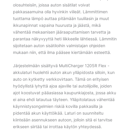
olosuhteisiin, joissa auton sisätilat voivat
pakkasaamuina olla hyvinkin viileät. Lämmittimen
tuottama lämpö auttaa pitämään tuulilasin ja muut
ikkunapinnat vapaina huurusta ja jäästä, mikä
vähentää mekaanisen jääraaputtamisen tarvetta ja
parantaa näkyvyyttä heti liikkeelle lähtiessä. Lämmitin
sijoitetaan auton sisätiloihin valmistajan ohjeiden
mukaan niin, että ilma pääsee kiertämään esteettä.
Järjestelmään sisältyvä MultiCharger 1205R Flex -
akkulaturi huolehtii auton akun ylläpidosta silloin, kun
auto on kytketty verkkovirtaan. Tämä on erityisen
hyödyllistä lyhyttä ajoa ajaville tai autoilijoille, joiden
ajot koostuvat pääasiassa kaupunkiajosta, jossa akku
ei aina ehdi latautua täyteen. Ylläpitolataus vähentää
käynnistysongelmien riskiä kovilla pakkasilla ja
pidentää akun käyttöikää. Laturi on suunniteltu
kiinteään asennukseen autoon, jolloin sitä ei tarvitse
erikseen siirtää tai irrottaa käytön yhteydessä.