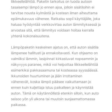
liikkeellelähtöä. Paketin tarkoitus on tuoda autoon
tasaisempi lämpö jo ennen ajoa, jolloin sisätiloihin ei
tarvitse nousta kylmästä ja kostean ilman aiheuttama
epämukavuus vähenee. Ratkaisu sopii käyttäjälle, joka
haluaa hyödyntää verkkovirtaa auton lämmityksessä ja
arvostaa sitä, että lämmitys voidaan hoitaa kerralla
yhtenä kokonaisuutena.
Lämpöpaketin keskeinen ajatus on, että auton sisätila
lämpenee hallitusti ja ennakoitavasti. Kun ohjaamo on
valmiiksi lämmin, lasipinnat kirkastuvat nopeammin ja
näkyvyys paranee, mikä voi helpottaa liikkeellelähtöä
esimerkiksi pakkasaamuna tai kosteassa syyssäässä.
Ikkunoiden huurtuminen ja jään irrottaminen
vähenevät, koska lämpö pääsee vaikuttamaan jo
ennen kuin kuljettaja istuu paikalleen ja käynnistää
auton. Tämä on käytännöllistä etenkin silloin, kun auto
seisoo yön yli ulkona tai muutoin suojaamattomassa
paikassa.