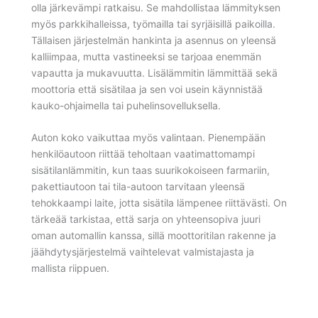
olla järkevämpi ratkaisu. Se mahdollistaa lämmityksen
myös parkkihalleissa, työmailla tai syrjäisillä paikoilla.
Tällaisen järjestelmän hankinta ja asennus on yleensä
kalliimpaa, mutta vastineeksi se tarjoaa enemmän
vapautta ja mukavuutta. Lisälämmitin lämmittää sekä
moottoria että sisätilaa ja sen voi usein käynnistää
kauko-ohjaimella tai puhelinsovelluksella.
Auton koko vaikuttaa myös valintaan. Pienempään
henkilöautoon riittää teholtaan vaatimattomampi
sisätilanlämmitin, kun taas suurikokoiseen farmariin,
pakettiautoon tai tila-autoon tarvitaan yleensä
tehokkaampi laite, jotta sisätila lämpenee riittävästi. On
tärkeää tarkistaa, että sarja on yhteensopiva juuri
oman automallin kanssa, sillä moottoritilan rakenne ja
jäähdytysjärjestelmä vaihtelevat valmistajasta ja
mallista riippuen.