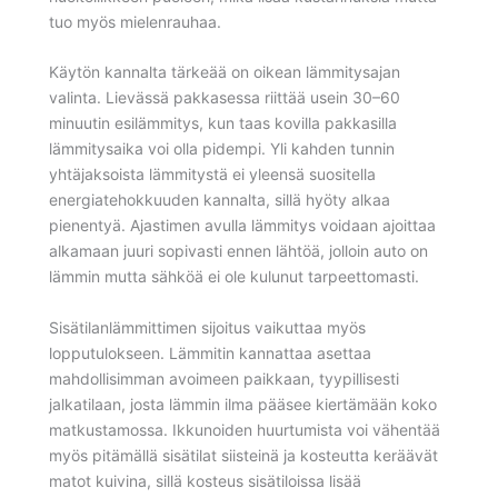
tuo myös mielenrauhaa.
Käytön kannalta tärkeää on oikean lämmitysajan
valinta. Lievässä pakkasessa riittää usein 30–60
minuutin esilämmitys, kun taas kovilla pakkasilla
lämmitysaika voi olla pidempi. Yli kahden tunnin
yhtäjaksoista lämmitystä ei yleensä suositella
energiatehokkuuden kannalta, sillä hyöty alkaa
pienentyä. Ajastimen avulla lämmitys voidaan ajoittaa
alkamaan juuri sopivasti ennen lähtöä, jolloin auto on
lämmin mutta sähköä ei ole kulunut tarpeettomasti.
Sisätilanlämmittimen sijoitus vaikuttaa myös
lopputulokseen. Lämmitin kannattaa asettaa
mahdollisimman avoimeen paikkaan, tyypillisesti
jalkatilaan, josta lämmin ilma pääsee kiertämään koko
matkustamossa. Ikkunoiden huurtumista voi vähentää
myös pitämällä sisätilat siisteinä ja kosteutta keräävät
matot kuivina, sillä kosteus sisätiloissa lisää