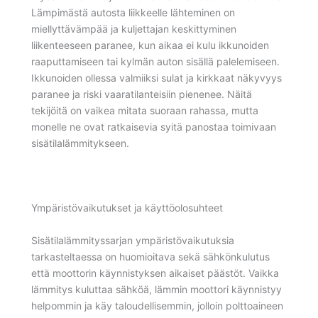
Lämpimästä autosta liikkeelle lähteminen on
miellyttävämpää ja kuljettajan keskittyminen
liikenteeseen paranee, kun aikaa ei kulu ikkunoiden
raaputtamiseen tai kylmän auton sisällä palelemiseen.
Ikkunoiden ollessa valmiiksi sulat ja kirkkaat näkyvyys
paranee ja riski vaaratilanteisiin pienenee. Näitä
tekijöitä on vaikea mitata suoraan rahassa, mutta
monelle ne ovat ratkaisevia syitä panostaa toimivaan
sisätilalämmitykseen.
Ympäristövaikutukset ja käyttöolosuhteet
Sisätilalämmityssarjan ympäristövaikutuksia
tarkasteltaessa on huomioitava sekä sähkönkulutus
että moottorin käynnistyksen aikaiset päästöt. Vaikka
lämmitys kuluttaa sähköä, lämmin moottori käynnistyy
helpommin ja käy taloudellisemmin, jolloin polttoaineen