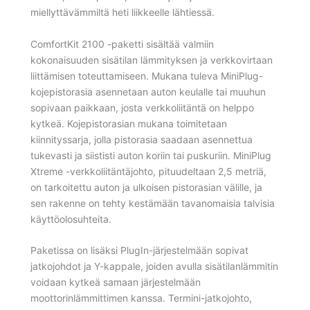
miellyttävämmiltä heti liikkeelle lähtiessä.
ComfortKit 2100 -paketti sisältää valmiin
kokonaisuuden sisätilan lämmityksen ja verkkovirtaan
liittämisen toteuttamiseen. Mukana tuleva MiniPlug-
kojepistorasia asennetaan auton keulalle tai muuhun
sopivaan paikkaan, josta verkkoliitäntä on helppo
kytkeä. Kojepistorasian mukana toimitetaan
kiinnityssarja, jolla pistorasia saadaan asennettua
tukevasti ja siististi auton koriin tai puskuriin. MiniPlug
Xtreme -verkkoliitäntäjohto, pituudeltaan 2,5 metriä,
on tarkoitettu auton ja ulkoisen pistorasian välille, ja
sen rakenne on tehty kestämään tavanomaisia talvisia
käyttöolosuhteita.
Paketissa on lisäksi PlugIn-järjestelmään sopivat
jatkojohdot ja Y-kappale, joiden avulla sisätilanlämmitin
voidaan kytkeä samaan järjestelmään
moottorinlämmittimen kanssa. Termini-jatkojohto,