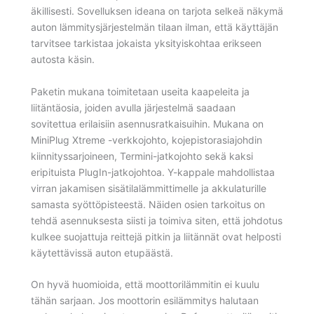
äkillisesti. Sovelluksen ideana on tarjota selkeä näkymä
auton lämmitysjärjestelmän tilaan ilman, että käyttäjän
tarvitsee tarkistaa jokaista yksityiskohtaa erikseen
autosta käsin.
Paketin mukana toimitetaan useita kaapeleita ja
liitäntäosia, joiden avulla järjestelmä saadaan
sovitettua erilaisiin asennusratkaisuihin. Mukana on
MiniPlug Xtreme -verkkojohto, kojepistorasiajohdin
kiinnityssarjoineen, Termini-jatkojohto sekä kaksi
eripituista PlugIn-jatkojohtoa. Y-kappale mahdollistaa
virran jakamisen sisätilalämmittimelle ja akkulaturille
samasta syöttöpisteestä. Näiden osien tarkoitus on
tehdä asennuksesta siisti ja toimiva siten, että johdotus
kulkee suojattuja reittejä pitkin ja liitännät ovat helposti
käytettävissä auton etupäästä.
On hyvä huomioida, että moottorilämmitin ei kuulu
tähän sarjaan. Jos moottorin esilämmitys halutaan