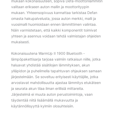
mukaan kokonaisuuteen, sopiva Defa-moottorilämmitin
valitaan erikseen auton mallin ja moottorityypin
mukaan. Yhteensopivuus kannattaa tarkistaa Defan
omasta hakupalvelusta, jossa auton merkki, malli ja
vuosimalli huomioidaan ennen lämmittimen valintaa.
Näin varmistetaan, että kaikki komponentit toimivat
yhteen ja asennus voidaan tehdä valmistajan ohjeiden
mukaisesti.
Kokonaisuutena WarmUp II 1900 Bluetooth -
lämpöpakettisarja tarjoaa valmiin ratkaisun niille, jotka
haluavat yhdistää sisätilojen lämmityksen, akun
ylläpidon ja puhelimella tapahtuvan ohjauksen samaan
järjestelmään. Se soveltuu erityisesti käyttäjille, jotka
arvostavat mahdollisuutta ajastaa lämmitys etukäteen
ja seurata akun tilaa ilman erillisiä mittareita.
Järjestelmä ei muuta auton perustoimintoja, vaan
täydentää niitä lisäämällä mukavuutta ja
käytännöllisyyttä kylmiin olosuhteisiin.