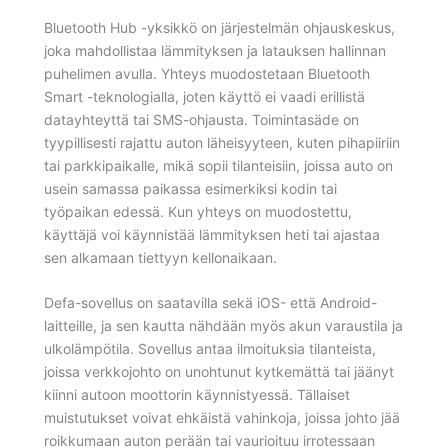
Bluetooth Hub -yksikkö on järjestelmän ohjauskeskus,
joka mahdollistaa lämmityksen ja latauksen hallinnan
puhelimen avulla. Yhteys muodostetaan Bluetooth
Smart -teknologialla, joten käyttö ei vaadi erillistä
datayhteyttä tai SMS-ohjausta. Toimintasäde on
tyypillisesti rajattu auton läheisyyteen, kuten pihapiiriin
tai parkkipaikalle, mikä sopii tilanteisiin, joissa auto on
usein samassa paikassa esimerkiksi kodin tai
työpaikan edessä. Kun yhteys on muodostettu,
käyttäjä voi käynnistää lämmityksen heti tai ajastaa
sen alkamaan tiettyyn kellonaikaan.
Defa-sovellus on saatavilla sekä iOS- että Android-
laitteille, ja sen kautta nähdään myös akun varaustila ja
ulkolämpötila. Sovellus antaa ilmoituksia tilanteista,
joissa verkkojohto on unohtunut kytkemättä tai jäänyt
kiinni autoon moottorin käynnistyessä. Tällaiset
muistutukset voivat ehkäistä vahinkoja, joissa johto jää
roikkumaan auton perään tai vaurioituu irrotessaan