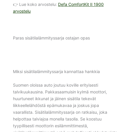
👉 Lue koko arvostelu:
Defa ComfortKit II 1900
arvostelu
Paras sisätilalämmityssarja ostajan opas
Miksi sisätilalämmityssarja kannattaa hankkia
Suomen oloissa auto joutuu koville erityisesti
talvikuukausina. Pakkasaamuisin kylmä moottori,
huurtuneet ikkunat ja jäinen sisätila tekevät
liikkeellelähdöstä epämukavaa ja joskus jopa
vaarallista. Sisätilalämmityssarja on ratkaisu, joka
helpottaa talviajoa monella tasolla. Se koostuu
tyypillisesti moottorin esilämmittimestä,