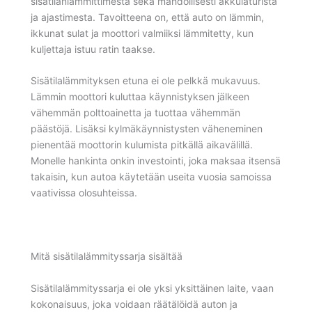
sisätilanlämmittimestä sekä mahdollisesti akkulaturista
ja ajastimesta. Tavoitteena on, että auto on lämmin,
ikkunat sulat ja moottori valmiiksi lämmitetty, kun
kuljettaja istuu ratin taakse.
Sisätilalämmityksen etuna ei ole pelkkä mukavuus.
Lämmin moottori kuluttaa käynnistyksen jälkeen
vähemmän polttoainetta ja tuottaa vähemmän
päästöjä. Lisäksi kylmäkäynnistysten väheneminen
pienentää moottorin kulumista pitkällä aikavälillä.
Monelle hankinta onkin investointi, joka maksaa itsensä
takaisin, kun autoa käytetään useita vuosia samoissa
vaativissa olosuhteissa.
Mitä sisätilalämmityssarja sisältää
Sisätilalämmityssarja ei ole yksi yksittäinen laite, vaan
kokonaisuus, joka voidaan räätälöidä auton ja