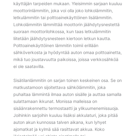
käyttäjän tarpeiden mukaan. Yleisimmin sarjaan kuuluu
moottorinlämmitin, joka voi olla joko lohkolämmitin,
letkulämmitin tai polttoainekäyttöinen lisälämmitin.
Lohkolämmitin lämmittää moottorin jäähdytysnestettä
suoraan moottorilohkossa, kun taas letkulämmitin
liitetään jäähdytysnesteen kiertoon letkun kautta.
Polttoainekäyttöinen lämmitin toimii erillään
sähköverkosta ja hyödyntää auton omaa polttoainetta,
mikä tuo joustavuutta paikoissa, joissa verkkosähköä
ei ole saatavilla.
Sisätilanlämmitin on sarjan toinen keskeinen osa. Se on
matkustamoon sijoitettava sähkölämmitin, joka
puhaltaa lämmintä ilmaa auton sisälle ja auttaa samalla
sulattamaan ikkunat. Monissa malleissa on
sisäänrakennettu termostaatti ja ylikuumenemissuoja.
Joihinkin sarjoihin kuuluu lisäksi akkulaturi, joka pitää
auton akun kunnossa talven aikana, kun lyhyet
ajomatkat ja kylmä sää rasittavat akkua. Koko