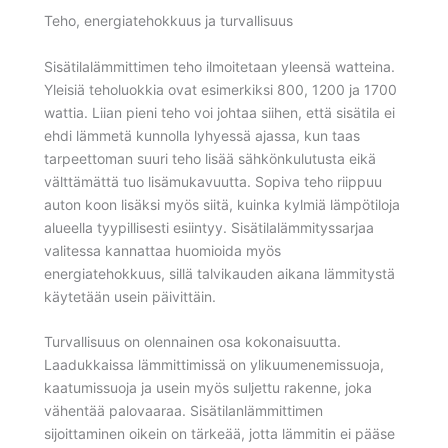
Teho, energiatehokkuus ja turvallisuus
Sisätilalämmittimen teho ilmoitetaan yleensä watteina.
Yleisiä teholuokkia ovat esimerkiksi 800, 1200 ja 1700
wattia. Liian pieni teho voi johtaa siihen, että sisätila ei
ehdi lämmetä kunnolla lyhyessä ajassa, kun taas
tarpeettoman suuri teho lisää sähkönkulutusta eikä
välttämättä tuo lisämukavuutta. Sopiva teho riippuu
auton koon lisäksi myös siitä, kuinka kylmiä lämpötiloja
alueella tyypillisesti esiintyy. Sisätilalämmityssarjaa
valitessa kannattaa huomioida myös
energiatehokkuus, sillä talvikauden aikana lämmitystä
käytetään usein päivittäin.
Turvallisuus on olennainen osa kokonaisuutta.
Laadukkaissa lämmittimissä on ylikuumenemissuoja,
kaatumissuoja ja usein myös suljettu rakenne, joka
vähentää palovaaraa. Sisätilanlämmittimen
sijoittaminen oikein on tärkeää, jotta lämmitin ei pääse