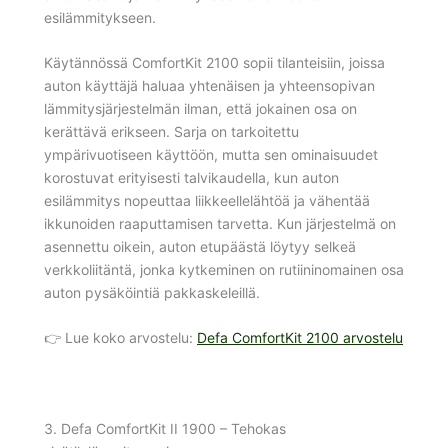
esilämmitykseen.
Käytännössä ComfortKit 2100 sopii tilanteisiin, joissa
auton käyttäjä haluaa yhtenäisen ja yhteensopivan
lämmitysjärjestelmän ilman, että jokainen osa on
kerättävä erikseen. Sarja on tarkoitettu
ympärivuotiseen käyttöön, mutta sen ominaisuudet
korostuvat erityisesti talvikaudella, kun auton
esilämmitys nopeuttaa liikkeellelähtöä ja vähentää
ikkunoiden raaputtamisen tarvetta. Kun järjestelmä on
asennettu oikein, auton etupäästä löytyy selkeä
verkkoliitäntä, jonka kytkeminen on rutiininomainen osa
auton pysäköintiä pakkaskeleillä.
👉 Lue koko arvostelu:
Defa ComfortKit 2100 arvostelu
3. Defa ComfortKit II 1900 – Tehokas