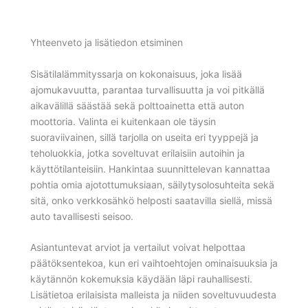
Yhteenveto ja lisätiedon etsiminen
Sisätilalämmityssarja on kokonaisuus, joka lisää
ajomukavuutta, parantaa turvallisuutta ja voi pitkällä
aikavälillä säästää sekä polttoainetta että auton
moottoria. Valinta ei kuitenkaan ole täysin
suoraviivainen, sillä tarjolla on useita eri tyyppejä ja
teholuokkia, jotka soveltuvat erilaisiin autoihin ja
käyttötilanteisiin. Hankintaa suunnittelevan kannattaa
pohtia omia ajotottumuksiaan, säilytysolosuhteita sekä
sitä, onko verkkosähkö helposti saatavilla siellä, missä
auto tavallisesti seisoo.
Asiantuntevat arviot ja vertailut voivat helpottaa
päätöksentekoa, kun eri vaihtoehtojen ominaisuuksia ja
käytännön kokemuksia käydään läpi rauhallisesti.
Lisätietoa erilaisista malleista ja niiden soveltuvuudesta