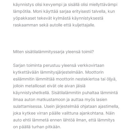
käynnistys olisi kevyempi ja sisällä olisi miellyttävämpi
lämpötila. Moni käyttää sarjaa erityisesti talvella, kun
yöpakkaset tekevät kylmästä käynnistyksestä
raskaamman sekä autolle että kuljettajalle.
Miten sisätilalämmityssarja yleensä toimii?
Sarjan toiminta perustuu yleensä verkkovirtaan
kytkettävään lämmitysjärjestelmään. Moottorin
esilämmitin lämmittää moottorin nestekiertoa tai öljyä,
jolloin metalliosat eivät ole aivan jäisiä
käynnistyshetkellä. Sisätilalämmitin puhaltaa lämmintä
ilmaa auton matkustamoon ja auttaa myös lasien
sulattamisessa. Usein järjestelmää ohjataan ajastimella,
joka kytkee virran päälle valittuna ajankohtana. Näin
auto ehtii lämmetä ennen lähtöä ilman, että lämmitys
on päällä turhan pitkään.