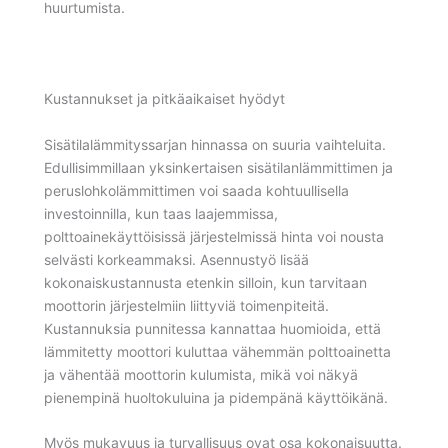
huurtumista.
Kustannukset ja pitkäaikaiset hyödyt
Sisätilalämmityssarjan hinnassa on suuria vaihteluita.
Edullisimmillaan yksinkertaisen sisätilanlämmittimen ja
peruslohkolämmittimen voi saada kohtuullisella
investoinnilla, kun taas laajemmissa,
polttoainekäyttöisissä järjestelmissä hinta voi nousta
selvästi korkeammaksi. Asennustyö lisää
kokonaiskustannusta etenkin silloin, kun tarvitaan
moottorin järjestelmiin liittyviä toimenpiteitä.
Kustannuksia punnitessa kannattaa huomioida, että
lämmitetty moottori kuluttaa vähemmän polttoainetta
ja vähentää moottorin kulumista, mikä voi näkyä
pienempinä huoltokuluina ja pidempänä käyttöikänä.
Myös mukavuus ja turvallisuus ovat osa kokonaisuutta.