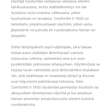
käyttäjä hyödyntää vastaavaa ratkaisua etenkin
talvikuukausina, mutta sisätilalämmitys voi olla
hyödyksi myös kosteina välikausina, jolloin
huurtuminen on tavallista. ComfortKit II 1900 on
tarkoitettu ympärivuotiseen käyttöön, jolloin sama
järjestelmä voi palvella eri vuodenaikoina hieman eri
tarpeisiin.
Defan lämpöpaketti sopii kuljettajalle, joka haluaa
hoitaa auton sisätilojen lämmityksen vakiona
toistuvana rutiinina, esimerkiksi aina kun auto
pysäköidään pistorasian läheisyyteen. Käytännössä se
tarjoaa tavan valmistella auto lähtövalmiiksi etukäteen
niin, että sisätiloissa on tasaisempi lämpö ja ikkunat
ovat helpommin pidettävissä kirkkaina. Näin
ComfortKit II 1900 täydentää perinteistä moottorin tai
ulkopuolisen lämmityksen käyttöä ja tuo autoiluun
hieman enemmän ennakoitavuutta etenkin kylminä
vuodenaikoina.