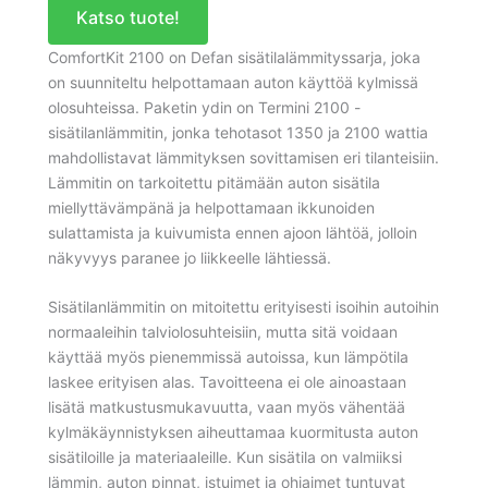
Katso tuote!
ComfortKit 2100 on Defan sisätilalämmityssarja, joka
on suunniteltu helpottamaan auton käyttöä kylmissä
olosuhteissa. Paketin ydin on Termini 2100 -
sisätilanlämmitin, jonka tehotasot 1350 ja 2100 wattia
mahdollistavat lämmityksen sovittamisen eri tilanteisiin.
Lämmitin on tarkoitettu pitämään auton sisätila
miellyttävämpänä ja helpottamaan ikkunoiden
sulattamista ja kuivumista ennen ajoon lähtöä, jolloin
näkyvyys paranee jo liikkeelle lähtiessä.
Sisätilanlämmitin on mitoitettu erityisesti isoihin autoihin
normaaleihin talviolosuhteisiin, mutta sitä voidaan
käyttää myös pienemmissä autoissa, kun lämpötila
laskee erityisen alas. Tavoitteena ei ole ainoastaan
lisätä matkustusmukavuutta, vaan myös vähentää
kylmäkäynnistyksen aiheuttamaa kuormitusta auton
sisätiloille ja materiaaleille. Kun sisätila on valmiiksi
lämmin, auton pinnat, istuimet ja ohjaimet tuntuvat