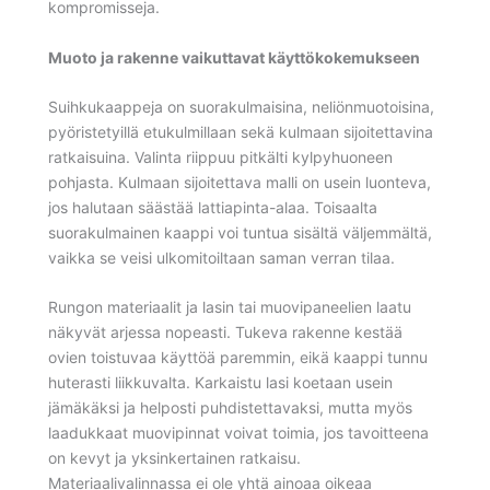
kompromisseja.
Muoto ja rakenne vaikuttavat käyttökokemukseen
Suihkukaappeja on suorakulmaisina, neliönmuotoisina,
pyöristetyillä etukulmillaan sekä kulmaan sijoitettavina
ratkaisuina. Valinta riippuu pitkälti kylpyhuoneen
pohjasta. Kulmaan sijoitettava malli on usein luonteva,
jos halutaan säästää lattiapinta-alaa. Toisaalta
suorakulmainen kaappi voi tuntua sisältä väljemmältä,
vaikka se veisi ulkomitoiltaan saman verran tilaa.
Rungon materiaalit ja lasin tai muovipaneelien laatu
näkyvät arjessa nopeasti. Tukeva rakenne kestää
ovien toistuvaa käyttöä paremmin, eikä kaappi tunnu
huterasti liikkuvalta. Karkaistu lasi koetaan usein
jämäkäksi ja helposti puhdistettavaksi, mutta myös
laadukkaat muovipinnat voivat toimia, jos tavoitteena
on kevyt ja yksinkertainen ratkaisu.
Materiaalivalinnassa ei ole yhtä ainoaa oikeaa