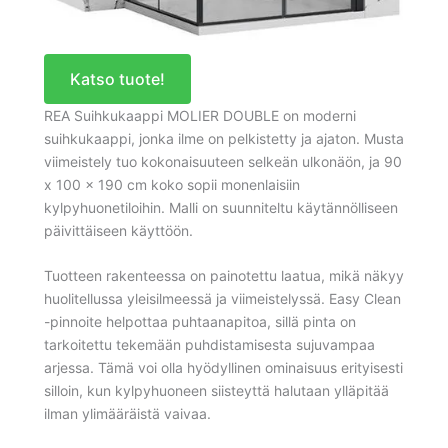
Katso tuote!
REA Suihkukaappi MOLIER DOUBLE on moderni
suihkukaappi, jonka ilme on pelkistetty ja ajaton. Musta
viimeistely tuo kokonaisuuteen selkeän ulkonäön, ja 90
x 100 x 190 cm koko sopii monenlaisiin
kylpyhuonetiloihin. Malli on suunniteltu käytännölliseen
päivittäiseen käyttöön.
Tuotteen rakenteessa on painotettu laatua, mikä näkyy
huolitellussa yleisilmeessä ja viimeistelyssä. Easy Clean
-pinnoite helpottaa puhtaanapitoa, sillä pinta on
tarkoitettu tekemään puhdistamisesta sujuvampaa
arjessa. Tämä voi olla hyödyllinen ominaisuus erityisesti
silloin, kun kylpyhuoneen siisteyttä halutaan ylläpitää
ilman ylimääräistä vaivaa.