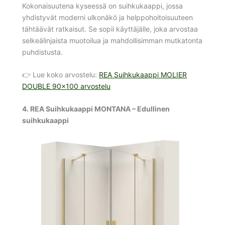
Kokonaisuutena kyseessä on suihkukaappi, jossa
yhdistyvät moderni ulkonäkö ja helppohoitoisuuteen
tähtäävät ratkaisut. Se sopii käyttäjälle, joka arvostaa
selkeälinjaista muotoilua ja mahdollisimman mutkatonta
puhdistusta.
👉 Lue koko arvostelu:
REA Suihkukaappi MOLIER
DOUBLE 90×100 arvostelu
4. REA Suihkukaappi MONTANA – Edullinen
suihkukaappi