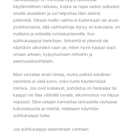
käytännöllinen ratkaisu, koska se rajaa veden selkeästi
omalle alueelleen ja voi helpottaa tilan siistinä
pitämistä. Oikean mallin valinta ei kuitenkaan ole aivan
yksinkertaista, sillä vaihtoehtoja löytyy eri kokoisina, eri
mallisina ja erilaisilla ovimekanismeilla. Kun
suihkukaappia hankitaan, tärkeintä ei yleensä ole
näyttävin ulkonäkö vaan se, miten hyvin kaappi sopii
omaan arkeen, kylpyhuoneen mittoihin ja
asennusolosuhteisiin.
Moni vertailee ensin hintaa, mutta pelkkä edullinen
ostohinta ei vielä kerro, onko tuote käytännössä
toimiva. Jos ovet kolisevat, puhdistus on hankalaa tai
kaappi vie tilaa väärällä tavalla, alkuinnostus voi hiipua
nopeasti. Siksi ostajan kannattaa tarkastella rauhassa
kokonaisuutta ja miettiä, millaiseen käyttöön
suihkukaappi tulee.
Jos suihkukaappi asennetaan vanhaan