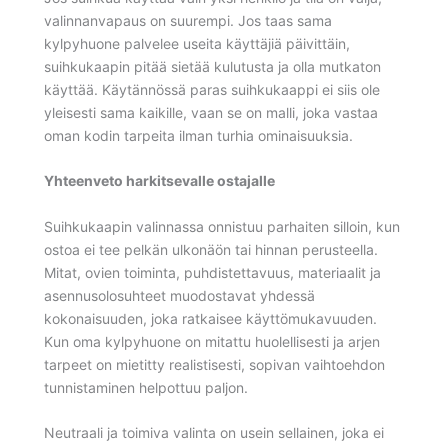
valinnanvapaus on suurempi. Jos taas sama
kylpyhuone palvelee useita käyttäjiä päivittäin,
suihkukaapin pitää sietää kulutusta ja olla mutkaton
käyttää. Käytännössä paras suihkukaappi ei siis ole
yleisesti sama kaikille, vaan se on malli, joka vastaa
oman kodin tarpeita ilman turhia ominaisuuksia.
Yhteenveto harkitsevalle ostajalle
Suihkukaapin valinnassa onnistuu parhaiten silloin, kun
ostoa ei tee pelkän ulkonäön tai hinnan perusteella.
Mitat, ovien toiminta, puhdistettavuus, materiaalit ja
asennusolosuhteet muodostavat yhdessä
kokonaisuuden, joka ratkaisee käyttömukavuuden.
Kun oma kylpyhuone on mitattu huolellisesti ja arjen
tarpeet on mietitty realistisesti, sopivan vaihtoehdon
tunnistaminen helpottuu paljon.
Neutraali ja toimiva valinta on usein sellainen, joka ei