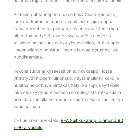
halutaan rajata mahdollisimman tarkasti suihkualueelle.
Pintojen puhtaanapitoa tukee Easy Clean -pinnoite,
jonka tarkoitus on tehdä siivouksesta sujuvampaa.
Tämä voi vähentää pintaan jäävien roiskeiden ja lian
aiheuttamaa työtä tavallisessa käytössä. Arjessa
tällainen ominaisuus näkyy yleensä siinä, että kaapin
ilmeen ylläpito onnistuu ilman jatkuvaa perusteellista
puhdistamista.
Kokonaisuutena kyseessä on suihkukaappi, jossa
yhdistyvät moderni ulkonäkö, käytännöllinen koko ja
huoltoa helpottava pintakäsittely. Se sopii käyttäjälle,
joka etsii kylpyhuoneeseen selkeälinjaista ratkaisua ja
arvostaa samalla helppohoitoisuutta sekä viimeisteltyä
värimaailmaa.
👉 Lue koko arvostelu:
REA Suihkukaappi Diamond 90
x 90 arvostelu