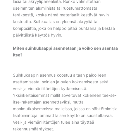
lasia tai akryylipaneeleita. Runko valmistetaan
useimmiten alumiinista tai ruostumattomasta
teräksestä, koska nämä materiaalit kestävät hyvin
kosteutta. Suihkuallas on yleensä akryyliä tai
komposiittia, joka on helppo pitää puhtaana ja kestää
päivittäistä käyttöä hyvin.
Miten suihkukaappi asennetaan ja voiko sen asentaa
itse?
Suihkukaapin asennus koostuu altaan paikoilleen
asettamisesta, seinien ja ovien kokoamisesta sekä
vesi- ja viemäriliitäntöjen kytkemisestä.
Yksinkertaisemmat mallit soveltuvat kokeneen tee-se-
itse-rakentajan asennettaviksi, mutta
monimutkaisemmissa malleissa, joissa on sähkötoimisia
lisätoimintoja, ammattilaisen käyttö on suositeltavaa.
Vesi- ja viemäriliitäntöjen tulee aina täyttää
rakennusmääräykset.