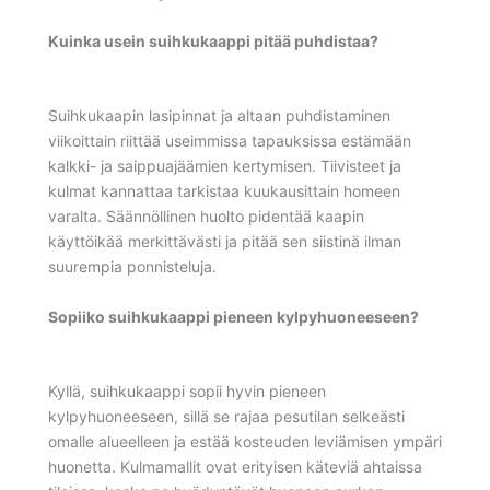
Kuinka usein suihkukaappi pitää puhdistaa?
Suihkukaapin lasipinnat ja altaan puhdistaminen
viikoittain riittää useimmissa tapauksissa estämään
kalkki- ja saippuajäämien kertymisen. Tiivisteet ja
kulmat kannattaa tarkistaa kuukausittain homeen
varalta. Säännöllinen huolto pidentää kaapin
käyttöikää merkittävästi ja pitää sen siistinä ilman
suurempia ponnisteluja.
Sopiiko suihkukaappi pieneen kylpyhuoneeseen?
Kyllä, suihkukaappi sopii hyvin pieneen
kylpyhuoneeseen, sillä se rajaa pesutilan selkeästi
omalle alueelleen ja estää kosteuden leviämisen ympäri
huonetta. Kulmamallit ovat erityisen käteviä ahtaissa