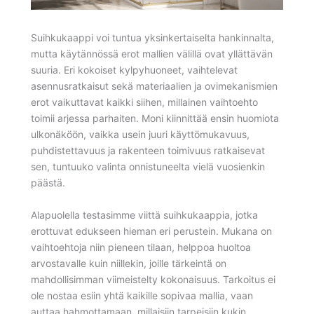
Suihkukaappi voi tuntua yksinkertaiselta hankinnalta,
mutta käytännössä erot mallien välillä ovat yllättävän
suuria. Eri kokoiset kylpyhuoneet, vaihtelevat
asennusratkaisut sekä materiaalien ja ovimekanismien
erot vaikuttavat kaikki siihen, millainen vaihtoehto
toimii arjessa parhaiten. Moni kiinnittää ensin huomiota
ulkonäköön, vaikka usein juuri käyttömukavuus,
puhdistettavuus ja rakenteen toimivuus ratkaisevat
sen, tuntuuko valinta onnistuneelta vielä vuosienkin
päästä.
Alapuolella testasimme viittä suihkukaappia, jotka
erottuvat edukseen hieman eri perustein. Mukana on
vaihtoehtoja niin pieneen tilaan, helppoa huoltoa
arvostavalle kuin niillekin, joille tärkeintä on
mahdollisimman viimeistelty kokonaisuus. Tarkoitus ei
ole nostaa esiin yhtä kaikille sopivaa mallia, vaan
auttaa hahmottamaan, millaisiin tarpeisiin kukin