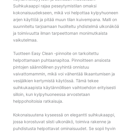
Suihkukaappi rajaa peseytymistilan omaksi
kokonaisuudekseen, mikä voi helpottaa kylpyhuoneen
arjen käyttöä ja pitää muun tilan kuivempana. Malli on
suunniteltu tarjoamaan huoliteltu yhdistelmä ulkonäköä
ja toimivuutta ilman tarpeettoman monimutkaista
vaikutelmaa.
Tuotteen Easy Clean -pinnoite on tarkoitettu
helpottamaan puhtaanapitoa. Pinnoitteen ansiosta
pintojen säännöllinen pyyhintä onnistuu
vaivattomammin, mikä voi vähentää likaantumisen ja
vesijälkien kertymistä käytössä. Tämä tekee
suihkukaapista käytännöllisen vaihtoehdon erityisesti
silloin, kun kylpyhuoneessa arvostetaan
helppohoitoisia ratkaisuja.
Kokonaisuutena kyseessä on elegantti suihkukaappi,
jossa korostuvat siisti ulkonäkö, toimiva rakenne ja
puhdistusta helpottavat ominaisuudet. Se sopii hyvin