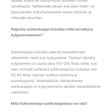
tiloissa, koska ne hyödyntävät huoneen nurkan
tehokkaasti. Valitsemalla oikean kokoisen mallin voi
jopa pieneen kylpyhuoneeseen saada toimivan ja
viihtyisän pesutilan.
Paljonko suihkukaappi kuluttaa vettä verrattuna
kylpyammeeseen?
Suihkukaappi kuluttaa yleensä huomattavasti
vähemmän vettä kuin kylpyamme. Täyteen täytetty
kylpyamme voi vaatia jopa 150–200 litraa vettä, kun
taas normaali suihkutus suihkukaapissa kuluttaa noin
50–80 litraa riippuen suihkun kestosta ja
suutintyypistä. Vedensäästön näkökulmasta
suihkukaappi on kylpyammetta selvästi taloudellisempi
vaihtoehto.
Mitä lisätoimintoja suihkukaapeissa voi olla?