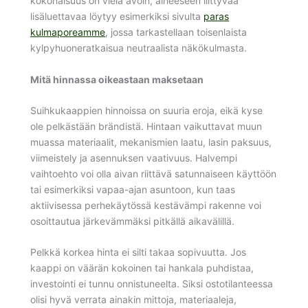
kokonaisuus on vielä avoin, aiheeseen liittyvää
lisäluettavaa löytyy esimerkiksi sivulta
paras
kulmaporeamme
, jossa tarkastellaan toisenlaista
kylpyhuoneratkaisua neutraalista näkökulmasta.
Mitä hinnassa oikeastaan maksetaan
Suihkukaappien hinnoissa on suuria eroja, eikä kyse
ole pelkästään brändistä. Hintaan vaikuttavat muun
muassa materiaalit, mekanismien laatu, lasin paksuus,
viimeistely ja asennuksen vaativuus. Halvempi
vaihtoehto voi olla aivan riittävä satunnaiseen käyttöön
tai esimerkiksi vapaa-ajan asuntoon, kun taas
aktiivisessa perhekäytössä kestävämpi rakenne voi
osoittautua järkevämmäksi pitkällä aikavälillä.
Pelkkä korkea hinta ei silti takaa sopivuutta. Jos
kaappi on väärän kokoinen tai hankala puhdistaa,
investointi ei tunnu onnistuneelta. Siksi ostotilanteessa
olisi hyvä verrata ainakin mittoja, materiaaleja,