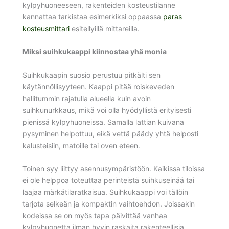
kylpyhuoneeseen, rakenteiden kosteustilanne
kannattaa tarkistaa esimerkiksi oppaassa
paras
kosteusmittari
esitellyillä mittareilla.
Miksi suihkukaappi kiinnostaa yhä monia
Suihkukaapin suosio perustuu pitkälti sen
käytännöllisyyteen. Kaappi pitää roiskeveden
hallitummin rajatulla alueella kuin avoin
suihkunurkkaus, mikä voi olla hyödyllistä erityisesti
pienissä kylpyhuoneissa. Samalla lattian kuivana
pysyminen helpottuu, eikä vettä päädy yhtä helposti
kalusteisiin, matoille tai oven eteen.
Toinen syy liittyy asennusympäristöön. Kaikissa tiloissa
ei ole helppoa toteuttaa perinteistä suihkuseinää tai
laajaa märkätilaratkaisua. Suihkukaappi voi tällöin
tarjota selkeän ja kompaktin vaihtoehdon. Joissakin
kodeissa se on myös tapa päivittää vanhaa
kylpyhuonetta ilman hyvin raskaita rakenteellisia