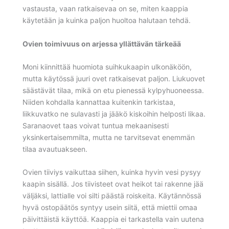
vastausta, vaan ratkaisevaa on se, miten kaappia
käytetään ja kuinka paljon huoltoa halutaan tehdä.
Ovien toimivuus on arjessa yllättävän tärkeää
Moni kiinnittää huomiota suihkukaapin ulkonäköön,
mutta käytössä juuri ovet ratkaisevat paljon. Liukuovet
säästävät tilaa, mikä on etu pienessä kylpyhuoneessa.
Niiden kohdalla kannattaa kuitenkin tarkistaa,
liikkuvatko ne sulavasti ja jääkö kiskoihin helposti likaa.
Saranaovet taas voivat tuntua mekaanisesti
yksinkertaisemmilta, mutta ne tarvitsevat enemmän
tilaa avautuakseen.
Ovien tiiviys vaikuttaa siihen, kuinka hyvin vesi pysyy
kaapin sisällä. Jos tiivisteet ovat heikot tai rakenne jää
väljäksi, lattialle voi silti päästä roiskeita. Käytännössä
hyvä ostopäätös syntyy usein siitä, että miettii omaa
päivittäistä käyttöä. Kaappia ei tarkastella vain uutena