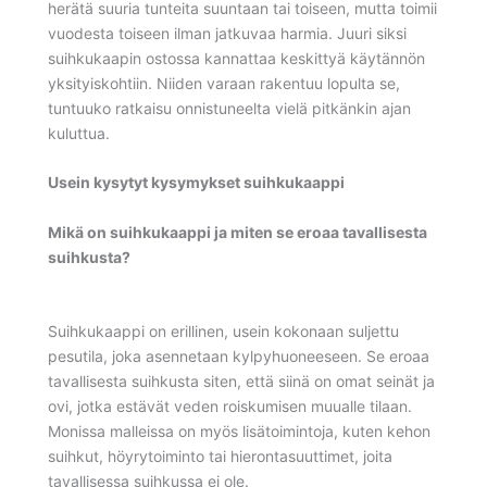
herätä suuria tunteita suuntaan tai toiseen, mutta toimii
vuodesta toiseen ilman jatkuvaa harmia. Juuri siksi
suihkukaapin ostossa kannattaa keskittyä käytännön
yksityiskohtiin. Niiden varaan rakentuu lopulta se,
tuntuuko ratkaisu onnistuneelta vielä pitkänkin ajan
kuluttua.
Usein kysytyt kysymykset suihkukaappi
Mikä on suihkukaappi ja miten se eroaa tavallisesta
suihkusta?
Suihkukaappi on erillinen, usein kokonaan suljettu
pesutila, joka asennetaan kylpyhuoneeseen. Se eroaa
tavallisesta suihkusta siten, että siinä on omat seinät ja
ovi, jotka estävät veden roiskumisen muualle tilaan.
Monissa malleissa on myös lisätoimintoja, kuten kehon
suihkut, höyrytoiminto tai hierontasuuttimet, joita
tavallisessa suihkussa ei ole.