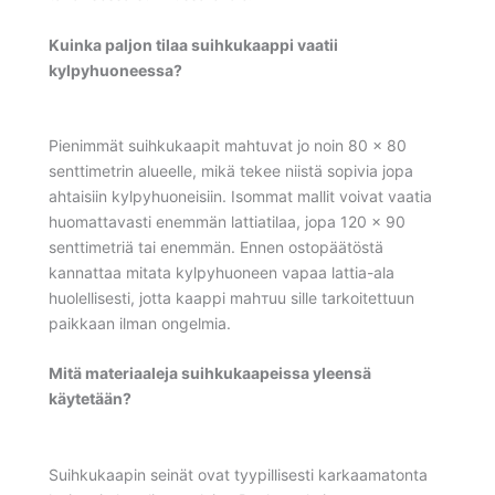
Kuinka paljon tilaa suihkukaappi vaatii
kylpyhuoneessa?
Pienimmät suihkukaapit mahtuvat jo noin 80 x 80
senttimetrin alueelle, mikä tekee niistä sopivia jopa
ahtaisiin kylpyhuoneisiin. Isommat mallit voivat vaatia
huomattavasti enemmän lattiatilaa, jopa 120 x 90
senttimetriä tai enemmän. Ennen ostopäätöstä
kannattaa mitata kylpyhuoneen vapaa lattia-ala
huolellisesti, jotta kaappi mahтuu sille tarkoitettuun
paikkaan ilman ongelmia.
Mitä materiaaleja suihkukaapeissa yleensä
käytetään?
Suihkukaapin seinät ovat tyypillisesti karkaamatonta