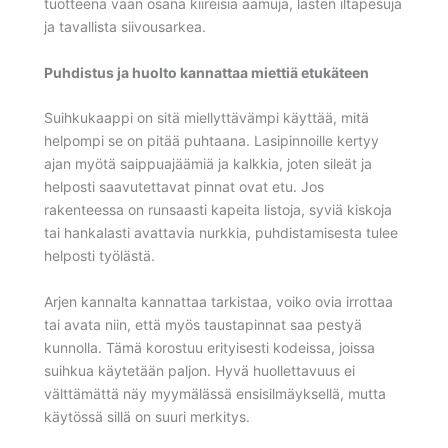
tuotteena vaan osana kiireisiä aamuja, lasten iltapesuja
ja tavallista siivousarkea.
Puhdistus ja huolto kannattaa miettiä etukäteen
Suihkukaappi on sitä miellyttävämpi käyttää, mitä
helpompi se on pitää puhtaana. Lasipinnoille kertyy
ajan myötä saippuajäämiä ja kalkkia, joten sileät ja
helposti saavutettavat pinnat ovat etu. Jos
rakenteessa on runsaasti kapeita listoja, syviä kiskoja
tai hankalasti avattavia nurkkia, puhdistamisesta tulee
helposti työlästä.
Arjen kannalta kannattaa tarkistaa, voiko ovia irrottaa
tai avata niin, että myös taustapinnat saa pestyä
kunnolla. Tämä korostuu erityisesti kodeissa, joissa
suihkua käytetään paljon. Hyvä huollettavuus ei
välttämättä näy myymälässä ensisilmäyksellä, mutta
käytössä sillä on suuri merkitys.