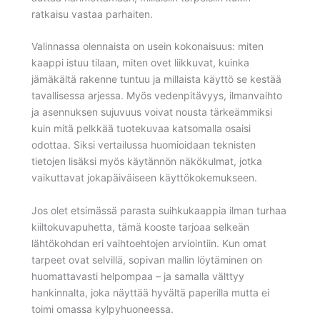
ratkaisu vastaa parhaiten.
Valinnassa olennaista on usein kokonaisuus: miten
kaappi istuu tilaan, miten ovet liikkuvat, kuinka
jämäkältä rakenne tuntuu ja millaista käyttö se kestää
tavallisessa arjessa. Myös vedenpitävyys, ilmanvaihto
ja asennuksen sujuvuus voivat nousta tärkeämmiksi
kuin mitä pelkkää tuotekuvaa katsomalla osaisi
odottaa. Siksi vertailussa huomioidaan teknisten
tietojen lisäksi myös käytännön näkökulmat, jotka
vaikuttavat jokapäiväiseen käyttökokemukseen.
Jos olet etsimässä parasta suihkukaappia ilman turhaa
kiiltokuvapuhetta, tämä kooste tarjoaa selkeän
lähtökohdan eri vaihtoehtojen arviointiin. Kun omat
tarpeet ovat selvillä, sopivan mallin löytäminen on
huomattavasti helpompaa – ja samalla välttyy
hankinnalta, joka näyttää hyvältä paperilla mutta ei
toimi omassa kylpyhuoneessa.