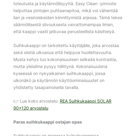
toteutusta ja käytännöllisyyttä. Easy Clean -pinnoite
helpottaa pintojen puhtaanapitoa, mikä voi vähentää
lian ja vesiroiskeiden kiinnittymistä arjessa. Tämä tekee
säännöllisestä siivouksesta vaivattomampaa ilman,
että kaappi vaatii jatkuvaa perusteellista käsittelyä.
Suihkukaappi on tarkoitettu käyttäjälle, joka arvostaa
sekä siistiä ulkoasua että helppoa huollettavuutta.
Musta kehys tuo kokonaisuuteen selkeää kontrastia,
mutta yleisilme pysyy hillittynä. Kokonaisuutena
kyseessä on nykyaikainen suihkukaappi, jossa
ulkonäkö ja käytännön käyttöominaisuudet on
yhdistetty tasapainoisella tavalla.
👉 Lue koko arvostelu:
REA Suihkukaappi SOLAR
90×120 arvostelu
Paras suihkukaappi ostajan opas
Suihkukaappi on monessa kylpyhuoneessa