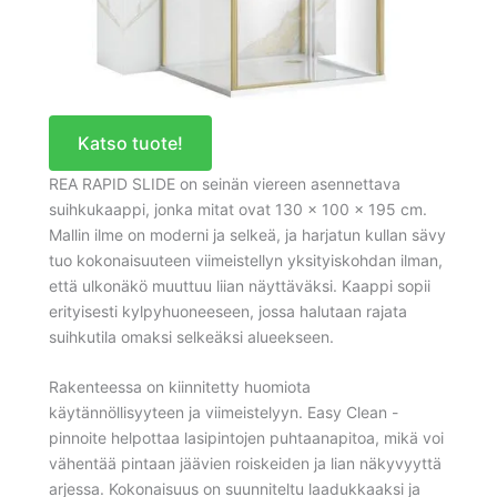
Katso tuote!
REA RAPID SLIDE on seinän viereen asennettava
suihkukaappi, jonka mitat ovat 130 x 100 x 195 cm.
Mallin ilme on moderni ja selkeä, ja harjatun kullan sävy
tuo kokonaisuuteen viimeistellyn yksityiskohdan ilman,
että ulkonäkö muuttuu liian näyttäväksi. Kaappi sopii
erityisesti kylpyhuoneeseen, jossa halutaan rajata
suihkutila omaksi selkeäksi alueekseen.
Rakenteessa on kiinnitetty huomiota
käytännöllisyyteen ja viimeistelyyn. Easy Clean -
pinnoite helpottaa lasipintojen puhtaanapitoa, mikä voi
vähentää pintaan jäävien roiskeiden ja lian näkyvyyttä
arjessa. Kokonaisuus on suunniteltu laadukkaaksi ja