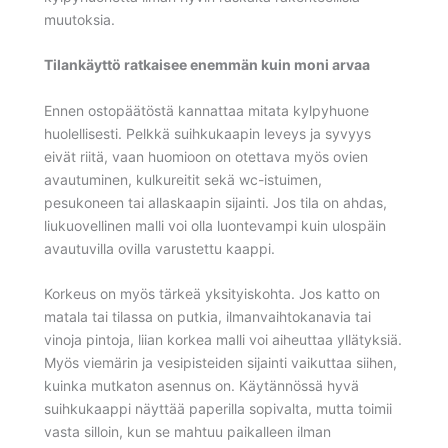
muutoksia.
Tilankäyttö ratkaisee enemmän kuin moni arvaa
Ennen ostopäätöstä kannattaa mitata kylpyhuone
huolellisesti. Pelkkä suihkukaapin leveys ja syvyys
eivät riitä, vaan huomioon on otettava myös ovien
avautuminen, kulkureitit sekä wc-istuimen,
pesukoneen tai allaskaapin sijainti. Jos tila on ahdas,
liukuovellinen malli voi olla luontevampi kuin ulospäin
avautuvilla ovilla varustettu kaappi.
Korkeus on myös tärkeä yksityiskohta. Jos katto on
matala tai tilassa on putkia, ilmanvaihtokanavia tai
vinoja pintoja, liian korkea malli voi aiheuttaa yllätyksiä.
Myös viemärin ja vesipisteiden sijainti vaikuttaa siihen,
kuinka mutkaton asennus on. Käytännössä hyvä
suihkukaappi näyttää paperilla sopivalta, mutta toimii
vasta silloin, kun se mahtuu paikalleen ilman