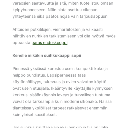
varaosien saatavuutta ja sitä, miten tuote istuu omaan
kylpyhuoneeseen. Näin hinta asettuu oikeaan
yhteyteensä eikä päätös nojaa vain tarjouslappuun.
Ahtaiden putkitilojen, viemäriliitosten ja vaikeasti
nähtävien nurkkien tarkistamiseen voi olla hyötyä myös
oppaasta
paras endoskooppi
.
Kenelle mikäkin suihkukaappi sopii
Pienessä yksiössä korostuu usein kompakti koko ja
helppo puhdistus. Lapsiperheessä taas
käytännöllisyys, tukevuus ja ovien vaivaton käyttö
ovat usein etusijalla. Ikääntyville käyttäjille kynnyksen
korkeus, sisäänkäynnin leveys ja turvallinen tuntuma
voivat olla tärkeämpiä kuin moderni ulkonäkö. Näissä
tilanteissa yksilölliset tarpeet ratkaisevat enemmän
kuin yleiset suositukset.
Jos suihkua käyttää vain yksi henkilö ja tila on väljä,