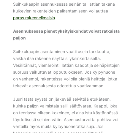
Suihkukaapin asennuksessa seinän tai lattian takana
kulkevien rakenteiden paikantamiseen voi auttaa
paras rakenneilmaisin
.
Asennuksessa pienet yksityiskohdat voivat ratkaista
paljon
Suihkukaapin asentaminen vaatii usein tarkkuutta,
vaikka itse rakenne näyttäisi yksinkertaiselta.
Vesiliitännät, viemäröinti, lattian kaadot ja seinäpintojen
suoruus vaikuttavat lopputulokseen. Jos kylpyhuone
on vanhempi, rakenteissa voi olla pieniä heittoja, jotka
tekevät asennuksesta odotettua vaativamman.
Juuri tästä syystä on järkevää selvittää etukäteen,
kuinka paljon valmistaja sallii säätövaraa. Kaappi, joka
on teoriassa oikean kokoinen, ei aina istu käytännössä
täydellisesti seinien väliin. Asennustarvetta pohtiva voi
vertailla myös muita kylpyhuoneratkaisuja. Jos