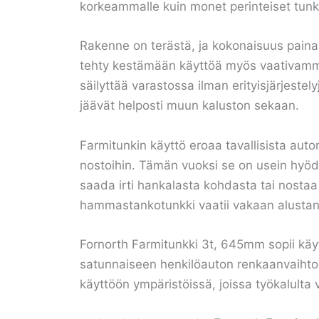
korkeammalle kuin monet perinteiset tunki
Rakenne on terästä, ja kokonaisuus painaa 
tehty kestämään käyttöä myös vaativammiss
säilyttää varastossa ilman erityisjärjestel
jäävät helposti muun kaluston sekaan.
Farmitunkin käyttö eroaa tavallisista aut
nostoihin. Tämän vuoksi se on usein hyöd
saada irti hankalasta kohdasta tai nostaa
hammastankotunkki vaatii vakaan alustan, 
Fornorth Farmitunkki 3t, 645mm sopii käy
satunnaiseen henkilöauton renkaanvaihtoo
käyttöön ympäristöissä, joissa työkalulta