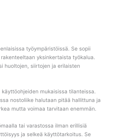
nlaisissa työympäristöissä. Se sopii
 rakenteeltaan yksinkertaista työkalua.
huoltojen, siirtojen ja erilaisten
 käyttöohjeiden mukaisissa tilanteissa.
 nostoliike halutaan pitää hallittuna ja
n korkea mutta voimaa tarvitaan enemmän.
ömaalla tai varastossa ilman erillisiä
töisyys ja selkeä käyttötarkoitus. Se