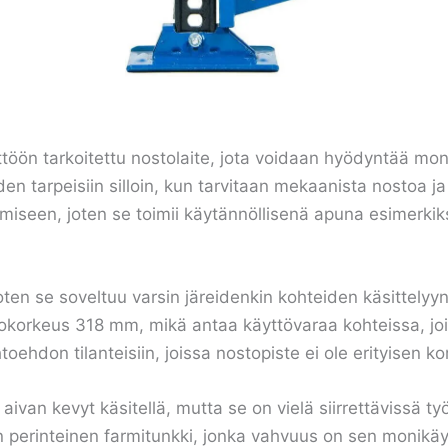
öön tarkoitettu nostolaite, jota voidaan hyödyntää mone
n tarpeisiin silloin, kun tarvitaan mekaanista nostoa ja
miseen, joten se toimii käytännöllisenä apuna esimerkiksi 
ten se soveltuu varsin järeidenkin kohteiden käsittelyyn
orkeus 318 mm, mikä antaa käyttövaraa kohteissa, joissa
htoehdon tilanteisiin, joissa nostopiste ei ole erityise
e aivan kevyt käsitellä, mutta se on vielä siirrettävissä ty
perinteinen farmitunkki, jonka vahvuus on sen monikäyt