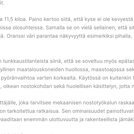
t.
11,5 kiloa. Paino kertoo siitä, että kyse ei ole kevyest
a olosuhteissa. Samalla se on vielä sellainen, että si
yjä. Oranssi väri parantaa näkyvyyttä esimerkiksi pihalla, 
on tunkkaustilanteista siinä, että se soveltuu myös epä
yllinen maatalouskoneiden huollossa, maastoajossa sekä 
 pyöränvaihtoa varten korkealta. Käytössä on kuitenkin
oikean nostokohdan sekä huolellisen käsittelyn, jotta no
ttäjälle, joka tarvitsee mekaanisen nostotyökalun raska
n tarkoitettua ratkaisua. Sen ominaisuudet painottuva
 vaaditaan enemmän ulottuvuutta ja rakenteellista jämäk