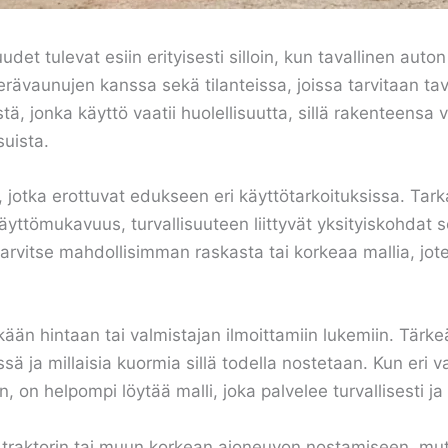
det tulevat esiin erityisesti silloin, kun tavallinen auto
ävaunujen kanssa sekä tilanteissa, joissa tarvitaan ta
ä, jonka käyttö vaatii huolellisuutta, sillä rakenteensa 
uista.
ia, jotka erottuvat edukseen eri käyttötarkoituksissa. 
yttömukavuus, turvallisuuteen liittyvät yksityiskohdat s
 tarvitse mahdollisimman raskasta tai korkeaa mallia, jo
kään hintaan tai valmistajan ilmoittamiin lukemiin. Tärk
sä ja millaisia kuormia sillä todella nostetaan. Kun eri 
on helpompi löytää malli, joka palvelee turvallisesti ja 
, traktorin tai muun korkean ajoneuvon nostamiseen, mut