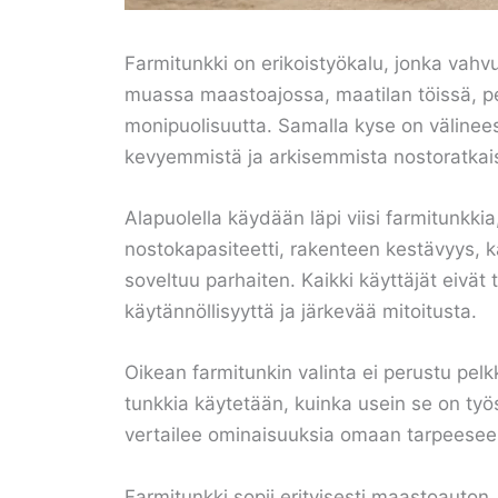
Farmitunkki on erikoistyökalu, jonka vahvuu
muassa maastoajossa, maatilan töissä, per
monipuolisuutta. Samalla kyse on välineest
kevyemmistä ja arkisemmista nostoratkais
Alapuolella käydään läpi viisi farmitunkk
nostokapasiteetti, rakenteen kestävyys, kä
soveltuu parhaiten. Kaikki käyttäjät eivät
käytännöllisyyttä ja järkevää mitoitusta.
Oikean farmitunkin valinta ei perustu pelk
tunkkia käytetään, kuinka usein se on työs
vertailee ominaisuuksia omaan tarpeeseen, 
Farmitunkki sopii erityisesti maastoauton