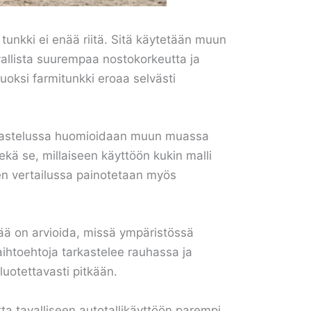
n tunkki ei enää riitä. Sitä käytetään muun
vallista suurempaa nostokorkeutta ja
vuoksi farmitunkki eroaa selvästi
Tarkastelussa huomioidaan muun muassa
ekä se, millaiseen käyttöön kukin malli
ten vertailussa painotetaan myös
eää on arvioida, missä ympäristössä
vaihtoehtoja tarkastelee rauhassa ja
luotettavasti pitkään.
ta tavalliseen autotallikäyttöön parempi