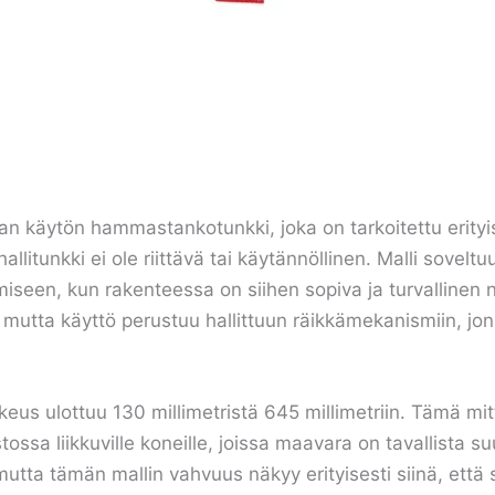
n käytön hammastankotunkki, joka on tarkoitettu erityi
allitunkki ei ole riittävä tai käytännöllinen. Malli soveltu
iseen, kun rakenteessa on siihen sopiva ja turvallinen
 mutta käyttö perustuu hallittuun räikkämekanismiin, jo
eus ulottuu 130 millimetristä 645 millimetriin. Tämä mit
ossa liikkuville koneille, joissa maavara on tavallista 
mutta tämän mallin vahvuus näkyy erityisesti siinä, ett