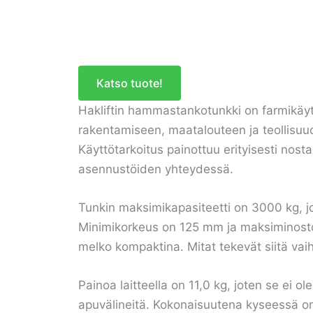
Katso tuote!
Hakliftin hammastankotunkki on farmikäytt
rakentamiseen, maatalouteen ja teollisuude
Käyttötarkoitus painottuu erityisesti nosta
asennustöiden yhteydessä.
Tunkin maksimikapasiteetti on 3000 kg, jo
Minimikorkeus on 125 mm ja maksiminostok
melko kompaktina. Mitat tekevät siitä vai
Painoa laitteella on 11,0 kg, joten se ei ol
apuvälineitä. Kokonaisuutena kyseessä on 