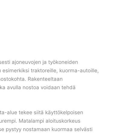
sesti ajoneuvojen ja työkoneiden
u esimerkiksi traktoreille, kuorma-autoille,
 nostokohta. Rakenteeltaan
nka avulla nostoa voidaan tehdä
ta-alue tekee siitä käyttökelpoisen
suurempi. Matalampi aloituskorkeus
ä se pystyy nostamaan kuormaa selvästi