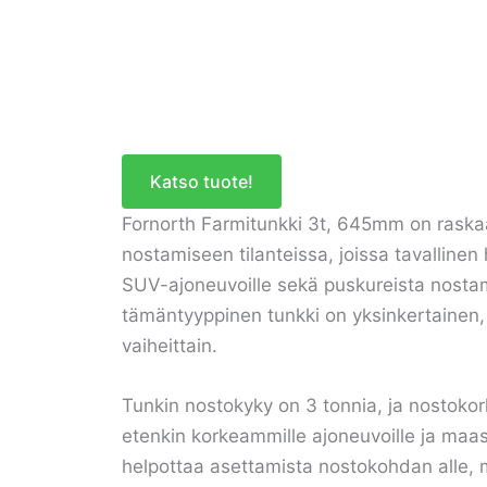
Katso tuote!
Fornorth Farmitunkki 3t, 645mm on raskaa
nostamiseen tilanteissa, joissa tavallinen h
SUV-ajoneuvoille sekä puskureista nostam
tämäntyyppinen tunkki on yksinkertainen,
vaiheittain.
Tunkin nostokyky on 3 tonnia, ja nostokork
etenkin korkeammille ajoneuvoille ja maast
helpottaa asettamista nostokohdan alle, 